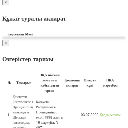
×
Құжат туралы ақпарат
Көрсеткіш
Мәні
×
Өзгерістер тарихы
НҚА нысаны
және оны
Қосымша
Өзгерту
НҚА
№
Тақырып
қабылдаған
ақпарат
күні
мәртебесі
орган
Қазақстан
Республикасы
Қазақстан
Президентінің
Республикасы
жанындағы
Президентінің
1
03.07.2002
Қолданыстағы
Шетелдік
өкімі 1998 жылғы
инвесторлар
16 қыркүйек N
кеңесінің
4071