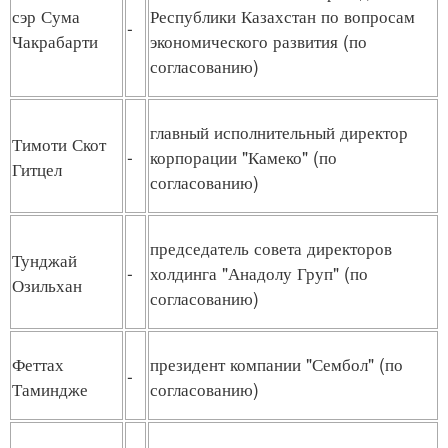
сэр Сума
Республики Казахстан по вопросам
-
Чакрабарти
экономического развития (по
согласованию)
главный исполнительный директор
Тимоти Скот
-
корпорации "Камеко" (по
Гитцел
согласованию)
председатель совета директоров
Тунджай
-
холдинга "Анадолу Груп" (по
Озильхан
согласованию)
Феттах
президент компании "Сембол" (по
-
Таминдже
согласованию)