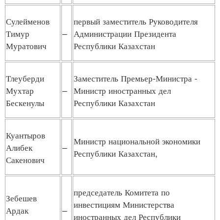
Сулейменов
первый заместитель Руководителя
Тимур
–
Администрации Президента
Муратович
Республики Казахстан
Тлеуберди
Заместитель Премьер-Министра -
Мухтар
–
Министр иностранных дел
Бескенулы
Республики Казахстан
Куантыров
Министр национальной экономики
Алибек
–
Республики Казахстан,
Сакенович
председатель Комитета по
Зебешев
инвестициям Министерства
Ардак
–
иностранных дел Республики