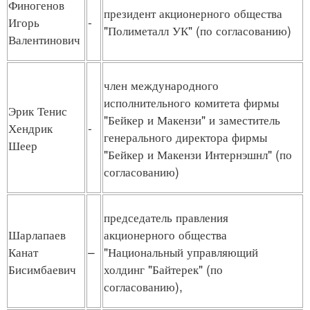
Финогенов
президент акционерного общества
Игорь
-
"Полиметалл УК" (по согласованию)
Валентинович
член международного
исполнительного комитета фирмы
Эрик Тенис
"Бейкер и Макензи" и заместитель
Хендрик
-
генерального директора фирмы
Шеер
"Бейкер и Макензи Интернэшнл" (по
согласованию)
председатель правления
Шарлапаев
акционерного общества
Канат
–
"Национальный управляющий
Бисимбаевич
холдинг "Байтерек" (по
согласованию),