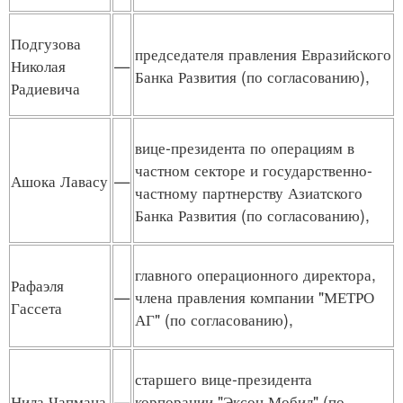
Подгузова
председателя правления Евразийского
Николая
—
Банка Развития (по согласованию),
Радиевича
вице-президента по операциям в
частном секторе и государственно-
Ашока Лавасу
—
частному партнерству Азиатского
Банка Развития (по согласованию),
главного операционного директора,
Рафаэля
—
члена правления компании "МЕТРО
Гассета
АГ" (по согласованию),
старшего вице-президента
Нила Чапмана
—
корпорации "Эксон Мобил" (по