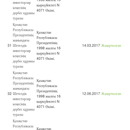
инвесторлар
қыркүйектегі N
кеңесінің
4071 Өкімі.
дербес құрамы
туралы
Қазақстан
Республикасы
Қазақстан
Президентінің
Республикасы
жанындағы
Президентінің
31
Шетелдік
14.03.2017
Жаңартылған
1998 жылғы 16
инвесторлар
қыркүйектегі N
кеңесінің
4071 Өкімі.
дербес құрамы
туралы
Қазақстан
Республикасы
Қазақстан
Президентінің
Республикасы
жанындағы
Президентінің
32
Шетелдік
12.06.2017
Жаңартылған
1998 жылғы 16
инвесторлар
қыркүйектегі N
кеңесінің
4071 Өкімі.
дербес құрамы
туралы
Қазақстан
Республикасы
Қазақстан