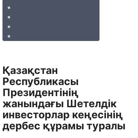
Қазақстан
Республикасы
Президентінің
жанындағы Шетелдік
инвесторлар кеңесінің
дербес құрамы туралы