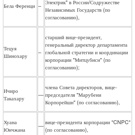
Электрик" в России/Содружестве
Бела Ференци
–
Независимых Государств (по
согласованию),
старший вице-президент,
генеральный директор департамента
Тецуя
–
глобальной стратегии и координации
Шинохару
корпорации "Митцубиси" (по
согласованию);
члена Совета директоров, вице-
Ичиро
—
председателя "Марубени
Такахару
Корпорейшн" (по согласованию),
Хуана
вице-президента корпорации "CNPC"
—
Юнчжана
(по согласованию),