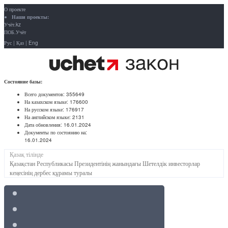
О проекте
Наши проекты:
Учёт.kz
ПОБ.Учёт
Рус
|
Қаз
|
Eng
Состояние базы:
Всего документов:
355649
На казахском языке:
176600
На русском языке:
176917
На английском языке:
2131
Дата обновления:
16.01.2024
Документы по состоянию на:
16.01.2024
Қазақ тілінде
Қазақстан Республикасы Президентінің жанындағы Шетелдік инвесторлар
кеңесінің дербес құрамы туралы