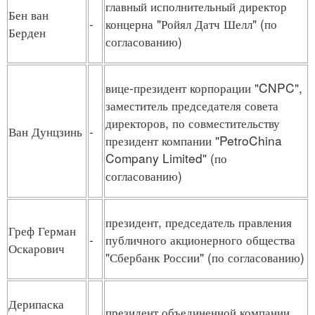
главный исполнительный директор
Бен ван
-
концерна "Ройял Датч Шелл" (по
Берден
согласованию)
вице-президент корпорации "CNPC",
заместитель председателя совета
директоров, по совместительству
Ван Дунцзинь
-
президент компании "PetroChina
Company Limited" (по
согласованию)
президент, председатель правления
Греф Герман
-
публичного акционерного общества
Оскарович
"Сбербанк России" (по согласованию)
Дерипаска
президент объединенной компании