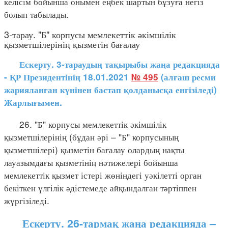
келісім бойынша онымен еңбек шартын бұзуға негіз
болып табылады.
3-тарау. "Б" корпусы мемлекеттік әкімшілік
қызметшілерінің қызметін бағалау
Ескерту. 3-тараудың тақырыбы жаңа редакцияда
- ҚР Президентінің 18.01.2021
№ 495
(алғаш ресми
жарияланған күнінен бастап қолданысқа енгізіледі)
Жарлығымен.
26. "Б" корпусы мемлекеттік әкімшілік
қызметшілерінің (бұдан әрі – "Б" корпусының
қызметшілері) қызметін бағалау олардың нақты
лауазымдағы қызметінің нәтижелері бойынша
мемлекеттік қызмет істері жөніндегі уәкілетті орган
бекіткен үлгілік әдістемеде айқындалған тәртіппен
жүргізіледі.
Ескерту. 26-тармақ жаңа редакцияда –