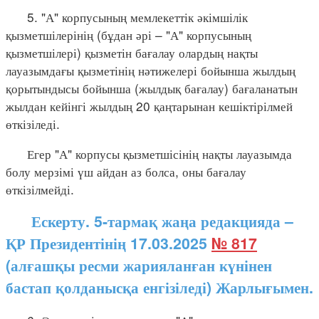
5. "А" корпусының мемлекеттік әкімшілік
қызметшілерінің (бұдан әрі – "А" корпусының
қызметшілері) қызметін бағалау олардың нақты
лауазымдағы қызметінің нәтижелері бойынша жылдың
қорытындысы бойынша (жылдық бағалау) бағаланатын
жылдан кейінгі жылдың 20 қаңтарынан кешіктірілмей
өткізіледі.
Егер "А" корпусы қызметшісінің нақты лауазымда
болу мерзімі үш айдан аз болса, оны бағалау
өткізілмейді.
Ескерту. 5-тармақ жаңа редакцияда –
ҚР Президентінің 17.03.2025
№ 817
(алғашқы ресми жарияланған күнінен
бастап қолданысқа енгізіледі) Жарлығымен.