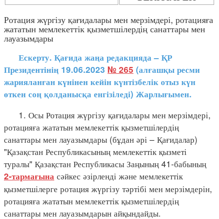
Ротация жүргізу қағидалары мен мерзімдері, ротацияға
жататын мемлекеттік қызметшілердің санаттары мен
лауазымдары
Ескерту. Қағида жаңа редакцияда – ҚР
Президентінің 19.06.2023
№ 265
(алғашқы ресми
жарияланған күнінен кейін күнтізбелік отыз күн
өткен соң қолданысқа енгізіледі) Жарлығымен.
1. Осы Ротация жүргізу қағидалары мен мерзімдері,
ротацияға жататын мемлекеттік қызметшілердің
санаттары мен лауазымдары (бұдан әрі – Қағидалар)
"Қазақстан Республикасының мемлекеттік қызметі
туралы" Қазақстан Республикасы Заңының 41-бабының
сәйкес әзірленді және мемлекеттік
2-тармағына
қызметшілерге ротация жүргізу тәртібі мен мерзімдерін,
ротацияға жататын мемлекеттік қызметшілердің
санаттары мен лауазымдарын айқындайды.