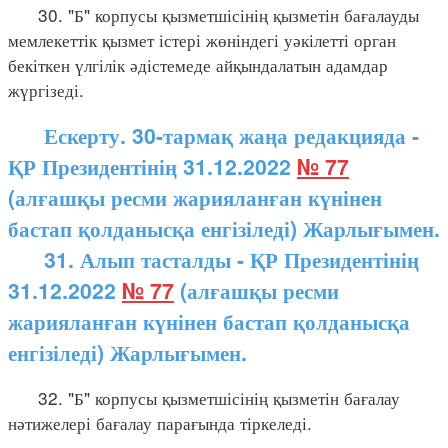
30. "Б" корпусы қызметшісінің қызметін бағалауды
мемлекеттік қызмет істері жөніндегі уәкілетті орган
бекіткен үлгілік әдістемеде айқындалатын адамдар
жүргізеді.
Ескерту. 30-тармақ жаңа редакцияда -
ҚР Президентінің 31.12.2022
№ 77
(алғашқы ресми жарияланған күнінен
бастап қолданысқа енгізіледі) Жарлығымен.
31. Алып тасталды - ҚР Президентінің
31.12.2022
№ 77
(алғашқы ресми
жарияланған күнінен бастап қолданысқа
енгізіледі) Жарлығымен.
32. "Б" корпусы қызметшісінің қызметін бағалау
нәтижелері бағалау парағында тіркеледі.