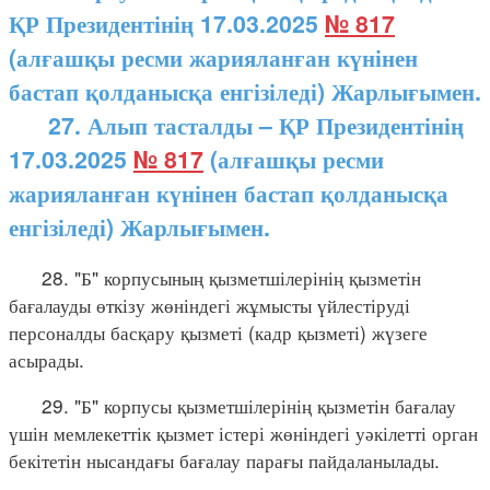
ҚР Президентінің 17.03.2025
№ 817
(алғашқы ресми жарияланған күнінен
бастап қолданысқа енгізіледі) Жарлығымен.
27. Алып тасталды – ҚР Президентінің
17.03.2025
№ 817
(алғашқы ресми
жарияланған күнінен бастап қолданысқа
енгізіледі) Жарлығымен.
28. "Б" корпусының қызметшілерінің қызметін
бағалауды өткізу жөніндегі жұмысты үйлестіруді
персоналды басқару қызметі (кадр қызметі) жүзеге
асырады.
29. "Б" корпусы қызметшілерінің қызметін бағалау
үшін мемлекеттік қызмет істері жөніндегі уәкілетті орган
бекітетін нысандағы бағалау парағы пайдаланылады.