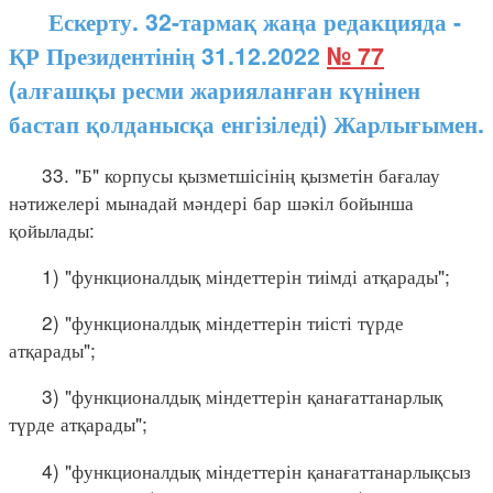
Ескерту. 32-тармақ жаңа редакцияда -
ҚР Президентінің 31.12.2022
№ 77
(алғашқы ресми жарияланған күнінен
бастап қолданысқа енгізіледі) Жарлығымен.
33. "Б" корпусы қызметшісінің қызметін бағалау
нәтижелері мынадай мәндері бар шәкіл бойынша
қойылады:
1) "функционалдық міндеттерін тиімді атқарады";
2) "функционалдық міндеттерін тиісті түрде
атқарады";
3) "функционалдық міндеттерін қанағаттанарлық
түрде атқарады";
4) "функционалдық міндеттерін қанағаттанарлықсыз