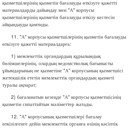
қызметшілерінің қызметін бағалауды өткізуге қажетті
материалдарды дайындау мен "А" корпусы
қызметшілерінің қызметін бағалауды өткізу кестесін
айқындауды қамтиды.
11. "А" корпусы қызметшілерінің қызметін бағалауды
өткізуге қажетті материалдарға:
1) мемлекеттік органдардың құрылымдық
бөлімшелерінің, олардың ведомстволық бағынысты
ұйымдарының не қызметіне "А" корпусының қызметшісі
жетекшілік ететін мемлекеттік органдардың қызметі
туралы ақпарат;
2) бағаланатын кезеңде "А" корпусы қызметшісінің
қызметін сипаттайтын мәліметтер жатады.
12. "А" корпусының қызметшілері бағалау
өткізілгенге дейін мемлекеттік органға өзінің кәсіптік