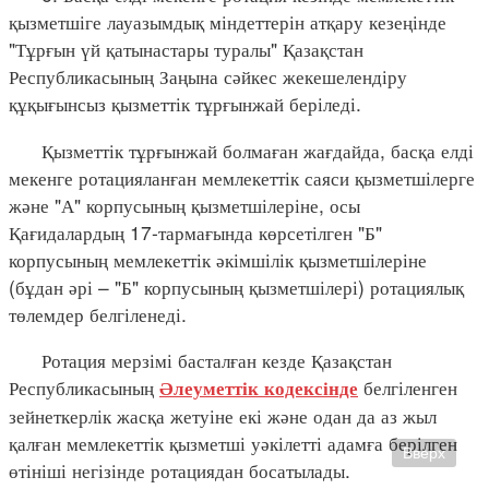
қызметшіге лауазымдық міндеттерін атқару кезеңінде
"Тұрғын үй қатынастары туралы" Қазақстан
Республикасының Заңына сәйкес жекешелендіру
құқығынсыз қызметтік тұрғынжай беріледі.
Қызметтік тұрғынжай болмаған жағдайда, басқа елді
мекенге ротацияланған мемлекеттік саяси қызметшілерге
және "А" корпусының қызметшілеріне, осы
Қағидалардың 17-тармағында көрсетілген "Б"
корпусының мемлекеттік әкімшілік қызметшілеріне
(бұдан әрі – "Б" корпусының қызметшілері) ротациялық
төлемдер белгіленеді.
Ротация мерзімі басталған кезде Қазақстан
Республикасының
белгіленген
Әлеуметтік кодексінде
зейнеткерлік жасқа жетуіне екі және одан да аз жыл
қалған мемлекеттік қызметші уәкілетті адамға берілген
Вверх
өтініші негізінде ротациядан босатылады.