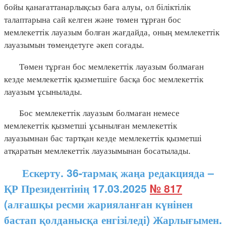
бойы қанағаттанарлықсыз баға алуы, ол біліктілік
талаптарына сай келген және төмен тұрған бос
мемлекеттік лауазым болған жағдайда, оның мемлекеттік
лауазымын төмендетуге әкеп соғады.
Төмен тұрған бос мемлекеттік лауазым болмаған
кезде мемлекеттік қызметшіге басқа бос мемлекеттік
лауазым ұсынылады.
Бос мемлекеттік лауазым болмаған немесе
мемлекеттік қызметші ұсынылған мемлекеттік
лауазымнан бас тартқан кезде мемлекеттік қызметші
атқаратын мемлекеттік лауазымынан босатылады.
Ескерту. 36-тармақ жаңа редакцияда –
ҚР Президентінің 17.03.2025
№ 817
(алғашқы ресми жарияланған күнінен
бастап қолданысқа енгізіледі) Жарлығымен.