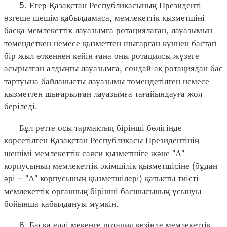
5. Егер Қазақстан Республикасының Президенті
өзгеше шешім қабылдамаса, мемлекеттік қызметшіні
басқа мемлекеттік лауазымға ротациялаған, лауазымын
төмендеткен немесе қызметтен шығарған күннен бастап
бір жыл өткеннен кейін ғана оны ротациясы жүзеге
асырылған алдыңғы лауазымға, сондай-ақ ротациядан бас
тартуына байланысты лауазымы төмендетілген немесе
қызметтен шығарылған лауазымға тағайындауға жол
беріледі.
Бұл ретте осы тармақтың бірінші бөлігінде
көрсетілген Қазақстан Республикасы Президентінің
шешімі мемлекеттік саяси қызметшіге және "А"
корпусының мемлекеттік әкімшілік қызметшісіне (бұдан
әрі – "А" корпусының қызметшілері) қатысты тиісті
мемлекеттік органның бірінші басшысының ұсынуы
бойынша қабылдануы мүмкін.
6. Басқа елді мекенге ротация кезінде мемлекеттік