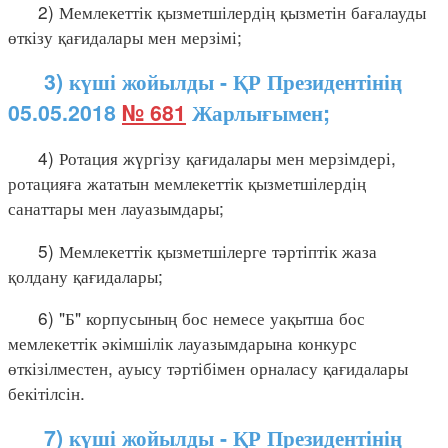
2) Мемлекеттік қызметшілердің қызметін бағалауды
өткізу қағидалары мен мерзімі;
3) күші жойылды - ҚР Президентінің
05.05.2018
№ 681
Жарлығымен;
4) Ротация жүргізу қағидалары мен мерзімдері,
ротацияға жататын мемлекеттік қызметшілердің
санаттары мен лауазымдары;
5) Мемлекеттік қызметшілерге тәртіптік жаза
қолдану қағидалары;
6) "Б" корпусының бос немесе уақытша бос
мемлекеттік әкімшілік лауазымдарына конкурс
өткізілместен, ауысу тәртібімен орналасу қағидалары
бекітілсін.
7) күші жойылды - ҚР Президентінің