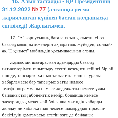
16. Алып тасталды - ҚР Президентінің
31.12.2022
№ 77
(алғашқы ресми
жарияланған күнінен бастап қолданысқа
енгізіледі) Жарлығымен.
17. "А" корпусының бағаланатын қызметшісі өз
бағалауының нәтижелерін ақпараттық жүйеден, сондай-
ақ "Е-қызмет" мобильдік қосымшасынан алады.
Жұмыстан шығарылған адамдарды бағалау
нәтижелерімен таныстыру есепті кезеңнен кейінгі бір ай
ішінде, тапсырыс хаттың табыс етілгендігі туралы
хабарламасы бар тапсырыс хатты немесе
телефонограмманы немесе жеделхатты немесе ұялы
байланыстың абоненттік нөмірі бойынша немесе
электрондық мекенжай бойынша мәтіндік хабарды
жолдау не хабархаттың немесе шақырудың тіркеліп-
бекітілуін қамтамасыз ететін өзге де байланыс