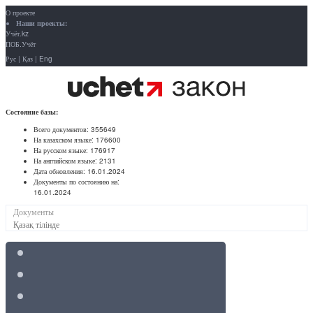
О проекте
Наши проекты:
Учёт.kz
ПОБ.Учёт
Рус
|
Қаз
|
Eng
Состояние базы:
Всего документов:
355649
На казахском языке:
176600
На русском языке:
176917
На английском языке:
2131
Дата обновления:
16.01.2024
Документы по состоянию на:
16.01.2024
Документы
Қазақ тілінде