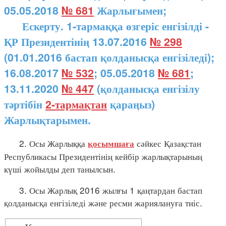
05.05.2018
№ 681
Жарлығымен;
Ескерту. 1-тармаққа өзгеріс енгізілді -
ҚР Президентінің 13.07.2016
№ 298
(01.01.2016 бастап қолданысқа енгізіледі);
16.08.2017
№ 532
; 05.05.2018
№ 681
;
13.11.2020
№ 447
(қолданысқа енгізілу
тәртібін
2-тармақтан
қараңыз)
Жарлықтарымен.
2. Осы Жарлыққа
сәйкес Қазақстан
қосымшаға
Республикасы Президентінің кейбір жарлықтарының
күші жойылды деп танылсын.
3. Осы Жарлық 2016 жылғы 1 қаңтардан бастап
қолданысқа енгізіледі және ресми жариялануға тиіс.