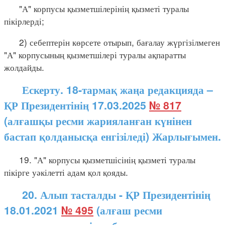
"А" корпусы қызметшілерінің қызметі туралы
пікірлерді;
2) себептерін көрсете отырып, бағалау жүргізілмеген
"А" корпусының қызметшілері туралы ақпаратты
жолдайды.
Ескерту. 18-тармақ жаңа редакцияда –
ҚР Президентінің 17.03.2025
№ 817
(алғашқы ресми жарияланған күнінен
бастап қолданысқа енгізіледі) Жарлығымен.
19. "А" корпусы қызметшісінің қызметі туралы
пікірге уәкілетті адам қол қояды.
20. Алып тасталды - ҚР Президентінің
18.01.2021
№ 495
(алғаш ресми