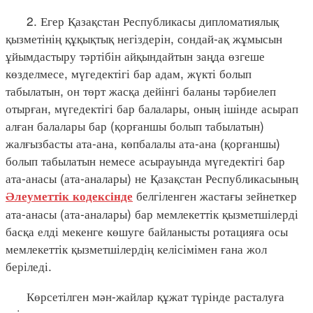
2. Егер Қазақстан Республикасы дипломатиялық
қызметінің құқықтық негіздерін, сондай-ақ жұмысын
ұйымдастыру тәртібін айқындайтын заңда өзгеше
көзделмесе, мүгедектігі бар адам, жүкті болып
табылатын, он төрт жасқа дейінгі баланы тәрбиелеп
отырған, мүгедектігі бар балалары, оның ішінде асырап
алған балалары бар (қорғаншы болып табылатын)
жалғызбасты ата-ана, көпбалалы ата-ана (қорғаншы)
болып табылатын немесе асырауында мүгедектігі бар
ата-анасы (ата-аналары) не Қазақстан Республикасының
белгіленген жастағы зейнеткер
Әлеуметтік кодексінде
ата-анасы (ата-аналары) бар мемлекеттік қызметшілерді
басқа елді мекенге көшуге байланысты ротацияға осы
мемлекеттік қызметшілердің келісімімен ғана жол
беріледі.
Көрсетілген мән-жайлар құжат түрінде расталуға