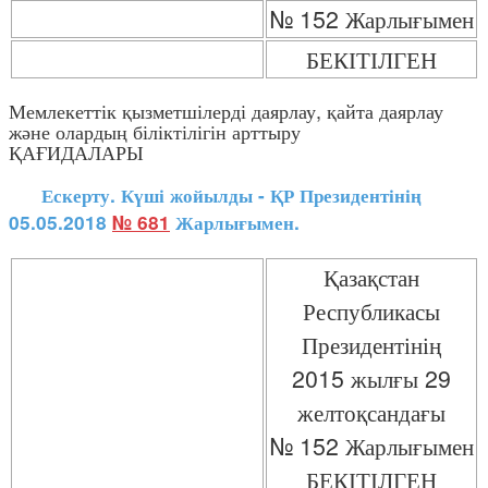
№ 152 Жарлығымен
БЕКІТІЛГЕН
Мемлекеттік қызметшілерді даярлау, қайта даярлау
және олардың біліктілігін арттыру
ҚАҒИДАЛАРЫ
Ескерту. Күші жойылды - ҚР Президентінің
05.05.2018
№ 681
Жарлығымен.
Қазақстан
Республикасы
Президентінің
2015 жылғы 29
желтоқсандағы
№ 152 Жарлығымен
БЕКІТІЛГЕН