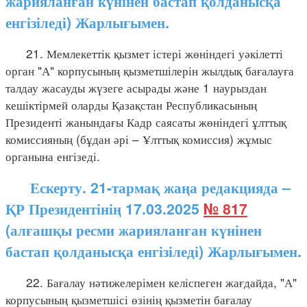
жарияланған күнінен бастап қолданысқа
енгізіледі) Жарлығымен.
21. Мемлекеттік қызмет істері жөніндегі уәкілетті
орган "А" корпусының қызметшілерін жылдық бағалауға
талдау жасауды жүзеге асырады және 1 наурыздан
кешіктірмей оларды Қазақстан Республикасының
Президенті жанындағы Кадр саясаты жөніндегі ұлттық
комиссияның (бұдан әрі – Ұлттық комиссия) жұмыс
органына енгізеді.
Ескерту. 21-тармақ жаңа редакцияда –
ҚР Президентінің 17.03.2025
№ 817
(алғашқы ресми жарияланған күнінен
бастап қолданысқа енгізіледі) Жарлығымен.
22. Бағалау нәтижелерімен келіспеген жағдайда, "А"
корпусының қызметшісі өзінің қызметін бағалау