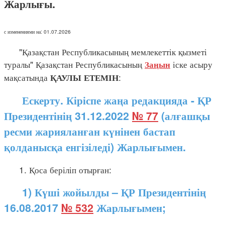
Жарлығы.
с изменениями на: 01.07.2026
"Қазақстан Республикасының мемлекеттік қызметі
туралы" Қазақстан Республикасының
іске асыру
Заңын
мақсатында
:
ҚАУЛЫ ЕТЕМІН
Ескерту. Кіріспе жаңа редакцияда - ҚР
Президентінің 31.12.2022
№ 77
(алғашқы
ресми жарияланған күнінен бастап
қолданысқа енгізіледі) Жарлығымен.
1. Қоса беріліп отырған:
1) Күші жойылды – ҚР Президентінің
16.08.2017
№ 532
Жарлығымен;