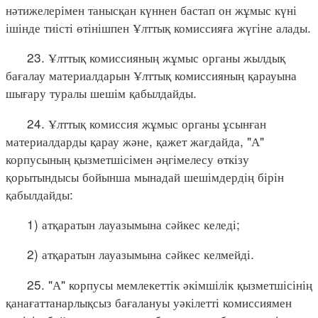
нәтижелерімен танысқан күннен бастап он жұмыс күні
ішінде тиісті өтінішпен Ұлттық комиссияға жүгіне алады.
23. Ұлттық комиссияның жұмыс органы жылдық
бағалау материалдарын Ұлттық комиссияның қарауына
шығару туралы шешім қабылдайды.
24. Ұлттық комиссия жұмыс органы ұсынған
материалдарды қарау және, қажет жағдайда, "А"
корпусының қызметшісімен әңгімелесу өткізу
қорытындысы бойынша мынадай шешімдердің бірін
қабылдайды:
1) атқаратын лауазымына сәйкес келеді;
2) атқаратын лауазымына сәйкес келмейді.
25. "А" корпусы мемлекеттік әкімшілік қызметшісінің
қанағаттанарлықсыз бағалануы уәкілетті комиссиямен