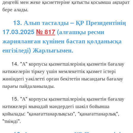
деңгейі мен жеке қасиеттеріне қатысты қосымша ақпарат
бере алады.
13. Алып тасталды – ҚР Президентінің
17.03.2025
№ 817
(алғашқы ресми
жарияланған күнінен бастап қолданысқа
енгізіледі) Жарлығымен.
14. "А" корпусы қызметшілерінің қызметін бағалау
нәтижелерін тіркеу үшін мемлекеттік қызмет істері
жөніндегі уәкілетті орган бекітетін нысандағы бағалау
парағы пайдаланылады.
15. "А" корпусы қызметшілерінің қызметін бағалау
нәтижелері мынадай мәндердегі шәкіл бойынша
қойылады: "қанағаттанарлықсыз", "қанағаттанарлық",
"тиімді".