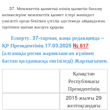
37. Мемлекеттік қызметші өзінің қызметін бағалау
нәтижелеріне мемлекеттік қызмет істері жөніндегі
уәкілетті орган бекіткен үлгілік әдістемеде айқындалған
тәртіппен шағым жасауға құқылы.
Ескерту. 37-тармақ жаңа редакцияда –
ҚР Президентінің 17.03.2025
№ 817
(алғашқы ресми жарияланған күнінен
бастап қолданысқа енгізіледі) Жарлығымен.
Қазақстан
Республикасы
Президентінің
2015 жылғы 29
желтоқсандағы