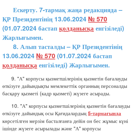
Ескерту. 7-тармақ жаңа редакцияда –
ҚР Президентінің 13.06.2024
№ 570
(01.07.2024 бастап
қолданысқа
енгізіледі)
Жарлығымен.
8. Алып тасталды – ҚР Президентінің
13.06.2024
№ 570
(01.07.2024 бастап
қолданысқа
енгізіледі) Жарлығымен.
9. "А" корпусы қызметшілерінің қызметін бағалауды
өткізуге дайындықты мемлекеттік органның персоналды
басқару қызметі (кадр қызметі) жүзеге асырады.
10. "А" корпусы қызметшілерінің қызметін бағалауды
өткізуге дайындық осы Қағидалардың
5-тармағында
көрсетілген мерзім басталғанға дейін он бес жұмыс күні
ішінде жүзеге асырылады және "А" корпусы