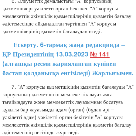
6. Әлеуметтік демалыстағы "А" корпусының
қызметшілері уәкілетті орган бекіткен "А" корпусы
мемлекеттік әкімшілік қызметшілерінің қызметін бағалау
әдістемесінде айқындалған тәртіппен "А" корпусы
қызметшілерінің қызметін бағалаудан өтеді.
Ескерту. 6-тармақ жаңа редакцияда –
ҚР Президентінің 13.03.2023
№ 141
(алғашқы ресми жарияланған күнінен
бастап қолданысқа енгізіледі) Жарлығымен.
7. "А" корпусы қызметшісінің қызметін бағалауды "А"
корпусының қызметшісін мемлекеттік лауазымға
тағайындауға және мемлекеттік лауазымнан босатуға
құқығы бар лауазымды адам (орган) (бұдан әрі –
уәкілетті адам) уәкілетті орган бекітетін "А" корпусы
мемлекеттік әкімшілік қызметшілерінің қызметін бағалау
әдістемесінің негізінде жүргізеді.