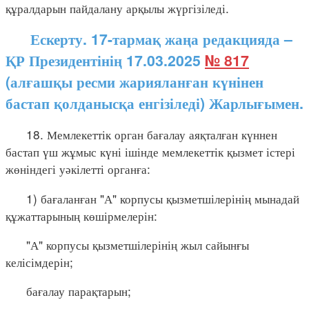
құралдарын пайдалану арқылы жүргізіледі.
Ескерту. 17-тармақ жаңа редакцияда –
ҚР Президентінің 17.03.2025
№ 817
(алғашқы ресми жарияланған күнінен
бастап қолданысқа енгізіледі) Жарлығымен.
18. Мемлекеттік орган бағалау аяқталған күннен
бастап үш жұмыс күні ішінде мемлекеттік қызмет істері
жөніндегі уәкілетті органға:
1) бағаланған "А" корпусы қызметшілерінің мынадай
құжаттарының көшірмелерін:
"А" корпусы қызметшілерінің жыл сайынғы
келісімдерін;
бағалау парақтарын;