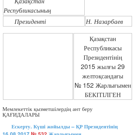
Қазақстан
Республикасының
Президенті
Н. Назарбаев
Қазақстан
Республикасы
Президентінің
2015 жылғы 29
желтоқсандағы
№ 152 Жарлығымен
БЕКІТІЛГЕН
Мемлекеттік қызметшілердің ант беру
ҚАҒИДАЛАРЫ
Ескерту. Күші жойылды – ҚР Президентінің
16.08.2017
№ 532
Жарлығымен.