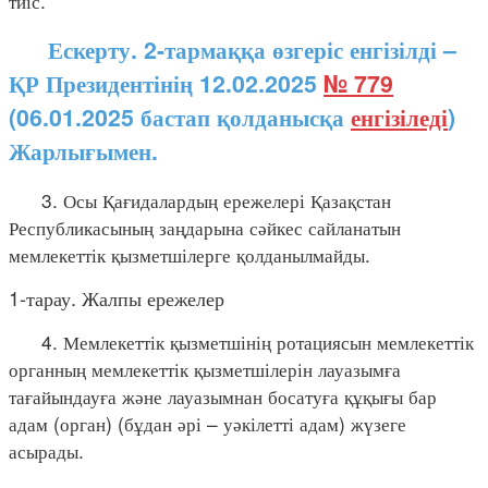
тиіс.
Ескерту. 2-тармаққа өзгеріс енгізілді –
ҚР Президентінің 12.02.2025
№ 779
(06.01.2025 бастап қолданысқа
енгізіледі
)
Жарлығымен.
3. Осы Қағидалардың ережелері Қазақстан
Республикасының заңдарына сәйкес сайланатын
мемлекеттік қызметшілерге қолданылмайды.
1-тарау. Жалпы ережелер
4. Мемлекеттік қызметшінің ротациясын мемлекеттік
органның мемлекеттік қызметшілерін лауазымға
тағайындауға және лауазымнан босатуға құқығы бар
адам (орган) (бұдан әрі – уәкілетті адам) жүзеге
асырады.