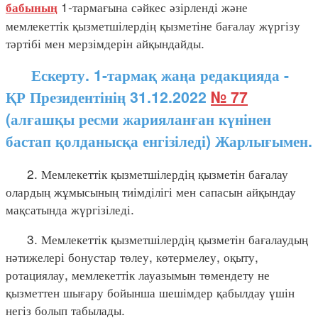
1-тармағына сәйкес әзірленді және
бабының
мемлекеттік қызметшілердің қызметіне бағалау жүргізу
тәртібі мен мерзімдерін айқындайды.
Ескерту. 1-тармақ жаңа редакцияда -
ҚР Президентінің 31.12.2022
№ 77
(алғашқы ресми жарияланған күнінен
бастап қолданысқа енгізіледі) Жарлығымен.
2. Мемлекеттік қызметшілердің қызметін бағалау
олардың жұмысының тиімділігі мен сапасын айқындау
мақсатында жүргізіледі.
3. Мемлекеттік қызметшілердің қызметін бағалаудың
нәтижелері бонустар төлеу, көтермелеу, оқыту,
ротациялау, мемлекеттік лауазымын төмендету не
қызметтен шығару бойынша шешімдер қабылдау үшін
негіз болып табылады.