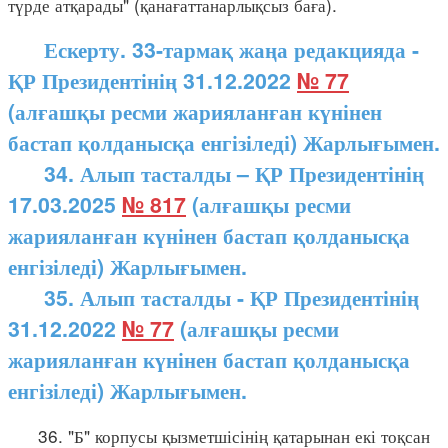
түрде атқарады" (қанағаттанарлықсыз баға).
Ескерту. 33-тармақ жаңа редакцияда -
ҚР Президентінің 31.12.2022
№ 77
(алғашқы ресми жарияланған күнінен
бастап қолданысқа енгізіледі) Жарлығымен.
34. Алып тасталды – ҚР Президентінің
17.03.2025
№ 817
(алғашқы ресми
жарияланған күнінен бастап қолданысқа
енгізіледі) Жарлығымен.
35. Алып тасталды - ҚР Президентінің
31.12.2022
№ 77
(алғашқы ресми
жарияланған күнінен бастап қолданысқа
енгізіледі) Жарлығымен.
36. "Б" корпусы қызметшісінің қатарынан екі тоқсан