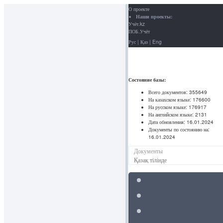
О проекте
Наши проекты:
Учёт.kz
ПОБ.Учёт
Рус
|
Қаз
|
Eng
Состояние базы:
Всего документов:
355649
На казахском языке:
176600
На русском языке:
176917
На английском языке:
2131
Дата обновления:
16.01.2024
Документы по состоянию на:
16.01.2024
Документы
Қазақ тілінде