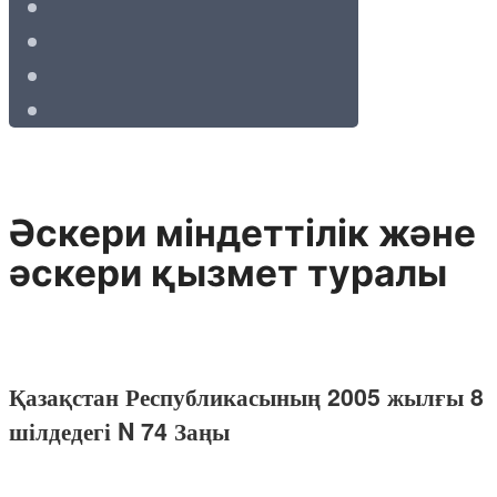
Әскери міндеттілік және
әскери қызмет туралы
Қазақстан Республикасының 2005 жылғы 8
шілдедегі N 74 Заңы