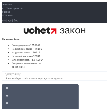
О проекте
Наши проекты:
Учёт.kz
ПОБ.Учёт
Рус
|
Қаз
|
Eng
Состояние базы:
Всего документов:
355649
На казахском языке:
176600
На русском языке:
176917
На английском языке:
2131
Дата обновления:
16.01.2024
Документы по состоянию на:
16.01.2024
Қазақ тілінде
Әскери міндеттілік және әскери қызмет туралы