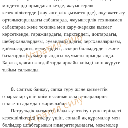
міндеттерді орындаған кезде, жауынгерлік
кезекшіліктерде (жауынгерлік қызметтерде), оқу-жаттығу
орталықтарындағы сабақтарда, жауынгерлік техникамен
сабақтарда және техника мен қару-жараққа қызмет
көрсеткенде, гараждардағы, парктердегі, доктардағы,
шеберханалардағы, әуеайлақтардағы, зертханалардағы,
қоймалардағы, кемелердегі, әскери бөлімдердегі және
базалардың аумақтарындағы жұмысты орындағанда.
Барлық қалған жағдайларда арнайы киімді киіп жүруге
тыйым салынады.
8. Саптық байқау, сапқа тұру және қызметтік
отырыстар үшін киім нысанын осы іс-шараларды
өткізетін адамдар жариялайды.
Патрульдік қызметті, бақылау-өткізу пункттеріндегі
кезекшіліктерді атқару үшін, сондай-ақ құрамалар мен
бөлімдер штабтарының ғимараттарындағы, мекемелер