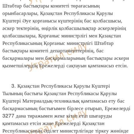
Штабтар бастықтары комитеті төрағасының
орынбасарлары, Қазақстан Республикасы Қарулы
Күштері Әуе қорғанысы күштерінің бас қолбасшысы,
әскер тектерінің, өңірлік қолбасшылықтар әскерлерінің
қолбасшылары, Қорғаныс министрлігі мен Қазақстан
Республикасының Қорғаныс министрлігі Штабтар
бастықтары комитеті департаменттерінің, бас
басқармалары мен басқармаларының бастықтары әскери
қызметшілердің Ережелерді сақтауын қамтамасыз етсін.
3. Қазақстан Республикасы Қарулы Күштері
Тылының бастығы Қазақстан Республикасы Қарулы
Күштері Материалдық-техникалық қамтамасыз ету бас
басқармасының бастығымен бірлесе отырып, Ережелерді
3277 дана тиражымен жеке кітап етіп шығаруды
қамтамасыз етсін және Ережелерді Қазақстан
Республикасының Әділет министрлігінде тіркеу жөнінде