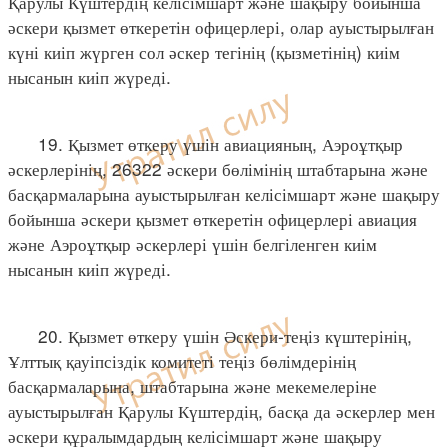
Қарулы Күштердің келісімшарт және шақыру бойынша
әскери қызмет өткеретін офицерлері, олар ауыстырылған
күні киіп жүрген сол әскер тегінің (қызметінің) киім
нысанын киіп жүреді.
19. Қызмет өткеру үшін авиацияның, Аэроұтқыр
әскерлерінің, 26322 әскери бөлімінің штабтарына және
басқармаларына ауыстырылған келісімшарт және шақыру
бойынша әскери қызмет өткеретін офицерлері авиация
және Аэроұтқыр әскерлері үшін белгіленген киім
нысанын киіп жүреді.
20. Қызмет өткеру үшін Әскери-теңіз күштерінің,
Ұлттық қауіпсіздік комитеті теңіз бөлімдерінің
басқармаларына, штабтарына және мекемелеріне
ауыстырылған Қарулы Күштердің, басқа да әскерлер мен
әскери құралымдардың келісімшарт және шақыру