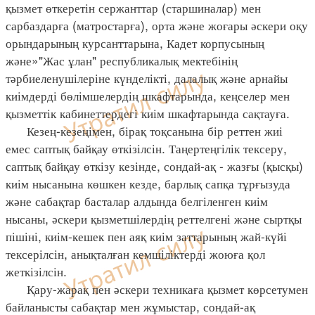
қызмет өткеретін сержанттар (старшиналар) мен
сарбаздарға (матростарға), орта және жоғары әскери оқу
орындарының курсанттарына, Кадет корпусының
және»"Жас ұлан" республикалық мектебінің
тәрбиеленушілеріне күнделікті, далалық және арнайы
киімдерді бөлімшелердің шкафтарында, кеңселер мен
қызметтік кабинеттердегі киім шкафтарында сақтауға.
Кезең-кезеңімен, бірақ тоқсанына бір реттен жиі
емес саптық байқау өткізілсін. Таңертеңгілік тексеру,
саптық байқау өткізу кезінде, сондай-ақ - жазғы (қысқы)
киім нысанына көшкен кезде, барлық сапқа тұрғызуда
және сабақтар басталар алдында белгіленген киім
нысаны, әскери қызметшілердің реттелгені және сыртқы
пішіні, киім-кешек пен аяқ киім заттарының жай-күйі
тексерілсін, анықталған кемшіліктерді жоюға қол
жеткізілсін.
Қару-жарақ пен әскери техникаға қызмет көрсетумен
байланысты сабақтар мен жұмыстар, сондай-ақ