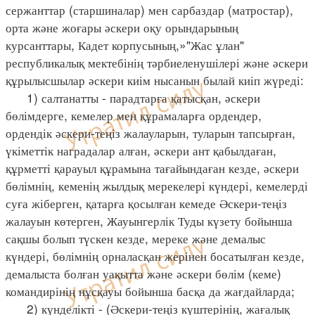
сержанттар (старшиналар) мен сарбаздар (матростар),
орта және жоғары әскери оқу орындарының
курсанттары, Кадет корпусының,»"Жас ұлан"
республикалық мектебінің тәрбиеленушілері және әскери
құрылысшылар әскери киім нысанын былай киіп жүреді:
1) салтанатты - парадтарға қатысқан, әскери
бөлімдерге, кемелер мен құрамаларға ордендер,
ордендік әскери-теңіз жалауларын, туларын тапсырған,
үкіметтік наградалар алған, әскери ант қабылдаған,
құрметті қарауыл құрамына тағайындаған кезде, әскери
бөлімнің, кеменің жылдық мерекелері күндері, кемелерді
суға жіберген, қатарға қосылған кемеде Әскери-теңіз
жалауын көтерген, Жауынгерлік Туды күзету бойынша
сақшы болып түскен кезде, мереке және демалыс
күндері, бөлімнің орналасқан жерінен босатылған кезде,
демалыста болған уақытта және әскери бөлім (кеме)
командирінің нұсқауы бойынша басқа да жағдайларда;
2) күнделікті - (Әскери-теңіз күштерінің, жағалық