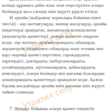
кезінде құрамаға дейін және оған теңестірілген әскери
бөлімдерді қоса алғанда киіп жүруге рұқсат етіледі.
4) арнайы (жабдықтау нормалары бойынша кімге
тиесілі) - оқу-жаттығуларда, маневр жасауларда, арнайы
міндеттерді орындаған, жауынгерлік кезекшіліктер
(жауынгерлік қызметтер), шекара қызметін атқарған
кезде, оқу-жаттығу орталықтарындағы сабақтарда,
жауынгерлік техникамен сабақтарда және техника мен
қару-жараққа қызмет көрсеткен, гараждардағы,
парктердегі, доктардағы, шеберханалардағы,
әуеайлақтардағы, зертханалардағы, қоймалардағы,
кемелердегі, әскери бөлімдер мен жағалық базалардың
аумақтарындағы қызметтерді орындаған кезде. Қалған
барлық жағдайларда арнайы киім нысанын киіп жүруге
тыйым салынады.
7. Шақыру бойынша әскери қызмет өткеретін