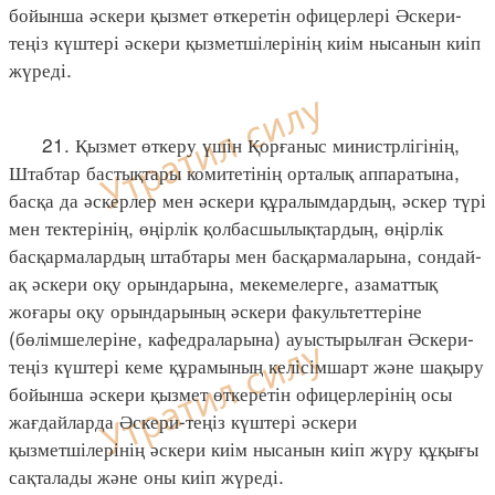
бойынша әскери қызмет өткеретін офицерлері Әскери-
теңіз күштері әскери қызметшілерінің киім нысанын киіп
жүреді.
21. Қызмет өткеру үшін Қорғаныс министрлігінің,
Штабтар бастықтары комитетінің орталық аппаратына,
басқа да әскерлер мен әскери құралымдардың, әскер түрі
мен тектерінің, өңірлік қолбасшылықтардың, өңірлік
басқармалардың штабтары мен басқармаларына, сондай-
ақ әскери оқу орындарына, мекемелерге, азаматтық
жоғары оқу орындарының әскери факультеттеріне
(бөлімшелеріне, кафедраларына) ауыстырылған Әскери-
теңіз күштері кеме құрамының келісімшарт және шақыру
бойынша әскери қызмет өткеретін офицерлерінің осы
жағдайларда Әскери-теңіз күштері әскери
қызметшілерінің әскери киім нысанын киіп жүру құқығы
сақталады және оны киіп жүреді.