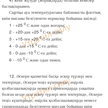
бастықтарымен.
Сыртқы ауа температурасына байланысты флоттық
киім нысаны белгіленген нормалар бойынша киіледі:
0
1 - +25
С және одан жоғары;
0
2 - +20-дан +25
С-ға дейін;
0
3 - +15-тен +20
С-ға дейін;
0
4 - 0-дан +15
С-ға дейін;
0
5 - 0-дан -10
С-ға дейін;
0
6 - -10
С және одан төмен.
12. Әскери қызметші басқа әскер түрлері мен
тектерінде, Әскери-теңіз күштерінде, өңірлік
қолбасшылықтарда немесе гарнизондарда уақытша
болған кезде осы әскер түрлері мен тектерінде, Әскери-
теңіз күштерінде, өңірлік қолбасшылықтарда немесе
гарнизондарда белгіленген маусым бойынша киім