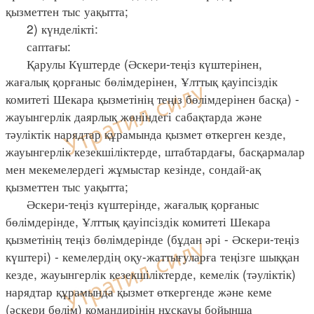
қызметтен тыс уақытта;
2) күнделікті:
саптағы:
Қарулы Күштерде (Әскери-теңіз күштерінен,
жағалық қорғаныс бөлімдерінен, Ұлттық қауіпсіздік
комитеті Шекара қызметінің теңіз бөлімдерінен басқа) -
жауынгерлік даярлық жөніндегі сабақтарда және
тәуліктік нарядтар құрамында қызмет өткерген кезде,
жауынгерлік кезекшіліктерде, штабтардағы, басқармалар
мен мекемелердегі жұмыстар кезінде, сондай-ақ
қызметтен тыс уақытта;
Әскери-теңіз күштерінде, жағалық қорғаныс
бөлімдерінде, Ұлттық қауіпсіздік комитеті Шекара
қызметінің теңіз бөлімдерінде (бұдан әрі - Әскери-теңіз
күштері) - кемелердің оқу-жаттығуларға теңізге шыққан
кезде, жауынгерлік кезекшіліктерде, кемелік (тәуліктік)
нарядтар құрамында қызмет өткергенде және кеме
(әскери бөлім) командирінің нұсқауы бойынша