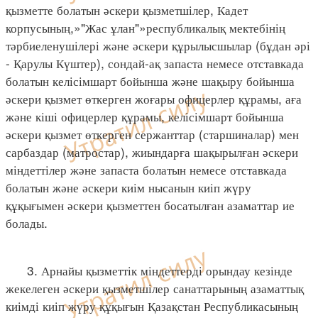
қызметте болатын әскери қызметшілер, Кадет
корпусының,»"Жас ұлан"»республикалық мектебінің
тәрбиеленушілері және әскери құрылысшылар (бұдан әрі
- Қарулы Күштер), сондай-ақ запаста немесе отставкада
болатын келісімшарт бойынша және шақыру бойынша
әскери қызмет өткерген жоғары офицерлер құрамы, аға
және кіші офицерлер құрамы, келісімшарт бойынша
әскери қызмет өткерген сержанттар (старшиналар) мен
сарбаздар (матростар), жиындарға шақырылған әскери
міндеттілер және запаста болатын немесе отставкада
болатын және әскери киім нысанын киіп жүру
құқығымен әскери қызметтен босатылған азаматтар ие
болады.
3. Арнайы қызметтік міндеттерді орындау кезінде
жекелеген әскери қызметшілер санаттарының азаматтық
киімді киіп жүру құқығын Қазақстан Республикасының