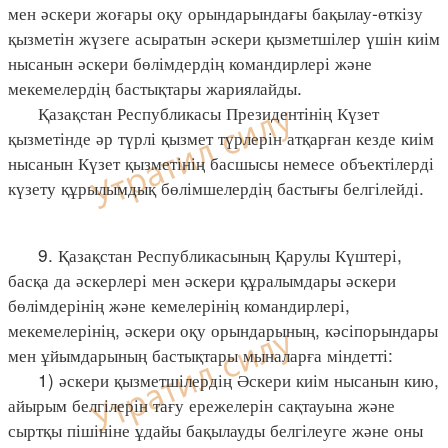
мен әскери жоғары оқу орындарындағы бақылау-өткізу
қызметін жүзеге асыратын әскери қызметшілер үшін киім
нысанын әскери бөлімдердің командирлері және
мекемелердің бастықтары жариялайды.
Қазақстан Республикасы Президентінің Күзет
қызметінде әр түрлі қызмет түрлерін атқарған кезде киім
нысанын Күзет қызметінің басшысы немесе объектілерді
күзету құрылымдық бөлімшелердің бастығы белгілейді.
9. Қазақстан Республикасының Қарулы Күштері,
басқа да әскерлері мен әскери құралымдары әскери
бөлімдерінің және кемелерінің командирлері,
мекемелерінің, әскери оқу орындарының, кәсіпорындары
мен ұйымдарының бастықтары мыналарға міндетті:
1) әскери қызметшілердің Әскери киім нысанын кию,
айырым белгілерін тағу ережелерін сақтауына және
сыртқы пішініне ұдайы бақылауды белгілеуге және оны