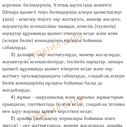
қорғаныс бөлімдерінің, Ұлттық қауіпсіздік комитеті
Шекара қызметі теңіз бөлімдерінің әскери қызметшілері
үшін) - кемелер теңізге оқу-жаттығуға, маневр жасауға,
жауынгерлік кезекшілікке шыққан, кемелік (тәуліктік)
нарядтар құрамында қызмет өткерген кезде және кеме
(әскери бөлім) командирінің нұсқауы бойынша
сабақтарда;
3) далалық - оқу-жаттығуларда, маневр жасауларда,
жауынгерлік кезекшіліктерде, тәуліктік нарядтар, шекара
қызметі құрамында қызмет өткерген кезде және оқу-
жаттығу орталықтарындағы сабақтарда, сондай-ақ әскери
бөлім командирінің нұсқауы бойынша басқа да
жағдайларда;
4) жұмыс - шаруашылық және құрылыс жұмыстарын
орындаған, гауптвахтада болған кезде, сондай-ақ техника
мен қару-жараққа қызмет көрсеткен кезде;
5) арнайы (жабдықтау нормалары бойынша кімге
тиесілі) - оқу-жаттығуларда, маневр жасауларда, арнайы