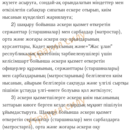
жүзеге асыруға, сондай-ақ орындалатын міндеттер мен
өткізілетін сабақтар сипатын ескере отырып, киім
нысанын күнделікті жариялауға;
2) шақыру бойынша әскери қызмет өткеретін
сержанттар (старшиналар) мен сарбаздар (матростар),
орта және жоғары әскери оқу орындарының
курсанттары, Кадет корпусының және»"Жас ұлан"
республикалық мектебінің тәрбиеленушілері үшін
келісімшарт бойынша әскери қызмет өткеретін
офицерлер құрамының, сержанттары (старшиналары)
мен сарбаздарының (матростарының) белгіленген киім
нысанын, айырым белгілерін сақтауда және үлгілі сыртқы
пішінін ұстауда үлгі-өнеге болуына қол жеткізуге;
3) әскери қызметшілерге әскери киім нысанының
заттарын киюге берген кезде олардың мұқият пішілуін
ұйымдастыруға. Шақыру бойынша әскери қызмет
өткеретін сержанттар (старшиналар) мен сарбаздарға
(матростарға), орта және жоғары әскери оқу