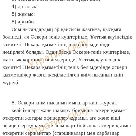
4) далалық;
5) жұмыс;
6) арнайы.
Осы нысандардың әр қайсысы жазғыға, қысқыға
бөлінеді, ал Әскери-теңіз күштерінде, Ұлттық қауіпсіздік
комитеті Шекара қызметінің теңіз бөлімдерінде
нөмірлері болады. Одан басқа Әскери-теңіз күштерінде,
жағалық қорғаныс бөлімдерінде, Ұлттық қауіпсіздік
комитеті Шекара қызметінің теңіз бөлімдерінде әскери
қызметшілер жазғы жеңілдетілген киім нысанын киіп
жүреді.
6. Әскери киім нысанын мыналар киіп жүреді:
келісімшарт және шақыру бойынша әскери қызмет
өткеретін жоғары офицерлер құрамы, аға және кіші
офицерлер құрамы, келісімшарт бойынша әскери қызмет
өткеретін сержанттар (старшиналар) мен сарбаздар