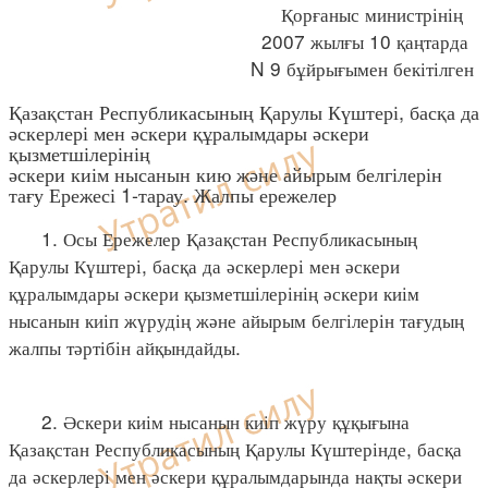
Қорғаныс министрінің
2007 жылғы 10 қаңтарда
N 9 бұйрығымен бекітілген
Қазақстан Республикасының Қарулы Күштері, басқа да
әскерлері мен әскери құралымдары әскери
қызметшілерінің
әскери киім нысанын кию және айырым белгілерін
тағу Ережесі 1-тарау. Жалпы ережелер
1. Осы Ережелер Қазақстан Республикасының
Қарулы Күштері, басқа да әскерлері мен әскери
құралымдары әскери қызметшілерінің әскери киім
нысанын киіп жүрудің және айырым белгілерін тағудың
жалпы тәртібін айқындайды.
2. Әскери киім нысанын киіп жүру құқығына
Қазақстан Республикасының Қарулы Күштерінде, басқа
да әскерлері мен әскери құралымдарында нақты әскери