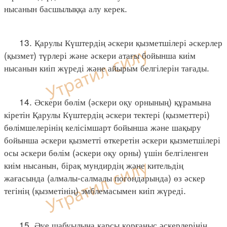
нысанын басшылыққа алу керек.
13. Қарулы Күштердің әскери қызметшілері әскерлер
(қызмет) түрлері және әскери атағы бойынша киім
нысанын киіп жүреді және айырым белгілерін тағады.
14. Әскери бөлім (әскери оқу орнының) құрамына
кіретін Қарулы Күштердің әскери тектері (қызметтері)
бөлімшелерінің келісімшарт бойынша және шақыру
бойынша әскери қызметті өткеретін әскери қызметшілері
осы әскери бөлім (әскери оқу орны) үшін белгіленген
киім нысанын, бірақ мундирдің және кительдің
жағасында (алмалы-салмалы погондарында) өз әскер
тегінің (қызметінің) эмблемасымен киіп жүреді.
15. Әуе шабуылына қарсы қорғаныс әскерлерінің