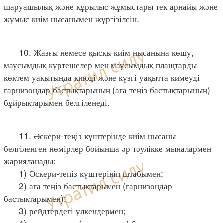
шаруашылық және құрылыс жұмыстары тек арнайы және
жұмыс киім нысанымен жүргізілсін.
10. Жазғы немесе қысқы киім нысанына көшу,
маусымдық күртешелер мен маусымдық плащтарды
көктем уақытында киюді және күзгі уақытта кимеуді
гарнизондар бастықтарының (аға теңіз бастықтарының)
бұйрықтарымен белгіленеді.
11. Әскери-теңіз күштерінде киім нысаны
белгіленген нөмірлер бойынша әр тәулікке мыналармен
жарияланады:
1) Әскери-теңіз күштерінің штабымен;
2) аға теңіз бастықтарымен (гарнизондар
бастықтарымен);
3) рейдтердегі үлкендермен;
4) жеке жүзуде (жорықтарда) болатын кемелер