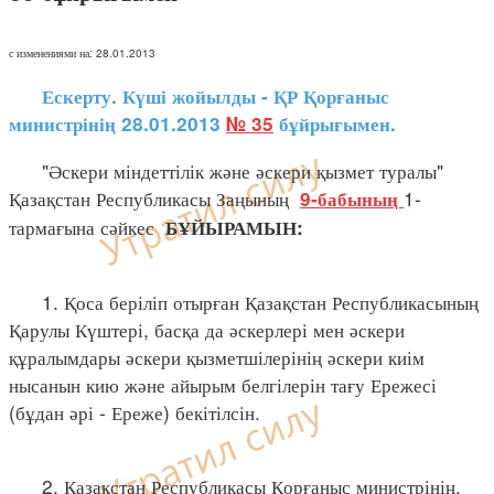
с изменениями на: 28.01.2013
Ескерту. Күші жойылды - ҚР Қорғаныс
министрінің 28.01.2013
№ 35
бұйрығымен.
"Әскери міндеттілік және әскери қызмет туралы"
Қазақстан Республикасы Заңының
1-
9-бабының
тармағына сәйкес
БҰЙЫРАМЫН:
1. Қоса беріліп отырған Қазақстан Республикасының
Қарулы Күштері, басқа да әскерлері мен әскери
құралымдары әскери қызметшілерінің әскери киім
нысанын кию және айырым белгілерін тағу Ережесі
(бұдан әрі - Ереже) бекітілсін.
2. Қазақстан Республикасы Қорғаныс министрінің,