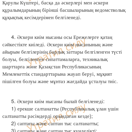
Қарулы Күштері, басқа да әскерлері мен әскери
құралымдарының бірінші басшыларының ведомстволық
құқықтық кесімдерімен белгіленеді.
4. Әскери киім нысаны осы Ережелерге қатаң
сәйкестікте киіледі. Әскери киім нысанының және
айырым белгілерінің барлық заттары белгіленген түсті
болуы, белгіленген сипаттамаларға, техникалық
шарттарға және Қазақстан Республикасының
Мемлекеттік стандарттарына жауап беруі, мұқият
пішілген болуы және мұнтаз жағдайда ұсталуы тиіс.
5. Әскери киім нысаны былай белгіленеді:
1) ерекше салтанатты (Республикалық ұлан үшін
салтанатты рәсімдерді орындаған кезде);
2) саптағы және саптан тыс салтанатты;
3) саптағы және саптан тыс күнделікті;