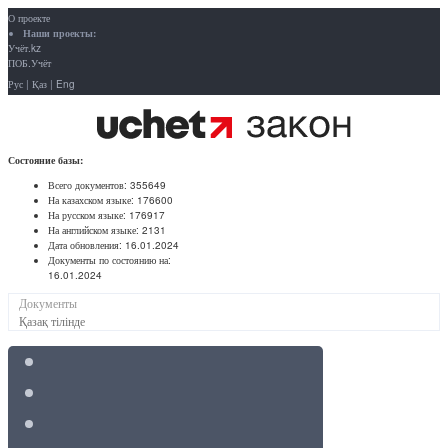
О проекте
Наши проекты:
Учёт.kz
ПОБ.Учёт
Рус
|
Қаз
|
Eng
Состояние базы:
Всего документов:
355649
На казахском языке:
176600
На русском языке:
176917
На английском языке:
2131
Дата обновления:
16.01.2024
Документы по состоянию на:
16.01.2024
Документы
Қазақ тілінде