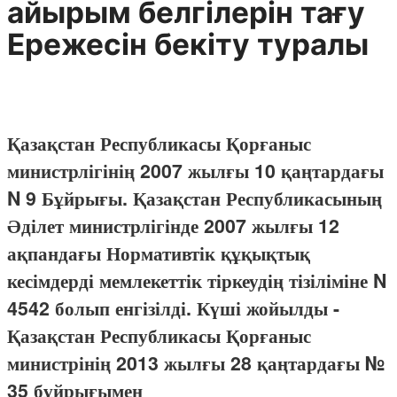
айырым белгілерін тағу
Ережесін бекіту туралы
Қазақстан Республикасы Қорғаныс
министрлігінің 2007 жылғы 10 қаңтардағы
N 9 Бұйрығы. Қазақстан Республикасының
Әділет министрлігінде 2007 жылғы 12
ақпандағы Нормативтік құқықтық
кесімдерді мемлекеттік тіркеудің тізіліміне N
4542 болып енгізілді. Күші жойылды -
Қазақстан Республикасы Қорғаныс
министрінің 2013 жылғы 28 қаңтардағы №
35 бұйрығымен