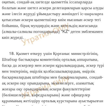
оқитын, сондай-ақ шетелде қызметтік іссапарларда
болатын және шетел әскери делегацияларын қарсы алуды
және ілесіп жүруді ұйымдастыру жөніндегі іс-шараларға
қатысатын әскери қызметшілер киім нысанын әскер тегі
бойынша, бірақ мундирдің және кительдің жағасында
(алмалы-салмалы погондарында) "KZ" деген эмблемамен
киіп жүреді.
18. Қызмет өткеру үшін Қорғаныс министрлігінің,
Штабтар бастықтары комитетінің орталық аппаратына,
басқа да әскерлер мен әскери құралымдардың, әскер түрі
мен тектерінің, өңірлік қолбасшылықтардың, өңірлік
басқармалардың штабтары мен басқармаларына, сондай-
ақ әскери оқу орындарына, мекемелерге, азаматтық
жоғары оқу орындарының әскери факультеттеріне
(бөлімшелеріне, кафедраларына) және офицерлер
құрамының жетілдіру орталық курстарына ауыстырылған