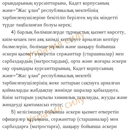
орындарының курсанттарына, Кадет корпусының
және»"Жас ұлан" республикалық мектебінің
тәрбиеленушілеріне бекітіліп берілген мүлік міндетті
түрде таңбаланған болуы керек;
4) барлық бөлімшелерде тұрмыстық қызмет көрсету,
киім-кешек пен аяқ киімді кептіруге арналған кептіру
бөлмелерін, бөлімше мүлкін және шақыру бойынша
әскери қызмет өткеретін сержанттар (старшиналар) мен
сарбаздардың (матростардың), орта және жоғары әскери
оқу орындары курсанттарының, Кадет корпусының
және»"Жас ұлан" республикалық мектебі
тәрбиеленушілерінің жеке заттарын сақтауға арналған
қоймаларды жабдықтау жөнінде шаралар қабылдауға.
Киім заттарын уақтылы химиялық тазалауды, жууды және
жөндеуді қамтамасыз етуге;
5) келісімшарт бойынша әскери қызмет өткеретін
офицерлер құрамына, сержанттар (старшиналар) мен
сарбаздарға (матростарға), шақыру бойынша әскери