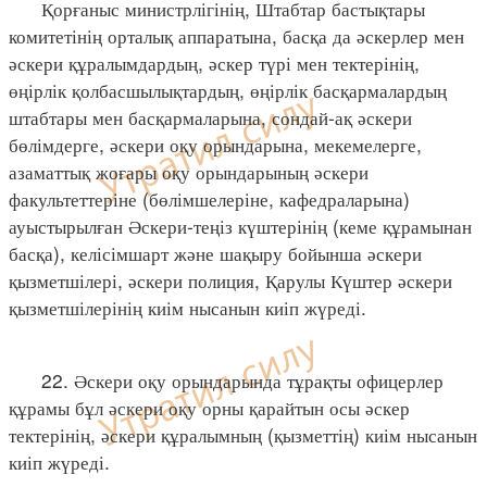
Қорғаныс министрлігінің, Штабтар бастықтары
комитетінің орталық аппаратына, басқа да әскерлер мен
әскери құралымдардың, әскер түрі мен тектерінің,
өңірлік қолбасшылықтардың, өңірлік басқармалардың
штабтары мен басқармаларына, сондай-ақ әскери
бөлімдерге, әскери оқу орындарына, мекемелерге,
азаматтық жоғары оқу орындарының әскери
факультеттеріне (бөлімшелеріне, кафедраларына)
ауыстырылған Әскери-теңіз күштерінің (кеме құрамынан
басқа), келісімшарт және шақыру бойынша әскери
қызметшілері, әскери полиция, Қарулы Күштер әскери
қызметшілерінің киім нысанын киіп жүреді.
22. Әскери оқу орындарында тұрақты офицерлер
құрамы бұл әскери оқу орны қарайтын осы әскер
тектерінің, әскери құралымның (қызметтің) киім нысанын
киіп жүреді.