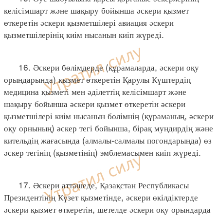
келісімшарт және шақыру бойынша әскери қызмет
өткеретін әскери қызметшілері авиация әскери
қызметшілерінің киім нысанын киіп жүреді.
16. Әскери бөлімдерде (құрамаларда, әскери оқу
орындарында) қызмет өткеретін Қарулы Күштердің
медицина қызметі мен әділеттің келісімшарт және
шақыру бойынша әскери қызмет өткеретін әскери
қызметшілері киім нысанын бөлімнің (құраманың, әскери
оқу орнының) әскер тегі бойынша, бірақ мундирдің және
кительдің жағасында (алмалы-салмалы погондарында) өз
әскер тегінің (қызметінің) эмблемасымен киіп жүреді.
17. Әскери атташеде, Қазақстан Республикасы
Президентінің Күзет қызметінде, әскери өкілдіктерде
әскери қызмет өткеретін, шетелде әскери оқу орындарда