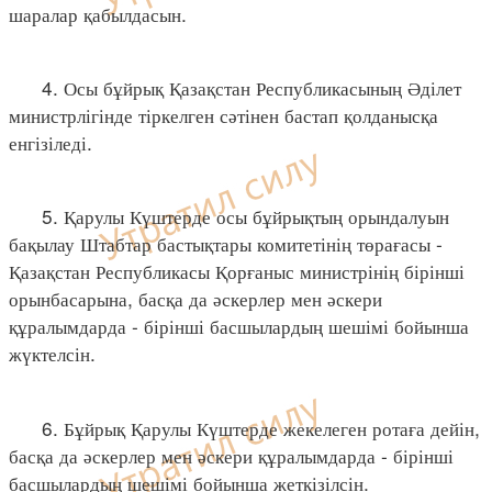
шаралар қабылдасын.
4. Осы бұйрық Қазақстан Республикасының Әділет
министрлігінде тіркелген сәтінен бастап қолданысқа
енгізіледі.
5. Қарулы Күштерде осы бұйрықтың орындалуын
бақылау Штабтар бастықтары комитетінің төрағасы -
Қазақстан Республикасы Қорғаныс министрінің бірінші
орынбасарына, басқа да әскерлер мен әскери
құралымдарда - бірінші басшылардың шешімі бойынша
жүктелсін.
6. Бұйрық Қарулы Күштерде жекелеген ротаға дейін,
басқа да әскерлер мен әскери құралымдарда - бірінші
басшылардың шешімі бойынша жеткізілсін.