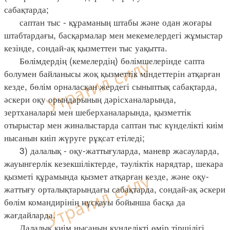
сабақтарда;
саптан тыс - құраманың штабы және одан жоғары
штабтардағы, басқармалар мен мекемелердегі жұмыстар
кезінде, сондай-ақ қызметтен тыс уақытта.
Бөлімдердің (кемелердің) бөлімшелерінде сапта
болумен байланысы жоқ қызметтік міндеттерін атқарған
кезде, бөлім орналасқан жердегі сыныптық сабақтарда,
әскери оқу орындарының дәрісханаларында,
зертханалары мен шеберханаларында, қызметтік
отырыстар мен жиналыстарда саптан тыс күнделікті киім
нысанын киіп жүруге рұқсат етіледі;
3) далалық - оқу-жаттығуларда, маневр жасауларда,
жауынгерлік кезекшіліктерде, тәуліктік нарядтар, шекара
қызметі құрамында қызмет атқарған кезде, және оқу-
жаттығу орталықтарындағы сабақтарда, сондай-ақ әскери
бөлім командирінің нұсқауы бойынша басқа да
жағдайларда.
Далалық киім нысанын күнделікті өмір тіршілігі