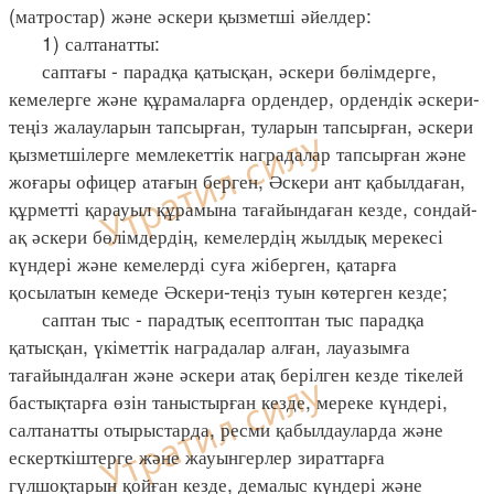
(матростар) және әскери қызметші әйелдер:
1) салтанатты:
саптағы - парадқа қатысқан, әскери бөлімдерге,
кемелерге және құрамаларға ордендер, ордендік әскери-
теңіз жалауларын тапсырған, туларын тапсырған, әскери
қызметшілерге мемлекеттік наградалар тапсырған және
жоғары офицер атағын берген, Әскери ант қабылдаған,
құрметті қарауыл құрамына тағайындаған кезде, сондай-
ақ әскери бөлімдердің, кемелердің жылдық мерекесі
күндері және кемелерді суға жіберген, қатарға
қосылатын кемеде Әскери-теңіз туын көтерген кезде;
саптан тыс - парадтық есептоптан тыс парадқа
қатысқан, үкіметтік наградалар алған, лауазымға
тағайындалған және әскери атақ берілген кезде тікелей
бастықтарға өзін таныстырған кезде, мереке күндері,
салтанатты отырыстарда, ресми қабылдауларда және
ескерткіштерге және жауынгерлер зираттарға
гүлшоқтарын қойған кезде, демалыс күндері және