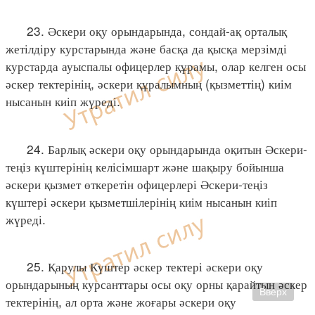
23. Әскери оқу орындарында, сондай-ақ орталық
жетілдіру курстарында және басқа да қысқа мерзімді
курстарда ауыспалы офицерлер құрамы, олар келген осы
әскер тектерінің, әскери құралымның (қызметтің) киім
нысанын киіп жүреді.
24. Барлық әскери оқу орындарында оқитын Әскери-
теңіз күштерінің келісімшарт және шақыру бойынша
әскери қызмет өткеретін офицерлері Әскери-теңіз
күштері әскери қызметшілерінің киім нысанын киіп
жүреді.
25. Қарулы Күштер әскер тектері әскери оқу
орындарының курсанттары осы оқу орны қарайтын әскер
Вверх
тектерінің, ал орта және жоғары әскери оқу