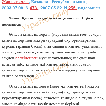
Жарлығымен
, Қазақстан Республикасының
2003.07.08. N
478
, 2007.05.22. N
255
Заңдарымен.
9-бап. Қызмет уақыты және демалыс. Еңбек
демалысы
Әскери қызметшiлердiң (мерзiмдi қызметтегi әскери
қызметшiлер мен әскери (арнаулы) оқу орындарының
курсанттарынан басқа) апта сайынғы қызмет уақытының
жалпы ұзақтығы жұмысшылар мен қызметшiлер үшiн
заңмен
жұмыс уақытының ұзақтығынан
белгiленген
аспауға тиiс, ал мерзiмдi қызмет атқаратын әскери
қызметшiлер үшiн ол әскери жарғылардың талаптарына
сәйкес белгiленедi.
Әскери қызметшiлерге (мерзiмдi қызметтегi әскери
қызметшiлер мен әскери (арнаулы) оқу орындарының
курсанттарынан басқа) аптасына кемiнде бiр тәулiк, бiрақ
айына кемiнде алты тәулiк демалыс берiледi.