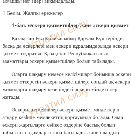
алғашқы негiздерi айқындалады.
1 Бөлiм. Жалпы ережелер
1-бап. Әскери қызметшiлер және әскери қызмет
Қазақстан Республикасының Қарулы Күштерінде,
басқа да әскерлері мен әскери құралымдарында әскери
қызмет атқаратын Қазақстан Республикасының
азаматтары әскери қызметшілер болып табылады.
Оларға шақыру немесе келiсiмшарт бойынша әскери
қызмет өткеретін әскери қызметшілер, сондай-ақ әскери
жиындарға шақыру кезеңіндегі әскери міндеттілер
жатады.
Әскери қызметшiлер әскери қызмет мiндеттерiн
атқару кезiнде мемлекеттiң қорғауында болады. Олар
әскери жарғыларға сәйкес өздерiне бастық болып
табылатын адамдарға ғана бағынады және олардың