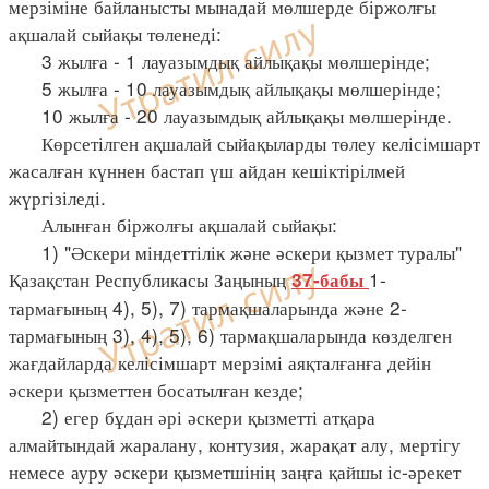
мерзіміне байланысты мынадай мөлшерде біржолғы
ақшалай сыйақы төленеді:
3 жылға - 1 лауазымдық айлықақы мөлшерінде;
5 жылға - 10 лауазымдық айлықақы мөлшерінде;
10 жылға - 20 лауазымдық айлықақы мөлшерінде.
Көрсетілген ақшалай сыйақыларды төлеу келісімшарт
жасалған күннен бастап үш айдан кешіктірілмей
жүргізіледі.
Алынған біржолғы ақшалай сыйақы:
1) "Әскери міндеттілік және әскери қызмет туралы"
Қазақстан Республикасы Заңының
1-
37-бабы
тармағының 4), 5), 7) тармақшаларында және 2-
тармағының 3), 4), 5), 6) тармақшаларында көзделген
жағдайларда келісімшарт мерзімі аяқталғанға дейін
әскери қызметтен босатылған кезде;
2) егер бұдан әрі әскери қызметті атқара
алмайтындай жаралану, контузия, жарақат алу, мертігу
немесе ауру әскери қызметшінің заңға қайшы іс-әрекет