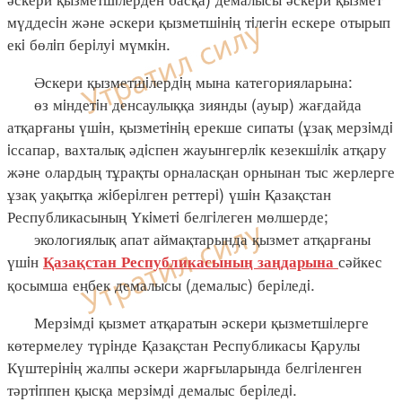
мүддесiн және әскери қызметшiнiң тiлегiн ескере отырып
екi бөлiп берiлуi мүмкiн.
Әскери қызметшiлердiң мына категорияларына:
өз мiндетiн денсаулыққа зиянды (ауыр) жағдайда
атқарғаны үшiн, қызметiнiң ерекше сипаты (ұзақ мерзiмдi
iссапар, вахталық әдiспен жауынгерлiк кезекшiлiк атқару
және олардың тұрақты орналасқан орнынан тыс жерлерге
ұзақ уақытқа жiберiлген реттерi) үшiн Қазақстан
Республикасының Үкiметi белгiлеген мөлшерде;
экологиялық апат аймақтарында қызмет атқарғаны
үшiн
сәйкес
Қазақстан Республикасының
заңдарына
қосымша еңбек демалысы (демалыс) берiледi.
Мерзiмдi қызмет атқаратын әскери қызметшiлерге
көтермелеу түрiнде Қазақстан Республикасы Қарулы
Күштерiнiң жалпы әскери жарғыларында белгiленген
тәртiппен қысқа мерзiмдi демалыс берiледi.