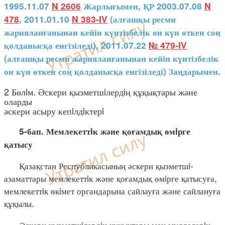
1995.11.07
N 2606
Жарлығымен, ҚР 2003.07.08
N
478
, 2011.01.10
N 383-IV
(алғашқы ресми
жарияланғанынан кейін күнтізбелік он күн өткен соң
қолданысқа енгізіледі), 2011.07.22
№ 479-IV
(алғашқы ресми жарияланғанынан кейін күнтізбелік
он күн өткен соң қолданысқа енгізіледі) Заңдарымен.
2 Бөлiм. Әскери қызметшiлердiң құқықтары және
оларды
әскери асыру кепiлдiктерi
5-бап. Мемлекеттiк және қоғамдық өмiрге
қатысу
Қазақстан Республикасының әскери қызметшi-
азаматтары мемлекеттiк және қоғамдық өмiрге қатысуға,
мемлекеттiк өкiмет органдарына сайлауға және сайлануға
құқылы.
Әскери қызметшiлердiң құқықтары мен мүдделерiн