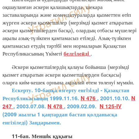
оқшауланған әскери қалашықтарда, шекара
заставаларында және комендатураларда қызметтен өтiп
жүрген әскери қызметшiлер (мерзiмдi қызмет атқаратын
әскери қызметшiлерден басқа), олардың отбасы мүшелерi
ақылы азық-түлiкпен қамтамасыз етiледi. Азық-түлiкпен
қамтамасыз етудiң тәртiбi мен нормаларын Қазақстан
Республикасының Үкiметi
.
белгiлейдi
Әскери қызметшiлердiң қалауы бойынша (мерзiмдi
қызмет атқаратын әскери қызметшiлерден басқасы)
оларға киiм-кешек орнына ақшалай өтем төленуi мүмкiн.
Ескерту. 10-бапқа өзгерту енгiзiлдi - Қазақстан
Республикасының 1999.11.16.
N 476
, 2001.10.10.
N
247
, 2003.07.08.
N 478
, 2009.02.09.
N 125-IV
(2009 жылғы 1 қаңтардан бастап қолданысқа
енгізіледі) Заңдарымен.
11-бап. Меншiк құқығы