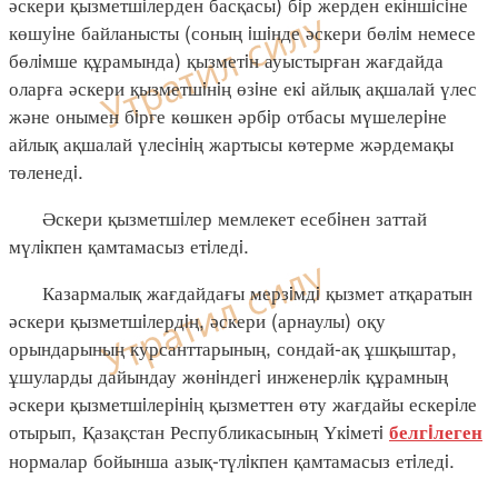
әскери қызметшiлерден басқасы) бiр жерден екiншiсiне
көшуiне байланысты (соның iшiнде әскери бөлiм немесе
бөлiмше құрамында) қызметiн ауыстырған жағдайда
оларға әскери қызметшiнiң өзiне екi айлық ақшалай үлес
және онымен бiрге көшкен әрбiр отбасы мүшелерiне
айлық ақшалай үлесiнiң жартысы көтерме жәрдемақы
төленедi.
Әскери қызметшiлер мемлекет есебiнен заттай
мүлiкпен қамтамасыз етiледi.
Казармалық жағдайдағы мерзiмдi қызмет атқаратын
әскери қызметшiлердiң, әскери (арнаулы) оқу
орындарының курсанттарының, сондай-ақ ұшқыштар,
ұшуларды дайындау жөнiндегi инженерлiк құрамның
әскери қызметшiлерiнiң қызметтен өту жағдайы ескерiле
отырып, Қазақстан Республикасының Үкiметi
белгiлеген
нормалар бойынша азық-түлiкпен қамтамасыз етiледi.