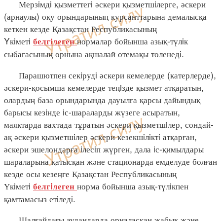
Мерзiмдi қызметтегi әскери қызметшiлерге, әскери
(арнаулы) оқу орындарының курсанттарына демалысқа
кеткен кезде Қазақстан Республикасының
Yкiметi
нормалар бойынша азық-түлiк
белгілеген
сыбағасының орнына ақшалай өтемақы төленедi.
Парашютпен секiрудi әскери кемелерде (катерлерде),
әскери-қосымша кемелерде теңiзде қызмет атқаратын,
олардың база орындарында дауылға қарсы дайындық
барысы кезiнде iс-шараларды жүзеге асыратын,
маяктарда вахтада тұратын әскери қызметшiлер, сондай-
ақ әскери қызметшiлер әскери кезекшiлiктi атқарған,
әскери эшелондарға iлесiп жүрген, дала iс-қимылдары
шараларына қатысқан және стационарда емделуде болған
кезде осы кезеңге Қазақстан Республикасының
Үкiметi
норма бойынша азық-түлiкпен
белгiлеген
қамтамасыз етiледi.
Шалғайдағы аудандарда орналасқан жабық және