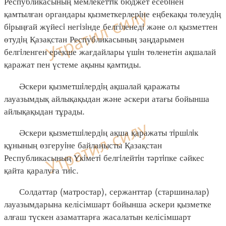
Республикасының мемлекеттiк бюджет есебiнен
қамтылған органдары қызметкерлерiне еңбекақы төлеудiң
бiрыңғай жүйесi негiзiнде белгiленедi және ол қызметтен
өтудiң Қазақстан Республикасының заңдарымен
белгiленген ерекше жағдайлары үшiн төленетін ақшалай
қаражат пен үстеме ақыны қамтиды.
Әскери қызметшiлердiң ақшалай қаражаты
лауазымдық айлықақыдан және әскери атағы бойынша
айлықақыдан тұрады.
Әскери қызметшiлердiң ақша қаражаты тiршiлiк
құнының өзгеруiне байланысты Қазақстан
Республикасының Үкiметi белгiлейтiн тәртiпке сәйкес
қайта қаралуға тиiс.
Солдаттар (матростар), сержанттар (старшиналар)
лауазымдарына келісімшарт бойынша әскери қызметке
алғаш түскен азаматтарға жасалатын келісімшарт