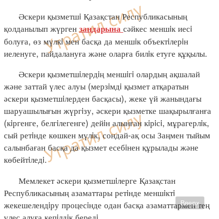
Әскери қызметшi Қазақстан Республикасының
қолданылып жүрген
сәйкес меншiк иесi
заңдарына
болуға, өз мүлкi мен басқа да меншiк объектiлерiн
иеленуге, пайдалануға және оларға билiк етуге құқылы.
Әскери қызметшiлердiң меншiгi олардың ақшалай
және заттай үлес алуы (мерзiмдi қызмет атқаратын
әскери қызметшiлерден басқасы), жеке үй жанындағы
шаруашылығын жүргiзу, әскери қызметке шақырылғанға
(кiргенге, белгiлегенге) дейiн алынған кiрiсi, мұрагерлiк,
сый ретiнде көшкен мүлiк, сондай-ақ осы Заңмен тыйым
салынбаған басқа да қызмет есебiнен құрылады және
көбейтiледi.
Мемлекет әскери қызметшiлерге Қазақстан
Республикасының азаматтары ретiнде меншiктi
жекешелендiру процесiнде одан басқа азаматтармен тең
Вверх
үлес алуға кепiлдiк бередi.