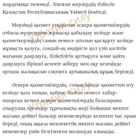
жәрдемақы төленедi. Аталған жерлердiң тiзбесiн
Қазақстан Республикасының Үкiметi бекiтедi.
Мерзiмдi қызмет атқаратын әскери қызметшiлердiң
отбасы мүшелерiне жұмысқа қабылдау кезiнде және
қызметкерлердiң санын немесе штатын қысқарту кезiнде
жұмыста қалуға, сондай-ақ өндiрiсте қол үзiп кәсiптiк
жағынан даярлауға, бiлiктiлiгiн арттыруға және қайта
даярлауға бiрiншi кезекте жiберу мен оқу кезеңiнде
орташа жалақысын сақтауға артықшылық құқық берiледi.
Әскери қызметшiлердiң, соның iшiнде қызметтен өту
кезiнде қаза тапқан, қайтыс болған немесе хабар-
ошарсыз кеткен әскери қызметшiлердiң балаларына
атқарушы органдар тұрғылықты жерi бойынша мектеп
жасына дейiнгi балалар мекемелерiнде кезектен тыс орын
бередi, оның ақысы мемлекеттiк мектеп жасына дейiнгi
мекемелер үшiн белгiленген мөлшерде алынады.