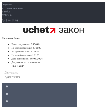
О проекте
Наши проекты:
Учёт.kz
ПОБ.Учёт
Рус
|
Қаз
|
Eng
Состояние базы:
Всего документов:
355649
На казахском языке:
176600
На русском языке:
176917
На английском языке:
2131
Дата обновления:
16.01.2024
Документы по состоянию на:
16.01.2024
Документы
Қазақ тілінде