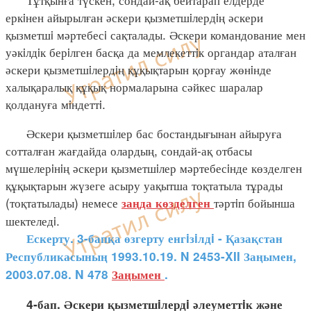
еркiнен айырылған әскери қызметшiлердiң әскери
қызметшi мәртебесi сақталады. Әскери командование мен
уәкiлдiк берiлген басқа да мемлекеттiк органдар аталған
әскери қызметшiлердiң құқықтарын қорғау жөнiнде
халықаралық құқық нормаларына сәйкес шаралар
қолдануға мiндеттi.
Әскери қызметшiлер бас бостандығынан айыруға
сотталған жағдайда олардың, сондай-ақ отбасы
мүшелерiнiң әскери қызметшiлер мәртебесiнде көзделген
құқықтарын жүзеге асыру уақытша тоқтатыла тұрады
(тоқтатылады) немесе
тәртiп бойынша
заңда
көзделген
шектеледi.
Ескерту. 3-бапқа өзгерту енгiзiлдi - Қазақстан
Республикасының 1993.10.19. N 2453-XII Заңымен,
2003.07.08. N 478
Заңымен
.
4-бап. Әскери қызметшiлердi әлеуметтiк және