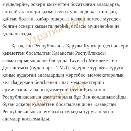
мүшелерiне, әскери қызметтен босатылған адамдарға,
сондай-ақ әскери қызметтен өту кезiнде қаза тапқан,
қайтыс болған, хабар-ошарсыз кеткен немесе мүгедек
болған әскери қызметшiлерiнiң отбасы мүшелерiне де
қолданылады.
Қазақстан Республикасы Қарулы Күштерiндегi әскери
қызметтен босатылған Қазақстан Республикасы
азаматтарының және басқа да Тәуелсiз Мемлекеттер
Достастығы (бұдан әрi - ТМД) елдерiне тұрақты тұруға
қоныс аударған адамдардың мәртебесi мемлекетаралық
келiсiмдермен белгiленедi. Бас мемлекеттердiң
армиясында әскери қызметтен өтушi Қазақстан
Республикасының азаматтарына бұл Заң қолданылмайды,
бұған әскери қызметтен босатылған және Қазақстан
Республикасының аумағына тұрақты тұруға келген
адамдар қосылмайды.
Тұтқынға түскен, сондай-ақ бейтарап елдерде