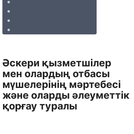
Әскери қызметшiлер
мен олардың отбасы
мүшелерiнiң мәртебесi
және оларды әлеуметтiк
қорғау туралы