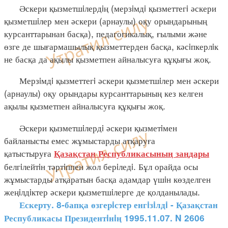
Әскери қызметшiлердiң (мерзiмдi қызметтегi әскери
қызметшiлер мен әскери (арнаулы) оқу орындарының
курсанттарынан басқа), педагогикалық, ғылыми және
өзге де шығармашылық қызметтерден басқа, кәсiпкерлiк
не басқа да ақылы қызметпен айналысуға құқығы жоқ.
Мерзiмдi қызметтегi әскери қызметшiлер мен әскери
(арнаулы) оқу орындары курсанттарының кез келген
ақылы қызметпен айналысуға құқығы жоқ.
Әскери қызметшiлердi әскери қызметiмен
байланысты емес жұмыстарды атқаруға
қатыстыруға
Қазақстан Республикасының
заңдары
белгiлейтiн тәртiппен жол берiледi. Бұл орайда осы
жұмыстарды атқаратын басқа адамдар үшiн көзделген
жеңiлдiктер әскери қызметшiлерге де қолданылады.
Ескерту. 8-бапқа өзгерiстер енгiзiлдi - Қазақстан
Республикасы Президентiнiң 1995.11.07. N 2606