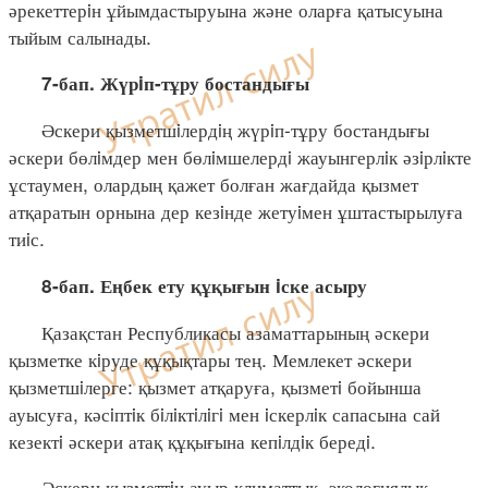
әрекеттерiн ұйымдастыруына және оларға қатысуына
тыйым салынады.
7-бап. Жүрiп-тұру бостандығы
Әскери қызметшiлердiң жүрiп-тұру бостандығы
әскери бөлiмдер мен бөлiмшелердi жауынгерлiк әзiрлiкте
ұстаумен, олардың қажет болған жағдайда қызмет
атқаратын орнына дер кезiнде жетуiмен ұштастырылуға
тиiс.
8-бап. Еңбек ету құқығын iске асыру
Қазақстан Республикасы азаматтарының әскери
қызметке кiруде құқықтары тең. Мемлекет әскери
қызметшiлерге: қызмет атқаруға, қызметi бойынша
ауысуға, кәсiптiк бiлiктiлiгi мен iскерлiк сапасына сай
кезектi әскери атақ құқығына кепiлдiк бередi.
Әскери қызметтiң ауыр климаттық, экологиялық,