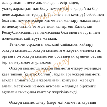
жасауынан немесе алкогольден, есірткіден,
уытқұмарлықтан мас болу немесе өзіне қандай да бір
дене жарақатын түсіру (денесіне зиян келтіру) себебінен
болғаны немесе әскери қызметтен жалтару мақсатында
өз денсаулығына өзге де зиян келтіргені Қазақстан
Республикасының заңнамасында белгіленген тәртіппен
дәлелденсе, қайтаруға жатады.
Төленген біржолғы ақшалай сыйақыны қайтару
әскери қызметші әскери қызметін өткерген мемлекеттік
органға ол әскери қызметтен босатылған күнінен бастап
бір ай мерзімде жүргізіледі.
Әскери қызметші әскери қызметін өткеру кезеңінде
қаза тапқан (қайтыс болған), бұдан әрі әскери қызметті
атқара алмайтындай жараланған, контузия, жарақат
алған, мертіккен немесе ауырған жағдайда біржолғы
ақшалай сыйақыны қайтару жүргізілмейді.
Әскери қызметшiлер (мерзiмдi қызмет атқаратын