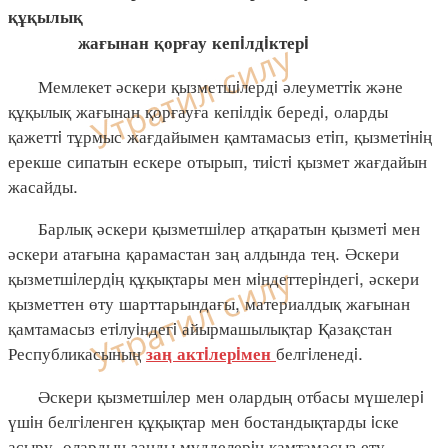
құқылық
жағынан қорғау кепiлдiктерi
Мемлекет әскери қызметшiлердi әлеуметтiк және
құқылық жағынан қорғауға кепiлдiк бередi, оларды
қажеттi тұрмыс жағдайымен қамтамасыз етiп, қызметiнiң
ерекше сипатын ескере отырып, тиiстi қызмет жағдайын
жасайды.
Барлық әскери қызметшiлер атқаратын қызметi мен
әскери атағына қарамастан заң алдында тең. Әскери
қызметшiлердiң құқықтары мен мiндеттерiндегi, әскери
қызметтен өту шарттарындағы, материалдық жағынан
қамтамасыз етiлуiндегi айырмашылықтар Қазақстан
Республикасының
белгiленедi.
заң
актiлерiмен
Әскери қызметшiлер мен олардың отбасы мүшелерi
үшiн белгiленген құқықтар мен бостандықтарды iске
асыру, олардың заңды мүдделерiн қамтамасыз ету