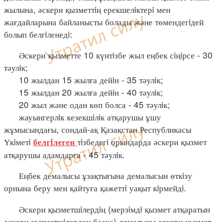
жылына, әскери қызметтiң ерекшелiктерi мен
жағдайларына байланысты болады және төмендегiдей
болып белгiленедi:
Әскери қызметте 10 күнтiзбе жыл еңбек сiңiрсе - 30
тәулiк;
10 жылдан 15 жылға дейiн - 35 тәулiк;
15 жылдан 20 жылға дейiн - 40 тәулiк;
20 жыл және одан көп болса - 45 тәулiк;
жауынгерлiк кезекшiлiк атқарушы ұшу
жұмысындағы, сондай-ақ Қазақстан Республикасы
Үкiметi
тiзбедегi орындарда әскери қызмет
белгiлеген
атқарушы адамдарға - 45 тәулiк.
Еңбек демалысы ұзақтығына демалысын өткiзу
орнына беру мен қайтуға қажеттi уақыт кiрмейдi.
Әскери қызметшiлердiң (мерзiмдi қызмет атқаратын
әскери қызметшiлерден басқа) демалысы әскери қызмет