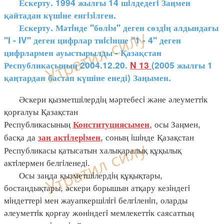
Ескерту. 1994 жылғы 14 шiлдедегi Заңмен
қайтадан күшiне енгiзiлген.
Ескерту. Мәтiнде "бөлiм" деген сөздiң алдындағы
"I - IV" деген цифрлар тиiсiнше "1 - 4" деген
цифрлармен ауыстырылды - Қазақстан
Республикасының 2004.12.20.
N 13
(2005 жылғы 1
қаңтардан бастап күшіне енеді) Заңымен.
Әскери қызметшiлердiң мәртебесi және әлеуметтiк
қорғалуы Қазақстан
Республикасының
, осы Заңмен,
Конституциясымен
басқа да
, соның iшiнде Қазақстан
заң актiлерiмен
Республикасы қатысатын халықаралық құқылық
актiлермен белгiленедi.
Осы заңда қызметшiлердiң құқықтары,
бостандықтары, әскери борышын атқару кезiндегi
мiндеттерi мен жауапкершiлiгi белгiленiп, оларды
әлеуметтiк қорғау жөнiндегi мемлекеттiк саясаттың