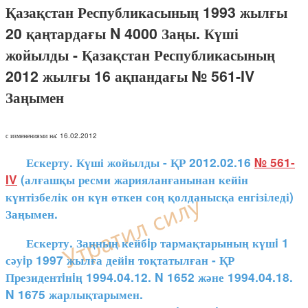
Қазақстан Республикасының 1993 жылғы
20 қаңтардағы N 4000 Заңы. Күші
жойылды - Қазақстан Республикасының
2012 жылғы 16 ақпандағы № 561-IV
Заңымен
с изменениями на: 16.02.2012
Ескерту. Күші жойылды - ҚР 2012.02.16
№ 561-
IV
(алғашқы ресми жарияланғанынан кейін
күнтізбелік он күн өткен соң қолданысқа енгізіледі)
Заңымен.
Ескерту. Заңның кейбiр тармақтарының күшi 1
сәуiр 1997 жылға дейiн тоқтатылған - ҚР
Президентiнiң 1994.04.12. N 1652 және 1994.04.18.
N 1675 жарлықтарымен.