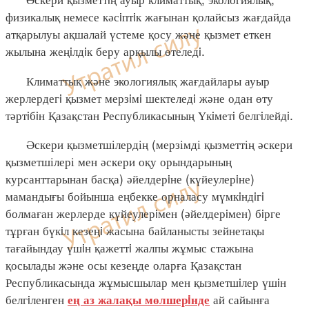
физикалық немесе кәсiптiк жағынан қолайсыз жағдайда
атқарылуы ақшалай үстеме қосу және қызмет еткен
жылына жеңiлдiк беру арқылы өтеледi.
Климаттық және экологиялық жағдайлары ауыр
жерлердегi қызмет мерзiмi шектеледi және одан өту
тәртiбiн Қазақстан Республикасының Үкiметi белгiлейдi.
Әскери қызметшілердің (мерзімді қызметтің әскери
қызметшілері мен әскери оқу орындарының
курсанттарынан басқа) әйелдерiне (күйеулерiне)
мамандығы бойынша еңбекке орналасу мүмкiндiгi
болмаған жерлерде күйеулерiмен (әйелдерiмен) бiрге
тұрған бүкiл кезеңi жасына байланысты зейнетақы
тағайындау үшiн қажеттi жалпы жұмыс стажына
қосылады және осы кезеңде оларға Қазақстан
Республикасында жұмысшылар мен қызметшiлер үшiн
белгiленген
ай сайынға
ең аз жалақы мөлшерiнде