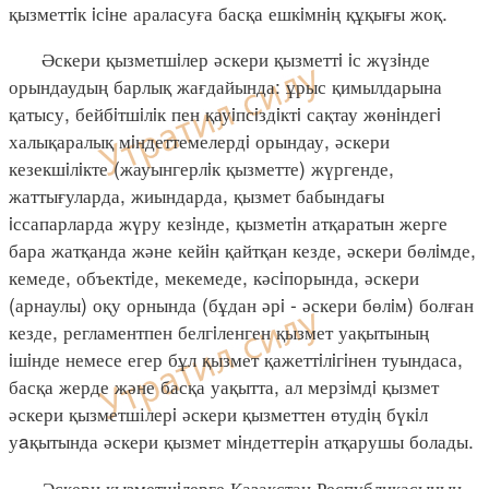
қызметтiк iсiне араласуға басқа ешкiмнiң құқығы жоқ.
Әскери қызметшiлер әскери қызметтi iс жүзiнде
орындаудың барлық жағдайында: ұрыс қимылдарына
қатысу, бейбiтшiлiк пен қауiпсiздiктi сақтау жөнiндегi
халықаралық мiндеттемелердi орындау, әскери
кезекшiлiкте (жауынгерлiк қызметте) жүргенде,
жаттығуларда, жиындарда, қызмет бабындағы
iссапарларда жүру кезiнде, қызметiн атқаратын жерге
бара жатқанда және кейiн қайтқан кезде, әскери бөлiмде,
кемеде, объектiде, мекемеде, кәсiпорында, әскери
(арнаулы) оқу орнында (бұдан әрi - әскери бөлiм) болған
кезде, регламентпен белгiленген қызмет уақытының
iшiнде немесе егер бұл қызмет қажеттiлiгiнен туындаса,
басқа жерде және басқа уақытта, ал мерзiмдi қызмет
әскери қызметшілерi әскери қызметтен өтудiң бүкiл
уaқытында әскери қызмет мiндеттерiн атқарушы болады.
Әскери қызметшiлерге Қазақстан Республикасының