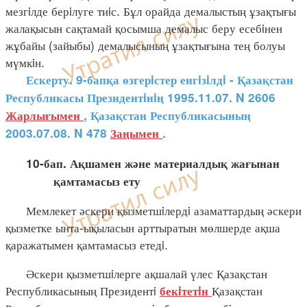
мезгiлде берiлуге тиiс. Бұл орайда демалыстың ұзақтығы
жалақысын сақтамай қосымша демалыс беру есебiнен
жұбайы (зайыбы) демалысының ұзақтығына тең болуы
мүмкiн.
Ескерту. 9-бапқа өзгерiстер енгiзiлдi - Қазақстан
Республикасы Президентiнiң 1995.11.07. N 2606
Жарлығымен
, Қазақстан Республикасының
2003.07.08. N 478
Заңымен
.
10-бап. Ақшамен және материалдық жағынан
қамтамасыз ету
Мемлекет әскери қызметшiлердi азаматтардың әскери
қызметке ынта-ықыласын арттыратын мөлшерде ақша
қаражатымен қамтамасыз етедi.
Әскери қызметшiлерге ақшалай үлес Қазақстан
Республикасының Президентi
Қазақстан
бекiтетiн