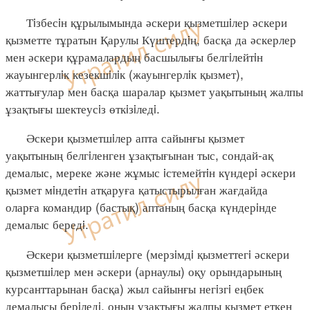
Тiзбесiн құрылымында әскери қызметшiлер әскери
қызметте тұратын Қарулы Күштердiң, басқа да әскерлер
мен әскери құрамалардың басшылығы белгiлейтiн
жауынгерлiк кезекшiлiк (жауынгерлiк қызмет),
жаттығулар мен басқа шаралар қызмет уақытының жалпы
ұзақтығы шектеусiз өткiзiледi.
Әскери қызметшiлер апта сайынғы қызмет
уақытының белгiленген ұзақтығынан тыс, сондай-ақ
демалыс, мереке және жұмыс iстемейтiн күндерi әскери
қызмет мiндетiн атқаруға қатыстырылған жағдайда
оларға командир (бастық) аптаның басқа күндерiнде
демалыс бередi.
Әскери қызметшiлерге (мерзiмдi қызметтегi әскери
қызметшiлер мен әскери (арнаулы) оқу орындарының
курсанттарынан басқа) жыл сайынғы негiзгi еңбек
демалысы берiледi, оның ұзақтығы жалпы қызмет еткен