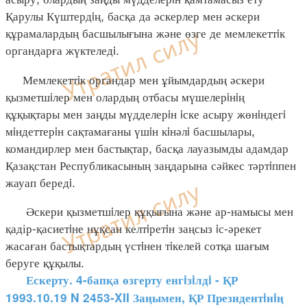
Қарулы Күштердiң, басқа да әскерлер мен әскери
құрамалардың басшылығына және өзге де мемлекеттiк
органдарға жүктеледi.
Мемлекеттiк органдар мен ұйымдардың әскери
қызметшiлер мен олардың отбасы мүшелерiнiң
құқықтары мен заңды мүдделерiн iске асыру жөнiндегi
мiндеттерiн сақтамағаны үшiн кiнәлi басшылары,
командирлер мен бастықтар, басқа лауазымды адамдар
Қазақстан Республикасының заңдарына сәйкес тәртiппен
жауап бередi.
Әскери қызметшiлер құқығына және ар-намысы мен
қадір-қасиетiне нұқсан келтiретiн заңсыз iс-әрекет
жасаған бастықтардың үстiнен тiкелей сотқа шағым
беруге құқылы.
Ескерту. 4-бапқа өзгерту енгiзiлдi - ҚР
1993.10.19 N 2453-XII Заңымен, ҚР Президентiнiң