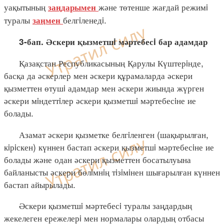
уақытының
және төтенше жағдай режимi
заңдарымен
туралы
белгiленедi.
заңмен
3-бап. Әскери қызметшi мәртебесi бар адамдар
Қазақстан Республикасының Қарулы Күштерiнде,
басқа да әскерлер мен әскери құрамаларда әскери
қызметтен өтушi адамдар мен әскери жиында жүрген
әскери мiндеттiлер әскери қызметшi мәртебесiне ие
болады.
Азамат әскери қызметке белгiленген (шақырылған,
кiрiскен) күннен бастап әскери қызметшi мәртебесiне ие
болады және одан әскери қызметтен босатылуына
байланысты әскери бөлiмнiң тiзiмiнен шығарылған күннен
бастап айырылады.
Әскери қызметшi мәртебесi туралы заңдардың
жекелеген ережелерi мен нормалары олардың отбасы