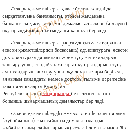
Әскери қызметшiлерге қажет болған жағдайда
сырқаттануына байланысты, отбасы жағдайына
байланысты қысқа мерзiмдi демалыс, ал әскери (арнаулы)
оқу орындарында оқитындарға каникул берiледi.
Әскери қызметшiлерге (мерзiмдi қызмет атқаратын
әскери қызметшiлерден басқасына) адъюнктураға, әскери
докторантураға дайындалу және түсу емтихандарын
тапсыру үшiн, сондай-ақ жоғары оқу орындарына түсу
емтихандарын тапсыру үшiн оқу демалыстары берiледi,
ал ғылым кандидаты немесе докторы ғылыми дәрежесiне
талаптанушыларға Қазақстан
Республикасының
белгiленген тәртiп
заңдарында
бойынша шығармашылық демалыстар берiледi.
Әскери қызметшiлердiң жұмыс iстейтiн зайыптарына
(жұбайларына) жыл сайынғы демалыс олардың
жұбайларының (зайыптарының) кезектi демалысымен бiр