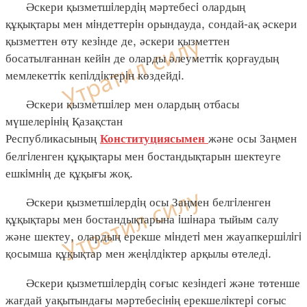
Әскери қызметшiлердiң мәртебесi олардың
құқықтары мен мiндеттерiн орындауда, сондай-ақ әскери
қызметтен өту кезiнде де, әскери қызметтен
босатылғаннан кейiн де оларды әлеуметтiк қорғаудың
мемлекеттiк кепiлдiктерiн көздейдi.
Әскери қызметшiлер мен олардың отбасы
мүшелерiнiң Қазақстан
Республикасының
және осы Заңмен
Конституциясымен
белгiленген құқықтары мен бостандықтарын шектеуге
ешкiмнiң де құқығы жоқ.
Әскери қызметшiлердiң осы Заңмен белгiленген
құқықтары мен бостандықтарына iшiнара тыйым салу
және шектеу, олардың ерекше мiндетi мен жауапкершiлiгi
қосымша құқықтар мен жеңiлдiктер арқылы өтеледi.
Әскери қызметшiлердiң соғыс кезiндегi және төтенше
жағдай уақытындағы мәртебесiнiң ерекшелiктерi соғыс