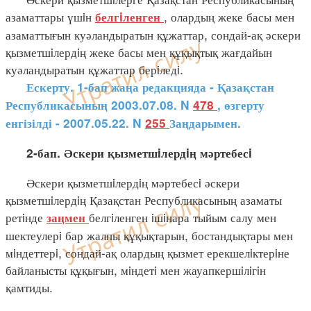
азаматтары үшiн
, олардың жеке басы мен
белгiленген
азаматтығын куәландыратын құжаттар, сондай-ақ әскери
қызметшiлердiң жеке басы мен құқықтық жағдайын
куәландыратын құжаттар берiледi.
Ескерту. 1-бап жаңа редакцияда - Қазақстан
Республикасының 2003.07.08. N
478
, өзгерту
енгізілді - 2007.05.22. N
255
Заңдарымен.
2-бап. Әскери қызметшiлердiң мәртебесi
Әскери қызметшiлердiң мәртебесi әскери
қызметшiлердiң Қазақстан Республикасының азаматы
ретiнде
белгiленген iшiнара тыйым салу мен
заңмен
шектеулерi бар жалпы құқықтарын, бостандықтары мен
мiндеттерi, сондай-ақ олардың қызмет ерекшелiктерiне
байланысты құқығын, мiндетi мен жауапкершiлiгiн
қамтиды.