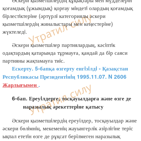
қоғамдық (ұжымдық) қорғау мiндетi олардың қоғамдық
бiрлестiктерiне (әртүрлi категориялы әскери
қызметшiлердiң жиналыстары мен кеңестерiне)
жүктеледi.
Әскери қызметшiлер партиялардың, кәсiптiк
одақтардың қатарында тұрмауға, қандай да бiр саяси
партияны жақтамауға тиiс.
Ескерту. 5-бапқа өзгерту енгiзiлдi - Қазақстан
Республикасы Президентiнiң 1995.11.07. N 2606
Жарлығымен
.
6-бап. Ереуiлдерге, тосқауылдарға және өзге де
наразылық әрекеттерiне қатысу
Әскери қызметшiлердiң ереуiлдер, тосқауылдар және
әскери бөлiмнiң, мекеменiң жауынгерлiк әзiрлiгiне терiс
ықпал ететiн өзге де рұқсат берiлмеген наразылық