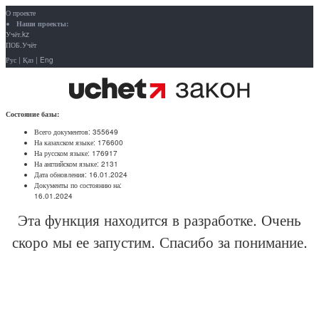
О проекте
Наши проекты:
Учёт.kz
ПОБ.Учёт
Рус
|
Қаз
|
Eng
Состояние базы:
Всего документов:
355649
На казахском языке:
176600
На русском языке:
176917
На английском языке:
2131
Дата обновления:
16.01.2024
Документы по состоянию на:
16.01.2024
Эта функция находится в разработке. Очень
скоро мы ее запустим. Спасибо за понимание.