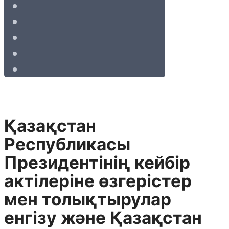
Қазақстан
Республикасы
Президентінің кейбір
актілеріне өзгерістер
мен толықтырулар
енгізу және Қазақстан