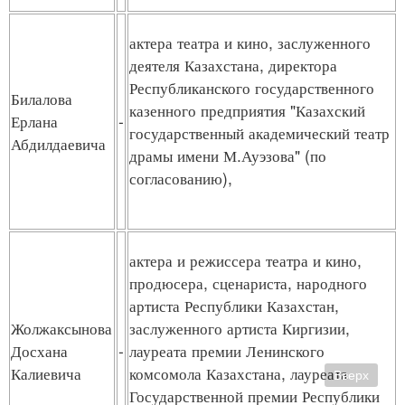
актера театра и кино, заслуженного
деятеля Казахстана, директора
Республиканского государственного
Билалова
казенного предприятия "Казахский
Ерлана
-
государственный академический театр
Абдилдаевича
драмы имени М.Ауэзова" (по
согласованию),
актера и режиссера театра и кино,
продюсера, сценариста, народного
артиста Республики Казахстан,
Жолжаксынова
заслуженного артиста Киргизии,
Досхана
-
лауреата премии Ленинского
Калиевича
комсомола Казахстана, лауреата
Вверх
Государственной премии Республики