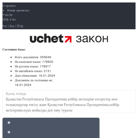
О проекте
Наши проекты:
Учёт.kz
ПОБ.Учёт
Рус
|
Қаз
|
Eng
Состояние базы:
Всего документов:
355649
На казахском языке:
176600
На русском языке:
176917
На английском языке:
2131
Дата обновления:
16.01.2024
Документы по состоянию на:
16.01.2024
Қазақ тілінде
Қазақстан Республикасы Президентінің кейбір актілеріне өзгерістер мен
толықтырулар енгізу және Қазақстан Республикасы Президентінің кейбір
актілерінің күші жойылды деп тану туралы