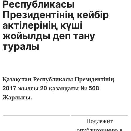
Республикасы
Президентінің кейбір
актілерінің күші
жойылды деп тану
туралы
Қазақстан Республикасы Президентінің
2017 жылғы 20 қазандағы № 568
Жарлығы.
Подлежит
опубликованию в