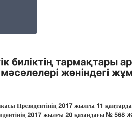
к биліктің тармақтары ар
 мәселелері жөніндегі жұ
икасы Президентінің 2017 жылғы 11 қаңтарда
зидентінің 2017 жылғы 20 қазандағы № 568