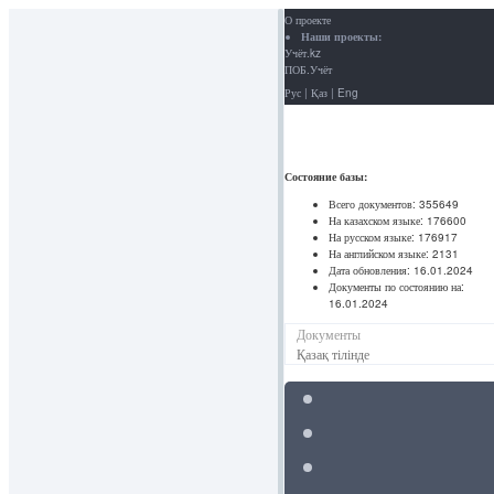
О проекте
Наши проекты:
Учёт.kz
ПОБ.Учёт
Рус
|
Қаз
|
Eng
Состояние базы:
Всего документов:
355649
На казахском языке:
176600
На русском языке:
176917
На английском языке:
2131
Дата обновления:
16.01.2024
Документы по состоянию на:
16.01.2024
Документы
Қазақ тілінде