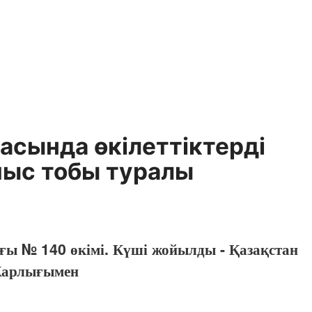
асында өкілеттіктерді
мыс тобы туралы
ғы № 140 өкімі. Күші жойылды - Қазақстан
 Жарлығымен