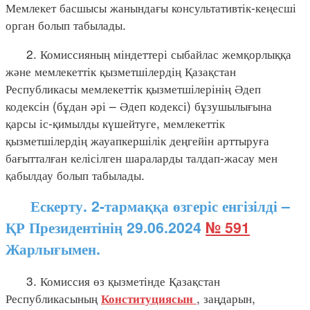
Мемлекет басшысы жанындағы консультативтік-кеңесші
орган болып табылады.
2. Комиссияның міндеттері сыбайлас жемқорлыққа
және мемлекеттік қызметшілердің Қазақстан
Республикасы мемлекеттік қызметшілерінің Әдеп
кодексін (бұдан әрі – Әдеп кодексі) бұзушылығына
қарсы іс-қимылды күшейтуге, мемлекеттік
қызметшілердің жауапкершілік деңгейін арттыруға
бағытталған келісілген шараларды талдап-жасау мен
қабылдау болып табылады.
Ескерту. 2-тармаққа өзгеріс енгізілді –
ҚР Президентінің 29.06.2024
№ 591
Жарлығымен.
3. Комиссия өз қызметінде Қазақстан
Республикасының
, заңдарын,
Конституциясын