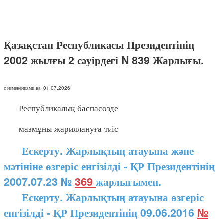
Қазақстан Республикасы Президентінің
2002 жылғы 2 сәуірдегі N 839 Жарлығы.
с изменениями на: 01.07.2026
Республикалық баспасөзде
мазмұны жариялануға тиіс
Ескерту. Жарлықтың атауына және
мәтініне өзгеріс енгізілді - ҚР Президентінің
2007.07.23 №
369
жарлығымен.
Ескерту. Жарлықтың атауына өзгеріс
енгізілді - ҚР Президентінің 09.06.2016
№