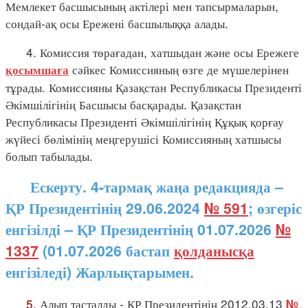
Мемлекет басшысының актілері мен тапсырмаларын,
сондай-ақ осы Ережені басшылыққа алады.
4. Комиссия төрағадан, хатшыдан және осы Ережеге
сәйкес Комиссияның өзге де мүшелерінен
қосымшаға
тұрады. Комиссияны Қазақстан Республикасы Президенті
Әкімшілігінің Басшысы басқарады. Қазақстан
Республикасы Президенті Әкімшілігінің Құқық қорғау
жүйесі бөлімінің меңгерушісі Комиссияның хатшысы
болып табылады.
Ескерту. 4-тармақ жаңа редакцияда –
ҚР Президентінің 29.06.2024
№ 591
; өзгеріс
енгізілді – ҚР Президентінің 01.07.2026
№
1337
(01.07.2026 бастап
қолданысқа
енгізіледі) Жарлықтарымен.
5.
Алып тасталды - ҚР Президентінің 2012.03.13
№