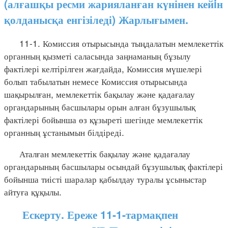
(алғашқы ресми жарияланған күнінен кейiн
қолданысқа енгізіледі) Жарлығымен.
11-1. Комиссия отырысында тыңдалатын мемлекеттік
органның қызметі саласында заңнаманың бұзылу
фактілері келтірілген жағдайда, Комиссия мүшелері
болып табылатын немесе Комиссия отырысында
шақырылған, мемлекеттік бақылау және қадағалау
органдарының басшылары орын алған бұзушылық
фактілері бойынша өз құзыреті шегінде мемлекеттік
органның ұстанымын білдіреді.
Аталған мемлекеттік бақылау және қадағалау
органдарының басшылары осындай бұзушылық фактілері
бойынша тиісті шаралар қабылдау туралы ұсыныстар
айтуға құқылы.
Ескерту. Ереже 11-1-тармақпен