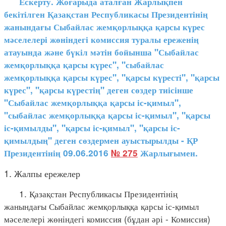
Ескерту. Жоғарыда аталған Жарлықпен
бекітілген Қазақстан Республикасы Президентінің
жанындағы Сыбайлас жемқорлыққа қарсы күрес
мәселелері жөніндегі комиссия туралы ереженің
атауында және бүкіл мәтін бойынша "Сыбайлас
жемқорлыққа қарсы күрес", "сыбайлас
жемқорлыққа қарсы күрес", "қарсы күресті", "қарсы
күрес", "қарсы күрестің" деген сөздер тиісінше
"Сыбайлас жемқорлыққа қарсы іс-қимыл",
"сыбайлас жемқорлыққа қарсы іс-қимыл", "қарсы
іс-қимылды", "қарсы іс-қимыл", "қарсы іс-
қимылдың" деген сөздермен ауыстырылды - ҚР
Президентінің 09.06.2016
№ 275
Жарлығымен.
1. Жалпы ережелер
1. Қазақстан Республикасы Президентінің
жанындағы Сыбайлас жемқорлыққа қарсы іс-қимыл
мәселелері жөніндегі комиссия (бұдан әрі - Комиссия)