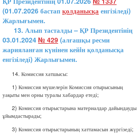
ҚР Президентінің 01.07.2026
№ 1337
(01.07.2026 бастап
қолданысқа
енгізіледі)
Жарлығымен.
13. Алып тасталды – ҚР Президентінің
03.01.2024
№ 429
(алғашқы ресми
жарияланған күнінен кейiн қолданысқа
енгізіледі) Жарлығымен.
14. Комиссия хатшысы:
1) Комиссия мүшелерін Комиссия отырысының
уақыты мен орны туралы хабардар етеді;
2) Комиссия отырыстарына материалдар дайындауды
ұйымдастырады;
3) Комиссия отырыстарының хаттамасын жүргізеді;