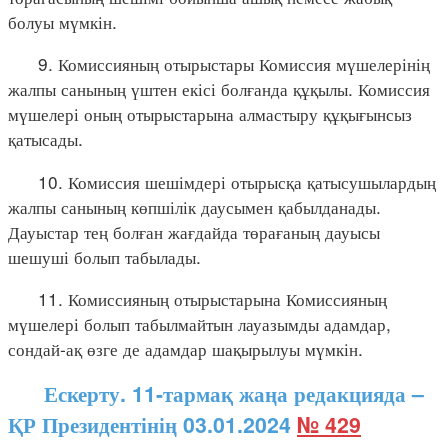
болуы мүмкін.
9. Комиссияның отырыстары Комиссия мүшелерінің
жалпы санының үштен екісі болғанда құқылы. Комиссия
мүшелері оның отырыстарына алмастыру құқығынсыз
қатысады.
10. Комиссия шешімдері отырысқа қатысушылардың
жалпы санының көпшілік даусымен қабылданады.
Дауыстар тең болған жағдайда төрағаның дауысы
шешуші болып табылады.
11. Комиссияның отырыстарына Комиссияның
мүшелері болып табылмайтын лауазымды адамдар,
сондай-ақ өзге де адамдар шақырылуы мүмкін.
Ескерту. 11-тармақ жаңа редакцияда –
ҚР Президентінің 03.01.2024
№ 429