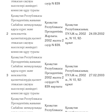
этикасын сақтауы
сәуір N 839
мәселелері жөніндегі
комиссия құру туралы
Қазақстан Республикасы
Президентінің жанынан
Қазақстан
Сыбайлас жемқорлыққа
Қазақстан
Республикасы
қарсы күрес және
Республикасының
Президентінің
2
мемлекеттік
ПYАЖ-ы, 2002
24.09.2002
Жарлығы.
қызметшілердің қызмет
ж., N 10, 92-
2002 жылғы 2
этикасын сақтауы
құжат
сәуір N 839.
мәселелері жөніндегі
комиссия құру туралы
Қазақстан Республикасы
Президентінің жанынан
Қазақстан
Сыбайлас жемқорлыққа
Қазақстан
Республикасы
қарсы күрес және
Республикасының
Президентінің
3
мемлекеттік
ПYАЖ-ы, 2002
27.02.2003
2002 жылғы 2
қызметшілердің қызмет
ж., N 10, 92-
сәуірдегі N
этикасын сақтауы
құжат
839 жарлығы
мәселелері жөніндегі
комиссия құру туралы
Қазақстан Республикасы
Президентінің жанынан
Қазақстан
Сыбайлас жемқорлыққа
Қазақстан
Республикасы
қарсы күрес және
Республикасының