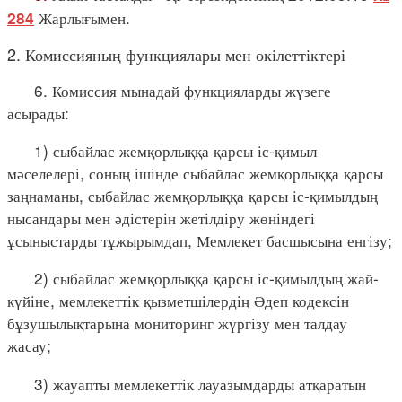
Жарлығымен.
284
2. Комиссияның функциялары мен өкілеттіктері
6. Комиссия мынадай функцияларды жүзеге
асырады:
1) сыбайлас жемқорлыққа қарсы іс-қимыл
мәселелері, соның ішінде сыбайлас жемқорлыққа қарсы
заңнаманы, сыбайлас жемқорлыққа қарсы іс-қимылдың
нысандары мен әдістерін жетілдіру жөніндегі
ұсыныстарды тұжырымдап, Мемлекет басшысына енгізу;
2) сыбайлас жемқорлыққа қарсы іс-қимылдың жай-
күйіне, мемлекеттік қызметшілердің Әдеп кодексін
бұзушылықтарына мониторинг жүргізу мен талдау
жасау;
3) жауапты мемлекеттік лауазымдарды атқаратын