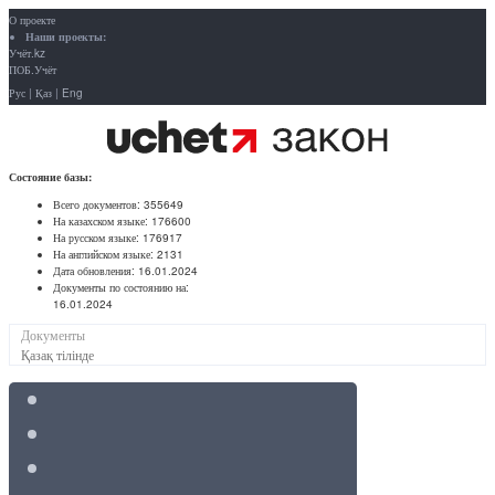
О проекте
Наши проекты:
Учёт.kz
ПОБ.Учёт
Рус
|
Қаз
|
Eng
Состояние базы:
Всего документов:
355649
На казахском языке:
176600
На русском языке:
176917
На английском языке:
2131
Дата обновления:
16.01.2024
Документы по состоянию на:
16.01.2024
Документы
Қазақ тілінде