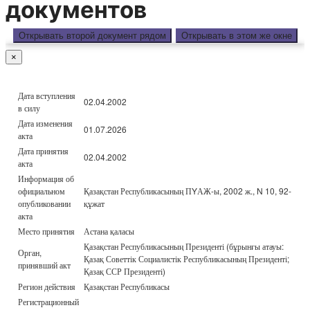
документов
Открывать второй документ рядом
Открывать в этом же окне
×
Дата вступления
02.04.2002
в силу
Дата изменения
01.07.2026
акта
Дата принятия
02.04.2002
акта
Информация об
официальном
Қазақстан Республикасының ПYАЖ-ы, 2002 ж., N 10, 92-
опубликовании
құжат
акта
Место принятия
Астана қаласы
Қазақстан Республикасының Президенті (бұрынғы атауы:
Орган,
Қазақ Советтік Социалистік Республикасының Президенті;
принявший акт
Қазақ ССР Президенті)
Регион действия
Қазақстан Республикасы
Регистрационный