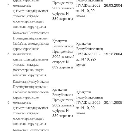
Президентінің
4
мемлекеттік
ПYАЖ-ы, 2002
26.03.2004
2002 жылғы 2
қызметшілердің қызмет
ж., N 10, 92-
сәуірдегі N
этикасын сақтауы
құжат
839 жарлығы
мәселелері жөніндегі
комиссия құру туралы
Қазақстан Республикасы
Президентінің жанынан
Қазақстан
Сыбайлас жемқорлыққа
Қазақстан
Республикасы
қарсы күрес және
Республикасының
Президентінің
5
мемлекеттік
ПYАЖ-ы, 2002
15.12.2004
2002 жылғы 2
қызметшілердің қызмет
ж., N 10, 92-
сәуірдегі N
этикасын сақтауы
құжат
839 жарлығы
мәселелері жөніндегі
комиссия құру туралы
Қазақстан Республикасы
Президентінің жанынан
Қазақстан
Сыбайлас жемқорлыққа
Қазақстан
Республикасы
қарсы күрес және
Республикасының
Президентінің
6
мемлекеттік
ПYАЖ-ы, 2002
30.11.2005
2002 жылғы 2
қызметшілердің қызмет
ж., N 10, 92-
сәуірдегі N
этикасын сақтауы
құжат
839 жарлығы
мәселелері жөніндегі
комиссия құру туралы
Қазақстан Республикасы