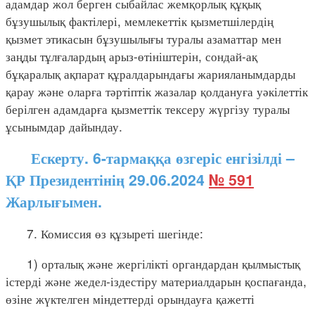
адамдар жол берген сыбайлас жемқорлық құқық
бұзушылық фактілері, мемлекеттік қызметшілердің
қызмет этикасын бұзушылығы туралы азаматтар мен
заңды тұлғалардың арыз-өтініштерін, сондай-ақ
бұқаралық ақпарат құралдарындағы жарияланымдарды
қарау және оларға тәртіптік жазалар қолдануға уәкілеттік
берілген адамдарға қызметтік тексеру жүргізу туралы
ұсынымдар дайындау.
Ескерту. 6-тармаққа өзгеріс енгізілді –
ҚР Президентінің 29.06.2024
№ 591
Жарлығымен.
7. Комиссия өз құзыреті шегінде:
1) орталық және жергілікті органдардан қылмыстық
істерді және жедел-іздестіру материалдарын қоспағанда,
өзіне жүктелген міндеттерді орындауға қажетті