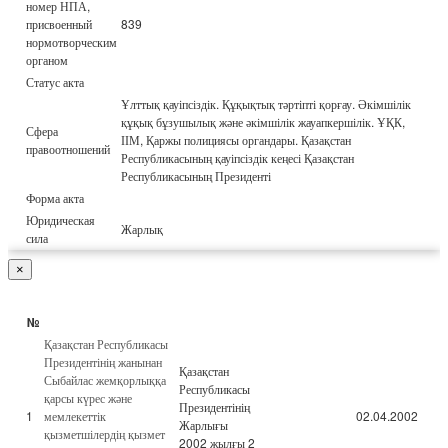
номер НПА,
присвоенный
839
нормотворческим
органом
Статус акта
Ұлттық қауіпсіздік. Құқықтық тәртіпті қорғау. Әкімшілік
құқық бұзушылық және әкімшілік жауапкершілік. ҰҚК,
Сфера
ІІМ, Қаржы полициясы органдары. Қазақстан
правоотношений
Республикасының қауіпсіздік кеңесі Қазақстан
Республикасының Президенті
Форма акта
Юридическая
Жарлық
сила
×
№
Қазақстан Республикасы
Президентінің жанынан
Қазақстан
Сыбайлас жемқорлыққа
Республикасы
қарсы күрес және
Президентінің
1
мемлекеттік
02.04.2002
Жарлығы
қызметшілердің қызмет
2002 жылғы 2