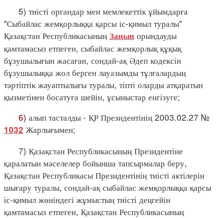
5) тиісті органдар мен мемлекеттік ұйымдарға
"Сыбайлас жемқорлыққа қарсы іс-қимыл туралы"
Қазақстан Республикасының
орындауды
Заңын
қамтамасыз етпеген, сыбайлас жемқорлық құқық
бұзушылығын жасаған, сондай-ақ Әдеп кодексін
бұзушылыққа жол берген лауазымды тұлғалардың
тәртіптік жауаптылығы туралы, тіпті оларды атқаратын
қызметінен босатуға шейін, ұсыныстар енгізуге;
6)
алып тасталды - ҚР Президентінің 2003.02.27 №
Жарлығымен;
1032
7) Қазақстан Республикасының Президентіне
қаралатын мәселелер бойынша тапсырмалар беру,
Қазақстан Республикасы Президентінің тиісті актілерін
шығару туралы, сондай-ақ сыбайлас жемқорлыққа қарсы
іс-қимыл жөніндегі жұмыстың тиісті деңгейін
қамтамасыз етпеген, Қазақстан Республикасының