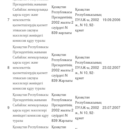
Президентінің жанынан
Қазақстан
Сыбайлас жемқорлыққа
Қазақстан
Республикасы
қарсы күрес және
Республикасының
Президентінің
7
мемлекеттік
ПYАЖ-ы, 2002
19.09.2006
2002 жылғы 2
қызметшілердің қызмет
ж., N 10, 92-
сәуірдегі N
этикасын сақтауы
құжат
839 жарлығы
мәселелері жөніндегі
комиссия құру туралы
Қазақстан Республикасы
Президентінің жанынан
Қазақстан
Сыбайлас жемқорлыққа
Қазақстан
Республикасы
қарсы күрес және
Республикасының
Президентінің
8
мемлекеттік
ПYАЖ-ы, 2002
23.02.2007
2002 жылғы 2
қызметшілердің қызмет
ж., N 10, 92-
сәуірдегі N
этикасын сақтауы
құжат
839 Жарлығы
мәселелері жөніндегі
комиссия құру туралы
Қазақстан Республикасы
Қазақстан
Қазақстан
Президентінің жанынан
Республикасы
Республикасының
Сыбайлас жемқорлыққа
Президентінің
9
ПYАЖ-ы, 2002
23.07.2007
қарсы күрес мәселелері
2002 жылғы 2
ж., N 10, 92-
жөніндегі комиссия құру
сәуірдегі N
құжат
туралы
839 Жарлығы
Қазақстан Республикасы
Қазақстан