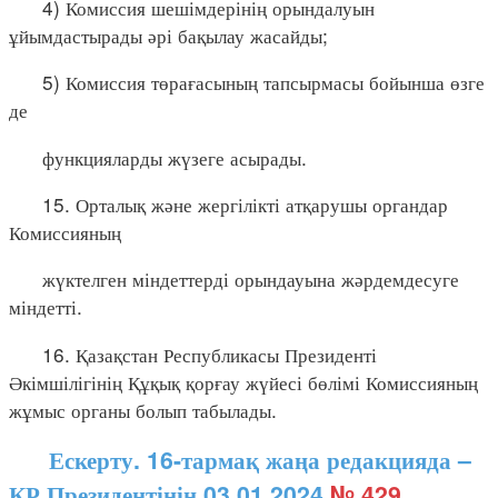
4) Комиссия шешімдерінің орындалуын
ұйымдастырады әрі бақылау жасайды;
5) Комиссия төрағасының тапсырмасы бойынша өзге
де
функцияларды жүзеге асырады.
15. Орталық және жергілікті атқарушы органдар
Комиссияның
жүктелген міндеттерді орындауына жәрдемдесуге
міндетті.
16. Қазақстан Республикасы Президенті
Әкімшілігінің Құқық қорғау жүйесі бөлімі Комиссияның
жұмыс органы болып табылады.
Ескерту. 16-тармақ жаңа редакцияда –
ҚР Президентінің 03.01.2024
№ 429