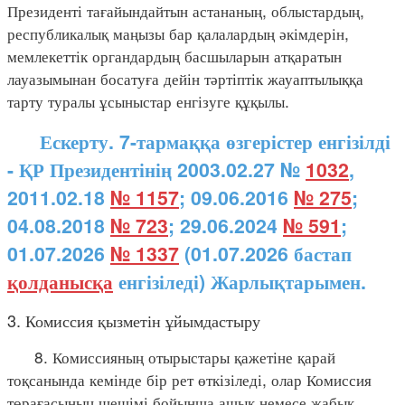
Президенті тағайындайтын астананың, облыстардың,
республикалық маңызы бар қалалардың әкімдерін,
мемлекеттік органдардың басшыларын атқаратын
лауазымынан босатуға дейін тәртіптік жауаптылыққа
тарту туралы ұсыныстар енгізуге құқылы.
Ескерту. 7-тармаққа өзгерістер енгізілді
- ҚР Президентінің 2003.02.27 №
1032
,
2011.02.18
№ 1157
; 09.06.2016
№ 275
;
04.08.2018
№ 723
; 29.06.2024
№ 591
;
01.07.2026
№ 1337
(01.07.2026 бастап
қолданысқа
енгізіледі) Жарлықтарымен.
3. Комиссия қызметін ұйымдастыру
8. Комиссияның отырыстары қажетіне қарай
тоқсанында кемінде бір рет өткізіледі, олар Комиссия
төрағасының шешімі бойынша ашық немесе жабық