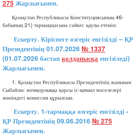
275
Жарлығымен.
Қазақстан Республикасы Конституциясының 46-
бабының 21) тармақшасына сәйкес қаулы етемін:
Ескерту. Кіріспеге өзгеріс енгізілді – ҚР
Президентінің 01.07.2026
№ 1337
(01.07.2026 бастап
қолданысқа
енгізіледі)
Жарлығымен.
1. Қазақстан Республикасы Президентінің жанынан
Сыбайлас жемқорлыққа қарсы іс-қимыл мәселелері
жөніндегі комиссия құрылсын.
Ескерту. 1-тармаққа өзгеріс енгізілді -
ҚР Президентінің 09.06.2016
№ 275
Жарлығымен.