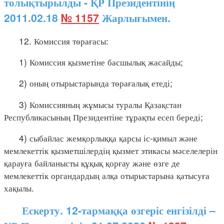
толықтырылды - ҚР Президентінің
2011.02.18
№ 1157
Жарлығымен.
12. Комиссия төрағасы:
1) Комиссия қызметіне басшылық жасайды;
2) оның отырыстарында төрағалық етеді;
3) Комиссияның жұмысы туралы Қазақстан
Республикасының Президентіне тұрақты есеп береді;
4) сыбайлас жемқорлыққа қарсы іс-қимыл және
мемлекеттік қызметшілердің қызмет этикасы мәселелерін
қарауға байланысты құқық қорғау және өзге де
мемлекеттік органдардың алқа отырыстарына қатысуға
хақылы.
Ескерту. 12-тармаққа өзгеріс енгізілді –