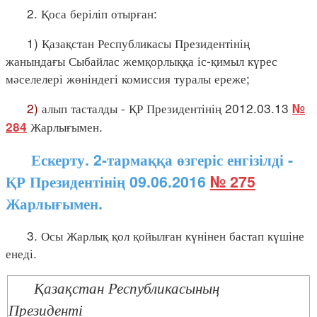
2. Қоса беріліп отырған:
1) Қазақстан Республикасы Президентінің
жанындағы Сыбайлас жемқорлыққа іс-қимыл күрес
мәселелері жөніндегі комиссия туралы ереже;
2)
алып тасталды - ҚР Президентінің 2012.03.13
№
Жарлығымен.
284
Ескерту. 2-тармаққа өзгеріс енгізілді -
ҚР Президентінің 09.06.2016
№ 275
Жарлығымен.
3. Осы Жарлық қол қойылған күнінен бастап күшіне
енеді.
Қазақстан Республикасының
Президенті