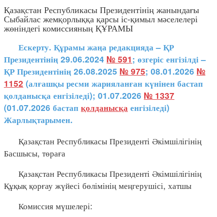
Қазақстан Республикасы Президентінің жанындағы
Сыбайлас жемқорлыққа қарсы іс-қимыл мәселелері
жөніндегі комиссияның ҚҰРАМЫ
Ескерту. Құрамы жаңа редакцияда – ҚР
Президентінің 29.06.2024
№ 591
; өзгеріс енгізілді –
ҚР Президентінің 26.08.2025
№ 975
; 08.01.2026
№
1152
(алғашқы ресми жарияланған күнінен бастап
қолданысқа енгізіледі); 01.07.2026
№ 1337
(01.07.2026 бастап
қолданысқа
енгізіледі)
Жарлықтарымен.
Қазақстан Республикасы Президенті Әкімшілігінің
Басшысы, төраға
Қазақстан Республикасы Президенті Әкімшілігінің
Құқық қорғау жүйесі бөлімінің меңгерушісі, хатшы
Комиссия мүшелері: