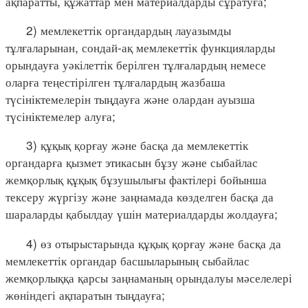
ақпаратты, құжаттар мен материалдарды сұратуға;
2) мемлекеттік органдардың лауазымды
тұлғаларынан, сондай-ақ мемлекеттік функцияларды
орындауға уәкілеттік берілген тұлғалардың немесе
оларға теңестірілген тұлғалардың жазбаша
түсініктемелерін тыңдауға және олардан ауызша
түсініктемелер алуға;
3) құқық қорғау және басқа да мемлекеттік
органдарға қызмет этикасын бұзу және сыбайлас
жемқорлық құқық бұзушылығы фактілері бойынша
тексеру жүргізу және заңнамада көзделген басқа да
шараларды қабылдау үшін материалдарды жолдауға;
4) өз отырыстарында құқық қорғау және басқа да
мемлекеттік органдар басшыларының сыбайлас
жемқорлыққа қарсы заңнаманың орындалуы мәселелері
жөніндегі ақпаратын тыңдауға;