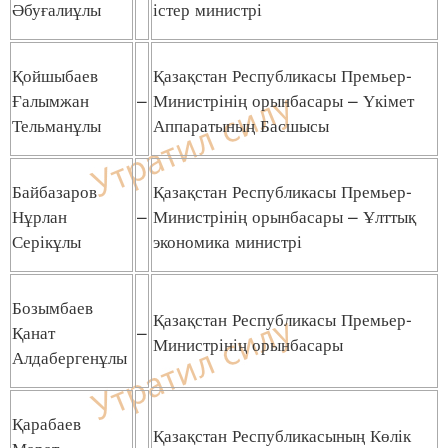
Әбуғалиұлы
істер министрі
Қойшыбаев
Қазақстан Республикасы Премьер-
Ғалымжан
–
Министрінің орынбасары – Үкімет
Тельманұлы
Аппаратының Басшысы
Байбазаров
Қазақстан Республикасы Премьер-
Нұрлан
–
Министрінің орынбасары – Ұлттық
Серікұлы
экономика министрі
Бозымбаев
Қазақстан Республикасы Премьер-
Қанат
–
Министрінің орынбасары
Алдабергенұлы
Қарабаев
Қазақстан Республикасының Көлік
Марат
–