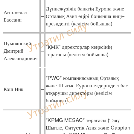
Дүниежүзілік банктің Еуропа және
Антонелла
–
Орталық Азия өңірі бойынша вице-
Бассани
президенті (келісім бойынша)
Пумпянский
"ҚМК" директорлар кеңесінің
Дмитрий
–
төрағасы (келісім бойынша)
Александрович
"PWC" компаниясының Орталық
және Шығыс Еуропа елдеріндегі бас
Кош Ник
–
атқарушы директоры (келісім
бойынша)
"KPMG MESAC" төрағасы (Таяу
Шығыс, Оңтүстік Азия және Caspian