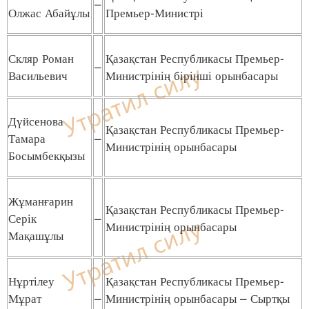
–
Олжас Абайұлы
Премьер-Министрі
Скляр Роман
Қазақстан Республикасы Премьер-
–
Васильевич
Министрінің бірінші орынбасары
Дүйсенова
Қазақстан Республикасы Премьер-
Тамара
–
Министрінің орынбасары
Босымбекқызы
Жұманғарин
Қазақстан Республикасы Премьер-
Серік
–
Министрінің орынбасары
Мақашұлы
Нұртілеу
Қазақстан Республикасы Премьер-
Мұрат
–
Министрінің орынбасары – Сыртқы