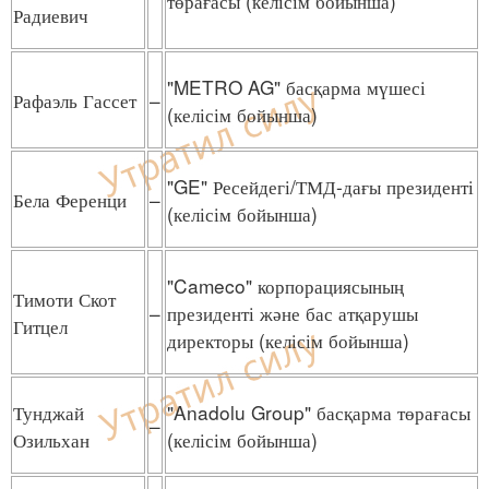
төрағасы (келісім бойынша)
Радиевич
"METRO AG" басқарма мүшесі
Рафаэль Гассет
–
(келісім бойынша)
"GE" Ресейдегі/ТМД-дағы президенті
Бела Ференци
–
(келісім бойынша)
"Cameco" корпорациясының
Тимоти Скот
–
президенті және бас атқарушы
Гитцел
директоры (келісім бойынша)
Тунджай
"Anadolu Group" басқарма төрағасы
–
Озильхан
(келісім бойынша)