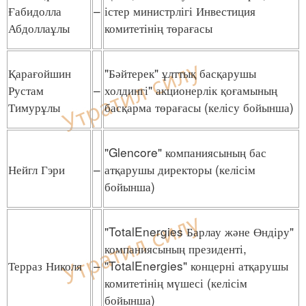
Ғабидолла
–
істер министрлігі Инвестиция
Абдоллаұлы
комитетінің төрағасы
Қарағойшин
"Бәйтерек" ұлттық басқарушы
Рустам
–
холдингі" акционерлік қоғамының
Тимурұлы
басқарма төрағасы (келісу бойынша)
"Glencore" компаниясының бас
Нейгл Гэри
–
атқарушы директоры (келісім
бойынша)
"TotalEnergies Барлау және Өндіру"
компаниясының президенті,
Терраз Николя
–
"TotalEnergies" концерні атқарушы
комитетінің мүшесі (келісім
бойынша)