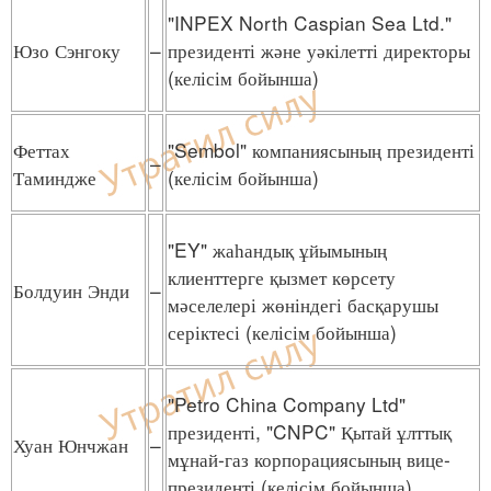
"INPEX North Caspian Sea Ltd."
Юзо Сэнгоку
–
президенті және уәкілетті директоры
(келісім бойынша)
Феттах
"Sembol" компаниясының президенті
–
Таминдже
(келісім бойынша)
"EY" жаһандық ұйымының
клиенттерге қызмет көрсету
Болдуин Энди
–
мәселелері жөніндегі басқарушы
серіктесі (келісім бойынша)
"Petro China Company Ltd"
президенті, "CNPC" Қытай ұлттық
Хуан Юнчжан
–
мұнай-газ корпорациясының вице-
президенті (келісім бойынша)