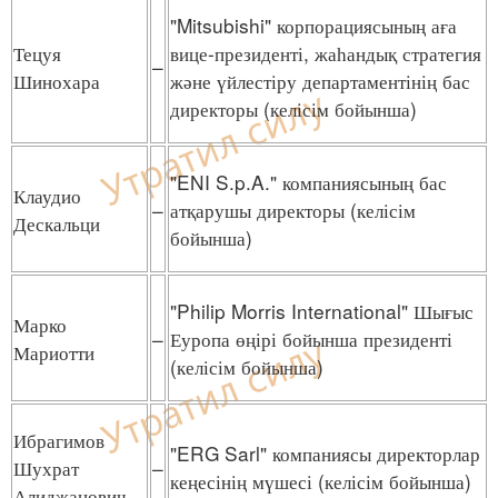
"Mitsubishi" корпорациясының аға
Тецуя
вице-президенті, жаһандық стратегия
–
Шинохара
және үйлестіру департаментінің бас
директоры (келісім бойынша)
"ENI S.p.A." компаниясының бас
Клаудио
–
атқарушы директоры (келісім
Дескальци
бойынша)
"Philip Morris International" Шығыс
Марко
–
Еуропа өңірі бойынша президенті
Мариотти
(келісім бойынша)
Ибрагимов
"ERG Sarl" компаниясы директорлар
Шухрат
–
кеңесінің мүшесі (келісім бойынша)
Алиджанович