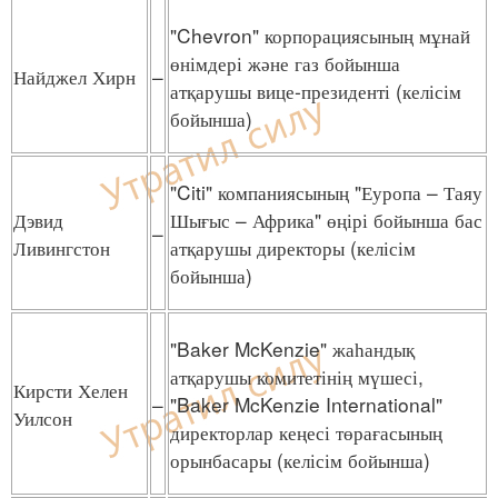
"Chevron" корпорациясының мұнай
өнімдері және газ бойынша
Найджел Хирн
–
атқарушы вице-президенті (келісім
бойынша)
"Citi" компаниясының "Еуропа – Таяу
Дэвид
Шығыс – Африка" өңірі бойынша бас
–
Ливингстон
атқарушы директоры (келісім
бойынша)
"Baker McKenzie" жаһандық
атқарушы комитетінің мүшесі,
Кирсти Хелен
–
"Baker McKenzie International"
Уилсон
директорлар кеңесі төрағасының
орынбасары (келісім бойынша)