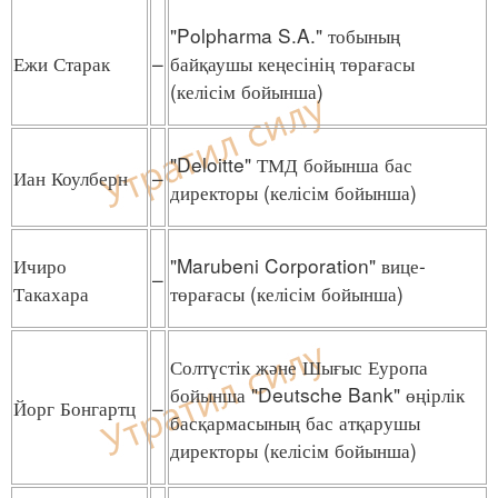
"Polpharma S.A." тобының
Ежи Старак
–
байқаушы кеңесінің төрағасы
(келісім бойынша)
"Deloitte" ТМД бойынша бас
Иан Коулберн
–
директоры (келісім бойынша)
Ичиро
"Marubeni Corporation" вице-
–
Такахара
төрағасы (келісім бойынша)
Солтүстік және Шығыс Еуропа
бойынша "Deutsche Bank" өңірлік
Йорг Бонгартц
–
басқармасының бас атқарушы
директоры (келісім бойынша)