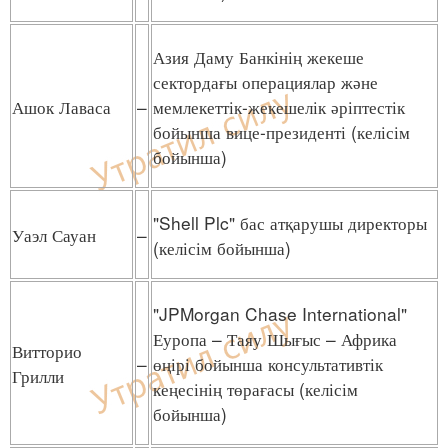
Азия Даму Банкінің жекеше
сектордағы операциялар және
Ашок Лаваса
–
мемлекеттік-жекешелік әріптестік
бойынша вице-президенті (келісім
бойынша)
"Shell Plc" бас атқарушы директоры
Уаэл Сауан
–
(келісім бойынша)
"JPMorgan Chase International"
Еуропа – Таяу Шығыс – Африка
Витторио
–
өңірі бойынша консультативтік
Грилли
кеңесінің төрағасы (келісім
бойынша)