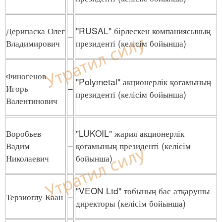
Дерипаска Олег
"RUSAL" бірлескен компаниясының
–
Владимирович
президенті (келісім бойынша)
Финогенов
"Polymetal" акционерлік қоғамының
Игорь
–
президенті (келісім бойынша)
Валентинович
Воробьев
"LUKOIL" жария акционерлік
Вадим
–
қоғамының президенті (келісім
Николаевич
бойынша)
"VEON Ltd" тобының бас атқарушы
Терзиоглу Каан
–
директоры (келісім бойынша)