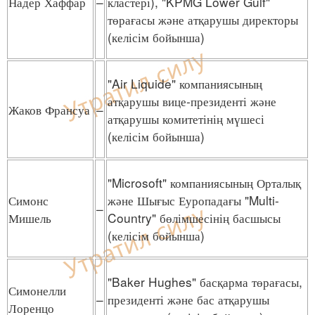
Надер Хаффар
–
кластері), "KPMG Lower Gulf"
төрағасы және атқарушы директоры
(келісім бойынша)
"Air Liquide" компаниясының
атқарушы вице-президенті және
Жаков Франсуа
–
атқарушы комитетінің мүшесі
(келісім бойынша)
"Microsoft" компаниясының Орталық
Симонс
және Шығыс Еуропадағы "Multi-
–
Мишель
Country" бөлімшесінің басшысы
(келісім бойынша)
"Baker Hughes" басқарма төрағасы,
Симонелли
–
президенті және бас атқарушы
Лоренцо