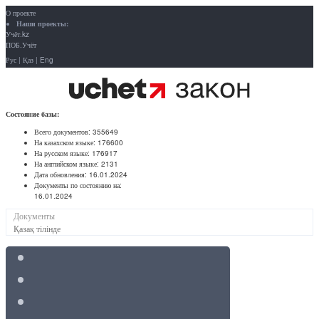
О проекте
Наши проекты:
Учёт.kz
ПОБ.Учёт
Рус
|
Қаз
|
Eng
Состояние базы:
Всего документов:
355649
На казахском языке:
176600
На русском языке:
176917
На английском языке:
2131
Дата обновления:
16.01.2024
Документы по состоянию на:
16.01.2024
Документы
Қазақ тілінде