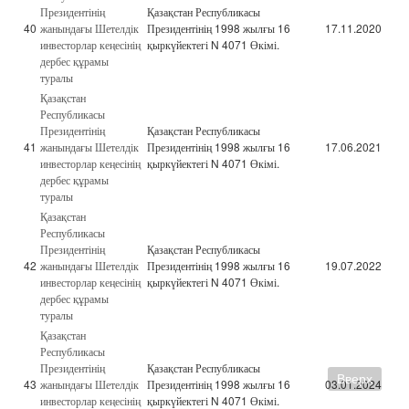
Президентінің
Қазақстан Республикасы
40
жанындағы Шетелдік
Президентінің 1998 жылғы 16
17.11.2020
инвесторлар кеңесінің
қыркүйектегі N 4071 Өкімі.
дербес құрамы
туралы
Қазақстан
Республикасы
Президентінің
Қазақстан Республикасы
41
жанындағы Шетелдік
Президентінің 1998 жылғы 16
17.06.2021
инвесторлар кеңесінің
қыркүйектегі N 4071 Өкімі.
дербес құрамы
туралы
Қазақстан
Республикасы
Президентінің
Қазақстан Республикасы
42
жанындағы Шетелдік
Президентінің 1998 жылғы 16
19.07.2022
инвесторлар кеңесінің
қыркүйектегі N 4071 Өкімі.
дербес құрамы
туралы
Қазақстан
Республикасы
Президентінің
Қазақстан Республикасы
Вверх
43
жанындағы Шетелдік
Президентінің 1998 жылғы 16
03.01.2024
инвесторлар кеңесінің
қыркүйектегі N 4071 Өкімі.