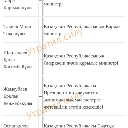
министрі
Кәрімжанұлы
Такиев Мәди
Қазақстан Республикасының Қаржы
–
Төкешұлы
министрі
Шарлапаев
Қазақстан Республикасының
Қанат
–
Өнеркәсіп жəне құрылыс министрі
Бисимбайұлы
Қазақстан Республикасы
Жамаубаев
Президентінің әлеуметтік-
Ерұлан
–
экономикалық мәселелерге
Кенжебекұлы
жетекшілік ететін кеңесшісі
Оспанқұлов
Қазақстан Республикасы Сыртқы