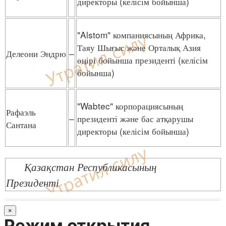
директоры (келісім бойынша)
"Alstom" компаниясының Африка,
Таяу Шығыс және Орталық Азия
Делеони Эндрю
–
өңірі бойынша президенті (келісім
бойынша)
"Wabtec" корпорациясының
Рафаэль
–
президенті және бас атқарушы
Сантана
директоры (келісім бойынша)
Қазақстан Республикасының
Президенті
×
Режим открытия