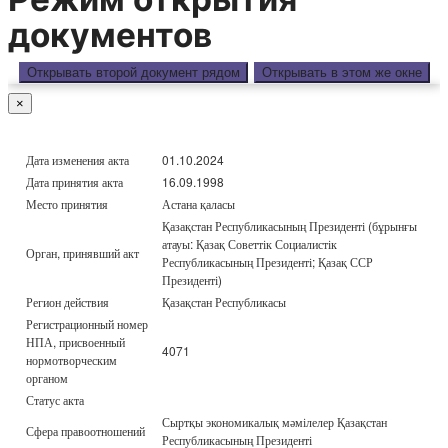
документов
Открывать второй документ рядом
Открывать в этом же окне
×
Дата изменения акта
01.10.2024
Дата принятия акта
16.09.1998
Место принятия
Астана қаласы
Қазақстан Республикасының Президенті (бұрынғы
атауы: Қазақ Советтік Социалистік
Орган, принявший акт
Республикасының Президенті; Қазақ ССР
Президенті)
Регион действия
Қазақстан Республикасы
Регистрационный номер
НПА, присвоенный
4071
нормотворческим
органом
Статус акта
Сыртқы экономикалық мәмілелер Қазақстан
Сфера правоотношений
Республикасының Президенті