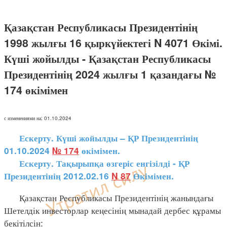
Қазақстан Республикасы Президентінің
1998 жылғы 16 қыркүйектегі N 4071 Өкімі.
Күші жойылды - Қазақстан Республикасы
Президентінің 2024 жылғы 1 қазандағы №
174 өкімімен
с изменениями на: 01.10.2024
Ескерту. Күші жойылды – ҚР Президентінің
01.10.2024
№ 174
өкімімен.
Ескерту. Тақырыпқа өзгеріс енгізілді - ҚР
Президентінің 2012.02.16
N 87
Өкімімен.
Қазақстан Республикасы Президентінің жанындағы
Шетелдік инвесторлар кеңесінің мынадай дербес құрамы
бекітілсін: