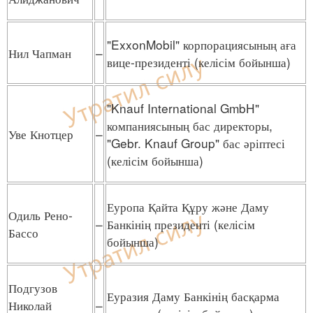
"ExxonMobil" корпорациясының аға
Нил Чапман
–
вице-президенті (келісім бойынша)
"Knauf International GmbH"
компаниясының бас директоры,
Уве Кнотцер
–
"Gebr. Knauf Group" бас әріптесі
(келісім бойынша)
Еуропа Қайта Құру және Даму
Одиль Рено-
–
Банкінің президенті (келісім
Бассо
бойынша)
Подгузов
Еуразия Даму Банкінің басқарма
Николай
–