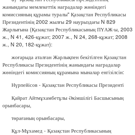
жанындағы мемлекеттік наградалар жөніндегі
комиссияның құрамы туралы" Қазақстан Республикасы
Президентінің 2002 жылғы 29 наурыздағы N 829
Жарлығына (Қазақстан Республикасының ПҮАЖ-ы, 2003
ж., N 41, 426-құжат; 2007 ж., N 24, 268-құжат; 2008
ж., N 20, 182-құжат):
жоғарыда аталған Жарлықпен бекітілген Қазақстан
Республикасы Президентінің жанындағы наградалар
жөніндегі комиссияның құрамына мыналар енгізілсін:
Нүрпейісов - Қазақстан Республикасы Президенті
Қайрат Айтмұхамбетұлы Әкімшілігі Басшысының
орынбасары,
төрағаның орынбасары,
Құл-Мұхамед - Қазақстан Республикасының