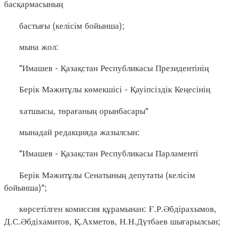
басқармасының
бастығы (келісім бойынша);
мына жол:
"Имашев - Қазақстан Республикасы Президентінің
Берік Мәжитұлы көмекшісі - Қауіпсіздік Кеңесінің
хатшысы, төрағаның орынбасары"
мынадай редакцияда жазылсын:
"Имашев - Қазақстан Республикасы Парламенті
Берік Мәжитұлы Сенатының депутаты (келісім
бойынша)";
көрсетілген комиссия құрамынан: Ғ.Р.Әбдірахымов,
Д.С.Әбдіхамитов, Қ.Ахметов, Н.Н.Дүтбаев шығарылсын;