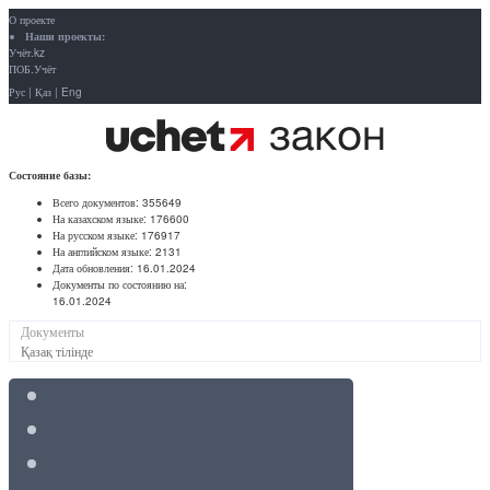
О проекте
Наши проекты:
Учёт.kz
ПОБ.Учёт
Рус
|
Қаз
|
Eng
Состояние базы:
Всего документов:
355649
На казахском языке:
176600
На русском языке:
176917
На английском языке:
2131
Дата обновления:
16.01.2024
Документы по состоянию на:
16.01.2024
Документы
Қазақ тілінде