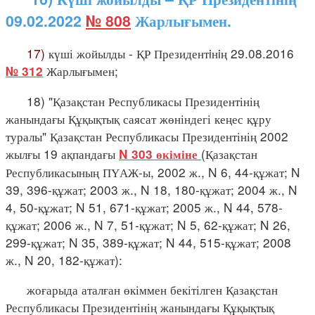
09.02.2022
№ 808
Жарлығымен.
17)
күші жойылды - ҚР Президентiнiң 29.08.2016
Жарлығымен;
№ 312
18) "Қазақстан Республикасы Президентінің
жанындағы Құқықтық саясат жөніндегі кеңес құру
туралы" Қазақстан Республикасы Президентінің 2002
жылғы 19 ақпандағы
(Қазақстан
N 303 өкіміне
Республикасының ПҮАЖ-ы, 2002 ж., N 6, 44-құжат; N
39, 396-құжат; 2003 ж., N 18, 180-құжат; 2004 ж., N
4, 50-құжат; N 51, 671-құжат; 2005 ж., N 44, 578-
құжат; 2006 ж., N 7, 51-құжат; N 5, 62-құжат; N 26,
299-құжат; N 35, 389-құжат; N 44, 515-құжат; 2008
ж., N 20, 182-құжат):
жоғарыда аталған өкіммен бекітілген Қазақстан
Республикасы Президентінің жанындағы Құқықтық