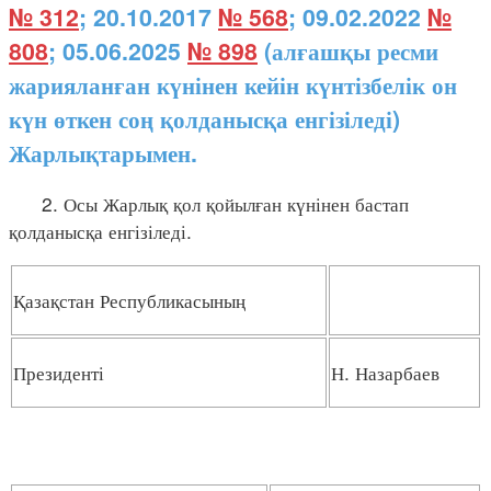
№ 312
; 20.10.2017
№ 568
; 09.02.2022
№
808
; 05.06.2025
№ 898
(алғашқы ресми
жарияланған күнінен кейін күнтізбелік он
күн өткен соң қолданысқа енгізіледі)
Жарлықтарымен.
2. Осы Жарлық қол қойылған күнінен бастап
қолданысқа енгізіледі.
Қазақстан Республикасының
Президенті
Н. Назарбаев