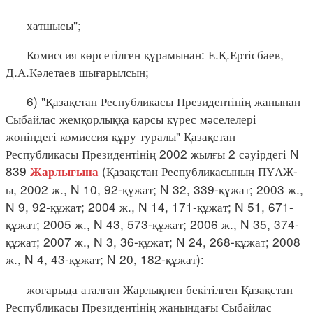
хатшысы";
Комиссия көрсетілген құрамынан: Е.Қ.Ертісбаев,
Д.А.Кәлетаев шығарылсын;
6) "Қазақстан Республикасы Президентінің жанынан
Сыбайлас жемқорлыққа қарсы күрес мәселелері
жөніндегі комиссия құру туралы" Қазақстан
Республикасы Президентінің 2002 жылғы 2 сәуірдегі N
839
(Қазақстан Республикасының ПҮАЖ-
Жарлығына
ы, 2002 ж., N 10, 92-құжат; N 32, 339-құжат; 2003 ж.,
N 9, 92-құжат; 2004 ж., N 14, 171-құжат; N 51, 671-
құжат; 2005 ж., N 43, 573-құжат; 2006 ж., N 35, 374-
құжат; 2007 ж., N 3, 36-құжат; N 24, 268-құжат; 2008
ж., N 4, 43-құжат; N 20, 182-құжат):
жоғарыда аталған Жарлықпен бекітілген Қазақстан
Республикасы Президентінің жанындағы Сыбайлас