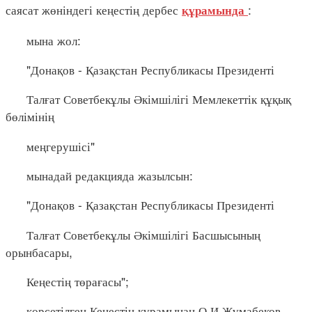
саясат жөніндегі кеңестің дербес
:
құрамында
мына жол:
"Донақов - Қазақстан Республикасы Президенті
Талғат Советбекұлы Әкімшілігі Мемлекеттік құқық
бөлімінің
меңгерушісі"
мынадай редакцияда жазылсын:
"Донақов - Қазақстан Республикасы Президенті
Талғат Советбекұлы Әкімшілігі Басшысының
орынбасары,
Кеңестің төрағасы";
көрсетілген Кеңестің құрамынан О.И.Жұмабеков