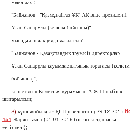
мына жол:
"Байжанов - "Қазмұнайгаз ҰК" АҚ вице-президенті
Ұлан Сапарұлы (келісім бойынша)"
мынадай редакцияда жазылсын:
"Байжанов - Қазақстандық тәуелсіз директорлар
Ұлан Сапарұлы қауымдастығының төрағасы (келісім
бойынша)";
көрсетілген Комиссия құрамынан А.Ж.Шпекбаев
шығарылсын;
8)
күші жойылды - ҚР Президентінің 29.12.2015
№
Жарлығымен (01.01.2016 бастап қолданысқа
151
енгізіледі);