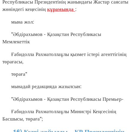
Республикасы Президентінің жанындағы Жастар саясаты
жөніндегі кеңесінің
:
құрамында
мына жол:
"Әбдірахымов - Қазақстан Республикасы
Мемлекеттік
Ғабидолла Рахматоллаұлы қызмет істері агенттігінің
төрағасы,
төраға"
мынадай редакцияда жазылсын:
"Әбдірахымов - Қазақстан Республикасы Премьер-
Ғабидолла Рахматоллаұлы Министрі Кеңсесінің
Басшысы, төраға";
16) Күші жойылды – ҚР Президентінің