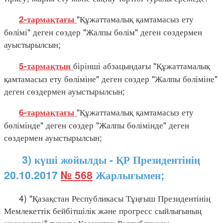
"Құжаттамалық қамтамасыз ету
2-тармақтағы
бөлімі" деген сөздер "Жалпы бөлім" деген сөздермен
ауыстырылсын;
бірінші абзацындағы "Құжаттамалық
5-тармақтың
қамтамасыз ету бөліміне" деген сөздер "Жалпы бөліміне"
деген сөздермен ауыстырылсын;
"Құжаттамалық қамтамасыз ету
6-тармақтағы
бөлімінде" деген сөздер "Жалпы бөлімінде" деген
сөздермен ауыстырылсын;
3) күші жойылды - ҚР Президентінің
20.10.2017
№ 568
Жарлығымен;
4) "Қазақстан Республикасы Тұңғыш Президентінің
Мемлекеттік бейбітшілік және прогресс сыйлығының
мәселелері" туралы Қазақстан Республикасы