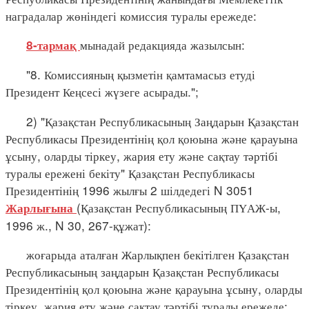
наградалар жөніндегі комиссия туралы ережеде:
мынадай редакцияда жазылсын:
8-тармақ
"8. Комиссияның қызметін қамтамасыз етуді
Президент Кеңсесі жүзеге асырады.";
2) "Қазақстан Республикасының Заңдарын Қазақстан
Республикасы Президентінің қол қоюына және қарауына
ұсыну, оларды тіркеу, жария ету және сақтау тәртібі
туралы ережені бекіту" Қазақстан Республикасы
Президентінің 1996 жылғы 2 шілдедегі N 3051
(Қазақстан Республикасының ПҮАЖ-ы,
Жарлығына
1996 ж., N 30, 267-құжат):
жоғарыда аталған Жарлықпен бекітілген Қазақстан
Республикасының заңдарын Қазақстан Республикасы
Президентінің қол қоюына және қарауына ұсыну, оларды
тіркеу, жария ету және сақтау тәртібі туралы ережеде: