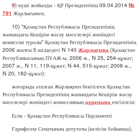
9)
күші жойылды - ҚР Президентінің 09.04.2014
№
Жарлығымен;
791
10) "Қазақстан Республикасы Президентінің
жанындағы Кешірім жасау мәселелері жөніндегі
комиссия туралы" Қазақстан Республикасы Президентінің
2006 жылғы 5 шілдедегі N 140
(Қазақстан
Жарлығына
Республикасының ПҮАЖ-ы, 2006 ж., N 25, 254-құжат;
2007 ж., N 11, 119-құжат; N 44, 515-құжат; 2008 ж.,
N 20, 182-құжат):
жоғарыда аталған Жарлықпен бекітілген Қазақстан
Республикасы Президентінің жанындағы Кешірім жасау
мәселелері жөніндегі комиссияның
енгізілсін:
құрамына
Есім - Қазақстан Республикасы Парламенті
Ғарифолла Сенатының депутаты (келісім бойынша),