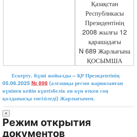
Қазақстан
Республикасы
Президентінің
2008 жылғы 12
қарашадағы
N 689 Жарлығына
ҚОСЫМША
Ескерту. Күші жойылды – ҚР Президентінің
05.06.2025
№ 898
(алғашқы ресми жарияланған
күнінен кейін күнтізбелік он күн өткен соң
қолданысқа енгізіледі) Жарлығымен.
×
Режим открытия
документов