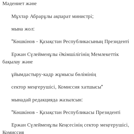
Мәдениет және
Мұхтар Абрарұлы ақпарат министрі;
мына жол:
"Көшкінов - Қазақстан Республикасының Президенті
Ержан Сүлейменұлы Әкімшілігінің Мемлекеттік
бақылау және
ұйымдастыру-кадр жұмысы бөлімінің
сектор меңгерушісі, Комиссия хатшысы"
мынадай редакцияда жазылсын:
"Көшкінов - Қазақстан Республикасы Президенті
Ержан Сүлейменұлы Кеңсесінің сектор меңгерушісі,
Комиссия