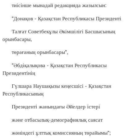
тиісінше мынадай редакцияда жазылсын:
"Донақов - Қазақстан Республикасы Президенті
Талғат Советбекұлы Әкімшілігі Басшысының
орынбасары,
төрағаның орынбасары",
"Әбдіқалықова - Қазақстан Республикасы
Президентінің
Гүлшара Наушақызы кеңесшісі - Қазақстан
Республикасының
Президенті жанындағы Әйелдер істері
және отбасылық-демографиялық саясат
жөніндегі ұлттық комиссияның төрайымы";