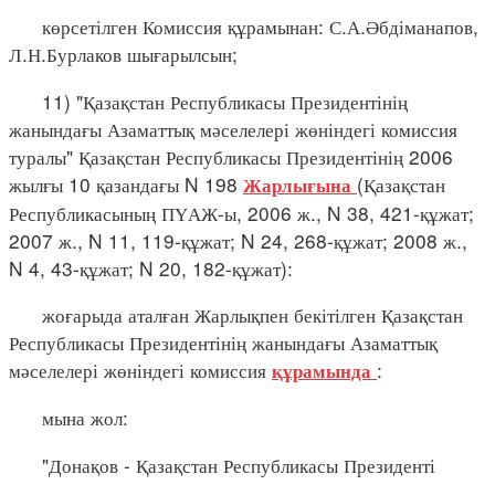
көрсетілген Комиссия құрамынан: С.А.Әбдіманапов,
Л.Н.Бурлаков шығарылсын;
11) "Қазақстан Республикасы Президентінің
жанындағы Азаматтық мәселелері жөніндегі комиссия
туралы" Қазақстан Республикасы Президентінің 2006
жылғы 10 қазандағы N 198
(Қазақстан
Жарлығына
Республикасының ПҮАЖ-ы, 2006 ж., N 38, 421-құжат;
2007 ж., N 11, 119-құжат; N 24, 268-құжат; 2008 ж.,
N 4, 43-құжат; N 20, 182-құжат):
жоғарыда аталған Жарлықпен бекітілген Қазақстан
Республикасы Президентінің жанындағы Азаматтық
мәселелері жөніндегі комиссия
:
құрамында
мына жол:
"Донақов - Қазақстан Республикасы Президенті