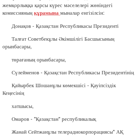
жемқорлыққа қарсы күрес мәселелері жөніндегі
комиссияның
мыналар енгізілсін:
құрамына
Донақов - Қазақстан Республикасы Президенті
Талғат Советбекұлы Әкімшілігі Басшысының
орынбасары,
төрағаның орынбасары,
Сүлейменов - Қазақстан Республикасы Президентінің
Қайырбек Шошанұлы көмекшісі
-
Қауіпсіздік
Кеңесінің
хатшысы,
Омаров - "Қазақстан" республикалық
Жанай Сейтжанұлы телерадиокорпорациясы" АҚ