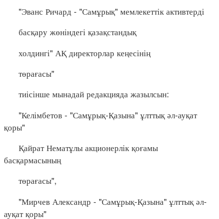
"Эванс Ричард - "Самұрық" мемлекеттік активтерді
басқару жөніндегі қазақстандық
холдингі" АҚ директорлар кеңесінің
төрағасы"
тиісінше мынадай редакцияда жазылсын:
"Келімбетов - "Самұрық-Қазына" ұлттық әл-ауқат
қоры"
Қайрат Нематұлы акционерлік қоғамы
басқармасының
төрағасы",
"Мирчев Александр - "Самұрық-Қазына" ұлттық әл-
ауқат қоры"