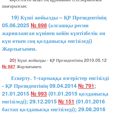
шығарылсын;
19) Күші жойылды – ҚР Президентінің
05.06.2025
№ 898
(алғашқы ресми
жарияланған күнінен кейін күнтізбелік он
күн өткен соң қолданысқа енгізіледі)
Жарлығымен.
20)
Күші жойылды - ҚР Президентінің 2010.05.12
Жарлығымен.
№ 987
Ескерту. 1-тармаққа өзгерістер енгізілді
- ҚР Президентінің 09.04.2014
№ 791
;
21.01.2015
№ 993
(01.01.2015 қолданысқа
енгізіледі); 29.12.2015
№ 151
(01.01.2016
бастап қолданысқа енгізіледі); 29.08.2016