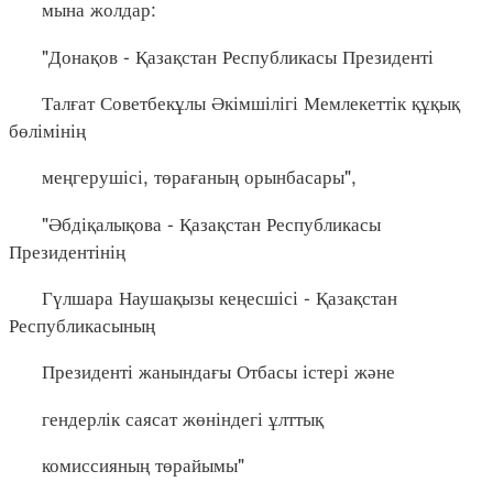
мына жолдар:
"Донақов - Қазақстан Республикасы Президенті
Талғат Советбекұлы Әкімшілігі Мемлекеттік құқық
бөлімінің
меңгерушісі, төрағаның орынбасары",
"Әбдіқалықова - Қазақстан Республикасы
Президентінің
Гүлшара Наушақызы кеңесшісі - Қазақстан
Республикасының
Президенті жанындағы Отбасы істері және
гендерлік саясат жөніндегі ұлттық
комиссияның төрайымы"