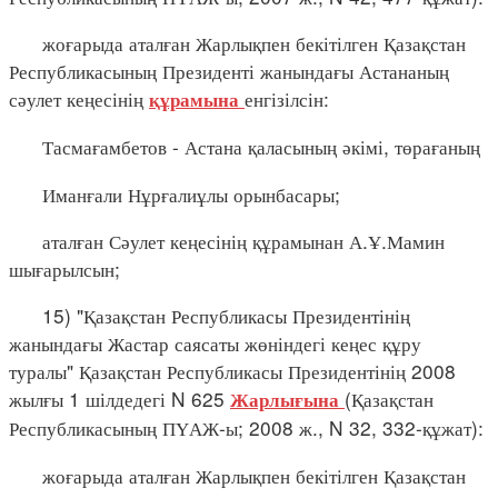
жоғарыда аталған Жарлықпен бекітілген Қазақстан
Республикасының Президенті жанындағы Астананың
сәулет кеңесінің
енгізілсін:
құрамына
Тасмағамбетов - Астана қаласының әкімі, төрағаның
Иманғали Нұрғалиұлы орынбасары;
аталған Сәулет кеңесінің құрамынан А.Ұ.Мамин
шығарылсын;
15) "Қазақстан Республикасы Президентінің
жанындағы Жастар саясаты жөніндегі кеңес құру
туралы" Қазақстан Республикасы Президентінің 2008
жылғы 1 шілдедегі N 625
(Қазақстан
Жарлығына
Республикасының ПҮАЖ-ы; 2008 ж., N 32, 332-құжат):
жоғарыда аталған Жарлықпен бекітілген Қазақстан