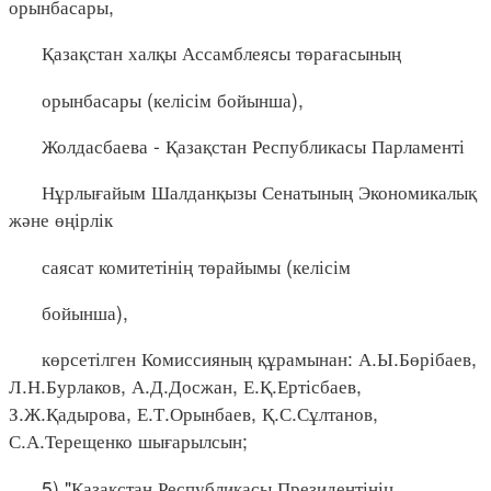
орынбасары,
Қазақстан халқы Ассамблеясы төрағасының
орынбасары (келісім бойынша),
Жолдасбаева - Қазақстан Республикасы Парламенті
Нұрлығайым Шалданқызы Сенатының Экономикалық
және өңірлік
саясат комитетінің төрайымы (келісім
бойынша),
көрсетілген Комиссияның құрамынан: А.Ы.Бөрібаев,
Л.Н.Бурлаков, А.Д.Досжан, Е.Қ.Ертісбаев,
З.Ж.Қадырова, Е.Т.Орынбаев, Қ.С.Сұлтанов,
С.А.Терещенко шығарылсын;
5) "Қазақстан Республикасы Президентінің