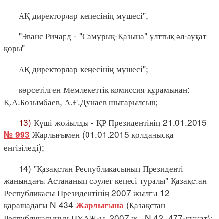
АҚ директорлар кеңесінің мүшесі",
"Эванс Ричард - "Самұрық-Қазына" ұлттық әл-ауқат
қоры"
АҚ директорлар кеңесінің мүшесі";
көрсетілген Мемлекеттік комиссия құрамынан:
Қ.А.Бозымбаев, А.Ғ.Дунаев шығарылсын;
13)
Күші жойылды - ҚР Президентінің 21.01.2015
Жарлығымен (01.01.2015 қолданысқа
№ 993
енгізіледі);
14) "Қазақстан Республикасының Президенті
жанындағы Астананың сәулет кеңесі туралы" Қазақстан
Республикасы Президентінің 2007 жылғы 12
қарашадағы N 434
(Қазақстан
Жарлығына
Республикасының ПҮАЖ-ы, 2007 ж., N 42, 477-құжат):