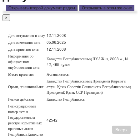
Открывать второй документ рядом
Открывать в этом же окне
×
Дата вступления в силу
12.11.2008
Дата изменения акта
05.06.2025
Дата принятия акта
12.11.2008
Информация об
Қазақстан Республикасының ПҮАЖ-ы, 2008 ж., N
официальном
42, 465-құжат
опубликовании акта
Место принятия
Астана қаласы
Қазақстан Республикасының Президенті (бұрынғы
Орган, принявший акт
атауы: Қазақ Советтік Социалистік Республикасының
Президенті; Қазақ ССР Президенті)
Регион действия
Қазақстан Республикасы
Регистрационный
номер акта в
Государственном
42542
реестре нормативных
правовых актов
Вверх
Республики Казахстан