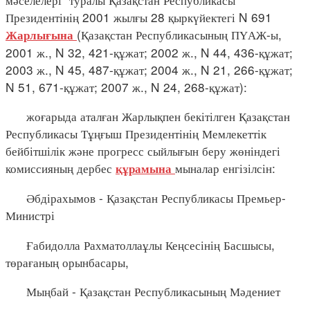
Президентінің 2001 жылғы 28 қыркүйектегі N 691
(Қазақстан Республикасының ПҮАЖ-ы,
Жарлығына
2001 ж., N 32, 421-құжат; 2002 ж., N 44, 436-құжат;
2003 ж., N 45, 487-құжат; 2004 ж., N 21, 266-құжат;
N 51, 671-құжат; 2007 ж., N 24, 268-құжат):
жоғарыда аталған Жарлықпен бекітілген Қазақстан
Республикасы Тұңғыш Президентінің Мемлекеттік
бейбітшілік және прогресс сыйлығын беру жөніндегі
комиссияның дербес
мыналар енгізілсін:
құрамына
Әбдірахымов - Қазақстан Республикасы Премьер-
Министрі
Ғабидолла Рахматоллаұлы Кеңсесінің Басшысы,
төрағаның орынбасары,
Мыңбай - Қазақстан Республикасының Мәдениет