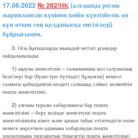
17.08.2022
№ 282/НҚ
(алғашқы ресми
жарияланған күнінен кейін күнтізбелік он
күн өткен соң қолданысқа енгізіледі)
бұйрығымен.
3. Осы Қағидаларда мынадай негізгі ұғымдар
пайдаланылады:
1) ақаулы жөнелтілім – салынымына қол салушылық
белгілері бар (буып-түю бүтіндігі бұзылған) немесе
салмағы қабылданған кездегі салмаққа сәйкес келмейтін
пошта жөнелтілімі;
2) алғаны туралы хабарламасы бар пошта
жөнелтілімі – беру кезінде жөнелтуші пошта
жөнелтілімінің кімге және қашан табыс етілгендігін өзіне
немесе көрсеткен адамына хабарлауды пошта
операторына тапсыратын тіркелетін пошта жөнелтілімі;