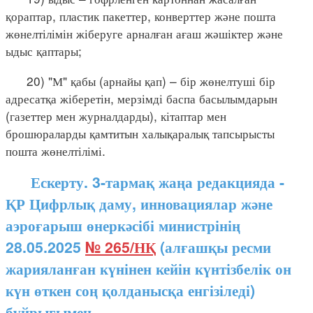
қораптар, пластик пакеттер, конверттер және пошта
жөнелтілімін жіберуге арналған ағаш жәшіктер және
ыдыс қаптары;
20) "М" қабы (арнайы қап) – бір жөнелтуші бір
адресатқа жіберетін, мерзімді баспа басылымдарын
(газеттер мен журналдарды), кітаптар мен
брошюраларды қамтитын халықаралық тапсырысты
пошта жөнелтілімі.
Ескерту. 3-тармақ жаңа редакцияда -
ҚР Цифрлық даму, инновациялар және
аэроғарыш өнеркәсібі министрінің
28.05.2025
№ 265/НҚ
(алғашқы ресми
жарияланған күнінен кейін күнтізбелік он
күн өткен соң қолданысқа енгізіледі)
бұйрығымен.