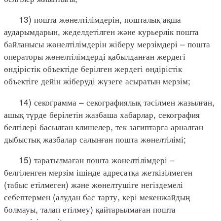
13) пошта жөнелтілімдерін, пошталық ақша
аударымдарын, жеделдетілген және курьерлік пошта
байланысы жөнелтілімдерін жіберу мерзімдері – пошта
операторы жөнелтілімдерді қабылданған жердегі
өндірістік объектіде берілген жердегі өндірістік
объектіге дейін жіберуді жүзеге асыратын мерзім;
14) секограмма – секографиялық тәсілмен жазылған,
ашық түрде берілетін жазбаша хабарлар, секография
белгілері басылған клишелер, тек зағиптарға арналған
дыбыстық жазбалар салынған пошта жөнелтілімі;
15) таратылмаған пошта жөнелтілімдері –
белгіленген мерзім ішінде адресатқа жеткізілмеген
(табыс етілмеген) және жөнелтушіге негіздемелі
себептермен (алудан бас тарту, кері мекенжайдың
болмауы, талап етілмеу) қайтарылмаған пошта