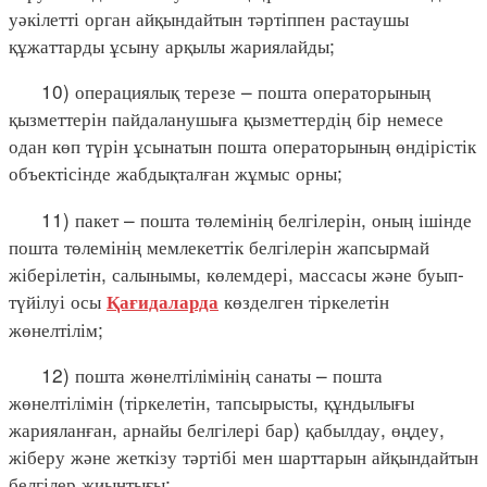
уәкілетті орган айқындайтын тәртіппен растаушы
құжаттарды ұсыну арқылы жариялайды;
10) операциялық терезе – пошта операторының
қызметтерін пайдаланушыға қызметтердің бір немесе
одан көп түрін ұсынатын пошта операторының өндірістік
объектісінде жабдықталған жұмыс орны;
11) пакет – пошта төлемінің белгілерін, оның ішінде
пошта төлемінің мемлекеттік белгілерін жапсырмай
жіберілетін, салынымы, көлемдері, массасы және буып-
түйілуі осы
көзделген тіркелетін
Қағидаларда
жөнелтілім;
12) пошта жөнелтілімінің санаты – пошта
жөнелтілімін (тіркелетін, тапсырысты, құндылығы
жарияланған, арнайы белгілері бар) қабылдау, өңдеу,
жіберу және жеткізу тәртібі мен шарттарын айқындайтын
белгілер жиынтығы;