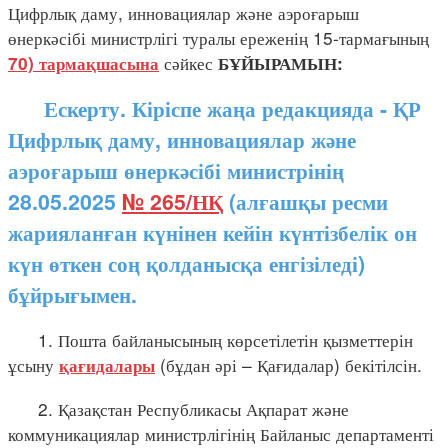
Цифрлық даму, инновациялар және аэроғарыш
өнеркәсібі министрлігі туралы ереженің 15-тармағының
сәйкес
70) тармақшасына
БҰЙЫРАМЫН:
Ескерту. Кіріспе жаңа редакцияда - ҚР
Цифрлық даму, инновациялар және
аэроғарыш өнеркәсібі министрінің
28.05.2025
№ 265/НҚ
(алғашқы ресми
жарияланған күнінен кейін күнтізбелік он
күн өткен соң қолданысқа енгізіледі)
бұйрығымен.
1. Пошта байланысының көрсетілетін қызметтерін
ұсыну
(бұдан әрі – Қағидалар) бекітілсін.
қағидалары
2. Қазақстан Республикасы Ақпарат және
коммуникациялар министрлігінің Байланыс департаменті