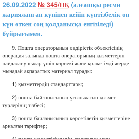
26.09.2022
№ 345/НҚ
(алғашқы ресми
жарияланған күнінен кейін күнтізбелік он
күн өткен соң қолданысқа енгізіледі)
бұйрығымен.
9. Пошта операторының өндірістік объектісінің
операция залында пошта операторының қызметтерін
пайдаланушылар үшін көрнекі және қолжетімді жерде
мынадай ақпараттық материал тұрады:
1) қызметтердің стандарттары;
2) пошта байланысының ұсынылатын қызмет
түрлерінің тізбесі;
3) пошта байланысының көрсетілетін қызметтеріне
арналған тарифтер;
4) пошта жөнелтілімдерін, пошталық ақша