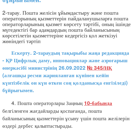
2-тарау. Пошта желісін ұйымдастыру және пошта
операторының қызметтерін пайдаланушыларға пошта
операторларының қызмет көрсету тәртібі, оның ішінде
мүгедектігі бар адамдардың пошта байланысының
көрсетілетін қызметтеріне кедергісіз қол жеткізуі
жөніндегі тәртіп
Ескерту. 2-тараудың тақырыбы жаңа редакцияда
- ҚР Цифрлық даму, инновациялар және аэроғарыш
өнеркәсібі министрінің 26.09.2022
№ 345/НҚ
(алғашқы ресми жарияланған күнінен кейін
күнтізбелік он күн өткен соң қолданысқа енгізіледі)
бұйрығымен.
4. Пошта операторлары Заңның
10-бабында
белгіленген жағдайларды қоспағанда, пошта
байланысының қызметтерін ұсыну үшін пошта желілерін
өздері дербес қалыптастырады.