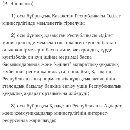
(В. Ярошенко):
1) осы бұйрықтың Қазақстан Республикасы Әділет
министрлігінде мемлекеттік тіркелуін;
2) осы бұйрық Қазақстан Республикасы Әділет
министрлігінде мемлекеттік тіркелген күннен бастап
оның көшірмелерін баспа және электрондық түрде
күнтізбелік он күн ішінде мерзімді баспа
басылымдарында және "Әділет" ақпараттық-құқықтық
жүйесінде ресми жариялауға, сондай-ақ Қазақстан
Республикасының нормативтік құқықтық актілерінің
эталондық бақылау банкіне енгізу үшін Республикалық
құқықтық ақпарат орталығына жіберуді;
3) осы бұйрықты Қазақстан Республикасы Ақпарат
және коммуникациялар министрлігінің интернет-
ресурсында жариялауды;