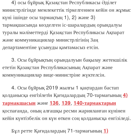
4) осы бұйрық Қазақстан Республикасы Әділет
министрлігінде мемлекеттік тіркелгеннен кейін он жұмыс
күні ішінде осы тармақтың 1), 2) және 3)
тармақшасында көзделген іс-шаралардың орындалуы
туралы мәліметтерді Қазақстан Республикасы Ақпарат
және коммуникациялар министрлігінің Заң
департаментіне ұсынуды қамтамасыз етсін.
3. Осы бұйрықтың орындалуын бақылау жетекшілік
ететін Қазақстан Республикасының Ақпарат және
коммуникациялар вице-министріне жүктелсін.
4. Осы бұйрық 2019 жылғы 1 қаңтардан бастап
қолданысқа енгiзiлетiн Қағидалардың 70-тармағының
4)
және
,
,
тармақшасын
136
139
140-тармақтарын
қоспағанда, оның алғашқы ресми жарияланған күнінен
кейін күнтізбелік он күн өткен соң қолданысқа енгізіледі.
Бұл ретте Қағидалардың 71-тармағының
1)