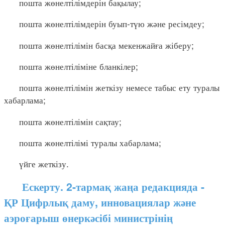
пошта жөнелтілімдерін бақылау;
пошта жөнелтілімдерін буып-түю және ресімдеу;
пошта жөнелтілімін басқа мекенжайға жіберу;
пошта жөнелтіліміне бланкілер;
пошта жөнелтілімін жеткізу немесе табыс ету туралы
хабарлама;
пошта жөнелтілімін сақтау;
пошта жөнелтілімі туралы хабарлама;
үйге жеткізу.
Ескерту. 2-тармақ жаңа редакцияда -
ҚР Цифрлық даму, инновациялар және
аэроғарыш өнеркәсібі министрінің