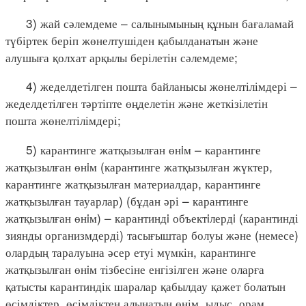
3) жай сәлемдеме – салынымының құнын бағаламай
түбіртек беріп жөнелтушіден қабылданатын және
алушыға қолхат арқылы берілетін сәлемдеме;
4) жеделдетілген пошта байланысы жөнелтілімдері –
жеделдетілген тәртіпте өңделетін және жеткізілетін
пошта жөнелтілімдері;
5) карантинге жатқызылған өнiм – карантинге
жатқызылған өнiм (карантинге жатқызылған жүктер,
карантинге жатқызылған материалдар, карантинге
жатқызылған тауарлар) (бұдан әрі – карантинге
жатқызылған өнiм) – карантиндi объектiлердi (карантинді
зиянды организмдерді) тасығыштар болуы және (немесе)
олардың таралуына әсер етуі мүмкін, карантинге
жатқызылған өнiм тізбесіне енгізілген және оларға
қатысты карантиндік шаралар қабылдау қажет болатын
өсімдіктер, өсімдіктен алынатын өнім, ыдыс, орам,