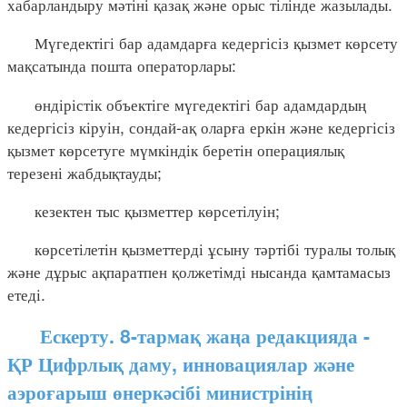
хабарландыру мәтіні қазақ және орыс тілінде жазылады.
Мүгедектігі бар адамдарға кедергісіз қызмет көрсету
мақсатында пошта операторлары:
өндірістік объектіге мүгедектігі бар адамдардың
кедергісіз кіруін, сондай-ақ оларға еркін және кедергісіз
қызмет көрсетуге мүмкіндік беретін операциялық
терезені жабдықтауды;
кезектен тыс қызметтер көрсетілуін;
көрсетілетін қызметтерді ұсыну тәртібі туралы толық
және дұрыс ақпаратпен қолжетімді нысанда қамтамасыз
етеді.
Ескерту. 8-тармақ жаңа редакцияда -
ҚР Цифрлық даму, инновациялар және
аэроғарыш өнеркәсібі министрінің