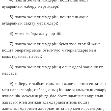
аударымын жіберу мерзімдері;
5) пошта жөнелтілімдерін, пошталық ақша
аударымын сақтау мерзімдері;
6) мекенжайды жазу тәртібі;
7) пошта жөнелтілімдерін буып-түю тәртібі және
пошта операторының буып-түю материалдары мен
ыдыстарының тізбесі;
8) пошта жөнелтілімдерінің өлшемдері және шекті
массасы;
9) жіберуге тыйым салынған және шектелген заттар
мен нәрселердің тізбесі, оның ішінде қылмыстық-атқару
жүйесінің мекемелерінде бас бостандығынан айрылып
жазасын өтеп жатқан адамдардың атына пошта
жөнелтілімдерімен жіберілетін заттар мен нәрселердің