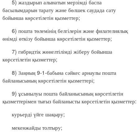
5) жаздырып алынатын мерзімді баспа
басылымдарын тарату және бөлшек саудада сату
бойынша көрсетілетін қызметтер;
6) пошта төлемінің белгілерін және филателиялық
өнімді өткізу бойынша көрсетілетін қызметтер;
7) гибридтік жөнелтілімді жіберу бойынша
көрсетілетін қызметтер;
8) Заңның 9-1-бабына сәйкес арнаулы пошта
байланысының көрсетілетін қызметтері;
9) ұсынылуы пошта байланысының көрсетілетін
қызметтерімен тығыз байланысты көрсетілетін қызметтер:
курьерді үйге шақыру;
мекенжайды толтыру;