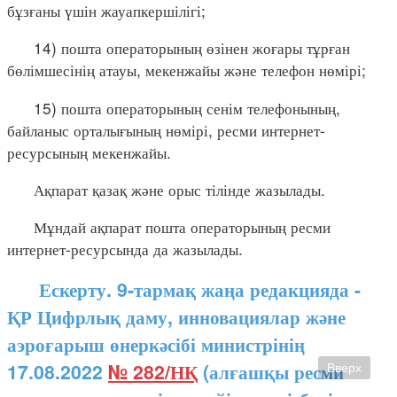
бұзғаны үшін жауапкершілігі;
14) пошта операторының өзінен жоғары тұрған
бөлімшесінің атауы, мекенжайы және телефон нөмірі;
15) пошта операторының сенім телефонының,
байланыс орталығының нөмірі, ресми интернет-
ресурсының мекенжайы.
Ақпарат қазақ және орыс тілінде жазылады.
Мұндай ақпарат пошта операторының ресми
интернет-ресурсында да жазылады.
Ескерту. 9-тармақ жаңа редакцияда -
ҚР Цифрлық даму, инновациялар және
аэроғарыш өнеркәсібі министрінің
17.08.2022
№ 282/НҚ
(алғашқы ресми
Вверх