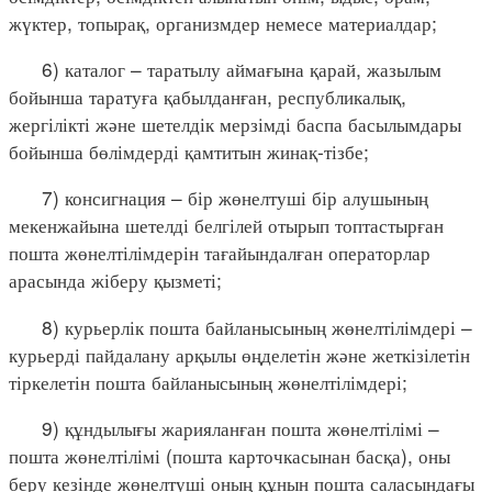
жүктер, топырақ, организмдер немесе материалдар;
6) каталог – таратылу аймағына қарай, жазылым
бойынша таратуға қабылданған, республикалық,
жергілікті және шетелдік мерзімді баспа басылымдары
бойынша бөлімдерді қамтитын жинақ-тізбе;
7) консигнация – бір жөнелтуші бір алушының
мекенжайына шетелді белгілей отырып топтастырған
пошта жөнелтілімдерін тағайындалған операторлар
арасында жіберу қызметі;
8) курьерлік пошта байланысының жөнелтілімдері –
курьерді пайдалану арқылы өңделетін және жеткізілетін
тіркелетін пошта байланысының жөнелтілімдері;
9) құндылығы жарияланған пошта жөнелтілімі –
пошта жөнелтілімі (пошта карточкасынан басқа), оны
беру кезінде жөнелтуші оның құнын пошта саласындағы