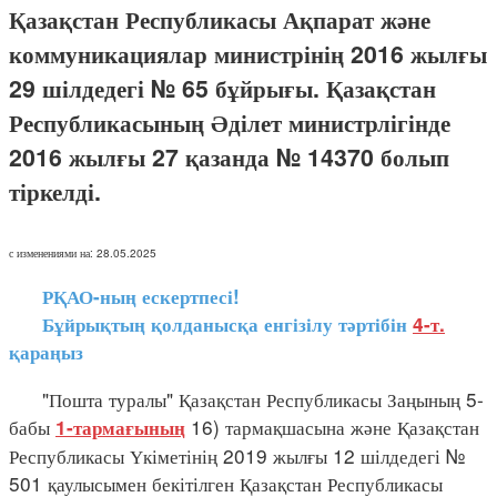
Қазақстан Республикасы Ақпарат және
коммуникациялар министрінің 2016 жылғы
29 шілдедегі № 65 бұйрығы. Қазақстан
Республикасының Әділет министрлігінде
2016 жылғы 27 қазанда № 14370 болып
тіркелді.
с изменениями на: 28.05.2025
РҚАО-ның ескертпесі!
Бұйрықтың қолданысқа енгізілу тәртібін
4-т.
қараңыз
"Пошта туралы" Қазақстан Республикасы Заңының 5-
бабы
16) тармақшасына және Қазақстан
1-тармағының
Республикасы Үкіметінің 2019 жылғы 12 шілдедегі №
501 қаулысымен бекітілген Қазақстан Республикасы