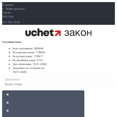
О проекте
Наши проекты:
Учёт.kz
ПОБ.Учёт
Рус
|
Қаз
|
Eng
Состояние базы:
Всего документов:
355649
На казахском языке:
176600
На русском языке:
176917
На английском языке:
2131
Дата обновления:
16.01.2024
Документы по состоянию на:
16.01.2024
Документы
Қазақ тілінде