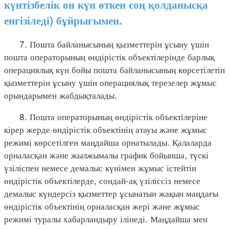
күнтізбелік он күн өткен соң қолданысқа
енгізіледі) бұйрығымен.
7. Пошта байланысының қызметтерін ұсыну үшін
пошта операторының өндірістік объектілерінде барлық
операциялық күн бойы пошта байланысының көрсетілетін
қызметтерін ұсыну үшін операциялық терезелер жұмыс
орындарымен жабдықталады.
8. Пошта операторының өндірістік объектілеріне
кірер жерде өндірістік объектінің атауы және жұмыс
режимі көрсетілген маңдайша орнатылады. Қалаларда
орналасқан және жылжымалы график бойынша, түскі
үзіліспен немесе демалыс күнімен жұмыс істейтін
өндірістік объектілерде, сондай-ақ үзіліссіз немесе
демалыс күндерсіз қызметтер ұсынатын жақын маңдағы
өндірістік объектінің орналасқан жері және жұмыс
режимі туралы хабарландыру ілінеді. Маңдайша мен