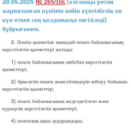
28.05.2025
№ 265/НҚ
(алғашқы ресми
жарияланған күнінен кейін күнтізбелік он
күн өткен соң қолданысқа енгізіледі)
бұйрығымен.
2. Пошта қызметіне мынадай пошта байланысының
көрсетілетін қызметтері жатады:
1) пошта байланысының әмбебап көрсетілетін
қызметтері;
2) тiркелетiн пошта жөнелтiлімдерiн жiберу бойынша
көрсетілетін қызметтер;
3) пошта байланысының жеделдетілген және
курьерлiк көрсетілетін қызметтері;
4) пошталық ақша аударымдары;