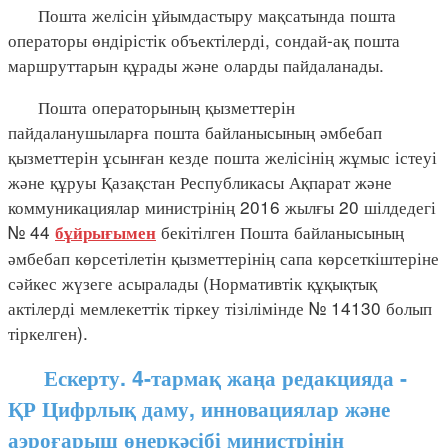
Пошта желісін ұйымдастыру мақсатында пошта
операторы өндірістік объектілерді, сондай-ақ пошта
маршруттарын құрады және оларды пайдаланады.
Пошта операторының қызметтерін
пайдаланушыларға пошта байланысының әмбебап
қызметтерін ұсынған кезде пошта желісінің жұмыс істеуі
және құруы Қазақстан Республикасы Ақпарат және
коммуникациялар министрінің 2016 жылғы 20 шілдедегі
№ 44
бекітілген Пошта байланысының
бұйрығымен
әмбебап көрсетілетін қызметтерінің сапа көрсеткіштеріне
сәйкес жүзеге асыралады (Нормативтік құқықтық
актілерді мемлекеттік тіркеу тізілімінде № 14130 болып
тіркелген).
Ескерту. 4-тармақ жаңа редакцияда -
ҚР Цифрлық даму, инновациялар және
аэроғарыш өнеркәсібі министрінің