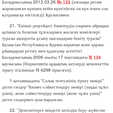
Басқармасының 2012.03.26
(алғашқы ресми
№ 132
жарияланған күнінен кейін күнтізбелік он күн өткен соң
қолданысқа енгізіледі) Қаулысымен.
21. "Екінші деңгейдегі банктердің олармен айрықша
қатынаста болатын тұлғалармен жасаған мәмілелері
туралы ақпаратты ұсыну нысандарын бекіту туралы"
Қазақстан Республикасы Қаржы нарығын және қаржы
ұйымдарын реттеу мен қадағалау агенттігі
Басқармасының 2006 жылғы 17 маусымдағы
N 134
қаулысына (Нормативтік құқықтық актілерді мемлекеттік
тіркеу тізілімінде N 4298 тіркелген):
1-қосымшадағы "Салық төлеушінің тіркеу нөмірі"
деген сөздер "Бизнес-сәйкестендіру нөмірі (заңды тұлға
үшін), жеке сәйкестендіру нөмірі (жеке тұлға үшін)"
деген сөздермен ауыстырылсын.
22. "Депозиттерге міндетті кепілдік беру жүйесіне