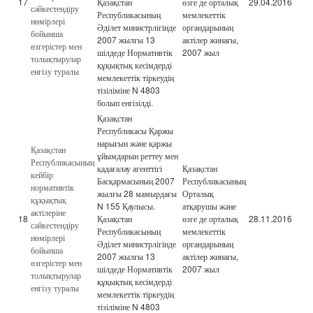
17
Қазақстан
өзге де орталық
29.04.2016
сәйкестендіру
Республикасының
мемлекеттік
нөмірлері
Әділет министрлігінде
органдарының
бойынша
2007 жылғы 13
актілер жинағы,
өзгерістер мен
шілдеде Нормативтік
2007 жыл
толықтырулар
құқықтық кесімдерді
енгізу туралы
мемлекеттік тіркеудің
тізіліміне N 4803
болып енгізілді.
Қазақстан
Республикасы Қаржы
нарығын және қаржы
Қазақстан
ұйымдарын реттеу мен
Республикасының
қадағалау агенттігі
Қазақстан
кейбір
Басқармасының 2007
Республикасының
нормативтік
жылғы 28 мамырдағы
Орталық
құқықтық
N 155 Қаулысы.
атқарушы және
актілеріне
18
Қазақстан
өзге де орталық
28.11.2016
сәйкестендіру
Республикасының
мемлекеттік
нөмірлері
Әділет министрлігінде
органдарының
бойынша
2007 жылғы 13
актілер жинағы,
өзгерістер мен
шілдеде Нормативтік
2007 жыл
толықтырулар
құқықтық кесімдерді
енгізу туралы
мемлекеттік тіркеудің
тізіліміне N 4803