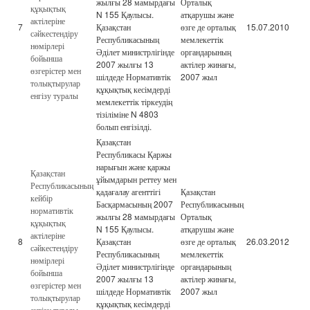
жылғы 28 мамырдағы
Орталық
құқықтық
N 155 Қаулысы.
атқарушы және
актілеріне
7
Қазақстан
өзге де орталық
15.07.2010
сәйкестендіру
Республикасының
мемлекеттік
нөмірлері
Әділет министрлігінде
органдарының
бойынша
2007 жылғы 13
актілер жинағы,
өзгерістер мен
шілдеде Нормативтік
2007 жыл
толықтырулар
құқықтық кесімдерді
енгізу туралы
мемлекеттік тіркеудің
тізіліміне N 4803
болып енгізілді.
Қазақстан
Республикасы Қаржы
нарығын және қаржы
Қазақстан
ұйымдарын реттеу мен
Республикасының
қадағалау агенттігі
Қазақстан
кейбір
Басқармасының 2007
Республикасының
нормативтік
жылғы 28 мамырдағы
Орталық
құқықтық
N 155 Қаулысы.
атқарушы және
актілеріне
8
Қазақстан
өзге де орталық
26.03.2012
сәйкестендіру
Республикасының
мемлекеттік
нөмірлері
Әділет министрлігінде
органдарының
бойынша
2007 жылғы 13
актілер жинағы,
өзгерістер мен
шілдеде Нормативтік
2007 жыл
толықтырулар
құқықтық кесімдерді
енгізу туралы