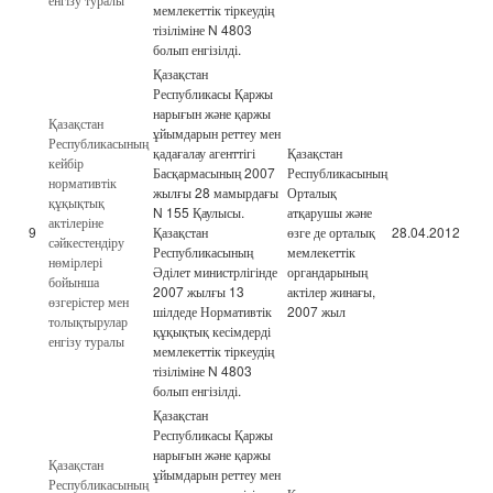
мемлекеттік тіркеудің
тізіліміне N 4803
болып енгізілді.
Қазақстан
Республикасы Қаржы
нарығын және қаржы
Қазақстан
ұйымдарын реттеу мен
Республикасының
қадағалау агенттігі
Қазақстан
кейбір
Басқармасының 2007
Республикасының
нормативтік
жылғы 28 мамырдағы
Орталық
құқықтық
N 155 Қаулысы.
атқарушы және
актілеріне
9
Қазақстан
өзге де орталық
28.04.2012
сәйкестендіру
Республикасының
мемлекеттік
нөмірлері
Әділет министрлігінде
органдарының
бойынша
2007 жылғы 13
актілер жинағы,
өзгерістер мен
шілдеде Нормативтік
2007 жыл
толықтырулар
құқықтық кесімдерді
енгізу туралы
мемлекеттік тіркеудің
тізіліміне N 4803
болып енгізілді.
Қазақстан
Республикасы Қаржы
нарығын және қаржы
Қазақстан
ұйымдарын реттеу мен
Республикасының