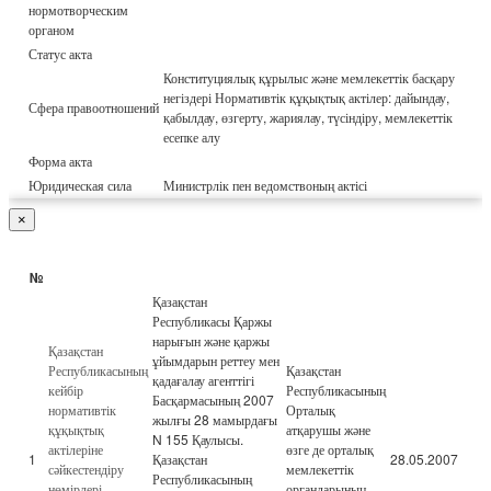
нормотворческим
органом
Статус акта
Конституциялық құрылыс және мемлекеттік басқару
негіздері Нормативтік құқықтық актілер: дайындау,
Сфера правоотношений
қабылдау, өзгерту, жариялау, түсіндіру, мемлекеттік
есепке алу
Форма акта
Юридическая сила
Министрлік пен ведомствоның актісі
×
№
Қазақстан
Республикасы Қаржы
нарығын және қаржы
Қазақстан
ұйымдарын реттеу мен
Республикасының
Қазақстан
қадағалау агенттігі
кейбір
Республикасының
Басқармасының 2007
нормативтік
Орталық
жылғы 28 мамырдағы
құқықтық
атқарушы және
N 155 Қаулысы.
актілеріне
өзге де орталық
1
Қазақстан
28.05.2007
сәйкестендіру
мемлекеттік
Республикасының
нөмірлері
органдарының