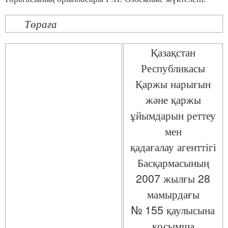
Төраға
Қазақстан
Республикасы
Қаржы нарығын
және қаржы
ұйымдарын реттеу
мен
қадағалау агенттігі
Басқармасының
2007 жылғы 28
мамырдағы
№ 155 қаулысына
қосымша