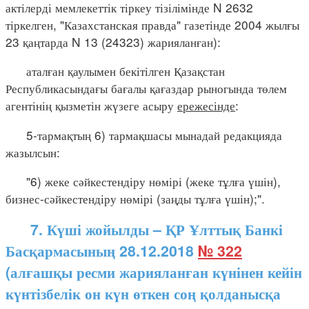
актілерді мемлекеттік тіркеу тізілімінде N 2632
тіркелген, "Казахстанская правда" газетінде 2004 жылғы
23 қаңтарда N 13 (24323) жарияланған):
аталған қаулымен бекітілген Қазақстан
Республикасындағы бағалы қағаздар рыногында төлем
агентінің қызметін жүзеге асыру
ережесінде
:
5-тармақтың 6) тармақшасы мынадай редакцияда
жазылсын:
"6) жеке сәйкестендіру нөмірі (жеке тұлға үшін),
бизнес-сәйкестендіру нөмірі (заңды тұлға үшін);".
7. Күші жойылды – ҚР Ұлттық Банкі
Басқармасының 28.12.2018
№ 322
(алғашқы ресми жарияланған күнінен кейін
күнтізбелік он күн өткен соң қолданысқа