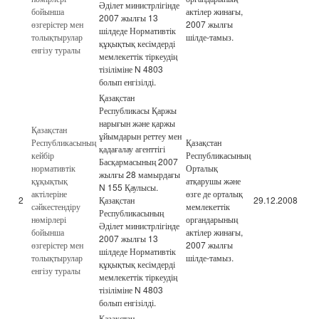
Әділет министрлігінде
бойынша
актілер жинағы,
2007 жылғы 13
өзгерістер мен
2007 жылғы
шілдеде Нормативтік
толықтырулар
шілде-тамыз.
құқықтық кесімдерді
енгізу туралы
мемлекеттік тіркеудің
тізіліміне N 4803
болып енгізілді.
Қазақстан
Республикасы Қаржы
нарығын және қаржы
Қазақстан
ұйымдарын реттеу мен
Республикасының
Қазақстан
қадағалау агенттігі
кейбір
Республикасының
Басқармасының 2007
нормативтік
Орталық
жылғы 28 мамырдағы
құқықтық
атқарушы және
N 155 Қаулысы.
актілеріне
өзге де орталық
2
Қазақстан
29.12.2008
сәйкестендіру
мемлекеттік
Республикасының
нөмірлері
органдарының
Әділет министрлігінде
бойынша
актілер жинағы,
2007 жылғы 13
өзгерістер мен
2007 жылғы
шілдеде Нормативтік
толықтырулар
шілде-тамыз.
құқықтық кесімдерді
енгізу туралы
мемлекеттік тіркеудің
тізіліміне N 4803
болып енгізілді.
Қазақстан