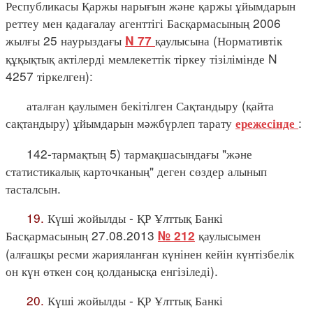
Республикасы Қаржы нарығын және қаржы ұйымдарын
реттеу мен қадағалау агенттігі Басқармасының 2006
жылғы 25 наурыздағы
қаулысына (Нормативтік
N 77
құқықтық актілерді мемлекеттік тіркеу тізілімінде N
4257 тіркелген):
аталған қаулымен бекітілген Сақтандыру (қайта
сақтандыру) ұйымдарын мәжбүрлеп тарату
:
ережесінде
142-тармақтың 5) тармақшасындағы "және
статистикалық карточканың" деген сөздер алынып
тасталсын.
19.
Күші жойылды - ҚР Ұлттық Банкі
Басқармасының 27.08.2013
қаулысымен
№ 212
(алғашқы ресми жарияланған күнінен кейін күнтізбелік
он күн өткен соң қолданысқа енгізіледі).
20.
Күші жойылды - ҚР Ұлттық Банкі