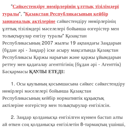
"
Сәйкестендіру нөмірлерінің ұлттық тізілімдері
", "
туралы
Қазақстан Республикасының кейбір
сәйкестендіру нөмірлерінің
заңнамалық актілеріне
ұлттық тізілімдері мәселелері бойынша өзгерістер мен
толықтырулар енгізу туралы" Қазақстан
Республикасының 2007 жылғы 19 ақпандағы Заңдарын
(бұдан әрі - Заңдар) іске асыру мақсатында Қазақстан
Республикасы Қаржы нарығын және қаржы ұйымдарын
реттеу мен қадағалау агенттігінің (бұдан әрі - Агенттік)
Басқармасы
ҚАУЛЫ ЕТЕДІ:
1. Осы қаулының қосымшасына сәйкес сәйкестендіру
нөмірлері мәселелері бойынша Қазақстан
Республикасының кейбір нормативтік құқықтық
актілеріне өзгерістер мен толықтырулар енгізілсін.
2. Заңдар қолданысқа енгізілген күннен бастап алты
ай өткен соң қолданысқа енгізілетін 8-тармақтың үшінші,