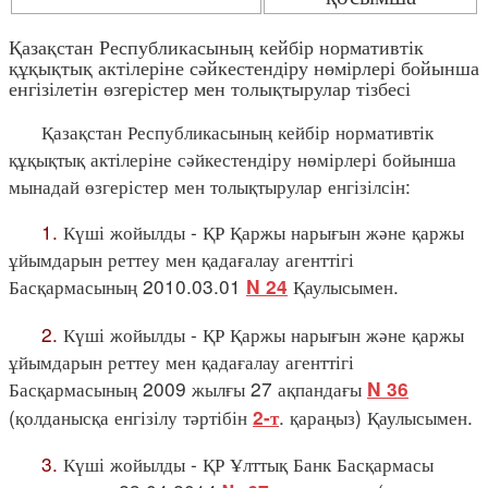
Қазақстан Республикасының кейбір нормативтік
құқықтық актілеріне сәйкестендіру нөмірлері бойынша
енгізілетін өзгерістер мен толықтырулар тізбесі
Қазақстан Республикасының кейбір нормативтік
құқықтық актілеріне сәйкестендіру нөмірлері бойынша
мынадай өзгерістер мен толықтырулар енгізілсін:
1.
Күші жойылды - ҚР Қаржы нарығын және қаржы
ұйымдарын реттеу мен қадағалау агенттігі
Басқармасының 2010.03.01
Қаулысымен.
N 24
2.
Күші жойылды - ҚР Қаржы нарығын және қаржы
ұйымдарын реттеу мен қадағалау агенттігі
Басқармасының 2009 жылғы 27 ақпандағы
N 36
(қолданысқа енгізілу тәртібін
. қараңыз) Қаулысымен.
2-т
3.
Күші жойылды - ҚР Ұлттық Банк Басқармасы