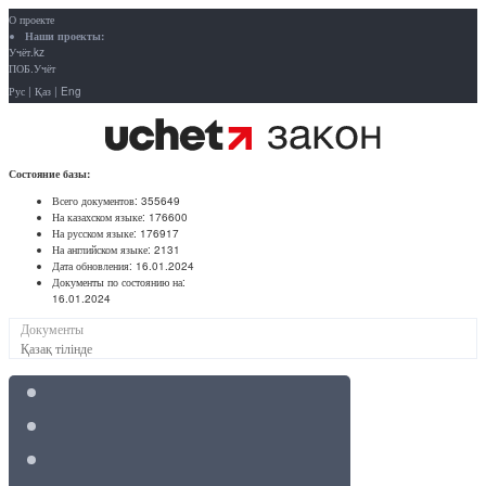
О проекте
Наши проекты:
Учёт.kz
ПОБ.Учёт
Рус
|
Қаз
|
Eng
Состояние базы:
Всего документов:
355649
На казахском языке:
176600
На русском языке:
176917
На английском языке:
2131
Дата обновления:
16.01.2024
Документы по состоянию на:
16.01.2024
Документы
Қазақ тілінде