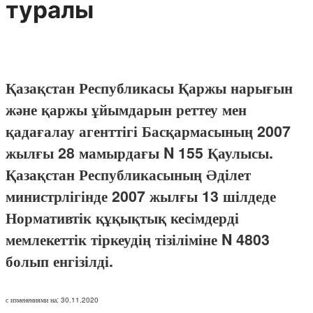
туралы
Қазақстан Республикасы Қаржы нарығын
және қаржы ұйымдарын реттеу мен
қадағалау агенттігі Басқармасының 2007
жылғы 28 мамырдағы N 155 Қаулысы.
Қазақстан Республикасының Әділет
министрлігінде 2007 жылғы 13 шілдеде
Нормативтік құқықтық кесімдерді
мемлекеттік тіркеудің тізіліміне N 4803
болып енгізілді.
с изменениями на: 30.11.2020