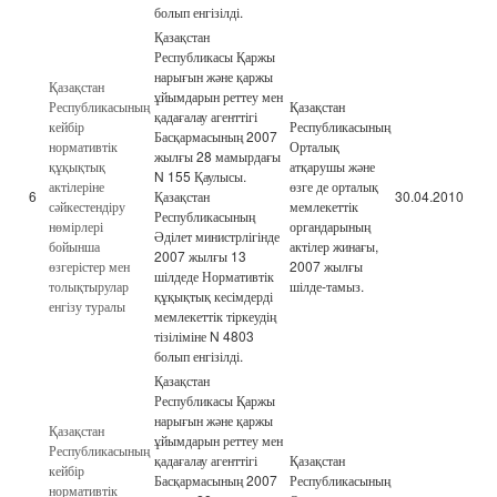
болып енгізілді.
Қазақстан
Республикасы Қаржы
нарығын және қаржы
Қазақстан
ұйымдарын реттеу мен
Республикасының
Қазақстан
қадағалау агенттігі
кейбір
Республикасының
Басқармасының 2007
нормативтік
Орталық
жылғы 28 мамырдағы
құқықтық
атқарушы және
N 155 Қаулысы.
актілеріне
өзге де орталық
6
Қазақстан
30.04.2010
сәйкестендіру
мемлекеттік
Республикасының
нөмірлері
органдарының
Әділет министрлігінде
бойынша
актілер жинағы,
2007 жылғы 13
өзгерістер мен
2007 жылғы
шілдеде Нормативтік
толықтырулар
шілде-тамыз.
құқықтық кесімдерді
енгізу туралы
мемлекеттік тіркеудің
тізіліміне N 4803
болып енгізілді.
Қазақстан
Республикасы Қаржы
нарығын және қаржы
Қазақстан
ұйымдарын реттеу мен
Республикасының
қадағалау агенттігі
Қазақстан
кейбір
Басқармасының 2007
Республикасының
нормативтік