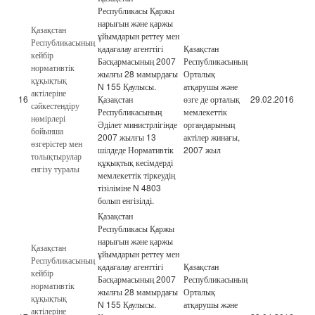
Республикасы Қаржы
нарығын және қаржы
Қазақстан
ұйымдарын реттеу мен
Республикасының
қадағалау агенттігі
Қазақстан
кейбір
Басқармасының 2007
Республикасының
нормативтік
жылғы 28 мамырдағы
Орталық
құқықтық
N 155 Қаулысы.
атқарушы және
актілеріне
16
Қазақстан
өзге де орталық
29.02.2016
сәйкестендіру
Республикасының
мемлекеттік
нөмірлері
Әділет министрлігінде
органдарының
бойынша
2007 жылғы 13
актілер жинағы,
өзгерістер мен
шілдеде Нормативтік
2007 жыл
толықтырулар
құқықтық кесімдерді
енгізу туралы
мемлекеттік тіркеудің
тізіліміне N 4803
болып енгізілді.
Қазақстан
Республикасы Қаржы
нарығын және қаржы
Қазақстан
ұйымдарын реттеу мен
Республикасының
қадағалау агенттігі
Қазақстан
кейбір
Басқармасының 2007
Республикасының
нормативтік
жылғы 28 мамырдағы
Орталық
құқықтық
N 155 Қаулысы.
атқарушы және
актілеріне