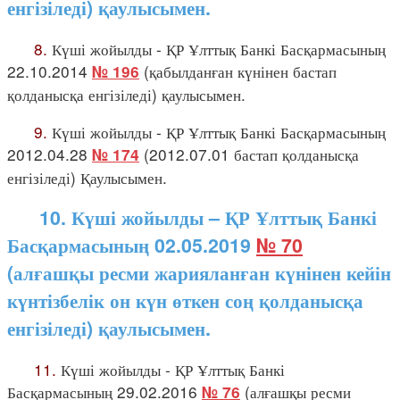
енгізіледі) қаулысымен.
8.
Күші жойылды - ҚР Ұлттық Банкі Басқармасының
22.10.2014
(қабылданған күнінен бастап
№ 196
қолданысқа енгізіледі) қаулысымен.
9.
Күші жойылды - ҚР Ұлттық Банкі Басқармасының
2012.04.28
(2012.07.01 бастап қолданысқа
№ 174
енгізіледі) Қаулысымен.
10. Күші жойылды – ҚР Ұлттық Банкі
Басқармасының 02.05.2019
№ 70
(алғашқы ресми жарияланған күнінен кейін
күнтізбелік он күн өткен соң қолданысқа
енгізіледі) қаулысымен.
11.
Күші жойылды - ҚР Ұлттық Банкі
Басқармасының 29.02.2016
(алғашқы ресми
№ 76