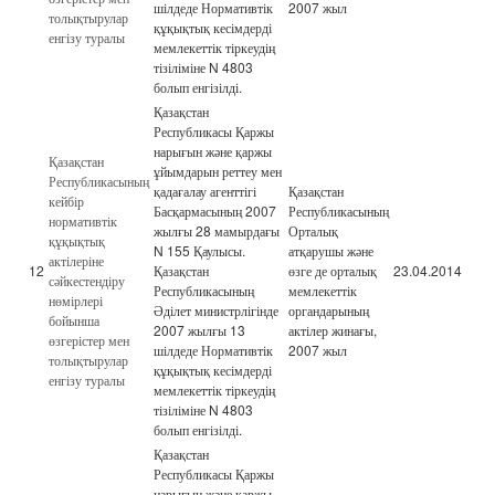
шілдеде Нормативтік
2007 жыл
толықтырулар
құқықтық кесімдерді
енгізу туралы
мемлекеттік тіркеудің
тізіліміне N 4803
болып енгізілді.
Қазақстан
Республикасы Қаржы
нарығын және қаржы
Қазақстан
ұйымдарын реттеу мен
Республикасының
қадағалау агенттігі
Қазақстан
кейбір
Басқармасының 2007
Республикасының
нормативтік
жылғы 28 мамырдағы
Орталық
құқықтық
N 155 Қаулысы.
атқарушы және
актілеріне
12
Қазақстан
өзге де орталық
23.04.2014
сәйкестендіру
Республикасының
мемлекеттік
нөмірлері
Әділет министрлігінде
органдарының
бойынша
2007 жылғы 13
актілер жинағы,
өзгерістер мен
шілдеде Нормативтік
2007 жыл
толықтырулар
құқықтық кесімдерді
енгізу туралы
мемлекеттік тіркеудің
тізіліміне N 4803
болып енгізілді.
Қазақстан
Республикасы Қаржы
нарығын және қаржы