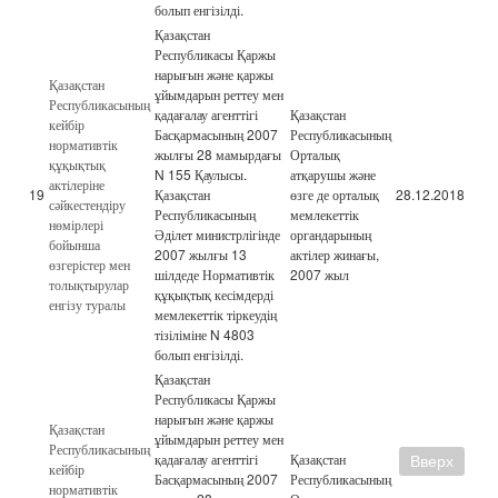
болып енгізілді.
Қазақстан
Республикасы Қаржы
нарығын және қаржы
Қазақстан
ұйымдарын реттеу мен
Республикасының
қадағалау агенттігі
Қазақстан
кейбір
Басқармасының 2007
Республикасының
нормативтік
жылғы 28 мамырдағы
Орталық
құқықтық
N 155 Қаулысы.
атқарушы және
актілеріне
19
Қазақстан
өзге де орталық
28.12.2018
сәйкестендіру
Республикасының
мемлекеттік
нөмірлері
Әділет министрлігінде
органдарының
бойынша
2007 жылғы 13
актілер жинағы,
өзгерістер мен
шілдеде Нормативтік
2007 жыл
толықтырулар
құқықтық кесімдерді
енгізу туралы
мемлекеттік тіркеудің
тізіліміне N 4803
болып енгізілді.
Қазақстан
Республикасы Қаржы
нарығын және қаржы
Қазақстан
ұйымдарын реттеу мен
Республикасының
қадағалау агенттігі
Қазақстан
Вверх
кейбір
Басқармасының 2007
Республикасының
нормативтік