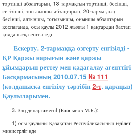
төртінші абзацтарын, 13-тармақтың төртінші, бесінші,
сегізінші, тоғызыншы абзацтарын, 20-тармақтың
бесінші, алтыншы, тоғызыншы, оныншы абзацтарын
қоспағанда, осы қаулы 2012 жылғы 1 қаңтардан бастап
қолданысқа енгізіледі.
Ескерту. 2-тармаққа өзгерту енгізілді -
ҚР Қаржы нарығын және қаржы
ұйымдарын реттеу мен қадағалау агенттігі
Басқармасының 2010.07.15
№ 111
(қолданысқа енгізілу тәртібін
2-т
. қараңыз)
Қаулыларымен.
3. Заң департаментi (Байсынов М.Б.):
1) осы қаулыны Қазақстан Республикасының Әдiлет
министрлiгiнде