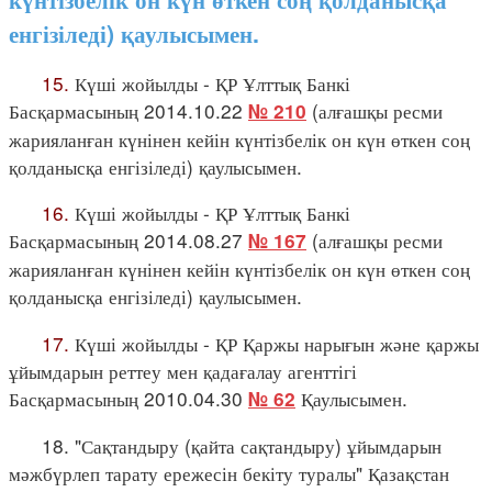
енгізіледі) қаулысымен.
15.
Күші жойылды - ҚР Ұлттық Банкі
Басқармасының 2014.10.22
(алғашқы ресми
№ 210
жарияланған күнінен кейін күнтізбелік он күн өткен соң
қолданысқа енгізіледі) қаулысымен.
16.
Күші жойылды - ҚР Ұлттық Банкі
Басқармасының 2014.08.27
(алғашқы ресми
№ 167
жарияланған күнінен кейін күнтізбелік он күн өткен соң
қолданысқа енгізіледі) қаулысымен.
17.
Күші жойылды - ҚР Қаржы нарығын және қаржы
ұйымдарын реттеу мен қадағалау агенттігі
Басқармасының 2010.04.30
Қаулысымен.
№ 62
18. "Сақтандыру (қайта сақтандыру) ұйымдарын
мәжбүрлеп тарату ережесін бекіту туралы" Қазақстан