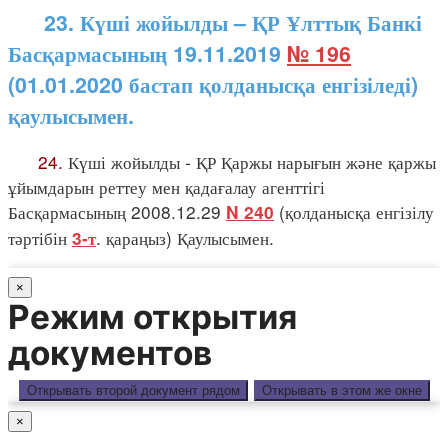
23. Күші жойылды – ҚР Ұлттық Банкі
Басқармасының 19.11.2019
№ 196
(01.01.2020 бастап қолданысқа енгізіледі)
қаулысымен.
24.
Күші жойылды - ҚР Қаржы нарығын және қаржы
ұйымдарын реттеу мен қадағалау агенттігі
Басқармасының 2008.12.29
(қолданысқа енгізілу
N 240
тәртібін
. қараңыз) Қаулысымен.
3-т
×
Режим открытия
документов
Открывать второй документ рядом
Открывать в этом же окне
×