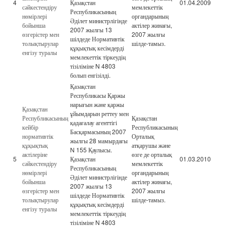
4
Қазақстан
01.04.2009
сәйкестендіру
мемлекеттік
Республикасының
нөмірлері
органдарының
Әділет министрлігінде
бойынша
актілер жинағы,
2007 жылғы 13
өзгерістер мен
2007 жылғы
шілдеде Нормативтік
толықтырулар
шілде-тамыз.
құқықтық кесімдерді
енгізу туралы
мемлекеттік тіркеудің
тізіліміне N 4803
болып енгізілді.
Қазақстан
Республикасы Қаржы
нарығын және қаржы
Қазақстан
ұйымдарын реттеу мен
Республикасының
Қазақстан
қадағалау агенттігі
кейбір
Республикасының
Басқармасының 2007
нормативтік
Орталық
жылғы 28 мамырдағы
құқықтық
атқарушы және
N 155 Қаулысы.
актілеріне
өзге де орталық
5
Қазақстан
01.03.2010
сәйкестендіру
мемлекеттік
Республикасының
нөмірлері
органдарының
Әділет министрлігінде
бойынша
актілер жинағы,
2007 жылғы 13
өзгерістер мен
2007 жылғы
шілдеде Нормативтік
толықтырулар
шілде-тамыз.
құқықтық кесімдерді
енгізу туралы
мемлекеттік тіркеудің
тізіліміне N 4803