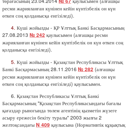
төрағасының 23.04.2014
қаулысымен (алғашқы
№ 67
ресми жарияланған күнінен кейін күнтізбелік он күн
өткен соң қолданысқа енгізіледі).
4.
Күші жойылды - ҚР Ұлттық Банкі Басқармасының
27.08.2013
қаулысымен (алғашқы ресми
№ 242
жарияланған күнінен кейін күнтізбелік он күн өткен соң
қолданысқа енгізіледі).
5.
Күші жойылды - Қазақстан Республикасы Ұлттық
Банкі Басқармасының 28.11.2016
(алғашқы
№ 282
ресми жарияланған күнінен кейін күнтізбелік он күн
өткен соң қолданысқа енгізіледі) қаулысымен.
6. Қазақстан Республикасы Ұлттық Банкі
Басқармасының "Қазақстан Республикасындағы бағалы
қағаздар рыногында төлем агентінің қызметін жүзеге
асыру ережесін бекіту туралы" 2003 жылғы 2
желтоқсандағы
қаулысына (Нормативтік құқықтық
N 409