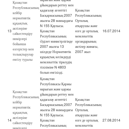
Қазақстан
ұйымдарын реттеу мен
Республикасының
қадағалау агенттігі
Қазақстан
кейбір
Басқармасының 2007
Республикасының
нормативтік
жылғы 28 мамырдағы
Орталық
құқықтық
N 155 Қаулысы.
атқарушы және
актілеріне
13
Қазақстан
өзге де орталық
16.07.2014
сәйкестендіру
Республикасының
мемлекеттік
нөмірлері
Әділет министрлігінде
органдарының
бойынша
2007 жылғы 13
актілер жинағы,
өзгерістер мен
шілдеде Нормативтік
2007 жыл
толықтырулар
құқықтық кесімдерді
енгізу туралы
мемлекеттік тіркеудің
тізіліміне N 4803
болып енгізілді.
Қазақстан
Республикасы Қаржы
нарығын және қаржы
Қазақстан
ұйымдарын реттеу мен
Республикасының
қадағалау агенттігі
Қазақстан
кейбір
Басқармасының 2007
Республикасының
нормативтік
жылғы 28 мамырдағы
Орталық
құқықтық
N 155 Қаулысы.
атқарушы және
актілеріне
14
Қазақстан
өзге де орталық
27.08.2014
сәйкестендіру
Республикасының
мемлекеттік
нөмірлері