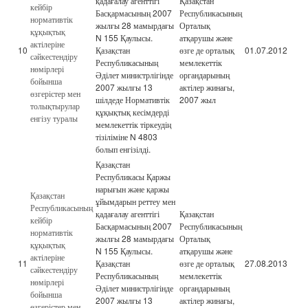
қадағалау агенттігі
Қазақстан
кейбір
Басқармасының 2007
Республикасының
нормативтік
жылғы 28 мамырдағы
Орталық
құқықтық
N 155 Қаулысы.
атқарушы және
актілеріне
10
Қазақстан
өзге де орталық
01.07.2012
сәйкестендіру
Республикасының
мемлекеттік
нөмірлері
Әділет министрлігінде
органдарының
бойынша
2007 жылғы 13
актілер жинағы,
өзгерістер мен
шілдеде Нормативтік
2007 жыл
толықтырулар
құқықтық кесімдерді
енгізу туралы
мемлекеттік тіркеудің
тізіліміне N 4803
болып енгізілді.
Қазақстан
Республикасы Қаржы
нарығын және қаржы
Қазақстан
ұйымдарын реттеу мен
Республикасының
қадағалау агенттігі
Қазақстан
кейбір
Басқармасының 2007
Республикасының
нормативтік
жылғы 28 мамырдағы
Орталық
құқықтық
N 155 Қаулысы.
атқарушы және
актілеріне
11
Қазақстан
өзге де орталық
27.08.2013
сәйкестендіру
Республикасының
мемлекеттік
нөмірлері
Әділет министрлігінде
органдарының
бойынша
2007 жылғы 13
актілер жинағы,
өзгерістер мен