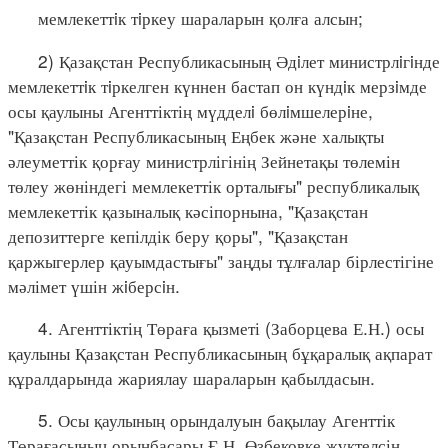
мемлекеттiк тiркеу шараларын қолға алсын;
2) Қазақстан Республикасының Әдiлет министрлiгiнде
мемлекеттiк тiркелген күннен бастап он күндiк мерзiмде
осы қаулыны Агенттіктің мүдделi бөлiмшелерiне,
"Қазақстан Республикасының Еңбек және халықты
әлеуметтік қорғау министрлігінің Зейнетақы төлемін
төлеу жөніндегі мемлекеттік орталығы" республикалық
мемлекеттік қазыналық кәсіпорнына, "Қазақстан
депозиттерге кепілдік беру қоры", "Қазақстан
қаржыгерлер қауымдастығы" заңды тұлғалар бірлестігіне
мәлімет үшін жiберсiн.
4. Агенттіктің Төраға қызметі (Заборцева Е.Н.) осы
қаулыны Қазақстан Республикасының бұқаралық ақпарат
құралдарында жариялау шараларын қабылдасын.
5. Осы қаулының орындалуын бақылау Агенттік
Төрағасының орынбасары Ғ.Н. Өзбековке жүктелсін.