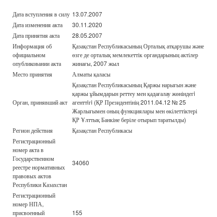
Дата вступления в силу
13.07.2007
Дата изменения акта
30.11.2020
Дата принятия акта
28.05.2007
Информация об
Қазақстан Республикасының Орталық атқарушы және
официальном
өзге де орталық мемлекеттік органдарының актілер
опубликовании акта
жинағы, 2007 жыл
Место принятия
Алматы қаласы
Қазақстан Республикасының Қаржы нарығын және
қаржы ұйымдарын реттеу мен қадағалау жөніндегi
Орган, принявший акт
агенттiгi (ҚР Президентінің 2011.04.12 № 25
Жарлығымен оның функциялары мен өкілеттіктері
ҚР Ұлттық Банкіне беріле отырып таратылды)
Регион действия
Қазақстан Республикасы
Регистрационный
номер акта в
Государственном
34060
реестре нормативных
правовых актов
Республики Казахстан
Регистрационный
номер НПА,
присвоенный
155