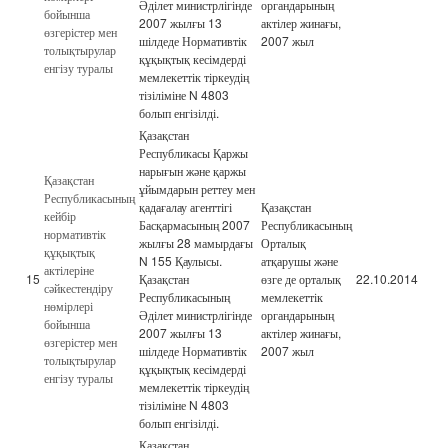
Әділет министрлігінде
органдарының
бойынша
2007 жылғы 13
актілер жинағы,
өзгерістер мен
шілдеде Нормативтік
2007 жыл
толықтырулар
құқықтық кесімдерді
енгізу туралы
мемлекеттік тіркеудің
тізіліміне N 4803
болып енгізілді.
Қазақстан
Республикасы Қаржы
нарығын және қаржы
Қазақстан
ұйымдарын реттеу мен
Республикасының
қадағалау агенттігі
Қазақстан
кейбір
Басқармасының 2007
Республикасының
нормативтік
жылғы 28 мамырдағы
Орталық
құқықтық
N 155 Қаулысы.
атқарушы және
актілеріне
15
Қазақстан
өзге де орталық
22.10.2014
сәйкестендіру
Республикасының
мемлекеттік
нөмірлері
Әділет министрлігінде
органдарының
бойынша
2007 жылғы 13
актілер жинағы,
өзгерістер мен
шілдеде Нормативтік
2007 жыл
толықтырулар
құқықтық кесімдерді
енгізу туралы
мемлекеттік тіркеудің
тізіліміне N 4803
болып енгізілді.
Қазақстан