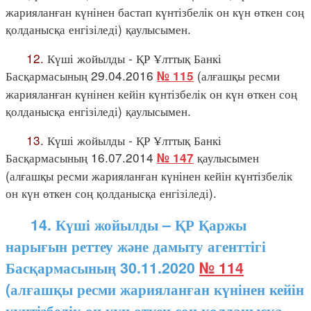
жарияланған күнінен бастап күнтізбелік он күн өткен соң
қолданысқа енгізіледі) қаулысымен.
12.
Күші жойылды - ҚР Ұлттық Банкі
Басқармасының 29.04.2016
(алғашқы ресми
№ 115
жарияланған күнінен кейін күнтізбелік он күн өткен соң
қолданысқа енгізіледі) қаулысымен.
13.
Күші жойылды - ҚР Ұлттық Банкі
Басқармасының 16.07.2014
қаулысымен
№ 147
(алғашқы ресми жарияланған күнінен кейін күнтізбелік
он күн өткен соң қолданысқа енгізіледі).
14. Күші жойылды – ҚР Қаржы
нарығын реттеу және дамыту агенттігі
Басқармасының 30.11.2020
№ 114
(алғашқы ресми жарияланған күнінен кейін
күнтізбелік он күн өткен соң қолданысқа