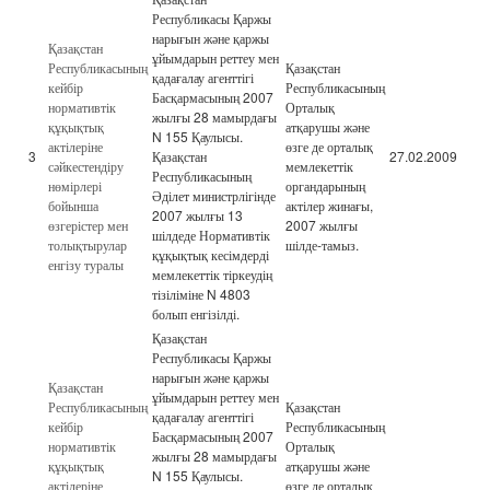
Республикасы Қаржы
нарығын және қаржы
Қазақстан
ұйымдарын реттеу мен
Республикасының
Қазақстан
қадағалау агенттігі
кейбір
Республикасының
Басқармасының 2007
нормативтік
Орталық
жылғы 28 мамырдағы
құқықтық
атқарушы және
N 155 Қаулысы.
актілеріне
өзге де орталық
3
Қазақстан
27.02.2009
сәйкестендіру
мемлекеттік
Республикасының
нөмірлері
органдарының
Әділет министрлігінде
бойынша
актілер жинағы,
2007 жылғы 13
өзгерістер мен
2007 жылғы
шілдеде Нормативтік
толықтырулар
шілде-тамыз.
құқықтық кесімдерді
енгізу туралы
мемлекеттік тіркеудің
тізіліміне N 4803
болып енгізілді.
Қазақстан
Республикасы Қаржы
нарығын және қаржы
Қазақстан
ұйымдарын реттеу мен
Республикасының
Қазақстан
қадағалау агенттігі
кейбір
Республикасының
Басқармасының 2007
нормативтік
Орталық
жылғы 28 мамырдағы
құқықтық
атқарушы және
N 155 Қаулысы.
актілеріне
өзге де орталық