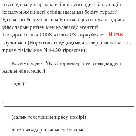
өтуге қосылу шартына екінші деңгейдегі банктердің
қосылуы жөніндегі өтініш нысанын бекіту туралы"
Қазақстан Республикасы Қаржы нарығын және қаржы
ұйымдарын реттеу мен қадағалау агенттігі
Басқармасының 2006 жылғы 23 қыркүйектегі
N 216
қаулысына (Нормативтік құқықтық актілерді мемлекеттік
тіркеу тізілімінде N 4430 тіркелген):
Қосымшадағы "(Кәсіпорындар мен ұйымдардың
жалпы жіктемедегі
коды)"
"___________________________________________
(салық төлеушінің тіркеу нөмірі)
деген жолдар алынып тасталсын.