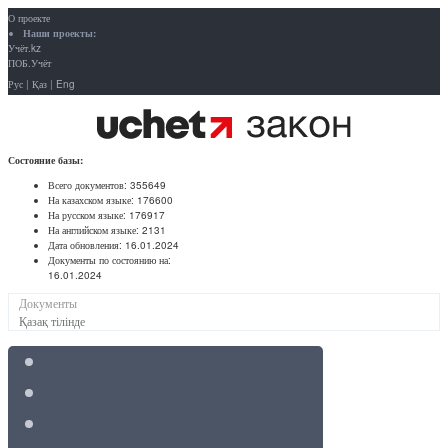
О проекте
Наши проекты:
Учёт.kz
ПОБ.Учёт
Рус
|
Қаз
|
Eng
Состояние базы:
Всего документов:
355649
На казахском языке:
176600
На русском языке:
176917
На английском языке:
2131
Дата обновления:
16.01.2024
Документы по состоянию на:
16.01.2024
Документы
Қазақ тілінде