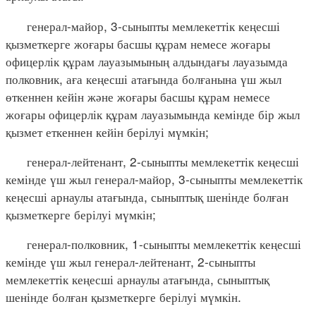
генерал-майор, 3-сыныпты мемлекеттік кеңесші
қызметкерге жоғары басшы құрам немесе жоғары
офицерлік құрам лауазымының алдындағы лауазымда
полковник, аға кеңесші атағында болғанына үш жыл
өткеннен кейін және жоғары басшы құрам немесе
жоғары офицерлік құрам лауазымында кемінде бір жыл
қызмет еткеннен кейін берілуі мүмкін;
генерал-лейтенант, 2-сыныпты мемлекеттік кеңесші
кемінде үш жыл генерал-майор, 3-сыныпты мемлекеттік
кеңесші арнаулы атағында, сыныптық шенінде болған
қызметкерге берілуі мүмкін;
генерал-полковник, 1-сыныпты мемлекеттік кеңесші
кемінде үш жыл генерал-лейтенант, 2-сыныпты
мемлекеттік кеңесші арнаулы атағында, сыныптық
шенінде болған қызметкерге берілуі мүмкін.