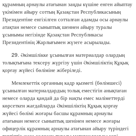
құрамның арнаулы атағынан заңды күшіне енген айыптау
үкімімен айыру соттың Қазақстан Республикасының
Президентіне енгізілген сотталған адамды осы арнаулы
атақтан немесе сыныптық шеннен айыру туралы
ұсынымы негізінде Қазақстан Республикасы
Президентінің Жарлығымен жүзеге асырылады.
29. Әкімшілікке ұсынылған материалдар олардың
толықтығына тексеру жүргізу үшін Әкімшіліктің Құқық
қорғау жүйесі бөліміне жіберіледі.
Мемлекеттік органның кадр қызметі (бөлімшесі)
ұсынылған материалдардың толық еместігін анықтаған
немесе оларда қандай да бір нақты емес мәліметтерді
көрсеткен жағдайларда Әкімшіліктің Құқық қорғау
жүйесі бөлімі жоғары басшы құрамның арнаулы
атағынан немесе сыныптық шенінен немесе жоғары
офицерлік құрамның арнаулы атағынан айыру түріндегі
тәртіптік жаза қолдану туралы материалдарды кері