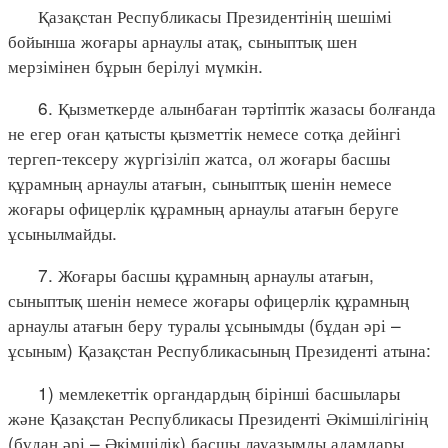
Қазақстан Республикасы Президентінің шешімі
бойынша жоғары арнаулы атақ, сыныптық шен
мерзімінен бұрын берілуі мүмкін.
6. Қызметкерде алынбаған тәртiптiк жазасы болғанда
не егер оған қатысты қызметтік немесе сотқа дейінгі
тергеп-тексеру жүргізіліп жатса, ол жоғары басшы
құрамның арнаулы атағын, сыныптық шенін немесе
жоғары офицерлік құрамның арнаулы атағын беруге
ұсынылмайды.
7. Жоғары басшы құрамның арнаулы атағын,
сыныптық шенін немесе жоғары офицерлік құрамның
арнаулы атағын беру туралы ұсынымды (бұдан әрі –
ұсыным) Қазақстан Республикасының Президенті атына:
1) мемлекеттік органдардың бірінші басшылары
және Қазақстан Республикасы Президенті Әкімшілігінің
(бұдан әрі – Әкімшілік) басшы лауазымды адамдары