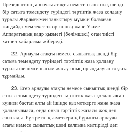
Президентінің арнаулы атақты немесе сыныптық шенді
бір сатыға төмендету түріндегі тәртіптік жаза қолдану
туралы Жарлығымен таныстыру мүмкін болмаған
жағдайда мемлекеттік органның және Үкімет
Аппаратының кадр қызметі (бөлімшесі) оған тиісті
хатпен хабарлама жібереді.
22. Арнаулы атақты немесе сыныптық шенді бір
сатыға төмендету түріндегі тәртіптік жаза қолдану
туралы шешімге шағым жасау оның орындалуын тоқтата
тұрмайды.
23. Егер арнаулы атақты немесе сыныптық шенді бір
сатыға төмендету түріндегі тәртіптік жаза қолданылған
күннен бастап алты ай ішінде қызметкерге жаңа жаза
қолданылмаса, онда оның тәртіптік жазасы жоқ деп
саналады. Бұл ретте қызметкердің бұрынғы арнаулы
атағы немесе сыныптық шені қалпына келтірілді деп
саналмайды.