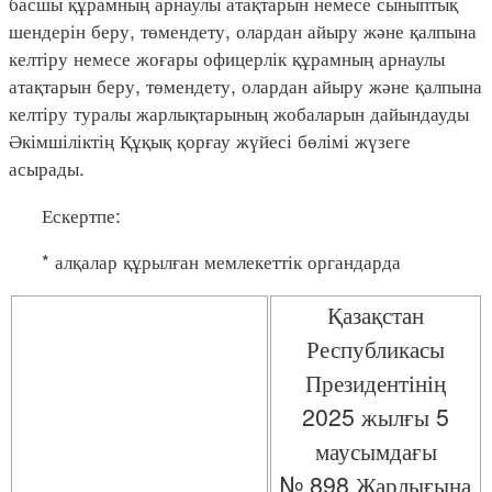
басшы құрамның арнаулы атақтарын немесе сыныптық
шендерін беру, төмендету, олардан айыру және қалпына
келтіру немесе жоғары офицерлік құрамның арнаулы
атақтарын беру, төмендету, олардан айыру және қалпына
келтіру туралы жарлықтарының жобаларын дайындауды
Әкімшіліктің Құқық қорғау жүйесі бөлімі жүзеге
асырады.
Ескертпе:
* алқалар құрылған мемлекеттік органдарда
Қазақстан
Республикасы
Президентінің
2025 жылғы 5
маусымдағы
№ 898 Жарлығына