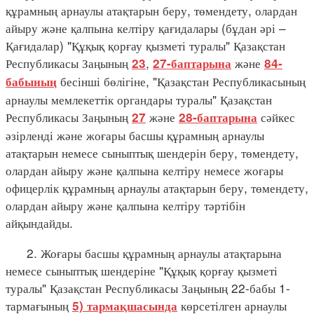
құрамның арнаулы атақтарын беру, төмендету, олардан
айыру және қалпына келтіру қағидалары (бұдан әрі –
Қағидалар) "Құқық қорғау қызметі туралы" Қазақстан
Республикасы Заңының
,
және
23
27-баптарына
84-
бесінші бөлігіне, "Қазақстан Республикасының
бабының
арнаулы мемлекеттік органдары туралы" Қазақстан
Республикасы Заңының
және
сәйкес
27
28-баптарына
әзірленді және жоғары басшы құрамның арнаулы
атақтарын немесе сыныптық шендерін беру, төмендету,
олардан айыру және қалпына келтіру немесе жоғары
офицерлік құрамның арнаулы атақтарын беру, төмендету,
олардан айыру және қалпына келтіру тәртібін
айқындайды.
2. Жоғары басшы құрамның арнаулы атақтарына
немесе сыныптық шендеріне "Құқық қорғау қызметі
туралы" Қазақстан Республикасы Заңының 22-бабы 1-
тармағының
көрсетілген арнаулы
5) тармақшасында