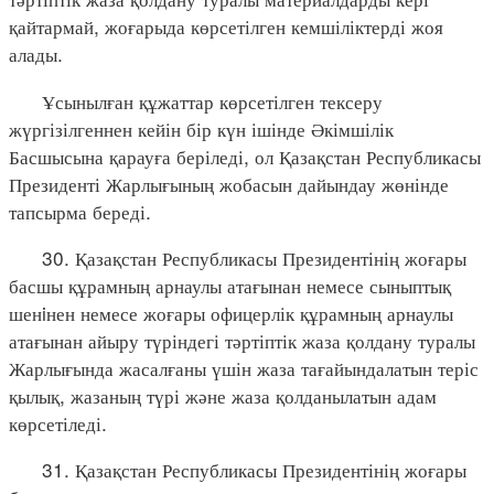
қайтармай, жоғарыда көрсетілген кемшіліктерді жоя
алады.
Ұсынылған құжаттар көрсетілген тексеру
жүргізілгеннен кейін бір күн ішінде Әкімшілік
Басшысына қарауға беріледі, ол Қазақстан Республикасы
Президенті Жарлығының жобасын дайындау жөнінде
тапсырма береді.
30. Қазақстан Республикасы Президентінің жоғары
басшы құрамның арнаулы атағынан немесе сыныптық
шенiнен немесе жоғары офицерлік құрамның арнаулы
атағынан айыру түріндегі тәртіптік жаза қолдану туралы
Жарлығында жасалғаны үшін жаза тағайындалатын теріс
қылық, жазаның түрі және жаза қолданылатын адам
көрсетіледі.
31. Қазақстан Республикасы Президентінің жоғары