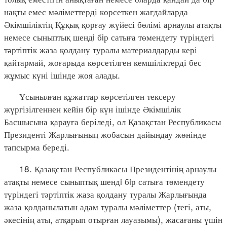
нақты емес мәліметтерді көрсеткен жағдайларда
Әкімшіліктің Құқық қорғау жүйесі бөлімі арнаулы атақты
немесе сыныптық шендi бiр сатыға төмендету түріндегі
тәртіптік жаза қолдану туралы материалдарды кері
қайтармай, жоғарыда көрсетілген кемшіліктерді бес
жұмыс күні ішінде жоя алады.
Ұсынылған құжаттар көрсетілген тексеру
жүргізілгеннен кейін бір күн ішінде Әкімшілік
Басшысына қарауға беріледі, ол Қазақстан Республикасы
Президенті Жарлығының жобасын дайындау жөнінде
тапсырма береді.
18. Қазақстан Республикасы Президентінің арнаулы
атақты немесе сыныптық шендi бiр сатыға төмендету
түріндегі тәртіптік жаза қолдану туралы Жарлығында
жаза қолданылатын адам туралы мәліметтер (тегі, аты,
әкесінің аты, атқарып отырған лауазымы), жасағаны үшін