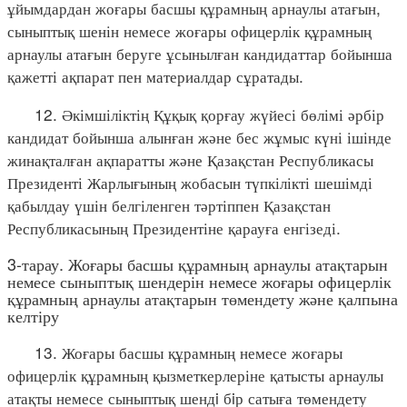
ұйымдардан жоғары басшы құрамның арнаулы атағын,
сыныптық шенін немесе жоғары офицерлік құрамның
арнаулы атағын беруге ұсынылған кандидаттар бойынша
қажетті ақпарат пен материалдар сұратады.
12. Әкімшіліктің Құқық қорғау жүйесі бөлімі әрбір
кандидат бойынша алынған және бес жұмыс күні ішінде
жинақталған ақпаратты және Қазақстан Республикасы
Президенті Жарлығының жобасын түпкілікті шешімді
қабылдау үшін белгіленген тәртіппен Қазақстан
Республикасының Президентіне қарауға енгізеді.
3-тарау. Жоғары басшы құрамның арнаулы атақтарын
немесе сыныптық шендерін немесе жоғары офицерлік
құрамның арнаулы атақтарын төмендету және қалпына
келтіру
13. Жоғары басшы құрамның немесе жоғары
офицерлік құрамның қызметкерлеріне қатысты арнаулы
атақты немесе сыныптық шендi бiр сатыға төмендету