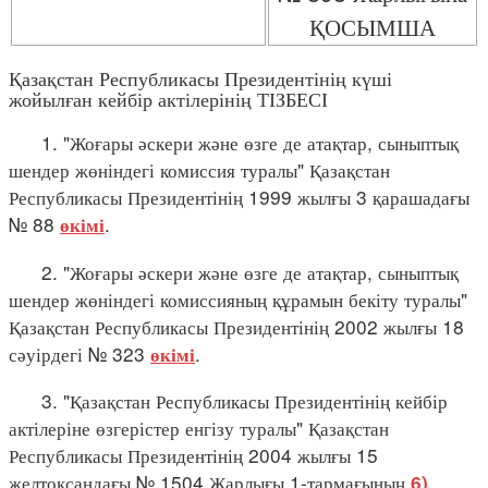
ҚОСЫМША
Қазақстан Республикасы Президентінің күші
жойылған кейбір актілерінің ТІЗБЕСІ
1. "Жоғары әскери және өзге де атақтар, сыныптық
шендер жөніндегі комиссия туралы" Қазақстан
Республикасы Президентінің 1999 жылғы 3 қарашадағы
№ 88
.
өкімі
2. "Жоғары әскери және өзге де атақтар, сыныптық
шендер жөніндегі комиссияның құрамын бекіту туралы"
Қазақстан Республикасы Президентінің 2002 жылғы 18
сәуірдегі № 323
.
өкімі
3. "Қазақстан Республикасы Президентінің кейбір
актілеріне өзгерістер енгізу туралы" Қазақстан
Республикасы Президентінің 2004 жылғы 15
желтоқсандағы № 1504 Жарлығы 1-тармағының
6)