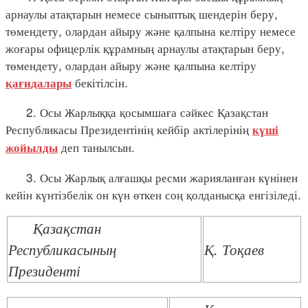
арнаулы атақтарын немесе сыныптық шендерін беру,
төмендету, олардан айыру және қалпына келтіру немесе
жоғары офицерлік құрамның арнаулы атақтарын беру,
төмендету, олардан айыру және қалпына келтіру
бекітілсін.
қағидалары
2. Осы Жарлыққа қосымшаға сәйкес Қазақстан
Республикасы Президентінің кейбір актілерінің
күші
деп танылсын.
жойылды
3. Осы Жарлық алғашқы ресми жарияланған күнінен
кейін күнтізбелік он күн өткен соң қолданысқа енгізіледі.
Қазақстан
Республикасының
Қ. Тоқаев
Президенті