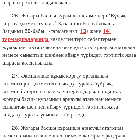
шарасы ретінде қолданылады.
26. Жоғары басшы құрамның қызметкері "Құқық
қорғау қызметі туралы" Қазақстан Республикасы
Заңының 80-бабы 1-тармағының
және
13)
14)
көзделген теріс себептермен
тармақшаларында
жұмыстан шығарылғанда оған қатысты арнаулы атағынан
немесе сыныптық шенінен айыру түріндегі тәртіптік жаза
шарасы қолданылады.
27. Әкімшілікке құқық қорғау органының
қызметкерін қызметтен шығару туралы бұйрық,
қызметтік тергеп-тексеру материалдары, сондай-ақ
жоғары басшы құрамның арнаулы атағынан немесе
сыныптық шенiнен айыру түріндегі тәртіптік жаза
қолдану туралы ұсыным жіберіледі.
28. Жоғары басшы құрамның арнаулы атағынан
немесе сыныптық шенінен немесе жоғары офицерлік