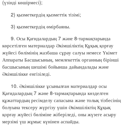
(үзінді көшірмесі);
2) қызметкердің қызметтік тізімі;
3) қызметкердің өмірбаяны.
9. Осы Қағидалардың 7 және 8-тармақтарында
көрсетілген материалдар Әкімшіліктің Құқық қорғау
жүйесі бөлімінің жазбаша сұрау салуы немесе Үкімет
Аппараты Басшысының, мемлекеттік органның бірінші
басшысының шешімі бойынша дайындалады және
Әкімшілікке енгізіледі.
10. Әкімшілікке ұсынылған материалдар осы
Қағидалардың 7 және 8-тармақтарында көзделген
құжаттардың ресімделу сапасына және толық тізбесінің
болуына тексеру жүргізу үшін Әкімшіліктің Құқық
қорғау жүйесі бөліміне жіберіледі, оны жүзеге асыру
мерзімі үш жұмыс күнінен аспайды.