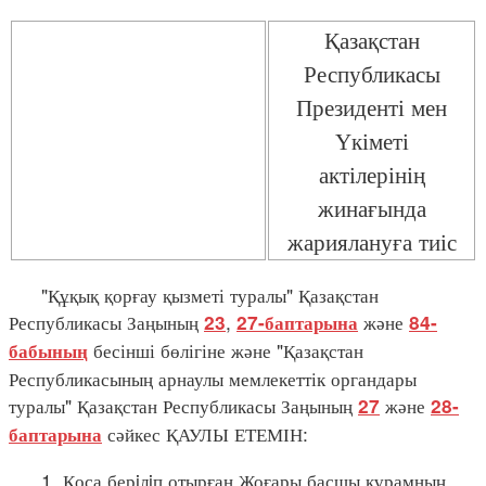
Қазақстан
Республикасы
Президенті мен
Үкіметі
актілерінің
жинағында
жариялануға тиіс
"Құқық қорғау қызметі туралы" Қазақстан
Республикасы Заңының
,
және
23
27-баптарына
84-
бесінші бөлігіне және "Қазақстан
бабының
Республикасының арнаулы мемлекеттік органдары
туралы" Қазақстан Республикасы Заңының
және
27
28-
сәйкес ҚАУЛЫ ЕТЕМІН:
баптарына
1. Қоса берiлiп отырған Жоғары басшы құрамның