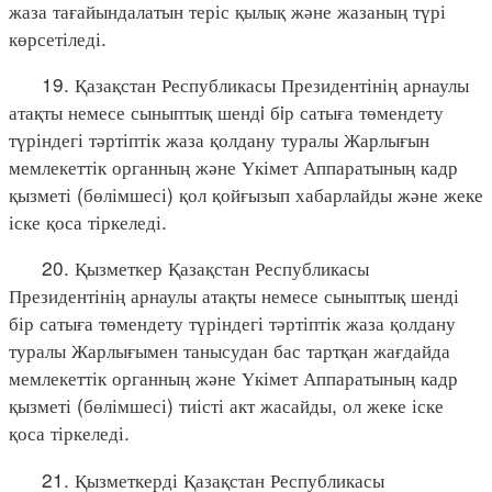
жаза тағайындалатын теріс қылық және жазаның түрі
көрсетіледі.
19. Қазақстан Республикасы Президентінің арнаулы
атақты немесе сыныптық шендi бiр сатыға төмендету
түріндегі тәртіптік жаза қолдану туралы Жарлығын
мемлекеттік органның және Үкімет Аппаратының кадр
қызметі (бөлімшесі) қол қойғызып хабарлайды және жеке
іске қоса тіркеледі.
20. Қызметкер Қазақстан Республикасы
Президентінің арнаулы атақты немесе сыныптық шенді
бір сатыға төмендету түріндегі тәртіптік жаза қолдану
туралы Жарлығымен танысудан бас тартқан жағдайда
мемлекеттік органның және Үкімет Аппаратының кадр
қызметі (бөлімшесі) тиісті акт жасайды, ол жеке іске
қоса тіркеледі.
21. Қызметкерді Қазақстан Республикасы