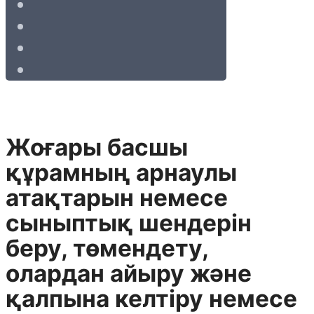
Жоғары басшы
құрамның арнаулы
атақтарын немесе
сыныптық шендерін
беру, төмендету,
олардан айыру және
қалпына келтіру немесе