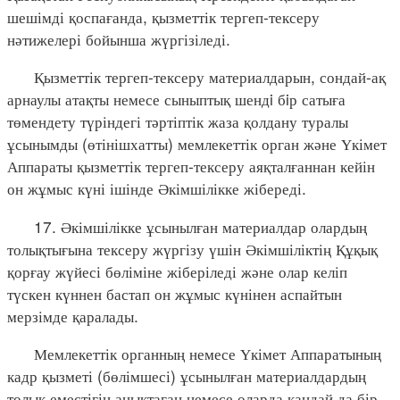
шешімді қоспағанда, қызметтік тергеп-тексеру
нәтижелері бойынша жүргізіледі.
Қызметтік тергеп-тексеру материалдарын, сондай-ақ
арнаулы атақты немесе сыныптық шендi бiр сатыға
төмендету түріндегі тәртіптік жаза қолдану туралы
ұсынымды (өтінішхатты) мемлекеттік орган және Үкімет
Аппараты қызметтік тергеп-тексеру аяқталғаннан кейін
он жұмыс күні ішінде Әкімшілікке жібереді.
17. Әкімшілікке ұсынылған материалдар олардың
толықтығына тексеру жүргізу үшін Әкімшіліктің Құқық
қорғау жүйесі бөліміне жіберіледі және олар келіп
түскен күннен бастап он жұмыс күнінен аспайтын
мерзімде қаралады.
Мемлекеттік органның немесе Үкімет Аппаратының
кадр қызметі (бөлімшесі) ұсынылған материалдардың
толық еместігін анықтаған немесе оларда қандай да бір