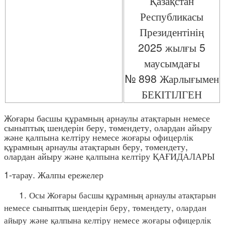
Қазақстан
Республикасы
Президентінің
2025 жылғы 5
маусымдағы
№ 898 Жарлығымен
БЕКІТІЛГЕН
Жоғары басшы құрамның арнаулы атақтарын немесе
сыныптық шендерін беру, төмендету, олардан айыру
және қалпына келтіру немесе жоғары офицерлік
құрамның арнаулы атақтарын беру, төмендету,
олардан айыру және қалпына келтіру ҚАҒИДАЛАРЫ
1-тарау. Жалпы ережелер
1. Осы Жоғары басшы құрамның арнаулы атақтарын
немесе сыныптық шендерін беру, төмендету, олардан
айыру және қалпына келтіру немесе жоғары офицерлік