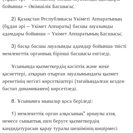
бойынша – Әкімшілік Басшысы;
2) Қазақстан Республикасы Үкіметі Аппаратының
(бұдан әрі – Үкімет Аппараты) басшы лауазымды
адамдары бойынша – Үкімет Аппаратының Басшысы;
3) басқа басшы лауазымды адамдар бойынша тиісті
мемлекеттік органның бірінші басшысы енгізеді.
Ұсынымда қызметкердің кәсіптік және жеке
қасиеттері, атқарып отырған лауазымындағы қызмет
әрекетінің негізгі көрсеткіштері (тағайындалған кезден
бастап динамикамен) көрсетіледі.
8. Ұсынымға мыналар қоса беріледі:
1) мемлекеттік орган алқасының* арнаулы атақ
немесе сыныптық шен беруге қызметкердің
кандидатурасын қарау туралы шешімінің көшірмесі