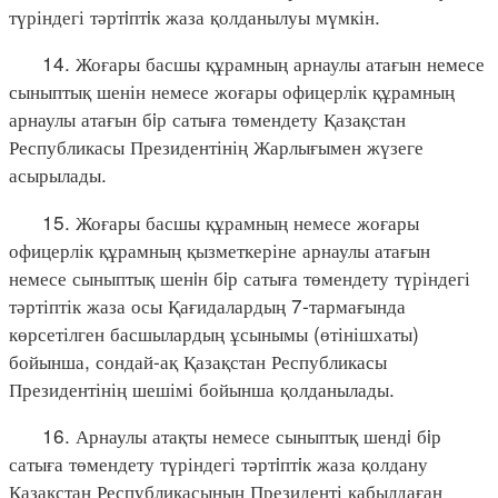
түріндегі тәртiптiк жаза қолданылуы мүмкін.
14. Жоғары басшы құрамның арнаулы атағын немесе
сыныптық шенін немесе жоғары офицерлік құрамның
арнаулы атағын бiр сатыға төмендету Қазақстан
Республикасы Президентінің Жарлығымен жүзеге
асырылады.
15. Жоғары басшы құрамның немесе жоғары
офицерлік құрамның қызметкеріне арнаулы атағын
немесе сыныптық шенiн бiр сатыға төмендету түріндегі
тәртіптік жаза осы Қағидалардың 7-тармағында
көрсетілген басшылардың ұсынымы (өтінішхаты)
бойынша, сондай-ақ Қазақстан Республикасы
Президентінің шешімі бойынша қолданылады.
16. Арнаулы атақты немесе сыныптық шендi бiр
сатыға төмендету түріндегі тәртiптiк жаза қолдану
Қазақстан Республикасының Президенті қабылдаған