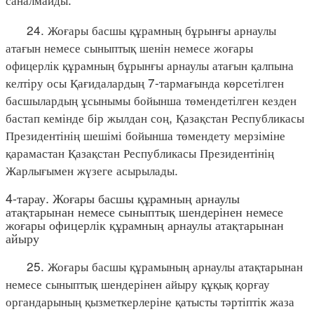
24. Жоғары басшы құрамның бұрынғы арнаулы
атағын немесе сыныптық шенін немесе жоғары
офицерлік құрамның бұрынғы арнаулы атағын қалпына
келтіру осы Қағидалардың 7-тармағында көрсетілген
басшылардың ұсынымы бойынша төмендетілген кезден
бастап кемінде бір жылдан соң, Қазақстан Республикасы
Президентінің шешімі бойынша төмендету мерзіміне
қарамастан Қазақстан Республикасы Президентінің
Жарлығымен жүзеге асырылады.
4-тарау. Жоғары басшы құрамның арнаулы
атақтарынан немесе сыныптық шендерінен немесе
жоғары офицерлік құрамның арнаулы атақтарынан
айыру
25. Жоғары басшы құрамының арнаулы атақтарынан
немесе сыныптық шендерінен айыру құқық қорғау
органдарының қызметкерлеріне қатысты тәртіптік жаза