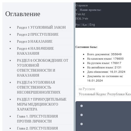
О проекте
Наши проекты:
Оглавление
Учёт.kz
ПОБ.Учёт
Рус
|
Қаз
|
Eng
Раздел 1 УГОЛОВНЫЙ ЗАКОН
Раздел 2 ПРЕСТУПЛЕНИЕ
Раздел 3 НАКАЗАНИЕ
Состояние базы:
Раздел 4 НАЗНАЧЕНИЕ
НАКАЗАНИЯ
Всего документов:
355649
На казахском языке:
176600
РАЗДЕЛ 5 ОСВОБОЖДЕНИЕ ОТ
На русском языке:
176917
УГОЛОВНОЙ
На английском языке:
2131
ОТВЕТСТВЕННОСТИ И
Дата обновления:
16.01.2024
НАКАЗАНИЯ
Документы по состоянию на:
16.01.2024
РАЗДЕЛ 6 УГОЛОВНАЯ
ОТВЕТСТВЕННОСТЬ
на Русском
НЕСОВЕРШЕННОЛЕТНИХ
Уголовный Кодекс Республики Каз
РАЗДЕЛ 7 ПРИНУДИТЕЛЬНЫЕ
МЕРЫ МЕДИЦИНСКОГО
ХАРАКТЕРА
Глава 1. ПРЕСТУПЛЕНИЯ
ПРОТИВ ЛИЧНОСТИ
Глава 2. ПРЕСТУПЛЕНИЯ