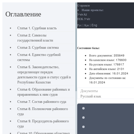
О проекте
Наши проекты:
Оглавление
Учёт.kz
ПОБ.Учёт
Рус
|
Қаз
|
Eng
Статья 1. Судебная власть
Статья 2. Символы
государственной власти
Статья 3. Судебная система
Состояние базы:
Статья 4. Единство судебной
Всего документов:
355649
системы
На казахском языке:
176600
На русском языке:
176917
Статья 5. Законодательство,
На английском языке:
2131
определяющее порядок
Дата обновления:
16.01.2024
деятельности судов и статус судей в
Документы по состоянию на:
Республике Казахстан
16.01.2024
Статья 6. Образование районных и
Документы
приравненных к ним судов
Русский язык
Статья 7. Состав районного суда
Статья 8. Полномочия районного
суда
Статья 9. Председатель районного
суда
Статья 10. Образование областных