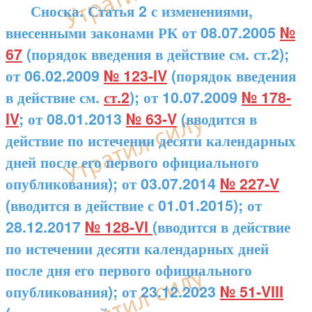
Сноска. Статья 2 с изменениями,
внесенными законами РК от 08.07.2005
№
67
(порядок введения в действие см. ст.2);
от 06.02.2009
№ 123-IV
(порядок введения
в действие см.
ст.2
); от 10.07.2009
№ 178-
IV
; от 08.01.2013
№ 63-V
(вводится в
действие по истечении десяти календарных
дней после его первого официального
опубликования); от 03.07.2014
№ 227-V
(вводится в действие с 01.01.2015); от
28.12.2017
№ 128-VI
(вводится в действие
по истечении десяти календарных дней
после дня его первого официального
опубликования); от 23.12.2023
№ 51-VIII