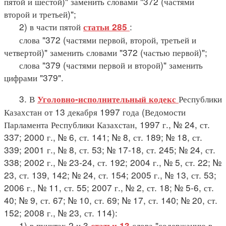
пятой и шестой)" заменить словами "372 (частями
второй и третьей)";
2) в части пятой
:
статьи 285
слова "372 (частями первой, второй, третьей и
четвертой)" заменить словами "372 (частью первой)";
слова "379 (частями первой и второй)" заменить
цифрами "379".
3. В
Республики
Уголовно-исполнительный кодекс
Казахстан от 13 декабря 1997 года (Ведомости
Парламента Республики Казахстан, 1997 г., № 24, ст.
337; 2000 г., № 6, ст. 141; № 8, ст. 189; № 18, ст.
339; 2001 г., № 8, ст. 53; № 17-18, ст. 245; № 24, ст.
338; 2002 г., № 23-24, ст. 192; 2004 г., № 5, ст. 22; №
23, ст. 139, 142; № 24, ст. 154; 2005 г., № 13, ст. 53;
2006 г., № 11, ст. 55; 2007 г., № 2, ст. 18; № 5-6, ст.
40; № 9, ст. 67; № 10, ст. 69; № 17, ст. 140; № 20, ст.
152; 2008 г., № 23, ст. 114):
1) в пунктах 2 и 3
слова "содержанию в
статьи 13