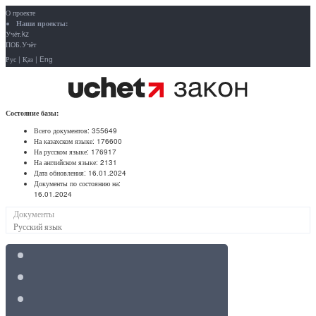
О проекте
Наши проекты:
Учёт.kz
ПОБ.Учёт
Рус
|
Қаз
|
Eng
Состояние базы:
Всего документов:
355649
На казахском языке:
176600
На русском языке:
176917
На английском языке:
2131
Дата обновления:
16.01.2024
Документы по состоянию на:
16.01.2024
Документы
Русский язык