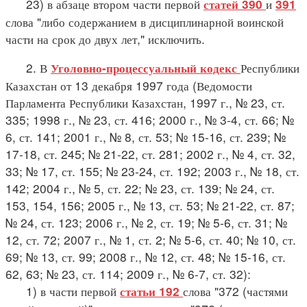
23) в абзаце втором части первой
и
статей 390
391
слова "либо содержанием в дисциплинарной воинской
части на срок до двух лет," исключить.
2. В
Республики
Уголовно-процессуальный кодекс
Казахстан от 13 декабря 1997 года (Ведомости
Парламента Республики Казахстан, 1997 г., № 23, ст.
335; 1998 г., № 23, ст. 416; 2000 г., № 3-4, ст. 66; №
6, ст. 141; 2001 г., № 8, ст. 53; № 15-16, ст. 239; №
17-18, ст. 245; № 21-22, ст. 281; 2002 г., № 4, ст. 32,
33; № 17, ст. 155; № 23-24, ст. 192; 2003 г., № 18, ст.
142; 2004 г., № 5, ст. 22; № 23, ст. 139; № 24, ст.
153, 154, 156; 2005 г., № 13, ст. 53; № 21-22, ст. 87;
№ 24, ст. 123; 2006 г., № 2, ст. 19; № 5-6, ст. 31; №
12, ст. 72; 2007 г., № 1, ст. 2; № 5-6, ст. 40; № 10, ст.
69; № 13, ст. 99; 2008 г., № 12, ст. 48; № 15-16, ст.
62, 63; № 23, ст. 114; 2009 г., № 6-7, ст. 32):
1) в части первой
слова "372 (частями
статьи 192