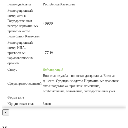
Регион действия
Республика Казахстан
Регистрационный
номер акта в
Государственном
46936
реестре нормативных
правовых актов
Республики Казахстан
Регистрационный
номер НПА,
присвоенный
177-IV
нормотворческим
органом
Статус
Действующий
Воинская служба и воинская дисциплина. Военная
пpисяга. Судопpоизводство Нормативные правовые
Сфера правоотношений
акты: подготовка, принятие, изменение,
опубликование, толкование, государственный учет
Форма акта
Юридическая сила
Закон
×