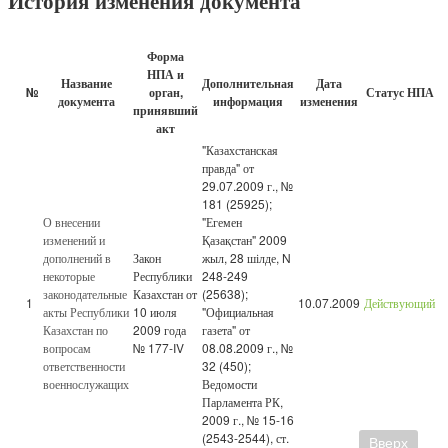
История изменения документа
Форма
НПА и
Название
Дополнительная
Дата
№
орган,
Статус НПА
документа
информация
изменения
принявший
акт
"Казахстанская
правда" от
29.07.2009 г., №
181 (25925);
О внесении
"Егемен
изменений и
Қазақстан" 2009
дополнений в
Закон
жыл, 28 шілде, N
некоторые
Республики
248-249
законодательные
Казахстан от
(25638);
1
10.07.2009
Действующий
акты Республики
10 июля
"Официальная
Казахстан по
2009 года
газета" от
вопросам
№ 177-IV
08.08.2009 г., №
ответственности
32 (450);
военнослужащих
Ведомости
Парламента РК,
2009 г., № 15-16
(2543-2544), ст.
Вверх