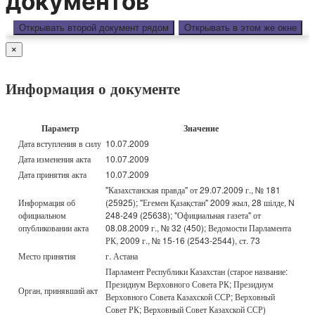
документов
Открывать второй документ рядом
Открывать в этом же окне
×
Информация о документе
Параметр
Значение
Дата вступления в силу
10.07.2009
Дата изменения акта
10.07.2009
Дата принятия акта
10.07.2009
"Казахстанская правда" от 29.07.2009 г., № 181
Информация об
(25925); "Егемен Қазақстан" 2009 жыл, 28 шілде, N
официальном
248-249 (25638); "Официальная газета" от
опубликовании акта
08.08.2009 г., № 32 (450); Ведомости Парламента
РК, 2009 г., № 15-16 (2543-2544), ст. 73
Место принятия
г. Астана
Парламент Республики Казахстан (старое название:
Президиум Верховного Совета РК; Президиум
Орган, принявший акт
Верховного Совета Казахской ССР; Верховный
Совет РК; Верховный Совет Казахской ССР)