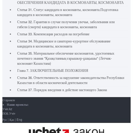
ОБЕСПЕЧЕНИЯ КАНДИДАТА В КОСМОНАВТЫ, КОСМОНАВТА
Статья 31. Статус кандидата в космонавты, космонавта.Подготовка
кандидата в космонавты, космонавта
Статья 32. Гарантии в случае получения увечья, заболевания или
гибели (смерти) кандидата в космонавты, космонавта
Статья 33. Компенсация расходов на погребение
Статья 34. Медицинское и санаторно-курортное обслуживание
кандидата в космонавты, космонавта
Статья 35. Материальное обеспечение космонавтов, удостоенных
почетного звания "Қазақстанның ғарышкер-ұшқышы" (Летчик-
космонавт Казахстана)
Глава 7. ЗАКЛЮЧИТЕЛЬНЫЕ ПОЛОЖЕНИЯ
Статья 36. Ответственность за нарушение законодательства Республики
Казахстан в области космической деятельности
Статья 37. Порядок введения в действие настоящего Закона
О проекте
Наши проекты:
Учёт.kz
ПОБ.Учёт
Рус
|
Қаз
|
Eng