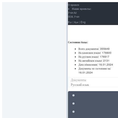
О проекте
Наши проекты:
Учёт.kz
ПОБ.Учёт
Рус
|
Қаз
|
Eng
Состояние базы:
Всего документов:
355649
На казахском языке:
176600
На русском языке:
176917
На английском языке:
2131
Дата обновления:
16.01.2024
Документы по состоянию на:
16.01.2024
Документы
Русский язык