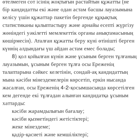
өтелмеген сот ісінің жоқтығын растайтын құжатты (не
бір кандидатты екі және одан астам басшы лауазымына
келісу үшін құжаттар пакетін бергенде құқықтық
статистиканы қалыптастыру және арнайы есепті жүргізу
жөніндегі уәкілетті мемлекеттік органы анықтамасының
көшірмесін). Аталған құжатты беру күні өтінішті берген
күннің алдындағы үш айдан астам емес болады;
8) қол қойылған күнін және ұсыным берген тұлғаның
лауазымын, ұсыным берген тұлға осы Ереженің
талаптарына сәйкес келетінін, сондай-ақ кандидаттың
мына кәсіби мінездемелерін көрсетіп, еркін нысанда
жасалған, осы Ереженің 4-2-қосымшасында көрсетілген
кем дегенде екі тұлғадан алынған кандидатқа ұсыным
хаттарды:
кәсіби жарамдылығын бағалау;
кәсіби қызметіндегі жетістіктері;
жеке мінездеме;
қадір-қасиеті және кемшіліктері;