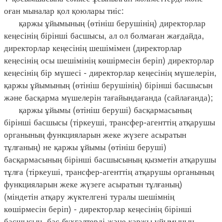
оған мыналар қол қоюлары тиіс:
қаржы ұйымының (өтініш берушінің) директорлар
кеңесінің бірінші басшысы, ал ол болмаған жағдайда,
директорлар кеңесінің шешімімен (директорлар
кеңесінің осы шешімінің көшірмесін беріп) директорлар
кеңесінің бір мүшесі - директорлар кеңесінің мүшелерін,
қаржы ұйымының (өтініш берушінің) бірінші басшысын
және басқарма мүшелерін тағайындағанда (сайлағанда);
қаржы ұйымы (өтініш беруші) басқармасының
бірінші басшысы (тіркеуші, трансфер-агенттің атқарушы
органының функцияларын жеке жүзеге асыратын
тұлғаның) не қаржы ұйымы (өтініш беруші)
басқармасының бірінші басшысының қызметін атқарушы
тұлға (тіркеуші, трансфер-агенттің атқарушы органының
функцияларын жеке жүзеге асыратын тұлғаның)
(міндетін атқару жүктелгені туралы шешімнің
көшірмесін беріп) - директорлар кеңесінің бірінші
басшысын, бас бухгалтерді және қаржы ұйымының