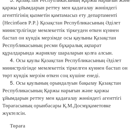
қаржы ұйымдарын реттеу мен қадағалау жөніндегі
агенттігінің қызметін қамтамасыз ету департаменті
(Несіпбаев Р.Р.) Қазақстан Республикасының Әділет
министрлігінде мемлекеттік тіркеуден өткен күннен
бастап он күндік мерзімде осы қаулыны Қазақстан
Республикасының ресми бұқаралық ақпарат
құралдарында жариялау шараларын қолға алсын.
4. Осы қаулы Қазақстан Республикасының Әділет
министрлігінде мемлекеттік тіркелген күннен бастап он
төрт күндік мерзім өткен соң күшіне енеді.
5. Осы қаулының орындалуын бақылау Қазақстан
Республикасының Қаржы нарығын және қаржы
ұйымдарын реттеу мен қадағалау жөніндегі агенттігі
Төрағасының орынбасары Қ.М.Досмұқаметовке
жүктелсін.
Төраға