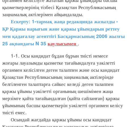
қызметкерлерінің тізбесі Қазақстан Республикасының
заңнамалық актілерімен айқындалады.
Ескерту: 1-тармақ жаңа редакцияда жазылды -
ҚР Қаржы нарығын және қаржы ұйымдарын реттеу
мен қадағалау агенттігі Басқармасының 2006 жылғы
.
25 ақпандағы N 35
қаулысымен
1-1. Осы кандидат бұдан бұрын тиісті немесе
жоғары лауазымды қызметке тағайындалуға уәкілетті
органмен келісілген деген талаппен және осы кандидат
Қазақстан Республикасының заңнамалық актілерінде
белгіленген талаптарға сәйкес келеді деген талаппен
қаржы ұйымы уәкілетті органының шешімімен жаңа
мерзімге қайта тағайындалған (қайта сайланған) қаржы
ұйымының басшы қызметкерін уәкілетті органмен келісу
тиісті емес.
Осындай жағдайда қаржы ұйымы осы кандидат
Қазақстан Республикасының заңнамалық актілерінде