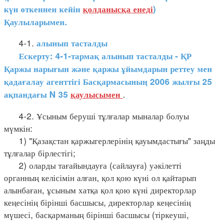
күн өткеннен кейін
қолданысқа енеді
)
Қаулыларымен.
4-1.
алынып тасталды
Ескерту: 4-1-тармақ алынып тасталды - ҚР
Қаржы нарығын және қаржы ұйымдарын реттеу мен
қадағалау агенттігі Басқармасының 2006 жылғы 25
.
ақпандағы N 35
қаулысымен
4-2. Ұсыным беруші тұлғалар мыналар болуы
мүмкін:
1) "Қазақстан қаржыгерлерінің қауымдастығы" заңды
тұлғалар бірлестігі;
2) оларды тағайындауға (сайлауға) уәкілетті
органның келісімін алған, қол қою күні ол қайтарып
алынбаған, ұсыным хатқа қол қою күні директорлар
кеңесінің бірінші басшысы, директорлар кеңесінің
мүшесі, басқарманың бірінші басшысы (тіркеуші,