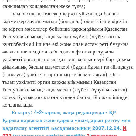
санкциялар қолданылған жеке тұлға;
осы басшы қызметкер қаржы ұйымында басшы
қызметкер лауазымында (болғанда) өкілеттігіне кіретін
не кірген мәселелер бойынша қаржы ұйымы Қазақстан
Республикасының заңнамасын жүйелі (жүйелі он екі
күнтізбелік ай ішінде екі және одан астам рет) бұзуына
әкелген шешімді ол қабылдаған фактілері туралы
уәкілетті органның оған қатысты мәліметтері бар қаржы
ұйымының басшы қызметкері (бұдан бұрын тағайындауға
(сайлауға) уәкілетті органның келісімін алған). Осы
талап уәкілетті орган қаржы ұйымының Қазақстан
Республикасының заңнамасын (жүйелі бұзушылықтың)
соңғы бұзуын анықтаған күннен бастап бір жыл ішінде
қолданылады.
Ескерту: 4-2-тармақ жаңа редакцияда - ҚР
Қаржы нарығын және қаржы ұйымдарын реттеу мен
қадағалау агенттігі Басқармасының 2007.12.24.
N
273
(қолданысқа енгізілу тәртібін
2-тармақтан