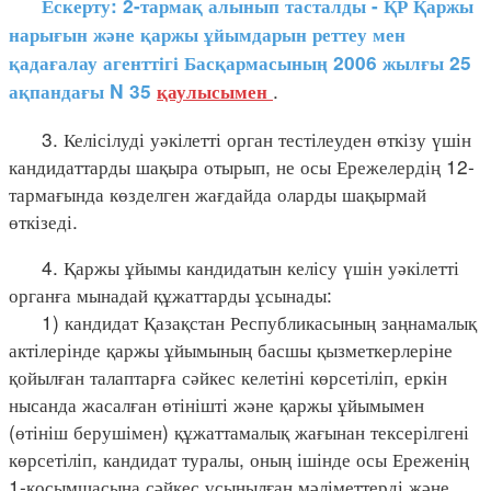
Ескерту: 2-тармақ алынып тасталды - ҚР Қаржы
нарығын және қаржы ұйымдарын реттеу мен
қадағалау агенттігі Басқармасының 2006 жылғы 25
.
ақпандағы N 35
қаулысымен
3. Келісілуді уәкілетті орган тестілеуден өткізу үшін
кандидаттарды шақыра отырып, не осы Ережелердің 12-
тармағында көзделген жағдайда оларды шақырмай
өткізеді.
4. Қаржы ұйымы кандидатын келісу үшін уәкілетті
органға мынадай құжаттарды ұсынады:
1) кандидат Қазақстан Республикасының заңнамалық
актілерінде қаржы ұйымының басшы қызметкерлеріне
қойылған талаптарға сәйкес келетіні көрсетіліп, еркін
нысанда жасалған өтінішті және қаржы ұйымымен
(өтініш берушімен) құжаттамалық жағынан тексерілгені
көрсетіліп, кандидат туралы, оның ішінде осы Ереженің
1-қосымшасына сәйкес ұсынылған мәліметтерді және