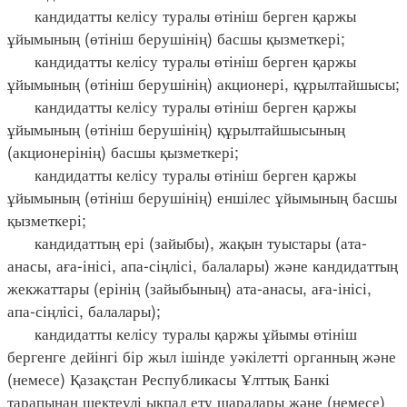
кандидатты келісу туралы өтініш берген қаржы
ұйымының (өтініш берушінің) басшы қызметкері;
кандидатты келісу туралы өтініш берген қаржы
ұйымының (өтініш берушінің) акционері, құрылтайшысы;
кандидатты келісу туралы өтініш берген қаржы
ұйымының (өтініш берушінің) құрылтайшысының
(акционерінің) басшы қызметкері;
кандидатты келісу туралы өтініш берген қаржы
ұйымының (өтініш берушінің) еншілес ұйымының басшы
қызметкері;
кандидаттың ері (зайыбы), жақын туыстары (ата-
анасы, аға-інісі, апа-сіңлісі, балалары) және кандидаттың
жекжаттары (ерінің (зайыбының) ата-анасы, аға-інісі,
апа-сіңлісі, балалары);
кандидатты келісу туралы қаржы ұйымы өтініш
бергенге дейінгі бір жыл ішінде уәкілетті органның және
(немесе) Қазақстан Республикасы Ұлттық Банкі
тарапынан шектеулі ықпал ету шаралары және (немесе)