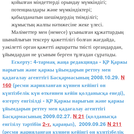
қойылған міндеттерді орындау мүмкіндігі;
потенциалдары және мүмкіндіктері;
қабылданатын шешімдердің тиімділігі;
жұмыстың жалпы нәтижесіне жеке үлесі.
Мәліметтер мен (немесе) ұсынылған құжаттардың
шынайлығын тексеру қажеттілігі болған жағдайда,
уәкілетті орган қажетті ақпаратты тиісті органдардан,
ұйымдардан не ұсыным берген тұлғадан сұратады.
Ескерту: 4-тармақ жаңа редакцияда - ҚР Қаржы
нарығын және қаржы ұйымдарын реттеу мен
қадағалау агенттігі Басқармасының 2008.10.29.
N
160
(ресми жарияланған күннен кейінгі он
күнтізбелік күн өткеннен кейін қолданысқа енеді),
өзгерту енгізілді - ҚР Қаржы нарығын және қаржы
ұйымдарын реттеу мен қадағалау агенттігі
Басқармасының 2009.02.27.
N 21
(қолданысқа
енгізілу тәртібін
2-т.
қараңыз), 2009.09.26
N 211
(ресми жарияланған күннен кейінгі он күнтізбелік