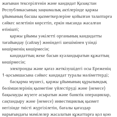
жағынан тексерілгенін және кандидат Қазақстан
Республикасының заңнамалық актілерінде қаржы
ұйымының басшы қызметкерлеріне қойылған талаптарға
сәйкес келетінін көрсетіп, еркін нысанда жасалған
өтінішті;
қаржы ұйымы уәкілетті органының кандидатты
тағайындау (сайлау) жөніндегі шешімінен үзінді
көшірменің көшірмесін;
кандидаттың жеке басын куәландыратын құжаттың
көшірмесін;
электронды және қағаз жеткізушідегі осы Ереженің
1-қосымшасына сәйкес кандидат туралы мәліметтерді;
басқарма мүшесі, қаржы ұйымының құрылымдық
бөлімшелерінің қызметіне үйлестіруді және (немесе)
бақылауды жүзеге асыратын және банктік операциялар,
сақтандыру және (немесе) инвестициялық қызмет
негізінде тиісті жүргізілетін, бағалы қағаздар
нарығындағы мәмілелер жасалатын құжаттарға қол қою