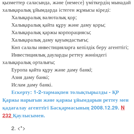
қызметтер саласында, және (немесе) үміткердің мынадай
халықаралық ұйымдарда істеген жұмысы кіреді:
Халықаралық валюталық қор;
Халықаралық қайта құру және даму қоры;
Халықаралық қаржы корпорациясы;
Халықаралық даму қауымдастығы;
Көп салалы инвестицияларға кепілдік беру агенттігі;
Инвестициялық дауларды реттеу жөніндегі
халықаралық орталығы;
Еуропа қайта құру және даму банкi;
Азия даму банкі;
Ислам даму банкі.
Ескерту: 1-2-тармақпен толықтырылды - ҚР
Қаржы нарығын және қаржы ұйымдарын реттеу мен
қадағалау агенттігі Басқармасының 2008.12.29.
N
232
Қаулысымен.
2. <*>