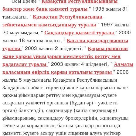
Осы Ереже "
Қазақстан Республикасындағы
" 1995 жылғы 31
банктер және банк қызметі туралы
тамыздағы, "
Қазақстан Республикасында
" 1997 жылғы
зейнетақымен қамсыздандыру туралы
20 маусымдағы, "
" 2000
Сақтандыру қызметі туралы
жылғы 18 желтоқсандағы, "
Бағалы қағаздар рыногы
" 2003 жылғы 2 шілдедегі, "
туралы
Қаржы рыногын
және қаржы ұйымдарын мемлекеттік реттеу мен
" 2003 жылғы 4 шілдедегі, "
қадағалау туралы
Алматы
" 2006
қаласының өңірлік қаржы орталығы туралы
жылғы 5 маусымдағы Қазақстан Республикасының
Заңдарына сәйкес әзірленді және қаржы нарығын және
қаржы ұйымдарын реттеу мен қадағалауды жүзеге
асыратын уәкілетті органның (бұдан әрі - уәкілетті
орган) банктердің, сақтандыру (қайта сақтандыру)
ұйымдарының, сақтандыру брокерлерінің, жинақтаушы
зейнетақы қорларының, бағалы қағаздар рыногында
қызметті жүзеге асыру үшін лицензия алуға үміткер