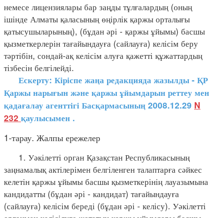
немесе лицензиялары бар заңды тұлғалардың (оның
ішінде Алматы қаласының өңірлік қаржы орталығы
қатысушыларының), (бұдан әрі - қаржы ұйымы) басшы
қызметкерлерін тағайындауға (сайлауға) келісім беру
тәртібін, сондай-ақ келісім алуға қажетті құжаттардың
тізбесін белгілейді.
Ескерту: Кіріспе жаңа редакцияда жазылды - ҚР
Қаржы нарығын және қаржы ұйымдарын реттеу мен
қадағалау агенттігі Басқармасының 2008.12.29
N
232
қаулысымен
.
1-тарау. Жалпы ережелер
1. Уәкілетті орган Қазақстан Республикасының
заңнамалық актілерімен белгіленген талаптарға сәйкес
келетін қаржы ұйымы басшы қызметкерінің лауазымына
кандидатты (бұдан әрі - кандидат) тағайындауға
(сайлауға) келісім береді (бұдан әрі - келісу). Уәкілетті
органмен келісілуге жататын қаржы ұйымдары басшы