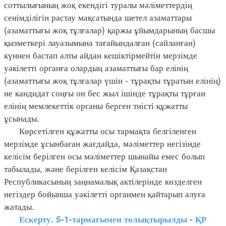
соттылығының жоқ екендігі туралы мәліметтердің
сенімділігін растау мақсатында шетел азаматтары
(азаматтығы жоқ тұлғалар) қаржы ұйымдарының басшы
қызметкері лауазымына тағайындалған (сайланған)
күннен бастап алты айдан кешіктірмейтін мерзімде
уәкілетті органға олардың азаматтығы бар елінің
(азаматтығы жоқ тұлғалар үшін - тұрақты тұратын елінің)
не кандидат соңғы он бес жыл ішінде тұрақты тұрған
елінің мемлекеттік органы берген тиісті құжатты
ұсынады.
Көрсетілген құжатты осы тармақта белгіленген
мерзімде ұсынбаған жағдайда, мәліметтер негізінде
келісім берілген осы мәліметтер шынайы емес болып
табылады, және берілген келісім Қазақстан
Республикасының заңнамалық актілерінде көзделген
негіздер бойынша уәкілетті органмен қайтарып алуға
жатады.
Ескерту. 5-1-тармағымен толықтырылды - ҚР