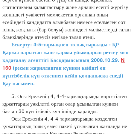
статистиканы қалыптастыру және арнайы есепті жүргізу
жөніндегі уәкілетті мемлекеттік органнан оның
есебіндегі кандидатта алынбаған немесе өтелмеген сот
ісінің жоқтығы (бар болуы) жөніндегі мәліметтерді талап
бланкілерінде өтеусіз негізде талап етеді.
Ескерту: 4-5-тармақпен толықтырылды - ҚР
Қаржы нарығын және қаржы ұйымдарын реттеу мен
қадағалау агенттігі Басқармасының 2008.10.29.
N
160
(ресми жарияланған күннен кейінгі он
күнтізбелік күн өткеннен кейін қолданысқа енеді)
Қаулысымен.
5. Осы Ереженің 4, 4-4-тармақтарында көрсетілген
құжаттарды уәкілетті орган олар ұсынылған күннен
бастап 30 күнтізбелік күн ішінде қарайды.
Осы Ереженің 4, 4-4-тармақтарында көзделген
құжаттардың толық емес пакеті ұсынылған жағдайда не
ұсынылған құжаттар Қазақстан Республикасы