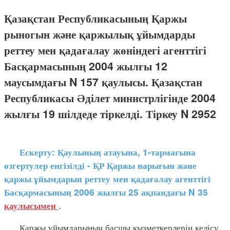
Қазақстан Республикасының Қаржы
рыногын және қаржылық ұйымдарды
реттеу мен қадағалау жөніндегі агенттігі
Басқармасының 2004 жылғы 12
маусымдағы N 157 қаулысы. Қазақстан
Республикасы Әділет министрлігінде 2004
жылғы 19 шілдеде тіркелді. Тіркеу N 2952
Ескерту: Қаулының атауына, 1-тармағына
өзгертулер енгізілді - ҚР Қаржы нарығын және
қаржы ұйымдарын реттеу мен қадағалау агенттігі
Басқармасының 2006 жылғы 25 ақпандағы N 35
.
қаулысымен
Қаржы ұйымдарының басшы қызметкерлерін келісу