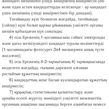
жөніндегі шешімінен үзінді көшірменің көшірмесін (екі
және одан астам кандидаттарды келіскенде - әр кандидат
үшін шешімнің үзінді көшірмесінен бір данадан).
Тағайындау күні болмаған жағдайда, тағайындау
(сайлау) күні болып қаржы ұйымының уәкілетті органы
шешім қабылдаған күн саналады;
4) осы Ереженің 1-қосымшасына сәйкес электронды
және қағаз жеткізушідегі кандидат туралы мәліметтерді
(1-қосымшадағы фотосурет 3x4 мөлшермен ашық түсте
жасалған);
5) осы Ереженің 4-2-тармағының 4) тармақшасында
көзделген жағдайда, ғылыми дәрежені алғанын
растайтын құжаттың көшірмесін;
6) кандидаттың жеке басын куәландыратын құжаттың
көшірмесін;
7) құқықтық статистиканы қалыптастыру және
арнайы есепті жүргізу жөніндегі уәкілетті мемлекеттік
органның анықтама нысанында берген алынбаған немесе