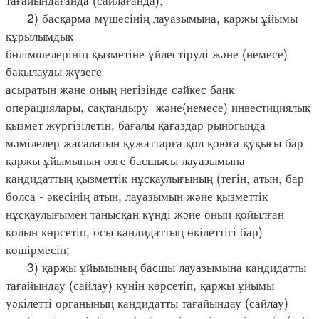
2) басқарма мүшесінің лауазымына, қаржы ұйымы
құрылымдық
бөлімшелерінің қызметіне үйлестіруді және (немесе)
бақылауды жүзеге
асыратын және оның негізінде сәйкес банк
операциялары, сақтандыру және(немесе) инвестициялық
қызмет жүргізілетін, бағалы қағаздар рыногында
мәмілелер жасалатын құжаттарға қол қоюға құқығы бар
қаржы ұйымының өзге басшысы лауазымына
кандидаттың қызметтік нұсқаулығының (тегін, атын, бар
болса - әкесінің атын, лауазымын және қызметтік
нұсқаулығымен танысқан күнді және оның қойылған
қолын көрсетіп, осы кандидаттың өкілеттігі бар)
көшірмесін;
3) қаржы ұйымының басшы лауазымына кандидатты
тағайындау (сайлау) күнін көрсетіп, қаржы ұйымы
уәкілетті органының кандидатты тағайындау (сайлау)