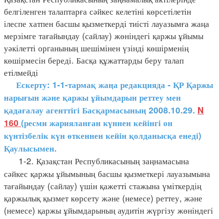
белгіленген талаптарға сәйкес келетіні көрсетілетін
ілеспе хатпен басшы қызметкерді тиісті лауазымға жаңа
мерзімге тағайындау (сайлау) жөніндегі қаржы ұйымы
уәкілетті органының шешімінен үзінді көшірменің
көшірмесін береді. Басқа құжаттарды беру талап
етілмейді
Ескерту: 1-1-тармақ жаңа редакцияда - ҚР Қаржы
нарығын және қаржы ұйымдарын реттеу мен
қадағалау агенттігі Басқармасының 2008.10.29.
N
160
(ресми жарияланған күннен кейінгі он
күнтізбелік күн өткеннен кейін қолданысқа
енеді)
Қаулысымен.
1-2. Қазақстан Республикасының заңнамасына
сәйкес қаржы ұйымының басшы қызметкері лауазымына
тағайындау (сайлау) үшін қажетті стажына үміткердің
қаржылық қызмет көрсету және (немесе) реттеу, және
(немесе) қаржы ұйымдарының аудитін жүргізу жөніндегі