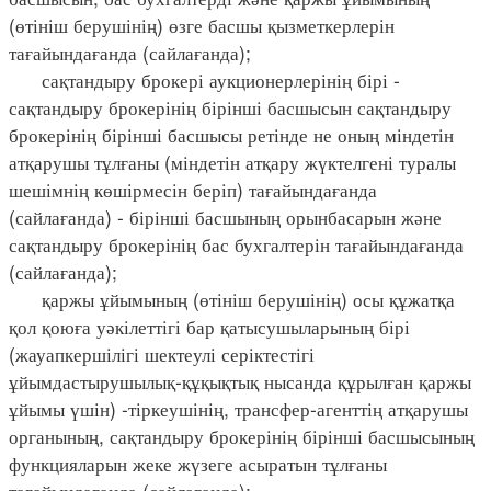
(өтініш берушінің) өзге басшы қызметкерлерін
тағайындағанда (сайлағанда);
сақтандыру брокері аукционерлерінің бірі -
сақтандыру брокерінің бірінші басшысын сақтандыру
брокерінің бірінші басшысы ретінде не оның міндетін
атқарушы тұлғаны (міндетін атқару жүктелгені туралы
шешімнің көшірмесін беріп) тағайындағанда
(сайлағанда) - бірінші басшының орынбасарын және
сақтандыру брокерінің бас бухгалтерін тағайындағанда
(сайлағанда);
қаржы ұйымының (өтініш берушінің) осы құжатқа
қол қоюға уәкілеттігі бар қатысушыларының бірі
(жауапкершілігі шектеулі серіктестігі
ұйымдастырушылық-құқықтық нысанда құрылған қаржы
ұйымы үшін) -тіркеушінің, трансфер-агенттің атқарушы
органының, сақтандыру брокерінің бірінші басшысының
функцияларын жеке жүзеге асыратын тұлғаны
тағайындағанда (сайлағанда);