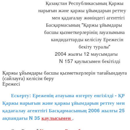
Қазақстан Республикасының Қаржы
нарығын және қаржы ұйымдарын реттеу
мен қадағалау жөніндегі агенттігі
Басқармасының "Қаржы ұйымдары
басшы қызметкерлерінің лауазымына
кандидаттарды келісілу Ережесін
бекіту туралы"
2004 жылғы 12 маусымдағы
N 157 қаулысымен бекітілді
Қаржы ұйымдары басшы қызметкерлерін тағайындауға
(сайлауға) келісім беру
Ережесі
Ескерту: Ереженің атауына өзгерту енгізілді - ҚР
Қаржы нарығын және қаржы ұйымдарын реттеу мен
қадағалау агенттігі Басқармасының 2006 жылғы 25
.
ақпандағы N 35
қаулысымен