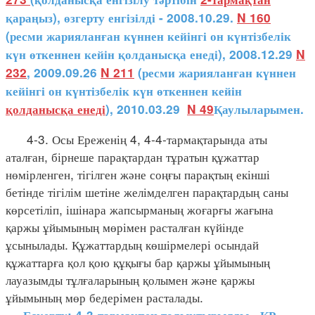
қараңыз), өзгерту енгізілді - 2008.10.29.
N 160
(ресми жарияланған күннен кейінгі он күнтізбелік
күн өткеннен кейін қолданысқа енеді), 2008.12.29
N
232
, 2009.09.26
N 211
(ресми жарияланған күннен
кейінгі он күнтізбелік күн өткеннен кейін
қолданысқа енеді
), 2010.03.29
N 49
Қаулыларымен.
4-3. Осы Ереженің 4, 4-4-тармақтарында аты
аталған, бірнеше парақтардан тұратын құжаттар
нөмірленген, тігілген және соңғы парақтың екінші
бетінде тігілім шетіне желімделген парақтардың саны
көрсетіліп, ішінара жапсырманың жоғарғы жағына
қаржы ұйымының мөрімен расталған күйінде
ұсынылады. Құжаттардың көшірмелері осындай
құжаттарға қол қою құқығы бар қаржы ұйымының
лауазымды тұлғаларының қолымен және қаржы
ұйымының мөр бедерімен расталады.