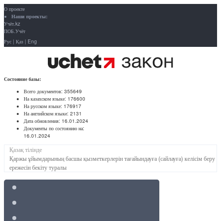
О проекте
Наши проекты:
Учёт.kz
ПОБ.Учёт
Рус
|
Қаз
|
Eng
Состояние базы:
Всего документов:
355649
На казахском языке:
176600
На русском языке:
176917
На английском языке:
2131
Дата обновления:
16.01.2024
Документы по состоянию на:
16.01.2024
Қазақ тілінде
Қаржы ұйымдарының басшы қызметкерлерін тағайындауға (сайлауға) келісім беру
ережесін бекіту туралы