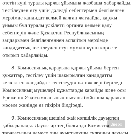
өтетін күні туралы қаржы ұйымына жазбаша хабарлайды.
Тестілеуден өту үшін дәлелді себептермен белгіленген
мерзімде кандидат келмей қалған жағдайда, қаржы
ұйымы бұл туралы уәкілетті органға келмей қалу
себептерін және Қазақстан Республикасының
заңдарымен белгіленгеннен аспайтын мерзімде
кандидаттың тестілеуден өтуі мүмкін күнін көрсете
отырып хабарлайды.
8. Комиссияның қарауына қаржы ұйымы берген
құжаттар, тестілеу үшін шақырылған кандидатты
келісілген жағдайда - тестілеудің нәтижелері беріледі.
Комиссияның мүшелері құжаттарды қарайды және осы
Ереженің 2-қосымшасының нысаны бойынша қаралған
мәселе жөнінде өз пікірін білдіреді.
9. Комиссияның шешімі жай көпшілік дауыспен
қабылданады. Дауыстар тең болғанда Комиссия
Вверх
төрағасының немесе оны ауыстырушы тұлғаның дауысы