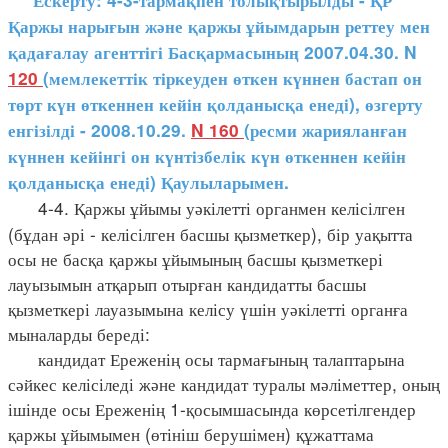
Ескерту: 4-3-тармақпен толықтырылды - ҚР
Қаржы нарығын және қаржы ұйымдарын реттеу мен
қадағалау агенттігі Басқармасының 2007.04.30. N
120
(мемлекеттік тіркеуден өткен күннен бастап он
төрт күн өткеннен кейін қолданысқа енеді), өзгерту
енгізілді - 2008.10.29.
N 160
(ресми жарияланған
күннен кейінгі он күнтізбелік күн өткеннен кейін
қолданысқа енеді) Қаулыларымен.
4-4. Қаржы ұйымы уәкілетті органмен келісілген
(бұдан әрі - келісілген басшы қызметкер), бір уақытта
осы не басқа қаржы ұйымының басшы қызметкері
лауызымын атқарып отырған кандидатты басшы
қызметкері лауазымына келісу үшін уәкілетті органға
мыналарды береді:
кандидат Ереженің осы тармағының талаптарына
сәйкес келісіледі және кандидат туралы мәліметтер, оның
ішінде осы Ереженің 1-қосымшасында көрсетілгендер
қаржы ұйымымен (өтініш берушімен) құжаттама