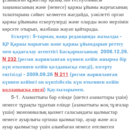
заңнамасының және (немесе) қаржы ұйымы жарғысының
талаптарына сәйкес келмеген жағдайда, уәкілетті орган
қаржы ұйымына ескертулерді және оларды жою мерзімін
көрсете отырып, жазбаша жауап қайтарады.
Ескерту: 5-тармақ жаңа редакцияда жазылды -
ҚР Қаржы нарығын және қаржы ұйымдарын реттеу
мен қадағалау агенттігі Басқармасының 2008.12.29.
N 232
(ресми жарияланған күннен кейін жиырма бір
күн өткеннен кейін қолданысқа енеді), өзгерту
енгізілді - 2009.09.26
N 211
(ресми жарияланған
күннен кейінгі он күнтізбелік күн өткеннен кейін
қолданысқа енеді
) Қаулыларымен.
5-1. Азаматтығы бар елінде (шетел азаматтары үшін)
немесе тұрақты тұратын елінде (азаматтығы жоқ тұлғалар
үшін) экономикалық қызмет саласындағы қылмыстар
немесе ауырлығы орташа қылмыстар, ауыр және аса
ауыр қылмыстар үшін алынбаған немесе өтелмеген