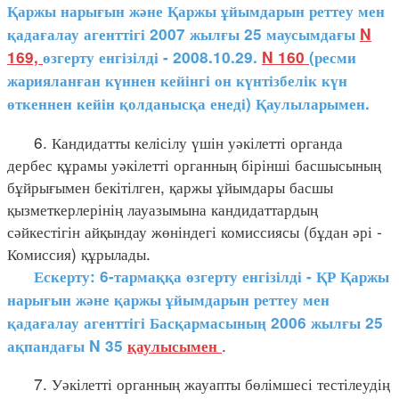
Қаржы нарығын және Қаржы ұйымдарын реттеу мен
қадағалау агенттігі 2007 жылғы 25 маусымдағы
N
169,
өзгерту енгізілді - 2008.10.29.
N 160
(ресми
жарияланған күннен кейінгі он күнтізбелік күн
өткеннен кейін қолданысқа енеді) Қаулыларымен.
6. Кандидатты келісілу үшін уәкілетті органда
дербес құрамы уәкілетті органның бірінші басшысының
бұйрығымен бекітілген, қаржы ұйымдары басшы
қызметкерлерінің лауазымына кандидаттардың
сәйкестігін айқындау жөніндегі комиссиясы (бұдан әрі -
Комиссия) құрылады.
Ескерту: 6-тармаққа өзгерту енгізілді - ҚР Қаржы
нарығын және қаржы ұйымдарын реттеу мен
қадағалау агенттігі Басқармасының 2006 жылғы 25
.
ақпандағы N 35
қаулысымен
7. Уәкілетті органның жауапты бөлімшесі тестілеудің