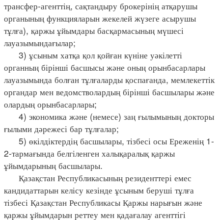
трансфер-агенттің, сақтандыру брокерінің атқарушы
органының функцияларын жекелей жүзеге асырушы
тұлға), қаржы ұйымдары басқармасының мүшесі
лауазымындағылар;
3) ұсыным хатқа қол қойған күніне уәкілетті
органның бірінші басшысы және оның орынбасарлары
лауазымында болған тұлғаларды қоспағанда, мемлекеттік
органдар мен ведомстволардың бірінші басшылары және
олардың орынбасарлары;
4) экономика және (немесе) заң ғылымының докторы
ғылыми дәрежесі бар тұлғалар;
5) өкілдіктердің басшылары, тізбесі осы Ереженің 1-
2-тармағында белгіленген халықаралық қаржы
ұйымдарының басшылары.
Қазақстан Республикасының резиденттері емес
кандидаттарын келісу кезінде ұсыным беруші тұлға
тізбесі Қазақстан Республикасы Қаржы нарығын және
қаржы ұйымдарын реттеу мен қадағалау агенттігі