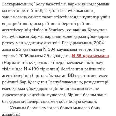
Басқармасының "Болу қажеттілігі қаржы ұйымдарының
қызметін реттейтін Қазақстан Республикасының
заңнамасына сәйкес талап етілетін заңды тұлғалар үшін
ең аз рейтингті, осы рейтингті беретін рейтинг
агенттіктерінің тізбесін белгілеу, сондай-ақ Қазақстан
Республикасы Қаржы нарығын және қаржы ұйымдарын
реттеу мен қадағалау агенттігі Басқармасының 2004
жылғы 25 қазандағы N 304 қаулысына өзгеріс енгізу
туралы" 2006 жылғы 25 ақпандағы
N 55 қаулысымен
(Нормативтік құқықтық актілерді мемлекеттік тіркеу
тізілімінде N 4139 тіркелген) белгіленген рейтингтік
агенттіктерінің бірі тағайындаған BB+-ден төмен емес
рейтингі бар Қазақстан Республикасының резиденттері
емес қаржы ұйымдарының бірінші басшысы және
директорлар кеңесінің мүшелері, бірінші басшы және
басқарма мүшелері сонымен қоса болуы мүмкін.
Ұсыным беруші тұлғалар болып мыналар бола
алмайды: