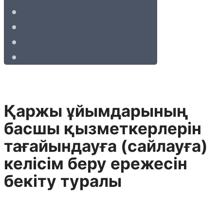
Қаржы ұйымдарының
басшы қызметкерлерін
тағайындауға (сайлауға)
келісім беру ережесін
бекіту туралы