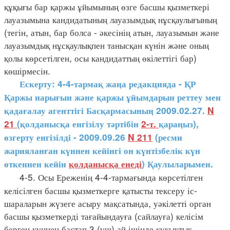
құқығы бар қаржы ұйымының өзге басшы қызметкері
лауазымына кандидатының лауазымдық нұсқаулығының
(тегін, атын, бар болса - әкесінің атын, лауазымын және
лауазымдық нұсқаулықпен танысқан күнін және оның
қолы көрсетілген, осы кандидаттың өкілеттігі бар)
көшірмесін.
Ескерту: 4-4-тармақ жаңа редакцияда - ҚР
Қаржы нарығын және қаржы ұйымдарын реттеу мен
қадағалау агенттігі Басқармасының 2009.02.27.
N
21
(қолданысқа енгізілу тәртібін
2-т.
қараңыз),
өзгерту енгізілді - 2009.09.26
N 211
(ресми
жарияланған күннен кейінгі он күнтізбелік күн
өткеннен кейін
қолданысқа енеді
) Қаулыларымен.
4-5. Осы Ереженің 4-4-тармағында көрсетілген
келісілген басшы қызметкерге қатысты тексеру іс-
шараларын жүзеге асыру мақсатында, уәкілетті орган
басшы қызметкерді тағайындауға (сайлауға) келісім
берген күннен бастап 3 (үш) ай ішінде құқықтық