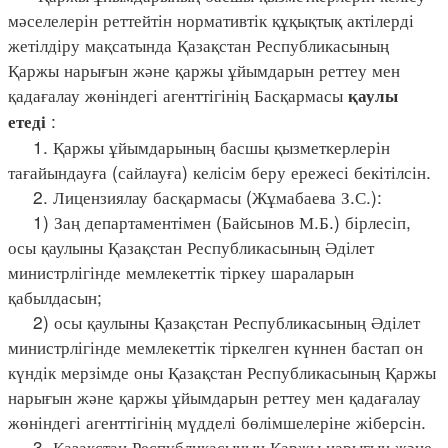
мәселелерін реттейтін нормативтік құқықтық актілерді
жетілдіру мақсатында Қазақстан Республикасының
Қаржы нарығын және қаржы ұйымдарын реттеу мен
қадағалау жөніндегі агенттігінің Басқармасы
қаулы
:
етеді
1. Қаржы ұйымдарының басшы қызметкерлерін
тағайындауға (сайлауға) келісім беру ережесі бекітілсін.
2. Лицензиялау басқармасы (Жұмабаева З.С.):
1) Заң департаментімен (Байсынов М.Б.) бірлесіп,
осы қаулыны Қазақстан Республикасының Әділет
министрлігінде мемлекеттік тіркеу шараларын
қабылдасын;
2) осы қаулыны Қазақстан Республикасының Әділет
министрлігінде мемлекеттік тіркелген күннен бастап он
күндік мерзімде оны Қазақстан Республикасының Қаржы
нарығын және қаржы ұйымдарын реттеу мен қадағалау
жөніндегі агенттігінің мүдделі бөлімшелеріне жіберсін.
3. Қазақстан Республикасының Қаржы нарығын және