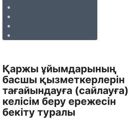
Қаржы ұйымдарының
басшы қызметкерлерін
тағайындауға (сайлауға)
келісім беру ережесін
бекіту туралы