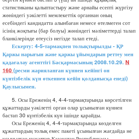
статистиканы қалыптастыру және арнайы есепті жүргізу
жөніндегі уәкілетті мемлекеттік органнан оның
есебіндегі кандидатта алынбаған немесе өтелмеген сот
ісінің жоқтығы (бар болуы) жөніндегі мәліметтерді талап
бланкілерінде өтеусіз негізде талап етеді.
Ескерту: 4-5-тармақпен толықтырылды - ҚР
Қаржы нарығын және қаржы ұйымдарын реттеу мен
қадағалау агенттігі Басқармасының 2008.10.29.
N
160
(ресми жарияланған күннен кейінгі он
күнтізбелік күн өткеннен кейін қолданысқа енеді)
Қаулысымен.
5. Осы Ереженің 4, 4-4-тармақтарында көрсетілген
құжаттарды уәкілетті орган олар ұсынылған күннен
бастап 30 күнтізбелік күн ішінде қарайды.
Осы Ереженің 4, 4-4-тармақтарында көзделген
құжаттардың толық емес пакеті ұсынылған жағдайда не
ұсынылған құжаттар Қазақстан Республикасы