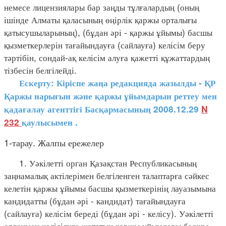
немесе лицензиялары бар заңды тұлғалардың (оның
ішінде Алматы қаласының өңірлік қаржы орталығы
қатысушыларының), (бұдан әрі - қаржы ұйымы) басшы
қызметкерлерін тағайындауға (сайлауға) келісім беру
тәртібін, сондай-ақ келісім алуға қажетті құжаттардың
тізбесін белгілейді.
Ескерту: Кіріспе жаңа редакцияда жазылды - ҚР
Қаржы нарығын және қаржы ұйымдарын реттеу мен
қадағалау агенттігі Басқармасының 2008.12.29
N
232
қаулысымен
.
1-тарау. Жалпы ережелер
1. Уәкілетті орган Қазақстан Республикасының
заңнамалық актілерімен белгіленген талаптарға сәйкес
келетін қаржы ұйымы басшы қызметкерінің лауазымына
кандидатты (бұдан әрі - кандидат) тағайындауға
(сайлауға) келісім береді (бұдан әрі - келісу). Уәкілетті
органмен келісілуге жататын қаржы ұйымдары басшы