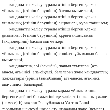
кандидатты келісу туралы өтініш берген қаржы
ұйымының (өтініш берушінің) басшы қызметкері;
кандидатты келісу туралы өтініш берген қаржы
ұйымының (өтініш берушінің) акционері, құрылтайшысы;
кандидатты келісу туралы өтініш берген қаржы
ұйымының (өтініш берушінің) құрылтайшысының
(акционерінің) басшы қызметкері;
кандидатты келісу туралы өтініш берген қаржы
ұйымының (өтініш берушінің) еншілес ұйымының басшы
қызметкері;
кандидаттың ері (зайыбы), жақын туыстары (ата-
анасы, аға-інісі, апа-сіңлісі, балалары) және кандидаттың
жекжаттары (ерінің (зайыбының) ата-анасы, аға-інісі,
апа-сіңлісі, балалары);
кандидатты келісу туралы қаржы ұйымы өтініш
бергенге дейінгі бір жыл ішінде уәкілетті органның және
(немесе) Қазақстан Республикасы Ұлттық Банкі
тарапынан шектеулі ықпал ету шаралары және (немесе)