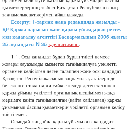
қызметкерлерінің тізбесі Қазақстан Республикасының
заңнамалық актілерімен айқындалады.
Ескерту: 1-тармақ жаңа редакцияда жазылды -
ҚР Қаржы нарығын және қаржы ұйымдарын реттеу
мен қадағалау агенттігі Басқармасының 2006 жылғы
.
25 ақпандағы N 35
қаулысымен
1-1. Осы кандидат бұдан бұрын тиісті немесе
жоғары лауазымды қызметке тағайындалуға уәкілетті
органмен келісілген деген талаппен және осы кандидат
Қазақстан Республикасының заңнамалық актілерінде
белгіленген талаптарға сәйкес келеді деген талаппен
қаржы ұйымы уәкілетті органының шешімімен жаңа
мерзімге қайта тағайындалған (қайта сайланған) қаржы
ұйымының басшы қызметкерін уәкілетті органмен келісу
тиісті емес.
Осындай жағдайда қаржы ұйымы осы кандидат
Қазақстан Республикасының заңнамалық актілерінде