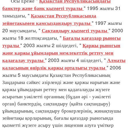
Осы Ереже "
Қазақстан Республикасындағы
" 1995 жылғы 31
банктер және банк қызметі туралы
тамыздағы, "
Қазақстан Республикасында
" 1997 жылғы
зейнетақымен қамсыздандыру туралы
20 маусымдағы, "
" 2000
Сақтандыру қызметі туралы
жылғы 18 желтоқсандағы, "
Бағалы қағаздар рыногы
" 2003 жылғы 2 шілдедегі, "
туралы
Қаржы рыногын
және қаржы ұйымдарын мемлекеттік реттеу мен
" 2003 жылғы 4 шілдедегі, "
қадағалау туралы
Алматы
" 2006
қаласының өңірлік қаржы орталығы туралы
жылғы 5 маусымдағы Қазақстан Республикасының
Заңдарына сәйкес әзірленді және қаржы нарығын және
қаржы ұйымдарын реттеу мен қадағалауды жүзеге
асыратын уәкілетті органның (бұдан әрі - уәкілетті
орган) банктердің, сақтандыру (қайта сақтандыру)
ұйымдарының, сақтандыру брокерлерінің, жинақтаушы
зейнетақы қорларының, бағалы қағаздар рыногында
қызметті жүзеге асыру үшін лицензия алуға үміткер