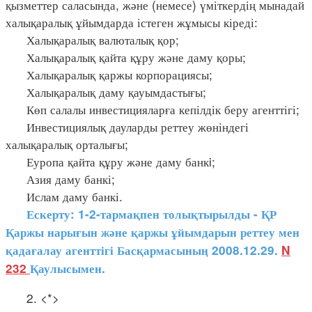
қызметтер саласында, және (немесе) үміткердің мынадай
халықаралық ұйымдарда істеген жұмысы кіреді:
Халықаралық валюталық қор;
Халықаралық қайта құру және даму қоры;
Халықаралық қаржы корпорациясы;
Халықаралық даму қауымдастығы;
Көп салалы инвестицияларға кепілдік беру агенттігі;
Инвестициялық дауларды реттеу жөніндегі
халықаралық орталығы;
Еуропа қайта құру және даму банкi;
Азия даму банкі;
Ислам даму банкі.
Ескерту: 1-2-тармақпен толықтырылды - ҚР
Қаржы нарығын және қаржы ұйымдарын реттеу мен
қадағалау агенттігі Басқармасының 2008.12.29.
N
232
Қаулысымен.
2. <*>