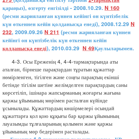
қараңыз), өзгерту енгізілді - 2008.10.29.
N 160
(ресми жарияланған күннен кейінгі он күнтізбелік
күн өткеннен кейін қолданысқа енеді), 2008.12.29
N
232
, 2009.09.26
N 211
(ресми жарияланған күннен
кейінгі он күнтізбелік күн өткеннен кейін
қолданысқа енеді
), 2010.03.29
N 49
Қаулыларымен.
4-3. Осы Ереженің 4, 4-4-тармақтарында аты
аталған, бірнеше парақтардан тұратын құжаттар
нөмірленген, тігілген және соңғы парақтың екінші
бетінде тігілім шетіне желімделген парақтардың саны
көрсетіліп, ішінара жапсырманың жоғарғы жағына
қаржы ұйымының мөрімен расталған күйінде
ұсынылады. Құжаттардың көшірмелері осындай
құжаттарға қол қою құқығы бар қаржы ұйымының
лауазымды тұлғаларының қолымен және қаржы
ұйымының мөр бедерімен расталады.