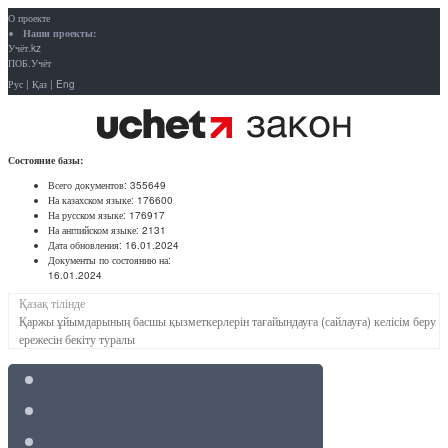
О проекте
Наши проекты:
Учёт.kz
ПОБ.Учёт
Рус
|
Қаз
|
Eng
Состояние базы:
Всего документов:
355649
На казахском языке:
176600
На русском языке:
176917
На английском языке:
2131
Дата обновления:
16.01.2024
Документы по состоянию на:
16.01.2024
Қазақ тілінде
Қаржы ұйымдарының басшы қызметкерлерін тағайындауға (сайлауға) келісім беру
ережесін бекіту туралы