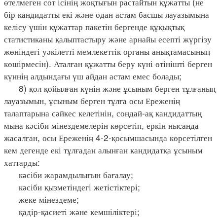
өтелмеген сот ісінің жоқтығын растайтын құжатты (не
бір кандидатты екі және одан астам басшы лауазымына
келісу үшін құжаттар пакетін бергенде құқықтық
статистиканы қалыптастыру және арнайы есепті жүргізу
жөніндегі уәкілетті мемлекеттік органы анықтамасының
көшірмесін). Аталған құжатты беру күні өтінішті берген
күннің алдындағы үш айдан астам емес болады;
8) қол қойылған күнін және ұсыным берген тұлғаның
лауазымын, ұсыным берген тұлға осы Ереженің
талаптарына сәйкес келетінін, сондай-ақ кандидаттың
мына кәсіби мінездемелерін көрсетіп, еркін нысанда
жасалған, осы Ереженің 4-2-қосымшасында көрсетілген
кем дегенде екі тұлғадан алынған кандидатқа ұсыным
хаттарды:
кәсіби жарамдылығын бағалау;
кәсіби қызметіндегі жетістіктері;
жеке мінездеме;
қадір-қасиеті және кемшіліктері;