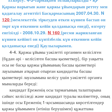
Ескерту: 4-3-тармақпен толықтырылды - ҚР
Қаржы нарығын және қаржы ұйымдарын реттеу мен
қадағалау агенттігі Басқармасының 2007.04.30. N
120
(мемлекеттік тіркеуден өткен күннен бастап он
төрт күн өткеннен кейін қолданысқа енеді), өзгерту
енгізілді - 2008.10.29.
N 160
(ресми жарияланған
күннен кейінгі он күнтізбелік күн өткеннен кейін
қолданысқа енеді) Қаулыларымен.
4-4. Қаржы ұйымы уәкілетті органмен келісілген
(бұдан әрі - келісілген басшы қызметкер), бір уақытта
осы не басқа қаржы ұйымының басшы қызметкері
лауызымын атқарып отырған кандидатты басшы
қызметкері лауазымына келісу үшін уәкілетті органға
мыналарды береді:
кандидат Ереженің осы тармағының талаптарына
сәйкес келісіледі және кандидат туралы мәліметтер, оның
ішінде осы Ереженің 1-қосымшасында көрсетілгендер
қаржы ұйымымен (өтініш берушімен) құжаттама