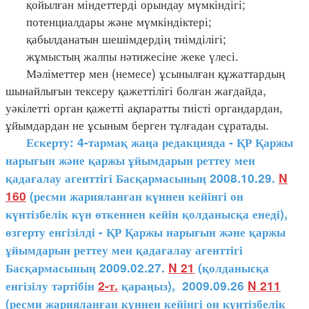
қойылған міндеттерді орындау мүмкіндігі;
потенциалдары және мүмкіндіктері;
қабылданатын шешімдердің тиімділігі;
жұмыстың жалпы нәтижесіне жеке үлесі.
Мәліметтер мен (немесе) ұсынылған құжаттардың
шынайлығын тексеру қажеттілігі болған жағдайда,
уәкілетті орган қажетті ақпаратты тиісті органдардан,
ұйымдардан не ұсыным берген тұлғадан сұратады.
Ескерту: 4-тармақ жаңа редакцияда - ҚР Қаржы
нарығын және қаржы ұйымдарын реттеу мен
қадағалау агенттігі Басқармасының 2008.10.29.
N
160
(ресми жарияланған күннен кейінгі он
күнтізбелік күн өткеннен кейін қолданысқа енеді),
өзгерту енгізілді - ҚР Қаржы нарығын және қаржы
ұйымдарын реттеу мен қадағалау агенттігі
Басқармасының 2009.02.27.
N 21
(қолданысқа
енгізілу тәртібін
2-т.
қараңыз), 2009.09.26
N 211
(ресми жарияланған күннен кейінгі он күнтізбелік