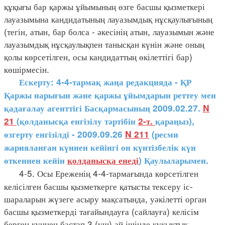
құқығы бар қаржы ұйымының өзге басшы қызметкері
лауазымына кандидатының лауазымдық нұсқаулығының
(тегін, атын, бар болса - әкесінің атын, лауазымын және
лауазымдық нұсқаулықпен танысқан күнін және оның
қолы көрсетілген, осы кандидаттың өкілеттігі бар)
көшірмесін.
Ескерту: 4-4-тармақ жаңа редакцияда - ҚР
Қаржы нарығын және қаржы ұйымдарын реттеу мен
қадағалау агенттігі Басқармасының 2009.02.27.
N
21
(қолданысқа енгізілу тәртібін
2-т.
қараңыз),
өзгерту енгізілді - 2009.09.26
N 211
(ресми
жарияланған күннен кейінгі он күнтізбелік күн
өткеннен кейін
қолданысқа енеді
) Қаулыларымен.
4-5. Осы Ереженің 4-4-тармағында көрсетілген
келісілген басшы қызметкерге қатысты тексеру іс-
шараларын жүзеге асыру мақсатында, уәкілетті орган
басшы қызметкерді тағайындауға (сайлауға) келісім
берген күннен бастап 3 (үш) ай ішінде құқықтық