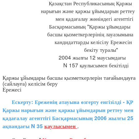
Қазақстан Республикасының Қаржы
нарығын және қаржы ұйымдарын реттеу
мен қадағалау жөніндегі агенттігі
Басқармасының "Қаржы ұйымдары
басшы қызметкерлерінің лауазымына
кандидаттарды келісілу Ережесін
бекіту туралы"
2004 жылғы 12 маусымдағы
N 157 қаулысымен бекітілді
Қаржы ұйымдары басшы қызметкерлерін тағайындауға
(сайлауға) келісім беру
Ережесі
Ескерту: Ереженің атауына өзгерту енгізілді - ҚР
Қаржы нарығын және қаржы ұйымдарын реттеу мен
қадағалау агенттігі Басқармасының 2006 жылғы 25
.
ақпандағы N 35
қаулысымен