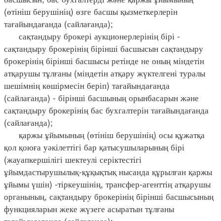
(өтініш берушінің) өзге басшы қызметкерлерін
тағайындағанда (сайлағанда);
сақтандыру брокері аукционерлерінің бірі -
сақтандыру брокерінің бірінші басшысын сақтандыру
брокерінің бірінші басшысы ретінде не оның міндетін
атқарушы тұлғаны (міндетін атқару жүктелгені туралы
шешімнің көшірмесін беріп) тағайындағанда
(сайлағанда) - бірінші басшының орынбасарын және
сақтандыру брокерінің бас бухгалтерін тағайындағанда
(сайлағанда);
қаржы ұйымының (өтініш берушінің) осы құжатқа
қол қоюға уәкілеттігі бар қатысушыларының бірі
(жауапкершілігі шектеулі серіктестігі
ұйымдастырушылық-құқықтық нысанда құрылған қаржы
ұйымы үшін) -тіркеушінің, трансфер-агенттің атқарушы
органының, сақтандыру брокерінің бірінші басшысының
функцияларын жеке жүзеге асыратын тұлғаны
тағайындағанда (сайлағанда);