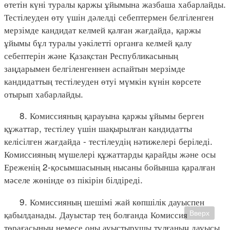
өтетін күні туралы қаржы ұйымына жазбаша хабарлайды.
Тестілеуден өту үшін дәлелді себептермен белгіленген
мерзімде кандидат келмей қалған жағдайда, қаржы
ұйымы бұл туралы уәкілетті органға келмей қалу
себептерін және Қазақстан Республикасының
заңдарымен белгіленгеннен аспайтын мерзімде
кандидаттың тестілеуден өтуі мүмкін күнін көрсете
отырып хабарлайды.
8. Комиссияның қарауына қаржы ұйымы берген
құжаттар, тестілеу үшін шақырылған кандидатты
келісілген жағдайда - тестілеудің нәтижелері беріледі.
Комиссияның мүшелері құжаттарды қарайды және осы
Ереженің 2-қосымшасының нысаны бойынша қаралған
мәселе жөнінде өз пікірін білдіреді.
9. Комиссияның шешімі жай көпшілік дауыспен
қабылданады. Дауыстар тең болғанда Комиссия
Вверх
төрағасының немесе оны ауыстырушы тұлғаның дауысы