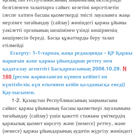
белгіленген талаптарға сәйкес келетіні көрсетілетін
ілеспе хатпен басшы қызметкерді тиісті лауазымға жаңа
мерзімге тағайындау (сайлау) жөніндегі қаржы ұйымы
уәкілетті органының шешімінен үзінді көшірменің
көшірмесін береді. Басқа құжаттарды беру талап
етілмейді
Ескерту: 1-1-тармақ жаңа редакцияда - ҚР Қаржы
нарығын және қаржы ұйымдарын реттеу мен
қадағалау агенттігі Басқармасының 2008.10.29.
N
160
(ресми жарияланған күннен кейінгі он
күнтізбелік күн өткеннен кейін қолданысқа
енеді)
Қаулысымен.
1-2. Қазақстан Республикасының заңнамасына
сәйкес қаржы ұйымының басшы қызметкері лауазымына
тағайындау (сайлау) үшін қажетті стажына үміткердің
қаржылық қызмет көрсету және (немесе) реттеу, және
(немесе) қаржы ұйымдарының аудитін жүргізу жөніндегі