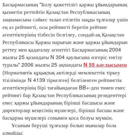
Басқармасының "Болу қажеттілігі қаржы ұйымдарының
қызметін реттейтін Қазақстан Республикасының
заңнамасына сәйкес талап етілетін заңды тұлғалар үшін
ең аз рейтингті, осы рейтингті беретін рейтинг
агенттіктерінің тізбесін белгілеу, сондай-ақ Қазақстан
Республикасы Қаржы нарығын және қаржы ұйымдарын
реттеу мен қадағалау агенттігі Басқармасының 2004
жылғы 25 қазандағы N 304 қаулысына өзгеріс енгізу
туралы" 2006 жылғы 25 ақпандағы
N 55 қаулысымен
(Нормативтік құқықтық актілерді мемлекеттік тіркеу
тізілімінде N 4139 тіркелген) белгіленген рейтингтік
агенттіктерінің бірі тағайындаған BB+-ден төмен емес
рейтингі бар Қазақстан Республикасының резиденттері
емес қаржы ұйымдарының бірінші басшысы және
директорлар кеңесінің мүшелері, бірінші басшы және
басқарма мүшелері сонымен қоса болуы мүмкін.
Ұсыным беруші тұлғалар болып мыналар бола
алмайды: