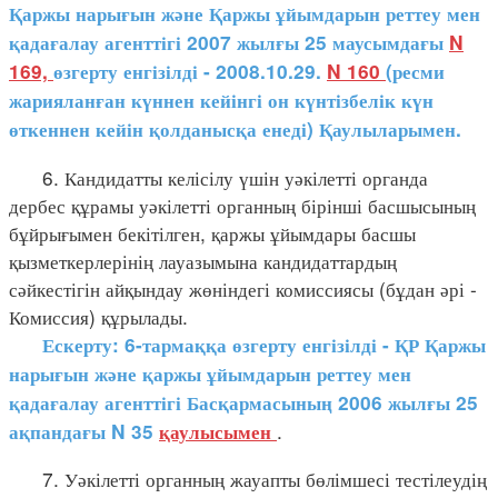
Қаржы нарығын және Қаржы ұйымдарын реттеу мен
қадағалау агенттігі 2007 жылғы 25 маусымдағы
N
169,
өзгерту енгізілді - 2008.10.29.
N 160
(ресми
жарияланған күннен кейінгі он күнтізбелік күн
өткеннен кейін қолданысқа енеді) Қаулыларымен.
6. Кандидатты келісілу үшін уәкілетті органда
дербес құрамы уәкілетті органның бірінші басшысының
бұйрығымен бекітілген, қаржы ұйымдары басшы
қызметкерлерінің лауазымына кандидаттардың
сәйкестігін айқындау жөніндегі комиссиясы (бұдан әрі -
Комиссия) құрылады.
Ескерту: 6-тармаққа өзгерту енгізілді - ҚР Қаржы
нарығын және қаржы ұйымдарын реттеу мен
қадағалау агенттігі Басқармасының 2006 жылғы 25
.
ақпандағы N 35
қаулысымен
7. Уәкілетті органның жауапты бөлімшесі тестілеудің