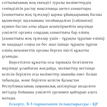
соттылығының жоқ екендігі туралы мәліметтердің
сенімділігін растау мақсатында шетел азаматтары
(азаматтығы жоқ тұлғалар) қаржы ұйымдарының басшы
қызметкері лауазымына тағайындалған (сайланған)
күннен бастап алты айдан кешіктірмейтін мерзімде
уәкілетті органға олардың азаматтығы бар елінің
(азаматтығы жоқ тұлғалар үшін - тұрақты тұратын елінің)
не кандидат соңғы он бес жыл ішінде тұрақты тұрған
елінің мемлекеттік органы берген тиісті құжатты
ұсынады.
Көрсетілген құжатты осы тармақта белгіленген
мерзімде ұсынбаған жағдайда, мәліметтер негізінде
келісім берілген осы мәліметтер шынайы емес болып
табылады, және берілген келісім Қазақстан
Республикасының заңнамалық актілерінде көзделген
негіздер бойынша уәкілетті органмен қайтарып алуға
жатады.
Ескерту. 5-1-тармағымен толықтырылды - ҚР