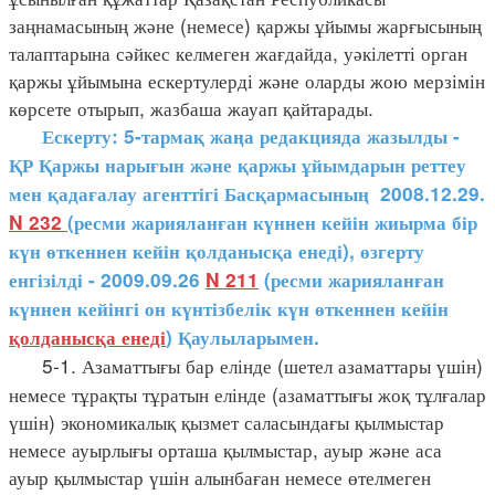
заңнамасының және (немесе) қаржы ұйымы жарғысының
талаптарына сәйкес келмеген жағдайда, уәкілетті орган
қаржы ұйымына ескертулерді және оларды жою мерзімін
көрсете отырып, жазбаша жауап қайтарады.
Ескерту: 5-тармақ жаңа редакцияда жазылды -
ҚР Қаржы нарығын және қаржы ұйымдарын реттеу
мен қадағалау агенттігі Басқармасының 2008.12.29.
N 232
(ресми жарияланған күннен кейін жиырма бір
күн өткеннен кейін қолданысқа енеді), өзгерту
енгізілді - 2009.09.26
N 211
(ресми жарияланған
күннен кейінгі он күнтізбелік күн өткеннен кейін
қолданысқа енеді
) Қаулыларымен.
5-1. Азаматтығы бар елінде (шетел азаматтары үшін)
немесе тұрақты тұратын елінде (азаматтығы жоқ тұлғалар
үшін) экономикалық қызмет саласындағы қылмыстар
немесе ауырлығы орташа қылмыстар, ауыр және аса
ауыр қылмыстар үшін алынбаған немесе өтелмеген