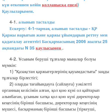
күн өткеннен кейін
қолданысқа енеді
)
Қаулыларымен.
4-1.
алынып тасталды
Ескерту: 4-1-тармақ алынып тасталды - ҚР
Қаржы нарығын және қаржы ұйымдарын реттеу мен
қадағалау агенттігі Басқармасының 2006 жылғы 25
.
ақпандағы N 35
қаулысымен
4-2. Ұсыным беруші тұлғалар мыналар болуы
мүмкін:
1) "Қазақстан қаржыгерлерінің қауымдастығы" заңды
тұлғалар бірлестігі;
2) оларды тағайындауға (сайлауға) уәкілетті
органның келісімін алған, қол қою күні ол қайтарып
алынбаған, ұсыным хатқа қол қою күні директорлар
кеңесінің бірінші басшысы, директорлар кеңесінің
мүшесі, басқарманың бірінші басшысы (тіркеуші,