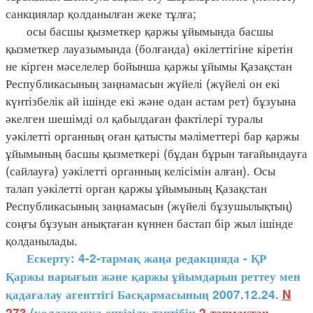
санкциялар қолданылған жеке тұлға;
осы басшы қызметкер қаржы ұйымында басшы
қызметкер лауазымында (болғанда) өкілеттігіне кіретін
не кірген мәселелер бойынша қаржы ұйымы Қазақстан
Республикасының заңнамасын жүйелі (жүйелі он екі
күнтізбелік ай ішінде екі және одан астам рет) бұзуына
әкелген шешімді ол қабылдаған фактілері туралы
уәкілетті органның оған қатысты мәліметтері бар қаржы
ұйымының басшы қызметкері (бұдан бұрын тағайындауға
(сайлауға) уәкілетті органның келісімін алған). Осы
талап уәкілетті орган қаржы ұйымының Қазақстан
Республикасының заңнамасын (жүйелі бұзушылықтың)
соңғы бұзуын анықтаған күннен бастап бір жыл ішінде
қолданылады.
Ескерту: 4-2-тармақ жаңа редакцияда - ҚР
Қаржы нарығын және қаржы ұйымдарын реттеу мен
қадағалау агенттігі Басқармасының 2007.12.24.
N
273
(қолданысқа енгізілу тәртібін
2-тармақтан