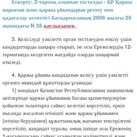
Ескерту: 2-тармақ алынып тасталды - ҚР Қаржы
нарығын және қаржы ұйымдарын реттеу мен
қадағалау агенттігі Басқармасының 2006 жылғы 25
.
ақпандағы N 35
қаулысымен
3. Келісілуді уәкілетті орган тестілеуден өткізу үшін
кандидаттарды шақыра отырып, не осы Ережелердің 12-
тармағында көзделген жағдайда оларды шақырмай
өткізеді.
4. Қаржы ұйымы кандидатын келісу үшін уәкілетті
органға мынадай құжаттарды ұсынады:
1) кандидат Қазақстан Республикасының заңнамалық
актілерінде қаржы ұйымының басшы қызметкерлеріне
қойылған талаптарға сәйкес келетіні көрсетіліп, еркін
нысанда жасалған өтінішті және қаржы ұйымымен
(өтініш берушімен) құжаттамалық жағынан тексерілгені
көрсетіліп, кандидат туралы, оның ішінде осы Ереженің
1-қосымшасына сәйкес ұсынылған мәліметтерді және