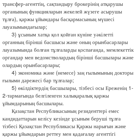
трансфер-агенттің, сақтандыру брокерінің атқарушы
органының функцияларын жекелей жүзеге асырушы
тұлға), қаржы ұйымдары басқармасының мүшесі
лауазымындағылар;
3) ұсыным хатқа қол қойған күніне уәкілетті
органның бірінші басшысы және оның орынбасарлары
лауазымында болған тұлғаларды қоспағанда, мемлекеттік
органдар мен ведомстволардың бірінші басшылары және
олардың орынбасарлары;
4) экономика және (немесе) заң ғылымының докторы
ғылыми дәрежесі бар тұлғалар;
5) өкілдіктердің басшылары, тізбесі осы Ереженің 1-
2-тармағында белгіленген халықаралық қаржы
ұйымдарының басшылары.
Қазақстан Республикасының резиденттері емес
кандидаттарын келісу кезінде ұсыным беруші тұлға
тізбесі Қазақстан Республикасы Қаржы нарығын және
қаржы ұйымдарын реттеу мен қадағалау агенттігі