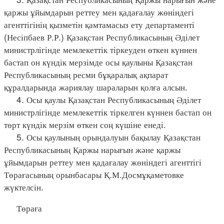
қаржы ұйымдарын реттеу мен қадағалау жөніндегі
агенттігінің қызметін қамтамасыз ету департаменті
(Несіпбаев Р.Р.) Қазақстан Республикасының Әділет
министрлігінде мемлекеттік тіркеуден өткен күннен
бастап он күндік мерзімде осы қаулыны Қазақстан
Республикасының ресми бұқаралық ақпарат
құралдарында жариялау шараларын қолға алсын.
4. Осы қаулы Қазақстан Республикасының Әділет
министрлігінде мемлекеттік тіркелген күннен бастап он
төрт күндік мерзім өткен соң күшіне енеді.
5. Осы қаулының орындалуын бақылау Қазақстан
Республикасының Қаржы нарығын және қаржы
ұйымдарын реттеу мен қадағалау жөніндегі агенттігі
Төрағасының орынбасары Қ.М.Досмұқаметовке
жүктелсін.
Төраға