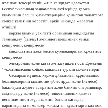
жағынан тексерілгенін және кандидат Қазақстан
Республикасының заңнамалық актілерінде қаржы
ұйымының басшы қызметкерлеріне қойылған талаптарға
сәйкес келетінін көрсетіп, еркін нысанда жасалған
өтінішті;
қаржы ұйымы уәкілетті органының кандидатты
тағайындау (сайлау) жөніндегі шешімінен үзінді
көшірменің көшірмесін;
кандидаттың жеке басын куәландыратын құжаттың
көшірмесін;
электронды және қағаз жеткізушідегі осы Ереженің
1-қосымшасына сәйкес кандидат туралы мәліметтерді;
басқарма мүшесі, қаржы ұйымының құрылымдық
бөлімшелерінің қызметіне үйлестіруді және (немесе)
бақылауды жүзеге асыратын және банктік операциялар,
сақтандыру және (немесе) инвестициялық қызмет
негізінде тиісті жүргізілетін, бағалы қағаздар
нарығындағы мәмілелер жасалатын құжаттарға қол қою