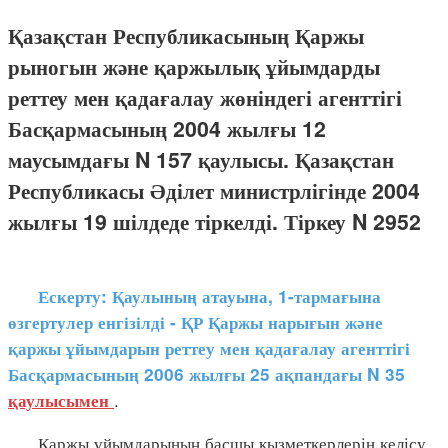
Қазақстан Республикасының Қаржы
рыногын және қаржылық ұйымдарды
реттеу мен қадағалау жөніндегі агенттігі
Басқармасының 2004 жылғы 12
маусымдағы N 157 қаулысы. Қазақстан
Республикасы Әділет министрлігінде 2004
жылғы 19 шілдеде тіркелді. Тіркеу N 2952
Ескерту: Қаулының атауына, 1-тармағына
өзгертулер енгізілді - ҚР Қаржы нарығын және
қаржы ұйымдарын реттеу мен қадағалау агенттігі
Басқармасының 2006 жылғы 25 ақпандағы N 35
.
қаулысымен
Қаржы ұйымдарының басшы қызметкерлерін келісу