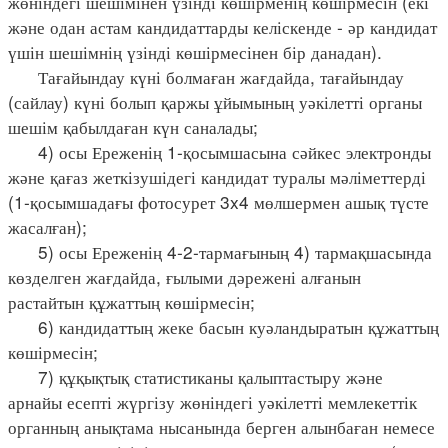
жөніндегі шешімінен үзінді көшірменің көшірмесін (екі
және одан астам кандидаттарды келіскенде - әр кандидат
үшін шешімнің үзінді көшірмесінен бір данадан).
Тағайындау күні болмаған жағдайда, тағайындау
(сайлау) күні болып қаржы ұйымының уәкілетті органы
шешім қабылдаған күн саналады;
4) осы Ереженің 1-қосымшасына сәйкес электронды
және қағаз жеткізушідегі кандидат туралы мәліметтерді
(1-қосымшадағы фотосурет 3x4 мөлшермен ашық түсте
жасалған);
5) осы Ереженің 4-2-тармағының 4) тармақшасында
көзделген жағдайда, ғылыми дәрежені алғанын
растайтын құжаттың көшірмесін;
6) кандидаттың жеке басын куәландыратын құжаттың
көшірмесін;
7) құқықтық статистиканы қалыптастыру және
арнайы есепті жүргізу жөніндегі уәкілетті мемлекеттік
органның анықтама нысанында берген алынбаған немесе