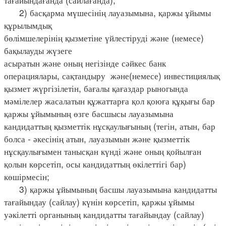
2) басқарма мүшесінің лауазымына, қаржы ұйымы
құрылымдық
бөлімшелерінің қызметіне үйлестіруді және (немесе)
бақылауды жүзеге
асыратын және оның негізінде сәйкес банк
операциялары, сақтандыру және(немесе) инвестициялық
қызмет жүргізілетін, бағалы қағаздар рыногында
мәмілелер жасалатын құжаттарға қол қоюға құқығы бар
қаржы ұйымының өзге басшысы лауазымына
кандидаттың қызметтік нұсқаулығының (тегін, атын, бар
болса - әкесінің атын, лауазымын және қызметтік
нұсқаулығымен танысқан күнді және оның қойылған
қолын көрсетіп, осы кандидаттың өкілеттігі бар)
көшірмесін;
3) қаржы ұйымының басшы лауазымына кандидатты
тағайындау (сайлау) күнін көрсетіп, қаржы ұйымы
уәкілетті органының кандидатты тағайындау (сайлау)