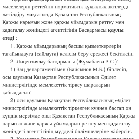
мәселелерін реттейтін нормативтік құқықтық актілерді
жетілдіру мақсатында Қазақстан Республикасының
Қаржы нарығын және қаржы ұйымдарын реттеу мен
қадағалау жөніндегі агенттігінің Басқармасы
қаулы
:
етеді
1. Қаржы ұйымдарының басшы қызметкерлерін
тағайындауға (сайлауға) келісім беру ережесі бекітілсін.
2. Лицензиялау басқармасы (Жұмабаева З.С.):
1) Заң департаментімен (Байсынов М.Б.) бірлесіп,
осы қаулыны Қазақстан Республикасының Әділет
министрлігінде мемлекеттік тіркеу шараларын
қабылдасын;
2) осы қаулыны Қазақстан Республикасының Әділет
министрлігінде мемлекеттік тіркелген күннен бастап он
күндік мерзімде оны Қазақстан Республикасының Қаржы
нарығын және қаржы ұйымдарын реттеу мен қадағалау
жөніндегі агенттігінің мүдделі бөлімшелеріне жіберсін.
3. Қазақстан Республикасының Қаржы нарығын және