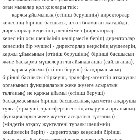
оған мыналар қол қоюлары тиіс:
қаржы ұйымының (өтініш берушінің) директорлар
кеңесінің бірінші басшысы, ал ол болмаған жағдайда,
директорлар кеңесінің шешімімен (директорлар
кеңесінің осы шешімінің көшірмесін беріп) директорлар
кеңесінің бір мүшесі - директорлар кеңесінің мүшелерін,
қаржы ұйымының (өтініш берушінің) бірінші басшысын
және басқарма мүшелерін тағайындағанда (сайлағанда);
қаржы ұйымы (өтініш беруші) басқармасының
бірінші басшысы (тіркеуші, трансфер-агенттің атқарушы
органының функцияларын жеке жүзеге асыратын
тұлғаның) не қаржы ұйымы (өтініш беруші)
басқармасының бірінші басшысының қызметін атқарушы
тұлға (тіркеуші, трансфер-агенттің атқарушы органының
функцияларын жеке жүзеге асыратын тұлғаның)
(міндетін атқару жүктелгені туралы шешімнің
көшірмесін беріп) - директорлар кеңесінің бірінші
басшысын, бас бухгалтерді және қаржы ұйымының