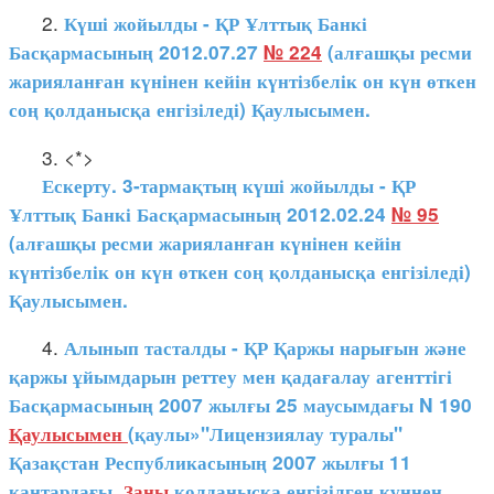
2.
Күші жойылды - ҚР Ұлттық Банкі
Басқармасының 2012.07.27
№ 224
(алғашқы ресми
жарияланған күнінен кейін күнтізбелік он күн өткен
соң қолданысқа енгізіледі) Қаулысымен.
3. <*>
Ескерту. 3-тармақтың күші жойылды - ҚР
Ұлттық Банкі Басқармасының 2012.02.24
№ 95
(алғашқы ресми жарияланған күнінен кейін
күнтізбелік он күн өткен соң қолданысқа енгізіледі)
Қаулысымен.
4.
Алынып тасталды - ҚР Қаржы нарығын және
қаржы ұйымдарын реттеу мен қадағалау агенттігі
Басқармасының 2007 жылғы 25 маусымдағы N 190
Қаулысымен
(қаулы»"Лицензиялау туралы"
Қазақстан Республикасының 2007 жылғы 11
қаңтардағы
Заңы
қолданысқа енгізілген күннен