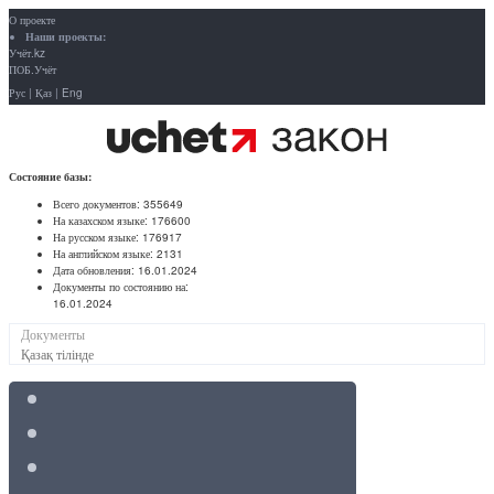
О проекте
Наши проекты:
Учёт.kz
ПОБ.Учёт
Рус
|
Қаз
|
Eng
Состояние базы:
Всего документов:
355649
На казахском языке:
176600
На русском языке:
176917
На английском языке:
2131
Дата обновления:
16.01.2024
Документы по состоянию на:
16.01.2024
Документы
Қазақ тілінде