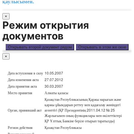
қаулысымен.
×
Режим открытия
документов
Открывать второй документ рядом
Открывать в этом же окне
×
Дата вступления в силу
10.05.2007
Дата изменения акта
27.07.2012
Дата принятия акта
30.03.2007
Место принятия
Алматы қаласы
Қазақстан Республикасының Қаржы нарығын және
қаржы ұйымдарын реттеу мен қадағалау жөніндегi
Орган, принявший акт
агенттiгi (ҚР Президентінің 2011.04.12 № 25
Жарлығымен оның функциялары мен өкілеттіктері
ҚР Ұлттық Банкіне беріле отырып таратылды)
Регион действия
Қазақстан Республикасы
Регистрационный