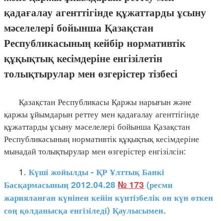
қадағалау агенттігінде құжаттарды ұсыну
мәселелері бойынша Қазақстан
Республикасының кейбір нормативтік
құқықтық кесімдеріне енгізілетін
толықтырулар мен өзгерістер тізбесі
Қазақстан Республикасы Қаржы нарығын және
қаржы ұйымдарын реттеу мен қадағалау агенттігінде
құжаттарды ұсыну мәселелері бойынша Қазақстан
Республикасының нормативтік құқықтық кесімдеріне
мынадай толықтырулар мен өзгерістер енгізілсін:
1.
Күші жойылды - ҚР Ұлттық Банкі
Басқармасының 2012.04.28
№ 173
(ресми
жарияланған күнінен кейін күнтізбелік он күн өткен
соң қолданысқа енгізіледі) Қаулысымен.