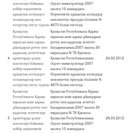
мәселелері бойынша
Әділет министрлігінде 2007
кейбір нормативтік
жылғы 10 мамырдағы
құқықтық кесімдерге
Нормативтік құқықтық кесімдерді
толықтырулар мен
мемлекеттік тіркеудің тізіліміне N
өзгерістер енгізу туралы
4670 болып енгізілді.
Қазақстан
Қазақстан Республикасы Қаржы
Республикасы Қаржы
нарығын және қаржы ұйымдарын
нарығын және қаржы
реттеу мен қадағалау агенттігі
ұйымдарын реттеу мен
Басқармасының 2007 жылғы 30
қадағалау агенттігінде
наурыздағы N 76 Қаулысы.
4
құжаттарды ұсыну
Қазақстан Республикасының
24.02.2012
мәселелері бойынша
Әділет министрлігінде 2007
кейбір нормативтік
жылғы 10 мамырдағы
құқықтық кесімдерге
Нормативтік құқықтық кесімдерді
толықтырулар мен
мемлекеттік тіркеудің тізіліміне N
өзгерістер енгізу туралы
4670 болып енгізілді.
Қазақстан
Қазақстан Республикасы Қаржы
Республикасы Қаржы
нарығын және қаржы ұйымдарын
нарығын және қаржы
реттеу мен қадағалау агенттігі
ұйымдарын реттеу мен
Басқармасының 2007 жылғы 30
қадағалау агенттігінде
наурыздағы N 76 Қаулысы.
5
құжаттарды ұсыну
Қазақстан Республикасының
26.03.2012
мәселелері бойынша
Әділет министрлігінде 2007
кейбір нормативтік
жылғы 10 мамырдағы