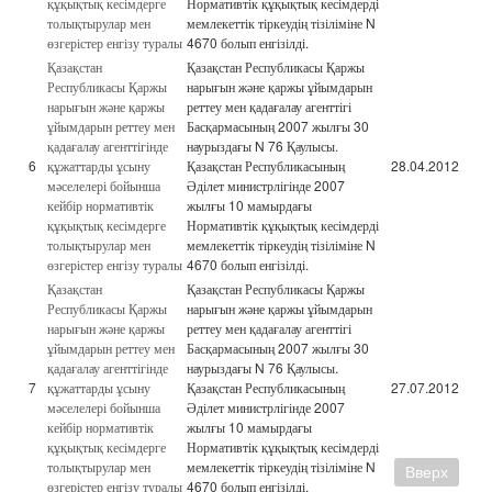
құқықтық кесімдерге
Нормативтік құқықтық кесімдерді
толықтырулар мен
мемлекеттік тіркеудің тізіліміне N
өзгерістер енгізу туралы
4670 болып енгізілді.
Қазақстан
Қазақстан Республикасы Қаржы
Республикасы Қаржы
нарығын және қаржы ұйымдарын
нарығын және қаржы
реттеу мен қадағалау агенттігі
ұйымдарын реттеу мен
Басқармасының 2007 жылғы 30
қадағалау агенттігінде
наурыздағы N 76 Қаулысы.
6
құжаттарды ұсыну
Қазақстан Республикасының
28.04.2012
мәселелері бойынша
Әділет министрлігінде 2007
кейбір нормативтік
жылғы 10 мамырдағы
құқықтық кесімдерге
Нормативтік құқықтық кесімдерді
толықтырулар мен
мемлекеттік тіркеудің тізіліміне N
өзгерістер енгізу туралы
4670 болып енгізілді.
Қазақстан
Қазақстан Республикасы Қаржы
Республикасы Қаржы
нарығын және қаржы ұйымдарын
нарығын және қаржы
реттеу мен қадағалау агенттігі
ұйымдарын реттеу мен
Басқармасының 2007 жылғы 30
қадағалау агенттігінде
наурыздағы N 76 Қаулысы.
7
құжаттарды ұсыну
Қазақстан Республикасының
27.07.2012
мәселелері бойынша
Әділет министрлігінде 2007
кейбір нормативтік
жылғы 10 мамырдағы
құқықтық кесімдерге
Нормативтік құқықтық кесімдерді
толықтырулар мен
мемлекеттік тіркеудің тізіліміне N
Вверх
өзгерістер енгізу туралы
4670 болып енгізілді.