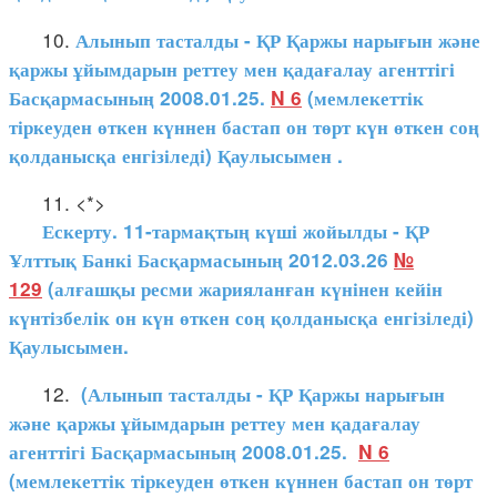
10.
Алынып тасталды - ҚР Қаржы нарығын және
қаржы ұйымдарын реттеу мен қадағалау агенттігі
Басқармасының 2008.01.25.
N 6
(мемлекеттік
тіркеуден өткен күннен бастап он төрт күн өткен соң
қолданысқа енгізіледі)
Қаулысымен
.
11. <*>
Ескерту. 11-тармақтың күші жойылды - ҚР
Ұлттық Банкі Басқармасының 2012.03.26
№
129
(алғашқы ресми жарияланған күнінен кейін
күнтізбелік он күн өткен соң қолданысқа енгізіледі)
Қаулысымен.
12.
(Алынып тасталды - ҚР Қаржы нарығын
және қаржы ұйымдарын реттеу мен қадағалау
агенттігі Басқармасының 2008.01.25.
N 6
(мемлекеттік тіркеуден өткен күннен бастап он төрт