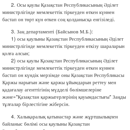
2. Осы қаулы Қазақстан Республикасының Әділет
министрлігінде мемлекеттік тіркеуден өткен күннен
бастап он төрт күн өткен соң қолданысқа енгізіледі.
3. Заң департаменті (Байсынов М.Б.):
1) осы қаулыны Қазақстан Республикасының Әділет
министрлігінде мемлекеттік тіркеуден өткізу шараларын
қолға алсын;
2) осы қаулы Қазақстан Республикасының Әділет
министрлігінде мемлекеттік тіркеуден өткен күннен
бастап он күндік мерзімде оны Қазақстан Республикасы
Қаржы нарығын және қаржы ұйымдарын реттеу мен
қадағалау агенттігінің мүдделі бөлімшелеріне
және»"Қазақстан қаржыгерлерінің қауымдастығы" Заңды
тұлғалар бірлестігіне жіберсін.
4. Халықаралық қатынастар және жұртшылықпен
байланыс бөлімі осы қаулыны Қазақстан