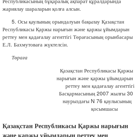
Республикасының бұқаралық ақпарат құралдарында
жариялау шараларын қолға алсын.
5. Осы қаулының орындалуын бақылау Қазақстан
Республикасы Қаржы нарығын және қаржы ұйымдарын
реттеу мен қадағалау агенттігі Төрағасының орынбасары
Е.Л. Бахмутоваға жүктелсін.
Төраға
Қазақстан Республикасы Қаржы
нарығын және қаржы ұйымдарын
реттеу мен қадағалау агенттігі
Басқармасының 2007 жылғы 30
наурыздағы N 76 қаулысының
қосымшасы
Қазақстан Республикасы Қаржы нарығын
және қаржы ұйымдарын реттеу мен