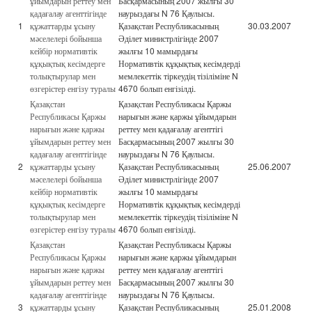
ұйымдарын реттеу мен
Басқармасының 2007 жылғы 30
қадағалау агенттігінде
наурыздағы N 76 Қаулысы.
1
құжаттарды ұсыну
Қазақстан Республикасының
30.03.2007
мәселелері бойынша
Әділет министрлігінде 2007
кейбір нормативтік
жылғы 10 мамырдағы
құқықтық кесімдерге
Нормативтік құқықтық кесімдерді
толықтырулар мен
мемлекеттік тіркеудің тізіліміне N
өзгерістер енгізу туралы
4670 болып енгізілді.
Қазақстан
Қазақстан Республикасы Қаржы
Республикасы Қаржы
нарығын және қаржы ұйымдарын
нарығын және қаржы
реттеу мен қадағалау агенттігі
ұйымдарын реттеу мен
Басқармасының 2007 жылғы 30
қадағалау агенттігінде
наурыздағы N 76 Қаулысы.
2
құжаттарды ұсыну
Қазақстан Республикасының
25.06.2007
мәселелері бойынша
Әділет министрлігінде 2007
кейбір нормативтік
жылғы 10 мамырдағы
құқықтық кесімдерге
Нормативтік құқықтық кесімдерді
толықтырулар мен
мемлекеттік тіркеудің тізіліміне N
өзгерістер енгізу туралы
4670 болып енгізілді.
Қазақстан
Қазақстан Республикасы Қаржы
Республикасы Қаржы
нарығын және қаржы ұйымдарын
нарығын және қаржы
реттеу мен қадағалау агенттігі
ұйымдарын реттеу мен
Басқармасының 2007 жылғы 30
қадағалау агенттігінде
наурыздағы N 76 Қаулысы.
3
құжаттарды ұсыну
Қазақстан Республикасының
25.01.2008