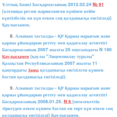
Ұлттық Банкі Басқармасының 2012.02.24
№ 91
(алғашқы ресми жарияланған күнінен кейін
күнтізбелік он күн өткен соң қолданысқа енгізіледі)
Қаулысымен.
8.
Алынып тасталды - ҚР Қаржы нарығын және
қаржы ұйымдарын реттеу мен қадағалау агенттігі
Басқармасының 2007 жылғы 25 маусымдағы N 190
Қаулысымен
(қаулы "Лицензиялау туралы"
Қазақстан Республикасының 2007 жылғы 11
қаңтардағы
Заңы
қолданысқа енгізілген күннен
бастап қолданысқа енгізіледі).
9.
Алынып тасталды - ҚР Қаржы нарығын және
қаржы ұйымдарын реттеу мен қадағалау агенттігі
Басқармасының 2008.01.25.
N 6
(мемлекеттік
тіркеуден өткен күннен бастап он төрт күн өткен соң
қолданысқа енгізіледі)
Қаулысымен
.