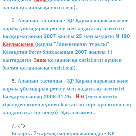
бастап қолданысқа енгізіледі).
5.
Алынып тасталды - ҚР Қаржы нарығын және
қаржы ұйымдарын реттеу мен қадағалау агенттігі
Басқармасының 2007 жылғы 25 маусымдағы N 190
Қаулысымен
(қаулы "Лицензиялау туралы"
Қазақстан Республикасының 2007 жылғы 11
қаңтардағы
Заңы
қолданысқа енгізілген күннен
бастап қолданысқа енгізіледі).
6.
Алынып тасталды - ҚР Қаржы нарығын және
қаржы ұйымдарын реттеу мен қадағалау агенттігі
Басқармасының 2008.01.25.
N 6
(мемлекеттік
тіркеуден өткен күннен бастап он төрт күн өткен соң
қолданысқа енгізіледі)
Қаулысымен
.
7. <*>
Ескерту. 7-тармақтың күші жойылды - ҚР