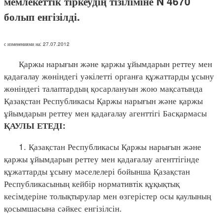
мемлекеттік тіркеудің тізіліміне N 4670
болып енгізілді.
с изменениями на: 27.07.2012
Қаржы нарығын және қаржы ұйымдарын реттеу мен
қадағалау жөніндегі уәкілетті органға құжаттарды ұсыну
жөніндегі талаптардың қосарлануын жою мақсатында
Қазақстан Республикасы Қаржы нарығын және қаржы
ұйымдарын реттеу мен қадағалау агенттігі Басқармасы
ҚАУЛЫ ЕТЕДІ:
1. Қазақстан Республикасы Қаржы нарығын және
қаржы ұйымдарын реттеу мен қадағалау агенттігінде
құжаттарды ұсыну мәселелері бойынша Қазақстан
Республикасының кейбір нормативтік құқықтық
кесімдеріне толықтырулар мен өзгерістер осы қаулының
қосымшасына сәйкес енгізілсін.