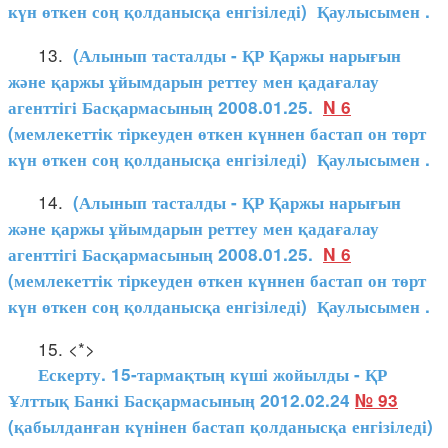
күн өткен соң қолданысқа енгізіледі)
Қаулысымен
.
13.
(Алынып тасталды - ҚР Қаржы нарығын
және қаржы ұйымдарын реттеу мен қадағалау
агенттігі Басқармасының 2008.01.25.
N 6
(мемлекеттік тіркеуден өткен күннен бастап он төрт
күн өткен соң қолданысқа енгізіледі)
Қаулысымен
.
14.
(Алынып тасталды - ҚР Қаржы нарығын
және қаржы ұйымдарын реттеу мен қадағалау
агенттігі Басқармасының 2008.01.25.
N 6
(мемлекеттік тіркеуден өткен күннен бастап он төрт
күн өткен соң қолданысқа енгізіледі)
Қаулысымен
.
15. <*>
Ескерту. 15-тармақтың күші жойылды - ҚР
Ұлттық Банкі Басқармасының 2012.02.24
№ 93
(қабылданған күнінен бастап қолданысқа енгізіледі)