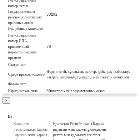
номер акта в
Государственном
33292
реестре нормативных
правовых актов
Республики Казахстан
Регистрационный
номер НПА,
присвоенный
76
нормотворческим
органом
Статус акта
Нормативтік құқықтық актілер: дайындау, қабылдау,
Сфера правоотношений
өзгерту, жариялау, түсіндіру, мемлекеттік есепке алу
Форма акта
Юридическая сила
Министрлік пен ведомствоның актісі
×
№
Қазақстан
Қазақстан Республикасы Қаржы
Республикасы Қаржы
нарығын және қаржы ұйымдарын
нарығын және қаржы
реттеу мен қадағалау агенттігі