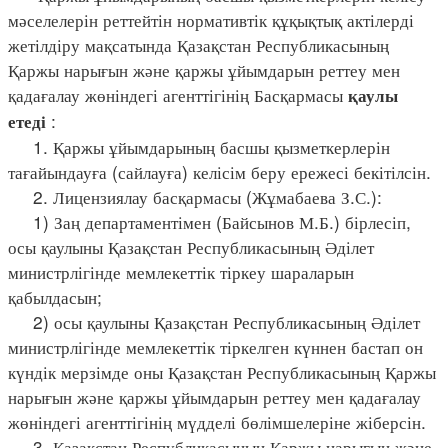
мәселелерін реттейтін нормативтік құқықтық актілерді
жетілдіру мақсатында Қазақстан Республикасының
Қаржы нарығын және қаржы ұйымдарын реттеу мен
қадағалау жөніндегі агенттігінің Басқармасы
қаулы
:
етеді
1. Қаржы ұйымдарының басшы қызметкерлерін
тағайындауға (сайлауға) келісім беру ережесі бекітілсін.
2. Лицензиялау басқармасы (Жұмабаева З.С.):
1) Заң департаментімен (Байсынов М.Б.) бірлесіп,
осы қаулыны Қазақстан Республикасының Әділет
министрлігінде мемлекеттік тіркеу шараларын
қабылдасын;
2) осы қаулыны Қазақстан Республикасының Әділет
министрлігінде мемлекеттік тіркелген күннен бастап он
күндік мерзімде оны Қазақстан Республикасының Қаржы
нарығын және қаржы ұйымдарын реттеу мен қадағалау
жөніндегі агенттігінің мүдделі бөлімшелеріне жіберсін.
3. Қазақстан Республикасының Қаржы нарығын және