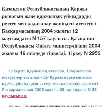
Қазақстан Республикасының Қаржы
рыногын және қаржылық ұйымдарды
реттеу мен қадағалау жөніндегі агенттігі
Басқармасының 2004 жылғы 12
маусымдағы N 157 қаулысы. Қазақстан
Республикасы Әділет министрлігінде 2004
жылғы 19 шілдеде тіркелді. Тіркеу N 2952
Ескерту: Қаулының атауына, 1-тармағына
өзгертулер енгізілді - ҚР Қаржы нарығын және
қаржы ұйымдарын реттеу мен қадағалау агенттігі
Басқармасының 2006 жылғы 25 ақпандағы N 35
.
қаулысымен
Қаржы ұйымдарының басшы қызметкерлерін келісу