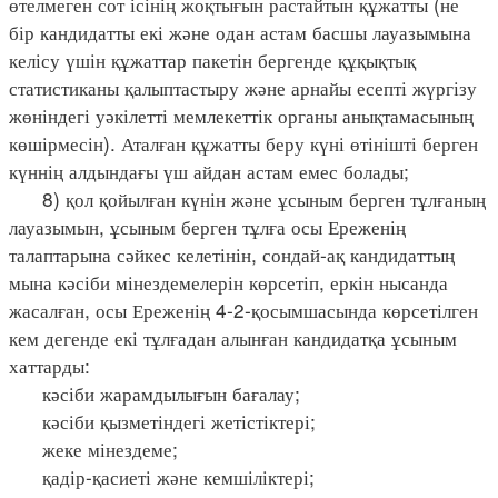
өтелмеген сот ісінің жоқтығын растайтын құжатты (не
бір кандидатты екі және одан астам басшы лауазымына
келісу үшін құжаттар пакетін бергенде құқықтық
статистиканы қалыптастыру және арнайы есепті жүргізу
жөніндегі уәкілетті мемлекеттік органы анықтамасының
көшірмесін). Аталған құжатты беру күні өтінішті берген
күннің алдындағы үш айдан астам емес болады;
8) қол қойылған күнін және ұсыным берген тұлғаның
лауазымын, ұсыным берген тұлға осы Ереженің
талаптарына сәйкес келетінін, сондай-ақ кандидаттың
мына кәсіби мінездемелерін көрсетіп, еркін нысанда
жасалған, осы Ереженің 4-2-қосымшасында көрсетілген
кем дегенде екі тұлғадан алынған кандидатқа ұсыным
хаттарды:
кәсіби жарамдылығын бағалау;
кәсіби қызметіндегі жетістіктері;
жеке мінездеме;
қадір-қасиеті және кемшіліктері;