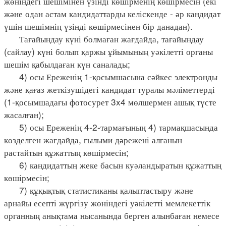
жөніндегі шешімінен үзінді көшірменің көшірмесін (екі
және одан астам кандидаттарды келіскенде - әр кандидат
үшін шешімнің үзінді көшірмесінен бір данадан).
Тағайындау күні болмаған жағдайда, тағайындау
(сайлау) күні болып қаржы ұйымының уәкілетті органы
шешім қабылдаған күн саналады;
4) осы Ереженің 1-қосымшасына сәйкес электронды
және қағаз жеткізушідегі кандидат туралы мәліметтерді
(1-қосымшадағы фотосурет 3x4 мөлшермен ашық түсте
жасалған);
5) осы Ереженің 4-2-тармағының 4) тармақшасында
көзделген жағдайда, ғылыми дәрежені алғанын
растайтын құжаттың көшірмесін;
6) кандидаттың жеке басын куәландыратын құжаттың
көшірмесін;
7) құқықтық статистиканы қалыптастыру және
арнайы есепті жүргізу жөніндегі уәкілетті мемлекеттік
органның анықтама нысанында берген алынбаған немесе