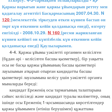
Ескерту: 4-3-тармақпен толықтырылды - ҚР
Қаржы нарығын және қаржы ұйымдарын реттеу мен
қадағалау агенттігі Басқармасының 2007.04.30. N
120
(мемлекеттік тіркеуден өткен күннен бастап он
төрт күн өткеннен кейін қолданысқа енеді), өзгерту
енгізілді - 2008.10.29.
N 160
(ресми жарияланған
күннен кейінгі он күнтізбелік күн өткеннен кейін
қолданысқа енеді) Қаулыларымен.
4-4. Қаржы ұйымы уәкілетті органмен келісілген
(бұдан әрі - келісілген басшы қызметкер), бір уақытта
осы не басқа қаржы ұйымының басшы қызметкері
лауызымын атқарып отырған кандидатты басшы
қызметкері лауазымына келісу үшін уәкілетті органға
мыналарды береді:
кандидат Ереженің осы тармағының талаптарына
сәйкес келісіледі және кандидат туралы мәліметтер, оның
ішінде осы Ереженің 1-қосымшасында көрсетілгендер
қаржы ұйымымен (өтініш берушімен) құжаттама