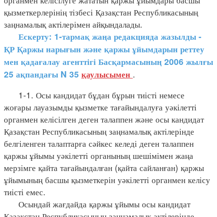
қызметкерлерінің тізбесі Қазақстан Республикасының
заңнамалық актілерімен айқындалады.
Ескерту: 1-тармақ жаңа редакцияда жазылды -
ҚР Қаржы нарығын және қаржы ұйымдарын реттеу
мен қадағалау агенттігі Басқармасының 2006 жылғы
.
25 ақпандағы N 35
қаулысымен
1-1. Осы кандидат бұдан бұрын тиісті немесе
жоғары лауазымды қызметке тағайындалуға уәкілетті
органмен келісілген деген талаппен және осы кандидат
Қазақстан Республикасының заңнамалық актілерінде
белгіленген талаптарға сәйкес келеді деген талаппен
қаржы ұйымы уәкілетті органының шешімімен жаңа
мерзімге қайта тағайындалған (қайта сайланған) қаржы
ұйымының басшы қызметкерін уәкілетті органмен келісу
тиісті емес.
Осындай жағдайда қаржы ұйымы осы кандидат
Қазақстан Республикасының заңнамалық актілерінде