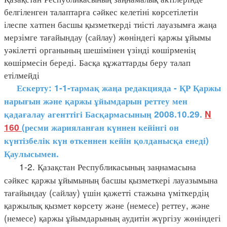
белгіленген талаптарға сәйкес келетіні көрсетілетін
ілеспе хатпен басшы қызметкерді тиісті лауазымға жаңа
мерзімге тағайындау (сайлау) жөніндегі қаржы ұйымы
уәкілетті органының шешімінен үзінді көшірменің
көшірмесін береді. Басқа құжаттарды беру талап
етілмейді
Ескерту: 1-1-тармақ жаңа редакцияда - ҚР Қаржы
нарығын және қаржы ұйымдарын реттеу мен
қадағалау агенттігі Басқармасының 2008.10.29.
N
160
(ресми жарияланған күннен кейінгі он
күнтізбелік күн өткеннен кейін қолданысқа
енеді)
Қаулысымен.
1-2. Қазақстан Республикасының заңнамасына
сәйкес қаржы ұйымының басшы қызметкері лауазымына
тағайындау (сайлау) үшін қажетті стажына үміткердің
қаржылық қызмет көрсету және (немесе) реттеу, және
(немесе) қаржы ұйымдарының аудитін жүргізу жөніндегі