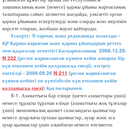
заңнамасының және (немесе) қаржы ұйымы жарғысының
талаптарына сәйкес келмеген жағдайда, уәкілетті орган
қаржы ұйымына ескертулерді және оларды жою мерзімін
көрсете отырып, жазбаша жауап қайтарады.
Ескерту: 5-тармақ жаңа редакцияда жазылды -
ҚР Қаржы нарығын және қаржы ұйымдарын реттеу
мен қадағалау агенттігі Басқармасының 2008.12.29.
N 232
(ресми жарияланған күннен кейін жиырма бір
күн өткеннен кейін қолданысқа енеді), өзгерту
енгізілді - 2009.09.26
N 211
(ресми жарияланған
күннен кейінгі он күнтізбелік күн өткеннен кейін
қолданысқа енеді
) Қаулыларымен.
5-1. Азаматтығы бар елінде (шетел азаматтары үшін)
немесе тұрақты тұратын елінде (азаматтығы жоқ тұлғалар
үшін) экономикалық қызмет саласындағы қылмыстар
немесе ауырлығы орташа қылмыстар, ауыр және аса
ауыр қылмыстар үшін алынбаған немесе өтелмеген