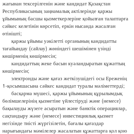
жағынан тексерілгенін және кандидат Қазақстан
Республикасының заңнамалық актілерінде қаржы
ұйымының басшы қызметкерлеріне қойылған талаптарға
сәйкес келетінін көрсетіп, еркін нысанда жасалған
өтінішті;
қаржы ұйымы уәкілетті органының кандидатты
тағайындау (сайлау) жөніндегі шешімінен үзінді
көшірменің көшірмесін;
кандидаттың жеке басын куәландыратын құжаттың
көшірмесін;
электронды және қағаз жеткізушідегі осы Ереженің
1-қосымшасына сәйкес кандидат туралы мәліметтерді;
басқарма мүшесі, қаржы ұйымының құрылымдық
бөлімшелерінің қызметіне үйлестіруді және (немесе)
бақылауды жүзеге асыратын және банктік операциялар,
сақтандыру және (немесе) инвестициялық қызмет
негізінде тиісті жүргізілетін, бағалы қағаздар
нарығындағы мәмілелер жасалатын құжаттарға қол қою