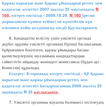
Қаржы нарығын және Қаржы ұйымдарын реттеу мен
қадағалау агенттігі 2007 жылғы 25 маусымдағы
N
169,
өзгерту енгізілді - 2008.10.29.
N 160
(ресми
жарияланған күннен кейінгі он күнтізбелік күн
өткеннен кейін қолданысқа енеді) Қаулыларымен.
6. Кандидатты келісілу үшін уәкілетті органда
дербес құрамы уәкілетті органның бірінші басшысының
бұйрығымен бекітілген, қаржы ұйымдары басшы
қызметкерлерінің лауазымына кандидаттардың
сәйкестігін айқындау жөніндегі комиссиясы (бұдан әрі -
Комиссия) құрылады.
Ескерту: 6-тармаққа өзгерту енгізілді - ҚР Қаржы
нарығын және қаржы ұйымдарын реттеу мен
қадағалау агенттігі Басқармасының 2006 жылғы 25
.
ақпандағы N 35
қаулысымен
7. Уәкілетті органның жауапты бөлімшесі тестілеудің