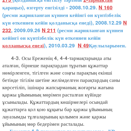
қараңыз), өзгерту енгізілді - 2008.10.29.
N 160
(ресми жарияланған күннен кейінгі он күнтізбелік
күн өткеннен кейін қолданысқа енеді), 2008.12.29
N
232
, 2009.09.26
N 211
(ресми жарияланған күннен
кейінгі он күнтізбелік күн өткеннен кейін
қолданысқа енеді
), 2010.03.29
N 49
Қаулыларымен.
4-3. Осы Ереженің 4, 4-4-тармақтарында аты
аталған, бірнеше парақтардан тұратын құжаттар
нөмірленген, тігілген және соңғы парақтың екінші
бетінде тігілім шетіне желімделген парақтардың саны
көрсетіліп, ішінара жапсырманың жоғарғы жағына
қаржы ұйымының мөрімен расталған күйінде
ұсынылады. Құжаттардың көшірмелері осындай
құжаттарға қол қою құқығы бар қаржы ұйымының
лауазымды тұлғаларының қолымен және қаржы
ұйымының мөр бедерімен расталады.