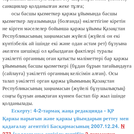
санкциялар қолданылған жеке тұлға;
осы басшы қызметкер қаржы ұйымында басшы
қызметкер лауазымында (болғанда) өкілеттігіне кіретін
не кірген мәселелер бойынша қаржы ұйымы Қазақстан
Республикасының заңнамасын жүйелі (жүйелі он екі
күнтізбелік ай ішінде екі және одан астам рет) бұзуына
әкелген шешімді ол қабылдаған фактілері туралы
уәкілетті органның оған қатысты мәліметтері бар қаржы
ұйымының басшы қызметкері (бұдан бұрын тағайындауға
(сайлауға) уәкілетті органның келісімін алған). Осы
талап уәкілетті орган қаржы ұйымының Қазақстан
Республикасының заңнамасын (жүйелі бұзушылықтың)
соңғы бұзуын анықтаған күннен бастап бір жыл ішінде
қолданылады.
Ескерту: 4-2-тармақ жаңа редакцияда - ҚР
Қаржы нарығын және қаржы ұйымдарын реттеу мен
қадағалау агенттігі Басқармасының 2007.12.24.
N
273
(қолданысқа енгізілу тәртібін
2-тармақтан