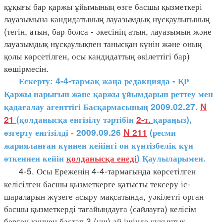
құқығы бар қаржы ұйымының өзге басшы қызметкері
лауазымына кандидатының лауазымдық нұсқаулығының
(тегін, атын, бар болса - әкесінің атын, лауазымын және
лауазымдық нұсқаулықпен танысқан күнін және оның
қолы көрсетілген, осы кандидаттың өкілеттігі бар)
көшірмесін.
Ескерту: 4-4-тармақ жаңа редакцияда - ҚР
Қаржы нарығын және қаржы ұйымдарын реттеу мен
қадағалау агенттігі Басқармасының 2009.02.27.
N
21
(қолданысқа енгізілу тәртібін
2-т.
қараңыз),
өзгерту енгізілді - 2009.09.26
N 211
(ресми
жарияланған күннен кейінгі он күнтізбелік күн
өткеннен кейін
қолданысқа енеді
) Қаулыларымен.
4-5. Осы Ереженің 4-4-тармағында көрсетілген
келісілген басшы қызметкерге қатысты тексеру іс-
шараларын жүзеге асыру мақсатында, уәкілетті орган
басшы қызметкерді тағайындауға (сайлауға) келісім
берген күннен бастап 3 (үш) ай ішінде құқықтық