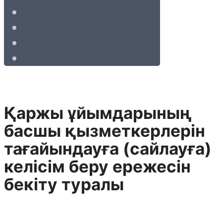
Қаржы ұйымдарының
басшы қызметкерлерін
тағайындауға (сайлауға)
келісім беру ережесін
бекіту туралы