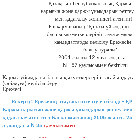
Қазақстан Республикасының Қаржы
нарығын және қаржы ұйымдарын реттеу
мен қадағалау жөніндегі агенттігі
Басқармасының "Қаржы ұйымдары
басшы қызметкерлерінің лауазымына
кандидаттарды келісілу Ережесін
бекіту туралы"
2004 жылғы 12 маусымдағы
N 157 қаулысымен бекітілді
Қаржы ұйымдары басшы қызметкерлерін тағайындауға
(сайлауға) келісім беру
Ережесі
Ескерту: Ереженің атауына өзгерту енгізілді - ҚР
Қаржы нарығын және қаржы ұйымдарын реттеу мен
қадағалау агенттігі Басқармасының 2006 жылғы 25
.
ақпандағы N 35
қаулысымен