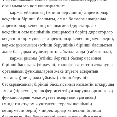
оған мыналар қол қоюлары тиіс:
қаржы ұйымының (өтініш берушінің) директорлар
кеңесінің бірінші басшысы, ал ол болмаған жағдайда,
директорлар кеңесінің шешімімен (директорлар
кеңесінің осы шешімінің көшірмесін беріп) директорлар
кеңесінің бір мүшесі - директорлар кеңесінің мүшелерін,
қаржы ұйымының (өтініш берушінің) бірінші басшысын
және басқарма мүшелерін тағайындағанда (сайлағанда);
қаржы ұйымы (өтініш беруші) басқармасының
бірінші басшысы (тіркеуші, трансфер-агенттің атқарушы
органының функцияларын жеке жүзеге асыратын
тұлғаның) не қаржы ұйымы (өтініш беруші)
басқармасының бірінші басшысының қызметін атқарушы
тұлға (тіркеуші, трансфер-агенттің атқарушы органының
функцияларын жеке жүзеге асыратын тұлғаның)
(міндетін атқару жүктелгені туралы шешімнің
көшірмесін беріп) - директорлар кеңесінің бірінші
басшысын, бас бухгалтерді және қаржы ұйымының