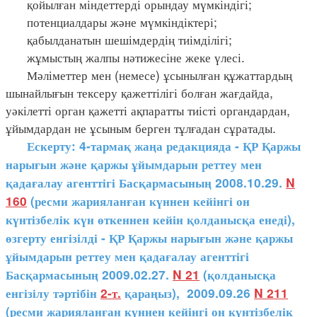
қойылған міндеттерді орындау мүмкіндігі;
потенциалдары және мүмкіндіктері;
қабылданатын шешімдердің тиімділігі;
жұмыстың жалпы нәтижесіне жеке үлесі.
Мәліметтер мен (немесе) ұсынылған құжаттардың
шынайлығын тексеру қажеттілігі болған жағдайда,
уәкілетті орган қажетті ақпаратты тиісті органдардан,
ұйымдардан не ұсыным берген тұлғадан сұратады.
Ескерту: 4-тармақ жаңа редакцияда - ҚР Қаржы
нарығын және қаржы ұйымдарын реттеу мен
қадағалау агенттігі Басқармасының 2008.10.29.
N
160
(ресми жарияланған күннен кейінгі он
күнтізбелік күн өткеннен кейін қолданысқа енеді),
өзгерту енгізілді - ҚР Қаржы нарығын және қаржы
ұйымдарын реттеу мен қадағалау агенттігі
Басқармасының 2009.02.27.
N 21
(қолданысқа
енгізілу тәртібін
2-т.
қараңыз), 2009.09.26
N 211
(ресми жарияланған күннен кейінгі он күнтізбелік