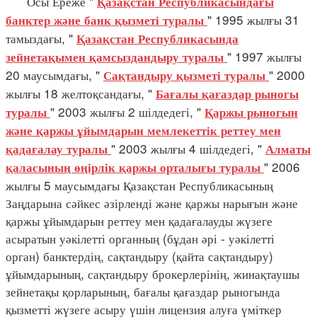
Осы Ереже "
Қазақстан Республикасындағы
" 1995 жылғы 31
банктер және банк қызметі туралы
тамыздағы, "
Қазақстан Республикасында
" 1997 жылғы
зейнетақымен қамсыздандыру туралы
20 маусымдағы, "
" 2000
Сақтандыру қызметі туралы
жылғы 18 желтоқсандағы, "
Бағалы қағаздар рыногы
" 2003 жылғы 2 шілдедегі, "
туралы
Қаржы рыногын
және қаржы ұйымдарын мемлекеттік реттеу мен
" 2003 жылғы 4 шілдедегі, "
қадағалау туралы
Алматы
" 2006
қаласының өңірлік қаржы орталығы туралы
жылғы 5 маусымдағы Қазақстан Республикасының
Заңдарына сәйкес әзірленді және қаржы нарығын және
қаржы ұйымдарын реттеу мен қадағалауды жүзеге
асыратын уәкілетті органның (бұдан әрі - уәкілетті
орган) банктердің, сақтандыру (қайта сақтандыру)
ұйымдарының, сақтандыру брокерлерінің, жинақтаушы
зейнетақы қорларының, бағалы қағаздар рыногында
қызметті жүзеге асыру үшін лицензия алуға үміткер