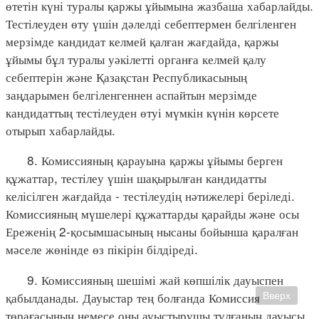
өтетін күні туралы қаржы ұйымына жазбаша хабарлайды.
Тестілеуден өту үшін дәлелді себептермен белгіленген
мерзімде кандидат келмей қалған жағдайда, қаржы
ұйымы бұл туралы уәкілетті органға келмей қалу
себептерін және Қазақстан Республикасының
заңдарымен белгіленгеннен аспайтын мерзімде
кандидаттың тестілеуден өтуі мүмкін күнін көрсете
отырып хабарлайды.
8. Комиссияның қарауына қаржы ұйымы берген
құжаттар, тестілеу үшін шақырылған кандидатты
келісілген жағдайда - тестілеудің нәтижелері беріледі.
Комиссияның мүшелері құжаттарды қарайды және осы
Ереженің 2-қосымшасының нысаны бойынша қаралған
мәселе жөнінде өз пікірін білдіреді.
9. Комиссияның шешімі жай көпшілік дауыспен
қабылданады. Дауыстар тең болғанда Комиссия
Вверх
төрағасының немесе оны ауыстырушы тұлғаның дауысы