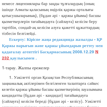
немесе лицензиялары бар заңды тұлғалардың (оның
ішінде Алматы қаласының өңірлік қаржы орталығы
қатысушыларының), (бұдан әрі - қаржы ұйымы) басшы
қызметкерлерін тағайындауға (сайлауға) келісім беру
тәртібін, сондай-ақ келісім алуға қажетті құжаттардың
тізбесін белгілейді.
Ескерту: Кіріспе жаңа редакцияда жазылды - ҚР
Қаржы нарығын және қаржы ұйымдарын реттеу мен
қадағалау агенттігі Басқармасының 2008.12.29
N
232
қаулысымен
.
1-тарау. Жалпы ережелер
1. Уәкілетті орган Қазақстан Республикасының
заңнамалық актілерімен белгіленген талаптарға сәйкес
келетін қаржы ұйымы басшы қызметкерінің лауазымына
кандидатты (бұдан әрі - кандидат) тағайындауға
(сайлауға) келісім береді (бұдан әрі - келісу). Уәкілетті
органмен келісілуге жататын қаржы ұйымдары басшы