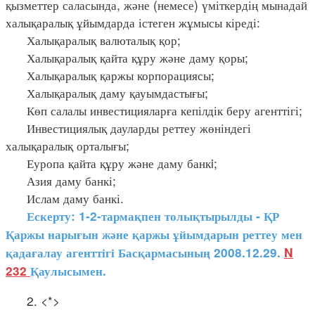
қызметтер саласында, және (немесе) үміткердің мынадай
халықаралық ұйымдарда істеген жұмысы кіреді:
Халықаралық валюталық қор;
Халықаралық қайта құру және даму қоры;
Халықаралық қаржы корпорациясы;
Халықаралық даму қауымдастығы;
Көп салалы инвестицияларға кепілдік беру агенттігі;
Инвестициялық дауларды реттеу жөніндегі
халықаралық орталығы;
Еуропа қайта құру және даму банкi;
Азия даму банкі;
Ислам даму банкі.
Ескерту: 1-2-тармақпен толықтырылды - ҚР
Қаржы нарығын және қаржы ұйымдарын реттеу мен
қадағалау агенттігі Басқармасының 2008.12.29.
N
232
Қаулысымен.
2. <*>