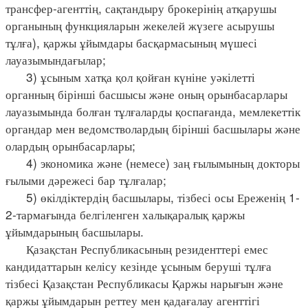
трансфер-агенттің, сақтандыру брокерінің атқарушы
органының функцияларын жекелей жүзеге асырушы
тұлға), қаржы ұйымдары басқармасының мүшесі
лауазымындағылар;
3) ұсыным хатқа қол қойған күніне уәкілетті
органның бірінші басшысы және оның орынбасарлары
лауазымында болған тұлғаларды қоспағанда, мемлекеттік
органдар мен ведомстволардың бірінші басшылары және
олардың орынбасарлары;
4) экономика және (немесе) заң ғылымының докторы
ғылыми дәрежесі бар тұлғалар;
5) өкілдіктердің басшылары, тізбесі осы Ереженің 1-
2-тармағында белгіленген халықаралық қаржы
ұйымдарының басшылары.
Қазақстан Республикасының резиденттері емес
кандидаттарын келісу кезінде ұсыным беруші тұлға
тізбесі Қазақстан Республикасы Қаржы нарығын және
қаржы ұйымдарын реттеу мен қадағалау агенттігі