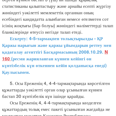
статистиканы қалыптастыру және арнайы есепті жүргізу
жөніндегі уәкілетті мемлекеттік органнан оның
есебіндегі кандидатта алынбаған немесе өтелмеген сот
ісінің жоқтығы (бар болуы) жөніндегі мәліметтерді талап
бланкілерінде өтеусіз негізде талап етеді.
Ескерту: 4-5-тармақпен толықтырылды - ҚР
Қаржы нарығын және қаржы ұйымдарын реттеу мен
қадағалау агенттігі Басқармасының 2008.10.29.
N
160
(ресми жарияланған күннен кейінгі он
күнтізбелік күн өткеннен кейін қолданысқа енеді)
Қаулысымен.
5. Осы Ереженің 4, 4-4-тармақтарында көрсетілген
құжаттарды уәкілетті орган олар ұсынылған күннен
бастап 30 күнтізбелік күн ішінде қарайды.
Осы Ереженің 4, 4-4-тармақтарында көзделген
құжаттардың толық емес пакеті ұсынылған жағдайда не
ұсынылған құжаттар Қазақстан Республикасы