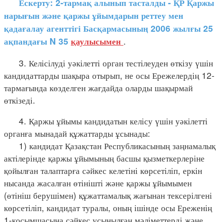
Ескерту: 2-тармақ алынып тасталды - ҚР Қаржы
нарығын және қаржы ұйымдарын реттеу мен
қадағалау агенттігі Басқармасының 2006 жылғы 25
.
ақпандағы N 35
қаулысымен
3. Келісілуді уәкілетті орган тестілеуден өткізу үшін
кандидаттарды шақыра отырып, не осы Ережелердің 12-
тармағында көзделген жағдайда оларды шақырмай
өткізеді.
4. Қаржы ұйымы кандидатын келісу үшін уәкілетті
органға мынадай құжаттарды ұсынады:
1) кандидат Қазақстан Республикасының заңнамалық
актілерінде қаржы ұйымының басшы қызметкерлеріне
қойылған талаптарға сәйкес келетіні көрсетіліп, еркін
нысанда жасалған өтінішті және қаржы ұйымымен
(өтініш берушімен) құжаттамалық жағынан тексерілгені
көрсетіліп, кандидат туралы, оның ішінде осы Ереженің
1-қосымшасына сәйкес ұсынылған мәліметтерді және