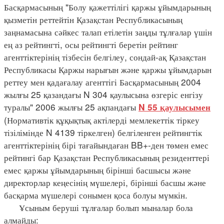
Басқармасының "Болу қажеттілігі қаржы ұйымдарының
қызметін реттейтін Қазақстан Республикасының
заңнамасына сәйкес талап етілетін заңды тұлғалар үшін
ең аз рейтингті, осы рейтингті беретін рейтинг
агенттіктерінің тізбесін белгілеу, сондай-ақ Қазақстан
Республикасы Қаржы нарығын және қаржы ұйымдарын
реттеу мен қадағалау агенттігі Басқармасының 2004
жылғы 25 қазандағы N 304 қаулысына өзгеріс енгізу
туралы" 2006 жылғы 25 ақпандағы
N 55 қаулысымен
(Нормативтік құқықтық актілерді мемлекеттік тіркеу
тізілімінде N 4139 тіркелген) белгіленген рейтингтік
агенттіктерінің бірі тағайындаған BB+-ден төмен емес
рейтингі бар Қазақстан Республикасының резиденттері
емес қаржы ұйымдарының бірінші басшысы және
директорлар кеңесінің мүшелері, бірінші басшы және
басқарма мүшелері сонымен қоса болуы мүмкін.
Ұсыным беруші тұлғалар болып мыналар бола
алмайды: