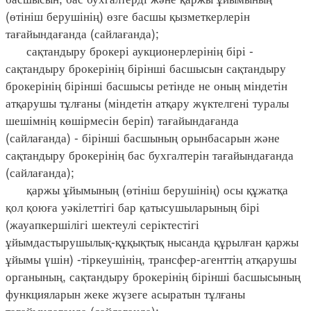
(өтініш берушінің) өзге басшы қызметкерлерін
тағайындағанда (сайлағанда);
сақтандыру брокері аукционерлерінің бірі -
сақтандыру брокерінің бірінші басшысын сақтандыру
брокерінің бірінші басшысы ретінде не оның міндетін
атқарушы тұлғаны (міндетін атқару жүктелгені туралы
шешімнің көшірмесін беріп) тағайындағанда
(сайлағанда) - бірінші басшының орынбасарын және
сақтандыру брокерінің бас бухгалтерін тағайындағанда
(сайлағанда);
қаржы ұйымының (өтініш берушінің) осы құжатқа
қол қоюға уәкілеттігі бар қатысушыларының бірі
(жауапкершілігі шектеулі серіктестігі
ұйымдастырушылық-құқықтық нысанда құрылған қаржы
ұйымы үшін) -тіркеушінің, трансфер-агенттің атқарушы
органының, сақтандыру брокерінің бірінші басшысының
функцияларын жеке жүзеге асыратын тұлғаны
тағайындағанда (сайлағанда);