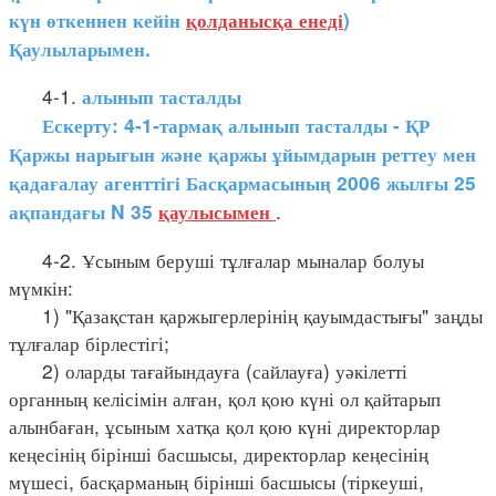
күн өткеннен кейін
қолданысқа енеді
)
Қаулыларымен.
4-1.
алынып тасталды
Ескерту: 4-1-тармақ алынып тасталды - ҚР
Қаржы нарығын және қаржы ұйымдарын реттеу мен
қадағалау агенттігі Басқармасының 2006 жылғы 25
.
ақпандағы N 35
қаулысымен
4-2. Ұсыным беруші тұлғалар мыналар болуы
мүмкін:
1) "Қазақстан қаржыгерлерінің қауымдастығы" заңды
тұлғалар бірлестігі;
2) оларды тағайындауға (сайлауға) уәкілетті
органның келісімін алған, қол қою күні ол қайтарып
алынбаған, ұсыным хатқа қол қою күні директорлар
кеңесінің бірінші басшысы, директорлар кеңесінің
мүшесі, басқарманың бірінші басшысы (тіркеуші,