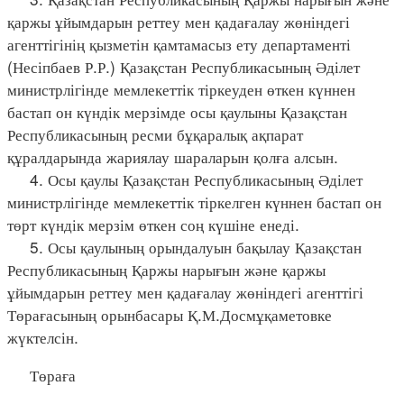
қаржы ұйымдарын реттеу мен қадағалау жөніндегі
агенттігінің қызметін қамтамасыз ету департаменті
(Несіпбаев Р.Р.) Қазақстан Республикасының Әділет
министрлігінде мемлекеттік тіркеуден өткен күннен
бастап он күндік мерзімде осы қаулыны Қазақстан
Республикасының ресми бұқаралық ақпарат
құралдарында жариялау шараларын қолға алсын.
4. Осы қаулы Қазақстан Республикасының Әділет
министрлігінде мемлекеттік тіркелген күннен бастап он
төрт күндік мерзім өткен соң күшіне енеді.
5. Осы қаулының орындалуын бақылау Қазақстан
Республикасының Қаржы нарығын және қаржы
ұйымдарын реттеу мен қадағалау жөніндегі агенттігі
Төрағасының орынбасары Қ.М.Досмұқаметовке
жүктелсін.
Төраға