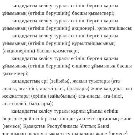
кандидатты келісу туралы өтініш берген қаржы
ұйымының (өтініш берушінің) басшы қызметкері;
кандидатты келісу туралы өтініш берген қаржы
ұйымының (өтініш берушінің) акционері, құрылтайшысы;
кандидатты келісу туралы өтініш берген қаржы
ұйымының (өтініш берушінің) құрылтайшысының
(акционерінің) басшы қызметкері;
кандидатты келісу туралы өтініш берген қаржы
ұйымының (өтініш берушінің) еншілес ұйымының басшы
қызметкері;
кандидаттың ері (зайыбы), жақын туыстары (ата-
анасы, аға-інісі, апа-сіңлісі, балалары) және кандидаттың
жекжаттары (ерінің (зайыбының) ата-анасы, аға-інісі,
апа-сіңлісі, балалары);
кандидатты келісу туралы қаржы ұйымы өтініш
бергенге дейінгі бір жыл ішінде уәкілетті органның және
(немесе) Қазақстан Республикасы Ұлттық Банкі
тарапынан шектеулі ықпал ету шаралары және (немесе)