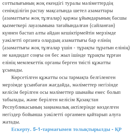
соттылығының жоқ екендігі туралы мәліметтердің
сенімділігін растау мақсатында шетел азаматтары
(азаматтығы жоқ тұлғалар) қаржы ұйымдарының басшы
қызметкері лауазымына тағайындалған (сайланған)
күннен бастап алты айдан кешіктірмейтін мерзімде
уәкілетті органға олардың азаматтығы бар елінің
(азаматтығы жоқ тұлғалар үшін - тұрақты тұратын елінің)
не кандидат соңғы он бес жыл ішінде тұрақты тұрған
елінің мемлекеттік органы берген тиісті құжатты
ұсынады.
Көрсетілген құжатты осы тармақта белгіленген
мерзімде ұсынбаған жағдайда, мәліметтер негізінде
келісім берілген осы мәліметтер шынайы емес болып
табылады, және берілген келісім Қазақстан
Республикасының заңнамалық актілерінде көзделген
негіздер бойынша уәкілетті органмен қайтарып алуға
жатады.
Ескерту. 5-1-тармағымен толықтырылды - ҚР