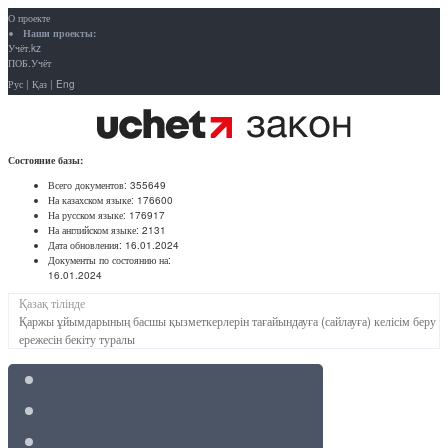
О проекте
Наши проекты:
Учёт.kz
ПОБ.Учёт
Рус
|
Қаз
|
Eng
Состояние базы:
Всего документов:
355649
На казахском языке:
176600
На русском языке:
176917
На английском языке:
2131
Дата обновления:
16.01.2024
Документы по состоянию на:
16.01.2024
Қазақ тілінде
Қаржы ұйымдарының басшы қызметкерлерін тағайындауға (сайлауға) келісім беру
ережесін бекіту туралы