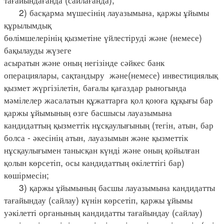
2) басқарма мүшесінің лауазымына, қаржы ұйымы
құрылымдық
бөлімшелерінің қызметіне үйлестіруді және (немесе)
бақылауды жүзеге
асыратын және оның негізінде сәйкес банк
операциялары, сақтандыру және(немесе) инвестициялық
қызмет жүргізілетін, бағалы қағаздар рыногында
мәмілелер жасалатын құжаттарға қол қоюға құқығы бар
қаржы ұйымының өзге басшысы лауазымына
кандидаттың қызметтік нұсқаулығының (тегін, атын, бар
болса - әкесінің атын, лауазымын және қызметтік
нұсқаулығымен танысқан күнді және оның қойылған
қолын көрсетіп, осы кандидаттың өкілеттігі бар)
көшірмесін;
3) қаржы ұйымының басшы лауазымына кандидатты
тағайындау (сайлау) күнін көрсетіп, қаржы ұйымы
уәкілетті органының кандидатты тағайындау (сайлау)