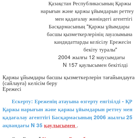
Қазақстан Республикасының Қаржы
нарығын және қаржы ұйымдарын реттеу
мен қадағалау жөніндегі агенттігі
Басқармасының "Қаржы ұйымдары
басшы қызметкерлерінің лауазымына
кандидаттарды келісілу Ережесін
бекіту туралы"
2004 жылғы 12 маусымдағы
N 157 қаулысымен бекітілді
Қаржы ұйымдары басшы қызметкерлерін тағайындауға
(сайлауға) келісім беру
Ережесі
Ескерту: Ереженің атауына өзгерту енгізілді - ҚР
Қаржы нарығын және қаржы ұйымдарын реттеу мен
қадағалау агенттігі Басқармасының 2006 жылғы 25
.
ақпандағы N 35
қаулысымен