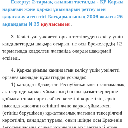
Ескерту: 2-тармақ алынып тасталды - ҚР Қаржы
нарығын және қаржы ұйымдарын реттеу мен
қадағалау агенттігі Басқармасының 2006 жылғы 25
.
ақпандағы N 35
қаулысымен
3. Келісілуді уәкілетті орган тестілеуден өткізу үшін
кандидаттарды шақыра отырып, не осы Ережелердің 12-
тармағында көзделген жағдайда оларды шақырмай
өткізеді.
4. Қаржы ұйымы кандидатын келісу үшін уәкілетті
органға мынадай құжаттарды ұсынады:
1) кандидат Қазақстан Республикасының заңнамалық
актілерінде қаржы ұйымының басшы қызметкерлеріне
қойылған талаптарға сәйкес келетіні көрсетіліп, еркін
нысанда жасалған өтінішті және қаржы ұйымымен
(өтініш берушімен) құжаттамалық жағынан тексерілгені
көрсетіліп, кандидат туралы, оның ішінде осы Ереженің
1-қосымшасына сәйкес ұсынылған мәліметтерді және