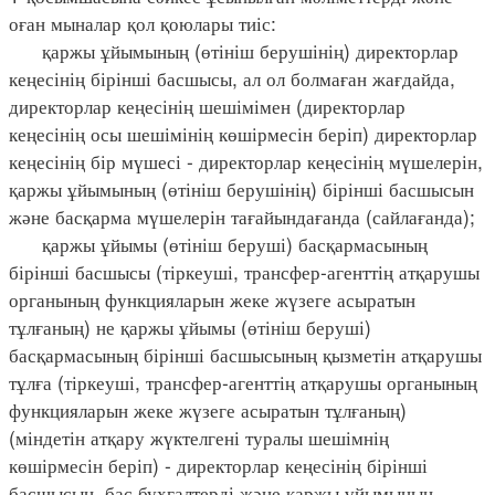
оған мыналар қол қоюлары тиіс:
қаржы ұйымының (өтініш берушінің) директорлар
кеңесінің бірінші басшысы, ал ол болмаған жағдайда,
директорлар кеңесінің шешімімен (директорлар
кеңесінің осы шешімінің көшірмесін беріп) директорлар
кеңесінің бір мүшесі - директорлар кеңесінің мүшелерін,
қаржы ұйымының (өтініш берушінің) бірінші басшысын
және басқарма мүшелерін тағайындағанда (сайлағанда);
қаржы ұйымы (өтініш беруші) басқармасының
бірінші басшысы (тіркеуші, трансфер-агенттің атқарушы
органының функцияларын жеке жүзеге асыратын
тұлғаның) не қаржы ұйымы (өтініш беруші)
басқармасының бірінші басшысының қызметін атқарушы
тұлға (тіркеуші, трансфер-агенттің атқарушы органының
функцияларын жеке жүзеге асыратын тұлғаның)
(міндетін атқару жүктелгені туралы шешімнің
көшірмесін беріп) - директорлар кеңесінің бірінші
басшысын, бас бухгалтерді және қаржы ұйымының