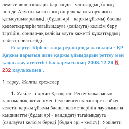
немесе лицензиялары бар заңды тұлғалардың (оның
ішінде Алматы қаласының өңірлік қаржы орталығы
қатысушыларының), (бұдан әрі - қаржы ұйымы) басшы
қызметкерлерін тағайындауға (сайлауға) келісім беру
тәртібін, сондай-ақ келісім алуға қажетті құжаттардың
тізбесін белгілейді.
Ескерту: Кіріспе жаңа редакцияда жазылды - ҚР
Қаржы нарығын және қаржы ұйымдарын реттеу мен
қадағалау агенттігі Басқармасының 2008.12.29
N
232
қаулысымен
.
1-тарау. Жалпы ережелер
1. Уәкілетті орган Қазақстан Республикасының
заңнамалық актілерімен белгіленген талаптарға сәйкес
келетін қаржы ұйымы басшы қызметкерінің лауазымына
кандидатты (бұдан әрі - кандидат) тағайындауға
(сайлауға) келісім береді (бұдан әрі - келісу). Уәкілетті
органмен келісілуге жататын қаржы ұйымдары басшы