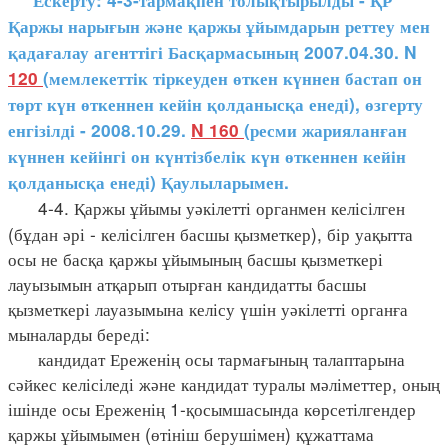
Ескерту: 4-3-тармақпен толықтырылды - ҚР
Қаржы нарығын және қаржы ұйымдарын реттеу мен
қадағалау агенттігі Басқармасының 2007.04.30. N
120
(мемлекеттік тіркеуден өткен күннен бастап он
төрт күн өткеннен кейін қолданысқа енеді), өзгерту
енгізілді - 2008.10.29.
N 160
(ресми жарияланған
күннен кейінгі он күнтізбелік күн өткеннен кейін
қолданысқа енеді) Қаулыларымен.
4-4. Қаржы ұйымы уәкілетті органмен келісілген
(бұдан әрі - келісілген басшы қызметкер), бір уақытта
осы не басқа қаржы ұйымының басшы қызметкері
лауызымын атқарып отырған кандидатты басшы
қызметкері лауазымына келісу үшін уәкілетті органға
мыналарды береді:
кандидат Ереженің осы тармағының талаптарына
сәйкес келісіледі және кандидат туралы мәліметтер, оның
ішінде осы Ереженің 1-қосымшасында көрсетілгендер
қаржы ұйымымен (өтініш берушімен) құжаттама