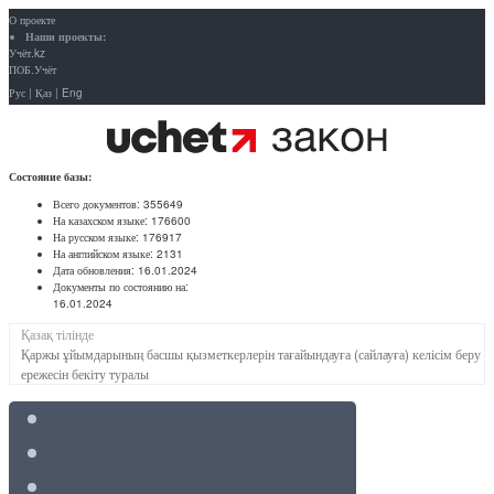
О проекте
Наши проекты:
Учёт.kz
ПОБ.Учёт
Рус
|
Қаз
|
Eng
Состояние базы:
Всего документов:
355649
На казахском языке:
176600
На русском языке:
176917
На английском языке:
2131
Дата обновления:
16.01.2024
Документы по состоянию на:
16.01.2024
Қазақ тілінде
Қаржы ұйымдарының басшы қызметкерлерін тағайындауға (сайлауға) келісім беру
ережесін бекіту туралы