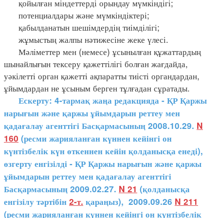
қойылған міндеттерді орындау мүмкіндігі;
потенциалдары және мүмкіндіктері;
қабылданатын шешімдердің тиімділігі;
жұмыстың жалпы нәтижесіне жеке үлесі.
Мәліметтер мен (немесе) ұсынылған құжаттардың
шынайлығын тексеру қажеттілігі болған жағдайда,
уәкілетті орган қажетті ақпаратты тиісті органдардан,
ұйымдардан не ұсыным берген тұлғадан сұратады.
Ескерту: 4-тармақ жаңа редакцияда - ҚР Қаржы
нарығын және қаржы ұйымдарын реттеу мен
қадағалау агенттігі Басқармасының 2008.10.29.
N
160
(ресми жарияланған күннен кейінгі он
күнтізбелік күн өткеннен кейін қолданысқа енеді),
өзгерту енгізілді - ҚР Қаржы нарығын және қаржы
ұйымдарын реттеу мен қадағалау агенттігі
Басқармасының 2009.02.27.
N 21
(қолданысқа
енгізілу тәртібін
2-т.
қараңыз), 2009.09.26
N 211
(ресми жарияланған күннен кейінгі он күнтізбелік