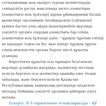
соттылығының жоқ екендігі туралы мәліметтердің
сенімділігін растау мақсатында шетел азаматтары
(азаматтығы жоқ тұлғалар) қаржы ұйымдарының басшы
қызметкері лауазымына тағайындалған (сайланған)
күннен бастап алты айдан кешіктірмейтін мерзімде
уәкілетті органға олардың азаматтығы бар елінің
(азаматтығы жоқ тұлғалар үшін - тұрақты тұратын елінің)
не кандидат соңғы он бес жыл ішінде тұрақты тұрған
елінің мемлекеттік органы берген тиісті құжатты
ұсынады.
Көрсетілген құжатты осы тармақта белгіленген
мерзімде ұсынбаған жағдайда, мәліметтер негізінде
келісім берілген осы мәліметтер шынайы емес болып
табылады, және берілген келісім Қазақстан
Республикасының заңнамалық актілерінде көзделген
негіздер бойынша уәкілетті органмен қайтарып алуға
жатады.
Ескерту. 5-1-тармағымен толықтырылды - ҚР