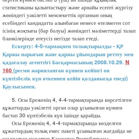
статистиканы қалыптастыру және арнайы есепті жүргізу
жөніндегі уәкілетті мемлекеттік органнан оның
есебіндегі кандидатта алынбаған немесе өтелмеген сот
ісінің жоқтығы (бар болуы) жөніндегі мәліметтерді талап
бланкілерінде өтеусіз негізде талап етеді.
Ескерту: 4-5-тармақпен толықтырылды - ҚР
Қаржы нарығын және қаржы ұйымдарын реттеу мен
қадағалау агенттігі Басқармасының 2008.10.29.
N
160
(ресми жарияланған күннен кейінгі он
күнтізбелік күн өткеннен кейін қолданысқа енеді)
Қаулысымен.
5. Осы Ереженің 4, 4-4-тармақтарында көрсетілген
құжаттарды уәкілетті орган олар ұсынылған күннен
бастап 30 күнтізбелік күн ішінде қарайды.
Осы Ереженің 4, 4-4-тармақтарында көзделген
құжаттардың толық емес пакеті ұсынылған жағдайда не
ұсынылған құжаттар Қазақстан Республикасы