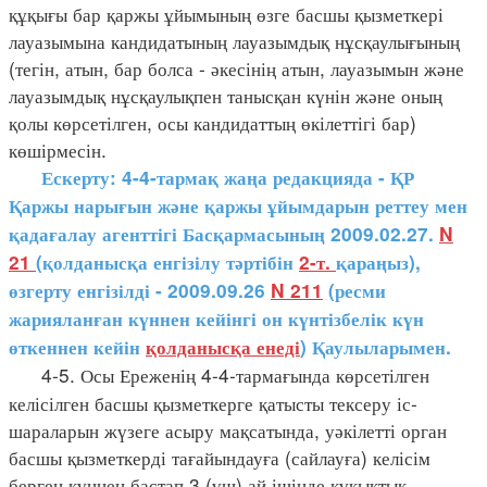
құқығы бар қаржы ұйымының өзге басшы қызметкері
лауазымына кандидатының лауазымдық нұсқаулығының
(тегін, атын, бар болса - әкесінің атын, лауазымын және
лауазымдық нұсқаулықпен танысқан күнін және оның
қолы көрсетілген, осы кандидаттың өкілеттігі бар)
көшірмесін.
Ескерту: 4-4-тармақ жаңа редакцияда - ҚР
Қаржы нарығын және қаржы ұйымдарын реттеу мен
қадағалау агенттігі Басқармасының 2009.02.27.
N
21
(қолданысқа енгізілу тәртібін
2-т.
қараңыз),
өзгерту енгізілді - 2009.09.26
N 211
(ресми
жарияланған күннен кейінгі он күнтізбелік күн
өткеннен кейін
қолданысқа енеді
) Қаулыларымен.
4-5. Осы Ереженің 4-4-тармағында көрсетілген
келісілген басшы қызметкерге қатысты тексеру іс-
шараларын жүзеге асыру мақсатында, уәкілетті орган
басшы қызметкерді тағайындауға (сайлауға) келісім
берген күннен бастап 3 (үш) ай ішінде құқықтық