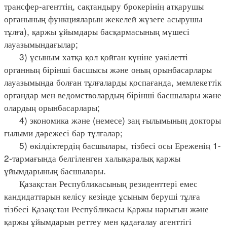
трансфер-агенттің, сақтандыру брокерінің атқарушы
органының функцияларын жекелей жүзеге асырушы
тұлға), қаржы ұйымдары басқармасының мүшесі
лауазымындағылар;
3) ұсыным хатқа қол қойған күніне уәкілетті
органның бірінші басшысы және оның орынбасарлары
лауазымында болған тұлғаларды қоспағанда, мемлекеттік
органдар мен ведомстволардың бірінші басшылары және
олардың орынбасарлары;
4) экономика және (немесе) заң ғылымының докторы
ғылыми дәрежесі бар тұлғалар;
5) өкілдіктердің басшылары, тізбесі осы Ереженің 1-
2-тармағында белгіленген халықаралық қаржы
ұйымдарының басшылары.
Қазақстан Республикасының резиденттері емес
кандидаттарын келісу кезінде ұсыным беруші тұлға
тізбесі Қазақстан Республикасы Қаржы нарығын және
қаржы ұйымдарын реттеу мен қадағалау агенттігі