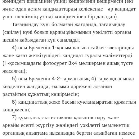
жөніндегі шешімінен үзінді көшірменің көшірмесін (екі
және одан астам кандидаттарды келіскенде - әр кандидат
үшін шешімнің үзінді көшірмесінен бір данадан).
Тағайындау күні болмаған жағдайда, тағайындау
(сайлау) күні болып қаржы ұйымының уәкілетті органы
шешім қабылдаған күн саналады;
4) осы Ереженің 1-қосымшасына сәйкес электронды
және қағаз жеткізушідегі кандидат туралы мәліметтерді
(1-қосымшадағы фотосурет 3x4 мөлшермен ашық түсте
жасалған);
5) осы Ереженің 4-2-тармағының 4) тармақшасында
көзделген жағдайда, ғылыми дәрежені алғанын
растайтын құжаттың көшірмесін;
6) кандидаттың жеке басын куәландыратын құжаттың
көшірмесін;
7) құқықтық статистиканы қалыптастыру және
арнайы есепті жүргізу жөніндегі уәкілетті мемлекеттік
органның анықтама нысанында берген алынбаған немесе