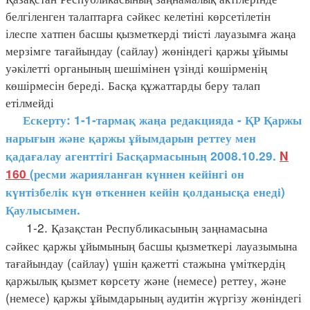
белгіленген талаптарға сәйкес келетіні көрсетілетін
ілеспе хатпен басшы қызметкерді тиісті лауазымға жаңа
мерзімге тағайындау (сайлау) жөніндегі қаржы ұйымы
уәкілетті органының шешімінен үзінді көшірменің
көшірмесін береді. Басқа құжаттарды беру талап
етілмейді
Ескерту: 1-1-тармақ жаңа редакцияда - ҚР Қаржы
нарығын және қаржы ұйымдарын реттеу мен
қадағалау агенттігі Басқармасының 2008.10.29.
N
160
(ресми жарияланған күннен кейінгі он
күнтізбелік күн өткеннен кейін қолданысқа
енеді)
Қаулысымен.
1-2. Қазақстан Республикасының заңнамасына
сәйкес қаржы ұйымының басшы қызметкері лауазымына
тағайындау (сайлау) үшін қажетті стажына үміткердің
қаржылық қызмет көрсету және (немесе) реттеу, және
(немесе) қаржы ұйымдарының аудитін жүргізу жөніндегі