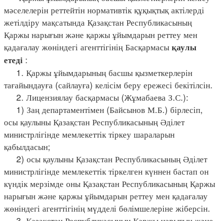
мәселелерін реттейтін нормативтік құқықтық актілерді
жетілдіру мақсатында Қазақстан Республикасының
Қаржы нарығын және қаржы ұйымдарын реттеу мен
қадағалау жөніндегі агенттігінің Басқармасы
қаулы
:
етеді
1. Қаржы ұйымдарының басшы қызметкерлерін
тағайындауға (сайлауға) келісім беру ережесі бекітілсін.
2. Лицензиялау басқармасы (Жұмабаева З.С.):
1) Заң департаментімен (Байсынов М.Б.) бірлесіп,
осы қаулыны Қазақстан Республикасының Әділет
министрлігінде мемлекеттік тіркеу шараларын
қабылдасын;
2) осы қаулыны Қазақстан Республикасының Әділет
министрлігінде мемлекеттік тіркелген күннен бастап он
күндік мерзімде оны Қазақстан Республикасының Қаржы
нарығын және қаржы ұйымдарын реттеу мен қадағалау
жөніндегі агенттігінің мүдделі бөлімшелеріне жіберсін.
3. Қазақстан Республикасының Қаржы нарығын және