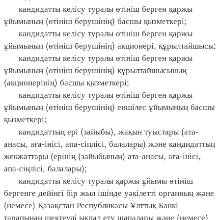
кандидатты келісу туралы өтініш берген қаржы
ұйымының (өтініш берушінің) басшы қызметкері;
кандидатты келісу туралы өтініш берген қаржы
ұйымының (өтініш берушінің) акционері, құрылтайшысы;
кандидатты келісу туралы өтініш берген қаржы
ұйымының (өтініш берушінің) құрылтайшысының
(акционерінің) басшы қызметкері;
кандидатты келісу туралы өтініш берген қаржы
ұйымының (өтініш берушінің) еншілес ұйымының басшы
қызметкері;
кандидаттың ері (зайыбы), жақын туыстары (ата-
анасы, аға-інісі, апа-сіңлісі, балалары) және кандидаттың
жекжаттары (ерінің (зайыбының) ата-анасы, аға-інісі,
апа-сіңлісі, балалары);
кандидатты келісу туралы қаржы ұйымы өтініш
бергенге дейінгі бір жыл ішінде уәкілетті органның және
(немесе) Қазақстан Республикасы Ұлттық Банкі
тарапынан шектеулі ықпал ету шаралары және (немесе)