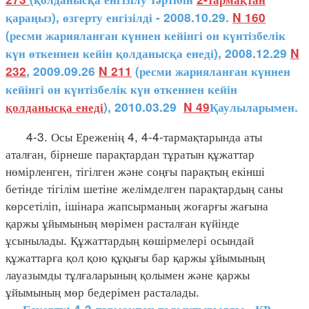
қараңыз), өзгерту енгізілді - 2008.10.29.
N 160
(ресми жарияланған күннен кейінгі он күнтізбелік
күн өткеннен кейін қолданысқа енеді), 2008.12.29
N
232
, 2009.09.26
N 211
(ресми жарияланған күннен
кейінгі он күнтізбелік күн өткеннен кейін
қолданысқа енеді
), 2010.03.29
N 49
Қаулыларымен.
4-3. Осы Ереженің 4, 4-4-тармақтарында аты
аталған, бірнеше парақтардан тұратын құжаттар
нөмірленген, тігілген және соңғы парақтың екінші
бетінде тігілім шетіне желімделген парақтардың саны
көрсетіліп, ішінара жапсырманың жоғарғы жағына
қаржы ұйымының мөрімен расталған күйінде
ұсынылады. Құжаттардың көшірмелері осындай
құжаттарға қол қою құқығы бар қаржы ұйымының
лауазымды тұлғаларының қолымен және қаржы
ұйымының мөр бедерімен расталады.