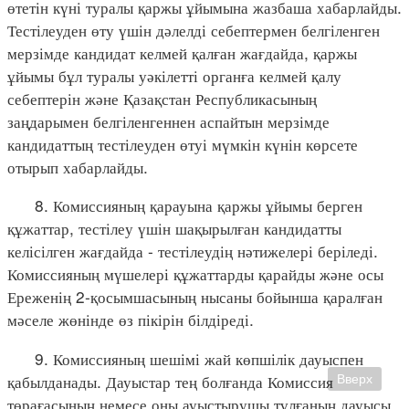
өтетін күні туралы қаржы ұйымына жазбаша хабарлайды.
Тестілеуден өту үшін дәлелді себептермен белгіленген
мерзімде кандидат келмей қалған жағдайда, қаржы
ұйымы бұл туралы уәкілетті органға келмей қалу
себептерін және Қазақстан Республикасының
заңдарымен белгіленгеннен аспайтын мерзімде
кандидаттың тестілеуден өтуі мүмкін күнін көрсете
отырып хабарлайды.
8. Комиссияның қарауына қаржы ұйымы берген
құжаттар, тестілеу үшін шақырылған кандидатты
келісілген жағдайда - тестілеудің нәтижелері беріледі.
Комиссияның мүшелері құжаттарды қарайды және осы
Ереженің 2-қосымшасының нысаны бойынша қаралған
мәселе жөнінде өз пікірін білдіреді.
9. Комиссияның шешімі жай көпшілік дауыспен
қабылданады. Дауыстар тең болғанда Комиссия
Вверх
төрағасының немесе оны ауыстырушы тұлғаның дауысы