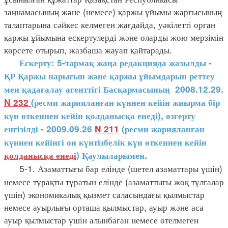
заңнамасының және (немесе) қаржы ұйымы жарғысының
талаптарына сәйкес келмеген жағдайда, уәкілетті орган
қаржы ұйымына ескертулерді және оларды жою мерзімін
көрсете отырып, жазбаша жауап қайтарады.
Ескерту: 5-тармақ жаңа редакцияда жазылды -
ҚР Қаржы нарығын және қаржы ұйымдарын реттеу
мен қадағалау агенттігі Басқармасының 2008.12.29.
N 232
(ресми жарияланған күннен кейін жиырма бір
күн өткеннен кейін қолданысқа енеді), өзгерту
енгізілді - 2009.09.26
N 211
(ресми жарияланған
күннен кейінгі он күнтізбелік күн өткеннен кейін
қолданысқа енеді
) Қаулыларымен.
5-1. Азаматтығы бар елінде (шетел азаматтары үшін)
немесе тұрақты тұратын елінде (азаматтығы жоқ тұлғалар
үшін) экономикалық қызмет саласындағы қылмыстар
немесе ауырлығы орташа қылмыстар, ауыр және аса
ауыр қылмыстар үшін алынбаған немесе өтелмеген