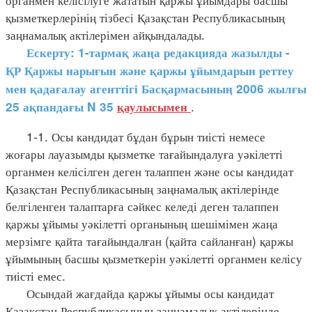
қызметкерлерінің тізбесі Қазақстан Республикасының
заңнамалық актілерімен айқындалады.
Ескерту: 1-тармақ жаңа редакцияда жазылды -
ҚР Қаржы нарығын және қаржы ұйымдарын реттеу
мен қадағалау агенттігі Басқармасының 2006 жылғы
.
25 ақпандағы N 35
қаулысымен
1-1. Осы кандидат бұдан бұрын тиісті немесе
жоғары лауазымды қызметке тағайындалуға уәкілетті
органмен келісілген деген талаппен және осы кандидат
Қазақстан Республикасының заңнамалық актілерінде
белгіленген талаптарға сәйкес келеді деген талаппен
қаржы ұйымы уәкілетті органының шешімімен жаңа
мерзімге қайта тағайындалған (қайта сайланған) қаржы
ұйымының басшы қызметкерін уәкілетті органмен келісу
тиісті емес.
Осындай жағдайда қаржы ұйымы осы кандидат
Қазақстан Республикасының заңнамалық актілерінде