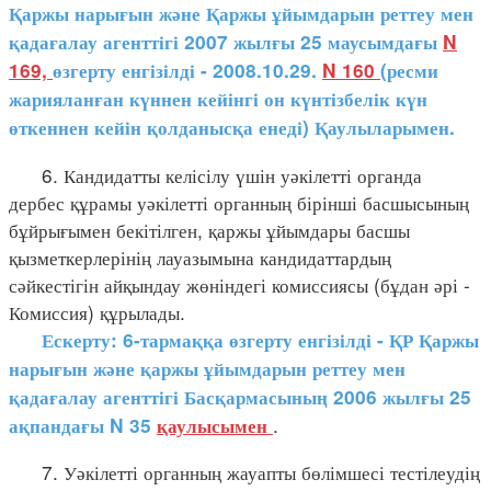
Қаржы нарығын және Қаржы ұйымдарын реттеу мен
қадағалау агенттігі 2007 жылғы 25 маусымдағы
N
169,
өзгерту енгізілді - 2008.10.29.
N 160
(ресми
жарияланған күннен кейінгі он күнтізбелік күн
өткеннен кейін қолданысқа енеді) Қаулыларымен.
6. Кандидатты келісілу үшін уәкілетті органда
дербес құрамы уәкілетті органның бірінші басшысының
бұйрығымен бекітілген, қаржы ұйымдары басшы
қызметкерлерінің лауазымына кандидаттардың
сәйкестігін айқындау жөніндегі комиссиясы (бұдан әрі -
Комиссия) құрылады.
Ескерту: 6-тармаққа өзгерту енгізілді - ҚР Қаржы
нарығын және қаржы ұйымдарын реттеу мен
қадағалау агенттігі Басқармасының 2006 жылғы 25
.
ақпандағы N 35
қаулысымен
7. Уәкілетті органның жауапты бөлімшесі тестілеудің