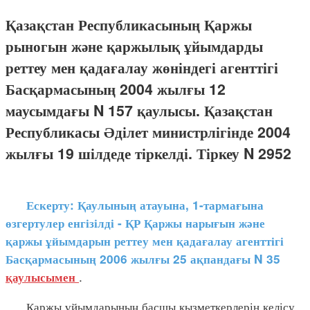
Қазақстан Республикасының Қаржы
рыногын және қаржылық ұйымдарды
реттеу мен қадағалау жөніндегі агенттігі
Басқармасының 2004 жылғы 12
маусымдағы N 157 қаулысы. Қазақстан
Республикасы Әділет министрлігінде 2004
жылғы 19 шілдеде тіркелді. Тіркеу N 2952
Ескерту: Қаулының атауына, 1-тармағына
өзгертулер енгізілді - ҚР Қаржы нарығын және
қаржы ұйымдарын реттеу мен қадағалау агенттігі
Басқармасының 2006 жылғы 25 ақпандағы N 35
.
қаулысымен
Қаржы ұйымдарының басшы қызметкерлерін келісу