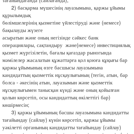
2) басқарма мүшесінің лауазымына, қаржы ұйымы
құрылымдық
бөлімшелерінің қызметіне үйлестіруді және (немесе)
бақылауды жүзеге
асыратын және оның негізінде сәйкес банк
операциялары, сақтандыру және(немесе) инвестициялық
қызмет жүргізілетін, бағалы қағаздар рыногында
мәмілелер жасалатын құжаттарға қол қоюға құқығы бар
қаржы ұйымының өзге басшысы лауазымына
кандидаттың қызметтік нұсқаулығының (тегін, атын, бар
болса - әкесінің атын, лауазымын және қызметтік
нұсқаулығымен танысқан күнді және оның қойылған
қолын көрсетіп, осы кандидаттың өкілеттігі бар)
көшірмесін;
3) қаржы ұйымының басшы лауазымына кандидатты
тағайындау (сайлау) күнін көрсетіп, қаржы ұйымы
уәкілетті органының кандидатты тағайындау (сайлау)