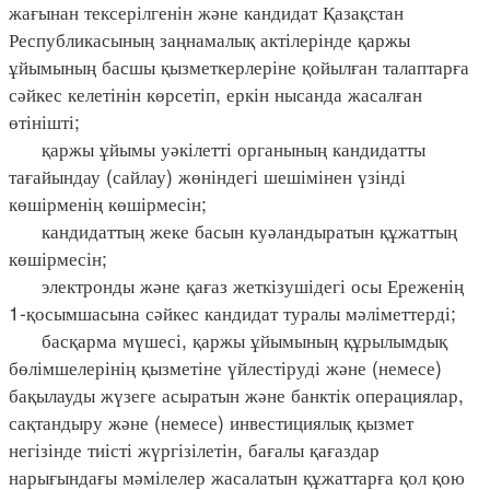
жағынан тексерілгенін және кандидат Қазақстан
Республикасының заңнамалық актілерінде қаржы
ұйымының басшы қызметкерлеріне қойылған талаптарға
сәйкес келетінін көрсетіп, еркін нысанда жасалған
өтінішті;
қаржы ұйымы уәкілетті органының кандидатты
тағайындау (сайлау) жөніндегі шешімінен үзінді
көшірменің көшірмесін;
кандидаттың жеке басын куәландыратын құжаттың
көшірмесін;
электронды және қағаз жеткізушідегі осы Ереженің
1-қосымшасына сәйкес кандидат туралы мәліметтерді;
басқарма мүшесі, қаржы ұйымының құрылымдық
бөлімшелерінің қызметіне үйлестіруді және (немесе)
бақылауды жүзеге асыратын және банктік операциялар,
сақтандыру және (немесе) инвестициялық қызмет
негізінде тиісті жүргізілетін, бағалы қағаздар
нарығындағы мәмілелер жасалатын құжаттарға қол қою