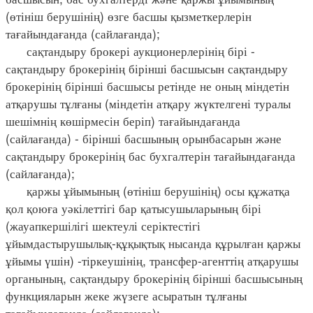
(өтініш берушінің) өзге басшы қызметкерлерін
тағайындағанда (сайлағанда);
сақтандыру брокері аукционерлерінің бірі -
сақтандыру брокерінің бірінші басшысын сақтандыру
брокерінің бірінші басшысы ретінде не оның міндетін
атқарушы тұлғаны (міндетін атқару жүктелгені туралы
шешімнің көшірмесін беріп) тағайындағанда
(сайлағанда) - бірінші басшының орынбасарын және
сақтандыру брокерінің бас бухгалтерін тағайындағанда
(сайлағанда);
қаржы ұйымының (өтініш берушінің) осы құжатқа
қол қоюға уәкілеттігі бар қатысушыларының бірі
(жауапкершілігі шектеулі серіктестігі
ұйымдастырушылық-құқықтық нысанда құрылған қаржы
ұйымы үшін) -тіркеушінің, трансфер-агенттің атқарушы
органының, сақтандыру брокерінің бірінші басшысының
функцияларын жеке жүзеге асыратын тұлғаны
тағайындағанда (сайлағанда);