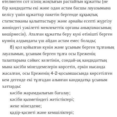
өтелмеген сот ісінің жоқтығын растайтын құжатты (не
бір кандидатты екі және одан астам басшы лауазымына
келісу үшін құжаттар пакетін бергенде құқықтық
статистиканы қалыптастыру және арнайы есепті жүргізу
жөніндегі уәкілетті мемлекеттік органы анықтамасының
көшірмесін). Аталған құжатты беру күні өтінішті берген
күннің алдындағы үш айдан астам емес болады;
8) қол қойылған күнін және ұсыным берген тұлғаның
лауазымын, ұсыным берген тұлға осы Ереженің
талаптарына сәйкес келетінін, сондай-ақ кандидаттың
мына кәсіби мінездемелерін көрсетіп, еркін нысанда
жасалған, осы Ереженің 4-2-қосымшасында көрсетілген
кем дегенде екі тұлғадан алынған кандидатқа ұсыным
хаттарды:
кәсіби жарамдылығын бағалау;
кәсіби қызметіндегі жетістіктері;
жеке мінездеме;
қадір-қасиеті және кемшіліктері;