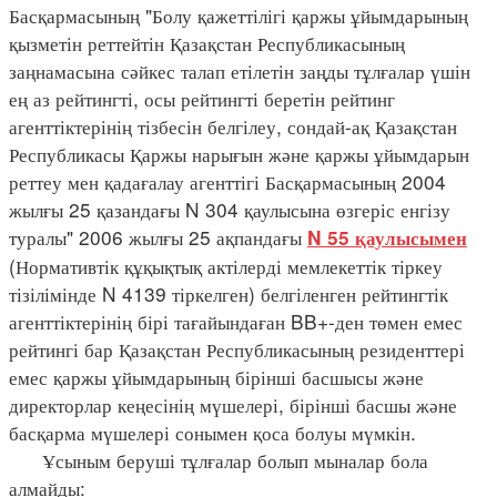
Басқармасының "Болу қажеттілігі қаржы ұйымдарының
қызметін реттейтін Қазақстан Республикасының
заңнамасына сәйкес талап етілетін заңды тұлғалар үшін
ең аз рейтингті, осы рейтингті беретін рейтинг
агенттіктерінің тізбесін белгілеу, сондай-ақ Қазақстан
Республикасы Қаржы нарығын және қаржы ұйымдарын
реттеу мен қадағалау агенттігі Басқармасының 2004
жылғы 25 қазандағы N 304 қаулысына өзгеріс енгізу
туралы" 2006 жылғы 25 ақпандағы
N 55 қаулысымен
(Нормативтік құқықтық актілерді мемлекеттік тіркеу
тізілімінде N 4139 тіркелген) белгіленген рейтингтік
агенттіктерінің бірі тағайындаған BB+-ден төмен емес
рейтингі бар Қазақстан Республикасының резиденттері
емес қаржы ұйымдарының бірінші басшысы және
директорлар кеңесінің мүшелері, бірінші басшы және
басқарма мүшелері сонымен қоса болуы мүмкін.
Ұсыным беруші тұлғалар болып мыналар бола
алмайды: