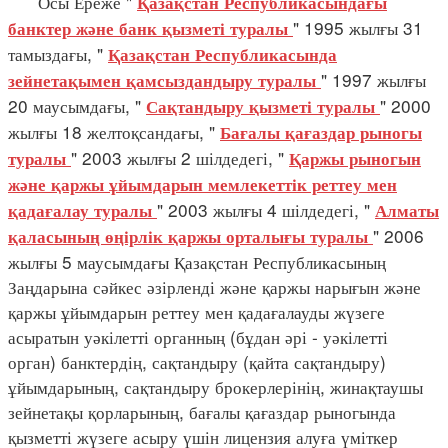
Осы Ереже "
Қазақстан Республикасындағы
" 1995 жылғы 31
банктер және банк қызметі туралы
тамыздағы, "
Қазақстан Республикасында
" 1997 жылғы
зейнетақымен қамсыздандыру туралы
20 маусымдағы, "
" 2000
Сақтандыру қызметі туралы
жылғы 18 желтоқсандағы, "
Бағалы қағаздар рыногы
" 2003 жылғы 2 шілдедегі, "
туралы
Қаржы рыногын
және қаржы ұйымдарын мемлекеттік реттеу мен
" 2003 жылғы 4 шілдедегі, "
қадағалау туралы
Алматы
" 2006
қаласының өңірлік қаржы орталығы туралы
жылғы 5 маусымдағы Қазақстан Республикасының
Заңдарына сәйкес әзірленді және қаржы нарығын және
қаржы ұйымдарын реттеу мен қадағалауды жүзеге
асыратын уәкілетті органның (бұдан әрі - уәкілетті
орган) банктердің, сақтандыру (қайта сақтандыру)
ұйымдарының, сақтандыру брокерлерінің, жинақтаушы
зейнетақы қорларының, бағалы қағаздар рыногында
қызметті жүзеге асыру үшін лицензия алуға үміткер