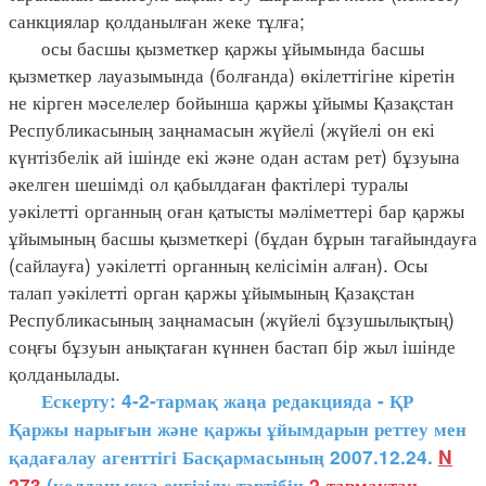
санкциялар қолданылған жеке тұлға;
осы басшы қызметкер қаржы ұйымында басшы
қызметкер лауазымында (болғанда) өкілеттігіне кіретін
не кірген мәселелер бойынша қаржы ұйымы Қазақстан
Республикасының заңнамасын жүйелі (жүйелі он екі
күнтізбелік ай ішінде екі және одан астам рет) бұзуына
әкелген шешімді ол қабылдаған фактілері туралы
уәкілетті органның оған қатысты мәліметтері бар қаржы
ұйымының басшы қызметкері (бұдан бұрын тағайындауға
(сайлауға) уәкілетті органның келісімін алған). Осы
талап уәкілетті орган қаржы ұйымының Қазақстан
Республикасының заңнамасын (жүйелі бұзушылықтың)
соңғы бұзуын анықтаған күннен бастап бір жыл ішінде
қолданылады.
Ескерту: 4-2-тармақ жаңа редакцияда - ҚР
Қаржы нарығын және қаржы ұйымдарын реттеу мен
қадағалау агенттігі Басқармасының 2007.12.24.
N
273
(қолданысқа енгізілу тәртібін
2-тармақтан