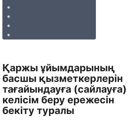
Қаржы ұйымдарының
басшы қызметкерлерін
тағайындауға (сайлауға)
келісім беру ережесін
бекіту туралы