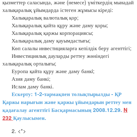
қызметтер саласында, және (немесе) үміткердің мынадай
халықаралық ұйымдарда істеген жұмысы кіреді:
Халықаралық валюталық қор;
Халықаралық қайта құру және даму қоры;
Халықаралық қаржы корпорациясы;
Халықаралық даму қауымдастығы;
Көп салалы инвестицияларға кепілдік беру агенттігі;
Инвестициялық дауларды реттеу жөніндегі
халықаралық орталығы;
Еуропа қайта құру және даму банкi;
Азия даму банкі;
Ислам даму банкі.
Ескерту: 1-2-тармақпен толықтырылды - ҚР
Қаржы нарығын және қаржы ұйымдарын реттеу мен
қадағалау агенттігі Басқармасының 2008.12.29.
N
232
Қаулысымен.
2. <*>