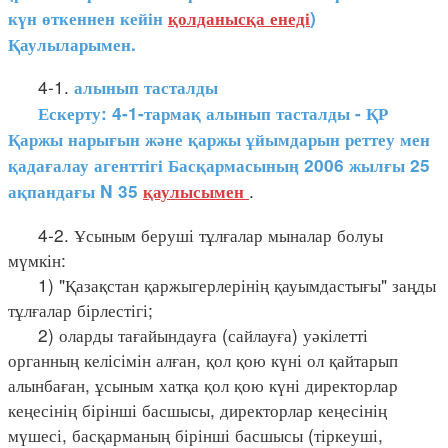
күн өткеннен кейін
қолданысқа енеді
)
Қаулыларымен.
4-1.
алынып тасталды
Ескерту: 4-1-тармақ алынып тасталды - ҚР
Қаржы нарығын және қаржы ұйымдарын реттеу мен
қадағалау агенттігі Басқармасының 2006 жылғы 25
.
ақпандағы N 35
қаулысымен
4-2. Ұсыным беруші тұлғалар мыналар болуы
мүмкін:
1) "Қазақстан қаржыгерлерінің қауымдастығы" заңды
тұлғалар бірлестігі;
2) оларды тағайындауға (сайлауға) уәкілетті
органның келісімін алған, қол қою күні ол қайтарып
алынбаған, ұсыным хатқа қол қою күні директорлар
кеңесінің бірінші басшысы, директорлар кеңесінің
мүшесі, басқарманың бірінші басшысы (тіркеуші,