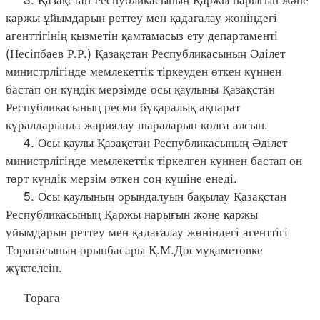
қаржы ұйымдарын реттеу мен қадағалау жөніндегі
агенттігінің қызметін қамтамасыз ету департаменті
(Несіпбаев Р.Р.) Қазақстан Республикасының Әділет
министрлігінде мемлекеттік тіркеуден өткен күннен
бастап он күндік мерзімде осы қаулыны Қазақстан
Республикасының ресми бұқаралық ақпарат
құралдарында жариялау шараларын қолға алсын.
4. Осы қаулы Қазақстан Республикасының Әділет
министрлігінде мемлекеттік тіркелген күннен бастап он
төрт күндік мерзім өткен соң күшіне енеді.
5. Осы қаулының орындалуын бақылау Қазақстан
Республикасының Қаржы нарығын және қаржы
ұйымдарын реттеу мен қадағалау жөніндегі агенттігі
Төрағасының орынбасары Қ.М.Досмұқаметовке
жүктелсін.
Төраға