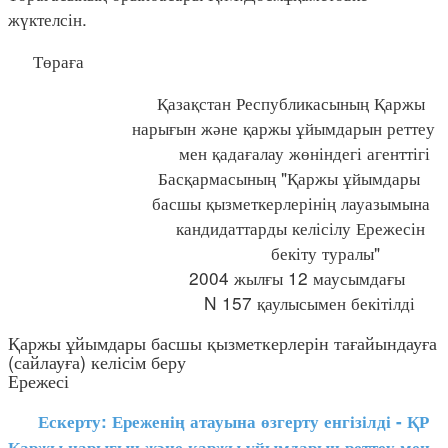
жүктелсін.
Төраға
Қазақстан Республикасының Қаржы
нарығын және қаржы ұйымдарын реттеу
мен қадағалау жөніндегі агенттігі
Басқармасының "Қаржы ұйымдары
басшы қызметкерлерінің лауазымына
кандидаттарды келісілу Ережесін
бекіту туралы"
2004 жылғы 12 маусымдағы
N 157 қаулысымен бекітілді
Қаржы ұйымдары басшы қызметкерлерін тағайындауға
(сайлауға) келісім беру
Ережесі
Ескерту: Ереженің атауына өзгерту енгізілді - ҚР
Қаржы нарығын және қаржы ұйымдарын реттеу мен