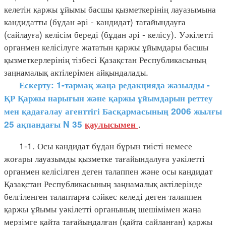
келетін қаржы ұйымы басшы қызметкерінің лауазымына
кандидатты (бұдан әрі - кандидат) тағайындауға
(сайлауға) келісім береді (бұдан әрі - келісу). Уәкілетті
органмен келісілуге жататын қаржы ұйымдары басшы
қызметкерлерінің тізбесі Қазақстан Республикасының
заңнамалық актілерімен айқындалады.
Ескерту: 1-тармақ жаңа редакцияда жазылды -
ҚР Қаржы нарығын және қаржы ұйымдарын реттеу
мен қадағалау агенттігі Басқармасының 2006 жылғы
.
25 ақпандағы N 35
қаулысымен
1-1. Осы кандидат бұдан бұрын тиісті немесе
жоғары лауазымды қызметке тағайындалуға уәкілетті
органмен келісілген деген талаппен және осы кандидат
Қазақстан Республикасының заңнамалық актілерінде
белгіленген талаптарға сәйкес келеді деген талаппен
қаржы ұйымы уәкілетті органының шешімімен жаңа
мерзімге қайта тағайындалған (қайта сайланған) қаржы