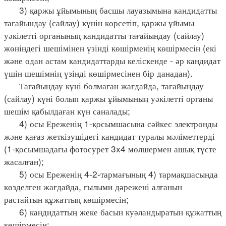
3) қаржы ұйымының басшы лауазымына кандидатты
тағайындау (сайлау) күнін көрсетіп, қаржы ұйымы
уәкілетті органының кандидатты тағайындау (сайлау)
жөніндегі шешімінен үзінді көшірменің көшірмесін (екі
және одан астам кандидаттарды келіскенде - әр кандидат
үшін шешімнің үзінді көшірмесінен бір данадан).
Тағайындау күні болмаған жағдайда, тағайындау
(сайлау) күні болып қаржы ұйымының уәкілетті органы
шешім қабылдаған күн саналады;
4) осы Ереженің 1-қосымшасына сәйкес электронды
және қағаз жеткізушідегі кандидат туралы мәліметтерді
(1-қосымшадағы фотосурет 3x4 мөлшермен ашық түсте
жасалған);
5) осы Ереженің 4-2-тармағының 4) тармақшасында
көзделген жағдайда, ғылыми дәрежені алғанын
растайтын құжаттың көшірмесін;
6) кандидаттың жеке басын куәландыратын құжаттың
көшірмесін;