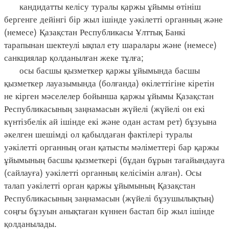
кандидатты келісу туралы қаржы ұйымы өтініш
бергенге дейінгі бір жыл ішінде уәкілетті органның және
(немесе) Қазақстан Республикасы Ұлттық Банкі
тарапынан шектеулі ықпал ету шаралары және (немесе)
санкциялар қолданылған жеке тұлға;
осы басшы қызметкер қаржы ұйымында басшы
қызметкер лауазымында (болғанда) өкілеттігіне кіретін
не кірген мәселелер бойынша қаржы ұйымы Қазақстан
Республикасының заңнамасын жүйелі (жүйелі он екі
күнтізбелік ай ішінде екі және одан астам рет) бұзуына
әкелген шешімді ол қабылдаған фактілері туралы
уәкілетті органның оған қатысты мәліметтері бар қаржы
ұйымының басшы қызметкері (бұдан бұрын тағайындауға
(сайлауға) уәкілетті органның келісімін алған). Осы
талап уәкілетті орган қаржы ұйымының Қазақстан
Республикасының заңнамасын (жүйелі бұзушылықтың)
соңғы бұзуын анықтаған күннен бастап бір жыл ішінде
қолданылады.