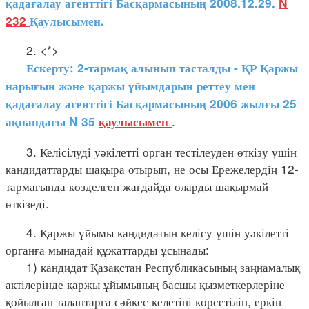
қадағалау агенттігі Басқармасының 2008.12.29.
N
232
Қаулысымен.
2. <*>
Ескерту: 2-тармақ алынып тасталды - ҚР Қаржы
нарығын және қаржы ұйымдарын реттеу мен
қадағалау агенттігі Басқармасының 2006 жылғы 25
.
ақпандағы N 35
қаулысымен
3. Келісілуді уәкілетті орган тестілеуден өткізу үшін
кандидаттарды шақыра отырып, не осы Ережелердің 12-
тармағында көзделген жағдайда оларды шақырмай
өткізеді.
4. Қаржы ұйымы кандидатын келісу үшін уәкілетті
органға мынадай құжаттарды ұсынады:
1) кандидат Қазақстан Республикасының заңнамалық
актілерінде қаржы ұйымының басшы қызметкерлеріне
қойылған талаптарға сәйкес келетіні көрсетіліп, еркін