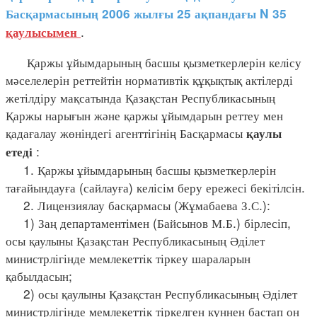
Басқармасының 2006 жылғы 25 ақпандағы N 35
.
қаулысымен
Қаржы ұйымдарының басшы қызметкерлерін келісу
мәселелерін реттейтін нормативтік құқықтық актілерді
жетілдіру мақсатында Қазақстан Республикасының
Қаржы нарығын және қаржы ұйымдарын реттеу мен
қадағалау жөніндегі агенттігінің Басқармасы
қаулы
:
етеді
1. Қаржы ұйымдарының басшы қызметкерлерін
тағайындауға (сайлауға) келісім беру ережесі бекітілсін.
2. Лицензиялау басқармасы (Жұмабаева З.С.):
1) Заң департаментімен (Байсынов М.Б.) бірлесіп,
осы қаулыны Қазақстан Республикасының Әділет
министрлігінде мемлекеттік тіркеу шараларын
қабылдасын;
2) осы қаулыны Қазақстан Республикасының Әділет
министрлігінде мемлекеттік тіркелген күннен бастап он