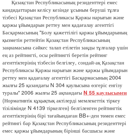
Қазақстан Республикасының резиденттері емес
кандидаттарын келісу кезінде ұсыным беруші тұлға
тізбесі Қазақстан Республикасы Қаржы нарығын және
қаржы ұйымдарын реттеу мен қадағалау агенттігі
Басқармасының "Болу қажеттілігі қаржы ұйымдарының
қызметін реттейтін Қазақстан Республикасының
заңнамасына сәйкес талап етілетін заңды тұлғалар үшін
ең аз рейтингті, осы рейтингті беретін рейтинг
агенттіктерінің тізбесін белгілеу, сондай-ақ Қазақстан
Республикасы Қаржы нарығын және қаржы ұйымдарын
реттеу мен қадағалау агенттігі Басқармасының 2004
жылғы 25 қазандағы N 304 қаулысына өзгеріс енгізу
туралы" 2006 жылғы 25 ақпандағы
N 55 қаулысымен
(Нормативтік құқықтық актілерді мемлекеттік тіркеу
тізілімінде N 4139 тіркелген) белгіленген рейтингтік
агенттіктерінің бірі тағайындаған BB+-ден төмен емес
рейтингі бар Қазақстан Республикасының резиденттері
емес қаржы ұйымдарының бірінші басшысы және