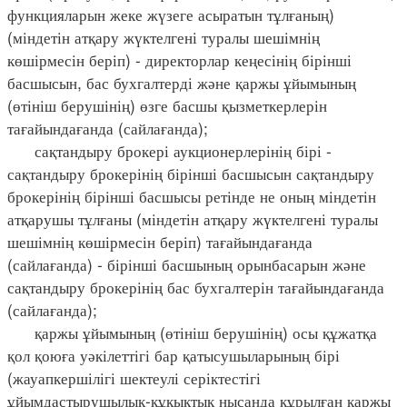
функцияларын жеке жүзеге асыратын тұлғаның)
(міндетін атқару жүктелгені туралы шешімнің
көшірмесін беріп) - директорлар кеңесінің бірінші
басшысын, бас бухгалтерді және қаржы ұйымының
(өтініш берушінің) өзге басшы қызметкерлерін
тағайындағанда (сайлағанда);
сақтандыру брокері аукционерлерінің бірі -
сақтандыру брокерінің бірінші басшысын сақтандыру
брокерінің бірінші басшысы ретінде не оның міндетін
атқарушы тұлғаны (міндетін атқару жүктелгені туралы
шешімнің көшірмесін беріп) тағайындағанда
(сайлағанда) - бірінші басшының орынбасарын және
сақтандыру брокерінің бас бухгалтерін тағайындағанда
(сайлағанда);
қаржы ұйымының (өтініш берушінің) осы құжатқа
қол қоюға уәкілеттігі бар қатысушыларының бірі
(жауапкершілігі шектеулі серіктестігі
ұйымдастырушылық-құқықтық нысанда құрылған қаржы