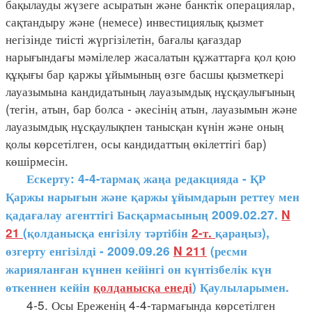
бақылауды жүзеге асыратын және банктік операциялар,
сақтандыру және (немесе) инвестициялық қызмет
негізінде тиісті жүргізілетін, бағалы қағаздар
нарығындағы мәмілелер жасалатын құжаттарға қол қою
құқығы бар қаржы ұйымының өзге басшы қызметкері
лауазымына кандидатының лауазымдық нұсқаулығының
(тегін, атын, бар болса - әкесінің атын, лауазымын және
лауазымдық нұсқаулықпен танысқан күнін және оның
қолы көрсетілген, осы кандидаттың өкілеттігі бар)
көшірмесін.
Ескерту: 4-4-тармақ жаңа редакцияда - ҚР
Қаржы нарығын және қаржы ұйымдарын реттеу мен
қадағалау агенттігі Басқармасының 2009.02.27.
N
21
(қолданысқа енгізілу тәртібін
2-т.
қараңыз),
өзгерту енгізілді - 2009.09.26
N 211
(ресми
жарияланған күннен кейінгі он күнтізбелік күн
өткеннен кейін
қолданысқа енеді
) Қаулыларымен.
4-5. Осы Ереженің 4-4-тармағында көрсетілген