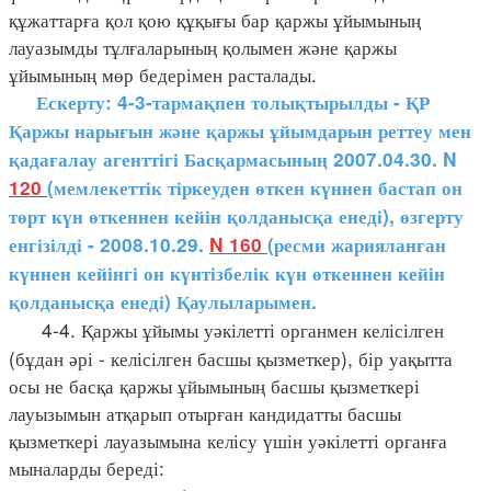
құжаттарға қол қою құқығы бар қаржы ұйымының
лауазымды тұлғаларының қолымен және қаржы
ұйымының мөр бедерімен расталады.
Ескерту: 4-3-тармақпен толықтырылды - ҚР
Қаржы нарығын және қаржы ұйымдарын реттеу мен
қадағалау агенттігі Басқармасының 2007.04.30. N
120
(мемлекеттік тіркеуден өткен күннен бастап он
төрт күн өткеннен кейін қолданысқа енеді), өзгерту
енгізілді - 2008.10.29.
N 160
(ресми жарияланған
күннен кейінгі он күнтізбелік күн өткеннен кейін
қолданысқа енеді) Қаулыларымен.
4-4. Қаржы ұйымы уәкілетті органмен келісілген
(бұдан әрі - келісілген басшы қызметкер), бір уақытта
осы не басқа қаржы ұйымының басшы қызметкері
лауызымын атқарып отырған кандидатты басшы
қызметкері лауазымына келісу үшін уәкілетті органға
мыналарды береді: