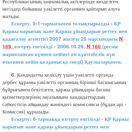
Республикасының заңнамалық актілерінде көзделген
негіздер бойынша уәкілетті органмен қайтарып алуға
жатады.
Ескерту. 5-1-тармағымен толықтырылды - ҚР
Қаржы нарығын және Қаржы ұйымдарын реттеу мен
қадағалау агенттігі 2007 жылғы 25 маусымдағы
N
169,
өзгерту енгізілді - 2008.10.29.
N 160
(ресми
жарияланған күннен кейінгі он күнтізбелік күн
өткеннен кейін қолданысқа енеді) Қаулыларымен.
6. Кандидатты келісілу үшін уәкілетті органда
дербес құрамы уәкілетті органның бірінші басшысының
бұйрығымен бекітілген, қаржы ұйымдары басшы
қызметкерлерінің лауазымына кандидаттардың
сәйкестігін айқындау жөніндегі комиссиясы (бұдан әрі -
Комиссия) құрылады.
Ескерту: 6-тармаққа өзгерту енгізілді - ҚР Қаржы
нарығын және қаржы ұйымдарын реттеу мен