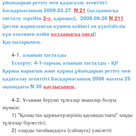
ұйымдарын реттеу мен қадағалау агенттігі
Басқармасының 2009.02.27.
N 21
(қолданысқа
енгізілу тәртібін
2-т.
қараңыз), 2009.09.26
N 211
(ресми жарияланған күннен кейінгі он күнтізбелік
күн өткеннен кейін
қолданысқа енеді
)
Қаулыларымен.
4-1.
алынып тасталды
Ескерту: 4-1-тармақ алынып тасталды - ҚР
Қаржы нарығын және қаржы ұйымдарын реттеу мен
қадағалау агенттігі Басқармасының 2006 жылғы 25
.
ақпандағы N 35
қаулысымен
4-2. Ұсыным беруші тұлғалар мыналар болуы
мүмкін:
1) "Қазақстан қаржыгерлерінің қауымдастығы" заңды
тұлғалар бірлестігі;
2) оларды тағайындауға (сайлауға) уәкілетті