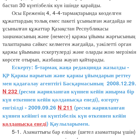
бастап 30 күнтізбелік күн ішінде қарайды.
Осы Ереженің 4, 4-4-тармақтарында көзделген
құжаттардың толық емес пакеті ұсынылған жағдайда не
ұсынылған құжаттар Қазақстан Республикасы
заңнамасының және (немесе) қаржы ұйымы жарғысының
талаптарына сәйкес келмеген жағдайда, уәкілетті орган
қаржы ұйымына ескертулерді және оларды жою мерзімін
көрсете отырып, жазбаша жауап қайтарады.
Ескерту: 5-тармақ жаңа редакцияда жазылды -
ҚР Қаржы нарығын және қаржы ұйымдарын реттеу
мен қадағалау агенттігі Басқармасының 2008.12.29.
N 232
(ресми жарияланған күннен кейін жиырма бір
күн өткеннен кейін қолданысқа енеді), өзгерту
енгізілді - 2009.09.26
N 211
(ресми жарияланған
күннен кейінгі он күнтізбелік күн өткеннен кейін
қолданысқа енеді
) Қаулыларымен.
5-1. Азаматтығы бар елінде (шетел азаматтары үшін)