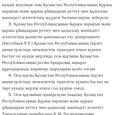
күндік мерзімде оны Қазақстан Республикасының Қаржы
нарығын және қаржы ұйымдарын реттеу мен қадағалау
жөніндегі агенттігінің мүдделі бөлімшелеріне жіберсін.
3. Қазақстан Республикасының Қаржы нарығын және
қаржы ұйымдарын реттеу мен қадағалау жөніндегі
агенттігінің қызметін қамтамасыз ету департаменті
(Несіпбаев Р.Р.) Қазақстан Республикасының Әділет
министрлігінде мемлекеттік тіркеуден өткен күннен
бастап он күндік мерзімде осы қаулыны Қазақстан
Республикасының ресми бұқаралық ақпарат
құралдарында жариялау шараларын қолға алсын.
4. Осы қаулы Қазақстан Республикасының Әділет
министрлігінде мемлекеттік тіркелген күннен бастап он
төрт күндік мерзім өткен соң күшіне енеді.
5. Осы қаулының орындалуын бақылау Қазақстан
Республикасының Қаржы нарығын және қаржы
ұйымдарын реттеу мен қадағалау жөніндегі агенттігі
Төрағасының орынбасары Қ.М.Досмұқаметовке