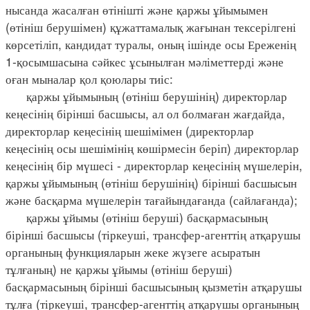
нысанда жасалған өтінішті және қаржы ұйымымен
(өтініш берушімен) құжаттамалық жағынан тексерілгені
көрсетіліп, кандидат туралы, оның ішінде осы Ереженің
1-қосымшасына сәйкес ұсынылған мәліметтерді және
оған мыналар қол қоюлары тиіс:
қаржы ұйымының (өтініш берушінің) директорлар
кеңесінің бірінші басшысы, ал ол болмаған жағдайда,
директорлар кеңесінің шешімімен (директорлар
кеңесінің осы шешімінің көшірмесін беріп) директорлар
кеңесінің бір мүшесі - директорлар кеңесінің мүшелерін,
қаржы ұйымының (өтініш берушінің) бірінші басшысын
және басқарма мүшелерін тағайындағанда (сайлағанда);
қаржы ұйымы (өтініш беруші) басқармасының
бірінші басшысы (тіркеуші, трансфер-агенттің атқарушы
органының функцияларын жеке жүзеге асыратын
тұлғаның) не қаржы ұйымы (өтініш беруші)
басқармасының бірінші басшысының қызметін атқарушы
тұлға (тіркеуші, трансфер-агенттің атқарушы органының