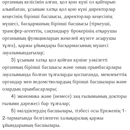
органның келісімін алған, қол қою күні ол қайтарып
алынбаған, ұсыным хатқа қол қою күні директорлар
кеңесінің бірінші басшысы, директорлар кеңесінің
мүшесі, басқарманың бірінші басшысы (тіркеуші,
трансфер-агенттің, сақтандыру брокерінің атқарушы
органының функцияларын жекелей жүзеге асырушы
тұлға), қаржы ұйымдары басқармасының мүшесі
лауазымындағылар;
3) ұсыным хатқа қол қойған күніне уәкілетті
органның бірінші басшысы және оның орынбасарлары
лауазымында болған тұлғаларды қоспағанда, мемлекеттік
органдар мен ведомстволардың бірінші басшылары және
олардың орынбасарлары;
4) экономика және (немесе) заң ғылымының докторы
ғылыми дәрежесі бар тұлғалар;
5) өкілдіктердің басшылары, тізбесі осы Ереженің 1-
2-тармағында белгіленген халықаралық қаржы
ұйымдарының басшылары.