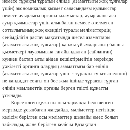
немесе тұрақты тұратын елінде (азаматтығы жоқ тұлғалар
үшін) экономикалық қызмет саласындағы қылмыстар
немесе ауырлығы орташа қылмыстар, ауыр және аса
ауыр қылмыстар үшін алынбаған немесе өтелмеген
соттылығының жоқ екендігі туралы мәліметтердің
сенімділігін растау мақсатында шетел азаматтары
(азаматтығы жоқ тұлғалар) қаржы ұйымдарының басшы
қызметкері лауазымына тағайындалған (сайланған)
күннен бастап алты айдан кешіктірмейтін мерзімде
уәкілетті органға олардың азаматтығы бар елінің
(азаматтығы жоқ тұлғалар үшін - тұрақты тұратын елінің)
не кандидат соңғы он бес жыл ішінде тұрақты тұрған
елінің мемлекеттік органы берген тиісті құжатты
ұсынады.
Көрсетілген құжатты осы тармақта белгіленген
мерзімде ұсынбаған жағдайда, мәліметтер негізінде
келісім берілген осы мәліметтер шынайы емес болып
табылады, және берілген келісім Қазақстан