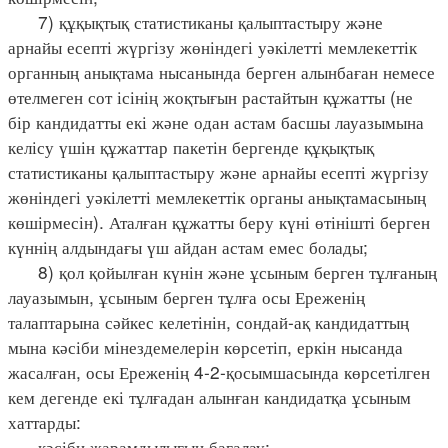
7) құқықтық статистиканы қалыптастыру және
арнайы есепті жүргізу жөніндегі уәкілетті мемлекеттік
органның анықтама нысанында берген алынбаған немесе
өтелмеген сот ісінің жоқтығын растайтын құжатты (не
бір кандидатты екі және одан астам басшы лауазымына
келісу үшін құжаттар пакетін бергенде құқықтық
статистиканы қалыптастыру және арнайы есепті жүргізу
жөніндегі уәкілетті мемлекеттік органы анықтамасының
көшірмесін). Аталған құжатты беру күні өтінішті берген
күннің алдындағы үш айдан астам емес болады;
8) қол қойылған күнін және ұсыным берген тұлғаның
лауазымын, ұсыным берген тұлға осы Ереженің
талаптарына сәйкес келетінін, сондай-ақ кандидаттың
мына кәсіби мінездемелерін көрсетіп, еркін нысанда
жасалған, осы Ереженің 4-2-қосымшасында көрсетілген
кем дегенде екі тұлғадан алынған кандидатқа ұсыным
хаттарды:
кәсіби жарамдылығын бағалау;