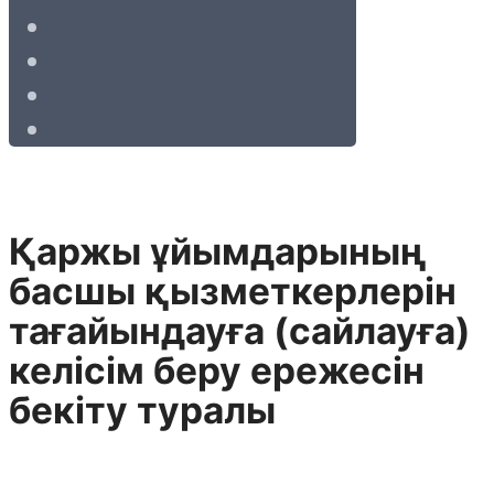
Қаржы ұйымдарының
басшы қызметкерлерін
тағайындауға (сайлауға)
келісім беру ережесін
бекіту туралы