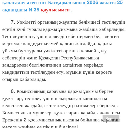
қадағалау агенттігі Басқармасының 2006 жылғы 25
.
ақпандағы N 35
қаулысымен
7. Уәкілетті органның жауапты бөлімшесі тестілеудің
өтетін күні туралы қаржы ұйымына жазбаша хабарлайды.
Тестілеуден өту үшін дәлелді себептермен белгіленген
мерзімде кандидат келмей қалған жағдайда, қаржы
ұйымы бұл туралы уәкілетті органға келмей қалу
себептерін және Қазақстан Республикасының
заңдарымен белгіленгеннен аспайтын мерзімде
кандидаттың тестілеуден өтуі мүмкін күнін көрсете
отырып хабарлайды.
8. Комиссияның қарауына қаржы ұйымы берген
құжаттар, тестілеу үшін шақырылған кандидатты
келісілген жағдайда - тестілеудің нәтижелері беріледі.
Комиссияның мүшелері құжаттарды қарайды және осы
Ереженің 2-қосымшасының нысаны бойынша қаралған
Вверх
мәселе жөнінде өз пікірін білдіреді.