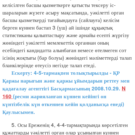
келісілген басшы қызметкерге қатысты тексеру іс-
шараларын жүзеге асыру мақсатында, уәкілетті орган
басшы қызметкерді тағайындауға (сайлауға) келісім
берген күннен бастап 3 (үш) ай ішінде құқықтық
статистиканы қалыптастыру және арнайы есепті жүргізу
жөніндегі уәкілетті мемлекеттік органнан оның
есебіндегі кандидатта алынбаған немесе өтелмеген сот
ісінің жоқтығы (бар болуы) жөніндегі мәліметтерді талап
бланкілерінде өтеусіз негізде талап етеді.
Ескерту: 4-5-тармақпен толықтырылды - ҚР
Қаржы нарығын және қаржы ұйымдарын реттеу мен
қадағалау агенттігі Басқармасының 2008.10.29.
N
160
(ресми жарияланған күннен кейінгі он
күнтізбелік күн өткеннен кейін қолданысқа енеді)
Қаулысымен.
5. Осы Ереженің 4, 4-4-тармақтарында көрсетілген
құжаттарды уәкілетті орган олар ұсынылған күннен