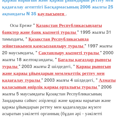
қадағалау агенттігі Басқармасының 2006 жылғы 25
.
ақпандағы N 35
қаулысымен
Осы Ереже "
Қазақстан Республикасындағы
" 1995 жылғы 31
банктер және банк қызметі туралы
тамыздағы, "
Қазақстан Республикасында
" 1997 жылғы
зейнетақымен қамсыздандыру туралы
20 маусымдағы, "
" 2000
Сақтандыру қызметі туралы
жылғы 18 желтоқсандағы, "
Бағалы қағаздар рыногы
" 2003 жылғы 2 шілдедегі, "
туралы
Қаржы рыногын
және қаржы ұйымдарын мемлекеттік реттеу мен
" 2003 жылғы 4 шілдедегі, "
қадағалау туралы
Алматы
" 2006
қаласының өңірлік қаржы орталығы туралы
жылғы 5 маусымдағы Қазақстан Республикасының
Заңдарына сәйкес әзірленді және қаржы нарығын және
қаржы ұйымдарын реттеу мен қадағалауды жүзеге
асыратын уәкілетті органның (бұдан әрі - уәкілетті