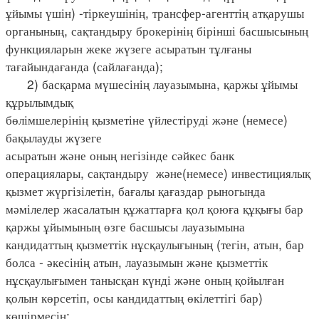
ұйымы үшін) -тіркеушінің, трансфер-агенттің атқарушы
органының, сақтандыру брокерінің бірінші басшысының
функцияларын жеке жүзеге асыратын тұлғаны
тағайындағанда (сайлағанда);
2) басқарма мүшесінің лауазымына, қаржы ұйымы
құрылымдық
бөлімшелерінің қызметіне үйлестіруді және (немесе)
бақылауды жүзеге
асыратын және оның негізінде сәйкес банк
операциялары, сақтандыру және(немесе) инвестициялық
қызмет жүргізілетін, бағалы қағаздар рыногында
мәмілелер жасалатын құжаттарға қол қоюға құқығы бар
қаржы ұйымының өзге басшысы лауазымына
кандидаттың қызметтік нұсқаулығының (тегін, атын, бар
болса - әкесінің атын, лауазымын және қызметтік
нұсқаулығымен танысқан күнді және оның қойылған
қолын көрсетіп, осы кандидаттың өкілеттігі бар)
көшірмесін;