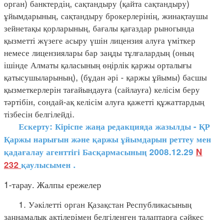
орган) банктердің, сақтандыру (қайта сақтандыру)
ұйымдарының, сақтандыру брокерлерінің, жинақтаушы
зейнетақы қорларының, бағалы қағаздар рыногында
қызметті жүзеге асыру үшін лицензия алуға үміткер
немесе лицензиялары бар заңды тұлғалардың (оның
ішінде Алматы қаласының өңірлік қаржы орталығы
қатысушыларының), (бұдан әрі - қаржы ұйымы) басшы
қызметкерлерін тағайындауға (сайлауға) келісім беру
тәртібін, сондай-ақ келісім алуға қажетті құжаттардың
тізбесін белгілейді.
Ескерту: Кіріспе жаңа редакцияда жазылды - ҚР
Қаржы нарығын және қаржы ұйымдарын реттеу мен
қадағалау агенттігі Басқармасының 2008.12.29
N
232
қаулысымен
.
1-тарау. Жалпы ережелер
1. Уәкілетті орган Қазақстан Республикасының
заңнамалық актілерімен белгіленген талаптарға сәйкес