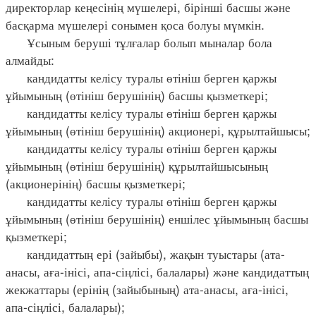
директорлар кеңесінің мүшелері, бірінші басшы және
басқарма мүшелері сонымен қоса болуы мүмкін.
Ұсыным беруші тұлғалар болып мыналар бола
алмайды:
кандидатты келісу туралы өтініш берген қаржы
ұйымының (өтініш берушінің) басшы қызметкері;
кандидатты келісу туралы өтініш берген қаржы
ұйымының (өтініш берушінің) акционері, құрылтайшысы;
кандидатты келісу туралы өтініш берген қаржы
ұйымының (өтініш берушінің) құрылтайшысының
(акционерінің) басшы қызметкері;
кандидатты келісу туралы өтініш берген қаржы
ұйымының (өтініш берушінің) еншілес ұйымының басшы
қызметкері;
кандидаттың ері (зайыбы), жақын туыстары (ата-
анасы, аға-інісі, апа-сіңлісі, балалары) және кандидаттың
жекжаттары (ерінің (зайыбының) ата-анасы, аға-інісі,
апа-сіңлісі, балалары);