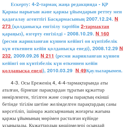
Ескерту: 4-2-тармақ жаңа редакцияда - ҚР
Қаржы нарығын және қаржы ұйымдарын реттеу мен
қадағалау агенттігі Басқармасының 2007.12.24.
N
273
(қолданысқа енгізілу тәртібін
2-тармақтан
қараңыз), өзгерту енгізілді - 2008.10.29.
N 160
(ресми жарияланған күннен кейінгі он күнтізбелік
күн өткеннен кейін қолданысқа енеді), 2008.12.29
N
232
, 2009.09.26
N 211
(ресми жарияланған күннен
кейінгі он күнтізбелік күн өткеннен кейін
қолданысқа енеді
), 2010.03.29
N 49
Қаулыларымен.
4-3. Осы Ереженің 4, 4-4-тармақтарында аты
аталған, бірнеше парақтардан тұратын құжаттар
нөмірленген, тігілген және соңғы парақтың екінші
бетінде тігілім шетіне желімделген парақтардың саны
көрсетіліп, ішінара жапсырманың жоғарғы жағына
қаржы ұйымының мөрімен расталған күйінде
ұсынылады. Құжаттардың көшірмелері осындай