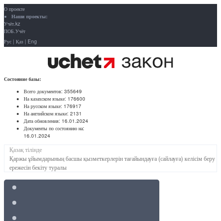
О проекте
Наши проекты:
Учёт.kz
ПОБ.Учёт
Рус
|
Қаз
|
Eng
Состояние базы:
Всего документов:
355649
На казахском языке:
176600
На русском языке:
176917
На английском языке:
2131
Дата обновления:
16.01.2024
Документы по состоянию на:
16.01.2024
Қазақ тілінде
Қаржы ұйымдарының басшы қызметкерлерін тағайындауға (сайлауға) келісім беру
ережесін бекіту туралы