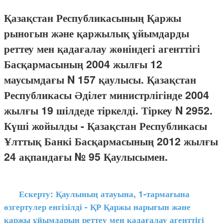
Қазақстан Республикасының Қаржы
рыногын және қаржылық ұйымдарды
реттеу мен қадағалау жөніндегі агенттігі
Басқармасының 2004 жылғы 12
маусымдағы N 157 қаулысы. Қазақстан
Республикасы Әділет министрлігінде 2004
жылғы 19 шілдеде тіркелді. Тіркеу N 2952.
Күші жойылды - Қазақстан Республикасы
Ұлттық Банкі Басқармасының 2012 жылғы
24 ақпандағы № 95 Қаулысымен.
Ескерту: Қаулының атауына, 1-тармағына
өзгертулер енгізілді - ҚР Қаржы нарығын және
қаржы ұйымдарын реттеу мен қадағалау агенттігі