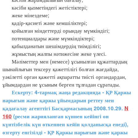
кәсіби қызметіндегі жетістіктері;
жеке мінездеме;
қадір-қасиеті және кемшіліктері;
қойылған міндеттерді орындау мүмкіндігі;
потенциалдары және мүмкіндіктері;
қабылданатын шешімдердің тиімділігі;
жұмыстың жалпы нәтижесіне жеке үлесі.
Мәліметтер мен (немесе) ұсынылған құжаттардың
шынайлығын тексеру қажеттілігі болған жағдайда,
уәкілетті орган қажетті ақпаратты тиісті органдардан,
ұйымдардан не ұсыным берген тұлғадан сұратады.
Ескерту: 4-тармақ жаңа редакцияда - ҚР Қаржы
нарығын және қаржы ұйымдарын реттеу мен
қадағалау агенттігі Басқармасының 2008.10.29.
N
160
(ресми жарияланған күннен кейінгі он
күнтізбелік күн өткеннен кейін қолданысқа енеді),
өзгерту енгізілді - ҚР Қаржы нарығын және қаржы