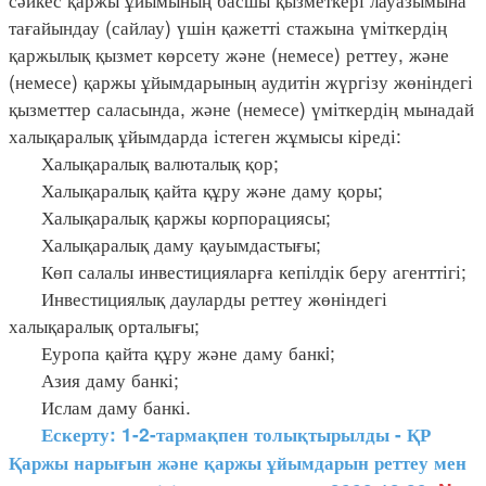
тағайындау (сайлау) үшін қажетті стажына үміткердің
қаржылық қызмет көрсету және (немесе) реттеу, және
(немесе) қаржы ұйымдарының аудитін жүргізу жөніндегі
қызметтер саласында, және (немесе) үміткердің мынадай
халықаралық ұйымдарда істеген жұмысы кіреді:
Халықаралық валюталық қор;
Халықаралық қайта құру және даму қоры;
Халықаралық қаржы корпорациясы;
Халықаралық даму қауымдастығы;
Көп салалы инвестицияларға кепілдік беру агенттігі;
Инвестициялық дауларды реттеу жөніндегі
халықаралық орталығы;
Еуропа қайта құру және даму банкi;
Азия даму банкі;
Ислам даму банкі.
Ескерту: 1-2-тармақпен толықтырылды - ҚР
Қаржы нарығын және қаржы ұйымдарын реттеу мен