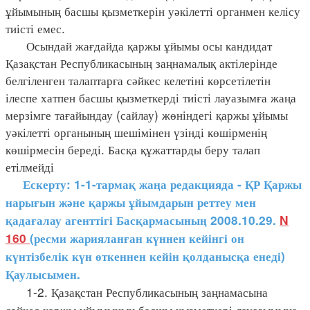
ұйымының басшы қызметкерін уәкілетті органмен келісу
тиісті емес.
Осындай жағдайда қаржы ұйымы осы кандидат
Қазақстан Республикасының заңнамалық актілерінде
белгіленген талаптарға сәйкес келетіні көрсетілетін
ілеспе хатпен басшы қызметкерді тиісті лауазымға жаңа
мерзімге тағайындау (сайлау) жөніндегі қаржы ұйымы
уәкілетті органының шешімінен үзінді көшірменің
көшірмесін береді. Басқа құжаттарды беру талап
етілмейді
Ескерту: 1-1-тармақ жаңа редакцияда - ҚР Қаржы
нарығын және қаржы ұйымдарын реттеу мен
қадағалау агенттігі Басқармасының 2008.10.29.
N
160
(ресми жарияланған күннен кейінгі он
күнтізбелік күн өткеннен кейін қолданысқа
енеді)
Қаулысымен.
1-2. Қазақстан Республикасының заңнамасына
сәйкес қаржы ұйымының басшы қызметкері лауазымына