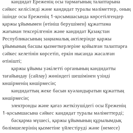
кандидат Ереженің осы тармағының талаптарына
сәйкес келісіледі және кандидат туралы мәліметтер, оның
ішінде осы Ереженің 1-қосымшасында көрсетілгендер
қаржы ұйымымен (өтініш берушімен) құжаттама
жағынан тексерілгенін және кандидат Қазақстан
Республикасының заңнамалық актілерінде қаржы
ұйымының басшы қызметкерлеріне қойылған талаптарға
сәйкес келетінін көрсетіп, еркін нысанда жасалған
өтінішті;
қаржы ұйымы уәкілетті органының кандидатты
тағайындау (сайлау) жөніндегі шешімінен үзінді
көшірменің көшірмесін;
кандидаттың жеке басын куәландыратын құжаттың
көшірмесін;
электронды және қағаз жеткізушідегі осы Ереженің
1-қосымшасына сәйкес кандидат туралы мәліметтерді;
басқарма мүшесі, қаржы ұйымының құрылымдық
бөлімшелерінің қызметіне үйлестіруді және (немесе)