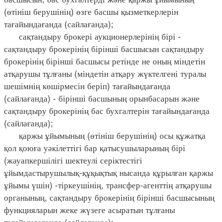
(өтініш берушінің) өзге басшы қызметкерлерін
тағайындағанда (сайлағанда);
сақтандыру брокері аукционерлерінің бірі -
сақтандыру брокерінің бірінші басшысын сақтандыру
брокерінің бірінші басшысы ретінде не оның міндетін
атқарушы тұлғаны (міндетін атқару жүктелгені туралы
шешімнің көшірмесін беріп) тағайындағанда
(сайлағанда) - бірінші басшының орынбасарын және
сақтандыру брокерінің бас бухгалтерін тағайындағанда
(сайлағанда);
қаржы ұйымының (өтініш берушінің) осы құжатқа
қол қоюға уәкілеттігі бар қатысушыларының бірі
(жауапкершілігі шектеулі серіктестігі
ұйымдастырушылық-құқықтық нысанда құрылған қаржы
ұйымы үшін) -тіркеушінің, трансфер-агенттің атқарушы
органының, сақтандыру брокерінің бірінші басшысының
функцияларын жеке жүзеге асыратын тұлғаны
тағайындағанда (сайлағанда);