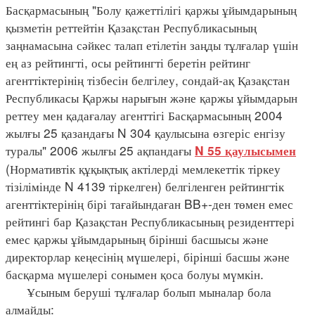
Басқармасының "Болу қажеттілігі қаржы ұйымдарының
қызметін реттейтін Қазақстан Республикасының
заңнамасына сәйкес талап етілетін заңды тұлғалар үшін
ең аз рейтингті, осы рейтингті беретін рейтинг
агенттіктерінің тізбесін белгілеу, сондай-ақ Қазақстан
Республикасы Қаржы нарығын және қаржы ұйымдарын
реттеу мен қадағалау агенттігі Басқармасының 2004
жылғы 25 қазандағы N 304 қаулысына өзгеріс енгізу
туралы" 2006 жылғы 25 ақпандағы
N 55 қаулысымен
(Нормативтік құқықтық актілерді мемлекеттік тіркеу
тізілімінде N 4139 тіркелген) белгіленген рейтингтік
агенттіктерінің бірі тағайындаған BB+-ден төмен емес
рейтингі бар Қазақстан Республикасының резиденттері
емес қаржы ұйымдарының бірінші басшысы және
директорлар кеңесінің мүшелері, бірінші басшы және
басқарма мүшелері сонымен қоса болуы мүмкін.
Ұсыным беруші тұлғалар болып мыналар бола
алмайды: