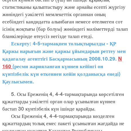
статистиканы қалыптастыру және арнайы есепті жүргізу
жөніндегі уәкілетті мемлекеттік органнан оның
есебіндегі кандидатта алынбаған немесе өтелмеген сот
ісінің жоқтығы (бар болуы) жөніндегі мәліметтерді талап
бланкілерінде өтеусіз негізде талап етеді.
Ескерту: 4-5-тармақпен толықтырылды - ҚР
Қаржы нарығын және қаржы ұйымдарын реттеу мен
қадағалау агенттігі Басқармасының 2008.10.29.
N
160
(ресми жарияланған күннен кейінгі он
күнтізбелік күн өткеннен кейін қолданысқа енеді)
Қаулысымен.
5. Осы Ереженің 4, 4-4-тармақтарында көрсетілген
құжаттарды уәкілетті орган олар ұсынылған күннен
бастап 30 күнтізбелік күн ішінде қарайды.
Осы Ереженің 4, 4-4-тармақтарында көзделген
құжаттардың толық емес пакеті ұсынылған жағдайда не
ұсынылған құжаттар Қазақстан Республикасы