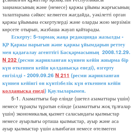
заңнамасының және (немесе) қаржы ұйымы жарғысының
талаптарына сәйкес келмеген жағдайда, уәкілетті орган
қаржы ұйымына ескертулерді және оларды жою мерзімін
көрсете отырып, жазбаша жауап қайтарады.
Ескерту: 5-тармақ жаңа редакцияда жазылды -
ҚР Қаржы нарығын және қаржы ұйымдарын реттеу
мен қадағалау агенттігі Басқармасының 2008.12.29.
N 232
(ресми жарияланған күннен кейін жиырма бір
күн өткеннен кейін қолданысқа енеді), өзгерту
енгізілді - 2009.09.26
N 211
(ресми жарияланған
күннен кейінгі он күнтізбелік күн өткеннен кейін
қолданысқа енеді
) Қаулыларымен.
5-1. Азаматтығы бар елінде (шетел азаматтары үшін)
немесе тұрақты тұратын елінде (азаматтығы жоқ тұлғалар
үшін) экономикалық қызмет саласындағы қылмыстар
немесе ауырлығы орташа қылмыстар, ауыр және аса
ауыр қылмыстар үшін алынбаған немесе өтелмеген