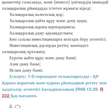
қызметтер саласында, және (немесе) үміткердің мынадай
халықаралық ұйымдарда істеген жұмысы кіреді:
Халықаралық валюталық қор;
Халықаралық қайта құру және даму қоры;
Халықаралық қаржы корпорациясы;
Халықаралық даму қауымдастығы;
Көп салалы инвестицияларға кепілдік беру агенттігі;
Инвестициялық дауларды реттеу жөніндегі
халықаралық орталығы;
Еуропа қайта құру және даму банкi;
Азия даму банкі;
Ислам даму банкі.
Ескерту: 1-2-тармақпен толықтырылды - ҚР
Қаржы нарығын және қаржы ұйымдарын реттеу мен
қадағалау агенттігі Басқармасының 2008.12.29.
N
232
Қаулысымен.
2. <*>