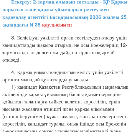
Ескерту: 2-тармақ алынып тасталды - ҚР Қаржы
нарығын және қаржы ұйымдарын реттеу мен
қадағалау агенттігі Басқармасының 2006 жылғы 25
.
ақпандағы N 35
қаулысымен
3. Келісілуді уәкілетті орган тестілеуден өткізу үшін
кандидаттарды шақыра отырып, не осы Ережелердің 12-
тармағында көзделген жағдайда оларды шақырмай
өткізеді.
4. Қаржы ұйымы кандидатын келісу үшін уәкілетті
органға мынадай құжаттарды ұсынады:
1) кандидат Қазақстан Республикасының заңнамалық
актілерінде қаржы ұйымының басшы қызметкерлеріне
қойылған талаптарға сәйкес келетіні көрсетіліп, еркін
нысанда жасалған өтінішті және қаржы ұйымымен
(өтініш берушімен) құжаттамалық жағынан тексерілгені
көрсетіліп, кандидат туралы, оның ішінде осы Ереженің
1-қосымшасына сәйкес ұсынылған мәліметтерді және