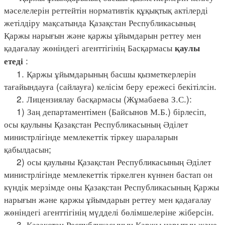
мәселелерін реттейтін нормативтік құқықтық актілерді
жетілдіру мақсатында Қазақстан Республикасының
Қаржы нарығын және қаржы ұйымдарын реттеу мен
қадағалау жөніндегі агенттігінің Басқармасы
қаулы
:
етеді
1. Қаржы ұйымдарының басшы қызметкерлерін
тағайындауға (сайлауға) келісім беру ережесі бекітілсін.
2. Лицензиялау басқармасы (Жұмабаева З.С.):
1) Заң департаментімен (Байсынов М.Б.) бірлесіп,
осы қаулыны Қазақстан Республикасының Әділет
министрлігінде мемлекеттік тіркеу шараларын
қабылдасын;
2) осы қаулыны Қазақстан Республикасының Әділет
министрлігінде мемлекеттік тіркелген күннен бастап он
күндік мерзімде оны Қазақстан Республикасының Қаржы
нарығын және қаржы ұйымдарын реттеу мен қадағалау
жөніндегі агенттігінің мүдделі бөлімшелеріне жіберсін.
3. Қазақстан Республикасының Қаржы нарығын және