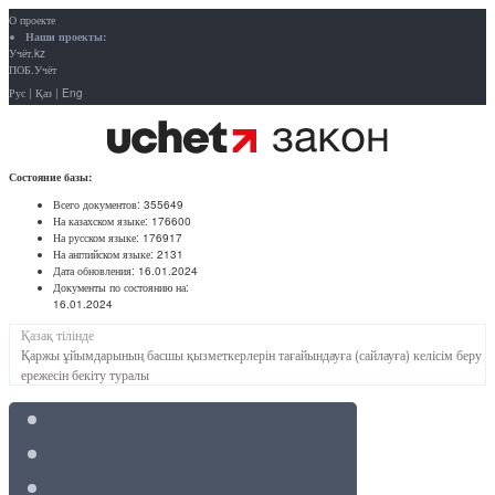
О проекте
Наши проекты:
Учёт.kz
ПОБ.Учёт
Рус
|
Қаз
|
Eng
Состояние базы:
Всего документов:
355649
На казахском языке:
176600
На русском языке:
176917
На английском языке:
2131
Дата обновления:
16.01.2024
Документы по состоянию на:
16.01.2024
Қазақ тілінде
Қаржы ұйымдарының басшы қызметкерлерін тағайындауға (сайлауға) келісім беру
ережесін бекіту туралы