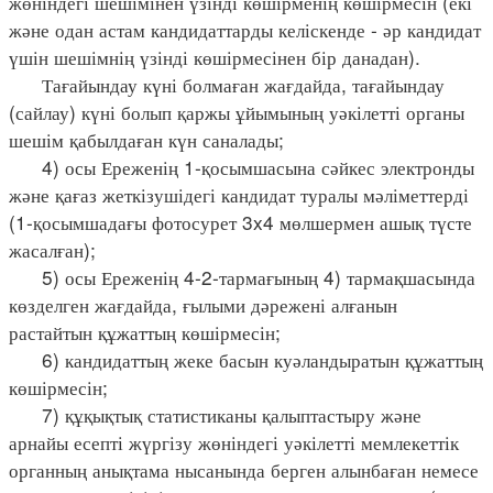
жөніндегі шешімінен үзінді көшірменің көшірмесін (екі
және одан астам кандидаттарды келіскенде - әр кандидат
үшін шешімнің үзінді көшірмесінен бір данадан).
Тағайындау күні болмаған жағдайда, тағайындау
(сайлау) күні болып қаржы ұйымының уәкілетті органы
шешім қабылдаған күн саналады;
4) осы Ереженің 1-қосымшасына сәйкес электронды
және қағаз жеткізушідегі кандидат туралы мәліметтерді
(1-қосымшадағы фотосурет 3x4 мөлшермен ашық түсте
жасалған);
5) осы Ереженің 4-2-тармағының 4) тармақшасында
көзделген жағдайда, ғылыми дәрежені алғанын
растайтын құжаттың көшірмесін;
6) кандидаттың жеке басын куәландыратын құжаттың
көшірмесін;
7) құқықтық статистиканы қалыптастыру және
арнайы есепті жүргізу жөніндегі уәкілетті мемлекеттік
органның анықтама нысанында берген алынбаған немесе