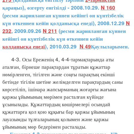
қараңыз), өзгерту енгізілді - 2008.10.29.
N 160
(ресми жарияланған күннен кейінгі он күнтізбелік
күн өткеннен кейін қолданысқа енеді), 2008.12.29
N
232
, 2009.09.26
N 211
(ресми жарияланған күннен
кейінгі он күнтізбелік күн өткеннен кейін
қолданысқа енеді
), 2010.03.29
N 49
Қаулыларымен.
4-3. Осы Ереженің 4, 4-4-тармақтарында аты
аталған, бірнеше парақтардан тұратын құжаттар
нөмірленген, тігілген және соңғы парақтың екінші
бетінде тігілім шетіне желімделген парақтардың саны
көрсетіліп, ішінара жапсырманың жоғарғы жағына
қаржы ұйымының мөрімен расталған күйінде
ұсынылады. Құжаттардың көшірмелері осындай
құжаттарға қол қою құқығы бар қаржы ұйымының
лауазымды тұлғаларының қолымен және қаржы
ұйымының мөр бедерімен расталады.