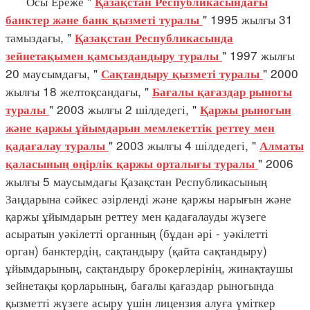
Осы Ереже "
Қазақстан Республикасындағы
" 1995 жылғы 31
банктер және банк қызметі туралы
тамыздағы, "
Қазақстан Республикасында
" 1997 жылғы
зейнетақымен қамсыздандыру туралы
20 маусымдағы, "
" 2000
Сақтандыру қызметі туралы
жылғы 18 желтоқсандағы, "
Бағалы қағаздар рыногы
" 2003 жылғы 2 шілдедегі, "
туралы
Қаржы рыногын
және қаржы ұйымдарын мемлекеттік реттеу мен
" 2003 жылғы 4 шілдедегі, "
қадағалау туралы
Алматы
" 2006
қаласының өңірлік қаржы орталығы туралы
жылғы 5 маусымдағы Қазақстан Республикасының
Заңдарына сәйкес әзірленді және қаржы нарығын және
қаржы ұйымдарын реттеу мен қадағалауды жүзеге
асыратын уәкілетті органның (бұдан әрі - уәкілетті
орган) банктердің, сақтандыру (қайта сақтандыру)
ұйымдарының, сақтандыру брокерлерінің, жинақтаушы
зейнетақы қорларының, бағалы қағаздар рыногында
қызметті жүзеге асыру үшін лицензия алуға үміткер