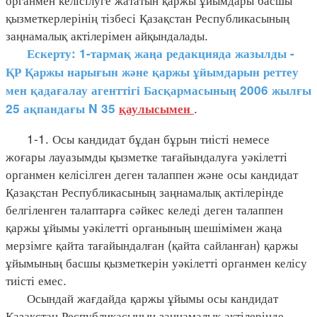
қызметкерлерінің тізбесі Қазақстан Республикасының
заңнамалық актілерімен айқындалады.
Ескерту: 1-тармақ жаңа редакцияда жазылды -
ҚР Қаржы нарығын және қаржы ұйымдарын реттеу
мен қадағалау агенттігі Басқармасының 2006 жылғы
.
25 ақпандағы N 35
қаулысымен
1-1. Осы кандидат бұдан бұрын тиісті немесе
жоғары лауазымды қызметке тағайындалуға уәкілетті
органмен келісілген деген талаппен және осы кандидат
Қазақстан Республикасының заңнамалық актілерінде
белгіленген талаптарға сәйкес келеді деген талаппен
қаржы ұйымы уәкілетті органының шешімімен жаңа
мерзімге қайта тағайындалған (қайта сайланған) қаржы
ұйымының басшы қызметкерін уәкілетті органмен келісу
тиісті емес.
Осындай жағдайда қаржы ұйымы осы кандидат
Қазақстан Республикасының заңнамалық актілерінде