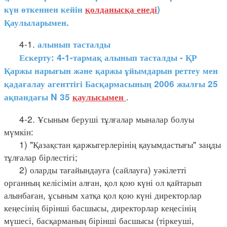
күн өткеннен кейін
қолданысқа енеді
)
Қаулыларымен.
4-1.
алынып тасталды
Ескерту: 4-1-тармақ алынып тасталды - ҚР
Қаржы нарығын және қаржы ұйымдарын реттеу мен
қадағалау агенттігі Басқармасының 2006 жылғы 25
.
ақпандағы N 35
қаулысымен
4-2. Ұсыным беруші тұлғалар мыналар болуы
мүмкін:
1) "Қазақстан қаржыгерлерінің қауымдастығы" заңды
тұлғалар бірлестігі;
2) оларды тағайындауға (сайлауға) уәкілетті
органның келісімін алған, қол қою күні ол қайтарып
алынбаған, ұсыным хатқа қол қою күні директорлар
кеңесінің бірінші басшысы, директорлар кеңесінің
мүшесі, басқарманың бірінші басшысы (тіркеуші,