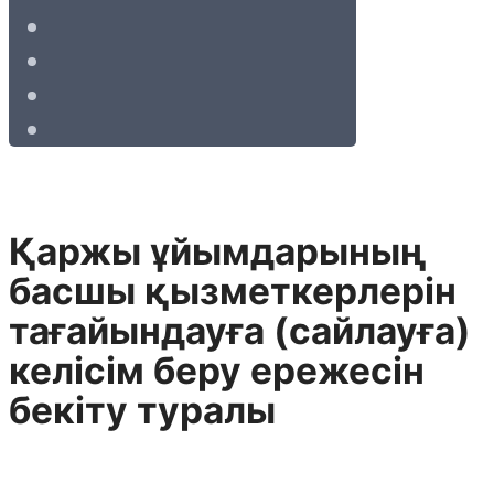
Қаржы ұйымдарының
басшы қызметкерлерін
тағайындауға (сайлауға)
келісім беру ережесін
бекіту туралы