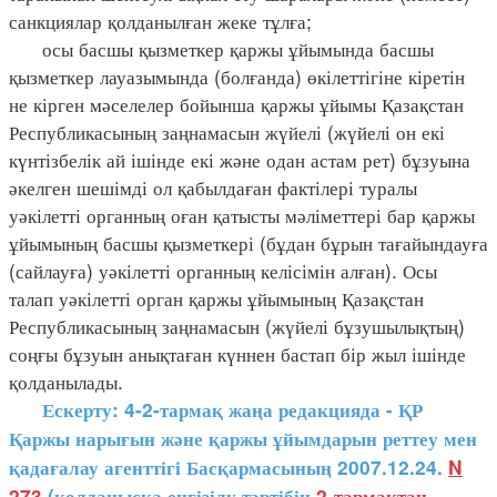
санкциялар қолданылған жеке тұлға;
осы басшы қызметкер қаржы ұйымында басшы
қызметкер лауазымында (болғанда) өкілеттігіне кіретін
не кірген мәселелер бойынша қаржы ұйымы Қазақстан
Республикасының заңнамасын жүйелі (жүйелі он екі
күнтізбелік ай ішінде екі және одан астам рет) бұзуына
әкелген шешімді ол қабылдаған фактілері туралы
уәкілетті органның оған қатысты мәліметтері бар қаржы
ұйымының басшы қызметкері (бұдан бұрын тағайындауға
(сайлауға) уәкілетті органның келісімін алған). Осы
талап уәкілетті орган қаржы ұйымының Қазақстан
Республикасының заңнамасын (жүйелі бұзушылықтың)
соңғы бұзуын анықтаған күннен бастап бір жыл ішінде
қолданылады.
Ескерту: 4-2-тармақ жаңа редакцияда - ҚР
Қаржы нарығын және қаржы ұйымдарын реттеу мен
қадағалау агенттігі Басқармасының 2007.12.24.
N
273
(қолданысқа енгізілу тәртібін
2-тармақтан