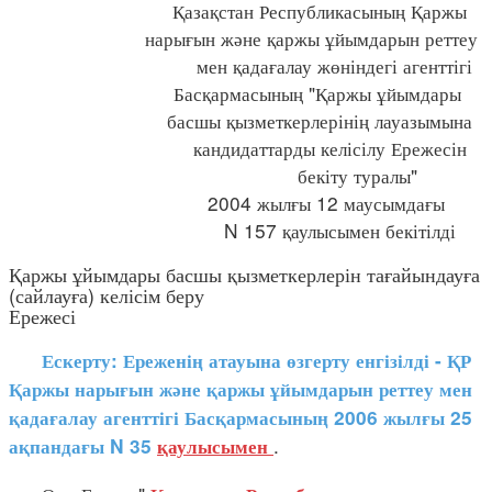
Қазақстан Республикасының Қаржы
нарығын және қаржы ұйымдарын реттеу
мен қадағалау жөніндегі агенттігі
Басқармасының "Қаржы ұйымдары
басшы қызметкерлерінің лауазымына
кандидаттарды келісілу Ережесін
бекіту туралы"
2004 жылғы 12 маусымдағы
N 157 қаулысымен бекітілді
Қаржы ұйымдары басшы қызметкерлерін тағайындауға
(сайлауға) келісім беру
Ережесі
Ескерту: Ереженің атауына өзгерту енгізілді - ҚР
Қаржы нарығын және қаржы ұйымдарын реттеу мен
қадағалау агенттігі Басқармасының 2006 жылғы 25
.
ақпандағы N 35
қаулысымен