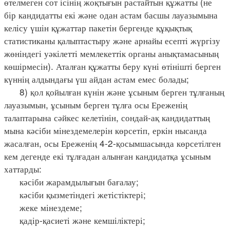
өтелмеген сот ісінің жоқтығын растайтын құжатты (не
бір кандидатты екі және одан астам басшы лауазымына
келісу үшін құжаттар пакетін бергенде құқықтық
статистиканы қалыптастыру және арнайы есепті жүргізу
жөніндегі уәкілетті мемлекеттік органы анықтамасының
көшірмесін). Аталған құжатты беру күні өтінішті берген
күннің алдындағы үш айдан астам емес болады;
8) қол қойылған күнін және ұсыным берген тұлғаның
лауазымын, ұсыным берген тұлға осы Ереженің
талаптарына сәйкес келетінін, сондай-ақ кандидаттың
мына кәсіби мінездемелерін көрсетіп, еркін нысанда
жасалған, осы Ереженің 4-2-қосымшасында көрсетілген
кем дегенде екі тұлғадан алынған кандидатқа ұсыным
хаттарды:
кәсіби жарамдылығын бағалау;
кәсіби қызметіндегі жетістіктері;
жеке мінездеме;
қадір-қасиеті және кемшіліктері;