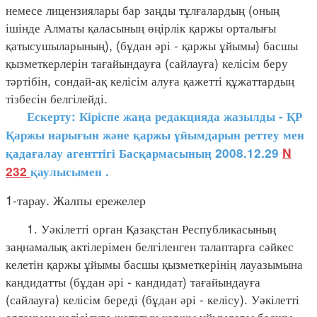
немесе лицензиялары бар заңды тұлғалардың (оның
ішінде Алматы қаласының өңірлік қаржы орталығы
қатысушыларының), (бұдан әрі - қаржы ұйымы) басшы
қызметкерлерін тағайындауға (сайлауға) келісім беру
тәртібін, сондай-ақ келісім алуға қажетті құжаттардың
тізбесін белгілейді.
Ескерту: Кіріспе жаңа редакцияда жазылды - ҚР
Қаржы нарығын және қаржы ұйымдарын реттеу мен
қадағалау агенттігі Басқармасының 2008.12.29
N
232
қаулысымен
.
1-тарау. Жалпы ережелер
1. Уәкілетті орган Қазақстан Республикасының
заңнамалық актілерімен белгіленген талаптарға сәйкес
келетін қаржы ұйымы басшы қызметкерінің лауазымына
кандидатты (бұдан әрі - кандидат) тағайындауға
(сайлауға) келісім береді (бұдан әрі - келісу). Уәкілетті
органмен келісілуге жататын қаржы ұйымдары басшы