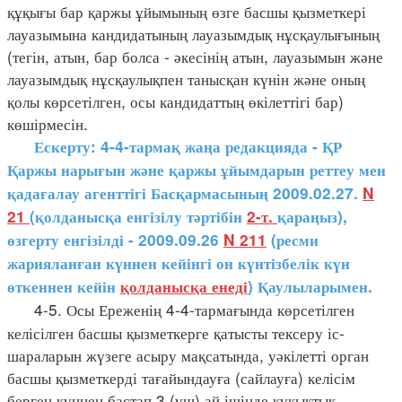
құқығы бар қаржы ұйымының өзге басшы қызметкері
лауазымына кандидатының лауазымдық нұсқаулығының
(тегін, атын, бар болса - әкесінің атын, лауазымын және
лауазымдық нұсқаулықпен танысқан күнін және оның
қолы көрсетілген, осы кандидаттың өкілеттігі бар)
көшірмесін.
Ескерту: 4-4-тармақ жаңа редакцияда - ҚР
Қаржы нарығын және қаржы ұйымдарын реттеу мен
қадағалау агенттігі Басқармасының 2009.02.27.
N
21
(қолданысқа енгізілу тәртібін
2-т.
қараңыз),
өзгерту енгізілді - 2009.09.26
N 211
(ресми
жарияланған күннен кейінгі он күнтізбелік күн
өткеннен кейін
қолданысқа енеді
) Қаулыларымен.
4-5. Осы Ереженің 4-4-тармағында көрсетілген
келісілген басшы қызметкерге қатысты тексеру іс-
шараларын жүзеге асыру мақсатында, уәкілетті орган
басшы қызметкерді тағайындауға (сайлауға) келісім
берген күннен бастап 3 (үш) ай ішінде құқықтық