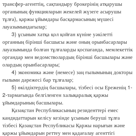
трансфер-агенттің, сақтандыру брокерінің атқарушы
органының функцияларын жекелей жүзеге асырушы
тұлға), қаржы ұйымдары басқармасының мүшесі
лауазымындағылар;
3) ұсыным хатқа қол қойған күніне уәкілетті
органның бірінші басшысы және оның орынбасарлары
лауазымында болған тұлғаларды қоспағанда, мемлекеттік
органдар мен ведомстволардың бірінші басшылары және
олардың орынбасарлары;
4) экономика және (немесе) заң ғылымының докторы
ғылыми дәрежесі бар тұлғалар;
5) өкілдіктердің басшылары, тізбесі осы Ереженің 1-
2-тармағында белгіленген халықаралық қаржы
ұйымдарының басшылары.
Қазақстан Республикасының резиденттері емес
кандидаттарын келісу кезінде ұсыным беруші тұлға
тізбесі Қазақстан Республикасы Қаржы нарығын және
қаржы ұйымдарын реттеу мен қадағалау агенттігі