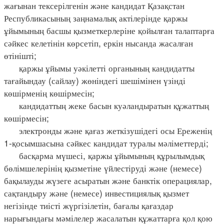
жағынан тексерілгенін және кандидат Қазақстан
Республикасының заңнамалық актілерінде қаржы
ұйымының басшы қызметкерлеріне қойылған талаптарға
сәйкес келетінін көрсетіп, еркін нысанда жасалған
өтінішті;
қаржы ұйымы уәкілетті органының кандидатты
тағайындау (сайлау) жөніндегі шешімінен үзінді
көшірменің көшірмесін;
кандидаттың жеке басын куәландыратын құжаттың
көшірмесін;
электронды және қағаз жеткізушідегі осы Ереженің
1-қосымшасына сәйкес кандидат туралы мәліметтерді;
басқарма мүшесі, қаржы ұйымының құрылымдық
бөлімшелерінің қызметіне үйлестіруді және (немесе)
бақылауды жүзеге асыратын және банктік операциялар,
сақтандыру және (немесе) инвестициялық қызмет
негізінде тиісті жүргізілетін, бағалы қағаздар
нарығындағы мәмілелер жасалатын құжаттарға қол қою