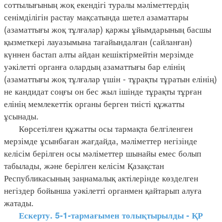
соттылығының жоқ екендігі туралы мәліметтердің
сенімділігін растау мақсатында шетел азаматтары
(азаматтығы жоқ тұлғалар) қаржы ұйымдарының басшы
қызметкері лауазымына тағайындалған (сайланған)
күннен бастап алты айдан кешіктірмейтін мерзімде
уәкілетті органға олардың азаматтығы бар елінің
(азаматтығы жоқ тұлғалар үшін - тұрақты тұратын елінің)
не кандидат соңғы он бес жыл ішінде тұрақты тұрған
елінің мемлекеттік органы берген тиісті құжатты
ұсынады.
Көрсетілген құжатты осы тармақта белгіленген
мерзімде ұсынбаған жағдайда, мәліметтер негізінде
келісім берілген осы мәліметтер шынайы емес болып
табылады, және берілген келісім Қазақстан
Республикасының заңнамалық актілерінде көзделген
негіздер бойынша уәкілетті органмен қайтарып алуға
жатады.
Ескерту. 5-1-тармағымен толықтырылды - ҚР