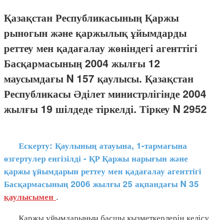
Қазақстан Республикасының Қаржы
рыногын және қаржылық ұйымдарды
реттеу мен қадағалау жөніндегі агенттігі
Басқармасының 2004 жылғы 12
маусымдағы N 157 қаулысы. Қазақстан
Республикасы Әділет министрлігінде 2004
жылғы 19 шілдеде тіркелді. Тіркеу N 2952
Ескерту: Қаулының атауына, 1-тармағына
өзгертулер енгізілді - ҚР Қаржы нарығын және
қаржы ұйымдарын реттеу мен қадағалау агенттігі
Басқармасының 2006 жылғы 25 ақпандағы N 35
.
қаулысымен
Қаржы ұйымдарының басшы қызметкерлерін келісу