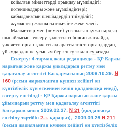
қойылған міндеттерді орындау мүмкіндігі;
потенциалдары және мүмкіндіктері;
қабылданатын шешімдердің тиімділігі;
жұмыстың жалпы нәтижесіне жеке үлесі.
Мәліметтер мен (немесе) ұсынылған құжаттардың
шынайлығын тексеру қажеттілігі болған жағдайда,
уәкілетті орган қажетті ақпаратты тиісті органдардан,
ұйымдардан не ұсыным берген тұлғадан сұратады.
Ескерту: 4-тармақ жаңа редакцияда - ҚР Қаржы
нарығын және қаржы ұйымдарын реттеу мен
қадағалау агенттігі Басқармасының 2008.10.29.
N
160
(ресми жарияланған күннен кейінгі он
күнтізбелік күн өткеннен кейін қолданысқа енеді),
өзгерту енгізілді - ҚР Қаржы нарығын және қаржы
ұйымдарын реттеу мен қадағалау агенттігі
Басқармасының 2009.02.27.
N 21
(қолданысқа
енгізілу тәртібін
2-т.
қараңыз), 2009.09.26
N 211
(ресми жарияланған күннен кейінгі он күнтізбелік