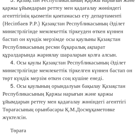
қаржы ұйымдарын реттеу мен қадағалау жөніндегі
агенттігінің қызметін қамтамасыз ету департаменті
(Несіпбаев Р.Р.) Қазақстан Республикасының Әділет
министрлігінде мемлекеттік тіркеуден өткен күннен
бастап он күндік мерзімде осы қаулыны Қазақстан
Республикасының ресми бұқаралық ақпарат
құралдарында жариялау шараларын қолға алсын.
4. Осы қаулы Қазақстан Республикасының Әділет
министрлігінде мемлекеттік тіркелген күннен бастап он
төрт күндік мерзім өткен соң күшіне енеді.
5. Осы қаулының орындалуын бақылау Қазақстан
Республикасының Қаржы нарығын және қаржы
ұйымдарын реттеу мен қадағалау жөніндегі агенттігі
Төрағасының орынбасары Қ.М.Досмұқаметовке
жүктелсін.
Төраға