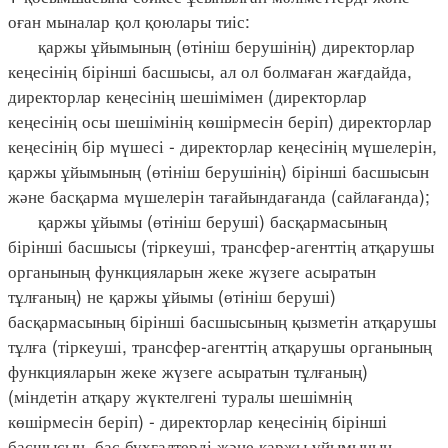
оған мыналар қол қоюлары тиіс:
қаржы ұйымының (өтініш берушінің) директорлар
кеңесінің бірінші басшысы, ал ол болмаған жағдайда,
директорлар кеңесінің шешімімен (директорлар
кеңесінің осы шешімінің көшірмесін беріп) директорлар
кеңесінің бір мүшесі - директорлар кеңесінің мүшелерін,
қаржы ұйымының (өтініш берушінің) бірінші басшысын
және басқарма мүшелерін тағайындағанда (сайлағанда);
қаржы ұйымы (өтініш беруші) басқармасының
бірінші басшысы (тіркеуші, трансфер-агенттің атқарушы
органының функцияларын жеке жүзеге асыратын
тұлғаның) не қаржы ұйымы (өтініш беруші)
басқармасының бірінші басшысының қызметін атқарушы
тұлға (тіркеуші, трансфер-агенттің атқарушы органының
функцияларын жеке жүзеге асыратын тұлғаның)
(міндетін атқару жүктелгені туралы шешімнің
көшірмесін беріп) - директорлар кеңесінің бірінші
басшысын, бас бухгалтерді және қаржы ұйымының