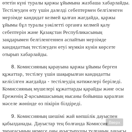
өтетін күні туралы қаржы ұйымына жазбаша хабарлайды.
Тестілеуден өту үшін дәлелді себептермен белгіленген
мерзімде кандидат келмей қалған жағдайда, қаржы
ұйымы бұл туралы уәкілетті органға келмей қалу
себептерін және Қазақстан Республикасының
заңдарымен белгіленгеннен аспайтын мерзімде
кандидаттың тестілеуден өтуі мүмкін күнін көрсете
отырып хабарлайды.
8. Комиссияның қарауына қаржы ұйымы берген
құжаттар, тестілеу үшін шақырылған кандидатты
келісілген жағдайда - тестілеудің нәтижелері беріледі.
Комиссияның мүшелері құжаттарды қарайды және осы
Ереженің 2-қосымшасының нысаны бойынша қаралған
мәселе жөнінде өз пікірін білдіреді.
9. Комиссияның шешімі жай көпшілік дауыспен
қабылданады. Дауыстар тең болғанда Комиссия
Вверх
төрағасының немесе оны ауыстырушы тұлғаның дауысы