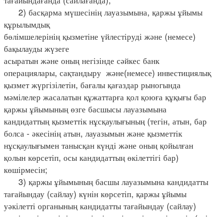
2) басқарма мүшесінің лауазымына, қаржы ұйымы
құрылымдық
бөлімшелерінің қызметіне үйлестіруді және (немесе)
бақылауды жүзеге
асыратын және оның негізінде сәйкес банк
операциялары, сақтандыру және(немесе) инвестициялық
қызмет жүргізілетін, бағалы қағаздар рыногында
мәмілелер жасалатын құжаттарға қол қоюға құқығы бар
қаржы ұйымының өзге басшысы лауазымына
кандидаттың қызметтік нұсқаулығының (тегін, атын, бар
болса - әкесінің атын, лауазымын және қызметтік
нұсқаулығымен танысқан күнді және оның қойылған
қолын көрсетіп, осы кандидаттың өкілеттігі бар)
көшірмесін;
3) қаржы ұйымының басшы лауазымына кандидатты
тағайындау (сайлау) күнін көрсетіп, қаржы ұйымы
уәкілетті органының кандидатты тағайындау (сайлау)