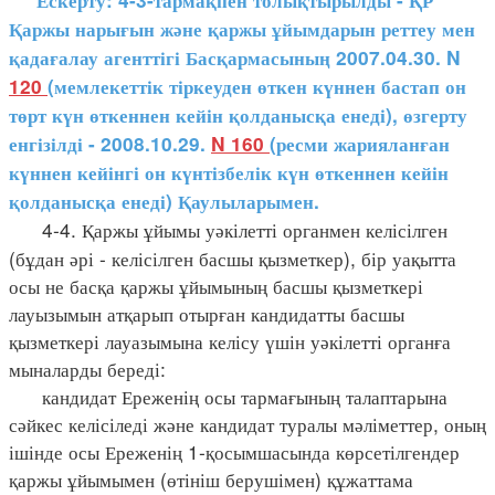
Ескерту: 4-3-тармақпен толықтырылды - ҚР
Қаржы нарығын және қаржы ұйымдарын реттеу мен
қадағалау агенттігі Басқармасының 2007.04.30. N
120
(мемлекеттік тіркеуден өткен күннен бастап он
төрт күн өткеннен кейін қолданысқа енеді), өзгерту
енгізілді - 2008.10.29.
N 160
(ресми жарияланған
күннен кейінгі он күнтізбелік күн өткеннен кейін
қолданысқа енеді) Қаулыларымен.
4-4. Қаржы ұйымы уәкілетті органмен келісілген
(бұдан әрі - келісілген басшы қызметкер), бір уақытта
осы не басқа қаржы ұйымының басшы қызметкері
лауызымын атқарып отырған кандидатты басшы
қызметкері лауазымына келісу үшін уәкілетті органға
мыналарды береді:
кандидат Ереженің осы тармағының талаптарына
сәйкес келісіледі және кандидат туралы мәліметтер, оның
ішінде осы Ереженің 1-қосымшасында көрсетілгендер
қаржы ұйымымен (өтініш берушімен) құжаттама