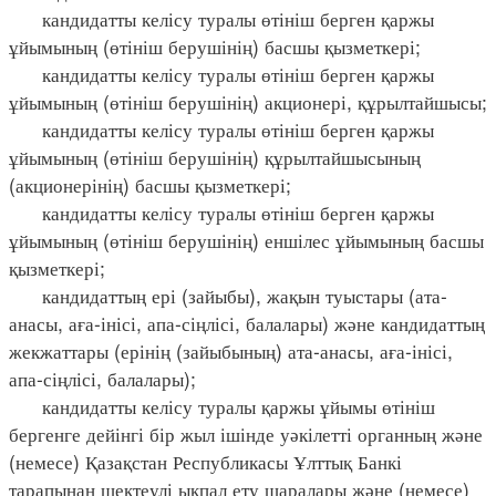
кандидатты келісу туралы өтініш берген қаржы
ұйымының (өтініш берушінің) басшы қызметкері;
кандидатты келісу туралы өтініш берген қаржы
ұйымының (өтініш берушінің) акционері, құрылтайшысы;
кандидатты келісу туралы өтініш берген қаржы
ұйымының (өтініш берушінің) құрылтайшысының
(акционерінің) басшы қызметкері;
кандидатты келісу туралы өтініш берген қаржы
ұйымының (өтініш берушінің) еншілес ұйымының басшы
қызметкері;
кандидаттың ері (зайыбы), жақын туыстары (ата-
анасы, аға-інісі, апа-сіңлісі, балалары) және кандидаттың
жекжаттары (ерінің (зайыбының) ата-анасы, аға-інісі,
апа-сіңлісі, балалары);
кандидатты келісу туралы қаржы ұйымы өтініш
бергенге дейінгі бір жыл ішінде уәкілетті органның және
(немесе) Қазақстан Республикасы Ұлттық Банкі
тарапынан шектеулі ықпал ету шаралары және (немесе)