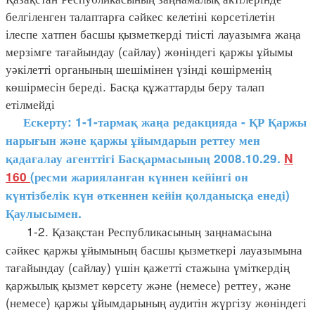
белгіленген талаптарға сәйкес келетіні көрсетілетін
ілеспе хатпен басшы қызметкерді тиісті лауазымға жаңа
мерзімге тағайындау (сайлау) жөніндегі қаржы ұйымы
уәкілетті органының шешімінен үзінді көшірменің
көшірмесін береді. Басқа құжаттарды беру талап
етілмейді
Ескерту: 1-1-тармақ жаңа редакцияда - ҚР Қаржы
нарығын және қаржы ұйымдарын реттеу мен
қадағалау агенттігі Басқармасының 2008.10.29.
N
160
(ресми жарияланған күннен кейінгі он
күнтізбелік күн өткеннен кейін қолданысқа
енеді)
Қаулысымен.
1-2. Қазақстан Республикасының заңнамасына
сәйкес қаржы ұйымының басшы қызметкері лауазымына
тағайындау (сайлау) үшін қажетті стажына үміткердің
қаржылық қызмет көрсету және (немесе) реттеу, және
(немесе) қаржы ұйымдарының аудитін жүргізу жөніндегі