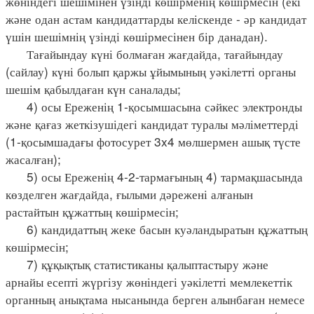
жөніндегі шешімінен үзінді көшірменің көшірмесін (екі
және одан астам кандидаттарды келіскенде - әр кандидат
үшін шешімнің үзінді көшірмесінен бір данадан).
Тағайындау күні болмаған жағдайда, тағайындау
(сайлау) күні болып қаржы ұйымының уәкілетті органы
шешім қабылдаған күн саналады;
4) осы Ереженің 1-қосымшасына сәйкес электронды
және қағаз жеткізушідегі кандидат туралы мәліметтерді
(1-қосымшадағы фотосурет 3x4 мөлшермен ашық түсте
жасалған);
5) осы Ереженің 4-2-тармағының 4) тармақшасында
көзделген жағдайда, ғылыми дәрежені алғанын
растайтын құжаттың көшірмесін;
6) кандидаттың жеке басын куәландыратын құжаттың
көшірмесін;
7) құқықтық статистиканы қалыптастыру және
арнайы есепті жүргізу жөніндегі уәкілетті мемлекеттік
органның анықтама нысанында берген алынбаған немесе