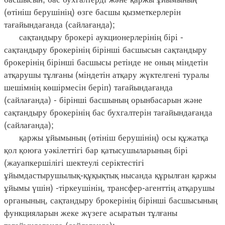
(өтініш берушінің) өзге басшы қызметкерлерін
тағайындағанда (сайлағанда);
сақтандыру брокері аукционерлерінің бірі -
сақтандыру брокерінің бірінші басшысын сақтандыру
брокерінің бірінші басшысы ретінде не оның міндетін
атқарушы тұлғаны (міндетін атқару жүктелгені туралы
шешімнің көшірмесін беріп) тағайындағанда
(сайлағанда) - бірінші басшының орынбасарын және
сақтандыру брокерінің бас бухгалтерін тағайындағанда
(сайлағанда);
қаржы ұйымының (өтініш берушінің) осы құжатқа
қол қоюға уәкілеттігі бар қатысушыларының бірі
(жауапкершілігі шектеулі серіктестігі
ұйымдастырушылық-құқықтық нысанда құрылған қаржы
ұйымы үшін) -тіркеушінің, трансфер-агенттің атқарушы
органының, сақтандыру брокерінің бірінші басшысының
функцияларын жеке жүзеге асыратын тұлғаны
тағайындағанда (сайлағанда);