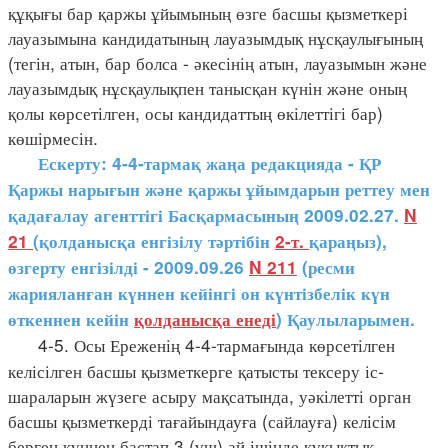
құқығы бар қаржы ұйымының өзге басшы қызметкері
лауазымына кандидатының лауазымдық нұсқаулығының
(тегін, атын, бар болса - әкесінің атын, лауазымын және
лауазымдық нұсқаулықпен танысқан күнін және оның
қолы көрсетілген, осы кандидаттың өкілеттігі бар)
көшірмесін.
Ескерту: 4-4-тармақ жаңа редакцияда - ҚР
Қаржы нарығын және қаржы ұйымдарын реттеу мен
қадағалау агенттігі Басқармасының 2009.02.27.
N
21
(қолданысқа енгізілу тәртібін
2-т.
қараңыз),
өзгерту енгізілді - 2009.09.26
N 211
(ресми
жарияланған күннен кейінгі он күнтізбелік күн
өткеннен кейін
қолданысқа енеді
) Қаулыларымен.
4-5. Осы Ереженің 4-4-тармағында көрсетілген
келісілген басшы қызметкерге қатысты тексеру іс-
шараларын жүзеге асыру мақсатында, уәкілетті орган
басшы қызметкерді тағайындауға (сайлауға) келісім
берген күннен бастап 3 (үш) ай ішінде құқықтық