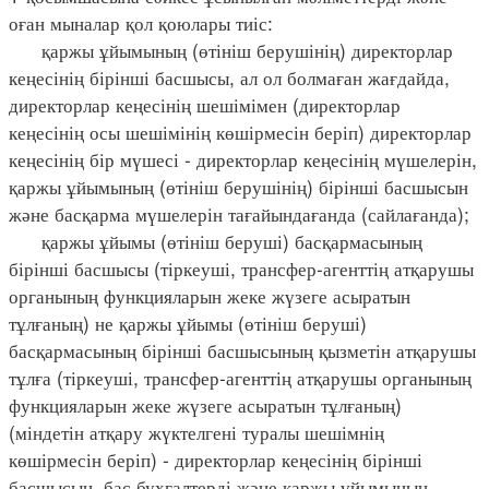
оған мыналар қол қоюлары тиіс:
қаржы ұйымының (өтініш берушінің) директорлар
кеңесінің бірінші басшысы, ал ол болмаған жағдайда,
директорлар кеңесінің шешімімен (директорлар
кеңесінің осы шешімінің көшірмесін беріп) директорлар
кеңесінің бір мүшесі - директорлар кеңесінің мүшелерін,
қаржы ұйымының (өтініш берушінің) бірінші басшысын
және басқарма мүшелерін тағайындағанда (сайлағанда);
қаржы ұйымы (өтініш беруші) басқармасының
бірінші басшысы (тіркеуші, трансфер-агенттің атқарушы
органының функцияларын жеке жүзеге асыратын
тұлғаның) не қаржы ұйымы (өтініш беруші)
басқармасының бірінші басшысының қызметін атқарушы
тұлға (тіркеуші, трансфер-агенттің атқарушы органының
функцияларын жеке жүзеге асыратын тұлғаның)
(міндетін атқару жүктелгені туралы шешімнің
көшірмесін беріп) - директорлар кеңесінің бірінші
басшысын, бас бухгалтерді және қаржы ұйымының