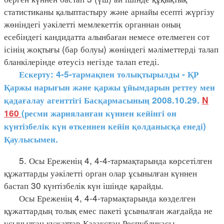
статистиканы қалыптастыру және арнайы есепті жүргізу
жөніндегі уәкілетті мемлекеттік органнан оның
есебіндегі кандидатта алынбаған немесе өтелмеген сот
ісінің жоқтығы (бар болуы) жөніндегі мәліметтерді талап
бланкілерінде өтеусіз негізде талап етеді.
Ескерту: 4-5-тармақпен толықтырылды - ҚР
Қаржы нарығын және қаржы ұйымдарын реттеу мен
қадағалау агенттігі Басқармасының 2008.10.29.
N
160
(ресми жарияланған күннен кейінгі он
күнтізбелік күн өткеннен кейін қолданысқа енеді)
Қаулысымен.
5. Осы Ереженің 4, 4-4-тармақтарында көрсетілген
құжаттарды уәкілетті орган олар ұсынылған күннен
бастап 30 күнтізбелік күн ішінде қарайды.
Осы Ереженің 4, 4-4-тармақтарында көзделген
құжаттардың толық емес пакеті ұсынылған жағдайда не
ұсынылған құжаттар Қазақстан Республикасы