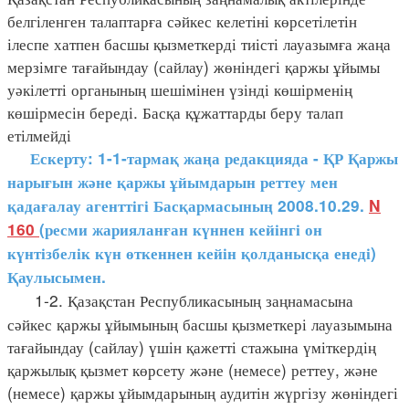
белгіленген талаптарға сәйкес келетіні көрсетілетін
ілеспе хатпен басшы қызметкерді тиісті лауазымға жаңа
мерзімге тағайындау (сайлау) жөніндегі қаржы ұйымы
уәкілетті органының шешімінен үзінді көшірменің
көшірмесін береді. Басқа құжаттарды беру талап
етілмейді
Ескерту: 1-1-тармақ жаңа редакцияда - ҚР Қаржы
нарығын және қаржы ұйымдарын реттеу мен
қадағалау агенттігі Басқармасының 2008.10.29.
N
160
(ресми жарияланған күннен кейінгі он
күнтізбелік күн өткеннен кейін қолданысқа
енеді)
Қаулысымен.
1-2. Қазақстан Республикасының заңнамасына
сәйкес қаржы ұйымының басшы қызметкері лауазымына
тағайындау (сайлау) үшін қажетті стажына үміткердің
қаржылық қызмет көрсету және (немесе) реттеу, және
(немесе) қаржы ұйымдарының аудитін жүргізу жөніндегі