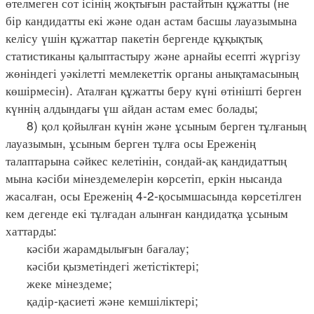
өтелмеген сот ісінің жоқтығын растайтын құжатты (не
бір кандидатты екі және одан астам басшы лауазымына
келісу үшін құжаттар пакетін бергенде құқықтық
статистиканы қалыптастыру және арнайы есепті жүргізу
жөніндегі уәкілетті мемлекеттік органы анықтамасының
көшірмесін). Аталған құжатты беру күні өтінішті берген
күннің алдындағы үш айдан астам емес болады;
8) қол қойылған күнін және ұсыным берген тұлғаның
лауазымын, ұсыным берген тұлға осы Ереженің
талаптарына сәйкес келетінін, сондай-ақ кандидаттың
мына кәсіби мінездемелерін көрсетіп, еркін нысанда
жасалған, осы Ереженің 4-2-қосымшасында көрсетілген
кем дегенде екі тұлғадан алынған кандидатқа ұсыным
хаттарды:
кәсіби жарамдылығын бағалау;
кәсіби қызметіндегі жетістіктері;
жеке мінездеме;
қадір-қасиеті және кемшіліктері;