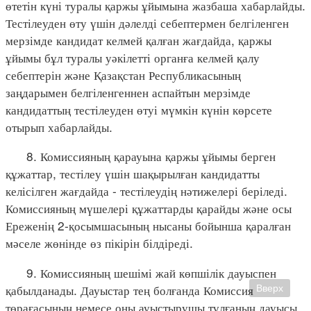
өтетін күні туралы қаржы ұйымына жазбаша хабарлайды.
Тестілеуден өту үшін дәлелді себептермен белгіленген
мерзімде кандидат келмей қалған жағдайда, қаржы
ұйымы бұл туралы уәкілетті органға келмей қалу
себептерін және Қазақстан Республикасының
заңдарымен белгіленгеннен аспайтын мерзімде
кандидаттың тестілеуден өтуі мүмкін күнін көрсете
отырып хабарлайды.
8. Комиссияның қарауына қаржы ұйымы берген
құжаттар, тестілеу үшін шақырылған кандидатты
келісілген жағдайда - тестілеудің нәтижелері беріледі.
Комиссияның мүшелері құжаттарды қарайды және осы
Ереженің 2-қосымшасының нысаны бойынша қаралған
мәселе жөнінде өз пікірін білдіреді.
9. Комиссияның шешімі жай көпшілік дауыспен
қабылданады. Дауыстар тең болғанда Комиссия
Вверх
төрағасының немесе оны ауыстырушы тұлғаның дауысы