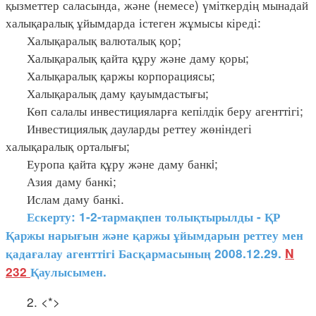
қызметтер саласында, және (немесе) үміткердің мынадай
халықаралық ұйымдарда істеген жұмысы кіреді:
Халықаралық валюталық қор;
Халықаралық қайта құру және даму қоры;
Халықаралық қаржы корпорациясы;
Халықаралық даму қауымдастығы;
Көп салалы инвестицияларға кепілдік беру агенттігі;
Инвестициялық дауларды реттеу жөніндегі
халықаралық орталығы;
Еуропа қайта құру және даму банкi;
Азия даму банкі;
Ислам даму банкі.
Ескерту: 1-2-тармақпен толықтырылды - ҚР
Қаржы нарығын және қаржы ұйымдарын реттеу мен
қадағалау агенттігі Басқармасының 2008.12.29.
N
232
Қаулысымен.
2. <*>