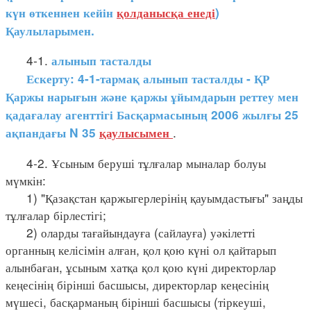
күн өткеннен кейін
қолданысқа енеді
)
Қаулыларымен.
4-1.
алынып тасталды
Ескерту: 4-1-тармақ алынып тасталды - ҚР
Қаржы нарығын және қаржы ұйымдарын реттеу мен
қадағалау агенттігі Басқармасының 2006 жылғы 25
.
ақпандағы N 35
қаулысымен
4-2. Ұсыным беруші тұлғалар мыналар болуы
мүмкін:
1) "Қазақстан қаржыгерлерінің қауымдастығы" заңды
тұлғалар бірлестігі;
2) оларды тағайындауға (сайлауға) уәкілетті
органның келісімін алған, қол қою күні ол қайтарып
алынбаған, ұсыным хатқа қол қою күні директорлар
кеңесінің бірінші басшысы, директорлар кеңесінің
мүшесі, басқарманың бірінші басшысы (тіркеуші,