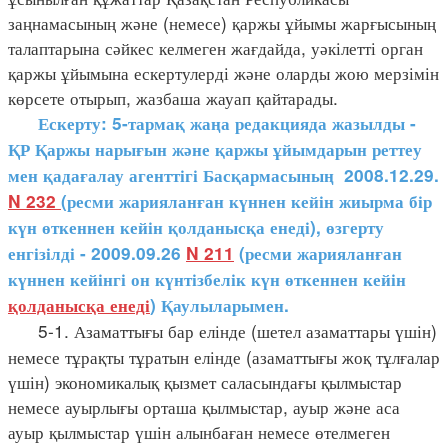
заңнамасының және (немесе) қаржы ұйымы жарғысының
талаптарына сәйкес келмеген жағдайда, уәкілетті орган
қаржы ұйымына ескертулерді және оларды жою мерзімін
көрсете отырып, жазбаша жауап қайтарады.
Ескерту: 5-тармақ жаңа редакцияда жазылды -
ҚР Қаржы нарығын және қаржы ұйымдарын реттеу
мен қадағалау агенттігі Басқармасының 2008.12.29.
N 232
(ресми жарияланған күннен кейін жиырма бір
күн өткеннен кейін қолданысқа енеді), өзгерту
енгізілді - 2009.09.26
N 211
(ресми жарияланған
күннен кейінгі он күнтізбелік күн өткеннен кейін
қолданысқа енеді
) Қаулыларымен.
5-1. Азаматтығы бар елінде (шетел азаматтары үшін)
немесе тұрақты тұратын елінде (азаматтығы жоқ тұлғалар
үшін) экономикалық қызмет саласындағы қылмыстар
немесе ауырлығы орташа қылмыстар, ауыр және аса
ауыр қылмыстар үшін алынбаған немесе өтелмеген