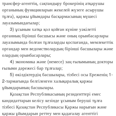
трансфер-агенттің, сақтандыру брокерінің атқарушы
органының функцияларын жекелей жүзеге асырушы
тұлға), қаржы ұйымдары басқармасының мүшесі
лауазымындағылар;
3) ұсыным хатқа қол қойған күніне уәкілетті
органның бірінші басшысы және оның орынбасарлары
лауазымында болған тұлғаларды қоспағанда, мемлекеттік
органдар мен ведомстволардың бірінші басшылары және
олардың орынбасарлары;
4) экономика және (немесе) заң ғылымының докторы
ғылыми дәрежесі бар тұлғалар;
5) өкілдіктердің басшылары, тізбесі осы Ереженің 1-
2-тармағында белгіленген халықаралық қаржы
ұйымдарының басшылары.
Қазақстан Республикасының резиденттері емес
кандидаттарын келісу кезінде ұсыным беруші тұлға
тізбесі Қазақстан Республикасы Қаржы нарығын және
қаржы ұйымдарын реттеу мен қадағалау агенттігі