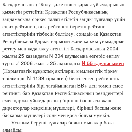
Басқармасының "Болу қажеттілігі қаржы ұйымдарының
қызметін реттейтін Қазақстан Республикасының
заңнамасына сәйкес талап етілетін заңды тұлғалар үшін
ең аз рейтингті, осы рейтингті беретін рейтинг
агенттіктерінің тізбесін белгілеу, сондай-ақ Қазақстан
Республикасы Қаржы нарығын және қаржы ұйымдарын
реттеу мен қадағалау агенттігі Басқармасының 2004
жылғы 25 қазандағы N 304 қаулысына өзгеріс енгізу
туралы" 2006 жылғы 25 ақпандағы
N 55 қаулысымен
(Нормативтік құқықтық актілерді мемлекеттік тіркеу
тізілімінде N 4139 тіркелген) белгіленген рейтингтік
агенттіктерінің бірі тағайындаған BB+-ден төмен емес
рейтингі бар Қазақстан Республикасының резиденттері
емес қаржы ұйымдарының бірінші басшысы және
директорлар кеңесінің мүшелері, бірінші басшы және
басқарма мүшелері сонымен қоса болуы мүмкін.
Ұсыным беруші тұлғалар болып мыналар бола
алмайды: