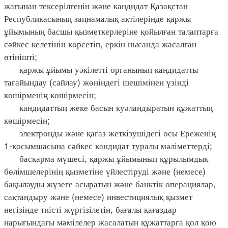
жағынан тексерілгенін және кандидат Қазақстан
Республикасының заңнамалық актілерінде қаржы
ұйымының басшы қызметкерлеріне қойылған талаптарға
сәйкес келетінін көрсетіп, еркін нысанда жасалған
өтінішті;
қаржы ұйымы уәкілетті органының кандидатты
тағайындау (сайлау) жөніндегі шешімінен үзінді
көшірменің көшірмесін;
кандидаттың жеке басын куәландыратын құжаттың
көшірмесін;
электронды және қағаз жеткізушідегі осы Ереженің
1-қосымшасына сәйкес кандидат туралы мәліметтерді;
басқарма мүшесі, қаржы ұйымының құрылымдық
бөлімшелерінің қызметіне үйлестіруді және (немесе)
бақылауды жүзеге асыратын және банктік операциялар,
сақтандыру және (немесе) инвестициялық қызмет
негізінде тиісті жүргізілетін, бағалы қағаздар
нарығындағы мәмілелер жасалатын құжаттарға қол қою