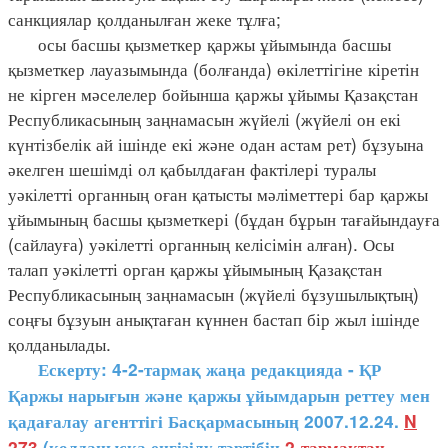
санкциялар қолданылған жеке тұлға;
осы басшы қызметкер қаржы ұйымында басшы
қызметкер лауазымында (болғанда) өкілеттігіне кіретін
не кірген мәселелер бойынша қаржы ұйымы Қазақстан
Республикасының заңнамасын жүйелі (жүйелі он екі
күнтізбелік ай ішінде екі және одан астам рет) бұзуына
әкелген шешімді ол қабылдаған фактілері туралы
уәкілетті органның оған қатысты мәліметтері бар қаржы
ұйымының басшы қызметкері (бұдан бұрын тағайындауға
(сайлауға) уәкілетті органның келісімін алған). Осы
талап уәкілетті орган қаржы ұйымының Қазақстан
Республикасының заңнамасын (жүйелі бұзушылықтың)
соңғы бұзуын анықтаған күннен бастап бір жыл ішінде
қолданылады.
Ескерту: 4-2-тармақ жаңа редакцияда - ҚР
Қаржы нарығын және қаржы ұйымдарын реттеу мен
қадағалау агенттігі Басқармасының 2007.12.24.
N
273
(қолданысқа енгізілу тәртібін
2-тармақтан