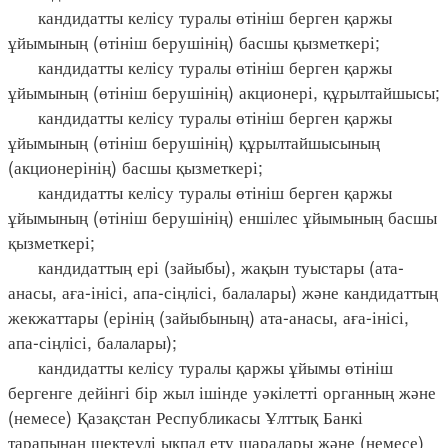
кандидатты келісу туралы өтініш берген қаржы
ұйымының (өтініш берушінің) басшы қызметкері;
кандидатты келісу туралы өтініш берген қаржы
ұйымының (өтініш берушінің) акционері, құрылтайшысы;
кандидатты келісу туралы өтініш берген қаржы
ұйымының (өтініш берушінің) құрылтайшысының
(акционерінің) басшы қызметкері;
кандидатты келісу туралы өтініш берген қаржы
ұйымының (өтініш берушінің) еншілес ұйымының басшы
қызметкері;
кандидаттың ері (зайыбы), жақын туыстары (ата-
анасы, аға-інісі, апа-сіңлісі, балалары) және кандидаттың
жекжаттары (ерінің (зайыбының) ата-анасы, аға-інісі,
апа-сіңлісі, балалары);
кандидатты келісу туралы қаржы ұйымы өтініш
бергенге дейінгі бір жыл ішінде уәкілетті органның және
(немесе) Қазақстан Республикасы Ұлттық Банкі
тарапынан шектеулі ықпал ету шаралары және (немесе)