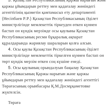
қаржы ұйымдарын реттеу мен қадағалау жөніндегі
агенттігінің қызметін қамтамасыз ету департаменті
(Несіпбаев Р.Р.) Қазақстан Республикасының Әділет
министрлігінде мемлекеттік тіркеуден өткен күннен
бастап он күндік мерзімде осы қаулыны Қазақстан
Республикасының ресми бұқаралық ақпарат
құралдарында жариялау шараларын қолға алсын.
4. Осы қаулы Қазақстан Республикасының Әділет
министрлігінде мемлекеттік тіркелген күннен бастап он
төрт күндік мерзім өткен соң күшіне енеді.
5. Осы қаулының орындалуын бақылау Қазақстан
Республикасының Қаржы нарығын және қаржы
ұйымдарын реттеу мен қадағалау жөніндегі агенттігі
Төрағасының орынбасары Қ.М.Досмұқаметовке
жүктелсін.
Төраға