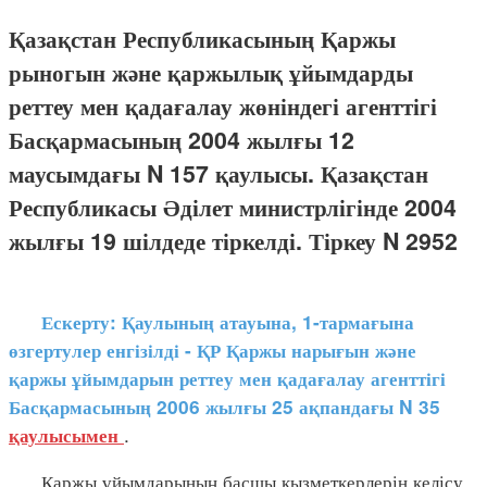
Қазақстан Республикасының Қаржы
рыногын және қаржылық ұйымдарды
реттеу мен қадағалау жөніндегі агенттігі
Басқармасының 2004 жылғы 12
маусымдағы N 157 қаулысы. Қазақстан
Республикасы Әділет министрлігінде 2004
жылғы 19 шілдеде тіркелді. Тіркеу N 2952
Ескерту: Қаулының атауына, 1-тармағына
өзгертулер енгізілді - ҚР Қаржы нарығын және
қаржы ұйымдарын реттеу мен қадағалау агенттігі
Басқармасының 2006 жылғы 25 ақпандағы N 35
.
қаулысымен
Қаржы ұйымдарының басшы қызметкерлерін келісу