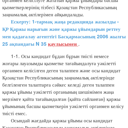
қызметкерлерінің тізбесі Қазақстан Республикасының
заңнамалық актілерімен айқындалады.
Ескерту: 1-тармақ жаңа редакцияда жазылды -
ҚР Қаржы нарығын және қаржы ұйымдарын реттеу
мен қадағалау агенттігі Басқармасының 2006 жылғы
.
25 ақпандағы N 35
қаулысымен
1-1. Осы кандидат бұдан бұрын тиісті немесе
жоғары лауазымды қызметке тағайындалуға уәкілетті
органмен келісілген деген талаппен және осы кандидат
Қазақстан Республикасының заңнамалық актілерінде
белгіленген талаптарға сәйкес келеді деген талаппен
қаржы ұйымы уәкілетті органының шешімімен жаңа
мерзімге қайта тағайындалған (қайта сайланған) қаржы
ұйымының басшы қызметкерін уәкілетті органмен келісу
тиісті емес.
Осындай жағдайда қаржы ұйымы осы кандидат
Қазақстан Республикасының заңнамалық актілерінде