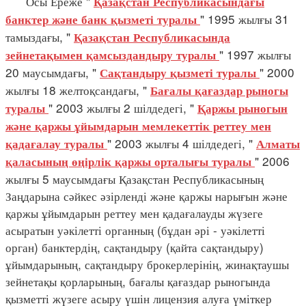
Осы Ереже "
Қазақстан Республикасындағы
" 1995 жылғы 31
банктер және банк қызметі туралы
тамыздағы, "
Қазақстан Республикасында
" 1997 жылғы
зейнетақымен қамсыздандыру туралы
20 маусымдағы, "
" 2000
Сақтандыру қызметі туралы
жылғы 18 желтоқсандағы, "
Бағалы қағаздар рыногы
" 2003 жылғы 2 шілдедегі, "
туралы
Қаржы рыногын
және қаржы ұйымдарын мемлекеттік реттеу мен
" 2003 жылғы 4 шілдедегі, "
қадағалау туралы
Алматы
" 2006
қаласының өңірлік қаржы орталығы туралы
жылғы 5 маусымдағы Қазақстан Республикасының
Заңдарына сәйкес әзірленді және қаржы нарығын және
қаржы ұйымдарын реттеу мен қадағалауды жүзеге
асыратын уәкілетті органның (бұдан әрі - уәкілетті
орган) банктердің, сақтандыру (қайта сақтандыру)
ұйымдарының, сақтандыру брокерлерінің, жинақтаушы
зейнетақы қорларының, бағалы қағаздар рыногында
қызметті жүзеге асыру үшін лицензия алуға үміткер