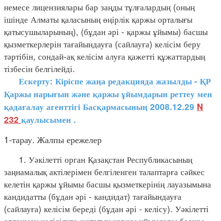
немесе лицензиялары бар заңды тұлғалардың (оның
ішінде Алматы қаласының өңірлік қаржы орталығы
қатысушыларының), (бұдан әрі - қаржы ұйымы) басшы
қызметкерлерін тағайындауға (сайлауға) келісім беру
тәртібін, сондай-ақ келісім алуға қажетті құжаттардың
тізбесін белгілейді.
Ескерту: Кіріспе жаңа редакцияда жазылды - ҚР
Қаржы нарығын және қаржы ұйымдарын реттеу мен
қадағалау агенттігі Басқармасының 2008.12.29
N
232
қаулысымен
.
1-тарау. Жалпы ережелер
1. Уәкілетті орган Қазақстан Республикасының
заңнамалық актілерімен белгіленген талаптарға сәйкес
келетін қаржы ұйымы басшы қызметкерінің лауазымына
кандидатты (бұдан әрі - кандидат) тағайындауға
(сайлауға) келісім береді (бұдан әрі - келісу). Уәкілетті
органмен келісілуге жататын қаржы ұйымдары басшы