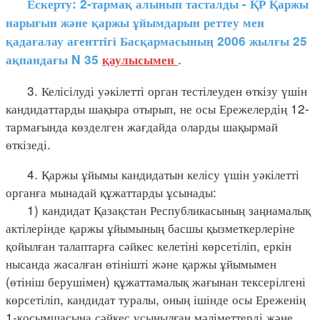
Ескерту: 2-тармақ алынып тасталды - ҚР Қаржы
нарығын және қаржы ұйымдарын реттеу мен
қадағалау агенттігі Басқармасының 2006 жылғы 25
.
ақпандағы N 35
қаулысымен
3. Келісілуді уәкілетті орган тестілеуден өткізу үшін
кандидаттарды шақыра отырып, не осы Ережелердің 12-
тармағында көзделген жағдайда оларды шақырмай
өткізеді.
4. Қаржы ұйымы кандидатын келісу үшін уәкілетті
органға мынадай құжаттарды ұсынады:
1) кандидат Қазақстан Республикасының заңнамалық
актілерінде қаржы ұйымының басшы қызметкерлеріне
қойылған талаптарға сәйкес келетіні көрсетіліп, еркін
нысанда жасалған өтінішті және қаржы ұйымымен
(өтініш берушімен) құжаттамалық жағынан тексерілгені
көрсетіліп, кандидат туралы, оның ішінде осы Ереженің
1-қосымшасына сәйкес ұсынылған мәліметтерді және