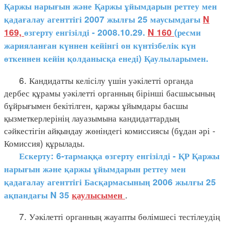
Қаржы нарығын және Қаржы ұйымдарын реттеу мен
қадағалау агенттігі 2007 жылғы 25 маусымдағы
N
169,
өзгерту енгізілді - 2008.10.29.
N 160
(ресми
жарияланған күннен кейінгі он күнтізбелік күн
өткеннен кейін қолданысқа енеді) Қаулыларымен.
6. Кандидатты келісілу үшін уәкілетті органда
дербес құрамы уәкілетті органның бірінші басшысының
бұйрығымен бекітілген, қаржы ұйымдары басшы
қызметкерлерінің лауазымына кандидаттардың
сәйкестігін айқындау жөніндегі комиссиясы (бұдан әрі -
Комиссия) құрылады.
Ескерту: 6-тармаққа өзгерту енгізілді - ҚР Қаржы
нарығын және қаржы ұйымдарын реттеу мен
қадағалау агенттігі Басқармасының 2006 жылғы 25
.
ақпандағы N 35
қаулысымен
7. Уәкілетті органның жауапты бөлімшесі тестілеудің