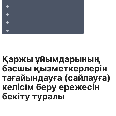
Қаржы ұйымдарының
басшы қызметкерлерін
тағайындауға (сайлауға)
келісім беру ережесін
бекіту туралы