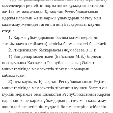
мәселелерін реттейтін нормативтік құқықтық актілерді
жетілдіру мақсатында Қазақстан Республикасының
Қаржы нарығын және қаржы ұйымдарын реттеу мен
қадағалау жөніндегі агенттігінің Басқармасы
қаулы
:
етеді
1. Қаржы ұйымдарының басшы қызметкерлерін
тағайындауға (сайлауға) келісім беру ережесі бекітілсін.
2. Лицензиялау басқармасы (Жұмабаева З.С.):
1) Заң департаментімен (Байсынов М.Б.) бірлесіп,
осы қаулыны Қазақстан Республикасының Әділет
министрлігінде мемлекеттік тіркеу шараларын
қабылдасын;
2) осы қаулыны Қазақстан Республикасының Әділет
министрлігінде мемлекеттік тіркелген күннен бастап он
күндік мерзімде оны Қазақстан Республикасының Қаржы
нарығын және қаржы ұйымдарын реттеу мен қадағалау
жөніндегі агенттігінің мүдделі бөлімшелеріне жіберсін.
3. Қазақстан Республикасының Қаржы нарығын және