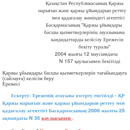
Қазақстан Республикасының Қаржы
нарығын және қаржы ұйымдарын реттеу
мен қадағалау жөніндегі агенттігі
Басқармасының "Қаржы ұйымдары
басшы қызметкерлерінің лауазымына
кандидаттарды келісілу Ережесін
бекіту туралы"
2004 жылғы 12 маусымдағы
N 157 қаулысымен бекітілді
Қаржы ұйымдары басшы қызметкерлерін тағайындауға
(сайлауға) келісім беру
Ережесі
Ескерту: Ереженің атауына өзгерту енгізілді - ҚР
Қаржы нарығын және қаржы ұйымдарын реттеу мен
қадағалау агенттігі Басқармасының 2006 жылғы 25
.
ақпандағы N 35
қаулысымен