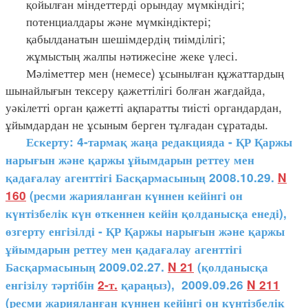
қойылған міндеттерді орындау мүмкіндігі;
потенциалдары және мүмкіндіктері;
қабылданатын шешімдердің тиімділігі;
жұмыстың жалпы нәтижесіне жеке үлесі.
Мәліметтер мен (немесе) ұсынылған құжаттардың
шынайлығын тексеру қажеттілігі болған жағдайда,
уәкілетті орган қажетті ақпаратты тиісті органдардан,
ұйымдардан не ұсыным берген тұлғадан сұратады.
Ескерту: 4-тармақ жаңа редакцияда - ҚР Қаржы
нарығын және қаржы ұйымдарын реттеу мен
қадағалау агенттігі Басқармасының 2008.10.29.
N
160
(ресми жарияланған күннен кейінгі он
күнтізбелік күн өткеннен кейін қолданысқа енеді),
өзгерту енгізілді - ҚР Қаржы нарығын және қаржы
ұйымдарын реттеу мен қадағалау агенттігі
Басқармасының 2009.02.27.
N 21
(қолданысқа
енгізілу тәртібін
2-т.
қараңыз), 2009.09.26
N 211
(ресми жарияланған күннен кейінгі он күнтізбелік