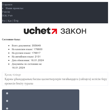
О проекте
Наши проекты:
Учёт.kz
ПОБ.Учёт
Рус
|
Қаз
|
Eng
Состояние базы:
Всего документов:
355649
На казахском языке:
176600
На русском языке:
176917
На английском языке:
2131
Дата обновления:
16.01.2024
Документы по состоянию на:
16.01.2024
Қазақ тілінде
Қаржы ұйымдарының басшы қызметкерлерін тағайындауға (сайлауға) келісім беру
ережесін бекіту туралы