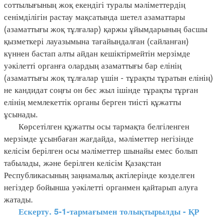
соттылығының жоқ екендігі туралы мәліметтердің
сенімділігін растау мақсатында шетел азаматтары
(азаматтығы жоқ тұлғалар) қаржы ұйымдарының басшы
қызметкері лауазымына тағайындалған (сайланған)
күннен бастап алты айдан кешіктірмейтін мерзімде
уәкілетті органға олардың азаматтығы бар елінің
(азаматтығы жоқ тұлғалар үшін - тұрақты тұратын елінің)
не кандидат соңғы он бес жыл ішінде тұрақты тұрған
елінің мемлекеттік органы берген тиісті құжатты
ұсынады.
Көрсетілген құжатты осы тармақта белгіленген
мерзімде ұсынбаған жағдайда, мәліметтер негізінде
келісім берілген осы мәліметтер шынайы емес болып
табылады, және берілген келісім Қазақстан
Республикасының заңнамалық актілерінде көзделген
негіздер бойынша уәкілетті органмен қайтарып алуға
жатады.
Ескерту. 5-1-тармағымен толықтырылды - ҚР