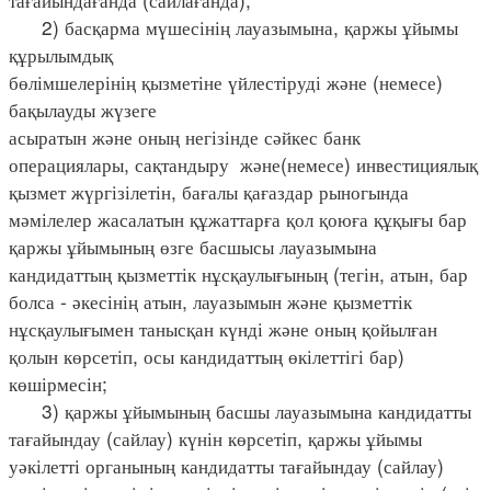
2) басқарма мүшесінің лауазымына, қаржы ұйымы
құрылымдық
бөлімшелерінің қызметіне үйлестіруді және (немесе)
бақылауды жүзеге
асыратын және оның негізінде сәйкес банк
операциялары, сақтандыру және(немесе) инвестициялық
қызмет жүргізілетін, бағалы қағаздар рыногында
мәмілелер жасалатын құжаттарға қол қоюға құқығы бар
қаржы ұйымының өзге басшысы лауазымына
кандидаттың қызметтік нұсқаулығының (тегін, атын, бар
болса - әкесінің атын, лауазымын және қызметтік
нұсқаулығымен танысқан күнді және оның қойылған
қолын көрсетіп, осы кандидаттың өкілеттігі бар)
көшірмесін;
3) қаржы ұйымының басшы лауазымына кандидатты
тағайындау (сайлау) күнін көрсетіп, қаржы ұйымы
уәкілетті органының кандидатты тағайындау (сайлау)