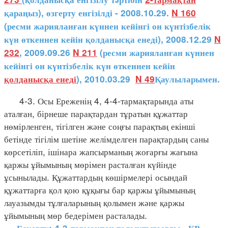
қараңыз), өзгерту енгізілді - 2008.10.29.
N 160
(ресми жарияланған күннен кейінгі он күнтізбелік
күн өткеннен кейін қолданысқа енеді), 2008.12.29
N
232
, 2009.09.26
N 211
(ресми жарияланған күннен
кейінгі он күнтізбелік күн өткеннен кейін
қолданысқа енеді
), 2010.03.29
N 49
Қаулыларымен.
4-3. Осы Ереженің 4, 4-4-тармақтарында аты
аталған, бірнеше парақтардан тұратын құжаттар
нөмірленген, тігілген және соңғы парақтың екінші
бетінде тігілім шетіне желімделген парақтардың саны
көрсетіліп, ішінара жапсырманың жоғарғы жағына
қаржы ұйымының мөрімен расталған күйінде
ұсынылады. Құжаттардың көшірмелері осындай
құжаттарға қол қою құқығы бар қаржы ұйымының
лауазымды тұлғаларының қолымен және қаржы
ұйымының мөр бедерімен расталады.