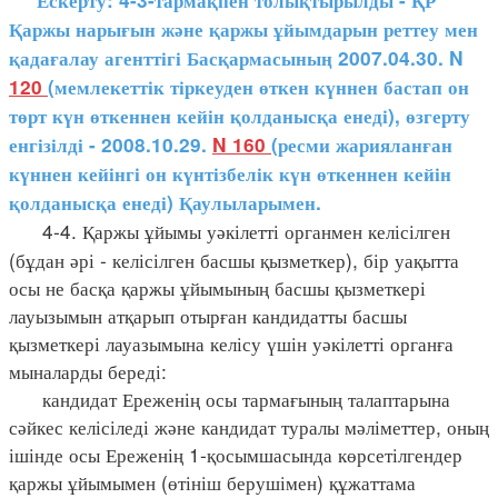
Ескерту: 4-3-тармақпен толықтырылды - ҚР
Қаржы нарығын және қаржы ұйымдарын реттеу мен
қадағалау агенттігі Басқармасының 2007.04.30. N
120
(мемлекеттік тіркеуден өткен күннен бастап он
төрт күн өткеннен кейін қолданысқа енеді), өзгерту
енгізілді - 2008.10.29.
N 160
(ресми жарияланған
күннен кейінгі он күнтізбелік күн өткеннен кейін
қолданысқа енеді) Қаулыларымен.
4-4. Қаржы ұйымы уәкілетті органмен келісілген
(бұдан әрі - келісілген басшы қызметкер), бір уақытта
осы не басқа қаржы ұйымының басшы қызметкері
лауызымын атқарып отырған кандидатты басшы
қызметкері лауазымына келісу үшін уәкілетті органға
мыналарды береді:
кандидат Ереженің осы тармағының талаптарына
сәйкес келісіледі және кандидат туралы мәліметтер, оның
ішінде осы Ереженің 1-қосымшасында көрсетілгендер
қаржы ұйымымен (өтініш берушімен) құжаттама