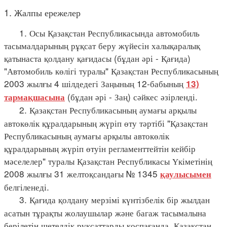
1. Жалпы ережелер
1. Осы Қазақстан Республикасында автомобиль
тасымалдарының рұқсат беру жүйесін халықаралық
қатынаста қолдану қағидасы (бұдан әрі - Қағида)
"Автомобиль көлігі туралы" Қазақстан Республикасының
2003 жылғы 4 шілдедегі Заңының 12-бабының
13)
(бұдан әрі - Заң) сәйкес әзірленді.
тармақшасына
2. Қазақстан Республикасының аумағы арқылы
автокөлік құралдарының жүріп өту тәртібі "Қазақстан
Республикасының аумағы арқылы автокөлік
құралдарының жүріп өтуін регламенттейтін кейбір
мәселелер" туралы Қазақстан Республикасы Үкіметінің
2008 жылғы 31 желтоқсандағы № 1345
қаулысымен
белгіленеді.
3. Қағида қолдану мерзімі күнтізбелік бір жылдан
асатын тұрақты жолаушылар және багаж тасымалына
берілетін шетелдік рұқсаттарды қоспағанда, Қазақстан