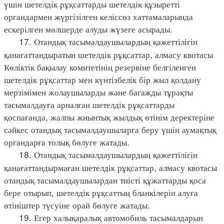
үшін шетелдік рұқсаттарды шетелдік құзыретті
органдармен жүргізілген келіссөз хаттамаларында
ескерілген мөлшерде алуды жүзеге асырады.
17. Отандық тасымалдаушылардың қажеттілігін
қанағаттандыратын шетелдік рұқсаттар, алмасу квотасы
Көліктік бақылау комитетінің резервіне белгіленген
шетелдік рұқсаттар мен күнтізбелік бір жыл қолдану
мерзімімен жолаушыларды және багажды тұрақты
тасымалдауға арналған шетелдік рұқсаттарды
қоспағанда, жалпы жиынтық жылдық өтінім деректеріне
сәйкес отандық тасымалдаушыларға беру үшін аумақтық
органдарға толық бөлуге жатады.
18. Отандық тасымалдаушылардың қажеттілігін
қанағаттандырмаған шетелдік рұқсаттар, алмасу квотасы
отандық тасымалдаушылардан тиісті құжаттарды қоса
бере отырып, шетелдік рұқсаттың бланкілерін алуға
өтініштер түсуіне орай бөлуге жатады.
19. Егер халықаралық автомобиль тасымалдарын