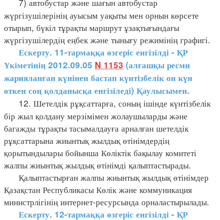
7) автобустар және шағын автобустар
жүргізушілерінің ауысым уақыты мен орнын көрсете
отырып, бүкіл тұрақты маршрут ұзақтығындағы
жүргізушілердің еңбек және тынығу режимінің графигі.
Ескерту. 11-тармаққа өзгеріс енгізілді - ҚР
Үкіметінің 2012.09.05
N 1153
(алғашқы ресми
жарияланған күнінен бастап күнтізбелік он күн
өткен соң қолданысқа енгізіледі) Қаулысымен.
12. Шетелдік рұқсаттарға, соның ішінде күнтізбелік
бір жыл қолдану мерзімімен жолаушыларды және
багажды тұрақты тасымалдауға арналған шетелдік
рұқсаттарына жиынтық жылдық өтінімдердің
қорытындылары бойынша Көліктік бақылау комитеті
жалпы жиынтық жылдық өтінімді қалыптастырады.
Қалыптастырған жалпы жиынтық жылдық өтінімдер
Қазақстан Республикасы Көлік және коммуникация
министрлігінің интернет-ресурсында орналастырылады.
Ескерту. 12-тармаққа өзгеріс енгізілді - ҚР