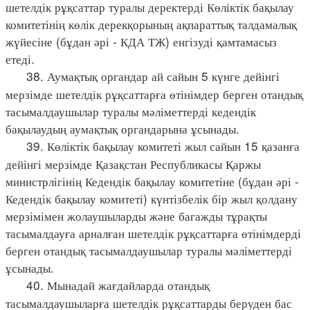
шетелдік рұқсаттар туралы деректерді Көліктік бақылау
комитетінің көлік дерекқорының ақпараттық талдамалық
жүйесіне (бұдан әрі - КДА ТЖ) енгізуді қамтамасыз
етеді.
38. Аумақтық органдар ай сайын 5 күнге дейінгі
мерзімде шетелдік рұқсаттарға өтінімдер берген отандық
тасымалдаушылар туралы мәліметтерді кедендік
бақылаудың аумақтық органдарына ұсынады.
39. Көліктік бақылау комитеті жыл сайын 15 қазанға
дейінгі мерзімде Қазақстан Республикасы Қаржы
министрлігінің Кедендік бақылау комитетіне (бұдан әрі -
Кедендік бақылау комитеті) күнтізбелік бір жыл қолдану
мерзімімен жолаушыларды және багажды тұрақты
тасымалдауға арналған шетелдік рұқсаттарға өтінімдерді
берген отандық тасымалдаушылар туралы мәліметтерді
ұсынады.
40. Мынадай жағдайларда отандық
тасымалдаушыларға шетелдік рұқсаттарды беруден бас