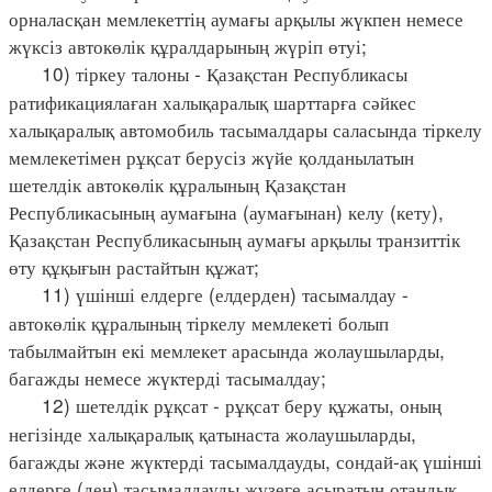
орналасқан мемлекеттің аумағы арқылы жүкпен немесе
жүксіз автокөлік құралдарының жүріп өтуі;
10) тіркеу талоны - Қазақстан Республикасы
ратификациялаған халықаралық шарттарға сәйкес
халықаралық автомобиль тасымалдары саласында тіркелу
мемлекетімен рұқсат берусіз жүйе қолданылатын
шетелдік автокөлік құралының Қазақстан
Республикасының аумағына (аумағынан) келу (кету),
Қазақстан Республикасының аумағы арқылы транзиттік
өту құқығын растайтын құжат;
11) үшінші елдерге (елдерден) тасымалдау -
автокөлік құралының тіркелу мемлекеті болып
табылмайтын екі мемлекет арасында жолаушыларды,
багажды немесе жүктерді тасымалдау;
12) шетелдік рұқсат - рұқсат беру құжаты, оның
негізінде халықаралық қатынаста жолаушыларды,
багажды және жүктерді тасымалдауды, сондай-ақ үшінші
елдерге (ден) тасымалдауды жүзеге асыратын отандық