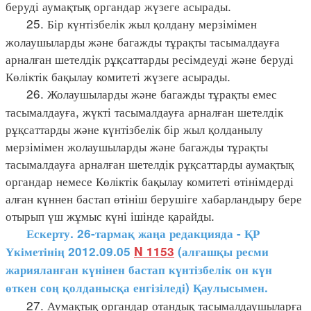
беруді аумақтық органдар жүзеге асырады.
25. Бір күнтізбелік жыл қолдану мерзімімен
жолаушыларды және багажды тұрақты тасымалдауға
арналған шетелдік рұқсаттарды ресімдеуді және беруді
Көліктік бақылау комитеті жүзеге асырады.
26. Жолаушыларды және багажды тұрақты емес
тасымалдауға, жүкті тасымалдауға арналған шетелдік
рұқсаттарды және күнтізбелік бір жыл қолданылу
мерзімімен жолаушыларды және багажды тұрақты
тасымалдауға арналған шетелдік рұқсаттарды аумақтық
органдар немесе Көліктік бақылау комитеті өтінімдерді
алған күннен бастап өтініш берушіге хабарландыру бере
отырып үш жұмыс күні ішінде қарайды.
Ескерту. 26-тармақ жаңа редакцияда - ҚР
Үкіметінің 2012.09.05
N 1153
(алғашқы ресми
жарияланған күнінен бастап күнтізбелік он күн
өткен соң қолданысқа енгізіледі) Қаулысымен.
27. Аумақтық органдар отандық тасымалдаушыларға