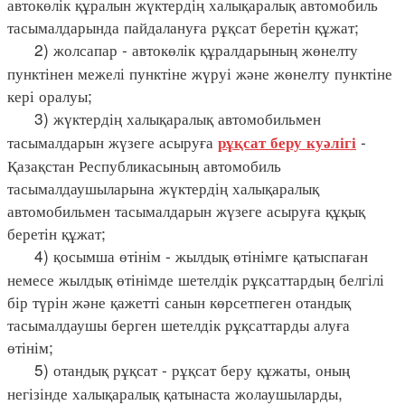
автокөлік құралын жүктердің халықаралық автомобиль
тасымалдарында пайдалануға рұқсат беретін құжат;
2) жолсапар - автокөлік құралдарының жөнелту
пунктінен межелі пунктіне жүруі және жөнелту пунктіне
кері оралуы;
3) жүктердің халықаралық автомобильмен
тасымалдарын жүзеге асыруға
-
рұқсат беру куәлігі
Қазақстан Республикасының автомобиль
тасымалдаушыларына жүктердің халықаралық
автомобильмен тасымалдарын жүзеге асыруға құқық
беретін құжат;
4) қосымша өтінім - жылдық өтінімге қатыспаған
немесе жылдық өтінімде шетелдік рұқсаттардың белгілі
бір түрін және қажетті санын көрсетпеген отандық
тасымалдаушы берген шетелдік рұқсаттарды алуға
өтінім;
5) отандық рұқсат - рұқсат беру құжаты, оның
негізінде халықаралық қатынаста жолаушыларды,