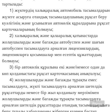
тартылады:
1) жүктердің халықаралық автомобиль тасымалдарын
жүзеге асыруға отандық тасымалдаушының рұқсат беру
куәлігінің және ұсынылған автокөлік құралдарына рұқсат
карточкаларының болмауы;
2) халықаралық және қалааралық қатынастарда
жолаушыларды және багажды автобуспен және шағын
автобуспен тасымалдауға арналған лицензиялардың,
лицензияларға қосымшалар мен есептік құжаттардың
болмауы;
3) бір автокөлік құралына екі және/немесе одан да
көп қолданыстағы рұқсат карточкасының анықталуы;
4) жолаушыларды және багажды тұрақты емес
тасымалдауға, жүкті тасымалдауға арналған шетелдік
рұқсаттарды немесе бір жыл қолданылу мерзімімен
жолаушыларды және багажды тұрақты тасымалдауға
арналған шетелдік рұқсаттарды отандық тасымалдаушыға
Вверх
беру туралы хабарламаны жіберген күннен бастап