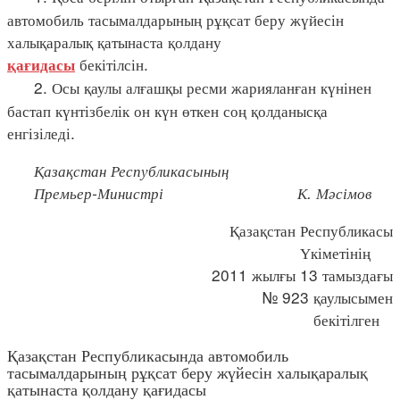
автомобиль тасымалдарының рұқсат беру жүйесін
халықаралық қатынаста қолдану
бекітілсін.
қағидасы
2. Осы қаулы алғашқы ресми жарияланған күнінен
бастап күнтізбелік он күн өткен соң қолданысқа
енгізіледі.
Қазақстан Республикасының
Премьер-Министрі К. Мәсімов
Қазақстан Республикасы
Үкіметінің
2011 жылғы 13 тамыздағы
№ 923 қаулысымен
бекітілген
Қазақстан Республикасында автомобиль
тасымалдарының рұқсат беру жүйесін халықаралық
қатынаста қолдану қағидасы