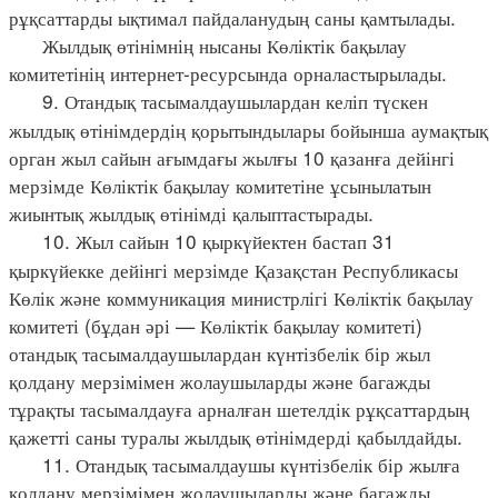
рұқсаттарды ықтимал пайдаланудың саны қамтылады.
Жылдық өтінімнің нысаны Көліктік бақылау
комитетінің интернет-ресурсында орналастырылады.
9. Отандық тасымалдаушылардан келіп түскен
жылдық өтінімдердің қорытындылары бойынша аумақтық
орган жыл сайын ағымдағы жылғы 10 қазанға дейінгі
мерзімде Көліктік бақылау комитетіне ұсынылатын
жиынтық жылдық өтінімді қалыптастырады.
10. Жыл сайын 10 қыркүйектен бастап 31
қыркүйекке дейінгі мерзімде Қазақстан Республикасы
Көлік және коммуникация министрлігі Көліктік бақылау
комитеті (бұдан әрі — Көліктік бақылау комитеті)
отандық тасымалдаушылардан күнтізбелік бір жыл
қолдану мерзімімен жолаушыларды және багажды
тұрақты тасымалдауға арналған шетелдік рұқсаттардың
қажетті саны туралы жылдық өтінімдерді қабылдайды.
11. Отандық тасымалдаушы күнтізбелік бір жылға
қолдану мерзімімен жолаушыларды және багажды