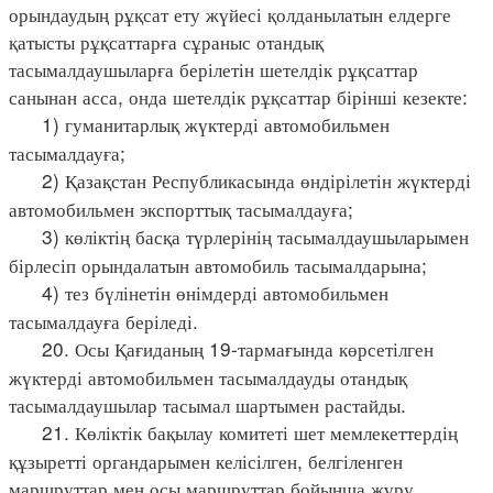
орындаудың рұқсат ету жүйесі қолданылатын елдерге
қатысты рұқсаттарға сұраныс отандық
тасымалдаушыларға берілетін шетелдік рұқсаттар
санынан асса, онда шетелдік рұқсаттар бірінші кезекте:
1) гуманитарлық жүктерді автомобильмен
тасымалдауға;
2) Қазақстан Республикасында өндірілетін жүктерді
автомобильмен экспорттық тасымалдауға;
3) көліктің басқа түрлерінің тасымалдаушыларымен
бірлесіп орындалатын автомобиль тасымалдарына;
4) тез бүлінетін өнімдерді автомобильмен
тасымалдауға беріледі.
20. Осы Қағиданың 19-тармағында көрсетілген
жүктерді автомобильмен тасымалдауды отандық
тасымалдаушылар тасымал шартымен растайды.
21. Көліктік бақылау комитеті шет мемлекеттердің
құзыретті органдарымен келісілген, белгіленген
маршруттар мен осы маршруттар бойынша жүру