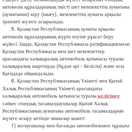
автокөлік құралдарының тиісті шет мемлекеттің аумағына
(аумағынан) кіру (шығу), мемлекеттің аумағы арқылы
транзиті жүзеге асырылады.
5. Қазақстан Республикасының аумағы арқылы
автокөлік құралдарының жүріп өтуіне рұқсат беру
жүйесі Заңда, Қазақстан Республикасы ратификациялаған
Қазақстан Республикасы мен шет мемлекеттер
арасындағы халықаралық автомобиль қатынасы туралы
халықаралық шарттарда (бұдан әрі - Келісім) және осы
Қағидада айқындалады.
6. Қазақстан Республикасының Үкіметі мен Қытай
Халық Республикасының Үкіметі арасындағы
халықаралық автомобиль қатынасы туралы
келісімге
сәйкес отандық тасымалдаушылар Қытай Халық
Республикасының аумағына автомобиль тасымалдарын
жүзеге асыру кезінде мыналар қажет:
1) жолаушылар мен багажды автомобильмен тұрақты