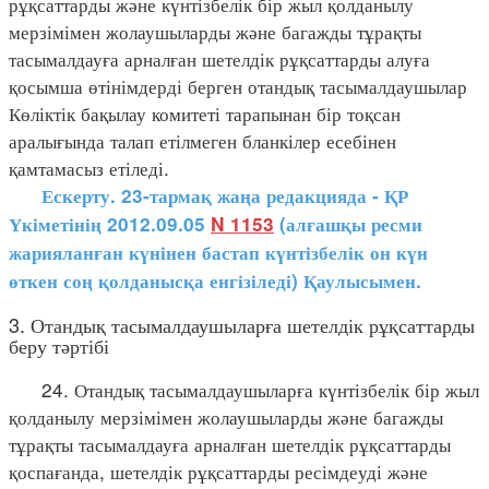
рұқсаттарды және күнтізбелік бір жыл қолданылу
мерзімімен жолаушыларды және багажды тұрақты
тасымалдауға арналған шетелдік рұқсаттарды алуға
қосымша өтінімдерді берген отандық тасымалдаушылар
Көліктік бақылау комитеті тарапынан бір тоқсан
аралығында талап етілмеген бланкілер есебінен
қамтамасыз етіледі.
Ескерту. 23-тармақ жаңа редакцияда - ҚР
Үкіметінің 2012.09.05
N 1153
(алғашқы ресми
жарияланған күнінен бастап күнтізбелік он күн
өткен соң қолданысқа енгізіледі) Қаулысымен.
3. Отандық тасымалдаушыларға шетелдік рұқсаттарды
беру тәртібі
24. Отандық тасымалдаушыларға күнтізбелік бір жыл
қолданылу мерзімімен жолаушыларды және багажды
тұрақты тасымалдауға арналған шетелдік рұқсаттарды
қоспағанда, шетелдік рұқсаттарды ресімдеуді және