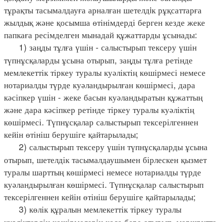
тұрақты тасымалдауға арналған шетелдiк рұқсаттарға
жылдық және қосымша өтінімдерді берген кезде жеке
папкаға ресімделген мынадай құжаттарды ұсынады:
1) заңды тұлға үшін - салыстырып тексеру үшін
түпнұсқаларды ұсына отырып, заңды тұлға ретінде
мемлекеттік тіркеу туралы куәліктің көшірмесі немесе
нотариалды түрде куәландырылған көшірмесі, дара
кәсіпкер үшін - жеке басын куәландыратын құжаттың
және дара кәсіпкер ретінде тіркеу туралы куәліктің
көшірмесі. Түпнұсқалар салыстырып тексерілгеннен
кейін өтініш берушіге қайтарылады;
2) салыстырып тексеру үшін түпнұсқаларды ұсына
отырып, шетелдік тасымалдаушымен бірлескен қызмет
туралы шарттың көшірмесі немесе нотариалды түрде
куәландырылған көшірмесі. Түпнұсқалар салыстырып
тексерілгеннен кейін өтініш берушіге қайтарылады;
3) көлік құралын мемлекеттік тіркеу туралы
куәліктердің көшірмелерін қоса бере отырып, маршрутта