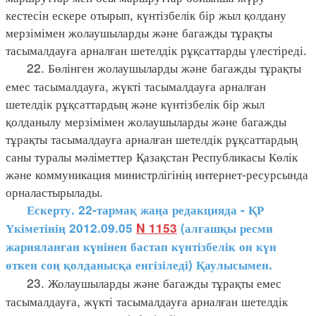
кестесін ескере отырып, күнтізбелік бір жыл қолдану
мерзімімен жолаушыларды және багажды тұрақты
тасымалдауға арналған шетелдік рұқсаттарды үлестіреді.
22. Бөлінген жолаушыларды және багажды тұрақты
емес тасымалдауға, жүкті тасымалдауға арналған
шетелдік рұқсаттардың және күнтізбелік бір жыл
қолданылу мерзімімен жолаушыларды және багажды
тұрақты тасымалдауға арналған шетелдік рұқсаттардың
саны туралы мәліметтер Қазақстан Республикасы Көлік
және коммуникация министрлігінің интернет-ресурсында
орналастырылады.
Ескерту. 22-тармақ жаңа редакцияда - ҚР
Үкіметінің 2012.09.05
N 1153
(алғашқы ресми
жарияланған күнінен бастап күнтізбелік он күн
өткен соң қолданысқа енгізіледі) Қаулысымен.
23. Жолаушыларды және багажды тұрақты емес
тасымалдауға, жүкті тасымалдауға арналған шетелдік