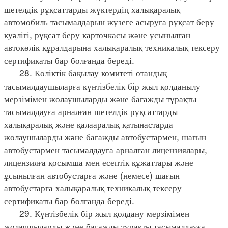
шетелдік рұқсаттарды жүктердің халықаралық
автомобиль тасымалдарын жүзеге асыруға рұқсат беру
куәлігі, рұқсат беру карточкасы және ұсынылған
автокөлік құралдарына халықаралық техникалық тексеру
сертификаты бар болғанда береді.
28. Көліктік бақылау комитеті отандық
тасымалдаушыларға күнтізбелік бір жыл қолданылу
мерзімімен жолаушыларды және багажды тұрақты
тасымалдауға арналған шетелдік рұқсаттарды
халықаралық және қалааралық қатынастарда
жолаушыларды және багажды автобустармен, шағын
автобустармен тасымалдауға арналған лицензиялары,
лицензияға қосымша мен есептік құжаттары және
ұсынылған автобустарға және (немесе) шағын
автобустарға халықаралық техникалық тексеру
сертификаты бар болғанда береді.
29. Күнтізбелік бір жыл қолдану мерзімімен
жолаушыларды және багажды тұрақты тасымалдауға