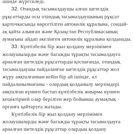
ішінде жүргізіледі.
32. Отандық тасымалдаушы алған шетелдік
рұқсаттарды осы отандық тасымалдаушының рұқсат
карточкасында көрсетілген автокөлік құралына, сондай-
ақ қайта алынған және Қазақстан Республикасының
аумағына айдап әкелінген автокөлік құралына қолданады.
33. Күнтізбелік бір жыл қолдану мерзімімен
жолаушыларды және багажды тұрақты тасымалдауға
арналған шетелдік рұқсаттарды қоспағанда, отандық
тасымалдаушы пайдаланған шетелдік рұқсаттар жол
жүру аяқталғаннан кейін бір ай ішінде, ал
пайдаланылмағаны - олардың қолданылу мерзімдері
аяқталған күннен бастап күнтізбелік жиырма күннен
кешіктірмей олар берілген жер бойынша аумақтық
органға қайтаруға жатады.
Күнтізбелік бір жыл қолдану мерзімімен
жолаушыларды және багажды тұрақты тасымалдауға
арналған шетелдік рұқсаттар олардың қолдану