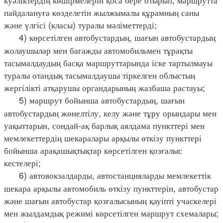
пайдалануға көзделетін жылжымалы құрамның саны
және үлгісі (класы) туралы мәліметтерді;
4) көрсетілген автобустардың, шағын автобустардың
жолаушылар мен багажды автомобильмен тұрақты
тасымалдаудың басқа маршруттарында іске тартылмауы
туралы отандық тасымалдаушы тіркелген облыстың
жергілікті атқарушы органдарының жазбаша растауы;
5) маршрут бойынша автобустардың, шағын
автобустардың жөнелтілу, келу және тұру орындары мен
уақыттарын, сондай-ақ барлық аялдама пункттері мен
мемлекеттердің шекаралары арқылы өткізу пункттері
бойынша арақашықтықтар көрсетілген қозғалыс
кестелері;
6) автовокзалдарды, автостанцияларды мемлекеттік
шекара арқылы автомобиль өткізу пункттерін, автобустар
және шағын автобустар қозғалысының қауіпті учаскелері
мен жылдамдық режимі көрсетілген маршрут схемалары;