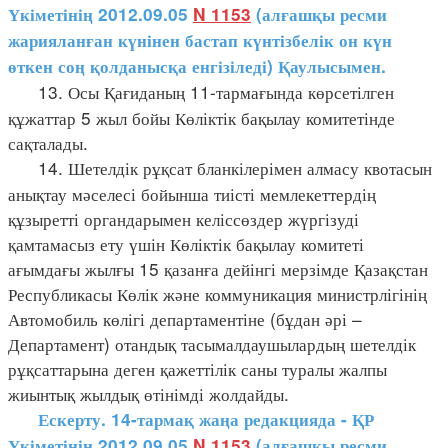
Үкіметінің 2012.09.05
N 1153
(алғашқы ресми
жарияланған күнінен бастап күнтізбелік он күн
өткен соң қолданысқа енгізіледі) Қаулысымен.
13. Осы Қағиданың 11-тармағында көрсетілген
құжаттар 5 жыл бойы Көліктік бақылау комитетінде
сақталады.
14. Шетелдік рұқсат бланкілерімен алмасу квотасын
анықтау мәселесі бойынша тиісті мемлекеттердің
құзыретті органдарымен келіссөздер жүргізуді
қамтамасыз ету үшін Көліктік бақылау комитеті
ағымдағы жылғы 15 қазанға дейінгі мерзімде Қазақстан
Республикасы Көлік және коммуникация министрлігінің
Автомобиль көлігі департаментіне (бұдан әрі –
Департамент) отандық тасымалдаушылардың шетелдік
рұқсаттарына деген қажеттілік саны туралы жалпы
жиынтық жылдық өтінімді жолдайды.
Ескерту. 14-тармақ жаңа редакцияда - ҚР
Үкіметінің 2012.09.05
N 1153
(алғашқы ресми