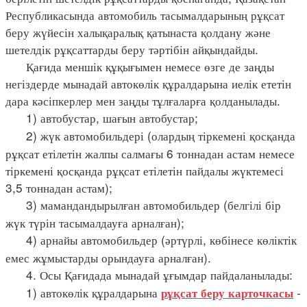
Республикасында автомобиль тасымалдарының рұқсат
беру жүйесін халықаралық қатынаста қолдану және
шетелдік рұқсаттарды беру тәртібін айқындайды.
Қағида меншік құқығымен немесе өзге де заңды
негіздерде мынадай автокөлік құралдарына иелік ететін
дара кәсіпкерлер мен заңды тұлғаларға қолданылады.
1) автобустар, шағын автобустар;
2) жүк автомобильдері (олардың тіркемені қосқанда
рұқсат етілетін жалпы салмағы 6 тоннадан астам немесе
тіркемені қосқанда рұқсат етілетін пайдалы жүктемесі
3,5 тоннадан астам);
3) мамандандырылған автомобильдер (белгілі бір
жүк түрін тасымалдауға арналған);
4) арнайы автомобильдер (әртүрлі, көбінесе көліктік
емес жұмыстарды орындауға арналған).
4. Осы Қағидада мынадай ұғымдар пайдаланылады:
1) автокөлік құралдарына
-
рұқсат беру карточкасы