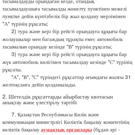
тасымалдауды орындаған кезде, отандық
тасымалдаушыға тасымалды жөнелту пунктінен межелі
пунктке дейін күнтізбелік бір жыл қолдану мерзімімен
"А" түрінің рұқсаты;
2) тура және кері бір рейсті орындауға құқығы бар
жолаушылар мен багаждың тұрақты емес автомобиль
тасымалын орындау кезінде "В" түрінің рұқсаты;
3) тура және кері бір рейсті орындауға құқығы бар
жүк автомобиль көлігімен тасымалдау кезінде "С" түрінің
рұқсаты.
"А", "В", "С" түріндегі рұқсаттар ағымдағы жылғы 31
желтоқсанға дейін қолданылады.
2. Шетелдік рұқсаттарды айырбастау квотасын
анықтау және үлестірілу тәртібі
7. Қазақстан Республикасы Көлік және
коммуникация министрлігі Көліктік бақылау комитетінің
көліктік бақылау
(бұдан әрі -
аумақтық органдары