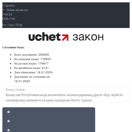
О проекте
Наши проекты:
Учёт.kz
ПОБ.Учёт
Рус
|
Қаз
|
Eng
Состояние базы:
Всего документов:
355649
На казахском языке:
176600
На русском языке:
176917
На английском языке:
2131
Дата обновления:
16.01.2024
Документы по состоянию на:
16.01.2024
Қазақ тілінде
Қазақстан Республикасында автомобиль тасымалдарының рұқсат беру жүйесін
халықаралық қатынаста қолдану қағидасын бекіту туралы