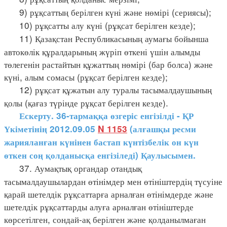
9) рұқсаттың берілген күні және нөмірі (сериясы);
10) рұқсатты алу күні (рұқсат берілген кезде);
11) Қазақстан Республикасының аумағы бойынша
автокөлік құралдарының жүріп өткені үшін алымды
төлегенін растайтын құжаттың нөмірі (бар болса) және
күні, алым сомасы (рұқсат берілген кезде);
12) рұқсат құжатын алу туралы тасымалдаушының
қолы (қағаз түрінде рұқсат берілген кезде).
Ескерту. 36-тармаққа өзгеріс енгізілді - ҚР
Үкіметінің 2012.09.05
N 1153
(алғашқы ресми
жарияланған күнінен бастап күнтізбелік он күн
өткен соң қолданысқа енгізіледі) Қаулысымен.
37. Аумақтық органдар отандық
тасымалдаушылардан өтінімдер мен өтініштердің түсуіне
қарай шетелдік рұқсаттарға арналған өтінімдерде және
шетелдік рұқсаттарды алуға арналған өтініштерде
көрсетілген, сондай-ақ берілген және қолданылмаған