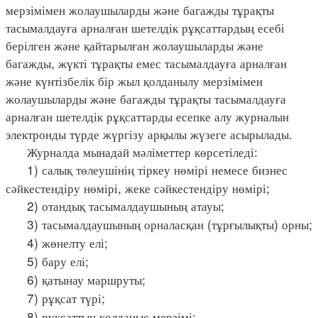
мерзімімен жолаушыларды және багажды тұрақты
тасымалдауға арналған шетелдік рұқсаттардың есебі
берілген және қайтарылған жолаушыларды және
багажды, жүкті тұрақты емес тасымалдауға арналған
және күнтізбелік бір жыл қолданылу мерзімімен
жолаушыларды және багажды тұрақты тасымалдауға
арналған шетелдік рұқсаттарды есепке алу журналын
электронды түрде жүргізу арқылы жүзеге асырылады.
Журналда мынадай мәліметтер көрсетіледі:
1) салық төлеушінің тіркеу нөмірі немесе бизнес
сәйкестендіру нөмірі, жеке сәйкестендіру нөмірі;
2) отандық тасымалдаушының атауы;
3) тасымалдаушының орналасқан (тұрғылықты) орны;
4) жөнелту елі;
5) бару елі;
6) қатынау маршруты;
7) рұқсат түрі;
8) рұқсаттың қолданыс мерзімі;