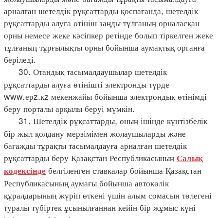
арналған шетелдік рұқсаттарды қоспағанда, шетелдік
рұқсаттарды алуға өтініш заңды тұлғаның орналасқан
орны немесе жеке кәсіпкер ретінде болып тіркелген жеке
тұлғаның тұрғылықты орны бойынша аумақтық органға
беріледі.
30. Отандық тасымалдаушылар шетелдік
рұқсаттарды алуға өтінішті электронды түрде
www
.
ерz.кz мекенжайы бойынша электрондық өтінімді
беру порталы арқылы беруі мүмкін.
31. Шетелдік рұқсаттарды, оның ішінде күнтізбелік
бір жыл қолдану мерзімімен жолаушыларды және
багажды тұрақты тасымалдауға арналған шетелдік
рұқсаттарды беру Қазақстан Республикасының
Салық
белгіленген ставкалар бойынша Қазақстан
кодексінде
Республикасының аумағы бойынша автокөлік
құралдарының жүріп өткені үшін алым сомасын төлегені
туралы түбіртек ұсынылғаннан кейін бір жұмыс күні