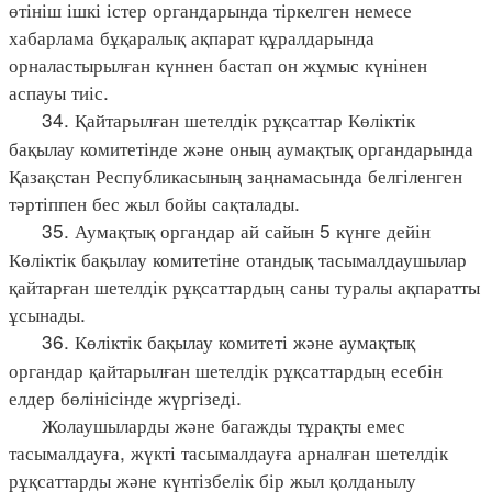
өтініш ішкі істер органдарында тіркелген немесе
хабарлама бұқаралық ақпарат құралдарында
орналастырылған күннен бастап он жұмыс күнінен
аспауы тиіс.
34. Қайтарылған шетелдік рұқсаттар Көліктік
бақылау комитетінде және оның аумақтық органдарында
Қазақстан Республикасының заңнамасында белгіленген
тәртіппен бес жыл бойы сақталады.
35. Аумақтық органдар ай сайын 5 күнге дейін
Көліктік бақылау комитетіне отандық тасымалдаушылар
қайтарған шетелдік рұқсаттардың саны туралы ақпаратты
ұсынады.
36. Көліктік бақылау комитеті және аумақтық
органдар қайтарылған шетелдік рұқсаттардың есебін
елдер бөлінісінде жүргізеді.
Жолаушыларды және багажды тұрақты емес
тасымалдауға, жүкті тасымалдауға арналған шетелдік
рұқсаттарды және күнтізбелік бір жыл қолданылу