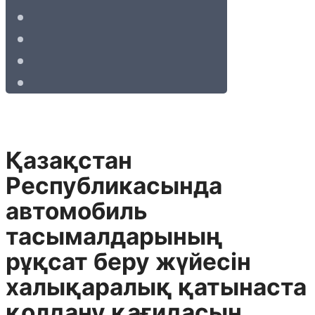
Қазақстан
Республикасында
автомобиль
тасымалдарының
рұқсат беру жүйесін
халықаралық қатынаста
қолдану қағидасын