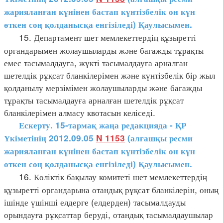
жарияланған күнінен бастап күнтізбелік он күн
өткен соң қолданысқа енгізіледі) Қаулысымен.
15. Департамент шет мемлекеттердің құзыретті
органдарымен жолаушыларды және багажды тұрақты
емес тасымалдауға, жүкті тасымалдауға арналған
шетелдік рұқсат бланкілерімен және күнтізбелік бір жыл
қолданылу мерзімімен жолаушыларды және багажды
тұрақты тасымалдауға арналған шетелдік рұқсат
бланкілерімен алмасу квотасын келіседі.
Ескерту. 15-тармақ жаңа редакцияда - ҚР
Үкіметінің 2012.09.05
N 1153
(алғашқы ресми
жарияланған күнінен бастап күнтізбелік он күн
өткен соң қолданысқа енгізіледі) Қаулысымен.
16. Көліктік бақылау комитеті шет мемлекеттердің
құзыретті органдарына отандық рұқсат бланкілерін, оның
ішінде үшінші елдерге (елдерден) тасымалдауды
орындауға рұқсаттар беруді, отандық тасымалдаушылар