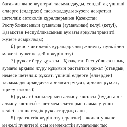
багажды және жүктерді тасымалдауды, сондай-ақ үшінші
елдерге (елдерден) тасымалдауды жүзеге асыратын
шетелдік автокөлік құралдарының Қазақстан
Республикасының аумағына (аумағынан) келуі (кетуі),
Қазақстан Республикасының аумағы арқылы транзиті
жүзеге асырылады;
6) рейс - автокөлік құралдарының жөнелту пунктінен
межелі пунктіне дейін жүріп өтуі;
7) рұқсат беру құжаты - Қазақстан Республикасының
аумағы арқылы жүру құқығын растайтын құжат (отандық
немесе шетелдік рұқсат, үшінші елдерге (елдерден)
тасымалды орындауға арналған рұқсат, арнайы рұқсат,
тіркеу талоны);
8) рұқсат бланкілерімен алмасу квотасы (бұдан әрі -
алмасу квотасы) - шет мемлекеттермен алмасу үшін
келісілген шетелдік рұқсаттардың саны;
9) транзиттік жүріп өту (транзит) - жөнелту және
межелі пункттері осы мемлекеттің аумағынан тыс