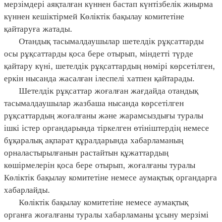
мерзімдері аяқталған күннен бастап күнтізбелік жиырма
күннен кешіктірмей Көліктік бақылау комитетіне
қайтаруға жатады.
Отандық тасымалдаушылар шетелдік рұқсаттарды
осы рұқсаттарды қоса бере отырып, міндетті түрде
қайтару күні, шетелдік рұқсаттардың нөмірі көрсетілген,
еркін нысанда жасалған ілеспелі хатпен қайтарады.
Шетелдік рұқсаттар жоғалған жағдайда отандық
тасымалдаушылар жазбаша нысанда көрсетілген
рұқсаттардың жоғалғаны және жарамсыздығы туралы
ішкі істер органдарында тіркелген өтініштердің немесе
бұқаралық ақпарат құралдарында хабарламаның
орналастырылғанын растайтын құжаттардың
көшірмелерін қоса бере отырып, жоғалғаны туралы
Көліктік бақылау комитетіне немесе аумақтық органдарға
хабарлайды.
Көліктік бақылау комитетіне немесе аумақтық
органға жоғалғаны туралы хабарламаны ұсыну мерзімі