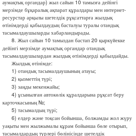
аумақтық органдар) жыл сайын 10 тамызға дейінгі
мерзімде бұқаралық ақпарат құралдары мен интернет-
ресурстар арқылы шетелдік рұқсаттарға жылдық
өтінімдерді қабылдаудың басталуы туралы отандық
тасымалдаушыларды хабарландырады.
8. Жыл сайын 10 тамыздан бастап 20 қыркүйекке
дейінгі мерзімде аумақтық органдар отандық
тасымалдаушылардан жылдық өтінімдерді қабылдайды.
Жылдық өтінімде:
1) отандық тасымалдаушының атауы;
2) қызметтің түрі;
3) заңды мекенжайы;
4) ұсынылған автокөлік құралдарына рұқсат беру
карточкасының №;
5) тасымалдың түрі;
6) елдер және тоқсан бойынша, болжамды жол жүру
уақыты мен жылжымалы құрам бойынша бөле отырып,
тасымалдардың түрлері бөлінісінде шетелдік