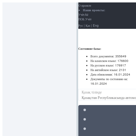
О проекте
Наши проекты:
Учёт.kz
ПОБ.Учёт
Рус
|
Қаз
|
Eng
Состояние базы:
Всего документов:
355649
На казахском языке:
176600
На русском языке:
176917
На английском языке:
2131
Дата обновления:
16.01.2024
Документы по состоянию на:
16.01.2024
Қазақ тілінде
Қазақстан Республикасында автомо