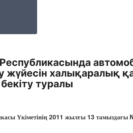
 Республикасында автом
ру жүйесін халықаралық қ
бекіту туралы
икасы Үкіметінің 2011 жылғы 13 тамыздағы