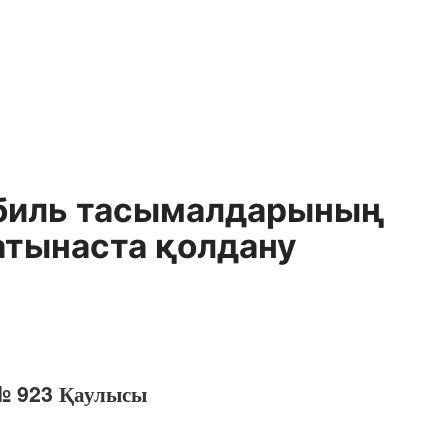
обиль тасымалдарының
атынаста қолдану
 № 923 Қаулысы