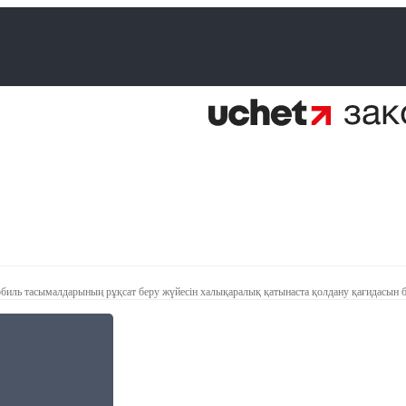
биль тасымалдарының рұқсат беру жүйесін халықаралық қатынаста қолдану қағидасын б