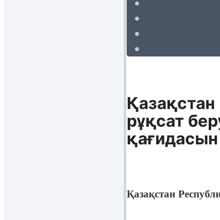
Қазақстан
рұқсат бе
қағидасын 
Қазақстан Республ