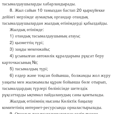
тасымалдаушыларды хабарландырады.
8. Жыл сайын 10 тамыздан бастап 20 қыркүйекке
дейінгі мерзімде аумақтық органдар отандық
тасымалдаушылардан жылдық өтінімдерді қабылдайды.
Жылдық өтінімде:
1) отандық тасымалдаушының атауы;
2) қызметтің түрі;
3) заңды мекенжайы;
4) ұсынылған автокөлік құралдарына рұқсат беру
карточкасының №;
5) тасымалдың түрі;
6) елдер және тоқсан бойынша, болжамды жол жүру
уақыты мен жылжымалы құрам бойынша бөле отырып,
тасымалдардың түрлері бөлінісінде шетелдік
рұқсаттарды ықтимал пайдаланудың саны қамтылады.
Жылдық өтінімнің нысаны Көліктік бақылау
комитетінің интернет-ресурсында орналастырылады.
9. Отандық тасымалдаушылардан келіп түскен