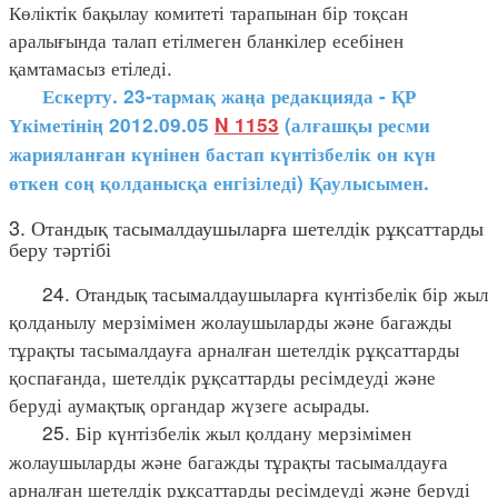
Көліктік бақылау комитеті тарапынан бір тоқсан
аралығында талап етілмеген бланкілер есебінен
қамтамасыз етіледі.
Ескерту. 23-тармақ жаңа редакцияда - ҚР
Үкіметінің 2012.09.05
N 1153
(алғашқы ресми
жарияланған күнінен бастап күнтізбелік он күн
өткен соң қолданысқа енгізіледі) Қаулысымен.
3. Отандық тасымалдаушыларға шетелдік рұқсаттарды
беру тәртібі
24. Отандық тасымалдаушыларға күнтізбелік бір жыл
қолданылу мерзімімен жолаушыларды және багажды
тұрақты тасымалдауға арналған шетелдік рұқсаттарды
қоспағанда, шетелдік рұқсаттарды ресімдеуді және
беруді аумақтық органдар жүзеге асырады.
25. Бір күнтізбелік жыл қолдану мерзімімен
жолаушыларды және багажды тұрақты тасымалдауға
арналған шетелдік рұқсаттарды ресімдеуді және беруді