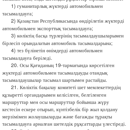
1) гуманитарлық жүктерді автомобильмен
тасымалдауға;
2) Қазақстан Республикасында өндірілетін жүктерді
автомобильмен экспорттық тасымалдауға;
3) көліктің басқа түрлерінің тасымалдаушыларымен
бірлесіп орындалатын автомобиль тасымалдарына;
4) тез бүлінетін өнімдерді автомобильмен
тасымалдауға беріледі.
20. Осы Қағиданың 19-тармағында көрсетілген
жүктерді автомобильмен тасымалдауды отандық
тасымалдаушылар тасымал шартымен растайды.
21. Көліктік бақылау комитеті шет мемлекеттердің
құзыретті органдарымен келісілген, белгіленген
маршруттар мен осы маршруттар бойынша жүру
кестесін ескере отырып, күнтізбелік бір жыл қолдану
мерзімімен жолаушыларды және багажды тұрақты
тасымалдауға арналған шетелдік рұқсаттарды үлестіреді.