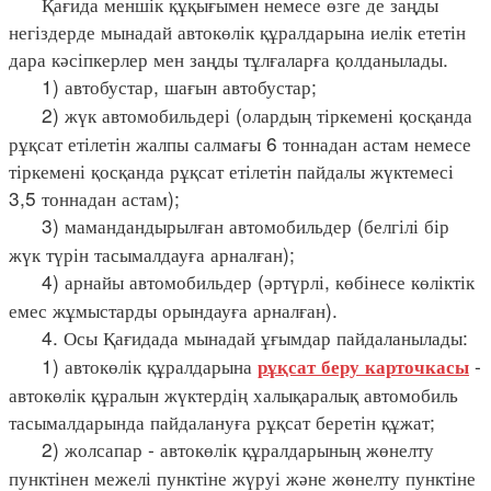
Қағида меншік құқығымен немесе өзге де заңды
негіздерде мынадай автокөлік құралдарына иелік ететін
дара кәсіпкерлер мен заңды тұлғаларға қолданылады.
1) автобустар, шағын автобустар;
2) жүк автомобильдері (олардың тіркемені қосқанда
рұқсат етілетін жалпы салмағы 6 тоннадан астам немесе
тіркемені қосқанда рұқсат етілетін пайдалы жүктемесі
3,5 тоннадан астам);
3) мамандандырылған автомобильдер (белгілі бір
жүк түрін тасымалдауға арналған);
4) арнайы автомобильдер (әртүрлі, көбінесе көліктік
емес жұмыстарды орындауға арналған).
4. Осы Қағидада мынадай ұғымдар пайдаланылады:
1) автокөлік құралдарына
-
рұқсат беру карточкасы
автокөлік құралын жүктердің халықаралық автомобиль
тасымалдарында пайдалануға рұқсат беретін құжат;
2) жолсапар - автокөлік құралдарының жөнелту
пунктінен межелі пунктіне жүруі және жөнелту пунктіне