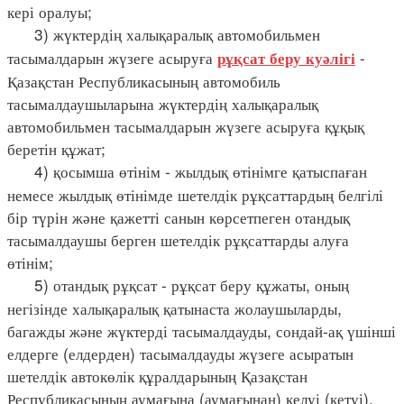
кері оралуы;
3) жүктердің халықаралық автомобильмен
тасымалдарын жүзеге асыруға
-
рұқсат беру куәлігі
Қазақстан Республикасының автомобиль
тасымалдаушыларына жүктердің халықаралық
автомобильмен тасымалдарын жүзеге асыруға құқық
беретін құжат;
4) қосымша өтінім - жылдық өтінімге қатыспаған
немесе жылдық өтінімде шетелдік рұқсаттардың белгілі
бір түрін және қажетті санын көрсетпеген отандық
тасымалдаушы берген шетелдік рұқсаттарды алуға
өтінім;
5) отандық рұқсат - рұқсат беру құжаты, оның
негізінде халықаралық қатынаста жолаушыларды,
багажды және жүктерді тасымалдауды, сондай-ақ үшінші
елдерге (елдерден) тасымалдауды жүзеге асыратын
шетелдік автокөлік құралдарының Қазақстан
Республикасының аумағына (аумағынан) келуі (кетуі),