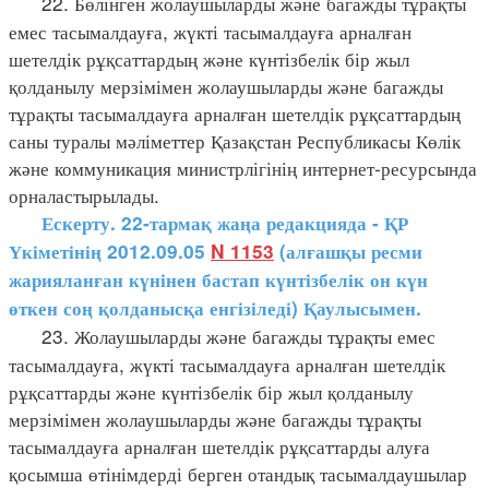
22. Бөлінген жолаушыларды және багажды тұрақты
емес тасымалдауға, жүкті тасымалдауға арналған
шетелдік рұқсаттардың және күнтізбелік бір жыл
қолданылу мерзімімен жолаушыларды және багажды
тұрақты тасымалдауға арналған шетелдік рұқсаттардың
саны туралы мәліметтер Қазақстан Республикасы Көлік
және коммуникация министрлігінің интернет-ресурсында
орналастырылады.
Ескерту. 22-тармақ жаңа редакцияда - ҚР
Үкіметінің 2012.09.05
N 1153
(алғашқы ресми
жарияланған күнінен бастап күнтізбелік он күн
өткен соң қолданысқа енгізіледі) Қаулысымен.
23. Жолаушыларды және багажды тұрақты емес
тасымалдауға, жүкті тасымалдауға арналған шетелдік
рұқсаттарды және күнтізбелік бір жыл қолданылу
мерзімімен жолаушыларды және багажды тұрақты
тасымалдауға арналған шетелдік рұқсаттарды алуға
қосымша өтінімдерді берген отандық тасымалдаушылар