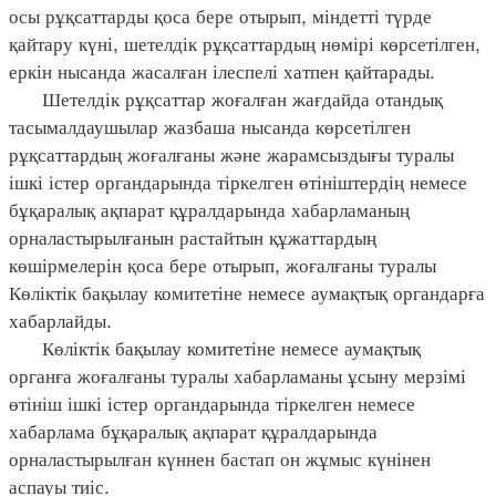
осы рұқсаттарды қоса бере отырып, міндетті түрде
қайтару күні, шетелдік рұқсаттардың нөмірі көрсетілген,
еркін нысанда жасалған ілеспелі хатпен қайтарады.
Шетелдік рұқсаттар жоғалған жағдайда отандық
тасымалдаушылар жазбаша нысанда көрсетілген
рұқсаттардың жоғалғаны және жарамсыздығы туралы
ішкі істер органдарында тіркелген өтініштердің немесе
бұқаралық ақпарат құралдарында хабарламаның
орналастырылғанын растайтын құжаттардың
көшірмелерін қоса бере отырып, жоғалғаны туралы
Көліктік бақылау комитетіне немесе аумақтық органдарға
хабарлайды.
Көліктік бақылау комитетіне немесе аумақтық
органға жоғалғаны туралы хабарламаны ұсыну мерзімі
өтініш ішкі істер органдарында тіркелген немесе
хабарлама бұқаралық ақпарат құралдарында
орналастырылған күннен бастап он жұмыс күнінен
аспауы тиіс.