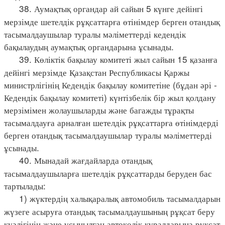
38. Аумақтық органдар ай сайын 5 күнге дейінгі
мерзімде шетелдік рұқсаттарға өтінімдер берген отандық
тасымалдаушылар туралы мәліметтерді кедендік
бақылаудың аумақтық органдарына ұсынады.
39. Көліктік бақылау комитеті жыл сайын 15 қазанға
дейінгі мерзімде Қазақстан Республикасы Қаржы
министрлігінің Кедендік бақылау комитетіне (бұдан әрі -
Кедендік бақылау комитеті) күнтізбелік бір жыл қолдану
мерзімімен жолаушыларды және багажды тұрақты
тасымалдауға арналған шетелдік рұқсаттарға өтінімдерді
берген отандық тасымалдаушылар туралы мәліметтерді
ұсынады.
40. Мынадай жағдайларда отандық
тасымалдаушыларға шетелдік рұқсаттарды беруден бас
тартылады:
1) жүктердің халықаралық автомобиль тасымалдарын
жүзеге асыруға отандық тасымалдаушының рұқсат беру
куәлігінің және ұсынылған автокөлік құралдарына рұқсат