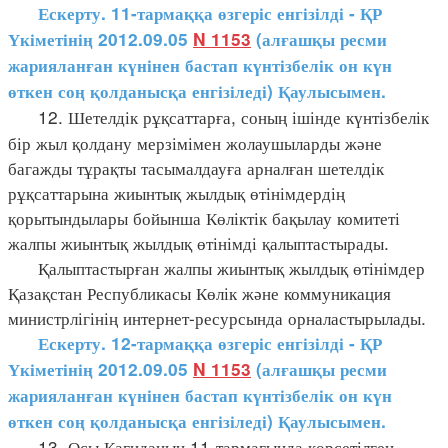
Ескерту. 11-тармаққа өзгеріс енгізілді - ҚР
Үкіметінің 2012.09.05
N 1153
(алғашқы ресми
жарияланған күнінен бастап күнтізбелік он күн
өткен соң қолданысқа енгізіледі) Қаулысымен.
12. Шетелдік рұқсаттарға, соның ішінде күнтізбелік
бір жыл қолдану мерзімімен жолаушыларды және
багажды тұрақты тасымалдауға арналған шетелдік
рұқсаттарына жиынтық жылдық өтінімдердің
қорытындылары бойынша Көліктік бақылау комитеті
жалпы жиынтық жылдық өтінімді қалыптастырады.
Қалыптастырған жалпы жиынтық жылдық өтінімдер
Қазақстан Республикасы Көлік және коммуникация
министрлігінің интернет-ресурсында орналастырылады.
Ескерту. 12-тармаққа өзгеріс енгізілді - ҚР
Үкіметінің 2012.09.05
N 1153
(алғашқы ресми
жарияланған күнінен бастап күнтізбелік он күн
өткен соң қолданысқа енгізіледі) Қаулысымен.
13. Осы Қағиданың 11-тармағында көрсетілген