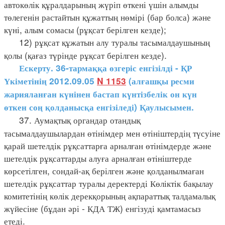
автокөлік құралдарының жүріп өткені үшін алымды
төлегенін растайтын құжаттың нөмірі (бар болса) және
күні, алым сомасы (рұқсат берілген кезде);
12) рұқсат құжатын алу туралы тасымалдаушының
қолы (қағаз түрінде рұқсат берілген кезде).
Ескерту. 36-тармаққа өзгеріс енгізілді - ҚР
Үкіметінің 2012.09.05
N 1153
(алғашқы ресми
жарияланған күнінен бастап күнтізбелік он күн
өткен соң қолданысқа енгізіледі) Қаулысымен.
37. Аумақтық органдар отандық
тасымалдаушылардан өтінімдер мен өтініштердің түсуіне
қарай шетелдік рұқсаттарға арналған өтінімдерде және
шетелдік рұқсаттарды алуға арналған өтініштерде
көрсетілген, сондай-ақ берілген және қолданылмаған
шетелдік рұқсаттар туралы деректерді Көліктік бақылау
комитетінің көлік дерекқорының ақпараттық талдамалық
жүйесіне (бұдан әрі - КДА ТЖ) енгізуді қамтамасыз
етеді.