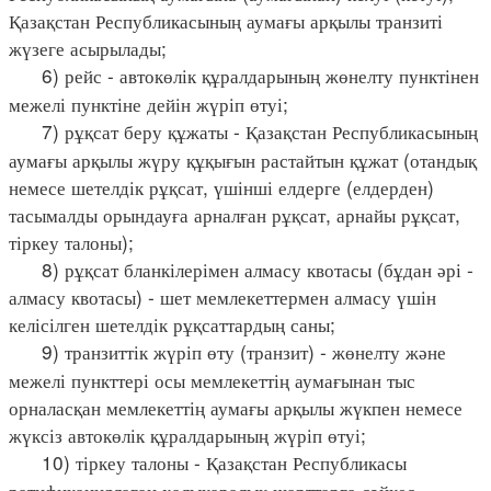
Қазақстан Республикасының аумағы арқылы транзиті
жүзеге асырылады;
6) рейс - автокөлік құралдарының жөнелту пунктінен
межелі пунктіне дейін жүріп өтуі;
7) рұқсат беру құжаты - Қазақстан Республикасының
аумағы арқылы жүру құқығын растайтын құжат (отандық
немесе шетелдік рұқсат, үшінші елдерге (елдерден)
тасымалды орындауға арналған рұқсат, арнайы рұқсат,
тіркеу талоны);
8) рұқсат бланкілерімен алмасу квотасы (бұдан әрі -
алмасу квотасы) - шет мемлекеттермен алмасу үшін
келісілген шетелдік рұқсаттардың саны;
9) транзиттік жүріп өту (транзит) - жөнелту және
межелі пункттері осы мемлекеттің аумағынан тыс
орналасқан мемлекеттің аумағы арқылы жүкпен немесе
жүксіз автокөлік құралдарының жүріп өтуі;
10) тіркеу талоны - Қазақстан Республикасы
ратификациялаған халықаралық шарттарға сәйкес