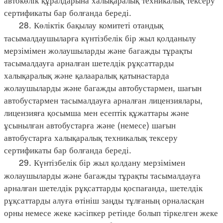
сертификаты бар болғанда береді.
28. Көліктік бақылау комитеті отандық
тасымалдаушыларға күнтізбелік бір жыл қолданылу
мерзімімен жолаушыларды және багажды тұрақты
тасымалдауға арналған шетелдік рұқсаттарды
халықаралық және қалааралық қатынастарда
жолаушыларды және багажды автобустармен, шағын
автобустармен тасымалдауға арналған лицензиялары,
лицензияға қосымша мен есептік құжаттары және
ұсынылған автобустарға және (немесе) шағын
автобустарға халықаралық техникалық тексеру
сертификаты бар болғанда береді.
29. Күнтізбелік бір жыл қолдану мерзімімен
жолаушыларды және багажды тұрақты тасымалдауға
арналған шетелдік рұқсаттарды қоспағанда, шетелдік
рұқсаттарды алуға өтініш заңды тұлғаның орналасқан
орны немесе жеке кәсіпкер ретінде болып тіркелген жеке