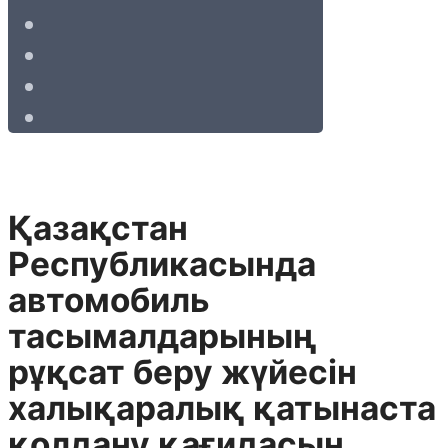
Қазақстан
Республикасында
автомобиль
тасымалдарының
рұқсат беру жүйесін
халықаралық қатынаста
қолдану қағидасын