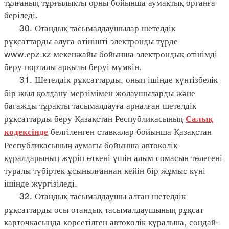
тұлғаның тұрғылықты орны бойынша аумақтық органға
беріледі.
30. Отандық тасымалдаушылар шетелдік
рұқсаттарды алуға өтінішті электронды түрде
www
.
ерz.кz мекенжайы бойынша электрондық өтінімді
беру порталы арқылы беруі мүмкін.
31. Шетелдік рұқсаттарды, оның ішінде күнтізбелік
бір жыл қолдану мерзімімен жолаушыларды және
багажды тұрақты тасымалдауға арналған шетелдік
рұқсаттарды беру Қазақстан Республикасының
Салық
белгіленген ставкалар бойынша Қазақстан
кодексінде
Республикасының аумағы бойынша автокөлік
құралдарының жүріп өткені үшін алым сомасын төлегені
туралы түбіртек ұсынылғаннан кейін бір жұмыс күні
ішінде жүргізіледі.
32. Отандық тасымалдаушы алған шетелдік
рұқсаттарды осы отандық тасымалдаушының рұқсат
карточкасында көрсетілген автокөлік құралына, сондай-