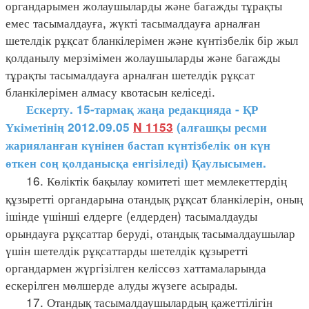
органдарымен жолаушыларды және багажды тұрақты
емес тасымалдауға, жүкті тасымалдауға арналған
шетелдік рұқсат бланкілерімен және күнтізбелік бір жыл
қолданылу мерзімімен жолаушыларды және багажды
тұрақты тасымалдауға арналған шетелдік рұқсат
бланкілерімен алмасу квотасын келіседі.
Ескерту. 15-тармақ жаңа редакцияда - ҚР
Үкіметінің 2012.09.05
N 1153
(алғашқы ресми
жарияланған күнінен бастап күнтізбелік он күн
өткен соң қолданысқа енгізіледі) Қаулысымен.
16. Көліктік бақылау комитеті шет мемлекеттердің
құзыретті органдарына отандық рұқсат бланкілерін, оның
ішінде үшінші елдерге (елдерден) тасымалдауды
орындауға рұқсаттар беруді, отандық тасымалдаушылар
үшін шетелдік рұқсаттарды шетелдік құзыретті
органдармен жүргізілген келіссөз хаттамаларында
ескерілген мөлшерде алуды жүзеге асырады.
17. Отандық тасымалдаушылардың қажеттілігін