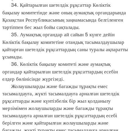
34. Қайтарылған шетелдік рұқсаттар Көліктік
бақылау комитетінде және оның аумақтық органдарында
Қазақстан Республикасының заңнамасында белгіленген
тәртіппен бес жыл бойы сақталады.
35. Аумақтық органдар ай сайын 5 күнге дейін
Көліктік бақылау комитетіне отандық тасымалдаушылар
қайтарған шетелдік рұқсаттардың саны туралы ақпаратты
ұсынады.
36. Көліктік бақылау комитеті және аумақтық
органдар қайтарылған шетелдік рұқсаттардың есебін
елдер бөлінісінде жүргізеді.
Жолаушыларды және багажды тұрақты емес
тасымалдауға, жүкті тасымалдауға арналған шетелдік
рұқсаттарды және күнтізбелік бір жыл қолданылу
мерзімімен жолаушыларды және багажды тұрақты
тасымалдауға арналған шетелдік рұқсаттардың есебі
берілген және қайтарылған жолаушыларды және
багажды, жүкті тұрақты емес тасымалдауға арналған