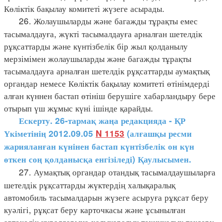
Көліктік бақылау комитеті жүзеге асырады.
26. Жолаушыларды және багажды тұрақты емес
тасымалдауға, жүкті тасымалдауға арналған шетелдік
рұқсаттарды және күнтізбелік бір жыл қолданылу
мерзімімен жолаушыларды және багажды тұрақты
тасымалдауға арналған шетелдік рұқсаттарды аумақтық
органдар немесе Көліктік бақылау комитеті өтінімдерді
алған күннен бастап өтініш берушіге хабарландыру бере
отырып үш жұмыс күні ішінде қарайды.
Ескерту. 26-тармақ жаңа редакцияда - ҚР
Үкіметінің 2012.09.05
N 1153
(алғашқы ресми
жарияланған күнінен бастап күнтізбелік он күн
өткен соң қолданысқа енгізіледі) Қаулысымен.
27. Аумақтық органдар отандық тасымалдаушыларға
шетелдік рұқсаттарды жүктердің халықаралық
автомобиль тасымалдарын жүзеге асыруға рұқсат беру
куәлігі, рұқсат беру карточкасы және ұсынылған
автокөлік құралдарына халықаралық техникалық тексеру