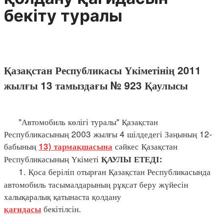
бекіту туралы
Қазақстан Республикасы Үкіметінің 2011
жылғы 13 тамыздағы № 923 Қаулысы
"Автомобиль көлігі туралы" Қазақстан
Республикасының 2003 жылғы 4 шілдедегі Заңының 12-
бабының
сәйкес Қазақстан
13) тармақшасына
Республикасының Үкіметі
ҚАУЛЫ ЕТЕДІ:
1. Қоса беріліп отырған Қазақстан Республикасында
автомобиль тасымалдарының рұқсат беру жүйесін
халықаралық қатынаста қолдану
бекітілсін.
қағидасы