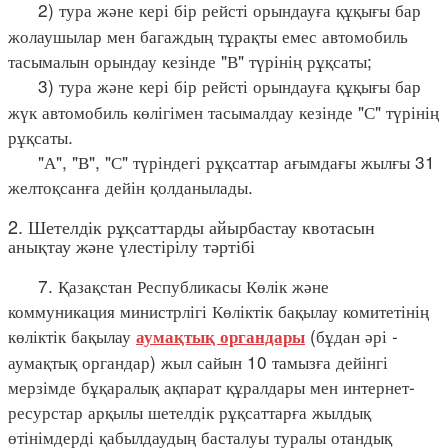
2) тура және кері бір рейсті орындауға құқығы бар
жолаушылар мен багаждың тұрақты емес автомобиль
тасымалын орындау кезінде "В" түрінің рұқсаты;
3) тура және кері бір рейсті орындауға құқығы бар
жүк автомобиль көлігімен тасымалдау кезінде "С" түрінің
рұқсаты.
"А", "В", "С" түріндегі рұқсаттар ағымдағы жылғы 31
желтоқсанға дейін қолданылады.
2. Шетелдік рұқсаттарды айырбастау квотасын
анықтау және үлестірілу тәртібі
7. Қазақстан Республикасы Көлік және
коммуникация министрлігі Көліктік бақылау комитетінің
көліктік бақылау
(бұдан әрі -
аумақтық органдары
аумақтық органдар) жыл сайын 10 тамызға дейінгі
мерзімде бұқаралық ақпарат құралдары мен интернет-
ресурстар арқылы шетелдік рұқсаттарға жылдық
өтінімдерді қабылдаудың басталуы туралы отандық