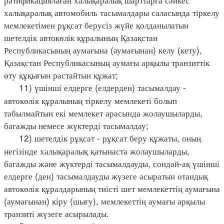
халықаралық автомобиль тасымалдары саласында тіркелу
мемлекетімен рұқсат берусіз жүйе қолданылатын
шетелдік автокөлік құралының Қазақстан
Республикасының аумағына (аумағынан) келу (кету),
Қазақстан Республикасының аумағы арқылы транзиттік
өту құқығын растайтын құжат;
11) үшінші елдерге (елдерден) тасымалдау -
автокөлік құралының тіркелу мемлекеті болып
табылмайтын екі мемлекет арасында жолаушыларды,
багажды немесе жүктерді тасымалдау;
12) шетелдік рұқсат - рұқсат беру құжаты, оның
негізінде халықаралық қатынаста жолаушыларды,
багажды және жүктерді тасымалдауды, сондай-ақ үшінші
елдерге (ден) тасымалдауды жүзеге асыратын отандық
автокөлік құралдарының тиісті шет мемлекеттің аумағына
(аумағынан) кіру (шығу), мемлекеттің аумағы арқылы
транзиті жүзеге асырылады.