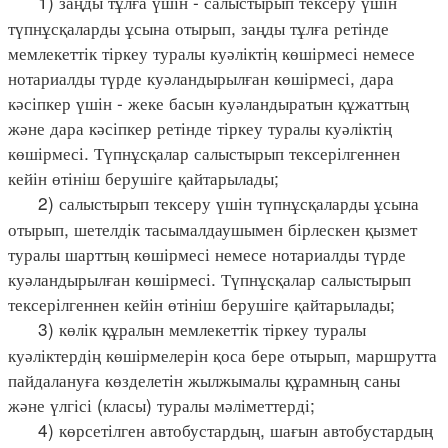
1) заңды тұлға үшін - салыстырып тексеру үшін
түпнұсқаларды ұсына отырып, заңды тұлға ретінде
мемлекеттік тіркеу туралы куәліктің көшірмесі немесе
нотариалды түрде куәландырылған көшірмесі, дара
кәсіпкер үшін - жеке басын куәландыратын құжаттың
және дара кәсіпкер ретінде тіркеу туралы куәліктің
көшірмесі. Түпнұсқалар салыстырып тексерілгеннен
кейін өтініш берушіге қайтарылады;
2) салыстырып тексеру үшін түпнұсқаларды ұсына
отырып, шетелдік тасымалдаушымен бірлескен қызмет
туралы шарттың көшірмесі немесе нотариалды түрде
куәландырылған көшірмесі. Түпнұсқалар салыстырып
тексерілгеннен кейін өтініш берушіге қайтарылады;
3) көлік құралын мемлекеттік тіркеу туралы
куәліктердің көшірмелерін қоса бере отырып, маршрутта
пайдалануға көзделетін жылжымалы құрамның саны
және үлгісі (класы) туралы мәліметтерді;
4) көрсетілген автобустардың, шағын автобустардың