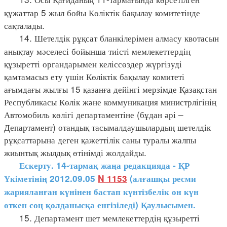
құжаттар 5 жыл бойы Көліктік бақылау комитетінде
сақталады.
14. Шетелдік рұқсат бланкілерімен алмасу квотасын
анықтау мәселесі бойынша тиісті мемлекеттердің
құзыретті органдарымен келіссөздер жүргізуді
қамтамасыз ету үшін Көліктік бақылау комитеті
ағымдағы жылғы 15 қазанға дейінгі мерзімде Қазақстан
Республикасы Көлік және коммуникация министрлігінің
Автомобиль көлігі департаментіне (бұдан әрі –
Департамент) отандық тасымалдаушылардың шетелдік
рұқсаттарына деген қажеттілік саны туралы жалпы
жиынтық жылдық өтінімді жолдайды.
Ескерту. 14-тармақ жаңа редакцияда - ҚР
Үкіметінің 2012.09.05
N 1153
(алғашқы ресми
жарияланған күнінен бастап күнтізбелік он күн
өткен соң қолданысқа енгізіледі) Қаулысымен.
15. Департамент шет мемлекеттердің құзыретті