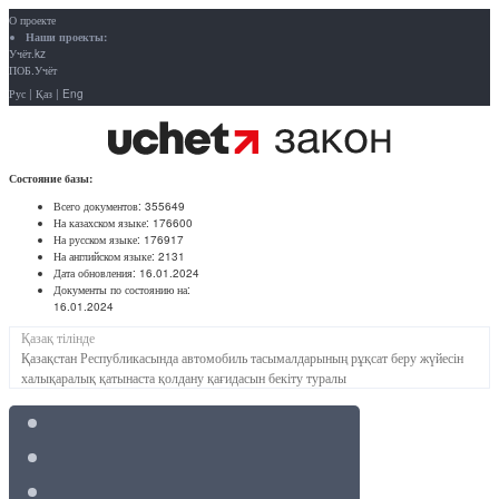
О проекте
Наши проекты:
Учёт.kz
ПОБ.Учёт
Рус
|
Қаз
|
Eng
Состояние базы:
Всего документов:
355649
На казахском языке:
176600
На русском языке:
176917
На английском языке:
2131
Дата обновления:
16.01.2024
Документы по состоянию на:
16.01.2024
Қазақ тілінде
Қазақстан Республикасында автомобиль тасымалдарының рұқсат беру жүйесін
халықаралық қатынаста қолдану қағидасын бекіту туралы