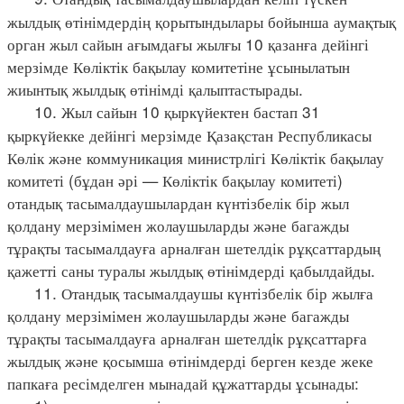
жылдық өтінімдердің қорытындылары бойынша аумақтық
орган жыл сайын ағымдағы жылғы 10 қазанға дейінгі
мерзімде Көліктік бақылау комитетіне ұсынылатын
жиынтық жылдық өтінімді қалыптастырады.
10. Жыл сайын 10 қыркүйектен бастап 31
қыркүйекке дейінгі мерзімде Қазақстан Республикасы
Көлік және коммуникация министрлігі Көліктік бақылау
комитеті (бұдан әрі — Көліктік бақылау комитеті)
отандық тасымалдаушылардан күнтізбелік бір жыл
қолдану мерзімімен жолаушыларды және багажды
тұрақты тасымалдауға арналған шетелдік рұқсаттардың
қажетті саны туралы жылдық өтінімдерді қабылдайды.
11. Отандық тасымалдаушы күнтізбелік бір жылға
қолдану мерзімімен жолаушыларды және багажды
тұрақты тасымалдауға арналған шетелдiк рұқсаттарға
жылдық және қосымша өтінімдерді берген кезде жеке
папкаға ресімделген мынадай құжаттарды ұсынады: