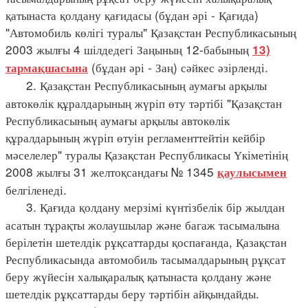
қатынаста қолдану қағидасы (бұдан әрі - Қағида)
"Автомобиль көлігі туралы" Қазақстан Республикасының
2003 жылғы 4 шілдедегі Заңының 12-бабының
13)
(бұдан әрі - Заң) сәйкес әзірленді.
тармақшасына
2. Қазақстан Республикасының аумағы арқылы
автокөлік құралдарының жүріп өту тәртібі "Қазақстан
Республикасының аумағы арқылы автокөлік
құралдарының жүріп өтуін регламенттейтін кейбір
мәселелер" туралы Қазақстан Республикасы Үкіметінің
2008 жылғы 31 желтоқсандағы № 1345
қаулысымен
белгіленеді.
3. Қағида қолдану мерзімі күнтізбелік бір жылдан
асатын тұрақты жолаушылар және багаж тасымалына
берілетін шетелдік рұқсаттарды қоспағанда, Қазақстан
Республикасында автомобиль тасымалдарының рұқсат
беру жүйесін халықаралық қатынаста қолдану және
шетелдік рұқсаттарды беру тәртібін айқындайды.