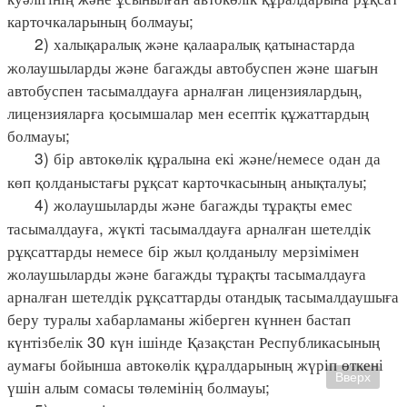
карточкаларының болмауы;
2) халықаралық және қалааралық қатынастарда
жолаушыларды және багажды автобуспен және шағын
автобуспен тасымалдауға арналған лицензиялардың,
лицензияларға қосымшалар мен есептік құжаттардың
болмауы;
3) бір автокөлік құралына екі және/немесе одан да
көп қолданыстағы рұқсат карточкасының анықталуы;
4) жолаушыларды және багажды тұрақты емес
тасымалдауға, жүкті тасымалдауға арналған шетелдік
рұқсаттарды немесе бір жыл қолданылу мерзімімен
жолаушыларды және багажды тұрақты тасымалдауға
арналған шетелдік рұқсаттарды отандық тасымалдаушыға
беру туралы хабарламаны жіберген күннен бастап
күнтізбелік 30 күн ішінде Қазақстан Республикасының
аумағы бойынша автокөлік құралдарының жүріп өткені
Вверх
үшін алым сомасы төлемінің болмауы;