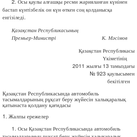
2. Осы қаулы алғашқы ресми жарияланған күнінен
бастап күнтізбелік он күн өткен соң қолданысқа
енгізіледі.
Қазақстан Республикасының
Премьер-Министрі К. Мәсімов
Қазақстан Республикасы
Үкіметінің
2011 жылғы 13 тамыздағы
№ 923 қаулысымен
бекітілген
Қазақстан Республикасында автомобиль
тасымалдарының рұқсат беру жүйесін халықаралық
қатынаста қолдану қағидасы
1. Жалпы ережелер
1. Осы Қазақстан Республикасында автомобиль
тасымалдарының рұқсат беру жүйесін халықаралық