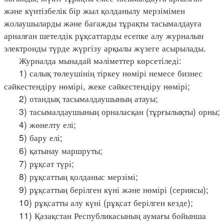
және күнтізбелік бір жыл қолданылу мерзімімен
жолаушыларды және багажды тұрақты тасымалдауға
арналған шетелдік рұқсаттарды есепке алу журналын
электронды түрде жүргізу арқылы жүзеге асырылады.
Журналда мынадай мәліметтер көрсетіледі:
1) салық төлеушінің тіркеу нөмірі немесе бизнес
сәйкестендіру нөмірі, жеке сәйкестендіру нөмірі;
2) отандық тасымалдаушының атауы;
3) тасымалдаушының орналасқан (тұрғылықты) орны;
4) жөнелту елі;
5) бару елі;
6) қатынау маршруты;
7) рұқсат түрі;
8) рұқсаттың қолданыс мерзімі;
9) рұқсаттың берілген күні және нөмірі (сериясы);
10) рұқсатты алу күні (рұқсат берілген кезде);
11) Қазақстан Республикасының аумағы бойынша