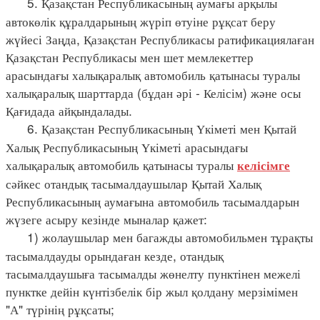
5. Қазақстан Республикасының аумағы арқылы
автокөлік құралдарының жүріп өтуіне рұқсат беру
жүйесі Заңда, Қазақстан Республикасы ратификациялаған
Қазақстан Республикасы мен шет мемлекеттер
арасындағы халықаралық автомобиль қатынасы туралы
халықаралық шарттарда (бұдан әрі - Келісім) және осы
Қағидада айқындалады.
6. Қазақстан Республикасының Үкіметі мен Қытай
Халық Республикасының Үкіметі арасындағы
халықаралық автомобиль қатынасы туралы
келісімге
сәйкес отандық тасымалдаушылар Қытай Халық
Республикасының аумағына автомобиль тасымалдарын
жүзеге асыру кезінде мыналар қажет:
1) жолаушылар мен багажды автомобильмен тұрақты
тасымалдауды орындаған кезде, отандық
тасымалдаушыға тасымалды жөнелту пунктінен межелі
пунктке дейін күнтізбелік бір жыл қолдану мерзімімен
"А" түрінің рұқсаты;