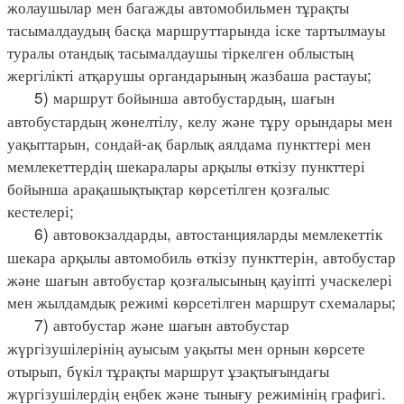
жолаушылар мен багажды автомобильмен тұрақты
тасымалдаудың басқа маршруттарында іске тартылмауы
туралы отандық тасымалдаушы тіркелген облыстың
жергілікті атқарушы органдарының жазбаша растауы;
5) маршрут бойынша автобустардың, шағын
автобустардың жөнелтілу, келу және тұру орындары мен
уақыттарын, сондай-ақ барлық аялдама пункттері мен
мемлекеттердің шекаралары арқылы өткізу пункттері
бойынша арақашықтықтар көрсетілген қозғалыс
кестелері;
6) автовокзалдарды, автостанцияларды мемлекеттік
шекара арқылы автомобиль өткізу пункттерін, автобустар
және шағын автобустар қозғалысының қауіпті учаскелері
мен жылдамдық режимі көрсетілген маршрут схемалары;
7) автобустар және шағын автобустар
жүргізушілерінің ауысым уақыты мен орнын көрсете
отырып, бүкіл тұрақты маршрут ұзақтығындағы
жүргізушілердің еңбек және тынығу режимінің графигі.