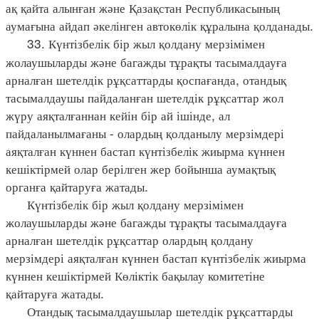
ақ қайта алынған және Қазақстан Республикасының
аумағына айдап әкелінген автокөлік құралына қолданады.
33. Күнтізбелік бір жыл қолдану мерзімімен
жолаушыларды және багажды тұрақты тасымалдауға
арналған шетелдік рұқсаттарды қоспағанда, отандық
тасымалдаушы пайдаланған шетелдік рұқсаттар жол
жүру аяқталғаннан кейін бір ай ішінде, ал
пайдаланылмағаны - олардың қолданылу мерзімдері
аяқталған күннен бастап күнтізбелік жиырма күннен
кешіктірмей олар берілген жер бойынша аумақтық
органға қайтаруға жатады.
Күнтізбелік бір жыл қолдану мерзімімен
жолаушыларды және багажды тұрақты тасымалдауға
арналған шетелдік рұқсаттар олардың қолдану
мерзімдері аяқталған күннен бастап күнтізбелік жиырма
күннен кешіктірмей Көліктік бақылау комитетіне
қайтаруға жатады.
Отандық тасымалдаушылар шетелдік рұқсаттарды