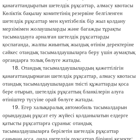
қанағаттандыратын шетелдік рұқсаттар, алмасу квотасы
Көліктік бақылау комитетінің резервіне белгіленген
шетелдік рұқсаттар мен күнтізбелік бір жыл қолдану
мерзімімен жолаушыларды және багажды тұрақты
тасымалдауға арналған шетелдік рұқсаттарды
қоспағанда, жалпы жиынтық жылдық өтінім деректеріне
сәйкес отандық тасымалдаушыларға беру үшін аумақтық
органдарға толық бөлуге жатады.
18. Отандық тасымалдаушылардың қажеттілігін
қанағаттандырмаған шетелдік рұқсаттар, алмасу квотасы
отандық тасымалдаушылардан тиісті құжаттарды қоса
бере отырып, шетелдік рұқсаттың бланкілерін алуға
өтініштер түсуіне орай бөлуге жатады.
19. Егер халықаралық автомобиль тасымалдарын
орындаудың рұқсат ету жүйесі қолданылатын елдерге
қатысты рұқсаттарға сұраныс отандық
тасымалдаушыларға берілетін шетелдік рұқсаттар
санынан асса, онда шетелдік рұқсаттар бірінші кезекте: