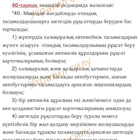
мынадай редакцияда жазылсын:
40-тармақ
"40. Мынадай жағдайларда отандық
тасымалдаушыларға шетелдік рұқсаттарды беруден бас
тартылады:
1) жүктердің халықаралық автомобиль тасымалдарын
жүзеге асыруға отандық тасымалдаушының рұқсат беру
куәлігінің, ұсынылған автокөлік құралдарына рұқсат
карточкаларының болмауы;
2) халықаралық және қалааралық қатынастарда
жолаушыларды және багажды автобустармен, шағын
автобустармен тасымалдауға арналған лицензиялардың
болмауы;
3) бір автокөлік құралына екі және/немесе одан да
көп қолданыстағы рұқсат карточкаларының анықталуы;
4) шетелдік рұқсаттарды беру туралы немесе
күнтізбелік бір жыл қолдану мерзімімен жолаушыларды
және багажды тұрақты тасымалдауға арналған шетелдік
рұқсаттарды беру туралы хабарламаның отандық