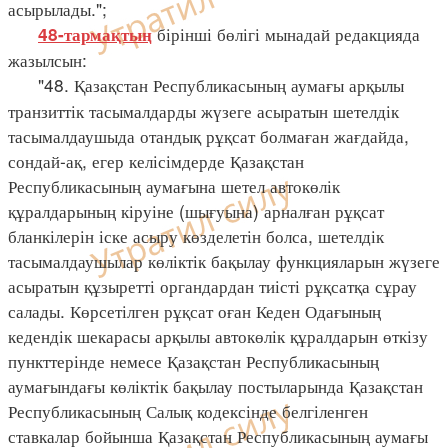
асырылады.";
бірінші бөлігі мынадай редакцияда
48-тармақтың
жазылсын:
"48. Қазақстан Республикасының аумағы арқылы
транзиттік тасымалдарды жүзеге асыратын шетелдік
тасымалдаушыда отандық рұқсат болмаған жағдайда,
сондай-ақ, егер келісімдерде Қазақстан
Республикасының аумағына шетел автокөлік
құралдарының кіруіне (шығуына) арналған рұқсат
бланкілерін іске асыру көзделетін болса, шетелдік
тасымалдаушылар көліктік бақылау функцияларын жүзеге
асыратын құзыретті органдардан тиісті рұқсатқа сұрау
салады. Көрсетілген рұқсат оған Кеден Одағының
кедендік шекарасы арқылы автокөлік құралдарын өткізу
пункттерінде немесе Қазақстан Республикасының
аумағындағы көліктік бақылау постыларында Қазақстан
Республикасының Салық кодексінде белгіленген
ставкалар бойынша Қазақстан Республикасының аумағы