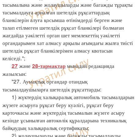
тасымалына және жолаушыларды және багажды тұрақты
тасымалдауға арналған шетелдік рұқсаттардың
бланкілерін алуға қосымша өтінімдерді берген және
талап етілмеген шетелдік рұқсат бланкілері болмаған
жағдайда уәкілетті орган шет мемлекеттің уәкілетті
органдарымен хат алмасу арқылы ағымдағы жылға тиісті
шетелдік рұқсат бланкілерімен алмасу квотасын
келіседі.";
және
мынадай редакцияда
27
28-тармақтар
жазылсын:
"27. Аумақтық органдар отандық
тасымалдаушыларға шетелдік рұқсаттарды:
1) жүктердің халықаралық автомобиль тасымалдарын
жүзеге асыруға рұқсат беру куәлігі, рұқсат беру
карточкасы және жүктердің тасымалын жүзеге асыру
кезінде ұсынылған автокөлік құралдарына техникалық
байқаудың халықаралық сертификаты;
2) жолаушыларды және багажды тасымалдауды