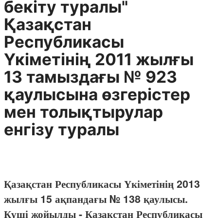
бекіту туралы"
Қазақстан
Республикасы
Үкіметінің 2011 жылғы
13 тамыздағы № 923
қаулысына өзгерістер
мен толықтырулар
енгізу туралы
Қазақстан Республикасы Үкіметінің 2013
жылғы 15 ақпандағы № 138 қаулысы.
Күші жойылды - Қазақстан Республикасы