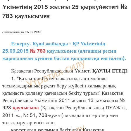
Үкіметінің 2015 жылғы 25 қыркүйектегі №
783 қаулысымен
с изменениями на: 25.09.2015
Ескерту. Күші жойылды - ҚР Үкіметінің
25.09.2015
№ 783
қаулысымен (алғашқы ресми
жарияланған күнінен бастап қолданысқа енгізіледі).
Қазақстан Республикасының Үкіметі
:
ҚАУЛЫ ЕТЕДІ
1. "Қазақстан Республикасында автомобиль
тасымалдарының рұқсат беру жүйесін халықаралық
қатынаста қолдану қағидасын бекіту туралы" Қазақстан
Республикасы Үкіметінің 2011 жылғы 13 тамыздағы №
923
(Қазақстан Республикасының ПҮАЖ-ы,
қаулысына
2011 ж., № 51, 708-құжат) мынадай өзгерістер мен
толықтырулар енгізілсін:
көрсетілген қаулымен бекітілген Қазақстан