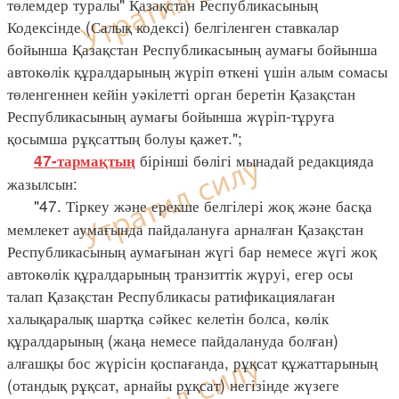
төлемдер туралы" Қазақстан Республикасының
Кодексінде (Салық кодексі) белгіленген ставкалар
бойынша Қазақстан Республикасының аумағы бойынша
автокөлік құралдарының жүріп өткені үшін алым сомасы
төленгеннен кейін уәкілетті орган беретін Қазақстан
Республикасының аумағы бойынша жүріп-тұруға
қосымша рұқсаттың болуы қажет.";
бірінші бөлігі мынадай редакцияда
47-тармақтың
жазылсын:
"47. Тіркеу және ерекше белгілері жоқ және басқа
мемлекет аумағында пайдалануға арналған Қазақстан
Республикасының аумағынан жүгі бар немесе жүгі жоқ
автокөлік құралдарының транзиттік жүруі, егер осы
талап Қазақстан Республикасы ратификациялаған
халықаралық шартқа сәйкес келетін болса, көлік
құралдарының (жаңа немесе пайдалануда болған)
алғашқы бос жүрісін қоспағанда, рұқсат құжаттарының
(отандық рұқсат, арнайы рұқсат) негізінде жүзеге