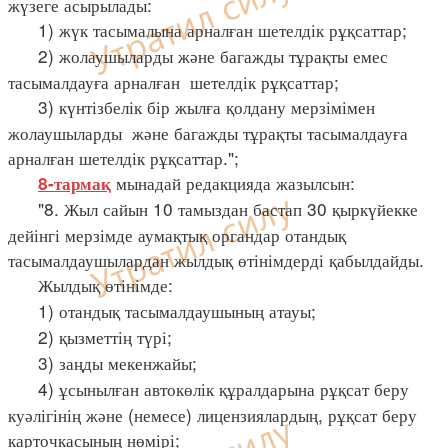
жүзеге асырылады:
1) жүк тасымалына арналған шетелдік рұқсаттар;
2) жолаушыларды және багажды тұрақты емес
тасымалдауға арналған шетелдік рұқсаттар;
3) күнтізбелік бір жылға қолдану мерзімімен
жолаушыларды және багажды тұрақты тасымалдауға
арналған шетелдік рұқсаттар.";
мынадай редакцияда жазылсын:
8-тармақ
"8. Жыл сайын 10 тамыздан бастап 30 қыркүйекке
дейінгі мерзімде аумақтық органдар отандық
тасымалдаушылардан жылдық өтінімдерді қабылдайды.
Жылдық өтінімде:
1) отандық тасымалдаушының атауы;
2) қызметтің түрі;
3) заңды мекенжайы;
4) ұсынылған автокөлік құралдарына рұқсат беру
куәлігінің және (немесе) лицензиялардың, рұқсат беру
карточкасының нөмірі;