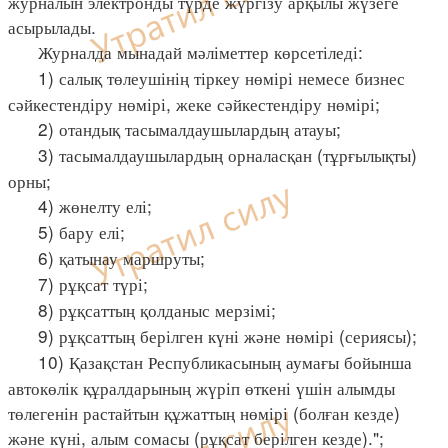
журналын электронды түрде жүргізу арқылы жүзеге
асырылады.
Журналда мынадай мәліметтер көрсетіледі:
1) салық төлеушінің тіркеу нөмірі немесе бизнес
сәйкестендіру нөмірі, жеке сәйкестендіру нөмірі;
2) отандық тасымалдаушылардың атауы;
3) тасымалдаушылардың орналасқан (тұрғылықты)
орны;
4) жөнелту елі;
5) бару елі;
6) қатынау маршруты;
7) рұқсат түрі;
8) рұқсаттың қолданыс мерзімі;
9) рұқсаттың берілген күні және нөмірі (сериясы);
10) Қазақстан Республикасының аумағы бойынша
автокөлік құралдарының жүріп өткені үшін алымды
төлегенін растайтын құжаттың нөмірі (болған кезде)
және күні, алым сомасы (рұқсат берілген кезде).";