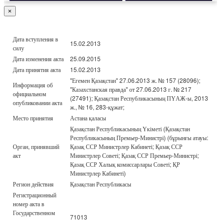
×
Дата вступления в
15.02.2013
силу
Дата изменения акта
25.09.2015
Дата принятия акта
15.02.2013
"Егемен Қазақстан" 27.06.2013 ж. № 157 (28096);
Информация об
"Казахстанская правда" от 27.06.2013 г. № 217
официальном
(27491); Қазақстан Республикасының ПҮАЖ-ы, 2013
опубликовании акта
ж., № 16, 283-құжат;
Место принятия
Астана қаласы
Қазақстан Республикасының Үкіметі (Қазақстан
Республикасының Премьер-Министрі) (бұрынғы атауы:
Орган, принявший
Қазақ ССР Министрлер Кабинеті; Қазақ ССР
акт
Министрлер Советі; Қазақ ССР Премьер-Министрі;
Қазақ ССР Халық комиссарлары Советі; ҚР
Министрлер Кабинеті)
Регион действия
Қазақстан Республикасы
Регистрационный
номер акта в
Государственном
71013