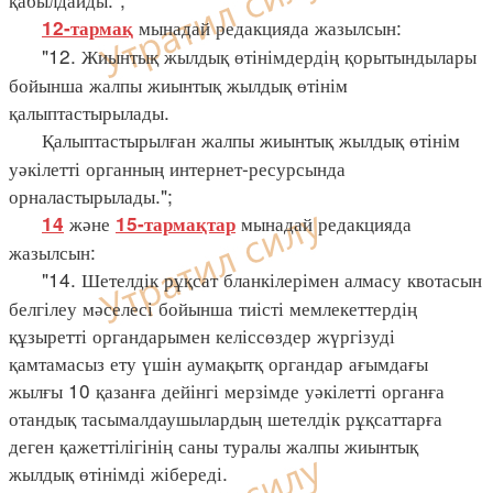
мынадай редакцияда жазылсын:
12-тармақ
"12. Жиынтық жылдық өтінімдердің қорытындылары
бойынша жалпы жиынтық жылдық өтінім
қалыптастырылады.
Қалыптастырылған жалпы жиынтық жылдық өтінім
уәкілетті органның интернет-ресурсында
орналастырылады.";
және
мынадай редакцияда
14
15-тармақтар
жазылсын:
"14. Шетелдік рұқсат бланкілерімен алмасу квотасын
белгілеу мәселесі бойынша тиісті мемлекеттердің
құзыретті органдарымен келіссөздер жүргізуді
қамтамасыз ету үшін аумақытқ органдар ағымдағы
жылғы 10 қазанға дейінгі мерзімде уәкілетті органға
отандық тасымалдаушылардың шетелдік рұқсаттарға
деген қажеттілігінің саны туралы жалпы жиынтық
жылдық өтінімді жібереді.