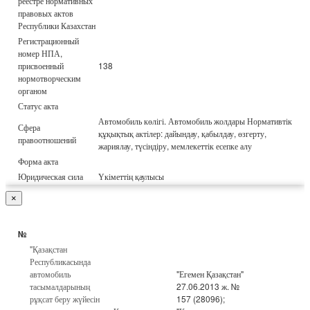
реестре нормативных
правовых актов
Республики Казахстан
Регистрационный
номер НПА,
присвоенный
138
нормотворческим
органом
Статус акта
Автомобиль көлігі. Автомобиль жолдары Нормативтік
Сфера
құқықтық актілер: дайындау, қабылдау, өзгерту,
правоотношений
жариялау, түсіндіру, мемлекеттік есепке алу
Форма акта
Юридическая сила
Үкіметтің қаулысы
×
№
"Қазақстан
Республикасында
автомобиль
"Егемен Қазақстан"
тасымалдарының
27.06.2013 ж. №
рұқсат беру жүйесін
157 (28096);