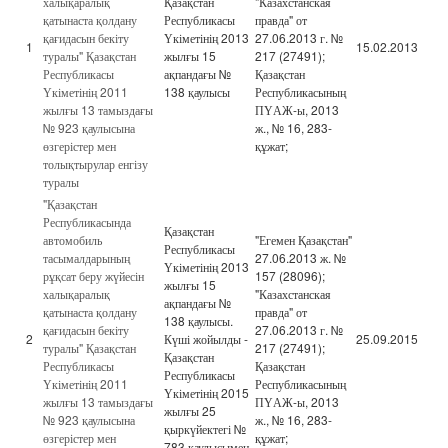
халықаралық
Қазақстан
"Казахстанская
қатынаста қолдану
Республикасы
правда" от
қағидасын бекіту
Үкіметінің 2013
27.06.2013 г. №
1
15.02.2013
туралы" Қазақстан
жылғы 15
217 (27491);
Республикасы
ақпандағы №
Қазақстан
Үкіметінің 2011
138 қаулысы
Республикасының
жылғы 13 тамыздағы
ПҮАЖ-ы, 2013
№ 923 қаулысына
ж., № 16, 283-
өзгерістер мен
құжат;
толықтырулар енгізу
туралы
"Қазақстан
Республикасында
Қазақстан
автомобиль
"Егемен Қазақстан"
Республикасы
тасымалдарының
27.06.2013 ж. №
Үкіметінің 2013
рұқсат беру жүйесін
157 (28096);
жылғы 15
халықаралық
"Казахстанская
ақпандағы №
қатынаста қолдану
правда" от
138 қаулысы.
қағидасын бекіту
27.06.2013 г. №
2
Күші жойылды -
25.09.2015
туралы" Қазақстан
217 (27491);
Қазақстан
Республикасы
Қазақстан
Республикасы
Үкіметінің 2011
Республикасының
Үкіметінің 2015
жылғы 13 тамыздағы
ПҮАЖ-ы, 2013
жылғы 25
№ 923 қаулысына
ж., № 16, 283-
қыркүйектегі №
өзгерістер мен
құжат;
783 қаулысымен