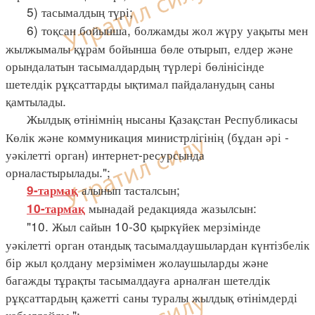
5) тасымалдың түрі;
6) тоқсан бойынша, болжамды жол жүру уақыты мен
жылжымалы құрам бойынша бөле отырып, елдер және
орындалатын тасымалдардың түрлері бөлінісінде
шетелдік рұқсаттарды ықтимал пайдаланудың саны
қамтылады.
Жылдық өтінімнің нысаны Қазақстан Республикасы
Көлік және коммуникация министрлігінің (бұдан әрі -
уәкілетті орган) интернет-ресурсында
орналастырылады.";
алынып тасталсын;
9-тармақ
мынадай редакцияда жазылсын:
10-тармақ
"10. Жыл сайын 10-30 қыркүйек мерзімінде
уәкілетті орган отандық тасымалдаушылардан күнтізбелік
бір жыл қолдану мерзімімен жолаушыларды және
багажды тұрақты тасымалдауға арналған шетелдік
рұқсаттардың қажетті саны туралы жылдық өтінімдерді
қабылдайды.";