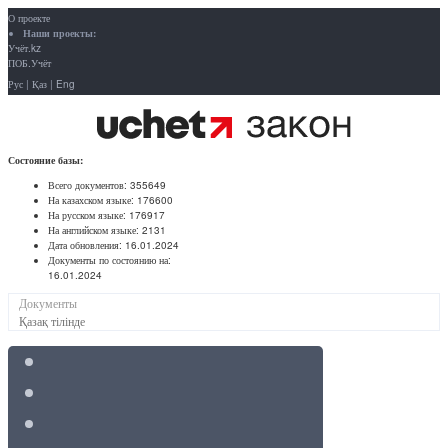
О проекте
Наши проекты:
Учёт.kz
ПОБ.Учёт
Рус
|
Қаз
|
Eng
Состояние базы:
Всего документов:
355649
На казахском языке:
176600
На русском языке:
176917
На английском языке:
2131
Дата обновления:
16.01.2024
Документы по состоянию на:
16.01.2024
Документы
Қазақ тілінде