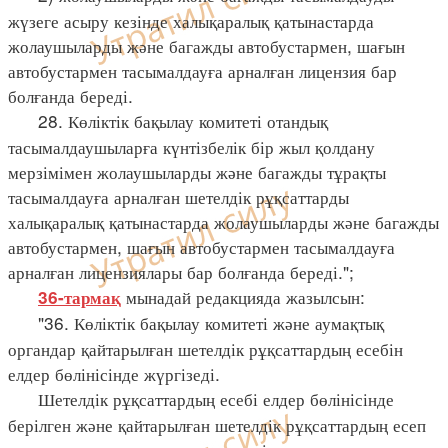
жүзеге асыру кезінде халықаралық қатынастарда
жолаушыларды және багажды автобустармен, шағын
автобустармен тасымалдауға арналған лицензия бар
болғанда береді.
28. Көліктік бақылау комитеті отандық
тасымалдаушыларға күнтізбелік бір жыл қолдану
мерзімімен жолаушыларды және багажды тұрақты
тасымалдауға арналған шетелдік рұқсаттарды
халықаралық қатынастарда жолаушыларды және багажды
автобустармен, шағын автобустармен тасымалдауға
арналған лицензиялары бар болғанда береді.";
мынадай редакцияда жазылсын:
36-тармақ
"36. Көліктік бақылау комитеті және аумақтық
органдар қайтарылған шетелдік рұқсаттардың есебін
елдер бөлінісінде жүргізеді.
Шетелдік рұқсаттардың есебі елдер бөлінісінде
берілген және қайтарылған шетелдік рұқсаттардың есеп