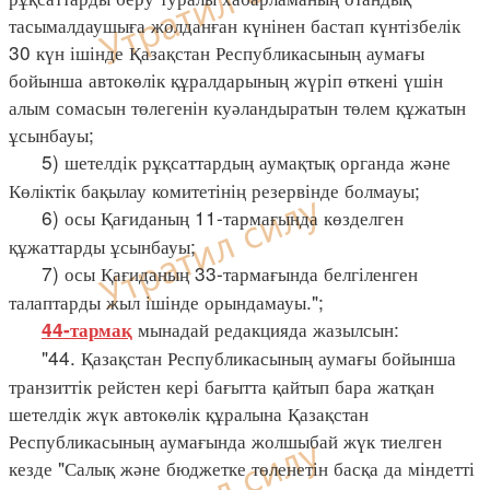
тасымалдаушыға жолданған күнінен бастап күнтізбелік
30 күн ішінде Қазақстан Республикасының аумағы
бойынша автокөлік құралдарының жүріп өткені үшін
алым сомасын төлегенін куәландыратын төлем құжатын
ұсынбауы;
5) шетелдік рұқсаттардың аумақтық органда және
Көліктік бақылау комитетінің резервінде болмауы;
6) осы Қағиданың 11-тармағында көзделген
құжаттарды ұсынбауы;
7) осы Қағиданың 33-тармағында белгіленген
талаптарды жыл ішінде орындамауы.";
мынадай редакцияда жазылсын:
44-тармақ
"44. Қазақстан Республикасының аумағы бойынша
транзиттік рейстен кері бағытта қайтып бара жатқан
шетелдік жүк автокөлік құралына Қазақстан
Республикасының аумағында жолшыбай жүк тиелген
кезде "Салық және бюджетке төленетін басқа да міндетті