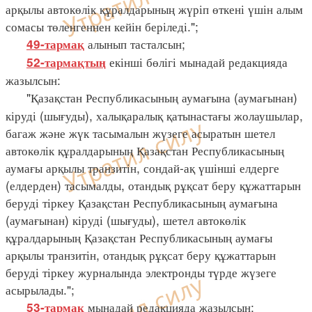
арқылы автокөлік құралдарының жүріп өткені үшін алым
сомасы төленгеннен кейін беріледі.";
алынып тасталсын;
49-тармақ
екінші бөлігі мынадай редакцияда
52-тармақтың
жазылсын:
"Қазақстан Республикасының аумағына (аумағынан)
кіруді (шығуды), халықаралық қатынастағы жолаушылар,
багаж және жүк тасымалын жүзеге асыратын шетел
автокөлік құралдарының Қазақстан Республикасының
аумағы арқылы транзитін, сондай-ақ үшінші елдерге
(елдерден) тасымалды, отандық рұқсат беру құжаттарын
беруді тіркеу Қазақстан Республикасының аумағына
(аумағынан) кіруді (шығуды), шетел автокөлік
құралдарының Қазақстан Республикасының аумағы
арқылы транзитін, отандық рұқсат беру құжаттарын
беруді тіркеу журналында электронды түрде жүзеге
асырылады.";
мынадай редакцияда жазылсын:
53-тармақ