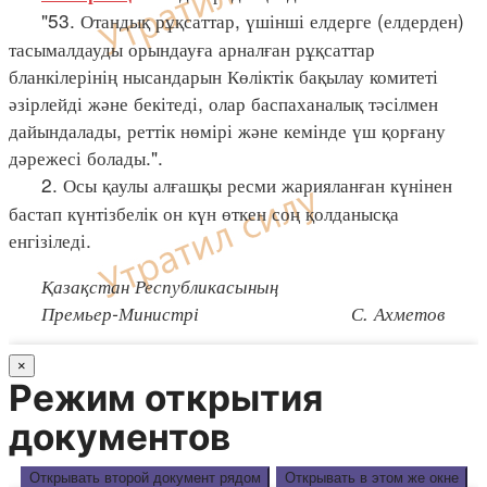
"53. Отандық рұқсаттар, үшінші елдерге (елдерден)
тасымалдауды орындауға арналған рұқсаттар
бланкілерінің нысандарын Көліктік бақылау комитеті
әзірлейді және бекітеді, олар баспаханалық тәсілмен
дайындалады, реттік нөмірі және кемінде үш қорғану
дәрежесі болады.".
2. Осы қаулы алғашқы ресми жарияланған күнінен
бастап күнтізбелік он күн өткен соң қолданысқа
енгізіледі.
Қазақстан Республикасының
Премьер-Министрі С. Ахметов
×
Режим открытия
документов
Открывать второй документ рядом
Открывать в этом же окне