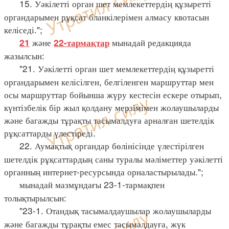
15. Уәкілетті орган шет мемлекеттердің құзыретті
органдарымен рұқсат бланкілерімен алмасу квотасын
келіседі.";
және
мынадай редакцияда
21
22-тармақтар
жазылсын:
"21. Уәкілетті орган шет мемлекеттердің құзыретті
органдарымен келісілген, белгіленген маршруттар мен
осы маршруттар бойынша жүру кестесін ескере отырып,
күнтізбелік бір жыл қолдану мерзімімен жолаушыларды
және багажды тұрақты тасымалдуға арналған шетелдік
рұқсаттарды үлестіреді.
22. Аумақтық органдар бөлінісінде үлестірілген
шетелдік рұқсаттардың саны туралы мәліметтер уәкілетті
органның интернет-ресурсында орналастырылады.";
мынадай мазмұндағы 23-1-тармақпен
толықтырылсын:
"23-1. Отандық тасымалдаушылар жолаушыларды
және багажды тұрақты емес тасымалдауға, жүк