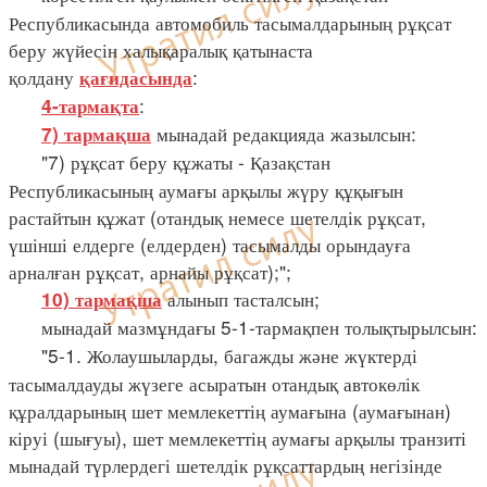
Республикасында автомобиль тасымалдарының рұқсат
беру жүйесін халықаралық қатынаста
қолдану
:
қағидасында
:
4-тармақта
мынадай редакцияда жазылсын:
7) тармақша
"7) рұқсат беру құжаты - Қазақстан
Республикасының аумағы арқылы жүру құқығын
растайтын құжат (отандық немесе шетелдік рұқсат,
үшінші елдерге (елдерден) тасымалды орындауға
арналған рұқсат, арнайы рұқсат);";
алынып тасталсын;
10) тармақша
мынадай мазмұндағы 5-1-тармақпен толықтырылсын:
"5-1. Жолаушыларды, багажды және жүктерді
тасымалдауды жүзеге асыратын отандық автокөлік
құралдарының шет мемлекеттің аумағына (аумағынан)
кіруі (шығуы), шет мемлекеттің аумағы арқылы транзиті
мынадай түрлердегі шетелдік рұқсаттардың негізінде