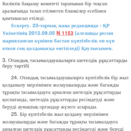
Көліктік бақылау комитеті тарапынан бір тоқсан
аралығында талап етілмеген бланкілер есебінен
қамтамасыз етіледі.
Ескерту. 23-тармақ жаңа редакцияда - ҚР
Үкіметінің 2012.09.05
N 1153
(алғашқы ресми
жарияланған күнінен бастап күнтізбелік он күн
өткен соң қолданысқа енгізіледі) Қаулысымен.
3. Отандық тасымалдаушыларға шетелдік рұқсаттарды
беру тәртібі
24. Отандық тасымалдаушыларға күнтізбелік бір жыл
қолданылу мерзімімен жолаушыларды және багажды
тұрақты тасымалдауға арналған шетелдік рұқсаттарды
қоспағанда, шетелдік рұқсаттарды ресімдеуді және
беруді аумақтық органдар жүзеге асырады.
25. Бір күнтізбелік жыл қолдану мерзімімен
жолаушыларды және багажды тұрақты тасымалдауға
арналған шетелдік рұқсаттарды ресімдеуді және беруді