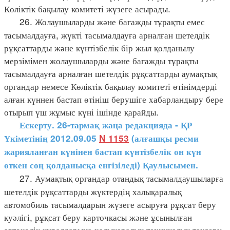
Көліктік бақылау комитеті жүзеге асырады.
26. Жолаушыларды және багажды тұрақты емес
тасымалдауға, жүкті тасымалдауға арналған шетелдік
рұқсаттарды және күнтізбелік бір жыл қолданылу
мерзімімен жолаушыларды және багажды тұрақты
тасымалдауға арналған шетелдік рұқсаттарды аумақтық
органдар немесе Көліктік бақылау комитеті өтінімдерді
алған күннен бастап өтініш берушіге хабарландыру бере
отырып үш жұмыс күні ішінде қарайды.
Ескерту. 26-тармақ жаңа редакцияда - ҚР
Үкіметінің 2012.09.05
N 1153
(алғашқы ресми
жарияланған күнінен бастап күнтізбелік он күн
өткен соң қолданысқа енгізіледі) Қаулысымен.
27. Аумақтық органдар отандық тасымалдаушыларға
шетелдік рұқсаттарды жүктердің халықаралық
автомобиль тасымалдарын жүзеге асыруға рұқсат беру
куәлігі, рұқсат беру карточкасы және ұсынылған
автокөлік құралдарына халықаралық техникалық тексеру