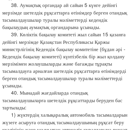
38. Аумақтық органдар ай сайын 5 күнге дейінгі
мерзімде шетелдік рұқсаттарға өтінімдер берген отандық
тасымалдаушылар туралы мәліметтерді кедендік
бақылаудың аумақтық органдарына ұсынады.
39. Көліктік бақылау комитеті жыл сайын 15 қазанға
дейінгі мерзімде Қазақстан Республикасы Қаржы
министрлігінің Кедендік бақылау комитетіне (бұдан әрі -
Кедендік бақылау комитеті) күнтізбелік бір жыл қолдану
мерзімімен жолаушыларды және багажды тұрақты
тасымалдауға арналған шетелдік рұқсаттарға өтінімдерді
берген отандық тасымалдаушылар туралы мәліметтерді
ұсынады.
40. Мынадай жағдайларда отандық
тасымалдаушыларға шетелдік рұқсаттарды беруден бас
тартылады:
1) жүктердің халықаралық автомобиль тасымалдарын
жүзеге асыруға отандық тасымалдаушының рұқсат беру
куәлігінің және ұсынылған автокөлік құралдарына рұқсат