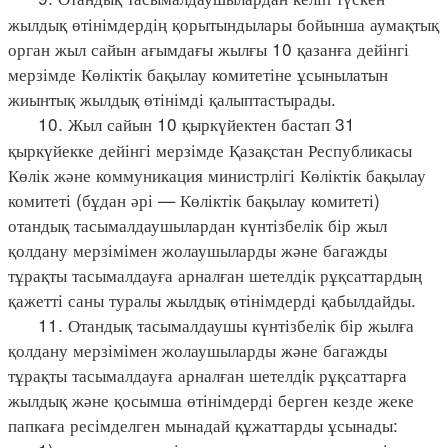
жылдық өтінімдердің қорытындылары бойынша аумақтық
орган жыл сайын ағымдағы жылғы 10 қазанға дейінгі
мерзімде Көліктік бақылау комитетіне ұсынылатын
жиынтық жылдық өтінімді қалыптастырады.
10. Жыл сайын 10 қыркүйектен бастап 31
қыркүйекке дейінгі мерзімде Қазақстан Республикасы
Көлік және коммуникация министрлігі Көліктік бақылау
комитеті (бұдан әрі — Көліктік бақылау комитеті)
отандық тасымалдаушылардан күнтізбелік бір жыл
қолдану мерзімімен жолаушыларды және багажды
тұрақты тасымалдауға арналған шетелдік рұқсаттардың
қажетті саны туралы жылдық өтінімдерді қабылдайды.
11. Отандық тасымалдаушы күнтізбелік бір жылға
қолдану мерзімімен жолаушыларды және багажды
тұрақты тасымалдауға арналған шетелдiк рұқсаттарға
жылдық және қосымша өтінімдерді берген кезде жеке
папкаға ресімделген мынадай құжаттарды ұсынады: