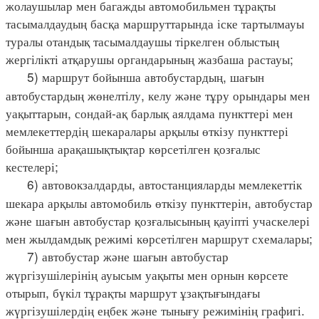
жолаушылар мен багажды автомобильмен тұрақты
тасымалдаудың басқа маршруттарында іске тартылмауы
туралы отандық тасымалдаушы тіркелген облыстың
жергілікті атқарушы органдарының жазбаша растауы;
5) маршрут бойынша автобустардың, шағын
автобустардың жөнелтілу, келу және тұру орындары мен
уақыттарын, сондай-ақ барлық аялдама пункттері мен
мемлекеттердің шекаралары арқылы өткізу пункттері
бойынша арақашықтықтар көрсетілген қозғалыс
кестелері;
6) автовокзалдарды, автостанцияларды мемлекеттік
шекара арқылы автомобиль өткізу пункттерін, автобустар
және шағын автобустар қозғалысының қауіпті учаскелері
мен жылдамдық режимі көрсетілген маршрут схемалары;
7) автобустар және шағын автобустар
жүргізушілерінің ауысым уақыты мен орнын көрсете
отырып, бүкіл тұрақты маршрут ұзақтығындағы
жүргізушілердің еңбек және тынығу режимінің графигі.