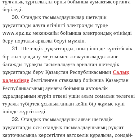
тұлғаның тұрғылықты орны бойынша аумақтық органға
беріледі.
30. Отандық тасымалдаушылар шетелдік
рұқсаттарды алуға өтінішті электронды түрде
www
.
ерz.кz мекенжайы бойынша электрондық өтінімді
беру порталы арқылы беруі мүмкін.
31. Шетелдік рұқсаттарды, оның ішінде күнтізбелік
бір жыл қолдану мерзімімен жолаушыларды және
багажды тұрақты тасымалдауға арналған шетелдік
рұқсаттарды беру Қазақстан Республикасының
Салық
белгіленген ставкалар бойынша Қазақстан
кодексінде
Республикасының аумағы бойынша автокөлік
құралдарының жүріп өткені үшін алым сомасын төлегені
туралы түбіртек ұсынылғаннан кейін бір жұмыс күні
ішінде жүргізіледі.
32. Отандық тасымалдаушы алған шетелдік
рұқсаттарды осы отандық тасымалдаушының рұқсат
карточкасында көрсетілген автокөлік құралына, сондай-