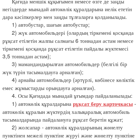
Қағида меншік құқығымен немесе өзге де заңды
негіздерде мынадай автокөлік құралдарына иелік ететін
дара кәсіпкерлер мен заңды тұлғаларға қолданылады.
1) автобустар, шағын автобустар;
2) жүк автомобильдері (олардың тіркемені қосқанда
рұқсат етілетін жалпы салмағы 6 тоннадан астам немесе
тіркемені қосқанда рұқсат етілетін пайдалы жүктемесі
3,5 тоннадан астам);
3) мамандандырылған автомобильдер (белгілі бір
жүк түрін тасымалдауға арналған);
4) арнайы автомобильдер (әртүрлі, көбінесе көліктік
емес жұмыстарды орындауға арналған).
4. Осы Қағидада мынадай ұғымдар пайдаланылады:
1) автокөлік құралдарына
-
рұқсат беру карточкасы
автокөлік құралын жүктердің халықаралық автомобиль
тасымалдарында пайдалануға рұқсат беретін құжат;
2) жолсапар - автокөлік құралдарының жөнелту
пунктінен межелі пунктіне жүруі және жөнелту пунктіне