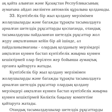
ақ қайта алынған және Қазақстан Республикасының
аумағына айдап әкелінген автокөлік құралына қолданады.
33. Күнтізбелік бір жыл қолдану мерзімімен
жолаушыларды және багажды тұрақты тасымалдауға
арналған шетелдік рұқсаттарды қоспағанда, отандық
тасымалдаушы пайдаланған шетелдік рұқсаттар жол
жүру аяқталғаннан кейін бір ай ішінде, ал
пайдаланылмағаны - олардың қолданылу мерзімдері
аяқталған күннен бастап күнтізбелік жиырма күннен
кешіктірмей олар берілген жер бойынша аумақтық
органға қайтаруға жатады.
Күнтізбелік бір жыл қолдану мерзімімен
жолаушыларды және багажды тұрақты тасымалдауға
арналған шетелдік рұқсаттар олардың қолдану
мерзімдері аяқталған күннен бастап күнтізбелік жиырма
күннен кешіктірмей Көліктік бақылау комитетіне
қайтаруға жатады.
Отандық тасымалдаушылар шетелдік рұқсаттарды