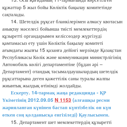
құжаттар 5 жыл бойы Көліктік бақылау комитетінде
сақталады.
14. Шетелдік рұқсат бланкілерімен алмасу квотасын
анықтау мәселесі бойынша тиісті мемлекеттердің
құзыретті органдарымен келіссөздер жүргізуді
қамтамасыз ету үшін Көліктік бақылау комитеті
ағымдағы жылғы 15 қазанға дейінгі мерзімде Қазақстан
Республикасы Көлік және коммуникация министрлігінің
Автомобиль көлігі департаментіне (бұдан әрі –
Департамент) отандық тасымалдаушылардың шетелдік
рұқсаттарына деген қажеттілік саны туралы жалпы
жиынтық жылдық өтінімді жолдайды.
Ескерту. 14-тармақ жаңа редакцияда - ҚР
Үкіметінің 2012.09.05
N 1153
(алғашқы ресми
жарияланған күнінен бастап күнтізбелік он күн
өткен соң қолданысқа енгізіледі) Қаулысымен.
15. Департамент шет мемлекеттердің құзыретті