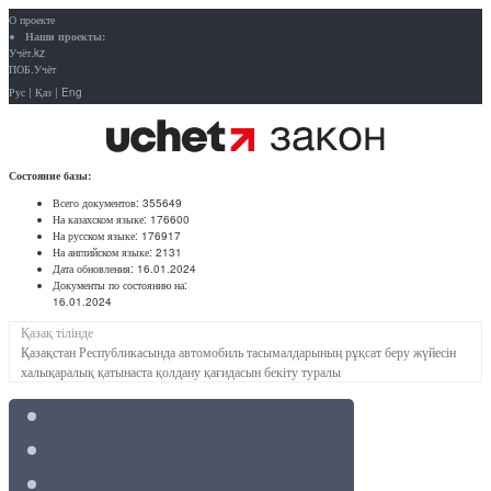
О проекте
Наши проекты:
Учёт.kz
ПОБ.Учёт
Рус
|
Қаз
|
Eng
Состояние базы:
Всего документов:
355649
На казахском языке:
176600
На русском языке:
176917
На английском языке:
2131
Дата обновления:
16.01.2024
Документы по состоянию на:
16.01.2024
Қазақ тілінде
Қазақстан Республикасында автомобиль тасымалдарының рұқсат беру жүйесін
халықаралық қатынаста қолдану қағидасын бекіту туралы