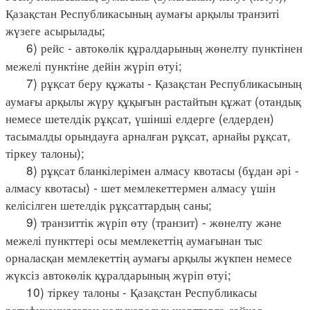
Қазақстан Республикасының аумағы арқылы транзиті
жүзеге асырылады;
6) рейс - автокөлік құралдарының жөнелту пунктінен
межелі пунктіне дейін жүріп өтуі;
7) рұқсат беру құжаты - Қазақстан Республикасының
аумағы арқылы жүру құқығын растайтын құжат (отандық
немесе шетелдік рұқсат, үшінші елдерге (елдерден)
тасымалды орындауға арналған рұқсат, арнайы рұқсат,
тіркеу талоны);
8) рұқсат бланкілерімен алмасу квотасы (бұдан әрі -
алмасу квотасы) - шет мемлекеттермен алмасу үшін
келісілген шетелдік рұқсаттардың саны;
9) транзиттік жүріп өту (транзит) - жөнелту және
межелі пункттері осы мемлекеттің аумағынан тыс
орналасқан мемлекеттің аумағы арқылы жүкпен немесе
жүксіз автокөлік құралдарының жүріп өтуі;
10) тіркеу талоны - Қазақстан Республикасы
ратификациялаған халықаралық шарттарға сәйкес