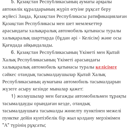
5. Қазақстан Республикасының аумағы арқылы
автокөлік құралдарының жүріп өтуіне рұқсат беру
жүйесі Заңда, Қазақстан Республикасы ратификациялаған
Қазақстан Республикасы мен шет мемлекеттер
арасындағы халықаралық автомобиль қатынасы туралы
халықаралық шарттарда (бұдан әрі - Келісім) және осы
Қағидада айқындалады.
6. Қазақстан Республикасының Үкіметі мен Қытай
Халық Республикасының Үкіметі арасындағы
халықаралық автомобиль қатынасы туралы
келісімге
сәйкес отандық тасымалдаушылар Қытай Халық
Республикасының аумағына автомобиль тасымалдарын
жүзеге асыру кезінде мыналар қажет:
1) жолаушылар мен багажды автомобильмен тұрақты
тасымалдауды орындаған кезде, отандық
тасымалдаушыға тасымалды жөнелту пунктінен межелі
пунктке дейін күнтізбелік бір жыл қолдану мерзімімен
"А" түрінің рұқсаты;