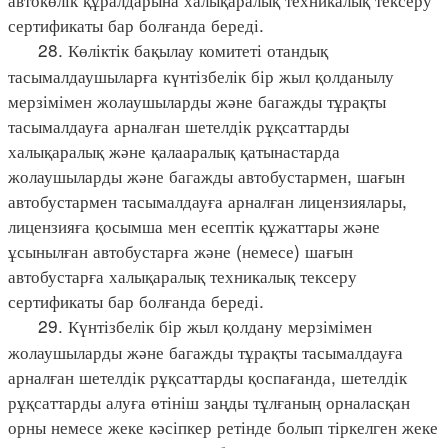
сертификаты бар болғанда береді.
28. Көліктік бақылау комитеті отандық
тасымалдаушыларға күнтізбелік бір жыл қолданылу
мерзімімен жолаушыларды және багажды тұрақты
тасымалдауға арналған шетелдік рұқсаттарды
халықаралық және қалааралық қатынастарда
жолаушыларды және багажды автобустармен, шағын
автобустармен тасымалдауға арналған лицензиялары,
лицензияға қосымша мен есептік құжаттары және
ұсынылған автобустарға және (немесе) шағын
автобустарға халықаралық техникалық тексеру
сертификаты бар болғанда береді.
29. Күнтізбелік бір жыл қолдану мерзімімен
жолаушыларды және багажды тұрақты тасымалдауға
арналған шетелдік рұқсаттарды қоспағанда, шетелдік
рұқсаттарды алуға өтініш заңды тұлғаның орналасқан
орны немесе жеке кәсіпкер ретінде болып тіркелген жеке