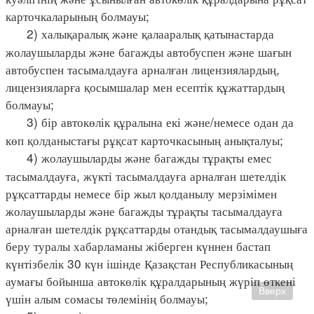
карточкаларының болмауы;
2) халықаралық және қалааралық қатынастарда
жолаушыларды және багажды автобуспен және шағын
автобуспен тасымалдауға арналған лицензиялардың,
лицензияларға қосымшалар мен есептік құжаттардың
болмауы;
3) бір автокөлік құралына екі және/немесе одан да
көп қолданыстағы рұқсат карточкасының анықталуы;
4) жолаушыларды және багажды тұрақты емес
тасымалдауға, жүкті тасымалдауға арналған шетелдік
рұқсаттарды немесе бір жыл қолданылу мерзімімен
жолаушыларды және багажды тұрақты тасымалдауға
арналған шетелдік рұқсаттарды отандық тасымалдаушыға
беру туралы хабарламаны жіберген күннен бастап
күнтізбелік 30 күн ішінде Қазақстан Республикасының
аумағы бойынша автокөлік құралдарының жүріп өткені
Вверх
үшін алым сомасы төлемінің болмауы;