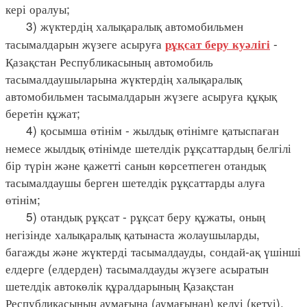
кері оралуы;
3) жүктердің халықаралық автомобильмен
тасымалдарын жүзеге асыруға
-
рұқсат беру куәлігі
Қазақстан Республикасының автомобиль
тасымалдаушыларына жүктердің халықаралық
автомобильмен тасымалдарын жүзеге асыруға құқық
беретін құжат;
4) қосымша өтінім - жылдық өтінімге қатыспаған
немесе жылдық өтінімде шетелдік рұқсаттардың белгілі
бір түрін және қажетті санын көрсетпеген отандық
тасымалдаушы берген шетелдік рұқсаттарды алуға
өтінім;
5) отандық рұқсат - рұқсат беру құжаты, оның
негізінде халықаралық қатынаста жолаушыларды,
багажды және жүктерді тасымалдауды, сондай-ақ үшінші
елдерге (елдерден) тасымалдауды жүзеге асыратын
шетелдік автокөлік құралдарының Қазақстан
Республикасының аумағына (аумағынан) келуі (кетуі),