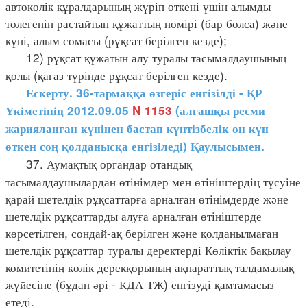
автокөлік құралдарының жүріп өткені үшін алымды
төлегенін растайтын құжаттың нөмірі (бар болса) және
күні, алым сомасы (рұқсат берілген кезде);
12) рұқсат құжатын алу туралы тасымалдаушының
қолы (қағаз түрінде рұқсат берілген кезде).
Ескерту. 36-тармаққа өзгеріс енгізілді - ҚР
Үкіметінің 2012.09.05
N 1153
(алғашқы ресми
жарияланған күнінен бастап күнтізбелік он күн
өткен соң қолданысқа енгізіледі) Қаулысымен.
37. Аумақтық органдар отандық
тасымалдаушылардан өтінімдер мен өтініштердің түсуіне
қарай шетелдік рұқсаттарға арналған өтінімдерде және
шетелдік рұқсаттарды алуға арналған өтініштерде
көрсетілген, сондай-ақ берілген және қолданылмаған
шетелдік рұқсаттар туралы деректерді Көліктік бақылау
комитетінің көлік дерекқорының ақпараттық талдамалық
жүйесіне (бұдан әрі - КДА ТЖ) енгізуді қамтамасыз
етеді.