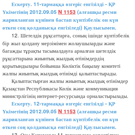
Ескерту. 11-тармаққа өзгеріс енгізілді - ҚР
Үкіметінің 2012.09.05
N 1153
(алғашқы ресми
жарияланған күнінен бастап күнтізбелік он күн
өткен соң қолданысқа енгізіледі) Қаулысымен.
12. Шетелдік рұқсаттарға, соның ішінде күнтізбелік
бір жыл қолдану мерзімімен жолаушыларды және
багажды тұрақты тасымалдауға арналған шетелдік
рұқсаттарына жиынтық жылдық өтінімдердің
қорытындылары бойынша Көліктік бақылау комитеті
жалпы жиынтық жылдық өтінімді қалыптастырады.
Қалыптастырған жалпы жиынтық жылдық өтінімдер
Қазақстан Республикасы Көлік және коммуникация
министрлігінің интернет-ресурсында орналастырылады.
Ескерту. 12-тармаққа өзгеріс енгізілді - ҚР
Үкіметінің 2012.09.05
N 1153
(алғашқы ресми
жарияланған күнінен бастап күнтізбелік он күн
өткен соң қолданысқа енгізіледі) Қаулысымен.
13. Осы Қағиданың 11-тармағында көрсетілген