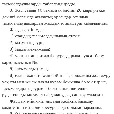
тасымалдаушыларды хабарландырады.
8. Жыл сайын 10 тамыздан бастап 20 қыркүйекке
дейінгі мерзімде аумақтық органдар отандық
тасымалдаушылардан жылдық өтінімдерді қабылдайды.
Жылдық өтінімде:
1) отандық тасымалдаушының атауы;
2) қызметтің түрі;
3) заңды мекенжайы;
4) ұсынылған автокөлік құралдарына рұқсат беру
карточкасының №;
5) тасымалдың түрі;
6) елдер және тоқсан бойынша, болжамды жол жүру
уақыты мен жылжымалы құрам бойынша бөле отырып,
тасымалдардың түрлері бөлінісінде шетелдік
рұқсаттарды ықтимал пайдаланудың саны қамтылады.
Жылдық өтінімнің нысаны Көліктік бақылау
комитетінің интернет-ресурсында орналастырылады.
9. Отандық тасымалдаушылардан келіп түскен