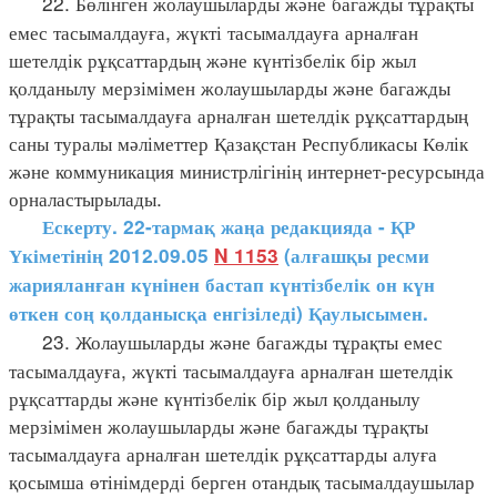
22. Бөлінген жолаушыларды және багажды тұрақты
емес тасымалдауға, жүкті тасымалдауға арналған
шетелдік рұқсаттардың және күнтізбелік бір жыл
қолданылу мерзімімен жолаушыларды және багажды
тұрақты тасымалдауға арналған шетелдік рұқсаттардың
саны туралы мәліметтер Қазақстан Республикасы Көлік
және коммуникация министрлігінің интернет-ресурсында
орналастырылады.
Ескерту. 22-тармақ жаңа редакцияда - ҚР
Үкіметінің 2012.09.05
N 1153
(алғашқы ресми
жарияланған күнінен бастап күнтізбелік он күн
өткен соң қолданысқа енгізіледі) Қаулысымен.
23. Жолаушыларды және багажды тұрақты емес
тасымалдауға, жүкті тасымалдауға арналған шетелдік
рұқсаттарды және күнтізбелік бір жыл қолданылу
мерзімімен жолаушыларды және багажды тұрақты
тасымалдауға арналған шетелдік рұқсаттарды алуға
қосымша өтінімдерді берген отандық тасымалдаушылар