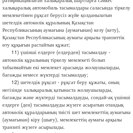
халықаралық автомобиль тасымалдары саласында тіркелу
мемлекетімен рұқсат берусіз жүйе қолданылатын
шетелдік автокөлік құралының Қазақстан
Республикасының аумағына (аумағынан) келу (кету),
Қазақстан Республикасының аумағы арқылы транзиттік
өту құқығын растайтын құжат;
11) үшінші елдерге (елдерден) тасымалдау -
автокөлік құралының тіркелу мемлекеті болып
табылмайтын екі мемлекет арасында жолаушыларды,
багажды немесе жүктерді тасымалдау;
12) шетелдік рұқсат - рұқсат беру құжаты, оның
негізінде халықаралық қатынаста жолаушыларды,
багажды және жүктерді тасымалдауды, сондай-ақ үшінші
елдерге (ден) тасымалдауды жүзеге асыратын отандық
автокөлік құралдарының тиісті шет мемлекеттің аумағына
(аумағынан) кіру (шығу), мемлекеттің аумағы арқылы
транзиті жүзеге асырылады.