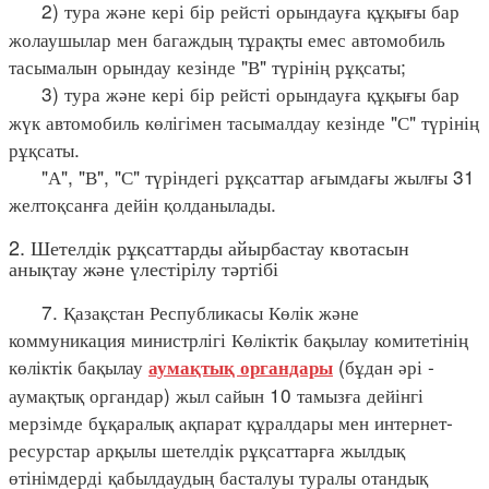
2) тура және кері бір рейсті орындауға құқығы бар
жолаушылар мен багаждың тұрақты емес автомобиль
тасымалын орындау кезінде "В" түрінің рұқсаты;
3) тура және кері бір рейсті орындауға құқығы бар
жүк автомобиль көлігімен тасымалдау кезінде "С" түрінің
рұқсаты.
"А", "В", "С" түріндегі рұқсаттар ағымдағы жылғы 31
желтоқсанға дейін қолданылады.
2. Шетелдік рұқсаттарды айырбастау квотасын
анықтау және үлестірілу тәртібі
7. Қазақстан Республикасы Көлік және
коммуникация министрлігі Көліктік бақылау комитетінің
көліктік бақылау
(бұдан әрі -
аумақтық органдары
аумақтық органдар) жыл сайын 10 тамызға дейінгі
мерзімде бұқаралық ақпарат құралдары мен интернет-
ресурстар арқылы шетелдік рұқсаттарға жылдық
өтінімдерді қабылдаудың басталуы туралы отандық