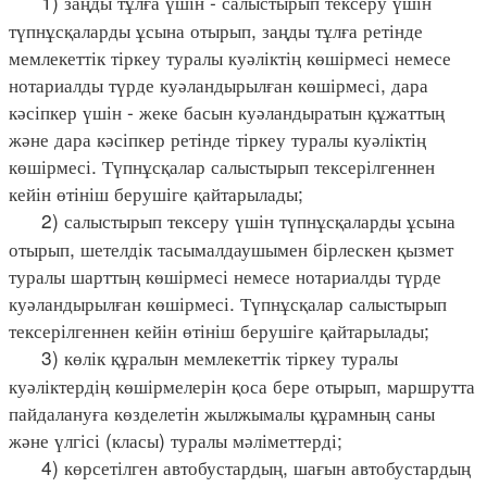
1) заңды тұлға үшін - салыстырып тексеру үшін
түпнұсқаларды ұсына отырып, заңды тұлға ретінде
мемлекеттік тіркеу туралы куәліктің көшірмесі немесе
нотариалды түрде куәландырылған көшірмесі, дара
кәсіпкер үшін - жеке басын куәландыратын құжаттың
және дара кәсіпкер ретінде тіркеу туралы куәліктің
көшірмесі. Түпнұсқалар салыстырып тексерілгеннен
кейін өтініш берушіге қайтарылады;
2) салыстырып тексеру үшін түпнұсқаларды ұсына
отырып, шетелдік тасымалдаушымен бірлескен қызмет
туралы шарттың көшірмесі немесе нотариалды түрде
куәландырылған көшірмесі. Түпнұсқалар салыстырып
тексерілгеннен кейін өтініш берушіге қайтарылады;
3) көлік құралын мемлекеттік тіркеу туралы
куәліктердің көшірмелерін қоса бере отырып, маршрутта
пайдалануға көзделетін жылжымалы құрамның саны
және үлгісі (класы) туралы мәліметтерді;
4) көрсетілген автобустардың, шағын автобустардың