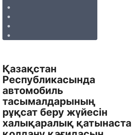
Қазақстан
Республикасында
автомобиль
тасымалдарының
рұқсат беру жүйесін
халықаралық қатынаста
қолдану қағидасын