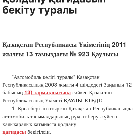
бекіту туралы
Қазақстан Республикасы Үкіметінің 2011
жылғы 13 тамыздағы № 923 Қаулысы
"Автомобиль көлігі туралы" Қазақстан
Республикасының 2003 жылғы 4 шілдедегі Заңының 12-
бабының
сәйкес Қазақстан
13) тармақшасына
Республикасының Үкіметі
ҚАУЛЫ ЕТЕДІ:
1. Қоса беріліп отырған Қазақстан Республикасында
автомобиль тасымалдарының рұқсат беру жүйесін
халықаралық қатынаста қолдану
бекітілсін.
қағидасы