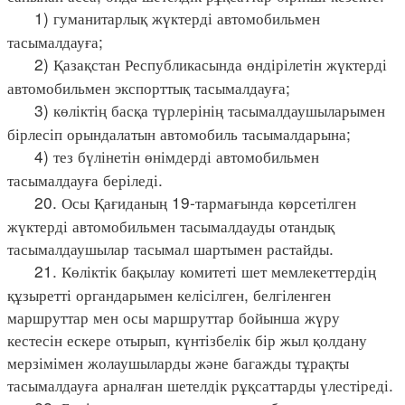
1) гуманитарлық жүктерді автомобильмен
тасымалдауға;
2) Қазақстан Республикасында өндірілетін жүктерді
автомобильмен экспорттық тасымалдауға;
3) көліктің басқа түрлерінің тасымалдаушыларымен
бірлесіп орындалатын автомобиль тасымалдарына;
4) тез бүлінетін өнімдерді автомобильмен
тасымалдауға беріледі.
20. Осы Қағиданың 19-тармағында көрсетілген
жүктерді автомобильмен тасымалдауды отандық
тасымалдаушылар тасымал шартымен растайды.
21. Көліктік бақылау комитеті шет мемлекеттердің
құзыретті органдарымен келісілген, белгіленген
маршруттар мен осы маршруттар бойынша жүру
кестесін ескере отырып, күнтізбелік бір жыл қолдану
мерзімімен жолаушыларды және багажды тұрақты
тасымалдауға арналған шетелдік рұқсаттарды үлестіреді.