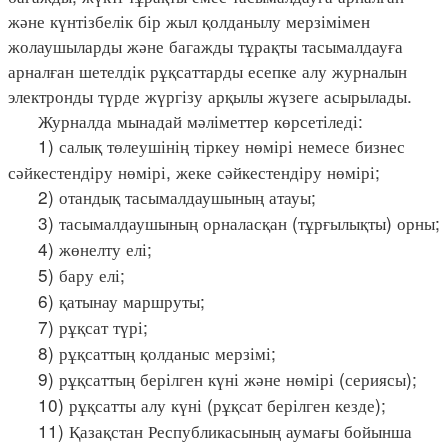
және күнтізбелік бір жыл қолданылу мерзімімен
жолаушыларды және багажды тұрақты тасымалдауға
арналған шетелдік рұқсаттарды есепке алу журналын
электронды түрде жүргізу арқылы жүзеге асырылады.
Журналда мынадай мәліметтер көрсетіледі:
1) салық төлеушінің тіркеу нөмірі немесе бизнес
сәйкестендіру нөмірі, жеке сәйкестендіру нөмірі;
2) отандық тасымалдаушының атауы;
3) тасымалдаушының орналасқан (тұрғылықты) орны;
4) жөнелту елі;
5) бару елі;
6) қатынау маршруты;
7) рұқсат түрі;
8) рұқсаттың қолданыс мерзімі;
9) рұқсаттың берілген күні және нөмірі (сериясы);
10) рұқсатты алу күні (рұқсат берілген кезде);
11) Қазақстан Республикасының аумағы бойынша