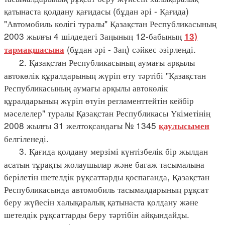
қатынаста қолдану қағидасы (бұдан әрі - Қағида)
"Автомобиль көлігі туралы" Қазақстан Республикасының
2003 жылғы 4 шілдедегі Заңының 12-бабының
13)
(бұдан әрі - Заң) сәйкес әзірленді.
тармақшасына
2. Қазақстан Республикасының аумағы арқылы
автокөлік құралдарының жүріп өту тәртібі "Қазақстан
Республикасының аумағы арқылы автокөлік
құралдарының жүріп өтуін регламенттейтін кейбір
мәселелер" туралы Қазақстан Республикасы Үкіметінің
2008 жылғы 31 желтоқсандағы № 1345
қаулысымен
белгіленеді.
3. Қағида қолдану мерзімі күнтізбелік бір жылдан
асатын тұрақты жолаушылар және багаж тасымалына
берілетін шетелдік рұқсаттарды қоспағанда, Қазақстан
Республикасында автомобиль тасымалдарының рұқсат
беру жүйесін халықаралық қатынаста қолдану және
шетелдік рұқсаттарды беру тәртібін айқындайды.