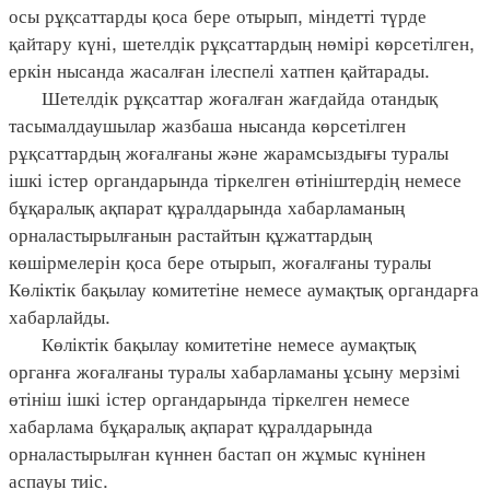
осы рұқсаттарды қоса бере отырып, міндетті түрде
қайтару күні, шетелдік рұқсаттардың нөмірі көрсетілген,
еркін нысанда жасалған ілеспелі хатпен қайтарады.
Шетелдік рұқсаттар жоғалған жағдайда отандық
тасымалдаушылар жазбаша нысанда көрсетілген
рұқсаттардың жоғалғаны және жарамсыздығы туралы
ішкі істер органдарында тіркелген өтініштердің немесе
бұқаралық ақпарат құралдарында хабарламаның
орналастырылғанын растайтын құжаттардың
көшірмелерін қоса бере отырып, жоғалғаны туралы
Көліктік бақылау комитетіне немесе аумақтық органдарға
хабарлайды.
Көліктік бақылау комитетіне немесе аумақтық
органға жоғалғаны туралы хабарламаны ұсыну мерзімі
өтініш ішкі істер органдарында тіркелген немесе
хабарлама бұқаралық ақпарат құралдарында
орналастырылған күннен бастап он жұмыс күнінен
аспауы тиіс.