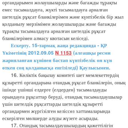
органдарымен жолаушыларды және багажды тұрақты
емес тасымалдауға, жүкті тасымалдауға арналған
шетелдік рұқсат бланкілерімен және күнтізбелік бір жыл
қолданылу мерзімімен жолаушыларды және багажды
тұрақты тасымалдауға арналған шетелдік рұқсат
бланкілерімен алмасу квотасын келіседі.
Ескерту. 15-тармақ жаңа редакцияда - ҚР
Үкіметінің 2012.09.05
N 1153
(алғашқы ресми
жарияланған күнінен бастап күнтізбелік он күн
өткен соң қолданысқа енгізіледі) Қаулысымен.
16. Көліктік бақылау комитеті шет мемлекеттердің
құзыретті органдарына отандық рұқсат бланкілерін, оның
ішінде үшінші елдерге (елдерден) тасымалдауды
орындауға рұқсаттар беруді, отандық тасымалдаушылар
үшін шетелдік рұқсаттарды шетелдік құзыретті
органдармен жүргізілген келіссөз хаттамаларында
ескерілген мөлшерде алуды жүзеге асырады.
17. Отандық тасымалдаушылардың қажеттілігін