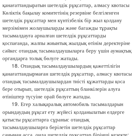
қанағаттандыратын шетелдік рұқсаттар, алмасу квотасы
Көліктік бақылау комитетінің резервіне белгіленген
шетелдік рұқсаттар мен күнтізбелік бір жыл қолдану
мерзімімен жолаушыларды және багажды тұрақты
тасымалдауға арналған шетелдік рұқсаттарды
қоспағанда, жалпы жиынтық жылдық өтінім деректеріне
сәйкес отандық тасымалдаушыларға беру үшін аумақтық
органдарға толық бөлуге жатады.
18. Отандық тасымалдаушылардың қажеттілігін
қанағаттандырмаған шетелдік рұқсаттар, алмасу квотасы
отандық тасымалдаушылардан тиісті құжаттарды қоса
бере отырып, шетелдік рұқсаттың бланкілерін алуға
өтініштер түсуіне орай бөлуге жатады.
19. Егер халықаралық автомобиль тасымалдарын
орындаудың рұқсат ету жүйесі қолданылатын елдерге
қатысты рұқсаттарға сұраныс отандық
тасымалдаушыларға берілетін шетелдік рұқсаттар
санынан асса, онда шетелдік рұқсаттар бірінші кезекте: