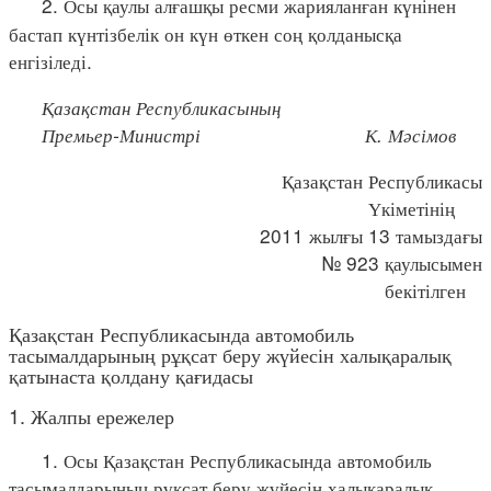
2. Осы қаулы алғашқы ресми жарияланған күнінен
бастап күнтізбелік он күн өткен соң қолданысқа
енгізіледі.
Қазақстан Республикасының
Премьер-Министрі К. Мәсімов
Қазақстан Республикасы
Үкіметінің
2011 жылғы 13 тамыздағы
№ 923 қаулысымен
бекітілген
Қазақстан Республикасында автомобиль
тасымалдарының рұқсат беру жүйесін халықаралық
қатынаста қолдану қағидасы
1. Жалпы ережелер
1. Осы Қазақстан Республикасында автомобиль
тасымалдарының рұқсат беру жүйесін халықаралық