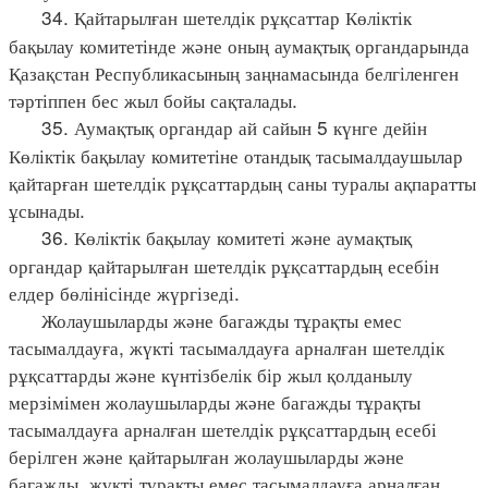
34. Қайтарылған шетелдік рұқсаттар Көліктік
бақылау комитетінде және оның аумақтық органдарында
Қазақстан Республикасының заңнамасында белгіленген
тәртіппен бес жыл бойы сақталады.
35. Аумақтық органдар ай сайын 5 күнге дейін
Көліктік бақылау комитетіне отандық тасымалдаушылар
қайтарған шетелдік рұқсаттардың саны туралы ақпаратты
ұсынады.
36. Көліктік бақылау комитеті және аумақтық
органдар қайтарылған шетелдік рұқсаттардың есебін
елдер бөлінісінде жүргізеді.
Жолаушыларды және багажды тұрақты емес
тасымалдауға, жүкті тасымалдауға арналған шетелдік
рұқсаттарды және күнтізбелік бір жыл қолданылу
мерзімімен жолаушыларды және багажды тұрақты
тасымалдауға арналған шетелдік рұқсаттардың есебі
берілген және қайтарылған жолаушыларды және
багажды, жүкті тұрақты емес тасымалдауға арналған