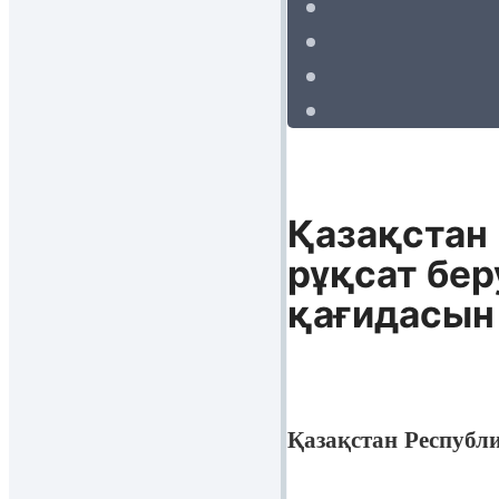
Қазақстан
рұқсат бе
қағидасын 
Қазақстан Республ