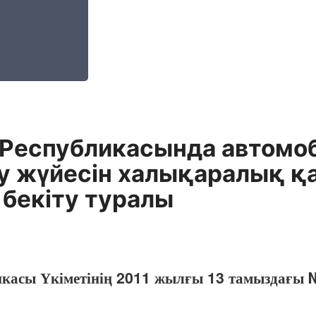
 Республикасында автом
ру жүйесін халықаралық қ
бекіту туралы
икасы Үкіметінің 2011 жылғы 13 тамыздағы