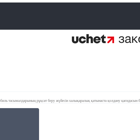
биль тасымалдарының рұқсат беру жүйесін халықаралық қатынаста қолдану қағидасын б