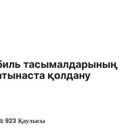
обиль тасымалдарының
атынаста қолдану
 № 923 Қаулысы