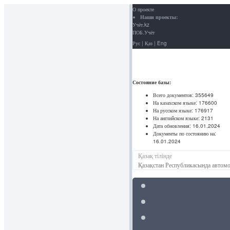
О проекте
Наши проекты:
Учёт.kz
ПОБ.Учёт
Рус
|
Қаз
|
Eng
Состояние базы:
Всего документов:
355649
На казахском языке:
176600
На русском языке:
176917
На английском языке:
2131
Дата обновления:
16.01.2024
Документы по состоянию на:
16.01.2024
Қазақ тілінде
Қазақстан Республикасында автомо