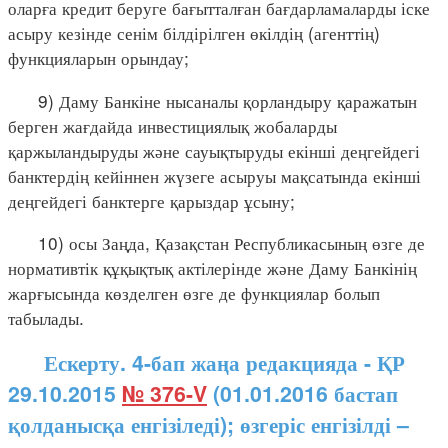
оларға кредит беруге бағытталған бағдарламаларды іске
асыру кезінде сенім білдірілген өкілдің (агенттің)
функцияларын орындау;
9) Даму Банкіне нысаналы қорландыру қаражатын
берген жағдайда инвестициялық жобаларды
қаржыландыруды және сауықтыруды екінші деңгейдегі
банктердің кейіннен жүзеге асыруы мақсатында екінші
деңгейдегі банктерге қарыздар ұсыну;
10) осы Заңда, Қазақстан Республикасының өзге де
нормативтік құқықтық актілерінде және Даму Банкінің
жарғысында көзделген өзге де функциялар болып
табылады.
Ескерту. 4-бап жаңа редакцияда - ҚР
29.10.2015
№ 376-V
(01.01.2016 бастап
қолданысқа енгізіледі); өзгеріс енгізілді –