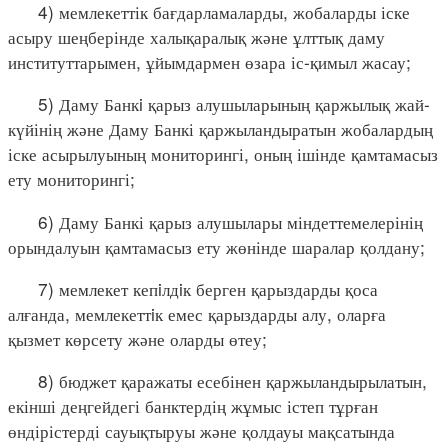
4) мемлекеттік бағдарламаларды, жобаларды іске
асыру шеңберінде халықаралық және ұлттық даму
институттарымен, ұйымдармен өзара іс-қимыл жасау;
5) Даму Банкi қарыз алушыларының қаржылық жай-
күйінің және Даму Банкі қаржыландыратын жобалардың
іске асырылуының мониторингі, оның ішінде қамтамасыз
ету мониторингі;
6) Даму Банкі қарыз алушылары міндеттемелерінің
орындалуын қамтамасыз ету жөнінде шаралар қолдану;
7) мемлекет кепiлдiк берген қарыздарды қоса
алғанда, мемлекеттiк емес қарыздарды алу, оларға
қызмет көрсету және оларды өтеу;
8) бюджет қаражаты есебінен қаржыландырылатын,
екінші деңгейдегі банктердің жұмыс істеп тұрған
өндірістерді сауықтыруы және қолдауы мақсатында