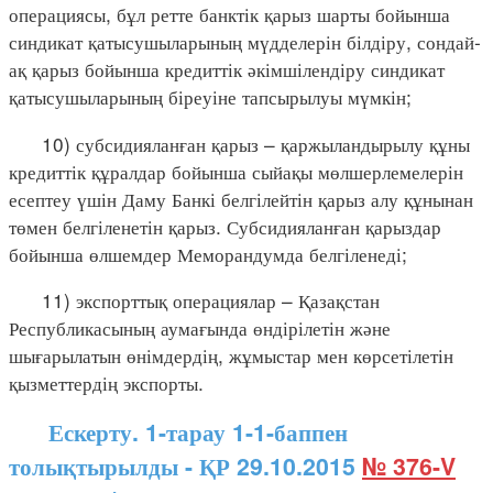
операциясы, бұл ретте банктік қарыз шарты бойынша
синдикат қатысушыларының мүдделерін білдіру, сондай-
ақ қарыз бойынша кредиттік әкімшілендіру синдикат
қатысушыларының біреуіне тапсырылуы мүмкін;
10) субсидияланған қарыз – қаржыландырылу құны
кредиттік құралдар бойынша сыйақы мөлшерлемелерін
есептеу үшін Даму Банкі белгілейтін қарыз алу құнынан
төмен белгіленетін қарыз. Субсидияланған қарыздар
бойынша өлшемдер Меморандумда белгіленеді;
11) экспорттық операциялар – Қазақстан
Республикасының аумағында өндірілетін және
шығарылатын өнімдердің, жұмыстар мен көрсетілетін
қызметтердің экспорты.
Ескерту. 1-тарау 1-1-баппен
толықтырылды - ҚР 29.10.2015
№ 376-V