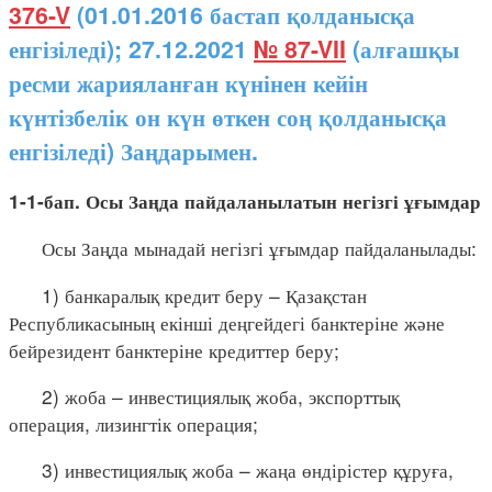
376-V
(01.01.2016 бастап қолданысқа
енгізіледі); 27.12.2021
№ 87-VII
(алғашқы
ресми жарияланған күнінен кейін
күнтізбелік он күн өткен соң қолданысқа
енгізіледі) Заңдарымен.
1-1-бап. Осы Заңда пайдаланылатын негізгі ұғымдар
Осы Заңда мынадай негізгі ұғымдар пайдаланылады:
1) банкаралық кредит беру – Қазақстан
Республикасының екінші деңгейдегі банктеріне және
бейрезидент банктеріне кредиттер беру;
2) жоба – инвестициялық жоба, экспорттық
операция, лизингтік операция;
3) инвестициялық жоба – жаңа өндірістер құруға,