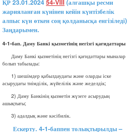
ҚР 23.01.2024
54-VIII
(алғашқы ресми
жарияланған күнінен кейін күнтізбелік
алпыс күн өткен соң қолданысқа енгізіледі)
Заңдарымен.
4-1-бап. Даму Банкі қызметінің негізгі қағидаттары
Даму Банкі қызметінің негізгі қағидаттары мыналар
болып табылады:
1) шешімдер қабылдаудағы және оларды іске
асырудағы тиімділік, жүйелілік және жеделдік;
2) Даму Банкінің қызметін жүзеге асырудың
ашықтығы;
3) адалдық және кәсібилік.
Ескерту. 4-1-баппен толықтырылды –