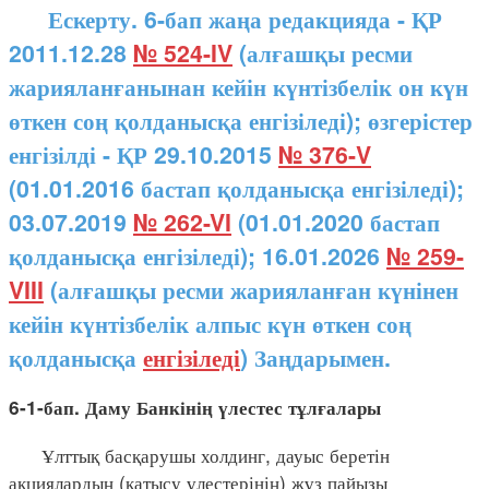
Ескерту. 6-бап жаңа редакцияда - ҚР
2011.12.28
№ 524-IV
(алғашқы ресми
жарияланғанынан кейін күнтізбелік он күн
өткен соң қолданысқа енгізіледі); өзгерістер
енгізілді - ҚР 29.10.2015
№ 376-V
(01.01.2016 бастап қолданысқа енгізіледі);
03.07.2019
№ 262-VI
(01.01.2020 бастап
қолданысқа енгізіледі); 16.01.2026
№ 259-
VIII
(алғашқы ресми жарияланған күнінен
кейін күнтізбелік алпыс күн өткен соң
қолданысқа
енгізіледі
) Заңдарымен.
6-1-бап. Даму Банкінің үлестес тұлғалары
Ұлттық басқарушы холдинг, дауыс беретін
акциялардың (қатысу үлестерінің) жүз пайызы