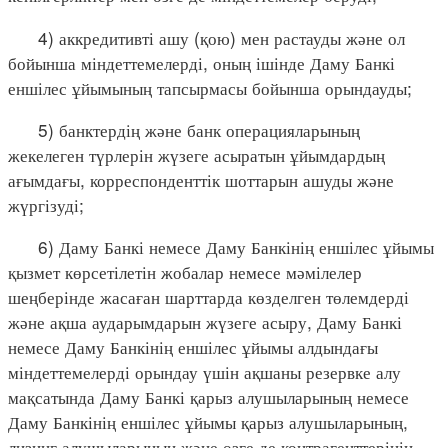
4) аккредитивті ашу (қою) мен растауды және ол
бойынша міндеттемелерді, оның ішінде Даму Банкі
еншілес ұйымының тапсырмасы бойынша орындауды;
5) банктердің және банк операцияларының
жекелеген түрлерін жүзеге асыратын ұйымдардың
ағымдағы, корреспонденттік шоттарын ашуды және
жүргізуді;
6) Даму Банкі немесе Даму Банкінің еншілес ұйымы
қызмет көрсетілетін жобалар немесе мәмілелер
шеңберінде жасаған шарттарда көзделген төлемдерді
және ақша аударымдарын жүзеге асыру, Даму Банкі
немесе Даму Банкінің еншілес ұйымы алдындағы
міндеттемелерді орындау үшін ақшаны резервке алу
мақсатында Даму Банкі қарыз алушыларының немесе
Даму Банкінің еншілес ұйымы қарыз алушыларының,
лизинг алушыларының және өзге де контрагенттерінің