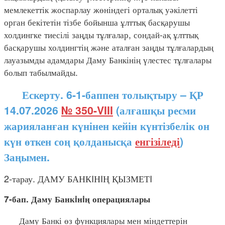
мемлекеттік жоспарлау жөніндегі орталық уәкілетті
орган бекітетін тізбе бойынша ұлттық басқарушы
холдингке тиесілі заңды тұлғалар, сондай-ақ ұлттық
басқарушы холдингтің және аталған заңды тұлғалардың
лауазымды адамдары Даму Банкінің үлестес тұлғалары
болып табылмайды.
Ескерту. 6-1-баппен толықтыру – ҚР
14.07.2026
№ 350-VIII
(алғашқы ресми
жарияланған күнінен кейін күнтізбелік он
күн өткен соң қолданысқа
енгізіледі
)
Заңымен.
2-тарау. ДАМУ БАНКIНIҢ ҚЫЗМЕТI
7-бап. Даму Банкiнiң операциялары
Даму Банкі өз функциялары мен міндеттерін