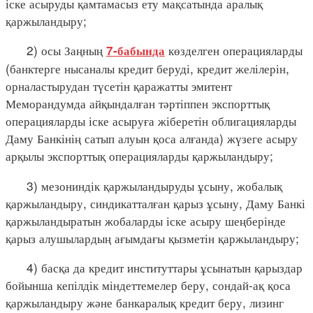
іске асыруды қамтамасыз ету мақсатында аралық
қаржыландыру;
2) осы Заңның
көзделген операцияларды
7-бабында
(банктерге нысаналы кредит беруді, кредит желілерін,
орналастырудан түсетін қаражатты эмитент
Меморандумда айқындалған тәртіппен экспорттық
операцияларды іске асыруға жіберетін облигацияларды
Даму Банкінің сатып алуын қоса алғанда) жүзеге асыру
арқылы экспорттық операцияларды қаржыландыру;
3) мезониндік қаржыландыруды ұсыну, жобалық
қаржыландыру, синдикатталған қарыз ұсыну, Даму Банкі
қаржыландыратын жобаларды іске асыру шеңберінде
қарыз алушылардың ағымдағы қызметін қаржыландыру;
4) басқа да кредит институттары ұсынатын қарыздар
бойынша кепілдік міндеттемелер беру, сондай-ақ қоса
қаржыландыру және банкаралық кредит беру, лизинг