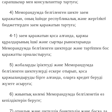
сарапшылар мен консультанттар тартуға;
4) Меморандумда белгіленген шекте заем
қаражатын, оның iшiнде республикалық және жергiлiктi
бюджеттерден заем қаражатын тартуға;
4-1) заем қаражатын қоса алғанда, қаржы
құралдарының iшкi және сыртқы рыноктарында
Меморандумда белгiленген шектерде және тәртiппен бос
қаражатты орналастыруға;
5) жобаларды іріктеуді және Меморандумда
белгіленген шектеулерді ескере отырып, қоса
қаржыландыруды бірге алғанда, оларға кредит беруді
жүзеге асыруға;
6) жиынтық көлемі Меморандумда белгіленетін өз
кепілдіктерін беруге;
7) отандық және шетелдік банктердің және басқа да