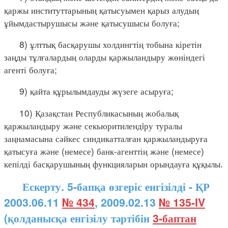
қаржы институттарының қатысуымен қарыз алудың
ұйымдастырушысы және қатысушысы болуға;
8) ұлттық басқарушы холдингтің тобына кіретін
заңды тұлғалардың оларды қаржыландыру жөніндегі
агенті болуға;
9) қайта құрылымдауды жүзеге асыруға;
10) Қазақстан Республикасының жобалық
қаржыландыру және секьюритилендiру туралы
заңнамасына сәйкес синдикатталған қаржыландыруға
қатысуға және (немесе) банк-агенттің және (немесе)
кепілді басқарушының функцияларын орындауға құқылы.
Ескерту. 5-бапқа өзгеріс енгізілді - ҚР
2003.06.11
№ 434
, 2009.02.13
№ 135-IV
(қолданысқа енгізілу тәртібін
3-баптан