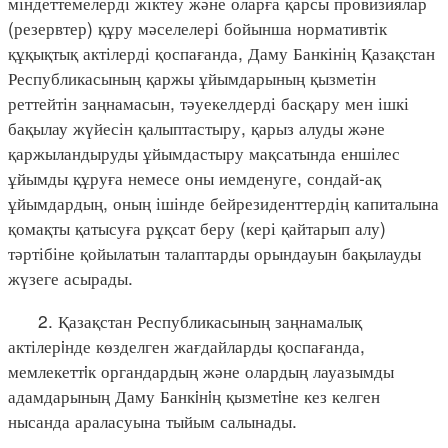
міндеттемелерді жіктеу және оларға қарсы провизиялар
(резервтер) құру мәселелері бойынша нормативтік
құқықтық актілерді қоспағанда, Даму Банкінің Қазақстан
Республикасының қаржы ұйымдарының қызметін
реттейтін заңнамасын, тәуекелдерді басқару мен ішкі
бақылау жүйесін қалыптастыру, қарыз алуды және
қаржыландыруды ұйымдастыру мақсатында еншілес
ұйымды құруға немесе оны иемденуге, сондай-ақ
ұйымдардың, оның ішінде бейрезиденттердің капиталына
қомақты қатысуға рұқсат беру (кері қайтарып алу)
тәртібіне қойылатын талаптарды орындауын бақылауды
жүзеге асырады.
2. Қазақстан Республикасының заңнамалық
актілерiнде көзделген жағдайларды қоспағанда,
мемлекеттiк органдардың және олардың лауазымды
адамдарының Даму Банкiнiң қызметiне кез келген
нысанда араласуына тыйым салынады.