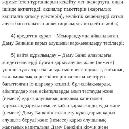
жұмыс істеп тұрғандарын кеңейту мен жаңартуға, оның
ішінде активтерді, акциялар пакеттерін (жарғылық
капиталға қатысу үлестерін), мүліктік кешендерді сатып
алуға бағытталатын инвестицияларды көздейтін жоба;
4) кредиттік құрал – Меморандумда айқындалған,
Даму Банкінің қарыз алушыны қаржыландыру тәсілдері;
5) қайта құрылымдау – Даму Банкі алдындағы
міндеттемелерді бұзған қарыз алушы және (немесе)
үшінші тұлғалар іске асыратын инвестициялық жобаның
экономикалық көрсеткіштерін қалпына келтіруге
бағытталған іс-шаралар кешені, бұл сыйақыларды,
айыппұлдар мен өсімпұлдарды алып тастауды және
(немесе) қарыз алушының айналым капиталын
қаржыландыруды немесе қайта қаржыландыруды және
(немесе) Даму Банкінің талап ету құқықтарын қарыз
алушыға беруді және (немесе) қарыз алушының
жарғылық капиталына Даму Банкінің кіруін және