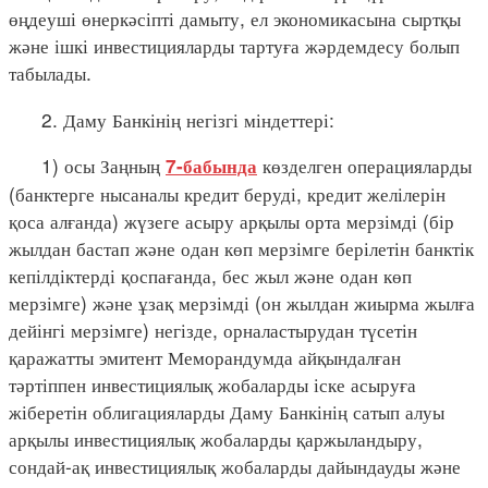
өңдеуші өнеркәсіпті дамыту, ел экономикасына сыртқы
және ішкі инвестицияларды тартуға жәрдемдесу болып
табылады.
2. Даму Банкінің негізгі міндеттері:
1) осы Заңның
көзделген операцияларды
7-бабында
(банктерге нысаналы кредит беруді, кредит желілерін
қоса алғанда) жүзеге асыру арқылы орта мерзімді (бір
жылдан бастап және одан көп мерзімге берілетін банктік
кепілдіктерді қоспағанда, бес жыл және одан көп
мерзімге) және ұзақ мерзімді (он жылдан жиырма жылға
дейінгі мерзімге) негізде, орналастырудан түсетін
қаражатты эмитент Меморандумда айқындалған
тәртіппен инвестициялық жобаларды іске асыруға
жіберетін облигацияларды Даму Банкінің сатып алуы
арқылы инвестициялық жобаларды қаржыландыру,
сондай-ақ инвестициялық жобаларды дайындауды және