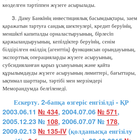
көзделген тәртіппен жүзеге асырылады.
3. Даму Банкiнiң инвестициялық басымдықтары, заем
қаражатын тартуға сандық шектеулерi, кредит беруiнiң,
меншiктi капиталды орналастыруының, бiрлесiп
қаржыландыруының, кепiлдiктер беруiнiң, сенім
білдірілген өкілдің (агенттің) функциясын орындауының,
экспорттық операцияларды жүзеге асыруының,
субсидияланған қарыз ұсынуының және қайта
құрылымдауды жүзеге асыруының лимиттері, бағыттары,
ықтимал шарттары, тәртібі мен мерзімдері
Меморандумда белгiленедi.
Ескерту. 2-бапқа өзгеріс енгізілді - ҚР
2003.06.11
№ 434
, 2004.07.06
№ 571
,
2005.12.23 №
108
, 2006.07.07 №
178
,
2009.02.13
№ 135-IV
(қолданысқа енгізілу