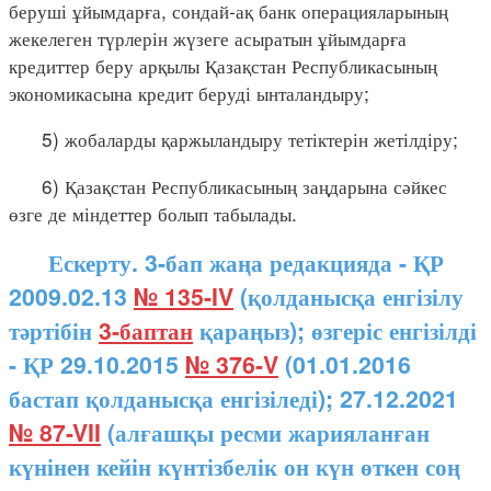
беруші ұйымдарға, сондай-ақ банк операцияларының
жекелеген түрлерін жүзеге асыратын ұйымдарға
кредиттер беру арқылы Қазақстан Республикасының
экономикасына кредит беруді ынталандыру;
5) жобаларды қаржыландыру тетіктерін жетілдіру;
6) Қазақстан Республикасының заңдарына сәйкес
өзге де міндеттер болып табылады.
Ескерту. 3-бап жаңа редакцияда - ҚР
2009.02.13
№ 135-IV
(қолданысқа енгізілу
тәртібін
3-баптан
қараңыз); өзгеріс енгізілді
- ҚР 29.10.2015
№ 376-V
(01.01.2016
бастап қолданысқа енгізіледі); 27.12.2021
№ 87-VII
(алғашқы ресми жарияланған
күнінен кейін күнтізбелік он күн өткен соң