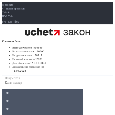
О проекте
Наши проекты:
Учёт.kz
ПОБ.Учёт
Рус
|
Қаз
|
Eng
Состояние базы:
Всего документов:
355649
На казахском языке:
176600
На русском языке:
176917
На английском языке:
2131
Дата обновления:
16.01.2024
Документы по состоянию на:
16.01.2024
Документы
Қазақ тілінде