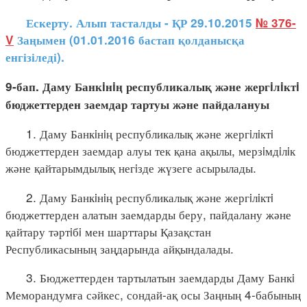
Ескерту. Алып тасталды - ҚР 29.10.2015
№ 376-
V
Заңымен (01.01.2016 бастап қолданысқа
енгізіледі).
9-бап. Даму Банкiнiң республикалық және жергiлiктi
бюджеттерден заемдар тартуы және пайдалануы
1. Даму Банкiнiң республикалық және жергiлiктi
бюджеттерден заемдар алуы тек қана ақылы, мерзiмдiлiк
және қайтарымдылық негiзде жүзеге асырылады.
2. Даму Банкiнiң республикалық және жергiлiктi
бюджеттерден алатын заемдарды беру, пайдалану және
қайтару тәртiбi мен шарттары Қазақстан
Республикасының заңдарында айқындалады.
3. Бюджеттерден тартылатын заемдарды Даму Банкi
Меморандумға сәйкес, сондай-ақ осы Заңның 4-бабының