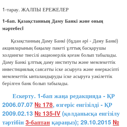
1-тарау. ЖАЛПЫ ЕРЕЖЕЛЕР
1-бап. Қазақстанның Даму Банкі және оның
мәртебесi
Қазақстанның Даму Банкi (бұдан әрi - Даму Банкi)
акцияларының бақылау пакеті ұлттық басқарушы
холдингке тиесілі акционерлік қоғам болып табылады.
Даму Банкі ұлттық даму институты және мемлекеттік
инвестициялық саясатты іске асыруға және өнеркәсіпті
мемлекеттік ынталандыруды іске асыруға уәкілеттік
берілген банк болып табылады.
Ескерту. 1-бап жаңа редакцияда - ҚР
2006.07.07
№ 178
, өзгеріс енгізілді - ҚР
2009.02.13
№ 135-IV
(қолданысқа енгізілу
тәртібін
3-баптан
қараңыз); 29.10.2015
№