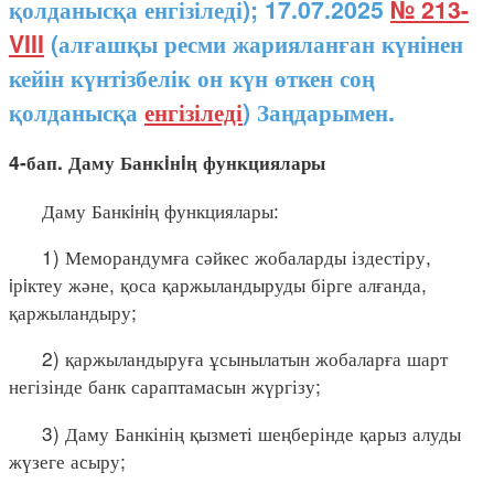
қолданысқа енгізіледі); 17.07.2025
№ 213-
VIII
(алғашқы ресми жарияланған күнінен
кейін күнтізбелік он күн өткен соң
қолданысқа
енгізіледі
) Заңдарымен.
4-бап. Даму Банкiнiң функциялары
Даму Банкiнiң функциялары:
1) Меморандумға сәйкес жобаларды іздестіру,
iрiктеу және, қоса қаржыландыруды бірге алғанда,
қаржыландыру;
2) қаржыландыруға ұсынылатын жобаларға шарт
негізінде банк сараптамасын жүргізу;
3) Даму Банкінің қызметі шеңберінде қарыз алуды
жүзеге асыру;