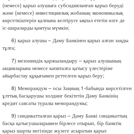
(немесе) қарыз алушыға субсидияланған қарыз беруді
және (немесе) инвестициялық жобаның экономикалық
көрсеткіштерін қалпына келтіруге ықпал ететін өзге де
іс-шараларды қамтуы мүмкін;
6) қарыз алушы – Даму Банкінен қарыз алған заңды
тұлға;
7) мезониндік қаржыландыру – қарыз алушының
акцияларына немесе капиталға қатысу үлестеріне
айырбастау құқығымен реттелген қарыз беру;
8) Меморандум – осы Заңның 1-бабында көрсетілген
ұлттық басқарушы холдинг бекітетін Даму Банкінің
кредит саясаты туралы меморандумы;
9) синдикатталған қарыз – Даму Банкі синдикаттың
басқа қатысушыларымен бірлесе отырып, бір банктік
қарыз шарты негізінде жүзеге асыратын қарыз