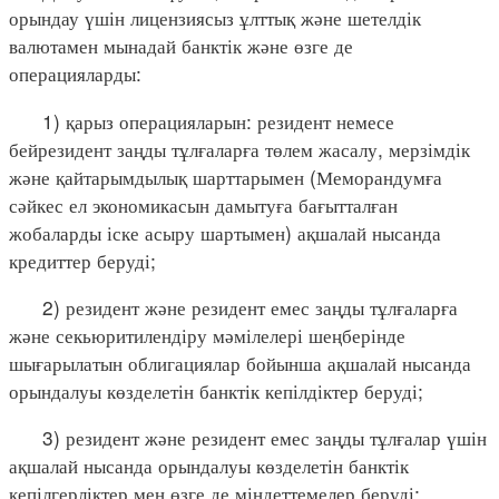
орындау үшін лицензиясыз ұлттық және шетелдік
валютамен мынадай банктік және өзге де
операцияларды:
1) қарыз операцияларын: резидент немесе
бейрезидент заңды тұлғаларға төлем жасалу, мерзімдік
және қайтарымдылық шарттарымен (Меморандумға
сәйкес ел экономикасын дамытуға бағытталған
жобаларды іске асыру шартымен) ақшалай нысанда
кредиттер беруді;
2) резидент және резидент емес заңды тұлғаларға
және секьюритилендіру мәмілелері шеңберінде
шығарылатын облигациялар бойынша ақшалай нысанда
орындалуы көзделетін банктік кепілдіктер беруді;
3) резидент және резидент емес заңды тұлғалар үшін
ақшалай нысанда орындалуы көзделетін банктік
кепілгерліктер мен өзге де міндеттемелер беруді;