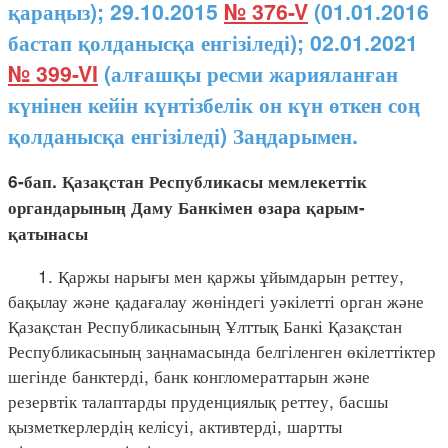
қараңыз); 29.10.2015
№ 376-V
(01.01.2016
бастап қолданысқа енгізіледі); 02.01.2021
№ 399-VI
(алғашқы ресми жарияланған
күнінен кейін күнтізбелік он күн өткен соң
қолданысқа енгізіледі) Заңдарымен.
6-бап. Қазақстан Республикасы мемлекеттік
органдарының Даму Банкімен өзара қарым-
қатынасы
1. Қаржы нарығы мен қаржы ұйымдарын реттеу,
бақылау және қадағалау жөніндегі уәкілетті орган және
Қазақстан Республикасының Ұлттық Банкі Қазақстан
Республикасының заңнамасында белгіленген өкілеттіктер
шегінде банктерді, банк конгломераттарын және
резервтік талаптарды пруденциялық реттеу, басшы
қызметкерлердің келісуі, активтерді, шартты