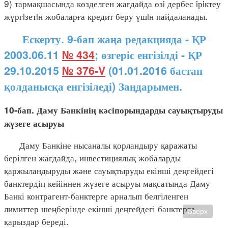
9) тармақшасында көзделген жағдайда өзi дербес iрiктеу
жүргiзетiн жобаларға кредит беру үшiн пайдаланады.
Ескерту. 9-бап жаңа редакцияда - ҚР
2003.06.11
№ 434
; өзгеріс енгізілді - ҚР
29.10.2015
№ 376-V
(01.01.2016 бастап
қолданысқа енгізіледі) Заңдарымен.
10-бап. Даму Банкінің кәсіпорындарды сауықтыруды
жүзеге асыруы
Даму Банкіне нысаналы қорландыру қаражаты
берілген жағдайда, инвестициялық жобаларды
қаржыландыруды және сауықтыруды екінші деңгейдегі
банктердің кейіннен жүзеге асыруы мақсатында Даму
Банкі контрагент-банктерге арналып белгіленген
лимиттер шеңберінде екінші деңгейдегі банктерге
Вверх
қарыздар береді.