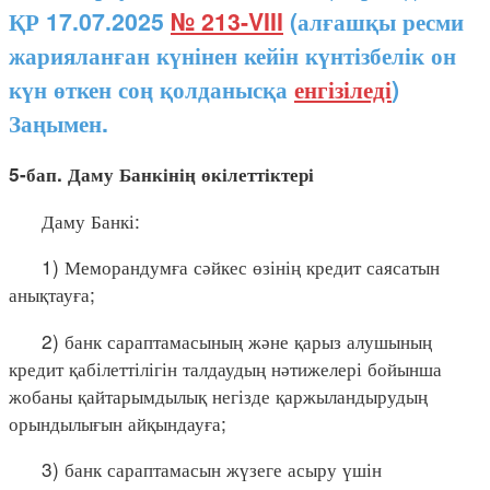
ҚР 17.07.2025
№ 213-VIII
(алғашқы ресми
жарияланған күнінен кейін күнтізбелік он
күн өткен соң қолданысқа
енгізіледі
)
Заңымен.
5-бап. Даму Банкінің өкілеттіктері
Даму Банкі:
1) Меморандумға сәйкес өзінің кредит саясатын
анықтауға;
2) банк сараптамасының және қарыз алушының
кредит қабілеттілігін талдаудың нәтижелері бойынша
жобаны қайтарымдылық негізде қаржыландырудың
орындылығын айқындауға;
3) банк сараптамасын жүзеге асыру үшін