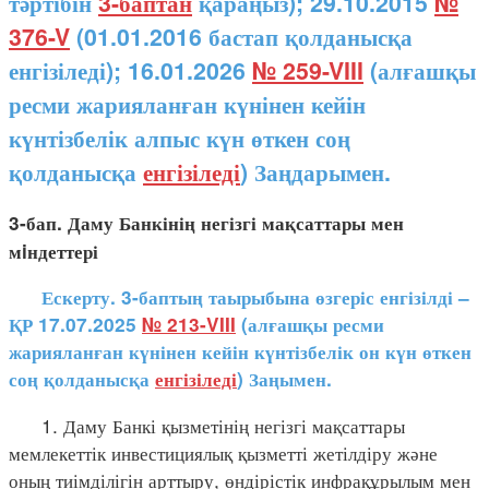
тәртібін
3-баптан
қараңыз); 29.10.2015
№
376-V
(01.01.2016 бастап қолданысқа
енгізіледі); 16.01.2026
№ 259-VIII
(алғашқы
ресми жарияланған күнінен кейін
күнтізбелік алпыс күн өткен соң
қолданысқа
енгізіледі
) Заңдарымен.
3-бап. Даму Банкінің негізгі мақсаттары мен
мiндеттері
Ескерту. 3-баптың таырыбына өзгеріс енгізілді –
ҚР 17.07.2025
№ 213-VIII
(алғашқы ресми
жарияланған күнінен кейін күнтізбелік он күн өткен
соң қолданысқа
енгізіледі
) Заңымен.
1. Даму Банкі қызметінің негізгі мақсаттары
мемлекеттік инвестициялық қызметті жетілдіру және
оның тиімділігін арттыру, өндірістік инфрақұрылым мен