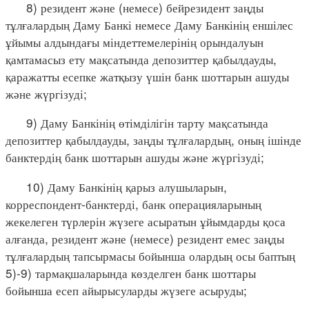
8) резидент және (немесе) бейрезидент заңды
тұлғалардың Даму Банкі немесе Даму Банкінің еншілес
ұйымы алдындағы міндеттемелерінің орындалуын
қамтамасыз ету мақсатында депозиттер қабылдауды,
қаражатты есепке жатқызу үшін банк шоттарын ашуды
және жүргізуді;
9) Даму Банкінің өтімділігін тарту мақсатында
депозиттер қабылдауды, заңды тұлғалардың, оның ішінде
банктердің банк шоттарын ашуды және жүргізуді;
10) Даму Банкінің қарыз алушыларын,
корреспондент-банктерді, банк операцияларының
жекелеген түрлерін жүзеге асыратын ұйымдарды қоса
алғанда, резидент және (немесе) резидент емес заңды
тұлғалардың тапсырмасы бойынша олардың осы баптың
5)-9) тармақшаларында көзделген банк шоттары
бойынша есеп айырысуларды жүзеге асыруды;