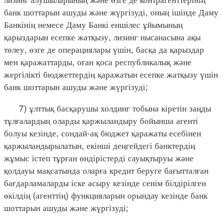
банк шоттарын ашуды және жүргізуді, оның ішінде Даму
Банкінің немесе Даму Банкі еншілес ұйымының
қарыздарын есепке жатқызу, лизинг нысанасына ақы
төлеу, өзге де операциялары үшін, басқа да қарыздар
мен қаражаттарды, оған қоса республикалық және
жергілікті бюджеттердің қаражатын есепке жатқызу үшін
банк шоттарын ашуды және жүргізуді;
7) ұлттық басқарушы холдинг тобына кіретін заңды
тұлғалардың оларды қаржыландыру бойынша агенті
болуы кезінде, сондай-ақ бюджет қаражаты есебінен
қаржыландырылатын, екінші деңгейдегі банктердің
жұмыс істеп тұрған өндірістерді сауықтыруы және
қолдауы мақсатында оларға кредит беруге бағытталған
бағдарламаларды іске асыру кезінде сенім білдірілген
өкілдің (агенттің) функцияларын орындау кезінде банк
шоттарын ашуды және жүргізуді;