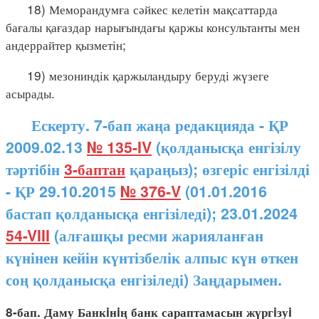
18) Меморандумға сәйкес келетін мақсаттарда
бағалы қағаздар нарығындағы қаржы консультанты мен
андеррайтер қызметін;
19) мезониндік қаржыландыру беруді жүзеге
асырады.
Ескерту. 7-бап жаңа редакцияда - ҚР
2009.02.13
№ 135-IV
(қолданысқа енгізілу
тәртібін
3-баптан
қараңыз); өзгеріс енгізілді
- ҚР 29.10.2015
№ 376-V
(01.01.2016
бастап қолданысқа енгізіледі); 23.01.2024
54-VIII
(алғашқы ресми жарияланған
күнінен кейін күнтізбелік алпыс күн өткен
соң қолданысқа енгізіледі) Заңдарымен.
8-бап. Даму Банкiнiң банк сараптамасын жүргiзуi