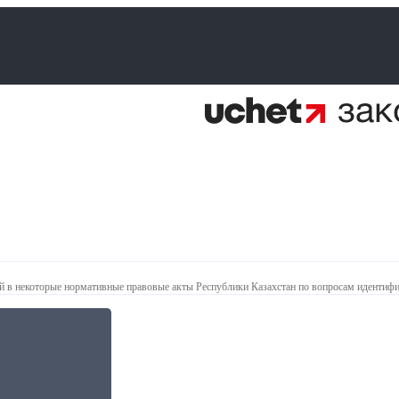
ий в некоторые нормативные правовые акты Республики Казахстан по вопросам иденти