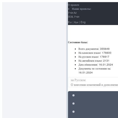
О проекте
Наши проекты:
Учёт.kz
ПОБ.Учёт
Рус
|
Қаз
|
Eng
Состояние базы:
Всего документов:
355649
На казахском языке:
176600
На русском языке:
176917
На английском языке:
2131
Дата обновления:
16.01.2024
Документы по состоянию на:
16.01.2024
на Русском
О внесении изменений и дополнен