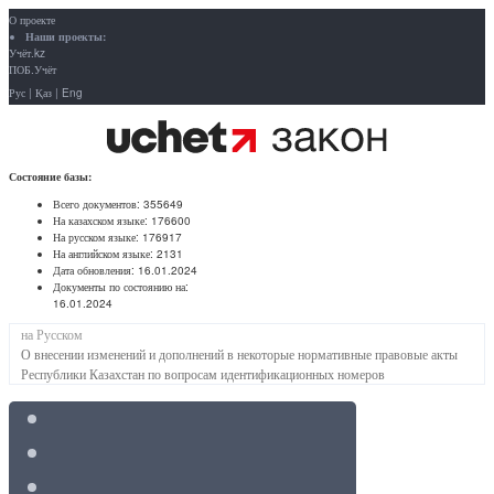
О проекте
Наши проекты:
Учёт.kz
ПОБ.Учёт
Рус
|
Қаз
|
Eng
Состояние базы:
Всего документов:
355649
На казахском языке:
176600
На русском языке:
176917
На английском языке:
2131
Дата обновления:
16.01.2024
Документы по состоянию на:
16.01.2024
на Русском
О внесении изменений и дополнений в некоторые нормативные правовые акты
Республики Казахстан по вопросам идентификационных номеров