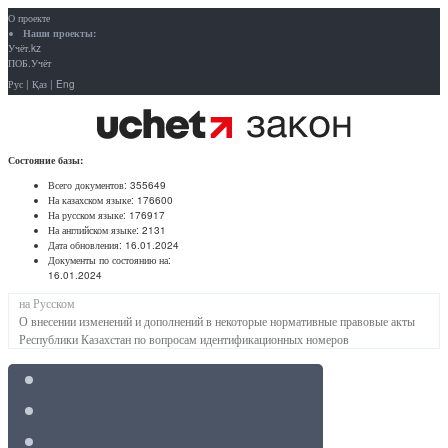
О проекте
Наши проекты:
Учёт.kz
ПОБ.Учёт
Рус
|
Қаз
|
Eng
Состояние базы:
Всего документов:
355649
На казахском языке:
176600
На русском языке:
176917
На английском языке:
2131
Дата обновления:
16.01.2024
Документы по состоянию на:
16.01.2024
на Русском
О внесении изменений и дополнений в некоторые нормативные правовые акты
Республики Казахстан по вопросам идентификационных номеров