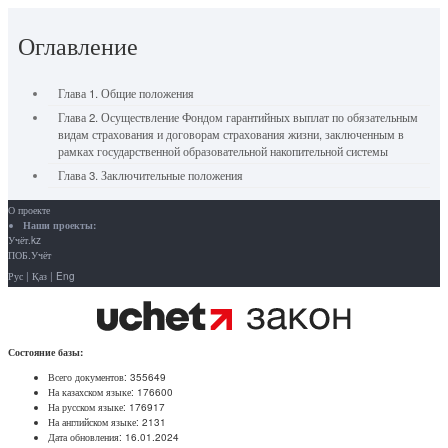
Оглавление
Глава 1. Общие положения
Глава 2. Осуществление Фондом гарантийных выплат по обязательным
видам страхования и договорам страхования жизни, заключенным в
рамках государственной образовательной накопительной системы
Глава 3. Заключительные положения
О проекте
Наши проекты:
Учёт.kz
ПОБ.Учёт
Рус
|
Қаз
|
Eng
Состояние базы:
Всего документов:
355649
На казахском языке:
176600
На русском языке:
176917
На английском языке:
2131
Дата обновления:
16.01.2024