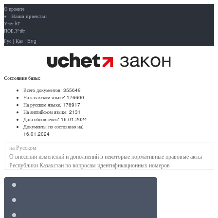
О проекте
Наши проекты:
Учёт.kz
ПОБ.Учёт
Рус
|
Қаз
|
Eng
Состояние базы:
Всего документов:
355649
На казахском языке:
176600
На русском языке:
176917
На английском языке:
2131
Дата обновления:
16.01.2024
Документы по состоянию на:
16.01.2024
на Русском
О внесении изменений и дополнений в некоторые нормативные правовые акты
Республики Казахстан по вопросам идентификационных номеров