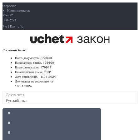
О проекте
Наши проекты:
Учёт.kz
ПОБ.Учёт
Рус
|
Қаз
|
Eng
Состояние базы:
Всего документов:
355649
На казахском языке:
176600
На русском языке:
176917
На английском языке:
2131
Дата обновления:
16.01.2024
Документы по состоянию на:
16.01.2024
Документы
Русский язык