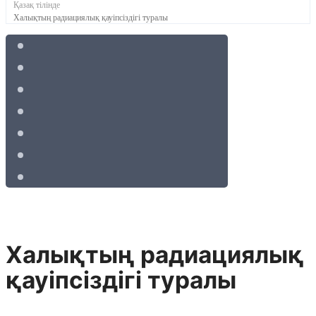
Қазақ тілінде
Халықтың радиациялық қауіпсіздігі туралы
Халықтың радиациялық
қауіпсіздігі туралы