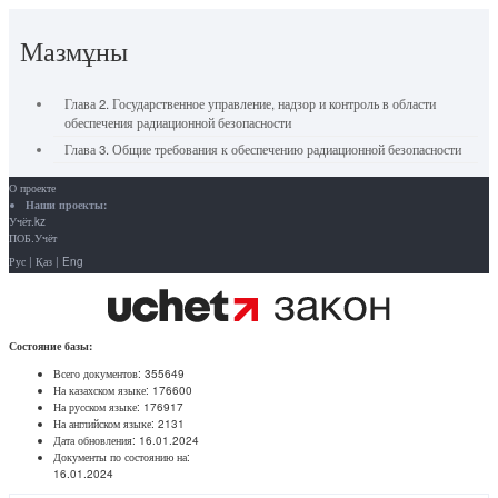
Мазмұны
Глава 2. Государственное управление, надзор и контроль в области
обеспечения радиационной безопасности
Глава 3. Общие требования к обеспечению радиационной безопасности
О проекте
Наши проекты:
Учёт.kz
ПОБ.Учёт
Рус
|
Қаз
|
Eng
Состояние базы:
Всего документов:
355649
На казахском языке:
176600
На русском языке:
176917
На английском языке:
2131
Дата обновления:
16.01.2024
Документы по состоянию на:
16.01.2024