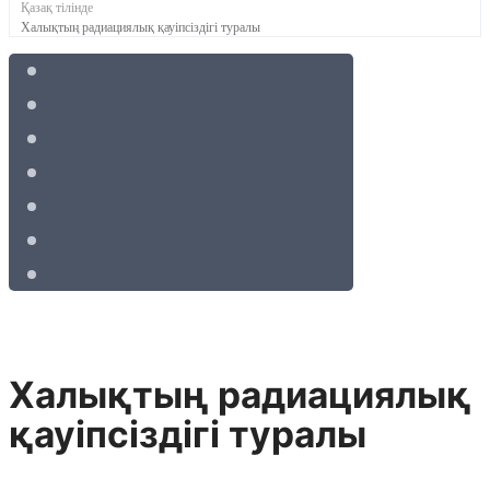
Қазақ тілінде
Халықтың радиациялық қауіпсіздігі туралы
Халықтың радиациялық
қауіпсіздігі туралы