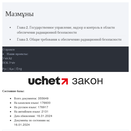
Мазмұны
Глава 2. Государственное управление, надзор и контроль в области
обеспечения радиационной безопасности
Глава 3. Общие требования к обеспечению радиационной безопасности
О проекте
Наши проекты:
Учёт.kz
ПОБ.Учёт
Рус
|
Қаз
|
Eng
Состояние базы:
Всего документов:
355649
На казахском языке:
176600
На русском языке:
176917
На английском языке:
2131
Дата обновления:
16.01.2024
Документы по состоянию на:
16.01.2024