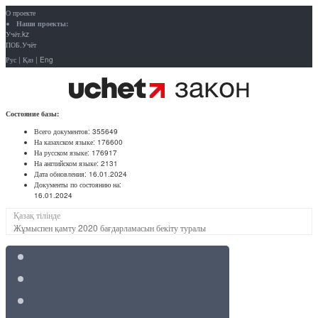
О проекте
Наши проекты:
Учёт.kz
ПОБ.Учёт
Рус
|
Қаз
|
Eng
Состояние базы:
Всего документов:
355649
На казахском языке:
176600
На русском языке:
176917
На английском языке:
2131
Дата обновления:
16.01.2024
Документы по состоянию на:
16.01.2024
Қазақ тілінде
Жұмыспен қамту 2020 бағдарламасын бекіту туралы