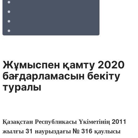
Жұмыспен қамту 2020
бағдарламасын бекіту
туралы
Қазақстан Республикасы Үкіметінің 2011
жылғы 31 наурыздағы № 316 қаулысы