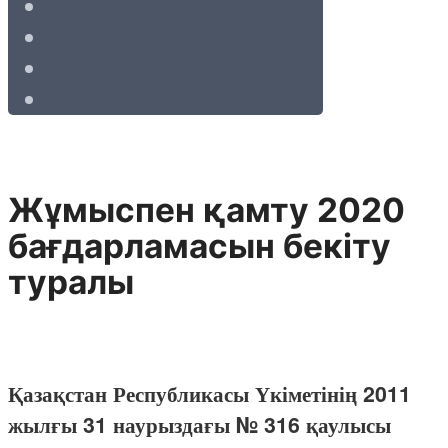
Жұмыспен қамту 2020
бағдарламасын бекіту
туралы
Қазақстан Республикасы Үкіметінің 2011
жылғы 31 наурыздағы № 316 қаулысы