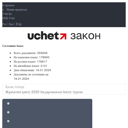
О проекте
Наши проекты:
Учёт.kz
ПОБ.Учёт
Рус
|
Қаз
|
Eng
Состояние базы:
Всего документов:
355649
На казахском языке:
176600
На русском языке:
176917
На английском языке:
2131
Дата обновления:
16.01.2024
Документы по состоянию на:
16.01.2024
Қазақ тілінде
Жұмыспен қамту 2020 бағдарламасын бекіту туралы