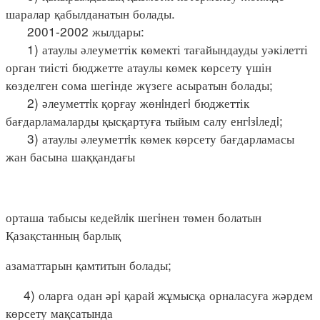
шаралар қабылданатын болады.
2001-2002 жылдары:
1) атаулы әлеуметтік көмекті тағайындауды уәкілетті
орган тиісті бюджетте атаулы көмек көрсету үшін
көзделген сома шегінде жүзеге асыратын болады;
2) әлеуметтiк қорғау жөнiндегi бюджеттік
бағдарламаларды қысқартуға тыйым салу енгiзiледi;
3) атаулы әлеуметтiк көмек көрсету бағдарламасы
жан басына шаққандағы
орташа табысы кедейлiк шегiнен төмен болатын
Қазақстанның барлық
азаматтарын қамтитын болады;
4) оларға одан әрi қарай жұмысқа орналасуға жәрдем
көрсету мақсатында