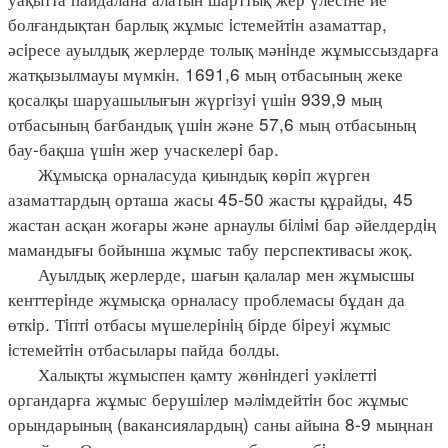
болғандықтан барлық жұмыс iстемейтiн азаматтар,
әсiресе ауылдық жерлерде толық мәнiнде жұмыссыздарға
жатқызылмауы мүмкiн. 1691,6 мың отбасының жеке
қосалқы шаруашылығын жүргiзуi үшiн 939,9 мың
отбасының бағбандық үшiн және 57,6 мың отбасының
бау-бақша үшiн жер учаскелерi бар.
Жұмысқа орналасуда қиындық көрiп жүрген
азаматтардың орташа жасы 45-50 жасты құрайды, 45
жастан асқан жоғары және арнаулы бiлiмi бар әйелдердiң
мамандығы бойынша жұмыс табу перспективасы жоқ.
Ауылдық жерлерде, шағын қалалар мен жұмысшы
кенттерiнде жұмысқа орналасу проблемасы бұдан да
өткiр. Тiптi отбасы мүшелерiнiң бiрде бiреуi жұмыс
iстемейтiн отбасылары пайда болды.
Халықты жұмыспен қамту жөнiндегi уәкiлеттi
органдарға жұмыс берушiлер мәлiмдейтiн бос жұмыс
орындарының (вакансиялардың) саны айына 8-9 мыңнан