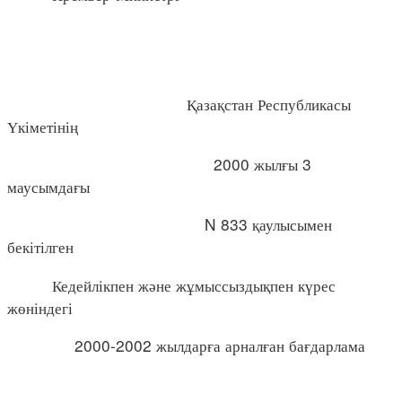
Қазақстан Республикасы
Үкіметінің
2000 жылғы 3
маусымдағы
N 833 қаулысымен
бекітілген
Кедейлікпен және жұмыссыздықпен күрес
жөніндегі
2000-2002 жылдарға арналған бағдарлама