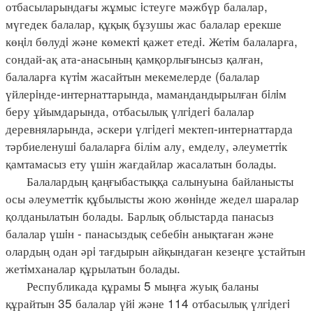
отбасыларындағы жұмыс iстеуге мәжбүр балалар,
мүгедек балалар, құқық бұзушы жас балалар ерекше
көңiл бөлудi және көмектi қажет етедi. Жетiм балаларға,
сондай-ақ ата-анасының қамқорлығынсыз қалған,
балаларға күтiм жасайтын мекемелерде (балалар
үйлерiнде-интернаттарында, мамандандырылған бiлiм
беру ұйымдарында, отбасылық үлгiдегi балалар
деревняларында, әскери үлгiдегi мектеп-интернаттарда
тәрбиеленушi балаларға білім алу, емделу, әлеуметтiк
қамтамасыз ету үшін жағдайлар жасалатын болады.
Балалардың қаңғыбастыққа салынуына байланысты
осы әлеуметтiк құбылысты жою жөнiнде жедел шаралар
қолданылатын болады. Барлық облыстарда панасыз
балалар үшiн - панасыздық себебiн анықтаған және
олардың одан әрi тағдырын айқындаған кезеңге ұстайтын
жетiмханалар құрылатын болады.
Республикада құрамы 5 мыңға жуық баланы
құрайтын 35 балалар үйi және 114 отбасылық үлгiдегi