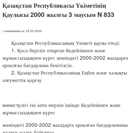
Қазақстан Республикасы Үкіметінің
Қаулысы 2000 жылғы 3 маусым N 833
с изменениями на: 23.05.2002
Қазақстан Республикасының Үкіметі қаулы етеді:
1. Қоса беріліп отырған Кедейлікпен және
жұмыссыздықпен күрес жөніндегі 2000-2002 жылдарға
арналған бағдарлама бекітілсін.
2. Қазақстан Республикасының Еңбек және халықты
әлеуметтік қорғау
министрлігі екі апта мерзім ішінде Кедейлікпен және
жұмыссыздықпен күрес
жөніндегі 2000-2002 жылдарға арналған бағдарламаны
жүзеге асыру бойынша