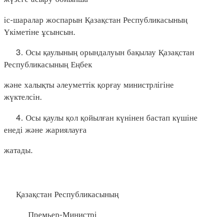
іс-шаралар жоспарын Қазақстан Республикасының
Үкіметіне ұсынсын.
3. Осы қаулының орындалуын бақылау Қазақстан
Республикасының Еңбек
және халықты әлеуметтік қорғау министрлігіне
жүктелсін.
4. Осы қаулы қол қойылған күнінен бастап күшіне
енеді және жариялауға
жатады.
Қазақстан Республикасының
Премьер-Министрі