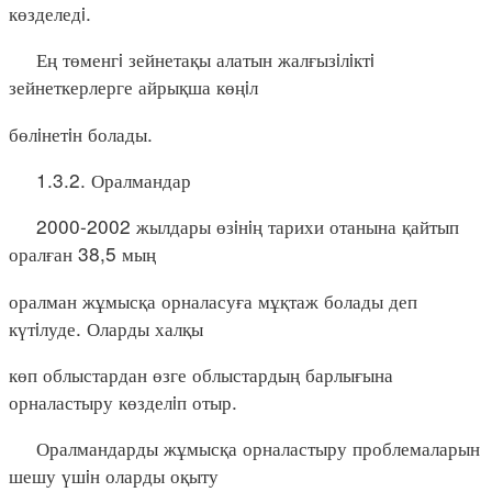
көзделедi.
Ең төменгi зейнетақы алатын жалғызiлiктi
зейнеткерлерге айрықша көңiл
бөлiнетiн болады.
1.3.2. Оралмандар
2000-2002 жылдары өзiнiң тарихи отанына қайтып
оралған 38,5 мың
оралман жұмысқа орналасуға мұқтаж болады деп
күтiлуде. Оларды халқы
көп облыстардан өзге облыстардың барлығына
орналастыру көзделiп отыр.
Оралмандарды жұмысқа орналастыру проблемаларын
шешу үшiн оларды оқыту