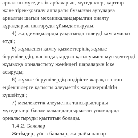
арналған мүгедектiк арбаларын, мүгедектер, қарттар
және тiрек-қозғалу аппараты бұзылған ауруларға
арналған шағын механикаландырылған оңалту
құралдарын шығаруды ұйымдастыруды;
4) жәрдемақыларды уақытында төлеудi қамтамасыз
етудi;
5) жұмыспен қамту қызметтерiнiң жұмыс
берушiлердiң, кәсiподақтардың қатысуымен мүгедектердi
жұмысқа орналастыру жөнiндегi шараларын iске
асыруды;
6) жұмыс берушiлердiң өндiрiсте жарақат алған
еңбекшілерге қатысты әлеуметтiк жауапкершiлiгiн
күшейтудi;
7) мемлекеттiк әлеуметтiк тапсырыстарды
мүгедектерi басым мамандандырылған ұйымдарда
орналастыруды қамтитын болады.
1.4.2. Балалар
Жетiмдер, үйсiз балалар, жағдайы нашар