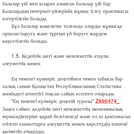
балалар үйi мен асырап алынған балалар үйi бар
Балалардың интернат-үйлерiнiң жұмыс iстеу практикасы
өзгертiлетiн болады.
Бұл балалар кәмелетке толғанда оларды жұмысқа
орналастыруға және тұрғын үй беруге жәрдем
көрсетiлетiн болады.
1.5. Кедейлiк шегi және мемлекеттiк атаулы
әлеуметтiк көмек
Ең төменгi күнкөрiс деңгейiнен төмен табысы бар
халық санын Қазақстан Республикасының Статистика
жөнiндегi агенттiгi тоқсан сайын есептеп отырады.
"Ең төменгi күнкөрiс деңгейi туралы"
Z990474_
Заңға сәйкес кедейлiк шегi мемлекеттiң экономикалық
мүмкіндiктерiне қарай белгiленедi және ол аз қамтамасыз
етiлген азаматтарға әлеуметтiк көмек көрсетудiң өлшемi
қызметiн атқарады.