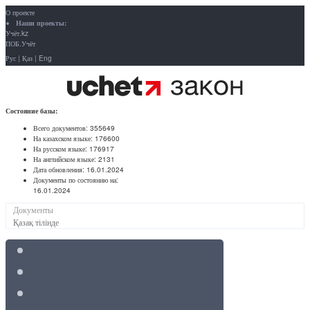
О проекте
Наши проекты:
Учёт.kz
ПОБ.Учёт
Рус
|
Қаз
|
Eng
Состояние базы:
Всего документов:
355649
На казахском языке:
176600
На русском языке:
176917
На английском языке:
2131
Дата обновления:
16.01.2024
Документы по состоянию на:
16.01.2024
Документы
Қазақ тілінде