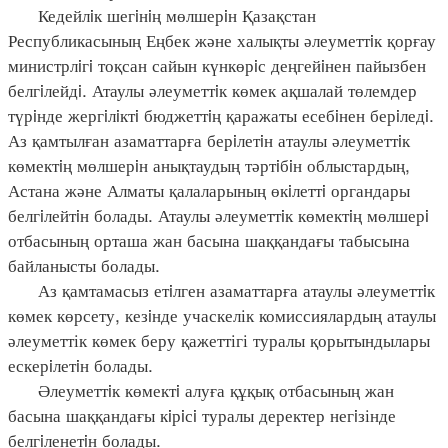
Кедейлiк шегiнiң мөлшерiн Қазақстан
Республикасының Еңбек және халықты әлеуметтiк қорғау
министрлiгi тоқсан сайын күнкөрiс деңгейiнен пайызбен
белгiлейдi. Атаулы әлеуметтiк көмек ақшалай төлемдер
түрiнде жергiлiктi бюджеттiң қаражаты есебiнен берiледi.
Аз қамтылған азаматтарға берiлетiн атаулы әлеуметтiк
көмектiң мөлшерiн анықтаудың тәртiбiн облыстардың,
Астана және Алматы қалаларының өкiлеттi органдары
белгiлейтiн болады. Атаулы әлеуметтiк көмектiң мөлшерi
отбасының орташа жан басына шаққандағы табысына
байланысты болады.
Аз қамтамасыз етiлген азаматтарға атаулы әлеуметтiк
көмек көрсету, кезiнде учаскелік комиссиялардың атаулы
әлеуметтік көмек беру қажеттігі туралы қорытындылары
ескерiлетiн болады.
Әлеуметтiк көмектi алуға құқық отбасының жан
басына шаққандағы кiрiсi туралы деректер негiзінде
белгiленетiн болады.