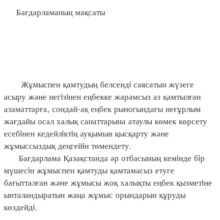
Бағдарламаның мақсаты
Жұмыспен қамтудың белсендi саясатын жүзеге
асыру және негiзiнен еңбекке жарамсыз аз қамтылған
азаматтарға, сондай-ақ еңбек рыногындағы неғұрлым
жағдайы осал халық санаттарына атаулы көмек көрсету
есебiнен кедейлiктiң ауқымын қысқарту және
жұмыссыздық деңгейiн төмендету.
Бағдарлама Қазақстанда әр отбасының кемiнде бiр
мүшесiн жұмыспен қамтуды қамтамасыз етуге
бағытталған және жұмысы жоқ халықты еңбек қызметiне
ынталандыратын жаңа жұмыс орындарын құруды
көздейдi.