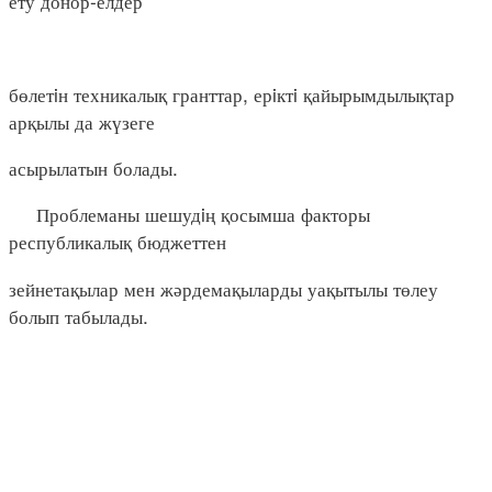
ету донор-елдер
бөлетiн техникалық гранттар, ерiктi қайырымдылықтар
арқылы да жүзеге
асырылатын болады.
Проблеманы шешудiң қосымша факторы
республикалық бюджеттен
зейнетақылар мен жәрдемақыларды уақытылы төлеу
болып табылады.