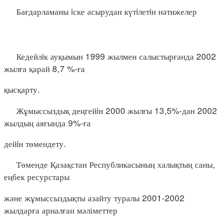
Бағдарламаны iске асырудан күтiлетiн нәтижелер
Кедейлiк ауқымын 1999 жылмен салыстырғанда 2002
жылға қарай 8,7 %-ға
қысқарту.
Жұмыссыздық деңгейiн 2000 жылғы 13,5%-дан 2002
жылдың аяғында 9%-ға
дейiн төмендету.
Төменде Қазақстан Республикасының халықтың саны,
еңбек ресурстары
және жұмыссыздықты азайту туралы 2001-2002
жылдарға арналған мәліметтер