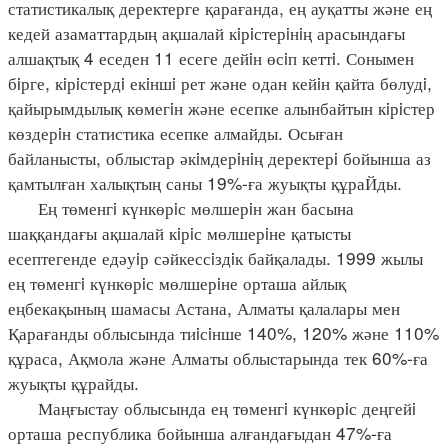
статистикалық деректерге қарағанда, ең ауқатты және ең
кедей азаматтардың ақшалай кiрiстерiнiң арасындағы
алшақтық 4 еседен 11 есеге дейiн өсiп кеттi. Сонымен
бiрге, кiрiстердi екiншi рет және одан кейiн қайта бөлудi,
қайырымдылық көмегiн және есепке алынбайтын кiрiстер
көздерiн статистика есепке алмайды. Осыған
байланысты, облыстар әкiмдерiнiң деректерi бойынша аз
қамтылған халықтың саны 19%-ға жуықты құраЙды.
Ең төменгi күнкөрiс мөлшерiн жан басына
шаққандағы ақшалай кiрiс мөлшерiне қатысты
есептегенде едәуiр сәйкессiздiк байқалады. 1999 жылы
ең төменгi күнкөрiс мөлшерiне орташа айлық
еңбекақының шамасы Астана, Алматы қалалары мен
Қарағанды облысында тиiсiнше 140%, 120% және 110%
құраса, Ақмола және Алматы облыстарында тек 60%-ға
жуықты құрайды.
Маңғыстау облысында ең төменгi күнкөрiс деңгейi
орташа республика бойынша алғандағыдан 47%-ға