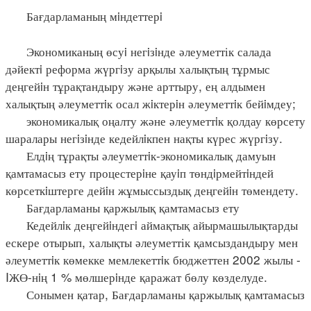
Бағдарламаның мiндеттерi
Экономиканың өсуi негiзiнде әлеуметтік салада
дәйектi реформа жүргiзу арқылы халықтың тұрмыс
деңгейiн тұрақтандыру және арттыру, ең алдымен
халықтың әлеуметтiк осал жiктерiн әлеуметтiк бейiмдеу;
экономикалық оңалту және әлеуметтiк қолдау көрсету
шаралары негiзiнде кедейлiкпен нақты күрес жүргiзу.
Елдiң тұрақты әлеуметтiк-экономикалық дамуын
қамтамасыз ету процестерiне қауiп төндiрмейтiндей
көрсеткiштерге дейiн жұмыссыздық деңгейiн төмендету.
Бағдарламаны қаржылық қамтамасыз ету
Кедейлiк деңгейiндегi аймақтық айырмашылықтарды
ескере отырып, халықты әлеуметтік қамсыздандыру мен
әлеуметтiк көмекке мемлекеттiк бюджеттен 2002 жылы -
IЖӨ-нiң 1 % мөлшерiнде қаражат бөлу көзделуде.
Сонымен қатар, Бағдарламаны қаржылық қамтамасыз