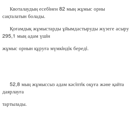
Квоталаудың есебiнен 82 мың жұмыс орны
сақталатын болады.
Қоғамдық жұмыстарды ұйымдастыруды жүзеге асыру
295,1 мың адам үшiн
жұмыс орнын құруға мүмкiндiк бередi.
52,8 мың жұмыссыз адам кәсiптiк оқуға және қайта
даярлауға
тартылады.