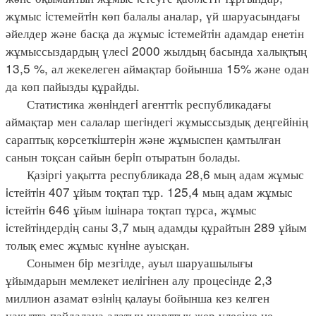
жұмыс iстемейтiн көп балалы аналар, үй шаруасындағы
әйелдер және басқа да жұмыс iстемейтiн адамдар енетін
жұмыссыздардың үлесi 2000 жылдың басында халықтың
13,5 %, ал жекелеген аймақтар бойынша 15% және одан
да көп пайызды құрайды.
Статистика жөнiндегi агенттiк республикадағы
аймақтар мен салалар шегiндегi жұмыссыздық деңгейiнің
сараптық көрсеткiштерiн және жұмыспен қамтылған
санын тоқсан сайын берiп отыратын болады.
Қазiргi уақытта республикада 28,6 мың адам жұмыс
iстейтiн 407 ұйым тоқтап тұр. 125,4 мың адам жұмыс
iстейтiн 646 ұйым iшiнара тоқтап тұрса, жұмыс
iстейтiндердiң саны 3,7 мың адамды құрайтын 289 ұйым
толық емес жұмыс күнiне ауысқан.
Сонымен бiр мезгiлде, ауыл шаруашылығы
ұйымдарын мемлекет иелiгiнен алу процесiнде 2,3
миллион азамат өзiнiң қалауы бойынша кез келген
уақытта пайдалана алатын шарттық жер үлесіне ие