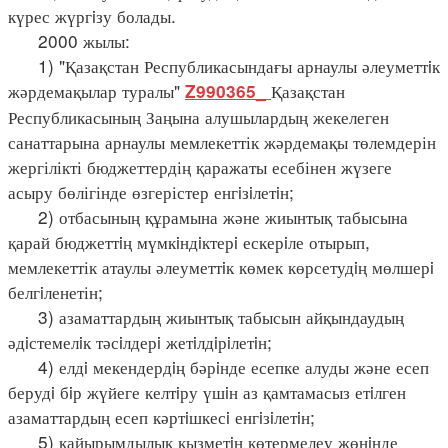
күрес жүргiзу болады.
2000 жылы:
1) "Қазақстан Республикасындағы арнаулы әлеуметтiк
жәрдемақылар туралы"
Қазақстан
Z990365_
Республикасының Заңына алушылардың жекелеген
санаттарына арнаулы мемлекеттік жәрдемақы төлемдерін
жергілікті бюджеттердің қаражаты есебінен жүзеге
асыру бөлігінде өзгерістер енгiзiлетiн;
2) отбасының құрамына және жиынтық табысына
қарай бюджеттiң мүмкiндiктерi ескерiле отырып,
мемлекеттік атаулы әлеуметтiк көмек көрсетудiң мөлшерi
белгiленетін;
3) азаматтардың жиынтық табысын айқындаудың
әдiстемелiк тәсiлдерi жетiлдiрiлетiн;
4) елдi мекендердiң бәрiнде есепке алуды және есеп
берудi бiр жүйеге келтiру үшiн аз қамтамасыз етiлген
азаматтардың есеп кәртiшкесi енгiзiлетiн;
5) қайырымдылық қызметiн көтермелеу жөнiнде