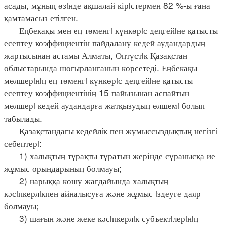
асады, мұның өзiнде ақшалай кірiстермен 82 %-ы ғана
қамтамасыз етiлген.
Еңбекақы мен ең төменгi күнкөрiс деңгейiне қатысты
есептеу коэффициентiн пайдалану кедей аудандардың
жартысынан астамы Алматы, Оңтүстiк Қазақстан
облыстарында шоғырланғанын көрсетедi. Еңбекақы
мөлшерiнiң ең төменгi күнкөрiс деңгейiне қатысты
есептеу коэффициентiнiң 15 пайызынан аспайтын
мөлшерi кедей аудандарға жатқызудың өлшемi болып
табылады.
Қазақстандағы кедейлiк пен жұмыссыздықтың негiзгi
себептерi:
1) халықтың тұрақты тұратын жерінде сұранысқа ие
жұмыс орындарының болмауы;
2) нарыққа көшу жағдайында халықтың
кәсiпкерлiкпен айналысуға және жұмыс iздеуге даяр
болмауы;
3) шағын және жеке кәсiпкерлiк субъектiлерiнiң