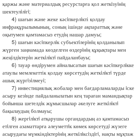
қаржы және материалдық ресурстарға қол жеткiзуiнiң
шектеулiлiгi;
4) шағын және жеке кәсiпкерлiкті қолдау
инфрақұрылымының, соның ішінде ақпараттық және
оқытумен қамтамасыз етудiң нашар дамуы;
5) шағын кәсiпкерлiк субъектiлерiнiң қолданылып
жүрген заңнамада көзделген өздерiнiң құқықтары мен
жеңiлдiктерiн жеткiлiктi пайдаланбауы;
6) тауар өндiрумен айналысатын шағын кәсiпкерлiкке
атаулы мемлекеттік қолдау көрсетудiң жеткiлiктi түрде
ашық жүргiзiлмеуi;
7) инвестициялық жобалар мен бағдарламаларды iске
асыру кезiнде пайдаланылатын кең тараған мамандықтар
бойынша шетелдiк жұмысшылар әкелуге жеткiлiктi
бақылаудың болмауы;
8) жергiлiктi атқарушы органдардың аз қамтамасыз
етiлген азаматтарға әлеуметтiк көмек көрсетудi жүзеге
асырудағы мүмкіндiктерiнiң жеткiлiксiздiгi, нақты мұқтаж