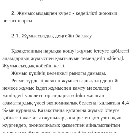
2. Жұмыссыздықпен күрес - кедейлiктi жоюдың
негiзгі шарты
2.1. Жұмыссыздық деңгейiн бағалау
Қазақстанның нарыққа көшуi жұмыс iстеуге қабiлеттi
адамдардың жұмыспен қамтылуын төмендетiп жiбердi.
Жұмыссыздық көбейiп кеттi.
Жұмыс күшiнiң көлеңкелi рыногы дамыды.
Ресми түрде тiркелген жұмыссыздықтың деңгейi
немесе жұмыс iздеп жұмыспен қамту мәселелерi
жөнiндегi уәкiлеттi органдарға өтiнiш жасаған
азаматтардың үлесi экономикалық белсендi халықтың 4,4
%-ын құрайды. Қазақстанда қатарына жұмыс iстеуге
қабiлеттi жастағы оқушылар, өндiрiстен қол үзiп оқып
жүргендер, экономикалық қызметпен айналыспайтын
және оқымайтын жұмыс iстеуге қабiлеттi тұрғындар,