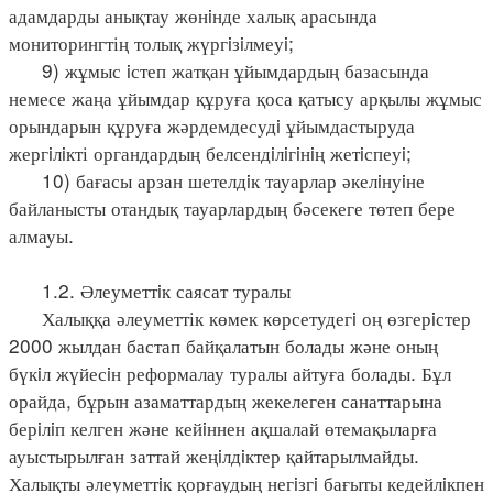
адамдарды анықтау жөнiнде халық арасында
мониторингтің толық жүргiзiлмеуi;
9) жұмыс iстеп жатқан ұйымдардың базасында
немесе жаңа ұйымдар құруға қоса қатысу арқылы жұмыс
орындарын құруға жәрдемдесудi ұйымдастыруда
жергiлiкті органдардың белсендiлiгiнiң жетiспеуi;
10) бағасы арзан шетелдiк тауарлар әкелiнуiне
байланысты отандық тауарлардың бәсекеге төтеп бере
алмауы.
1.2. Әлеуметтiк саясат туралы
Халыққа әлеуметтік көмек көрсетудегi оң өзгерiстер
2000 жылдан бастап байқалатын болады және оның
бүкiл жүйесiн реформалау туралы айтуға болады. Бұл
орайда, бұрын азаматтардың жекелеген санаттарына
берiлiп келген және кейiннен ақшалай өтемақыларға
ауыстырылған заттай жеңiлдiктер қайтарылмайды.
Халықты әлеуметтiк қорғаудың негiзгi бағыты кедейлiкпен