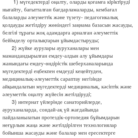
1) мүгедектердi оңалту, оларды қоғамға кiрiктiрудi
нығайту, бағытталған бағдарламаларды, кембағал
балаларды әлеуметтiк және түзету- педагогикалық
қолдауды жетiлдiру жөніндегi заңнама базасын жасауды,
белгiлi тұрағы жоқ адамдарға арналған әлеуметтік
бейiмделу орталықтарын ұйымдастыруды;
2) жүйке аурулары ауруханалары мен
мамандандырылған емдеу-алдын алу ұйымдары
жанындағы емдеу-өндiрiстiк шеберханаларында
мүгедектердi еңбекпен емдеудi кеңейтуден,
медициналық-әлеуметтiк сараптау негiзiнде
айқындалатын мүгедектердi медициналық, кәсiптiк және
әлеуметтiк оңалту жүйесiн жетiлдiрудi;
3) интернат үйлерiнде санаторийлерде,
ауруханаларда, сондай-ақ үй жағдайында
пайдаланылатын протездiк-ортопедия бұйымдарын
неғұрлым жаңа және жетiлдiрiлген технологиялар
бойынша жасауды және балалар мен ересектерге