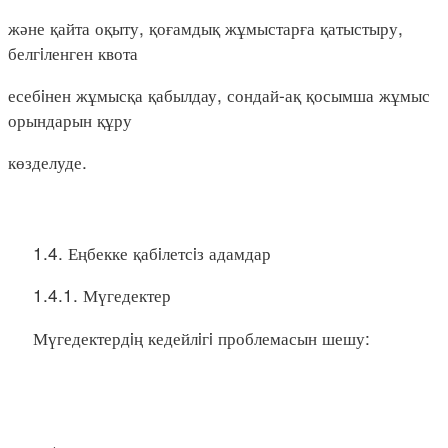
және қайта оқыту, қоғамдық жұмыстарға қатыстыру,
белгiленген квота
есебiнен жұмысқа қабылдау, сондай-ақ қосымша жұмыс
орындарын құру
көзделуде.
1.4. Еңбекке қабiлетсiз адамдар
1.4.1. Мүгедектер
Мүгедектердiң кедейлiгi проблемасын шешу: