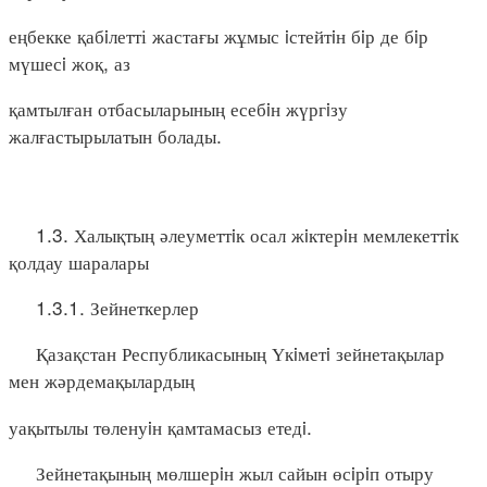
еңбекке қабiлетті жастағы жұмыс iстейтiн бiр де бiр
мүшесi жоқ, аз
қамтылған отбасыларының есебiн жүргiзу
жалғастырылатын болады.
1.3. Халықтың әлеуметтiк осал жiктерiн мемлекеттiк
қолдау шаралары
1.3.1. Зейнеткерлер
Қазақстан Республикасының Үкiметi зейнетақылар
мен жәрдемақылардың
уақытылы төленуiн қамтамасыз етедi.
Зейнетақының мөлшерiн жыл сайын өсiрiп отыру