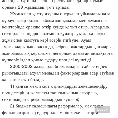
аспайды. Орташа есеппен республикада бiр жұмыс
орнына 29 жұмыссыз үмiт артады.
Жұмыспен қамту ахуалы өнеркәсiп ұйымдары қала
құраушылар болып табылатын қалалар мен жұмысшы
кенттерiнде ерекше өткiр күйде қалып отыр. Аграрлық
сектордағы өндiрiс көлемiнiң құлдырауы да халықты
жұмыспен қамтуға керi әсерiн тигiзуде. Ауыл
тұрғындарының арасында, әсiресе жастардың қалаларға,
экономикалық құрылымы неғұрлым дамыған аймақтарға
күнкөрiс iздеп қоныс аудару процесi күшейдi.
2000-2002 жылдарда болжамдарға сәйкес еңбек
рыногындағы ахуал мынадай факторлардың әсер етуiмен
қалыптасатын болады:
1) қалған мемлекеттiк ұйымдарды жекешелендiру
процестерiнiң жалғасуы экономиканың аграрлық
секторындағы реформалардың күшеюi;
2) бюджет саласындағы реформалар, мемлекет
Вверх
функцияларының едәуiр көлемiнiң жеке секторға