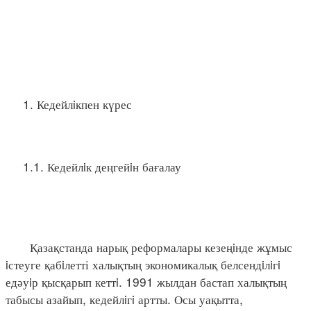
1. Кедейлiкпен күрес
1.1. Кедейлiк деңгейiн бағалау
Қазақстанда нарық реформалары кезеңiнде жұмыс
iстеуге қабiлетті халықтың экономикалық белсендiлiгi
едәуiр қысқарып кеттi. 1991 жылдан бастап халықтың
табысы азайып, кедейлiгi артты. Осы уақытта,