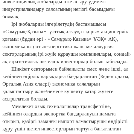
инвестициялық жобаларды іске асыру үдемелі
индустрияландыру саясатының негізгі басымдығы
болмақ.
Ірі жобаларды ілгерілетудің бастамашысы
«Самұрық-Қазына» ұлттық әл-ауқат қоры» акционерлік
қоғамы (бұдан әрі - «Самұрық-Қазына» ҰӘҚ» АҚ),
экономиканың отын-энергетика және металлургия
секторларының ірі жүйе құраушы компаниялары, сондай-
ақ стратегиялық шетелдік инвесторлар болып табылады.
Шикізат секторымен байланысты емес және ішкі, ал
кейіннен өңірлік нарықтарға бағдарланған (Кеден одағы,
Орталық Азия елдері) экономика салаларын
қалыптастыру және/немесе күшейту қатар жүзеге
асырылатын болады.
Мемлекет озық технологиялар трансфертіне,
кейіннен олардың экспортқа бағдарлануын дамыта
отырып, қазіргі заманғы импорт алмастырушы өндірісті
құру үшін шетел инвесторларын тартуға бағытталған