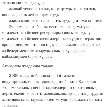
ағынын ынталандыруды;
жаппай технологиялық жаңғыртуды және ұлттық
инновациялық жүйені дамытуды;
адами капитал сапасын арттыруды қамтамасыз етеді.
Экономиканың басым секторларын дамытуға
мемлекет пен бизнес ресурстарын шоғырландыру
мемлекет пен бизнес шешімдерін келісудің интерактивті
процесімен, мониторингтің қазіргі заманғы ақпараттық
жүйелері мен іске асырудың нақты құралдарын
пайдаланумен бірге жүреді.
Ағымдағы жағдайды талдау
2000 жылдың басында негізі салынған
индустриялық-инновациялық даму бағыты Қазақстан
экономикасының негізгі тәуекелдерінің стратегиялық
дұрыс екенін көрсетті: экономиканы әртараптандырудың
және шикізатқа тәуелділіктен кетудің баламасыз бағыты
таңдалды.