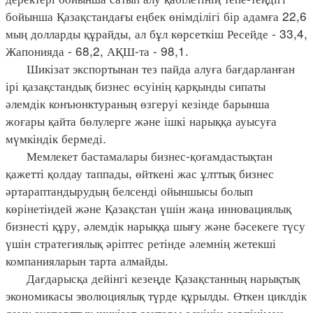
бойынша Қазақстандағы еңбек өнімділігі бір адамға 22,6
мың долларды құрайды, ал бұл көрсеткіш Ресейде - 33,4,
Жапонияда - 68,2, АҚШ-та - 98,1.
Шикізат экспортынан тез пайда алуға бағдарланған
ірі қазақстандық бизнес өсуінің қарқынды сипаты
әлемдік конъюнктураның өзгеруі кезінде барынша
жоғары қайта бөлулерге және ішкі нарыққа ауысуға
мүмкіндік бермеді.
Мемлекет бастамалары бизнес-қоғамдастықтан
қажетті қолдау таппады, өйткені жас ұлттық бизнес
әртараптандырудың белсенді ойыншысы болып
көрінетіндей және Қазақстан үшін жаңа инновациялық
бизнесті құру, әлемдік нарыққа шығу және бәсекеге түсу
үшін стратегиялық әріптес ретінде әлемнің жетекші
компанияларын тарта алмайды.
Дағдарысқа дейінгі кезеңде Қазақстанның нарықтық
экономикасы эволюциялық түрде құрылды. Өткен циклдік
даму экспорттық шикізат секторы өсуінің серпінімен