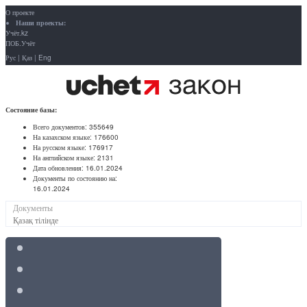
О проекте
Наши проекты:
Учёт.kz
ПОБ.Учёт
Рус
|
Қаз
|
Eng
Состояние базы:
Всего документов:
355649
На казахском языке:
176600
На русском языке:
176917
На английском языке:
2131
Дата обновления:
16.01.2024
Документы по состоянию на:
16.01.2024
Документы
Қазақ тілінде