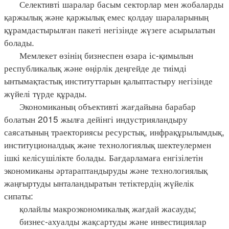
Селективті шаралар басым секторлар мен жобаларды
қаржылық және қаржылық емес қолдау шараларының
құрамдастырылған пакеті негізінде жүзеге асырылатын
болады.
Мемлекет өзінің бизнеспен өзара іс-қимылын
республикалық және өңірлік деңгейде де тиімді
ынтымақтастық институттарын қалыптастыру негізінде
жүйелі түрде құрады.
Экономиканың объективті жағдайына барабар
болатын 2015 жылға дейінгі индустрияландыру
саясатының траекториясы ресурстық, инфрақұрылымдық,
институционалдық және технологиялық шектеулермен
ішкі келісушілікте болады. Бағдарламаға енгізілетін
экономиканы әртараптандыруды және технологиялық
жаңғыртуды ынталандыратын тетіктердің жүйелік
сипаты:
қолайлы макроэкономикалық жағдай жасауды;
бизнес-ахуалды жақсартуды және инвестициялар