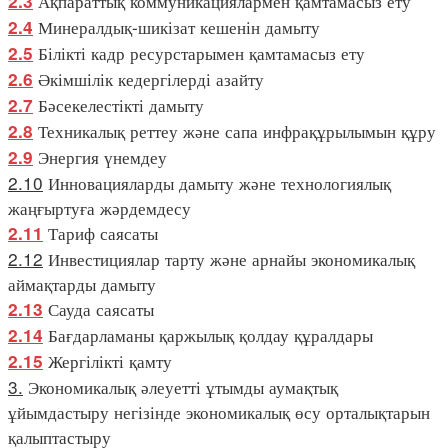
Ақпараттық коммуникациялармен қамтамасыз ету
2.3
Минералдық-шикізат кешенін дамыту
2.4
Білікті кадр ресурстарымен қамтамасыз ету
2.5
Әкімшілік кедергілерді азайту
2.6
Бәсекелестікті дамыту
2.7
Техникалық реттеу және сапа инфрақұрылымын құру
2.8
Энергия үнемдеу
2.9
2.10
Инновацияларды дамыту және технологиялық
жаңғыртуға жәрдемдесу
Тариф саясаты
2.11
2.12
Инвестициялар тарту және арнайы экономикалық
аймақтарды дамыту
Сауда саясаты
2.13
Бағдарламаны қаржылық қолдау құралдары
2.14
Жергілікті қамту
2.15
3.
Экономикалық әлеуетті ұтымды аумақтық
ұйымдастыру негізінде экономикалық өсу орталықтарын
қалыптастыру