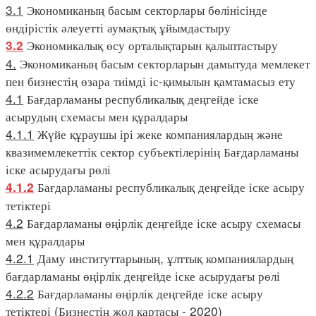
3.1
Экономиканың басым секторлары бөлінісінде
өндірістік әлеуетті аумақтық ұйымдастыру
Экономикалық өсу орталықтарын қалыптастыру
3.2
4.
Экономиканың басым секторларын дамытуда мемлекет
пен бизнестің өзара тиімді іс-қимылын қамтамасыз ету
4.1
Бағдарламаны республикалық деңгейде іске
асырудың схемасы мен құралдары
4.1.1
Жүйе құраушы ірі жеке компаниялардың және
квазимемлекеттік сектор субъектілерінің Бағдарламаны
іске асырудағы рөлі
Бағдарламаны республикалық деңгейде іске асыру
4.1.2
тетіктері
4.2
Бағдарламаны өңірлік деңгейде іске асыру схемасы
мен құралдары
4.2.1
Даму институттарының, ұлттық компаниялардың
бағдарламаны өңірлік деңгейде іске асырудағы рөлі
4.2.2
Бағдарламаны өңірлік деңгейде іске асыру
тетіктері (Бизнестің жол картасы - 2020)