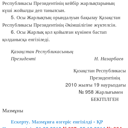
Республикасы Президентінің кейбір жарлықтарының
күші жойылды деп танылсын.
5. Осы Жарлықтың орындалуын бақылау Қазақстан
Республикасы Президентінің Әкімшілігіне жүктелсін.
6. Осы Жарлық қол қойылған күнінен бастап
қолданысқа енгізіледі.
Қазақстан Республикасының
Президенті Н. Назарбаев
Қазақстан Республикасы
Президентінің
2010 жылғы 19 наурыздағы
№ 958 Жарлығымен
БЕКІТІЛГЕН
Мазмұны
Ескерту. Мазмұнға өзгеріс енгізілді - ҚР