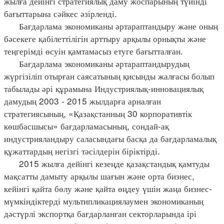
жылға дейінгі стратегиялық даму жоспарының түйінді
бағыттарына сәйкес әзірленді.
Бағдарлама экономиканы әртараптандыру және оның
бәсекеге қабілеттілігін арттыру арқылы орнықты және
теңгерімді өсуін қамтамасыз етуге бағытталған.
Бағдарлама экономиканы әртараптандырудың
жүргізіліп отырған саясатының қисынды жалғасы болып
табылады әрі құрамына Индустриялық-инновациялық
дамудың 2003 - 2015 жылдарға арналған
стратегиясының, «Қазақстанның 30 корпоративтік
көшбасшысы» бағдарламасының, сондай-ақ
индустрияландыру саласындағы басқа да бағдарламалық
құжаттардың негізгі тәсілдерін біріктірді.
2015 жылға дейінгі кезеңде қазақстандық қамтуды
мақсатты дамыту арқылы шағын және орта бизнес,
кейінгі қайта бөлу және қайта өңдеу үшін жаңа бизнес-
мүмкіндіктерді мультипликациялаумен экономиканың
дәстүрлі экспортқа бағдарланған секторларында ірі