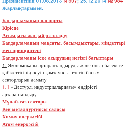
Президентінің 01.08.2013
N 607
; 25.12.2014
№ 984
Жарлықтарымен.
Бағдарламаның паспорты
Кіріспе
Ағымдағы жағдайды талдау
Бағдарламаның мақсаты, басымдықтары, міндеттері
мен принциптері
Бағдарламаны іске асырудың негізгі бағыттары
1.
Экономиканы әртараптандыруды және оның бәсекеге
қабілеттігінің өсуін қамтамасыз ететін басым
секторларын дамыту
«Дәстүрлі индустриялардағы» өндірісті
1.1
әртараптандыру
Мұнай-газ секторы
Кен металлургиясы саласы
Химия өнеркәсібі
Атом өнеркәсібі