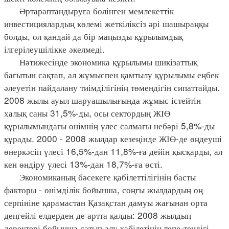
Әртараптандыруға бөлінген мемлекеттік
инвестициялардың көлемі жеткіліксіз әрі шашыраңқы
болды, ол қандай да бір маңызды құрылымдық
ілгерілеушілікке әкелмеді.
Нәтижесінде экономика құрылымы шикізаттық
бағытын сақтап, ал жұмыспен қамтылу құрылымы еңбек
әлеуетін пайдалану тиімділігінің төмендігін сипаттайды.
2008 жылы ауыл шаруашылығында жұмыс істейтін
халық саны 31,5%-ды, осы сектордың ЖІӨ
құрылымындағы өнімнің үлес салмағы небәрі 5,8%-ды
құрады. 2000 - 2008 жылдар кезеңінде ЖІӨ-де өңдеуші
өнеркәсіп үлесі 16,5%-дан 11,8%-ға дейін қысқарды, ал
кен өндіру үлесі 13%-дан 18,7%-ға өсті.
Экономиканың бәсекеге қабілеттілігінің басты
факторы - өнімділік бойынша, соңғы жылдардың оң
серпініне қарамастан Қазақстан дамуы жағынан орта
деңгейлі елдерден де артта қалды: 2008 жылдың
деректері бойынша сатып алу қабілетінің тепе-теңдігі