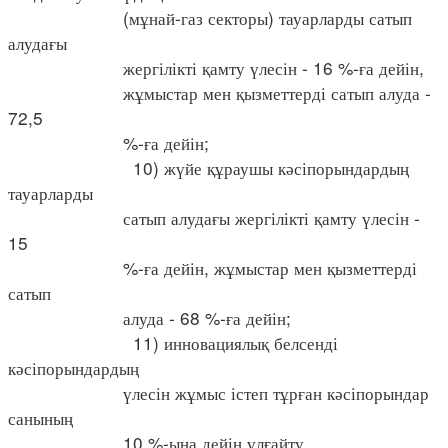
(мұнай-газ секторы) тауарларды сатып
алудағы
жергілікті қамту үлесін - 16 %-ға дейін,
жұмыстар мен қызметтерді сатып алуда -
72,5
%-ға дейін;
10) жүйе құраушы кәсіпорындардың
тауарларды
сатып алудағы жергілікті қамту үлесін -
15
%-ға дейін, жұмыстар мен қызметтерді
сатып
алуда - 68 %-ға дейін;
11) инновациялық белсенді
кәсіпорындардың
үлесін жұмыс істеп тұрған кәсіпорындар
санының
10 %-ына дейін ұлғайту.