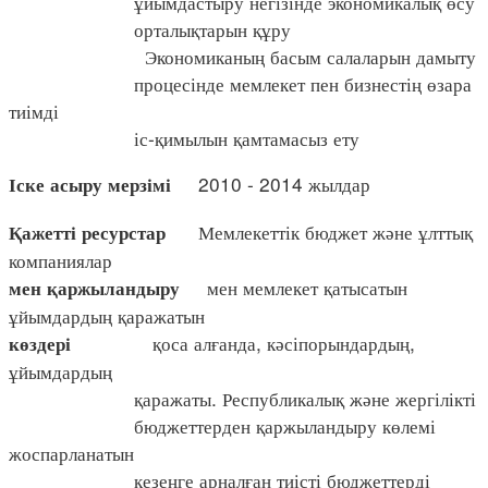
ұйымдастыру негізінде экономикалық өсу
орталықтарын құру
Экономиканың басым салаларын дамыту
процесінде мемлекет пен бизнестің өзара
тиімді
іс-қимылын қамтамасыз ету
2010 - 2014 жылдар
Іске асыру мерзімі
Мемлекеттік бюджет және ұлттық
Қажетті ресурстар
компаниялар
мен мемлекет қатысатын
мен қаржыландыру
ұйымдардың қаражатын
қоса алғанда, кәсіпорындардың,
көздері
ұйымдардың
қаражаты. Республикалық және жергілікті
бюджеттерден қаржыландыру көлемі
жоспарланатын
кезеңге арналған тиісті бюджеттерді