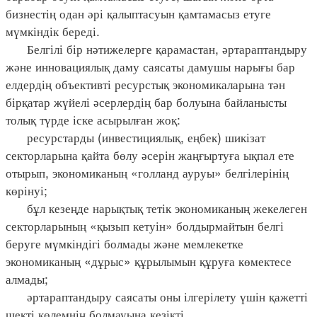
бизнестің одан әрі қалыптасуын қамтамасыз етуге
мүмкіндік береді.
Белгілі бір нәтижелерге қарамастан, әртараптандыру
және инновациялық даму саясаты дамушы нарығы бар
елдердің объективті ресурстық экономикаларына тән
бірқатар жүйелі әсерлердің бар болуына байланысты
толық түрде іске асырылған жоқ:
ресурстарды (инвестициялық, еңбек) шикізат
секторларына қайта бөлу әсерін жаңғыртуға ықпал ете
отырып, экономиканың «голланд ауруы» белгілерінің
көрінуі;
бұл кезеңде нарықтық тетік экономиканың жекелеген
секторларының «қызып кетуін» болдырмайтын белгі
беруге мүмкіндігі болмады және мемлекетке
экономиканың «дұрыс» құрылымын құруға көмектесе
алмады;
әртараптандыру саясаты оны ілгерілету үшін қажетті
шекті көлемнің болмауына кезікті.