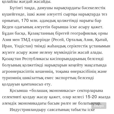
қолайлы жағдай жасайды.
Бүгінгі таңда, дамушы нарықтардағы бәсекелестік
күшейгенде, ішкі және әлеуетті сыртқы нарықтарда тез
орнығып, 170 млн. адамдық қолжетімді нарығы бар
Кеден одағының әлеуетін барынша іске асыру қажет.
Бұдан басқа, Қазақстанның бірегей географиялық орны
Азия мен ТМД елдерінде (Ресей, Орталық Азия, Қытай,
Иран, Үндістан) тиімді жаһандық серіктестік ұстанымын
жүзеге асыру және иелену мүмкіндігін жасай алады.
Қазақстан Республикасы кәсіпорындарының белсенді
болуының қолжетімді нарықтарын кеңейту мақсатында
агроөнеркәсіптік кешеннің, тоқыма өнеркәсібінің және
туризмнің шикізаттық емес экспорттың белсенді
қолдауын қамтамасыз ету.
Қосымша «болашақ экономикасы» секторларына
селективті қолдау жасау қажет, олар келесі 15-20 жылда
әлемдік экономикадағы басым рөлге ие болатындар.
Вверх
Индустрияландыру саясатының табысты іске