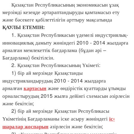
Қазақстан Республикасының экономикасын ұзақ
мерзімді кезеңде әртараптандыруды қамтамасыз ету
және бәсекеге қабілеттілігін арттыру мақсатында
ҚАУЛЫ ЕТЕМІН:
1. Қазақстан Республикасын үдемелі индустриялық-
инновациялық дамыту жөніндегі 2010 - 2014 жылдарға
арналған мемлекеттік бағдарлама (бұдан әрі –
Бағдарлама) бекітілсін.
2. Қазақстан Республикасының Үкіметі:
1) бір ай мерзімде Қазақстанды
индустрияландырудың 2010 - 2014 жылдарға
арналған
және өндірістік қуаттарды ұтымды
картасын
орналастырудың 2015 жылға дейінгі схемасын әзірлесін
және бекітсін;
2) бір ай мерзімде Қазақстан Республикасы
Үкіметінің Бағдарламаны іске асыру жөніндегі
іс-
әзірлесін және бекітсін;
шаралар жоспарын
3) «Қазақстан Республикасындағы мемлекеттік