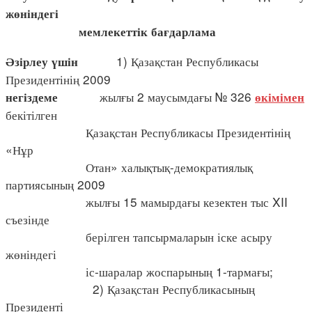
жөніндегі
мемлекеттік бағдарлама
1) Қазақстан Республикасы
Әзірлеу үшін
Президентінің 2009
жылғы 2 маусымдағы № 326
негіздеме
өкімімен
бекітілген
Қазақстан Республикасы Президентінің
«Нұр
Отан» халықтық-демократиялық
партиясының 2009
жылғы 15 мамырдағы кезектен тыс XII
съезінде
берілген тапсырмаларын іске асыру
жөніндегі
іс-шаралар жоспарының 1-тармағы;
2) Қазақстан Республикасының
Президенті