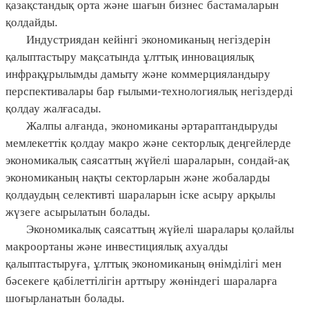
қазақстандық орта және шағын бизнес бастамаларын
қолдайды.
Индустриядан кейінгі экономиканың негіздерін
қалыптастыру мақсатында ұлттық инновациялық
инфрақұрылымды дамыту және коммерцияландыру
перспективалары бар ғылыми-технологиялық негіздерді
қолдау жалғасады.
Жалпы алғанда, экономиканы әртараптандыруды
мемлекеттік қолдау макро және секторлық деңгейлерде
экономикалық саясаттың жүйелі шараларын, сондай-ақ
экономиканың нақты секторларын және жобаларды
қолдаудың селективті шараларын іске асыру арқылы
жүзеге асырылатын болады.
Экономикалық саясаттың жүйелі шаралары қолайлы
макроортаны және инвестициялық ахуалды
қалыптастыруға, ұлттық экономиканың өнімділігі мен
бәсекеге қабілеттілігін арттыру жөніндегі шараларға
шоғырланатын болады.