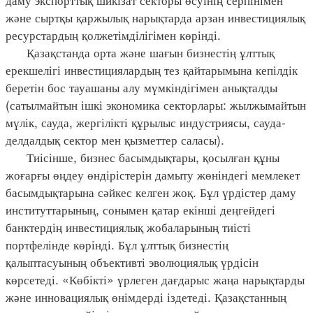
және сыртқы қаржылық нарықтарда арзан инвестициялық
ресурстардың қолжетімділігімен көрінді.
Қазақстанда орта және шағын бизнестің ұлттық
ерекшелігі инвестициялардың тез қайтарымына кепілдік
беретін бос тауашаны алу мүмкіндігімен анықталды
(сатылмайтын ішкі экономика секторлары: жылжымайтын
мүлік, сауда, жергілікті құрылыс индустриясы, сауда-
делдалдық сектор мен қызметтер саласы).
Тиісінше, бизнес басымдықтары, қосылған құны
жоғарғы өңдеу өндірістерін дамыту жөніндегі мемлекет
басымдықтарына сәйкес келген жоқ. Бұл үрдістер даму
институттарының, сонымен қатар екінші деңгейдегі
банктердің инвестициялық жобаларының тиісті
портфелінде көрінді. Бұл ұлттық бизнестің
қалыптасуының объективті эволюциялық үрдісін
көрсетеді. «Көбікті» үрлеген дағдарыс жаңа нарықтарды
және инновациялық өнімдерді іздетеді. Қазақстанның