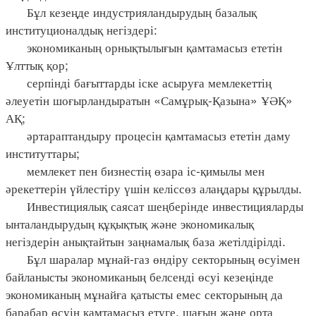
Бұл кезеңде индустрияландырудың базалық
институционалдық негіздері:
экономиканың орнықтылығын қамтамасыз ететін
Ұлттық қор;
серпінді бағыттарды іске асыруға мемлекеттің
әлеуетін шоғырландыратын «Самұрық-Қазына» ҰӘҚ»
АҚ;
әртараптандыру процесін қамтамасыз ететін даму
институттары;
мемлекет пен бизнестің өзара іс-қимылы мен
әрекеттерін үйлестіру үшін келіссөз алаңдары құрылды.
Инвестициялық саясат шеңберінде инвестицияларды
ынталандырудың құқықтық және экономикалық
негіздерін анықтайтын заңнамалық база жетілдірілді.
Бұл шаралар мұнай-газ өндіру секторының өсуімен
байланысты экономиканың белсенді өсуі кезеңінде
экономиканың мұнайға қатысты емес секторының да
барабар өсуін қамтамасыз етуге, шағын және орта