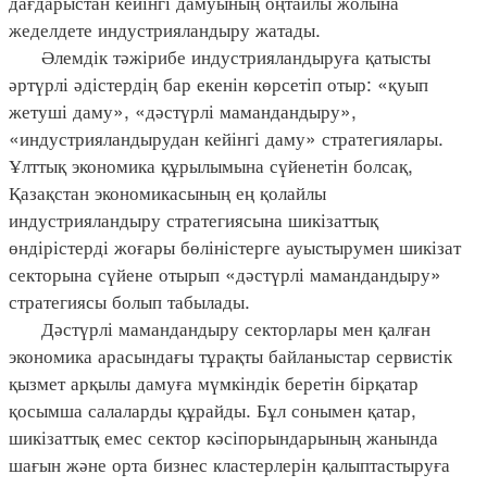
дағдарыстан кейінгі дамуының оңтайлы жолына
жеделдете индустрияландыру жатады.
Әлемдік тәжірибе индустрияландыруға қатысты
әртүрлі әдістердің бар екенін көрсетіп отыр: «қуып
жетуші даму», «дәстүрлі мамандандыру»,
«индустрияландырудан кейінгі даму» стратегиялары.
Ұлттық экономика құрылымына сүйенетін болсақ,
Қазақстан экономикасының ең қолайлы
индустрияландыру стратегиясына шикізаттық
өндірістерді жоғары бөліністерге ауыстырумен шикізат
секторына сүйене отырып «дәстүрлі мамандандыру»
стратегиясы болып табылады.
Дәстүрлі мамандандыру секторлары мен қалған
экономика арасындағы тұрақты байланыстар сервистік
қызмет арқылы дамуға мүмкіндік беретін бірқатар
қосымша салаларды құрайды. Бұл сонымен қатар,
шикізаттық емес сектор кәсіпорындарының жанында
шағын және орта бизнес кластерлерін қалыптастыруға