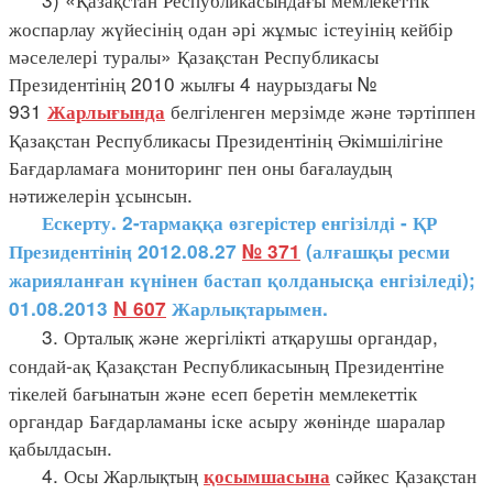
жоспарлау жүйесінің одан әрі жұмыс істеуінің кейбір
мәселелері туралы» Қазақстан Республикасы
Президентінің 2010 жылғы 4 наурыздағы №
931
белгіленген мерзімде және тәртіппен
Жарлығында
Қазақстан Республикасы Президентінің Әкімшілігіне
Бағдарламаға мониторинг пен оны бағалаудың
нәтижелерін ұсынсын.
Ескерту. 2-тармаққа өзгерістер енгізілді - ҚР
Президентінің 2012.08.27
№ 371
(алғашқы ресми
жарияланған күнінен бастап қолданысқа енгізіледі);
01.08.2013
N 607
Жарлықтарымен.
3. Орталық және жергілікті атқарушы органдар,
сондай-ақ Қазақстан Республикасының Президентіне
тікелей бағынатын және есеп беретін мемлекеттік
органдар Бағдарламаны іске асыру жөнінде шаралар
қабылдасын.
4. Осы Жарлықтың
сәйкес Қазақстан
қосымшасына