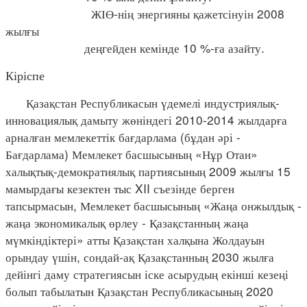
ЖІӨ-нің энергияны қажетсінуін 2008
жылғы
деңгейден кемінде 10 %-ға азайту.
Кіріспе
Қазақстан Республикасын үдемелі индустриялық-
инновациялық дамыту жөніндегі 2010-2014 жылдарға
арналған мемлекеттік бағдарлама (бұдан әрі -
Бағдарлама) Мемлекет басшысының «Нұр Отан»
халықтық-демократиялық партиясының 2009 жылғы 15
мамырдағы кезектен тыс XII съезінде берген
тапсырмасын, Мемлекет басшысының «Жаңа онжылдық -
жаңа экономикалық өрлеу - Қазақстанның жаңа
мүмкіндіктері» атты Қазақстан халқына Жолдауын
орындау үшін, сондай-ақ Қазақстанның 2030 жылға
дейінгі даму стратегиясын іске асырудың екінші кезеңі
болып табылатын Қазақстан Республикасының 2020