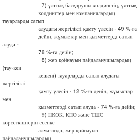
7) ұлттық басқарушы холдингтің, ұлттық
холдингтер мен компаниялардың
тауарларды сатып
алудағы жергілікті қамту үлесін - 49 %-ға
дейін, жұмыстар мен қызметтерді сатып
алуда -
78 %-ға дейін;
8) жер қойнауын пайдаланушылардың
(тау-кен
кешені) тауарларды сатып алудағы
жергілікті
қамту үлесін - 12 %-ға дейін, жұмыстар
мен
қызметтерді сатып алуда - 74 %-ға дейін;
9) НКОК, ҚПО және ТШС
көрсеткіштерін есепке
алмағанда, жер қойнауын
пайдаланушылардың