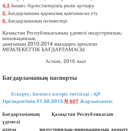
Бизнес бірлестіктерінің рөлін арттыру
4.3
Бағдарламаны қаржылық қамтамасыз ету
5.
Бағдарламаның нәтижелері
6.
Қазақстан Республикасының үдемелі индустриялық-
инновациялық
дамуының 2010-2014 жылдарға арналған
МЕМЛЕКЕТТІК БАҒДАРЛАМАСЫ
Астана, 2010 жыл
Бағдарламаның паспорты
Ескерту. Бөлімге өзгеріс енгізілді - ҚР
Президентінің 01.08.2013
N 607
Жарлығымен.
Бағдарламаның Қазақстан Республикасын
үдемелі
атауы индустриялық-инновациялық дамыту