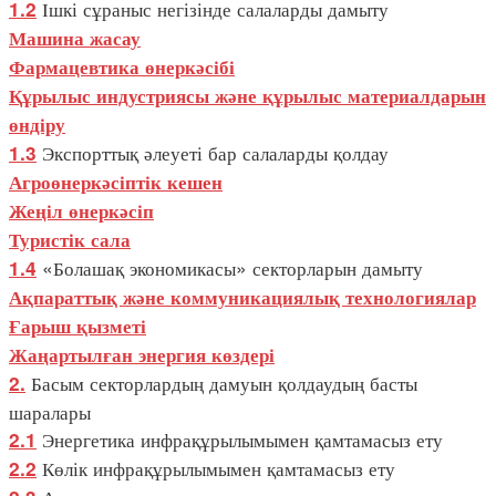
Ішкі сұраныс негізінде салаларды дамыту
1.2
Машина жасау
Фармацевтика өнеркәсібі
Құрылыс индустриясы және құрылыс материалдарын
өндіру
Экспорттық әлеуеті бар салаларды қолдау
1.3
Агроөнеркәсіптік кешен
Жеңіл өнеркәсіп
Туристік сала
«Болашақ экономикасы» секторларын дамыту
1.4
Ақпараттық және коммуникациялық технологиялар
Ғарыш қызметі
Жаңартылған энергия көздері
Басым секторлардың дамуын қолдаудың басты
2.
шаралары
Энергетика инфрақұрылымымен қамтамасыз ету
2.1
Көлік инфрақұрылымымен қамтамасыз ету
2.2