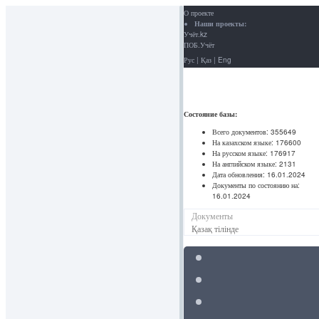
О проекте
Наши проекты:
Учёт.kz
ПОБ.Учёт
Рус
|
Қаз
|
Eng
Состояние базы:
Всего документов:
355649
На казахском языке:
176600
На русском языке:
176917
На английском языке:
2131
Дата обновления:
16.01.2024
Документы по состоянию на:
16.01.2024
Документы
Қазақ тілінде