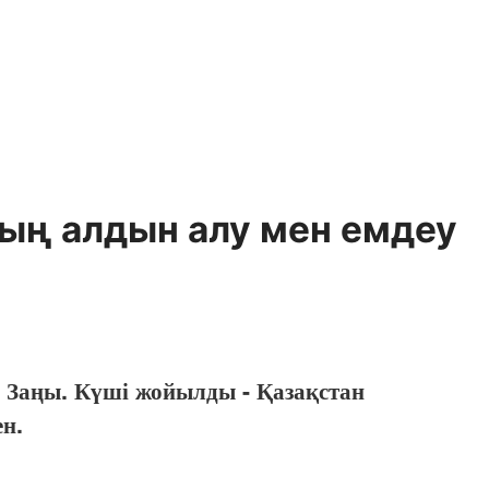
ң алдын алу мен емдеу
 Заңы. Күші жойылды - Қазақстан
н.