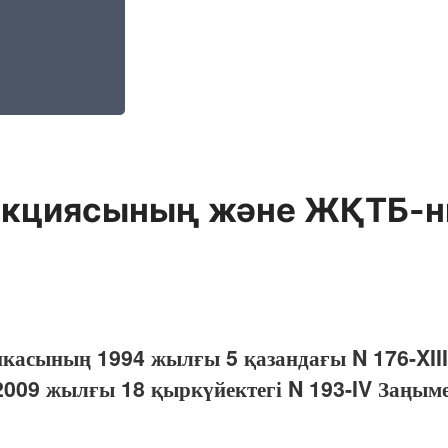
кциясының және ЖҚТБ-ны
икасының 1994 жылғы 5 қазандағы N 176-XIII
009 жылғы 18 қыркүйектегі N 193-IV Заңыме