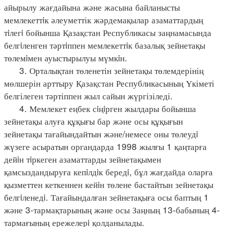
айырылу жағдайына және жасына байланысты
мемлекеттiк әлеуметтік жәрдемақылар азаматтардың
тiлегi бойынша Қазақстан Республикасы заңнамасында
белгiленген тәртiппен мемлекеттiк базалық зейнетақы
төлемiмен ауыстырылуы мүмкiн.
3. Орталықтан төленетін зейнетақы төлемдерінің
мөлшерін арттыру Қазақстан Республикасының Үкіметі
белгілеген тәртіппен жыл сайын жүргізіледі.
4. Мемлекет еңбек сiңiрген жылдары бойынша
зейнетақы алуға құқығы бар және осы құқығын
зейнетақы тағайындайтын және/немесе оны төлеудi
жүзеге асыратын органдарда 1998 жылғы 1 қаңтарға
дейiн тiркеген азаматтарды зейнетақымен
қамсыздандыруға кепiлдiк бередi, бұл жағдайда оларға
қызметтен кеткеннен кейiн төлене бастайтын зейнетақы
белгiленедi. Тағайындалған зейнетақыға осы баптың 1
және 3-тармақтарының және осы Заңның 13-бабының 4-
тармағының ережелерi қолданылады.