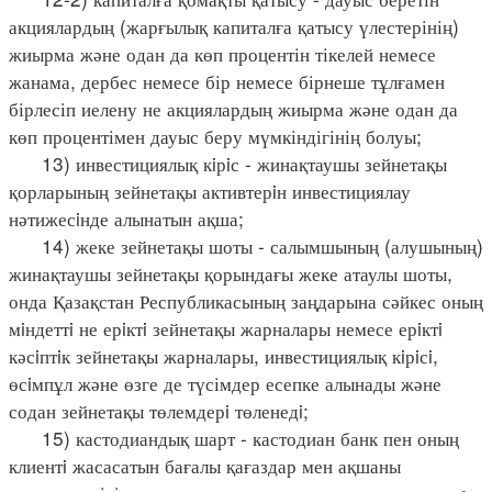
акциялардың (жарғылық капиталға қатысу үлестерінің)
жиырма және одан да көп процентін тікелей немесе
жанама, дербес немесе бір немесе бірнеше тұлғамен
бірлесіп иелену не акциялардың жиырма және одан да
көп процентімен дауыс беру мүмкіндігінің болуы;
13) инвестициялық кiрiс - жинақтаушы зейнетақы
қорларының зейнетақы активтерiн инвестициялау
нәтижесiнде алынатын ақша;
14) жеке зейнетақы шоты - салымшының (алушының)
жинақтаушы зейнетақы қорындағы жеке атаулы шоты,
онда Қазақстан Республикасының заңдарына сәйкес оның
мiндеттi не ерiктi зейнетақы жарналары немесе ерiктi
кәсiптiк зейнетақы жарналары, инвестициялық кiрiсi,
өсiмпұл және өзге де түсімдер есепке алынады және
содан зейнетақы төлемдерi төленедi;
15) кастодиандық шарт - кастодиан банк пен оның
клиентi жасасатын бағалы қағаздар мен ақшаны