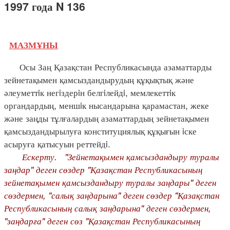
1997 года N 136
МАЗМҰНЫ
Осы Заң Қазақстан Республикасында азаматтарды
зейнетақымен қамсыздандырудың құқықтық және
әлеуметтiк негiздерiн белгiлейдi, мемлекеттiк
органдардың, меншiк нысандарына қарамастан, жеке
және заңды тұлғалардың азаматтардың зейнетақымен
қамсыздандырылуға конституциялық құқығын iске
асыруға қатысуын реттейдi.
Ескерту.
"Зейнетақымен қамсыздандыру туралы
заңдар" деген сөздер "Қазақстан Республикасының
зейнетақымен қамсыздандыру туралы заңдары" деген
сөздермен, "салық заңдарына" деген сөздер "Қазақстан
Республикасының салық заңдарына" деген сөздермен,
"заңдарға" деген сөз "Қазақстан Республикасының