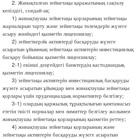
2. Жинақталған зейнетақы қаражатының сақталу
кепілдігі, сондай-ақ:
1) жинақтаушы зейнетақы қорларының зейнетақы
жарналарын тарту және зейнетақы төлемдерiн жүзеге
асыру жөнiндегi қызметiн лицензиялау;
2) зейнеткерлiк активтердi басқаруды жүзеге
асыратын ұйымның зейнетақы активтерiн инвестициялық
басқару бойынша қызметiн лицензиялау;
2-1) екінші деңгейдегі банктердің кастодиандық
қызметін лицензиялау;
3) зейнетақы активтерiн инвестициялық басқаруды
жүзеге асыратын ұйымдар мен жинақтаушы зейнетақы
қорлары үшiн пруденциалдық нормативтер белгiлеу;
3-1) олардың қаржылық тұрақтылығын қамтамасыз
ететін тиісті нормалар мен лимиттер белгілеу жолымен
жинақтаушы зейнетақы қорларының қызметін реттеу;
4) жинақтаушы зейнетақы қорларының және
зейнетақы активтерiн басқаруды жүзеге асыратын