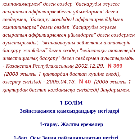
компаниялармен" деген сөздер "басқаруды жүзеге
асыратын аффилиирленбеген ұйымдармен" деген
сөздермен, "басқару жөнiндегi аффилиирлендiрiлген
компанияларға" деген сөздер "басқаруды жүзеге
асыратын аффилиирленген ұйымдарға" деген сөздермен
ауыстырылды; "жинақтаушы зейнетақы активтерiн
басқару жөнiндегi" деген сөздер "зейнетақы активтерiн
инвестициялық басқару" деген сөздермен ауыстырылды
- Қазақстан Республикасының 2002.12.29.
N 369
(2003 жылғы 1 қаңтардан бастап күшіне енеді),
өзгерту енгізілді - 2005.04.13.
(2005 жылғы 1
N 40
қаңтардан бастап қолданысқа енгiзiледi) Заңдарымен.
1 БӨЛIМ
Зейнетақымен қамсыздандыру негiздерi
1-тарау. Жалпы ережелер
1-бап. Осы Заңда пайдаланылатын негiзгi