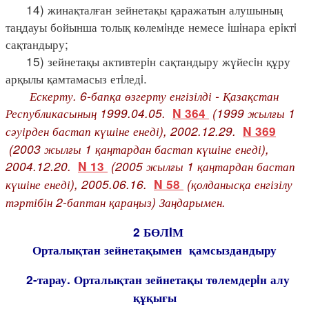
14) жинақталған зейнетақы қаражатын алушының
таңдауы бойынша толық көлемiнде немесе iшiнара ерiктi
сақтандыру;
15) зейнетақы активтерiн сақтандыру жүйесiн құру
арқылы қамтамасыз етiледi.
Ескерту. 6-бапқа өзгерту енгізілді - Қазақстан
Республикасының 1999.04.05.
(1999 жылғы 1
N 364
сәуірден бастап күшіне енеді), 2002.12.29.
N 369
(2003 жылғы 1 қаңтардан бастап күшіне енеді),
2004.12.20.
(2005 жылғы 1 қаңтардан бастап
N 13
күшіне енеді), 2005.06.16.
(қолданысқа енгізілу
N 58
тәртібін 2-баптан қараңыз) Заңдарымен.
2 БӨЛIМ
Орталықтан зейнетақымен қамсыздандыру
2-тарау. Орталықтан зейнетақы төлемдерiн алу
құқығы