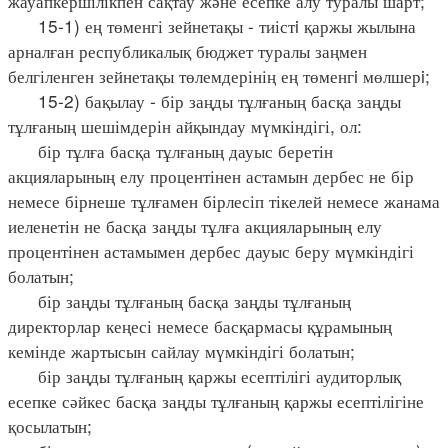
жауапкершілікпен сақтау және есепке алу туралы шарт;
15-1) ең төменгі зейнетақы - тиістi қаржы жылына
арналған республикалық бюджет туралы заңмен
белгіленген зейнетақы төлемдерінің ең төменгi мөлшерi;
15-2) бақылау - бір заңды тұлғаның басқа заңды
тұлғаның шешімдерін айқындау мүмкіндігі, ол:
бір тұлға басқа тұлғаның дауыс беретін
акцияларының елу процентінен астамын дербес не бір
немесе бірнеше тұлғамен бірлесіп тікелей немесе жанама
иеленетін не басқа заңды тұлға акцияларының елу
процентінен астамымен дербес дауыс беру мүмкіндігі
болатын;
бір заңды тұлғаның басқа заңды тұлғаның
директорлар кеңесі немесе басқармасы құрамының
кемінде жартысын сайлау мүмкіндігі болатын;
бір заңды тұлғаның қаржы есептілігі аудиторлық
есепке сәйкес басқа заңды тұлғаның қаржы есептілігіне
қосылатын;