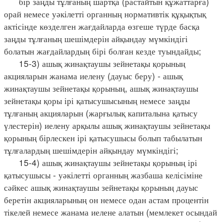
бір заңды тұлғаның шартқа (растайтын құжаттарға)
орай немесе уәкілетті органның нормативтік құқықтық
актісінде көзделген жағдайларда өзгеше түрде басқа
заңды тұлғаның шешімдерін айқындау мүмкіндігі
болатын жағдайлардың бірі болған кезде туындайды;
15-3) ашық жинақтаушы зейнетақы қорының
акцияларын жанама иелену (дауыс беру) - ашық
жинақтаушы зейнетақы қорының, ашық жинақтаушы
зейнетақы қоры ірі қатысушысының немесе заңды
тұлғаның акцияларын (жарғылық капиталына қатысу
үлестерін) иелену арқылы ашық жинақтаушы зейнетақы
қорының бірлескен ірі қатысушысы болып табылатын
тұлғалардың шешімдерін айқындау мүмкіндігі;
15-4) ашық жинақтаушы зейнетақы қорының ірі
қатысушысы - уәкілетті органның жазбаша келісіміне
сәйкес ашық жинақтаушы зейнетақы қорының дауыс
беретін акцияларының он немесе одан астам процентін
тікелей немесе жанама иелене алатын (мемлекет осындай