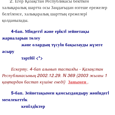
2. Егер Қазақстан Республикасы бекiткен
халықаралық шартта осы Заңдағыдан өзгеше ережелер
белгiленсе, халықаралық шарттың ережелерi
қолданылады.
4-бап. Мiндеттi және ерiктi зейнетақы
жарналарын төлеу
және олардың түсуiн бақылауды жүзеге
асыру
тәртiбi <*>
Ескерту. 4-бап алынып тасталды - Қазақстан
Республикасының 2002.12.29. N 369 (2003 жылғы 1
қаңтардан бастап күшіне енеді)
.
Заңымен
5-бап. Зейнетақымен қамсыздандыру жөнiндегi
мемлекеттiк
кепiлдiктер