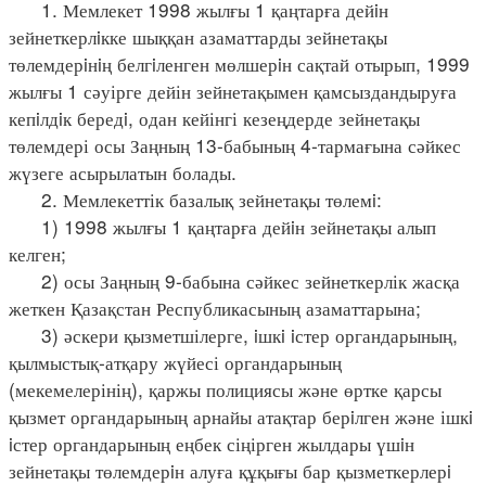
1. Мемлекет 1998 жылғы 1 қаңтарға дейiн
зейнеткерлiкке шыққан азаматтарды зейнетақы
төлемдерiнiң белгiленген мөлшерiн сақтай отырып, 1999
жылғы 1 сәуірге дейін зейнетақымен қамсыздандыруға
кепiлдiк бередi, одан кейінгі кезеңдерде зейнетақы
төлемдері осы Заңның 13-бабының 4-тармағына сәйкес
жүзеге асырылатын болады.
2. Мемлекеттік базалық зейнетақы төлемi:
1) 1998 жылғы 1 қаңтарға дейiн зейнетақы алып
келген;
2) осы Заңның 9-бабына сәйкес зейнеткерлік жасқа
жеткен Қазақстан Республикасының азаматтарына;
3) әскери қызметшілерге, iшкi iстер органдарының,
қылмыстық-атқару жүйесі органдарының
(мекемелерінің), қаржы полициясы және өртке қарсы
қызмет органдарының арнайы атақтар берiлген және ішкi
iстер органдарының еңбек сіңірген жылдары үшiн
зейнетақы төлемдерiн алуға құқығы бар қызметкерлерi