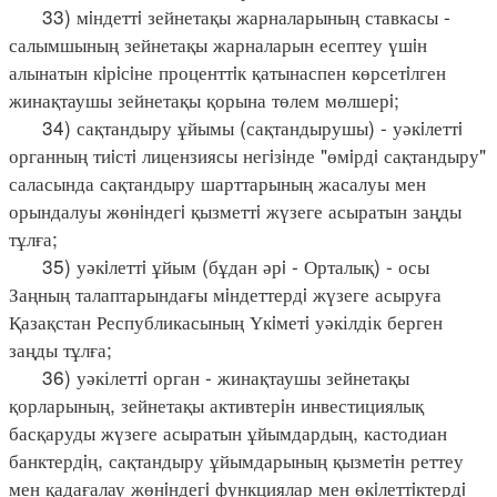
33) мiндеттi зейнетақы жарналарының ставкасы -
салымшының зейнетақы жарналарын есептеу үшiн
алынатын кiрiсiне проценттiк қатынаспен көрсетiлген
жинақтаушы зейнетақы қорына төлем мөлшерi;
34) сақтандыру ұйымы (сақтандырушы) - уәкiлеттi
органның тиiстi лицензиясы негiзiнде "өмiрдi сақтандыру"
саласында сақтандыру шарттарының жасалуы мен
орындалуы жөнiндегi қызметтi жүзеге асыратын заңды
тұлға;
35) уәкiлеттi ұйым (бұдан әрi - Орталық) - осы
Заңның талаптарындағы мiндеттердi жүзеге асыруға
Қазақстан Республикасының Үкiметi уәкілдік берген
заңды тұлға;
36) уәкілеттi орган - жинақтаушы зейнетақы
қорларының, зейнетақы активтерiн инвестициялық
басқаруды жүзеге асыратын ұйымдардың, кастодиан
банктердiң, сақтандыру ұйымдарының қызметiн реттеу
мен қадағалау жөнiндегi функциялар мен өкiлеттiктердi