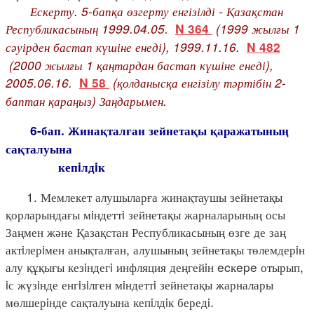
Ескерту. 5-бапқа өзгерту енгізілді - Қазақстан
Республикасының 1999.04.05.
(1999 жылғы 1
N 364
сәуірден бастап күшіне енеді), 1999.11.16.
N 482
(2000 жылғы 1 қаңтардан бастап күшіне енеді),
2005.06.16.
(қолданысқа енгізілу тәртібін 2-
N 58
баптан қараңыз) Заңдарымен.
6-бап. Жинақталған зейнетақы қаражатының
сақталуына
кепiлдiк
1. Мемлекет алушыларға жинақтаушы зейнетақы
қорларындағы мiндеттi зейнетақы жарналарының осы
Заңмен және Қазақстан Республикасының өзге де заң
актiлерiмен анықталған, алушының зейнетақы төлемдерiн
алу құқығы кезiндегi инфляция деңгейiн ecкepe отырып,
iс жүзiнде енгiзiлген мiндеттi зейнетақы жарналары
мөлшерiнде сақталуына кепiлдiк бередi.