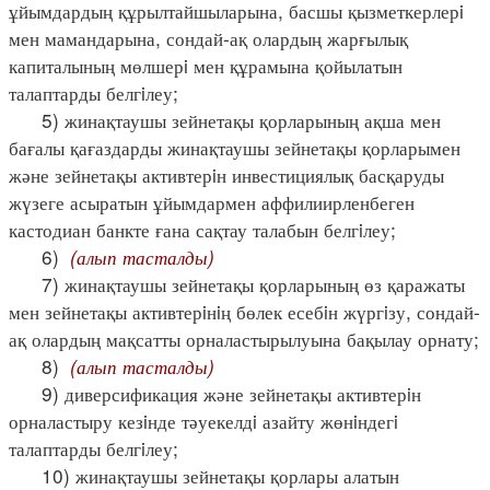
ұйымдардың құрылтайшыларына, басшы қызметкерлерi
мен мамандарына, сондай-ақ олардың жарғылық
капиталының мөлшерi мен құрамына қойылатын
талаптарды белгiлеу;
5) жинақтаушы зейнетақы қорларының ақша мен
бағалы қағаздарды жинақтаушы зейнетақы қорларымен
және зейнетақы активтерiн инвестициялық басқаруды
жүзеге асыратын ұйымдармен аффилиирленбеген
кастодиан банкте ғана сақтау талабын белгiлеу;
6)
(алып тасталды)
7) жинақтаушы зейнетақы қорларының өз қаражаты
мен зейнетақы активтерiнiң бөлек есебiн жүргiзу, сондай-
ақ олардың мақсатты орналастырылуына бақылау орнату;
8)
(алып тасталды)
9) диверсификация және зейнетақы активтерiн
орналастыру кезiнде тәуекелдi азайту жөнiндегi
талаптарды белгiлеу;
10) жинақтаушы зейнетақы қорлары алатын