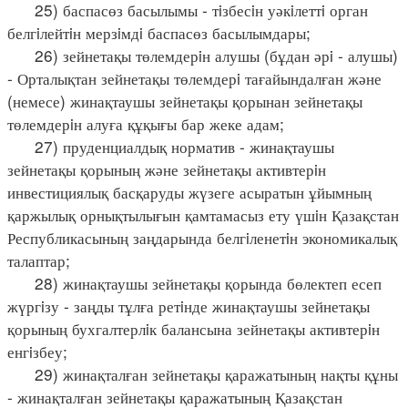
25) баспасөз басылымы - тiзбесiн уәкiлеттi орган
белгiлейтiн мерзiмдi баспасөз басылымдары;
26) зейнетақы төлемдерiн алушы (бұдан әрi - алушы)
- Орталықтан зейнетақы төлемдерi тағайындалған және
(немесе) жинақтаушы зейнетақы қорынан зейнетақы
төлемдерiн алуға құқығы бар жеке адам;
27) пруденциалдық норматив - жинақтаушы
зейнетақы қорының және зейнетақы активтерiн
инвестициялық басқаруды жүзеге асыратын ұйымның
қаржылық орнықтылығын қамтамасыз ету үшiн Қазақстан
Республикасының заңдарында белгiленетiн экономикалық
талаптар;
28) жинақтаушы зейнетақы қорында бөлектеп есеп
жүргiзу - заңды тұлға ретiнде жинақтаушы зейнетақы
қорының бухгалтерлiк балансына зейнетақы активтерiн
енгiзбеу;
29) жинақталған зейнетақы қаражатының нақты құны
- жинақталған зейнетақы қаражатының Қазақстан