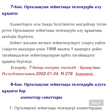
7-бап. Орталықтан зейнетақы төлемдерiн алу
құқығы
Азаматтарға осы Заңда белгiленген жағдайлар туған
ретте Орталықтан зейнетақы төлемдерiн алу құқығына
кепiлдiк берiлген.
Зейнет жасына жеткен зейнеткерлерге оларға еңбек
сіңірген жылдары үшін 1998 жылғы 1 қаңтарға дейін
тағайындалған зейнетақыларын қайта тағайындату
құқығы беріледі.
Ескерту. 7-бапқа өзгерту енгізілді - Қазақстан
Республикасының 2002.01.04. N 278
.
Заңымен
8-бап. Орталықтан зейнетақы төлемдерiн алуға
құқығы бар
азаматтар санаттары
Вверх
1. Орталықтан зейнетақы төлемдерi азаматтардың