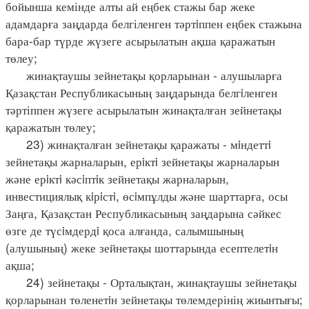
бойынша кемінде алты ай еңбек стажы бар жеке
адамдарға заңдарда белгіленген тәртiппен еңбек стажына
бара-бар түрде жүзеге асырылатын ақша қаражатын
төлеу;
жинақтаушы зейнетақы қорларынан - алушыларға
Қазақстан Республикасының заңдарында белгiленген
тәртіппен жүзеге асырылатын жинақталған зейнетақы
қаражатын төлеу;
23) жинақталған зейнетақы қаражаты - мiндеттi
зейнетақы жарналарын, ерiктi зейнетақы жарналарын
және ерiктi кәсiптiк зейнетақы жарналарын,
инвестициялық кiрiстi, өсiмпұлды және шарттарға, осы
Заңға, Қазақстан Республикасының заңдарына сәйкес
өзге де түсiмдердi қоса алғанда, салымшының
(алушының) жеке зейнетақы шоттарында есептелетiн
ақша;
24) зейнетақы - Орталықтан, жинақтаушы зейнетақы
қорларынан төленетiн зейнетақы төлемдерінің жиынтығы;