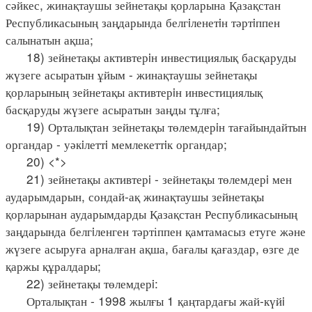
сәйкес, жинақтаушы зейнетақы қорларына Қазақстан
Республикасының заңдарында белгiленетiн тәртiппен
салынатын ақша;
18) зейнетақы активтерiн инвестициялық басқаруды
жүзеге асыратын ұйым - жинақтаушы зейнетақы
қорларының зейнетақы активтерiн инвестициялық
басқаруды жүзеге асыратын заңды тұлға;
19) Орталықтан зейнетақы төлемдерiн тағайындайтын
органдар - уәкiлеттi мемлекеттiк органдар;
20) <*>
21) зейнетақы активтерi - зейнетақы төлемдерi мен
аударымдарын, сондай-ақ жинақтаушы зейнетақы
қорларынан аударымдарды Қазақстан Республикасының
заңдарында белгiленген тәртіппен қамтамасыз етуге және
жүзеге асыруға арналған ақша, бағалы қағаздар, өзге де
қаржы құралдары;
22) зейнетақы төлемдерi:
Орталықтан - 1998 жылғы 1 қаңтардағы жай-күйi