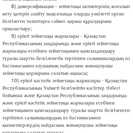
8) диверсификация - зейнетақы активтерінің жоғалып
кету қатерiн азайту мақсатында оларды уәкiлеттi орган
белгiлеген талаптарға сәйкес қаржы құралдарына
орналастыру;
9) ерiктi зейнетақы жарналары - Қазақстан
Республикасының заңдарында және ерiктi зейнетақы
жарналары есебiнен зейнетақымен қамсыздандыру
туралы шартта белгіленетiн тәртіппен салымшылардың өз
бастамасымен алушының пайдасына жинақтаушы
зейнетақы қорларына салатын ақшасы;
10) ерiктi кәсіптiк зейнетақы жарналары - Қазақстан
Республикасының Үкiметi белгiлейтiн кәсiптер тiзбесi
бойынша және Қазақстан Республикасының заңдарында
және ерiктi кәсiптiк зейнетақы жарналары есебiнен
зейнетақымен қамсыздандыру туралы шартта белгiленген
тәртiппен салымшылардың өз бастамасымен
қызметкерлердің пайдасына жинақтаушы зейнетақы
қорларына салатын ақшасы;