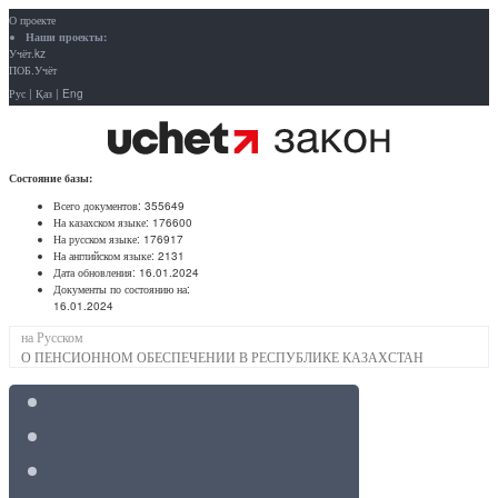
О проекте
Наши проекты:
Учёт.kz
ПОБ.Учёт
Рус
|
Қаз
|
Eng
Состояние базы:
Всего документов:
355649
На казахском языке:
176600
На русском языке:
176917
На английском языке:
2131
Дата обновления:
16.01.2024
Документы по состоянию на:
16.01.2024
на Русском
О ПЕНСИОННОМ ОБЕСПЕЧЕНИИ В РЕСПУБЛИКЕ КАЗАХСТАН