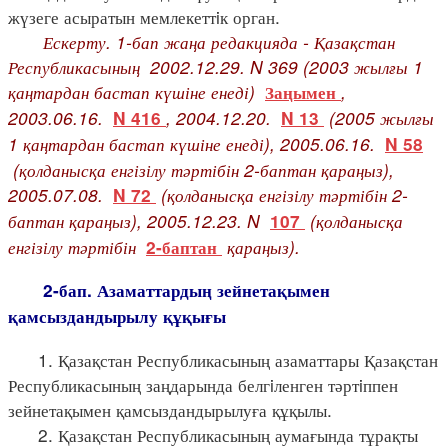
жүзеге асыратын мемлекеттiк орган.
Ескерту. 1-бап жаңа редакцияда - Қазақстан
Республикасының 2002.12.29. N 369 (2003 жылғы 1
қаңтардан бастап күшіне енеді)
,
Заңымен
2003.06.16.
, 2004.12.20.
(2005 жылғы
N 416
N 13
1 қаңтардан бастап күшіне енеді), 2005.06.16.
N 58
(қолданысқа енгізілу тәртібін 2-баптан қараңыз),
2005.07.08.
(қолданысқа енгізілу тәртібін 2-
N 72
баптан қараңыз), 2005.12.23. N
(қолданысқа
107
енгізілу тәртібін
қараңыз).
2-баптан
2-бап. Азаматтардың зейнетақымен
қамсыздандырылу құқығы
1. Қазақстан Республикасының азаматтары Қазақстан
Республикасының заңдарында белгiленген тәртiппен
зейнетақымен қамсыздандырылуға құқылы.
2. Қазақстан Республикасының аумағында тұрақты