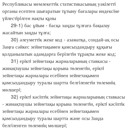
Республикасы мемлекеттiк статистикасының уәкiлеттi
органы есептен шығаратын тұтыну бағалары индексiне
үйлестiрiлген нақты құны
29-1) бас ұйым - басқа заңды тұлғаға бақылау
жасайтын заңды тұлға;
30) әлеуметтiк жеке код - азаматқа, сондай-ақ осы
Заңға сәйкес зейнетақымен қамсыздандыру құқығы
қолданылатын адамдарға берiлетiн тұрақты жеке код;
31) ерiктi зейнетақы жарналарының ставкасы -
жинақтаушы зейнетақы қорына төленетiн, ерiктi
зейнетақы жарналары есебiнен зейнетақымен
қамсыздандыру туралы шартта белгiленетiн төлемнiң
мөлшерi;
32) ерiктi кәсiптiк зейнетақы жарналарының ставкасы
- жинақтаушы зейнетақы қорына төленетiн, ерiктi кәсiптiк
зейнетақы жарналары есебiнен зейнетақымен
қамсыздандыру туралы шартта және осы Заңда
белгiленген төлемнiң мөлшерi;