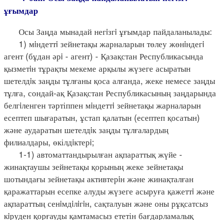
ұғымдар
Осы Заңда мынадай негiзгi ұғымдар пайдаланылады:
1) мiндеттi зейнетақы жарналарын төлеу жөнiндегi
агент (бұдан әрi - агент) - Қазақстан Республикасында
қызметiн тұрақты мекеме арқылы жүзеге асыратын
шетелдiк заңды тұлғаны қоса алғанда, жеке немесе заңды
тұлға, сондай-ақ Қазақстан Республикасының заңдарында
белгiленген тәртіппен мiндеттi зейнетақы жарналарын
есептеп шығаратын, ұстап қалатын (есептеп қосатын)
және аударатын шетелдiк заңды тұлғалардың
филиалдары, өкілдiктерi;
1-1) автоматтандырылған ақпараттық жүйе -
жинақтаушы зейнетақы қорының жеке зейнетақы
шотындағы зейнетақы активтерiн және жинақталған
қаражаттарын есепке алуды жүзеге асыруға қажеттi және
ақпараттың сенiмдiлiгiн, сақталуын және оны рұқсатсыз
кiруден қорғауды қамтамасыз ететін бағдарламалық