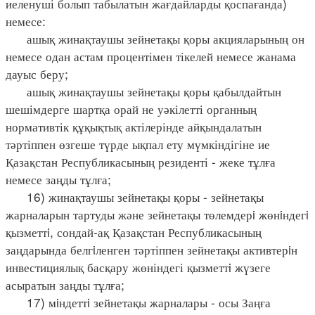
иеленуші болып табылатын жағдайларды қоспағанда)
немесе:
ашық жинақтаушы зейнетақы қоры акцияларының он
немесе одан астам процентімен тікелей немесе жанама
дауыс беру;
ашық жинақтаушы зейнетақы қоры қабылдайтын
шешімдерге шартқа орай не уәкілетті органның
нормативтік құқықтық актілерінде айқындалатын
тәртіппен өзгеше түрде ықпал ету мүмкіндігіне ие
Қазақстан Республикасының резиденті - жеке тұлға
немесе заңды тұлға;
16) жинақтаушы зейнетақы қоры - зейнетақы
жарналарын тартуды және зейнетақы төлемдерi жөнiндегi
қызметтi, сондай-ақ Қазақстан Республикасының
заңдарында белгiленген тәртіппен зейнетақы активтерiн
инвестициялық басқару жөніндегі қызметтi жүзеге
асыратын заңды тұлға;
17) мiндеттi зейнетақы жарналары - осы Заңға