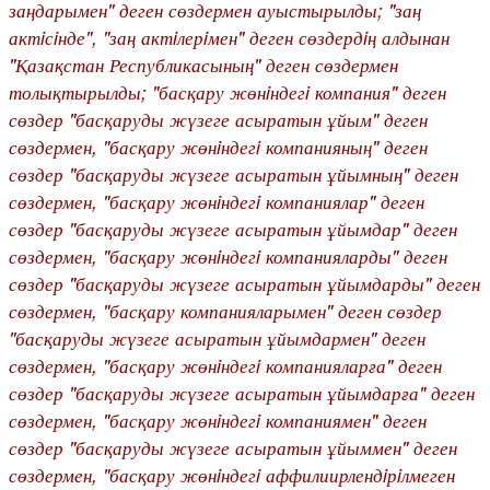
заңдарымен" деген сөздермен ауыстырылды; "заң
актiсiнде", "заң актiлерiмен" деген сөздердiң алдынан
"Қазақстан Республикасының" деген сөздермен
толықтырылды; "басқару жөнiндегi компания" деген
сөздер "басқаруды жүзеге асыратын ұйым" деген
сөздермен, "басқару жөнiндегi компанияның" деген
сөздер "басқаруды жүзеге асыратын ұйымның" деген
сөздермен, "басқару жөнiндегi компаниялар" деген
сөздер "басқаруды жүзеге асыратын ұйымдар" деген
сөздермен, "басқару жөнiндегi компанияларды" деген
сөздер "басқаруды жүзеге асыратын ұйымдарды" деген
сөздермен, "басқару компанияларымен" деген сөздер
"басқаруды жүзеге асыратын ұйымдармен" деген
сөздермен, "басқару жөнiндегi компанияларға" деген
сөздер "басқаруды жүзеге асыратын ұйымдарға" деген
сөздермен, "басқару жөнiндегi компаниямен" деген
сөздер "басқаруды жүзеге асыратын ұйыммен" деген
сөздермен, "басқару жөнiндегi аффилиирлендiрiлмеген