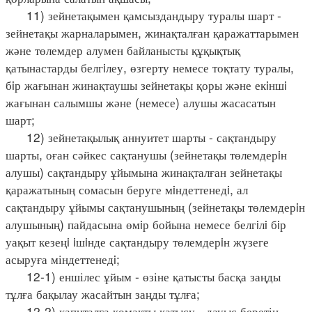
11) зейнетақымен қамсыздандыру туралы шарт -
зейнетақы жарналарымен, жинақталған қаражаттарымен
және төлемдер алумен байланысты құқықтық
қатынастарды белгiлеу, өзгерту немесе тоқтату туралы,
бiр жағынан жинақтаушы зейнетақы қоры және екiншi
жағынан салымшы және (немесе) алушы жасасатын
шарт;
12) зейнетақылық аннуитет шарты - сақтандыру
шарты, оған сәйкес сақтанушы (зейнетақы төлемдерiн
алушы) сақтандыру ұйымына жинақталған зейнетақы
қаражатының сомасын беруге мiндеттенедi, ал
сақтандыру ұйымы сақтанушының (зейнетақы төлемдерiн
алушының) пайдасына өмiр бойына немесе белгiлi бiр
уақыт кезеңi iшiнде сақтандыру төлемдерiн жүзеге
асыруға міндеттенедi;
12-1) еншілес ұйым - өзіне қатысты басқа заңды
тұлға бақылау жасайтын заңды тұлға;
12-2) капиталға қомақты қатысу - дауыс беретін