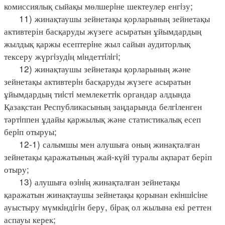
комиссиялық сыйақы мөлшерiне шектеулер енгiзу;
11) жинақтаушы зейнетақы қорларының зейнетақы
активтерін басқаруды жүзеге асыратын ұйымдардың
жылдық қаржы есептерiне жыл сайын аудиторлық
тексеру жүргiзудiң мiндеттiлiгi;
12) жинақтаушы зейнетақы қорларының және
зейнетақы активтерiн басқаруды жүзеге асыратын
ұйымдардың тиiстi мемлекеттiк органдар алдында
Қазақстан Республикасының заңдарында белгiленген
тәртiппен ұдайы қаржылық және статистикалық есеп
берiп отыруы;
12-1) салымшы мен алушыға оның жинақталған
зейнетақы қаражатының жай-күйi туралы ақпарат беріп
отыру;
13) алушыға өзiнiң жинақталған зейнетақы
қаражатын жинақтаушы зейнетақы қорынан екiншiсiне
ауыстыру мүмкiндiгiн беру, бiрақ ол жылына екi реттен
аспауы керек;