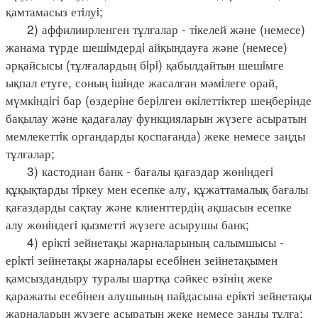
қамтамасыз етiлуi;
2) аффилиирленген тұлғалар - тiкелей және (немесе)
жанама түрде шешiмдердi айқындауға және (немесе)
әрқайсысы (тұлғалардың бiрi) қабылдайтын шешiмге
ықпал етуге, соның iшiнде жасалған мәмiлеге орай,
мүмкiндiгi бар (өздерiне берiлген өкiлеттiктер шеңберiнде
бақылау және қадағалау функцияларын жүзеге асыратын
мемлекеттiк органдарды қоспағанда) жеке немесе заңды
тұлғалар;
3) кастодиан банк - бағалы қағаздар жөнiндегi
құқықтарды тiркеу мен есепке алу, құжаттамалық бағалы
қағаздарды сақтау және клиенттердің ақшасын есепке
алу жөнiндегi қызметтi жүзеге асырушы банк;
4) ерiктi зейнетақы жарналарының салымшысы -
ерiктi зейнетақы жарналары есебiнен зейнетақымен
қамсыздандыру туралы шартқа сәйкес өзінің жеке
қаражаты есебiнен алушының пайдасына ерiктi зейнетақы
жарналарын жүзеге асыратын жеке немесе заңды тұлға;