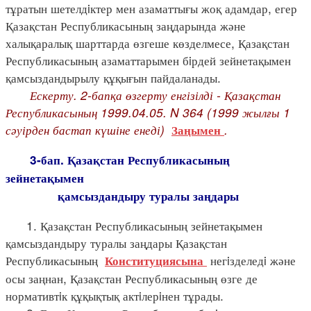
тұратын шетелдiктер мен азаматтығы жоқ адамдар, егер
Қазақстан Республикасының заңдарында және
халықаралық шарттарда өзгеше көзделмесе, Қазақстан
Республикасының азаматтарымен бiрдей зейнетақымен
қамсыздандырылу құқығын пайдаланады.
Ескерту. 2-бапқа өзгерту енгізілді - Қазақстан
Республикасының 1999.04.05. N 364 (1999 жылғы 1
сәуірден бастап күшіне енеді)
.
Заңымен
3-бап. Қазақстан Республикасының
зейнетақымен
қамсыздандыру туралы заңдары
1. Қазақстан Республикасының зейнетақымен
қамсыздандыру туралы заңдары Қазақстан
Республикасының
негiзделедi және
Конституциясына
осы заңнан, Қазақстан Республикасының өзге де
нормативтiк құқықтық актiлерiнен тұрады.