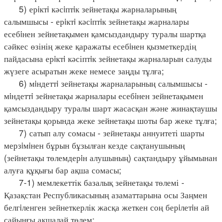
5) ерiктi кәсiптiк зейнетақы жарналарының
салымшысы - ерiктi кәсiптiк зейнетақы жарналары
есебiнен зейнетақымен қамсыздандыру туралы шартқа
сәйкес өзінің жеке қаражаты есебiнен қызметкердің
пайдасына ерiктi кәсіптiк зейнетақы жарналарын салуды
жүзеге асыратын жеке немесе заңды тұлға;
6) мiндеттi зейнетақы жарналарының салымшысы -
мiндеттi зейнетақы жарналары есебiнен зейнетақымен
қамсыздандыру туралы шарт жасасқан және жинақтаушы
зейнетақы қорында жеке зейнетақы шоты бар жеке тұлға;
7) сатып алу сомасы - зейнетақы аннуитеті шарты
мерзiмiнен бұрын бұзылған кезде сақтанушының
(зейнетақы төлемдерiн алушының) сақтандыру ұйымынан
алуға құқығы бар ақша сомасы;
7-1) мемлекеттік базалық зейнетақы төлемі -
Қазақстан Республикасының азаматтарына осы Заңмен
белгiленген зейнеткерлік жасқа жеткен соң берiлетiн ай
сайынғы ақшалай төлем;