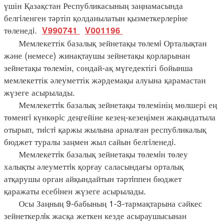
үшін Қазақстан Республикасының заңнамасында
белгiленген тәртіп қолданылатын қызметкерлерiне
төленедi.
V990741
V001196
Мемлекеттік базалық зейнетақы төлемi Орталықтан
және (немесе) жинақтаушы зейнетақы қорларынан
зейнетақы төлемін, сондай-ақ мүгедектігі бойынша
мемлекеттік әлеуметтік жәрдемақы алуына қарамастан
жүзеге асырылады.
Мемлекеттiк базалық зейнетақы төлемінің мөлшері ең
төменгi күнкөрiс деңгейіне кезең-кезеңімен жақындатыла
отырып, тиiстi қаржы жылына арналған республикалық
бюджет туралы заңмен жыл сайын белгiленедi.
Мемлекеттiк базалық зейнетақы төлемiн төлеу
халықты әлеуметтiк қорғау саласындағы орталық
атқарушы орган айқындайтын тәртiппен бюджет
қаражаты есебiнен жүзеге асырылады.
Осы Заңның 9-бабының 1-3-тармақтарына сәйкес
зейнеткерлiк жасқа жеткен кезде асыраушысынан